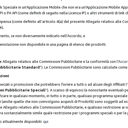
nk Speciale in un'Applicazione Mobile che non era un'Applicazione Mobile Appr
o PA API (come definiti di seguito nella Licenza IP) o altri strumenti di lin
ensa (come definito all'articolo 4(a) del presente Allegato relativo alle Com
e),
mento, se non diversamente indicato nell’Accordo, e
 prenotazione non disponibile in una pagina di elenco dei prodotti.
e Allegato relativo alle Commissioni Pubblicitarie e la conformità con l'
Acco
ubblicitarie Standard
”). Le Commissioni Pubblicitarie sono calcolate com
ozioni
ciali o promozioni che potrebbero fornire a tutti o ad alcuni degli Affiliati
ni Pubblicitarie Speciali
”). A scanso di equivoci (e nonostante eventuali pe
ificare in qualsiasi momento, in tutto o in parte, qualsiasi programma specia
oni (anche quelle che non coinvolgono acquisti di Prodotti) sono soggetti ad 
ente Allegato relativo alle Commissioni Pubblicitarie, e qualsiasi restrizione 
era sostanzialmente simile quale restrizione per i programmi speciali o per l
o attualmente disponibili:
qui