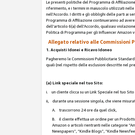
Le presenti politiche del Programma di Affiliazione
riferimento, e i termini in maiuscolo utilizzati ne
nell'Accordo. I diritti e gli obblighi delle parti ai 
Programma di Affiliazione continueranno ad avere e
dell'articolo 6(a) dell'Accordo, qualsiasi violazion
Politica di Programma per gli Influencer Amazon v
Allegato relativo alle Commissioni Pu
1. Acquisti Idonei e Ricavo Idoneo
Pagheremo le Commissioni Pubblicitarie Standard de
quali (nel rispetto delle esclusioni descritte nel p
(a) Link speciale nel tuo Sito:
i. un cliente clicca su un Link Speciale nel tuo Sit
ii, durante una sessione singola, che viene misurata
A. trascorrono 24 ore da quel click,
B. il cliente effettua un ordine per un Prodot
Amazon o articoli rientranti nelle categorie 
Newspapers”, “Kindle Blogs”, “Kindle Newsfeed