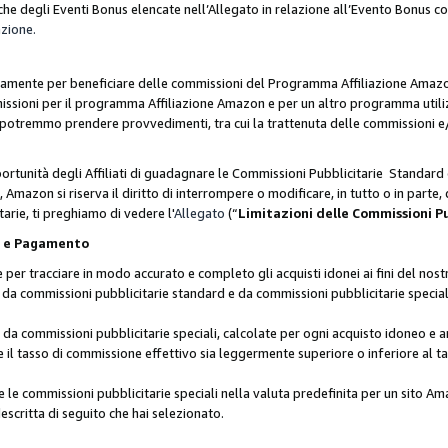
he degli Eventi Bonus elencate nell’Allegato in relazione all’Evento Bonus 
azione.
lusivamente per beneficiare delle commissioni del Programma Affiliazione Amaz
missioni per il programma Affiliazione Amazon e per un altro programma utili
 potremmo prendere provvedimenti, tra cui la trattenuta delle commissioni e/
ortunità degli Affiliati di guadagnare le Commissioni Pubblicitarie Standard 
Amazon si riserva il diritto di interrompere o modificare, in tutto o in parte,
arie, ti preghiamo di vedere l'
Allegato
(“
Limitazioni delle Commissioni P
ie e Pagamento
 tracciare in modo accurato e completo gli acquisti idonei ai fini del nostr
te da commissioni pubblicitarie standard e da commissioni pubblicitarie speci
da commissioni pubblicitarie speciali, calcolate per ogni acquisto idoneo e ar
il tasso di commissione effettivo sia leggermente superiore o inferiore al tas
le commissioni pubblicitarie speciali nella valuta predefinita per un sito Am
escritta di seguito che hai selezionato.