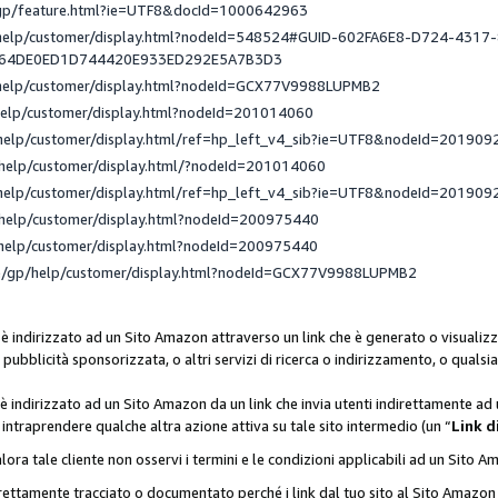
/gp/feature.html?ie=UTF8&docId=1000642963
/help/customer/display.html?nodeId=548524#GUID-602FA6E8-D724-4317
_64DE0ED1D744420E933ED292E5A7B3D3
/help/customer/display.html?nodeId=GCX77V9988LUPMB2
help/customer/display.html?nodeId=201014060
help/customer/display.html/ref=hp_left_v4_sib?ie=UTF8&nodeId=201909
help/customer/display.html/?nodeId=201014060
help/customer/display.html/ref=hp_left_v4_sib?ie=UTF8&nodeId=201909
help/customer/display.html?nodeId=200975440
help/customer/display.html?nodeId=200975440
e/gp/help/customer/display.html?nodeId=GCX77V9988LUPMB2
 è indirizzato ad un Sito Amazon attraverso un link che è generato o visualizz
di pubblicità sponsorizzata, o altri servizi di ricerca o indirizzamento, o qualsi
 è indirizzato ad un Sito Amazon da un link che invia utenti indirettamente a
di intraprendere qualche altra azione attiva su tale sito intermedio (un “
Link d
lora tale cliente non osservi i termini e le condizioni applicabili ad un Sito 
orrettamente tracciato o documentato perché i link dal tuo sito al Sito Ama