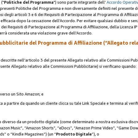
 ("
Politiche del Programma
") sono parte integrante dell'
Accordo Operativ
lle presenti Politiche del Programma e non diversamente definiti nel presente 
sensi degli articoli 3 e 6 dei Requisiti di Partecipazione al Programma di Affiliaz
fficacia dopo la cessazione dell'Accordo. Per evitare qualsiasi dubbio e sen
e dei Requisiti di Partecipazione al Programma di Affiliazione, della Licenza I
errà considerata una violazione grave dell'Accordo.
bblicitarie del Programma di Affiliazione (“Allegato rel
scritte nell'articolo 3 del presente Allegato relativo alle Commissioni Pubbl
resente Allegato relativo alle Commissioni Pubblicitarie) si verificano quando:
o verso un Sito Amazon; e
 a partire da quando un cliente clicca su tale Link Speciale e termina al verifi
to diverso da un prodotto digitale (come determinato a nostra esclusiva disc
“Amazon Music”, “Amazon Shorts”, “eDocs”, “Amazon Prime Video”, “Game Dow
s” o “Kindle Magazines”) (un “
Prodotto Digitale
”), o