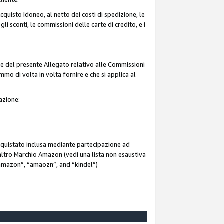
quisto Idoneo, al netto dei costi di spedizione, le
 gli sconti, le commissioni delle carte di credito, e i
ne del presente Allegato relativo alle Commissioni
mmo di volta in volta fornire e che si applica al
iazione:
acquistato inclusa mediante partecipazione ad
i altro Marchio Amazon (vedi una lista non esaustiva
 “ammazon”, “amaozn”, and “kindel”)