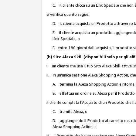
C. il cliente clicca su un Link Speciale che non
si verifica quanto segue:
D. il cliente acquista un Prodotto attraverso l
E. il cliente acquista un prodotto aggiungendo 
Link Speciale, o
F. entro 180 giorni dall'acquisto, il prodotto 
(b) Sito Alexa Skill (disponibili solo per gli 
i. un cliente che usa il tuo Sito Alexa Skill attiva 
ii. in un'unica sessione Alexa Shopping Action, che
A. termina la Alexa Shopping Action e ritorna 
B. effettua un ordine su Alexa per il Prodotto
il cliente completa l'Acquisto di un Prodotto che 
C. tramite Alexa, o
D. aggiungendo il Prodotto al carrello del clie
Alexa Shopping Action; e
iii. il Prodotto che hai presentato con Alexa Shopp