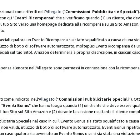
zionati come riferiti nell'
Allegato
("
Commissioni Pubblicitarie Speciali
")
con gli "
Eventi Ricompensa
" che si verificano quando (1) un cliente, che 
 sul tuo Sito verso una homepage dedicata alla ricompensa su un Sito Amazon, e
ato.
iali qualora un Evento Ricompensa sia stato squalificato a causa di una viol
utilizzo di bot o di software automatizzato, molteplici Eventi Ricompensa da u
ciali sul tuo Sito). Amazon determinerà a propria discrezione, in ciascun ca
ompensa elencate nell'Allegato sono permessi in connessione con la ricompen
ti come indicato nell'
Allegato
(“
Commissioni Pubblicitarie Speciali
”). Ot
 “
Eventi Bonus
” che hanno luogo quando (1) un cliente che deve essere qua
ul tuo Sito sul Sito Amazon e (2) durante la sessione risultante il cliente comp
taria Speciale nel caso in cui l’Evento Bonus sia stato squalificato a causa d
 non validi, utilizzo di bot o di software automatizzato, Eventi Bonus ripetitiv
un caso qualora sia avvenuto un Evento Bonus o se ci sia stata una violazion