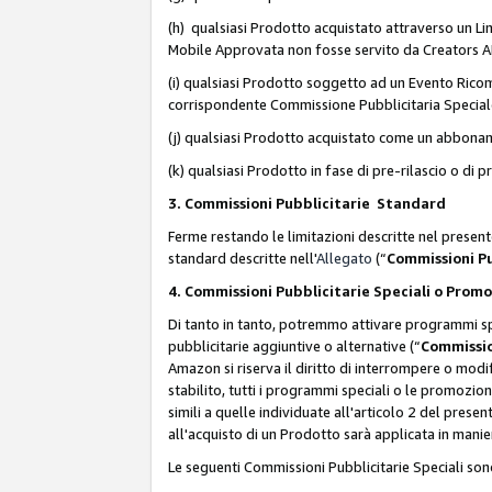
(h) qualsiasi Prodotto acquistato attraverso un Li
Mobile Approvata non fosse servito da Creators API 
(i) qualsiasi Prodotto soggetto ad un Evento Ricomp
corrispondente Commissione Pubblicitaria Special
(j) qualsiasi Prodotto acquistato come un abbona
(k) qualsiasi Prodotto in fase di pre-rilascio o di
3. Commissioni Pubblicitarie Standard
Ferme restando le limitazioni descritte nel present
standard descritte nell'
Allegato
(“
Commissioni P
4. Commissioni Pubblicitarie Speciali o Prom
Di tanto in tanto, potremmo attivare programmi spe
pubblicitarie aggiuntive o alternative (“
Commissio
Amazon si riserva il diritto di interrompere o mod
stabilito, tutti i programmi speciali o le promozi
simili a quelle individuate all'articolo 2 del pres
all'acquisto di un Prodotto sarà applicata in mani
Le seguenti Commissioni Pubblicitarie Speciali son