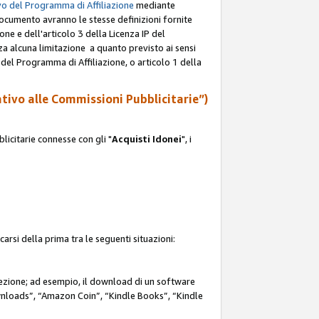
o del Programma di Affiliazione
mediante
documento avranno le stesse definizioni fornite
ione e dell'articolo 3 della Licenza IP del
za alcuna limitazione a quanto previsto ai sensi
P del Programma di Affiliazione, o articolo 1 della
ativo alle Commissioni Pubblicitarie”)
icitarie connesse con gli "
Acquisti Idonei
", i
carsi della prima tra le seguenti situazioni:
rezione; ad esempio, il download di un software
nloads”, “Amazon Coin”, “Kindle Books”, “Kindle