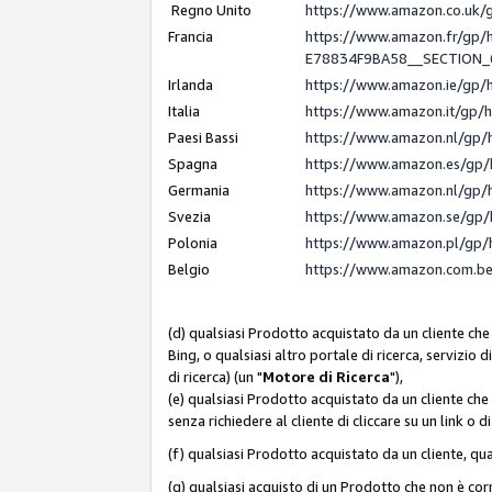
Regno Unito
https://www.amazon.co.uk
Francia
https://www.amazon.fr/gp
E78834F9BA58__SECTION
Irlanda
https://www.amazon.ie/gp
Italia
https://www.amazon.it/gp/
Paesi Bassi
https://www.amazon.nl/gp/
Spagna
https://www.amazon.es/gp/
Germania
https://www.amazon.nl/gp/
Svezia
https://www.amazon.se/gp/
Polonia
https://www.amazon.pl/gp/
Belgio
https://www.amazon.com.b
(d) qualsiasi Prodotto acquistato da un cliente che
Bing, o qualsiasi altro portale di ricerca, servizio 
di ricerca) (un "
Motore di Ricerca
"),
(e) qualsiasi Prodotto acquistato da un cliente che
senza richiedere al cliente di cliccare su un link o 
(f) qualsiasi Prodotto acquistato da un cliente, qua
(g) qualsiasi acquisto di un Prodotto che non è c