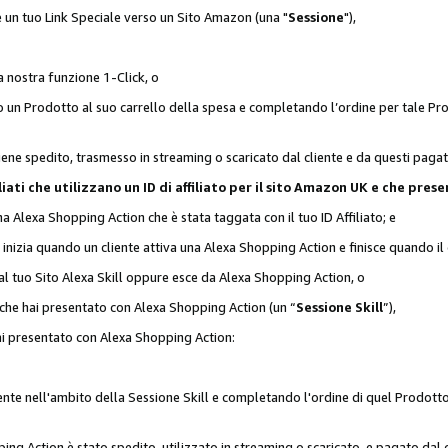
 è un tuo Link Speciale verso un Sito Amazon (una "
Sessione
"),
a nostra funzione 1-Click, o
un Prodotto al suo carrello della spesa e completando l’ordine per tale Prodo
viene spedito, trasmesso in streaming o scaricato dal cliente e da questi paga
affiliati che utilizzano un ID di affiliato per il sito Amazon UK e che p
una Alexa Shopping Action che è stata taggata con il tuo ID Affiliato; e
 inizia quando un cliente attiva una Alexa Shopping Action e finisce quando il 
al tuo Sito Alexa Skill oppure esce da Alexa Shopping Action, o
 che hai presentato con Alexa Shopping Action (un “
Sessione Skill
”),
hai presentato con Alexa Shopping Action:
nte nell'ambito della Sessione Skill e completando l'ordine di quel Prodotto 
ing Action è stato spedito, utilizzato in streaming o scaricato, e pagato dal c