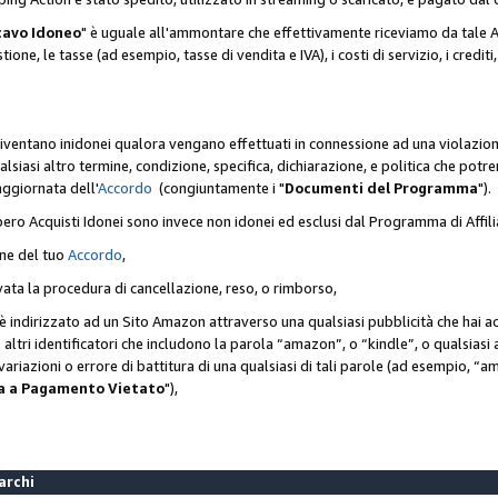
cavo Idoneo
" è uguale all'ammontare che effettivamente riceviamo da tale Ac
one, le tasse (ad esempio, tasse di vendita e IVA), i costi di servizio, i crediti,
diventano inidonei qualora vengano effettuati in connessione ad una violazio
lsiasi altro termine, condizione, specifica, dichiarazione, e politica che potre
aggiornata dell'
Accordo
(congiuntamente i "
Documenti del Programma
").
bero Acquisti Idonei sono invece non idonei ed esclusi dal Programma di Affil
one del tuo
Accordo
,
ivata la procedura di cancellazione, reso, o rimborso,
e è indirizzato ad un Sito Amazon attraverso una qualsiasi pubblicità che hai 
 o altri identificatori che includono la parola “amazon”, o “kindle”, o qualsias
o variazioni o errore di battitura di una qualsiasi di tali parole (ad esempio,
ca a Pagamento Vietato
"),
Marchi