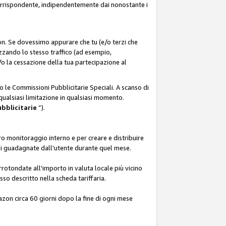
corrispondente, indipendentemente dai nonostante i
on. Se dovessimo appurare che tu (e/o terzi che
zzando lo stesso traffico (ad esempio,
o la cessazione della tua partecipazione al
o le Commissioni Pubblicitarie Speciali. A scanso di
 qualsiasi limitazione in qualsiasi momento.
ubblicitarie
”).
o monitoraggio interno e per creare e distribuire
ali guadagnate dall'utente durante quel mese.
rotondate all'importo in valuta locale più vicino
so descritto nella scheda tariffaria.
azon circa 60 giorni dopo la fine di ogni mese