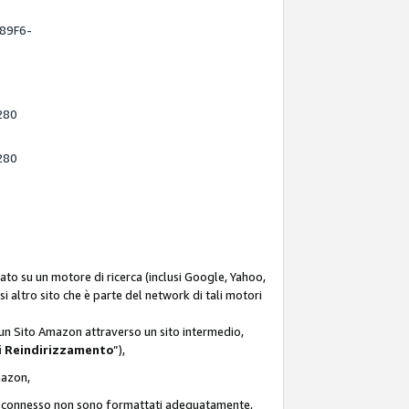
-89F6-
280
280
ato su un motore di ricerca (inclusi Google, Yahoo,
asi altro sito che è parte del network di tali motori
d un Sito Amazon attraverso un sito intermedio,
i Reindirizzamento
”),
Amazon,
zon connesso non sono formattati adeguatamente,