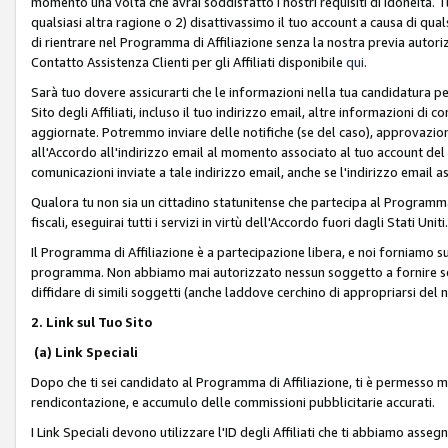
momento una volta che avrai soddisfatto i nostri requisiti di idoneità. 
qualsiasi altra ragione o 2) disattivassimo il tuo account a causa di qua
di rientrare nel Programma di Affiliazione senza la nostra previa autor
Contatto Assistenza Clienti per gli Affiliati disponibile
qui
.
Sarà tuo dovere assicurarti che le informazioni nella tua candidatura pe
Sito degli Affiliati, incluso il tuo indirizzo email, altre informazioni di
aggiornate. Potremmo inviare delle notifiche (se del caso), approvazioni
all'Accordo all'indirizzo email al momento associato al tuo account del
comunicazioni inviate a tale indirizzo email, anche se l'indirizzo email 
Qualora tu non sia un cittadino statunitense che partecipa al Programma
fiscali, eseguirai tutti i servizi in virtù dell'Accordo fuori dagli Stati Uniti
Il Programma di Affiliazione è a partecipazione libera, e noi forniamo sul S
programma. Non abbiamo mai autorizzato nessun soggetto a fornire servi
diffidare di simili soggetti (anche laddove cerchino di appropriarsi del
2. Link sul Tuo Sito
(a) Link Speciali
Dopo che ti sei candidato al Programma di Affiliazione, ti è permesso mos
rendicontazione, e accumulo delle commissioni pubblicitarie accurati.
I Link Speciali devono utilizzare l'ID degli Affiliati che ti abbiamo asseg