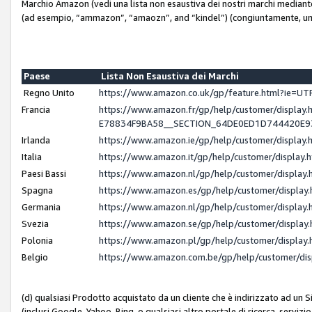
Marchio Amazon (vedi una lista non esaustiva dei nostri marchi mediante i 
(ad esempio, “ammazon”, “amaozn”, and “kindel”) (congiuntamente, un
Paese
Lista Non Esaustiva dei Marchi
Regno Unito
https://www.amazon.co.uk/gp/feature.html?ie=
Francia
https://www.amazon.fr/gp/help/customer/displ
E78834F9BA58__SECTION_64DE0ED1D744420E
Irlanda
https://www.amazon.ie/gp/help/customer/displ
Italia
https://www.amazon.it/gp/help/customer/displa
Paesi Bassi
https://www.amazon.nl/gp/help/customer/displa
Spagna
https://www.amazon.es/gp/help/customer/displa
Germania
https://www.amazon.nl/gp/help/customer/displa
Svezia
https://www.amazon.se/gp/help/customer/displa
Polonia
https://www.amazon.pl/gp/help/customer/displa
Belgio
https://www.amazon.com.be/gp/help/customer/d
(d) qualsiasi Prodotto acquistato da un cliente che è indirizzato ad un 
(inclusi Google, Yahoo, Bing, o qualsiasi altro portale di ricerca, servizio