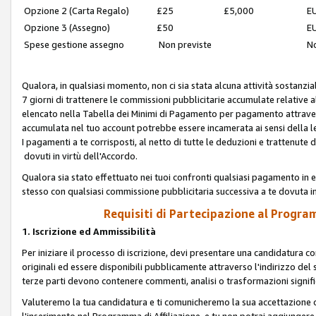
Opzione 2 (Carta Regalo)
£25
£5,000
EU
Opzione 3 (Assegno)
£50
EU
Spese gestione assegno
Non previste
No
Qualora, in qualsiasi momento, non ci sia stata alcuna attività sostanzial
7 giorni di trattenere le commissioni pubblicitarie accumulate relative
elencato nella Tabella dei Minimi di Pagamento per pagamento attrave
accumulata nel tuo account potrebbe essere incamerata ai sensi della leg
I pagamenti a te corrisposti, al netto di tutte le deduzioni e trattenut
dovuti in virtù dell'Accordo.
Qualora sia stato effettuato nei tuoi confronti qualsiasi pagamento in e
stesso con qualsiasi commissione pubblicitaria successiva a te dovuta in
Requisiti di Partecipazione al Program
1. Iscrizione ed Ammissibilità
Per iniziare il processo di iscrizione, devi presentare una candidatura 
originali ed essere disponibili pubblicamente attraverso l'indirizzo del s
terze parti devono contenere commenti, analisi o trasformazioni significat
Valuteremo la tua candidatura e ti comunicheremo la sua accettazione o r
l'inserimento nel Programma di Affiliazione, e tu non potrai aggiungere 