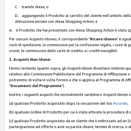
C. tramite Alexa, o
D. aggiungendo il Prodotto al carrello del cliente nell'ambito dell
attivazione iniziale con Alexa Shopping Action; e
iii. il Prodotto che hai presentato con Alexa Shopping Action è stato spe
Per ciascun Acquisto Idoneo, il corrispondente "
Ricavo Idoneo
" è ugua
costi di spedizione, le commissioni per la confezione regalo, i costi di gest
sconti, le commissioni delle carte di credito, e i crediti inesigibili.
2. Acquisti Non Idonei
Fermo restando quanto sopra, gli Acquisti Idonei diventano inidonei qu
relativo alle Commissioni Pubblicitarie del Programma di Affiliazione o di
potremmo di volta in volta fornire e che si applica al Programma di Affil
"
Documenti del Programma
").
Inoltre, i seguenti acquisti che normalmente sarebbero Acquisti Idonei 
(a) qualsiasi Prodotto acquistato dopo la cessazione del tuo
Accordo
,
(b) qualsiasi ordine di Prodotto per cui è stata attivata la procedura di
(c) qualsiasi Prodotto acquistato da un cliente che è indirizzato ad un 
partecipazione ad offerte o aste su parole chiave, termini di ricerca, o a