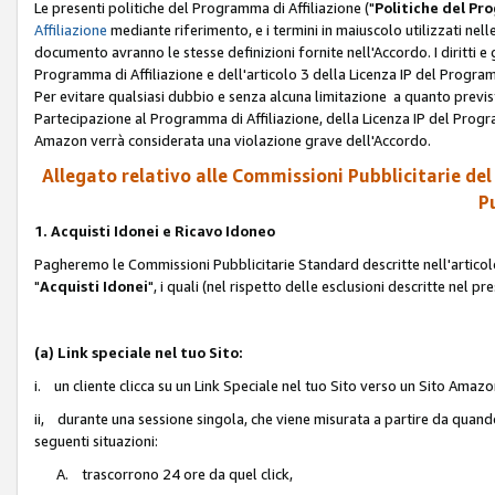
Le presenti politiche del Programma di Affiliazione ("
Politiche del P
Affiliazione
mediante riferimento, e i termini in maiuscolo utilizzati ne
documento avranno le stesse definizioni fornite nell'Accordo. I diritti e gl
Programma di Affiliazione e dell'articolo 3 della Licenza IP del Progra
Per evitare qualsiasi dubbio e senza alcuna limitazione a quanto previsto 
Partecipazione al Programma di Affiliazione, della Licenza IP del Progra
Amazon verrà considerata una violazione grave dell'Accordo.
Allegato relativo alle Commissioni Pubblicitarie del
Pu
1. Acquisti Idonei e Ricavo Idoneo
Pagheremo le Commissioni Pubblicitarie Standard descritte nell'articolo
"
Acquisti Idonei
", i quali (nel rispetto delle esclusioni descritte nel 
(a) Link speciale nel tuo Sito:
i. un cliente clicca su un Link Speciale nel tuo Sito verso un Sito Amazo
ii, durante una sessione singola, che viene misurata a partire da quando u
seguenti situazioni:
A. trascorrono 24 ore da quel click,