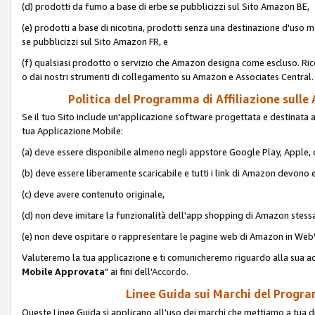
(d) prodotti da fumo a base di erbe se pubblicizzi sul Sito Amazon BE,
(e) prodotti a base di nicotina, prodotti senza una destinazione d'uso m
se pubblicizzi sul Sito Amazon FR, e
(f) qualsiasi prodotto o servizio che Amazon designa come escluso. Rice
o dai nostri strumenti di collegamento su Amazon e Associates Central.
Politica del Programma di Affiliazione sulle A
Se il tuo Sito include un'applicazione software progettata e destinata all'u
tua Applicazione Mobile:
(a) deve essere disponibile almeno negli appstore Google Play, Apple
(b) deve essere liberamente scaricabile e tutti i link di Amazon devono 
(c) deve avere contenuto originale,
(d) non deve imitare la funzionalità dell'app shopping di Amazon stess
(e) non deve ospitare o rappresentare le pagine web di Amazon in We
Valuteremo la tua applicazione e ti comunicheremo riguardo alla sua acc
Mobile Approvata
" ai fini dell'
Accordo
.
Linee Guida sui Marchi del Program
Queste Linee Guida si applicano all'uso dei marchi che mettiamo a tua