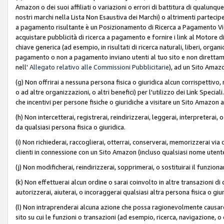
Amazon o dei suoi affiliati o variazioni o errori di battitura di qualunqu
nostri marchi nella Lista Non Esaustiva dei Marchi) o altrimenti partecipe
a pagamento risultante è un Posizionamento di Ricerca a Pagamento Vie
acquistare pubblicità di ricerca a pagamento e fornire i link al Motore di 
chiave generica (ad esempio, in risultati di ricerca naturali, liberi, organ
pagamento o non a pagamento inviano utenti al tuo sito e non direttam
nell'
Allegato relativo alle Commissioni Pubblicitarie
), ad un Sito Amaz
(g) Non offrirai a nessuna persona fisica o giuridica alcun corrispettivo, 
o ad altre organizzazioni, o altri benefici) per l'utilizzo dei Link Spe
che incentivi per persone fisiche o giuridiche a visitare un Sito Amazon a
(h) Non intercetterai, registrerai, reindirizzerai, leggerai, interpreterai
da qualsiasi persona fisica o giuridica.
(i) Non richiederai, raccoglierai, otterrai, conserverai, memorizzerai via 
clienti in connessione con un Sito Amazon (incluso qualsiasi nome utent
(j) Non modificherai, reindirizzerai, sopprimerai, o sostituirai il funzio
(k) Non effettuerai alcun ordine o sarai coinvolto in altre transazioni di
autorizzerai, aiuterai, o incoraggerai qualsiasi altra persona fisica o giu
(l) Non intraprenderai alcuna azione che possa ragionevolmente causare 
sito su cui le funzioni o transazioni (ad esempio, ricerca, navigazione, 