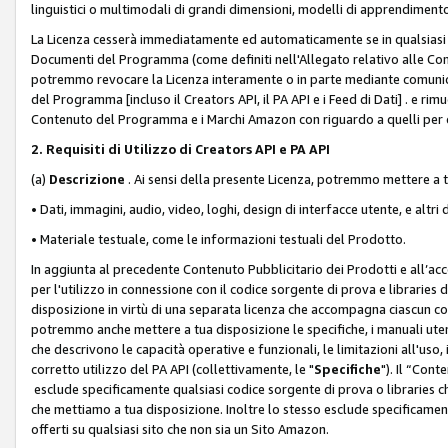
linguistici o multimodali di grandi dimensioni, modelli di apprendiment
La Licenza cesserà immediatamente ed automaticamente se in qualsiasi
Documenti del Programma (come definiti nell'Allegato relativo alle Comm
potremmo revocare la Licenza interamente o in parte mediante comunicaz
del Programma [incluso il Creators API, il PA API e i Feed di Dati] . e r
Contenuto del Programma e i Marchi Amazon con riguardo a quelli per cu
2. Requisiti di Utilizzo di Creators API e PA API
(a)
Descrizione
. Ai sensi della presente Licenza, potremmo mettere a
• Dati, immagini, audio, video, loghi, design di interfacce utente, e altri 
• Materiale testuale, come le informazioni testuali del Prodotto.
In aggiunta al precedente Contenuto Pubblicitario dei Prodotti e all’ac
per l'utilizzo in connessione con il codice sorgente di prova e libraries 
disposizione in virtù di una separata licenza che accompagna ciascun cod
potremmo anche mettere a tua disposizione le specifiche, i manuali utent
che descrivono le capacità operative e funzionali, le limitazioni all'uso, i 
corretto utilizzo del PA API (collettivamente, le "
Specifiche
"). Il “Con
esclude specificamente qualsiasi codice sorgente di prova o libraries ch
che mettiamo a tua disposizione. Inoltre lo stesso esclude specificament
offerti su qualsiasi sito che non sia un Sito Amazon.