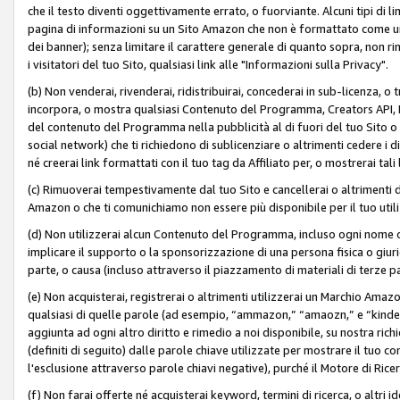
che il testo diventi oggettivamente errato, o fuorviante. Alcuni tipi d
pagina di informazioni su un Sito Amazon che non è formattato come un L
dei banner); senza limitare il carattere generale di quanto sopra, non rimu
i visitatori del tuo Sito, qualsiasi link alle "Informazioni sulla Privacy".
(b) Non venderai, rivenderai, ridistribuirai, concederai in sub-licenza, 
incorpora, o mostra qualsiasi Contenuto del Programma, Creators API, PA A
del contenuto del Programma nella pubblicità al di fuori del tuo Sito o su 
social network) che ti richiedono di sublicenziare o altrimenti cedere i 
né creerai link formattati con il tuo tag da Affiliato per, o mostrerai tali 
(c) Rimuoverai tempestivamente dal tuo Sito e cancellerai o altrimenti
Amazon o che ti comunichiamo non essere più disponibile per il tuo util
(d) Non utilizzerai alcun Contenuto del Programma, incluso ogni nome 
implicare il supporto o la sponsorizzazione di una persona fisica o giur
parte, o causa (incluso attraverso il piazzamento di materiali di terze
(e) Non acquisterai, registrerai o altrimenti utilizzerai un Marchio Amaz
qualsiasi di quelle parole (ad esempio, “ammazon,” “amaozn,” e “kindel,”)
aggiunta ad ogni altro diritto e rimedio a noi disponibile, su nostra rich
(definiti di seguito) dalle parole chiave utilizzate per mostrare il tuo co
l'esclusione attraverso parole chiavi negative), purché il Motore di Ricer
(f) Non farai offerte né acquisterai keyword, termini di ricerca, o altri 