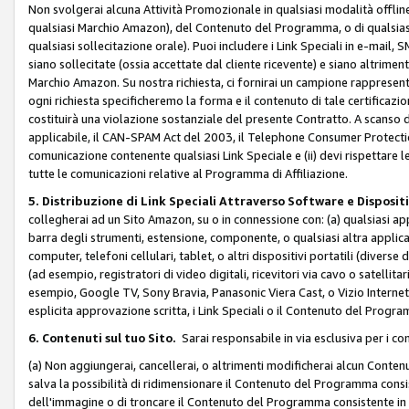
Non svolgerai alcuna Attività Promozionale in qualsiasi modalità offline, a
qualsiasi Marchio Amazon), del Contenuto del Programma, o di qualsiasi
qualsiasi sollecitazione orale). Puoi includere i Link Speciali in e-mail, 
siano sollecitate (ossia accettate dal cliente ricevente) e siano altriment
Marchio Amazon. Su nostra richiesta, ci fornirai un campione rappresentati
ogni richiesta specificheremo la forma e il contenuto di tale certificazi
costituirà una violazione sostanziale del presente Contratto. A scanso di 
applicabile, il CAN-SPAM Act del 2003, il Telephone Consumer Protection 
comunicazione contenente qualsiasi Link Speciale e (ii) devi rispettare l
tutte le comunicazioni relative al Programma di Affiliazione.
5. Distribuzione di Link Speciali Attraverso Software e Disposit
collegherai ad un Sito Amazon, su o in connessione con: (a) qualsiasi a
barra degli strumenti, estensione, componente, o qualsiasi altra applicazi
computer, telefoni cellulari, tablet, o altri dispositivi portatili (divers
(ad esempio, registratori di video digitali, ricevitori via cavo o satellitar
esempio, Google TV, Sony Bravia, Panasonic Viera Cast, o Vizio Internet 
esplicita approvazione scritta, i Link Speciali o il Contenuto del Pro
6. Contenuti sul tuo Sito.
Sarai responsabile in via esclusiva per i con
(a) Non aggiungerai, cancellerai, o altrimenti modificherai alcun Conte
salva la possibilità di ridimensionare il Contenuto del Programma consi
dell'immagine o di troncare il Contenuto del Programma consistente in un