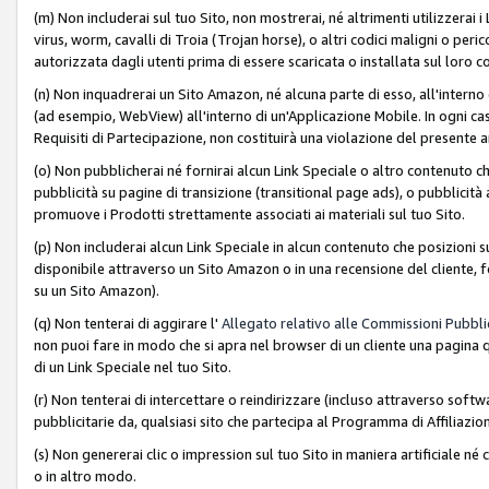
(m) Non includerai sul tuo Sito, non mostrerai, né altrimenti utilizzera
virus, worm, cavalli di Troia (Trojan horse), o altri codici maligni o p
autorizzata dagli utenti prima di essere scaricata o installata sul loro co
(n) Non inquadrerai un Sito Amazon, né alcuna parte di esso, all'interno
(ad esempio, WebView) all'interno di un'Applicazione Mobile. In ogni cas
Requisiti di Partecipazione, non costituirà una violazione del presente a
(o) Non pubblicherai né fornirai alcun Link Speciale o altro contenuto
pubblicità su pagine di transizione (transitional page ads), o pubblicità 
promuove i Prodotti strettamente associati ai materiali sul tuo Sito.
(p) Non includerai alcun Link Speciale in alcun contenuto che posizioni 
disponibile attraverso un Sito Amazon o in una recensione del cliente, fo
su un Sito Amazon).
(q) Non tenterai di aggirare l'
Allegato relativo alle Commissioni Pubblic
non puoi fare in modo che si apra nel browser di un cliente una pagina qu
di un Link Speciale nel tuo Sito.
(r) Non tenterai di intercettare o reindirizzare (incluso attraverso softwa
pubblicitarie da, qualsiasi sito che partecipa al Programma di Affiliazio
(s) Non genererai clic o impression sul tuo Sito in maniera artificiale 
o in altro modo.