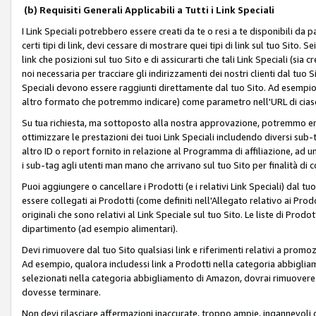
(b) Requisiti Generali Applicabili a Tutti i Link Speciali
I Link Speciali potrebbero essere creati da te o resi a te disponibili da 
certi tipi di link, devi cessare di mostrare quei tipi di link sul tuo Sito. 
link che posizioni sul tuo Sito e di assicurarti che tali Link Speciali (sia
noi necessaria per tracciare gli indirizzamenti dei nostri clienti dal tuo Sit
Speciali devono essere raggiunti direttamente dal tuo Sito. Ad esempio,
altro formato che potremmo indicare) come parametro nell'URL di ciasc
Su tua richiesta, ma sottoposto alla nostra approvazione, potremmo emet
ottimizzare le prestazioni dei tuoi Link Speciali includendo diversi sub-t
altro ID o report fornito in relazione al Programma di affiliazione, ad
i sub-tag agli utenti man mano che arrivano sul tuo Sito per finalità di 
Puoi aggiungere o cancellare i Prodotti (e i relativi Link Speciali) dal 
essere collegati ai Prodotti (come definiti nell'Allegato relativo ai Prodo
originali che sono relativi al Link Speciale sul tuo Sito. Le liste di Prod
dipartimento (ad esempio alimentari).
Devi rimuovere dal tuo Sito qualsiasi link e riferimenti relativi a prom
Ad esempio, qualora includessi link a Prodotti nella categoria abbigli
selezionati nella categoria abbigliamento di Amazon, dovrai rimuover
dovesse terminare.
Non devi rilasciare affermazioni inaccurate, troppo ampie, ingannevoli 