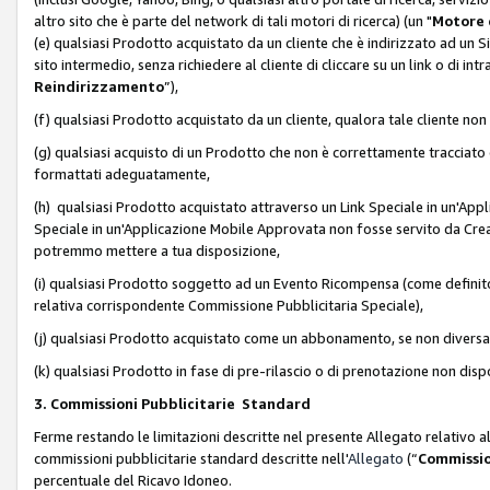
altro sito che è parte del network di tali motori di ricerca) (un "
Motore 
(e) qualsiasi Prodotto acquistato da un cliente che è indirizzato ad un 
sito intermedio, senza richiedere al cliente di cliccare su un link o di in
Reindirizzamento
”),
(f) qualsiasi Prodotto acquistato da un cliente, qualora tale cliente non
(g) qualsiasi acquisto di un Prodotto che non è correttamente tracciat
formattati adeguatamente,
(h) qualsiasi Prodotto acquistato attraverso un Link Speciale in un'App
Speciale in un'Applicazione Mobile Approvata non fosse servito da Creator
potremmo mettere a tua disposizione,
(i) qualsiasi Prodotto soggetto ad un Evento Ricompensa (come definito a
relativa corrispondente Commissione Pubblicitaria Speciale),
(j) qualsiasi Prodotto acquistato come un abbonamento, se non divers
(k) qualsiasi Prodotto in fase di pre-rilascio o di prenotazione non disp
3. Commissioni Pubblicitarie Standard
Ferme restando le limitazioni descritte nel presente Allegato relativo a
commissioni pubblicitarie standard descritte nell'
Allegato
(“
Commissio
percentuale del Ricavo Idoneo.