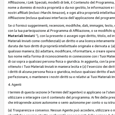
Affiliazione, i Link Speciali, modelli di link, il Contenuto del Programma,
nome a dominio di nostra proprietà o da noi gestito, le informazioni e i ma
nostri affiliati (inclusi i Marchi Amazon), e ogni altra proprietà intell
Affiliazione (inclusa qualsiasi interfaccia dell'applicazione del programm
Se ci fornisci suggerimenti, recensioni, modifiche, dati, immagini, test
con la tua partecipazione al Programma di Affiliazione, o se modifichi 
Materiali Inviati
”), con la presente ci assegni ogni diritto, titolo, ed i
Materiali Inviati come confidenziali) un diritto e una licenza interament
durata dei tuoi diritti di proprietà intellettuale originale e derivata a: (a)
qualsiasi maniera; (b) adattare, modificare, riformattare, e creare opere de
tuo nome nella forma di riconoscimento in connessione con i Tuoi Materiali
di cui sopra a qualsiasi persona fisica o giuridica. In aggiunta, con la pre
ottenuto i Tuoi Materiali Inviati in maniera lecita e (z) l'esercizio dei diri
i diritti di alcuna persona fisica o giuridica, incluso qualsiasi diritto d
perfezionare, o mantenere i nostri diritti su e relativi ai Tuoi Materiali In
4. Agenti
I termini di questa sezione («Termini dell'agente») si applicano se l'uten
utilizzare o interagire con il contenuto del programma. Ai fini delle pre
che intraprende azioni autonome o semi-autonome per conto o su istruzi
(a) Trasparenza e consenso. Nessun Agente può accedere, utilizzare o 