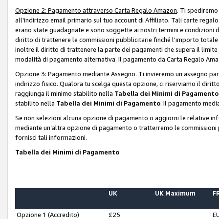
Opzione 2: Pagamento attraverso Carta Regalo Amazon
. Ti spediremo
all'indirizzo email primario sul tuo account di Affiliato. Tali carte rega
erano state guadagnate e sono soggette ai nostri termini e condizioni de
diritto di trattenere le commissioni pubblicitarie finché l'importo tota
inoltre il diritto di trattenere la parte dei pagamenti che supera il lim
modalità di pagamento alternativa. Il pagamento da Carta Regalo Amazo
Opzione 3: Pagamento mediante Assegno
. Ti invieremo un assegno par
indirizzo fisico. Qualora tu scelga questa opzione, ci riserviamo il diri
raggiunga il minimo stabilito nella
Tabella dei Minimi di Pagamento
stabilito nella
Tabella dei Minimi di Pagamento
. Il pagamento media
Se non selezioni alcuna opzione di pagamento o aggiorni le relative in
mediante un’altra opzione di pagamento o tratterremo le commissioni p
fornisci tali informazioni.
Tabella dei Minimi di Pagamento
UK
UK Maximum
FR
Opzione 1 (Accredito)
£25
E