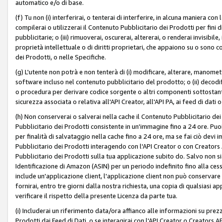
automatico e/o di base.
(f) Tu non (i) interferirai, o tenterai di interferire, in alcuna maniera co
compilerai o utilizzerai il Contenuto Pubblicitario dei Prodotti per fini di
pubblicitarie; o (iii) rimuoverai, oscurerai, altererai, o renderai invisibile, 
proprietà intellettuale o di diritti proprietari, che appaiono su o sono c
dei Prodotti, o nelle Specifiche.
(g) L'utente non potrà e non tenterà di (i) modificare, alterare, manomet
software incluso nel contenuto pubblicitario del prodotto; o (ii) decod
o procedura per derivare codice sorgente o altri componenti sottostan
sicurezza associata o relativa all'API Creator, all'API PA, ai feed di dati 
(h) Non conserverai o salverai nella cache il Contenuto Pubblicitario de
Pubblicitario dei Prodotti consistente in un'immagine fino a 24 ore. Puo
per finalità di salvataggio nella cache fino a 24 ore, ma se fai ciò d
Pubblicitario dei Prodotti interagendo con l'API Creator o con Creator
Pubblicitario dei Prodotti sulla tua applicazione subito do. Salvo non
Identificazione di Amazon (ASIN) per un periodo indefinito fino alla ce
include un'applicazione client, l'applicazione client non può conservare 
fornirai, entro tre giorni dalla nostra richiesta, una copia di qualsiasi ap
verificare il rispetto della presente Licenza da parte tua.
(i) Includerai un riferimento data/ora affianco alle informazioni su prezz
Prodotti dai Feed di Dati, o se interagirai con l'API Creator o Creators 