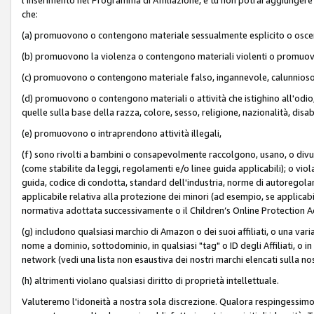
che:
(a) promuovono o contengono materiale sessualmente esplicito o osc
(b) promuovono la violenza o contengono materiali violenti o promuov
(c) promuovono o contengono materiale falso, ingannevole, calunnioso
(d) promuovono o contengono materiali o attività che istighino all'odio, m
quelle sulla base della razza, colore, sesso, religione, nazionalità, disa
(e) promuovono o intraprendono attività illegali,
(f) sono rivolti a bambini o consapevolmente raccolgono, usano, o divulg
(come stabilite da leggi, regolamenti e/o linee guida applicabili); o vi
guida, codice di condotta, standard dell'industria, norme di autoregolame
applicabile relativa alla protezione dei minori (ad esempio, se applicabi
normativa adottata successivamente o il Children’s Online Protection Ac
(g) includono qualsiasi marchio di Amazon o dei suoi affiliati, o una varia
nome a dominio, sottodominio, in qualsiasi "tag" o ID degli Affiliati, o in
network (vedi una lista non esaustiva dei nostri marchi elencati sulla no
(h) altrimenti violano qualsiasi diritto di proprietà intellettuale.
Valuteremo l'idoneità a nostra sola discrezione. Qualora respingessimo l