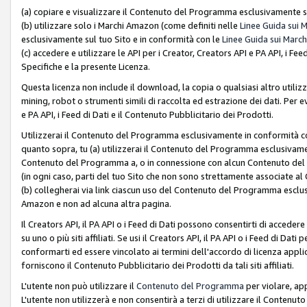
(a) copiare e visualizzare il Contenuto del Programma esclusivamente su
(b) utilizzare solo i Marchi Amazon (come definiti nelle
Linee Guida sui 
esclusivamente sul tuo Sito e in conformità con le
Linee Guida sui March
(c) accedere e utilizzare le API per i Creator, Creators API e PA API, i F
Specifiche e la presente Licenza.
Questa licenza non include il download, la copia o qualsiasi altro utiliz
mining, robot o strumenti simili di raccolta ed estrazione dei dati. Per 
e PA API, i Feed di Dati e il Contenuto Pubblicitario dei Prodotti.
Utilizzerai il Contenuto del Programma esclusivamente in conformità con
quanto sopra, tu (a) utilizzerai il Contenuto del Programma esclusivamen
Contenuto del Programma a, o in connessione con alcun Contenuto del P
(in ogni caso, parti del tuo Sito che non sono strettamente associate a
(b) collegherai via link ciascun uso del Contenuto del Programma esclus
Amazon e non ad alcuna altra pagina.
Il Creators API, il PA API o i Feed di Dati possono consentirti di accedere 
su uno o più siti affiliati. Se usi il Creators API, il PA API o i Feed di Dati
conformarti ed essere vincolato ai termini dell'accordo di licenza applicab
forniscono il Contenuto Pubblicitario dei Prodotti da tali siti affiliati.
L'utente non può utilizzare il
Contenuto del Programma
per violare, app
L'utente non utilizzerà e non consentirà a terzi di utilizzare il Conten