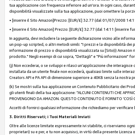
tua applicazione con frequenza inferiore ad un'ora. In ogni caso, durante
disponibilità visualizzate sulla tua applicazione, puoi omettere la porz
• [inserire il Sito Amazon]Prezzo: [EUR/£] 32.77 (dal 01/07/2008 14:11 
• [inserire il Sito Amazon] Prezzo: [EUR/£] 32.77 (dal 14:11 [inserire fu
In aggiunta, devi includere la seguente dichiarazione vicino alle informa
un pop-up scripted, o altri metodi simili: "I prezzi e la disponibilità de
informazione di prezzo o disponibilità visualizzata su [Sito(i) Amazon ri
prodotto." Negli esempi di cui sopra, "Dettagli" e "Più informazioni" fo
(j) Non eccederai, o se sviluppi e rilasci un'applicazione che interagisce
installata da un utente finale non eccederà, qualsiasi limite sulle interazi
Creators API e PA API di dimensione superiore a 40KB senza la nostra p
(k) Se mostri sulla tua applicazione un Contenuto Pubblicitario dei Prodo
gli utenti finali della tua applicazione: "ALCUNI CONTENUTI CHE AP
PROVENGONO DA AMAZON. QUESTO CONTENUTO È FORNITO 'COSÌ CO
Accetti di fornirci qualsiasi informazione che richiediamo per verificare
3. Diritti Riservati; i Tuoi Materiali Inviati
Oltre alle licenze limitate espressamente ivi stabilite, ci riserviamo ogni dir
proprietari) su e per, e tu non acquisisci, in virtù della presente Licenza