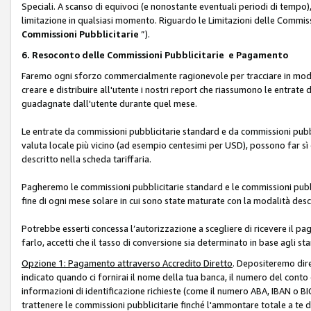
Speciali. A scanso di equivoci (e nonostante eventuali periodi di tempo), 
limitazione in qualsiasi momento. Riguardo le Limitazioni delle Commissi
Commissioni Pubblicitarie
”).
6. Resoconto delle Commissioni Pubblicitarie e Pagamento
Faremo ogni sforzo commercialmente ragionevole per tracciare in modo a
creare e distribuire all'utente i nostri report che riassumono le entrate
guadagnate dall'utente durante quel mese.
Le entrate da commissioni pubblicitarie standard e da commissioni pubbl
valuta locale più vicino (ad esempio centesimi per USD), possono far sì 
descritto nella scheda tariffaria.
Pagheremo le commissioni pubblicitarie standard e le commissioni pubbli
fine di ogni mese solare in cui sono state maturate con la modalità descr
Potrebbe esserti concessa l’autorizzazione a scegliere di ricevere il pa
farlo, accetti che il tasso di conversione sia determinato in base agli s
Opzione 1: Pagamento attraverso Accredito Diretto
. Depositeremo dir
indicato quando ci fornirai il nome della tua banca, il numero del conto
informazioni di identificazione richieste (come il numero ABA, IBAN o BIC,
trattenere le commissioni pubblicitarie finché l'ammontare totale a te 