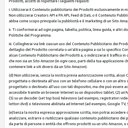
Prodotti, accetti di rispettare i seguenti requisiti:
i. Utilizzerai il Contenuto pubblicitario dei Prodotti esclusivamente in m
Non utilizzerai Creators API e PA API, Feed di Dati, o il Contenuto Pubbli
abbia come scopo principale la pubblicità e il marketing di un Sito Amaz
ii. Ti conformerai ad ogni pagina, tabella, politica, linea guida, e altri d
Politiche del Programma.
iii. Collegherai via link ciascun uso del Contenuto Pubblicitario dei Pr
dettaglio del Prodotto correlata o un'altra pagina a cui lo specifico Con
alcun Contenuto Pubblicitario dei Prodotti a, o indirizzerai il traffico i
che non sia un Sito Amazon (in ogni caso, parti della tua applicazione
contenere link a siti diversi da un Sito Amazon).
(d) Non utilizzerai, senza la nostra previa autorizzazione scritta, alcun
progettata o destinata all'uso con un telefono cellulare o con un altro d
progettato o destinato all'uso con tali dispositivi, ma che può essere acc
accessibile tramite un browser Internet su un dispositivo tablet; (2) u
(3) su un decoder (set top box) televisivo (ad esempio, registratori video d
lettori dvd) o televisione abilitata ad Internet (ad esempio, Google TV,
(e)Senza la nostra espressa approvazione scritta, non potrai accedere o u
analizzare, estrarre o riutilizzare qualsiasi contenuto pubblicitario dei
da parte di persone o entità che offrono prodotti su un sito Amazon, o