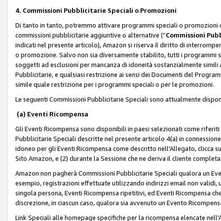
4. Commissioni Pubblicitarie Speciali o Promozioni
Di tanto in tanto, potremmo attivare programmi speciali o promozioni ch
commissioni pubblicitarie aggiuntive o alternative (“
Commissioni Pubbl
indicati nel presente articolo), Amazon si riserva il diritto di interrom
o promozione. Salvo non sia diversamente stabilito, tutti i programmi s
soggetti ad esclusioni per mancanza di idoneità sostanzialmente simili a
Pubblicitarie, e qualsiasi restrizione ai sensi dei Documenti del Progr
simile quale restrizione per i programmi speciali o per le promozioni.
Le seguenti Commissioni Pubblicitarie Speciali sono attualmente disponi
(a) Eventi Ricompensa
Gli Eventi Ricompensa sono disponibili in paesi selezionati come riferiti 
Pubblicitarie Speciali descritte nel presente articolo 4(a) in connessione 
idoneo per gli Eventi Ricompensa come descritto nell'Allegato, clicca 
Sito Amazon, e (2) durante la Sessione che ne deriva il cliente completa
Amazon non pagherà Commissioni Pubblicitarie Speciali qualora un Event
esempio, registrazioni effettuate utilizzando indirizzi email non validi
singola persona, Eventi Ricompensa ripetitivi, ed Eventi Ricompensa che
discrezione, in ciascun caso, qualora sia avvenuto un Evento Ricompensa
Link Speciali alle homepage specifiche per la ricompensa elencate nel