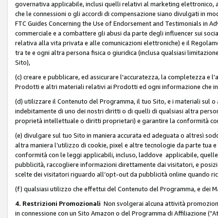
governativa applicabile, inclusi quelli relativi al marketing elettronico, 
che le connessioni o gli accordi di compensazione siano divulgati in mo
FTC Guides Concerning the Use of Endorsement and Testimonials in Adve
commerciale e a combattere gli abusi da parte degli influencer sui soci
relativa alla vita privata e alle comunicazioni elettroniche) e il Rego
tra te e ogni altra persona fisica o giuridica (inclusa qualsiasi limitazion
Sito),
(c) creare e pubblicare, ed assicurare l'accuratezza, la completezza e l'a
Prodotti e altri materiali relativi ai Prodotti ed ogni informazione che in
(d) utilizzare il Contenuto del Programma, il tuo Sito, e i materiali sul 
indebitamente di uno dei nostri diritti o di quelli di qualsiasi altra persona 
proprietà intellettuale o diritti proprietari) e garantire la conformità co
(e) divulgare sul tuo Sito in maniera accurata ed adeguata o altresì soddi
altra maniera l’utilizzo di cookie, pixel e altre tecnologie da parte tua e di
conformità con le leggi applicabili, incluso, laddove applicabile, quelle t
pubblicità, raccogliere informazioni direttamente dai visitatori, e posiz
scelte dei visitatori riguardo all’opt-out da pubblicità online quando ri
(f) qualsiasi utilizzo che effettui del Contenuto del Programma, e dei 
4. Restrizioni Promozionali
Non svolgerai alcuna attività promozionale
in connessione con un Sito Amazon o del Programma di Affiliazione (“At