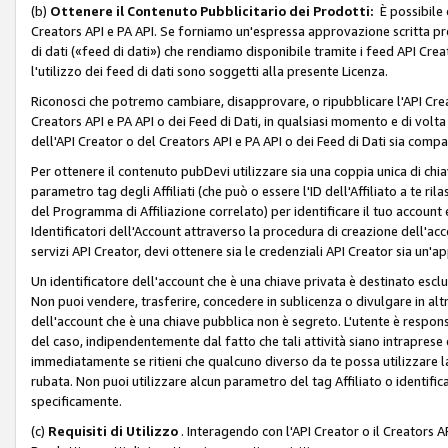
(b)
Ottenere il Contenuto Pubblicitario dei Prodotti:
È possibile 
Creators API e PA API. Se forniamo un'espressa approvazione scritta pre
di dati («feed di dati») che rendiamo disponibile tramite i feed API Creat
l'utilizzo dei feed di dati sono soggetti alla presente Licenza.
Riconosci che potremo cambiare, disapprovare, o ripubblicare l'API Creato
Creators API e PA API o dei Feed di Dati, in qualsiasi momento e di volta i
dell'API Creator o del Creators API e PA API o dei Feed di Dati sia compati
Per ottenere il contenuto pubDevi utilizzare sia una coppia unica di chiav
parametro tag degli Affiliati (che può o essere l'ID dell'Affiliato a te r
del Programma di Affiliazione correlato) per identificare il tuo account e
Identificatori dell'Account attraverso la procedura di creazione dell'acc
servizi API Creator, devi ottenere sia le credenziali API Creator sia un'a
Un identificatore dell'account che è una chiave privata è destinato esc
Non puoi vendere, trasferire, concedere in sublicenza o divulgare in alt
dell'account che è una chiave pubblica non è segreto. L'utente è responsabi
del caso, indipendentemente dal fatto che tali attività siano intraprese 
immediatamente se ritieni che qualcuno diverso da te possa utilizzare la 
rubata. Non puoi utilizzare alcun parametro del tag Affiliato o identif
specificamente.
(c)
Requisiti di Utilizzo
. Interagendo con l'API Creator o il Creators A