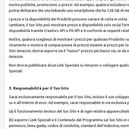
nostre politiche, promozioni, o prezzi. Ad esempio, qualora includessi
potrai dichiarare che stia linkando uno smartphone che ha 128 GB di m
I prezzi e la disponibilità dei Prodotti possono variare di volta in volta
cambiare, il tuo Sito può mostrare prezzi e disponibilità solo se:(a) fornia
disponibilità tramite Creators API o PA API e ti conformi ai requisiti rela
Inoltre, qualora scegliessi di mostrare i prezzi per qualsiasi Prodotto su
strumento o motore di comparazione di prezzi) insieme ai prezzi per lo s
Sito Amazon, dovrai esporre sia il "nuovo" prezzo più basso sia, se da noi
Amazon.
Non dovrai pubblicare alcun Link Speciale su Amazon o collegare qualsia
Speciali.
3. Responsabilità per il Tuo Sito
Sarai esclusivamente responsabile per il tuo Sito, incluso il suo svilu
su o all'interno di esso. Ad esempio, sarai responsabile in via esclusiva 
(a) il funzionamento tecnico del tuo Sito e di ogni relativa apparecchia
(b) esporre i Link Speciali e il Contenuto del Programma sul tuo Sito in 
permesso, linea guida, codice di condotta, standard dell'industria, norme