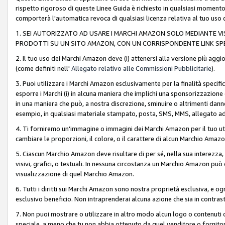
rispetto rigoroso di queste Linee Guida è richiesto in qualsiasi momento
comporterà l'automatica revoca di qualsiasi licenza relativa al tuo us
1. SEI AUTORIZZATO AD USARE I MARCHI AMAZON SOLO MEDIANTE VISU
PRODOTTI SU UN SITO AMAZON, CON UN CORRISPONDENTE LINK SPE
2. Il tuo uso dei Marchi Amazon deve (i) attenersi alla versione più agg
(come definiti nell'
Allegato relativo alle Commissioni Pubblicitarie
).
3. Puoi utilizzare i Marchi Amazon esclusivamente per la finalità speci
esporre i Marchi (i) in alcuna maniera che implichi una sponsorizzazione o 
in una maniera che può, a nostra discrezione, sminuire o altrimenti dann
esempio, in qualsiasi materiale stampato, posta, SMS, MMS, allegato ad 
4. Ti forniremo un'immagine o immagini dei Marchi Amazon per il tuo ut
cambiare le proporzioni, il colore, o il carattere di alcun Marchio Am
5. Ciascun Marchio Amazon deve risultare di per sé, nella sua interezza
visivi, grafici, o testuali. In nessuna circostanza un Marchio Amazon può
visualizzazione di quel Marchio Amazon.
6. Tutti i diritti sui Marchi Amazon sono nostra proprietà esclusiva, e
esclusivo beneficio. Non intraprenderai alcuna azione che sia in contrasto 
7. Non puoi mostrare o utilizzare in altro modo alcun logo o contenuti cr
speciale, a meno che tu non abbia ottenuto da quel venditore o fornitore