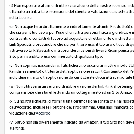
(t) Non esporrai o altrimenti utilizzerai alcuno delle nostre recensioni de
ottenuto un link a tale recensione del cliente o valutazione a stelle attra
nella
Licenza
.
(u) Non acquisterai direttamente o indirettamente alcun(i) Prodotto(i) o
che sia per il tuo uso o per l'uso di un'altra persona fisica o giuridica, e
contraenti, o contatti di lavoro ad acquistare direttamente o indirett
Link Speciali, a prescindere che sia per il loro uso, il tuo uso o l'uso di 
attraverso Link Speciali o intraprenderai azioni di Eventi Ricompensa per
Sito per rivendita o uso commerciale di qualsiasi tipo.
(v) Non coprirai, nasconderai, falsificherai, o oscurerai in altro modo l'U
Reindirizzamento) o l'utente dell'applicazione in cui il Contenuto del
individuare il sito o l'applicazione da cui il cliente clicca attraverso ta
(w) Non utilizzerai un servizio di abbreviazione dei link (link shortening
comprensibile che stai effettuando un collegamento ad un Sito Amazo
(x) Su nostra richiesta, ci fornirai una certificazione scritta che hai r
dell'Accordo, incluse le Politiche del Programma). Qualsiasi mancata co
violazione dell'
Accordo
.
(y) Salvo non sia diversamente indicato da Amazon, il tuo Sito non deve 
alerting).