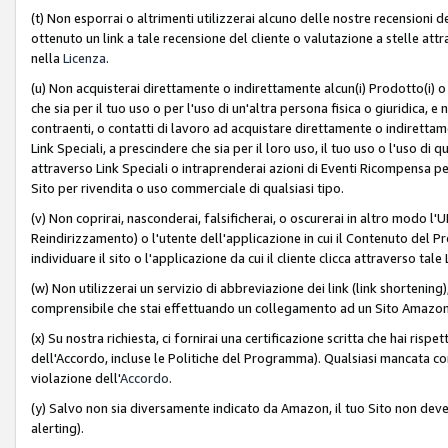
(t) Non esporrai o altrimenti utilizzerai alcuno delle nostre recensioni de
ottenuto un link a tale recensione del cliente o valutazione a stelle attra
nella
Licenza
.
(u) Non acquisterai direttamente o indirettamente alcun(i) Prodotto(i) o
che sia per il tuo uso o per l'uso di un'altra persona fisica o giuridica, e
contraenti, o contatti di lavoro ad acquistare direttamente o indirett
Link Speciali, a prescindere che sia per il loro uso, il tuo uso o l'uso di 
attraverso Link Speciali o intraprenderai azioni di Eventi Ricompensa per
Sito per rivendita o uso commerciale di qualsiasi tipo.
(v) Non coprirai, nasconderai, falsificherai, o oscurerai in altro modo l'U
Reindirizzamento) o l'utente dell'applicazione in cui il Contenuto del
individuare il sito o l'applicazione da cui il cliente clicca attraverso ta
(w) Non utilizzerai un servizio di abbreviazione dei link (link shortening
comprensibile che stai effettuando un collegamento ad un Sito Amazo
(x) Su nostra richiesta, ci fornirai una certificazione scritta che hai r
dell'Accordo, incluse le Politiche del Programma). Qualsiasi mancata co
violazione dell'
Accordo
.
(y) Salvo non sia diversamente indicato da Amazon, il tuo Sito non deve 
alerting).