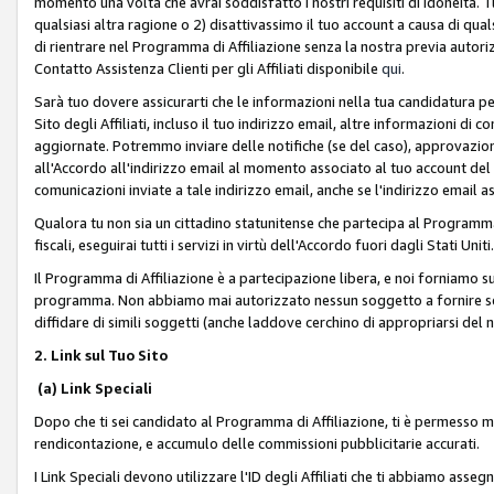
momento una volta che avrai soddisfatto i nostri requisiti di idoneità. 
qualsiasi altra ragione o 2) disattivassimo il tuo account a causa di qua
di rientrare nel Programma di Affiliazione senza la nostra previa autor
Contatto Assistenza Clienti per gli Affiliati disponibile
qui
.
Sarà tuo dovere assicurarti che le informazioni nella tua candidatura pe
Sito degli Affiliati, incluso il tuo indirizzo email, altre informazioni di
aggiornate. Potremmo inviare delle notifiche (se del caso), approvazioni
all'Accordo all'indirizzo email al momento associato al tuo account del
comunicazioni inviate a tale indirizzo email, anche se l'indirizzo email 
Qualora tu non sia un cittadino statunitense che partecipa al Programma
fiscali, eseguirai tutti i servizi in virtù dell'Accordo fuori dagli Stati Uniti
Il Programma di Affiliazione è a partecipazione libera, e noi forniamo sul S
programma. Non abbiamo mai autorizzato nessun soggetto a fornire servi
diffidare di simili soggetti (anche laddove cerchino di appropriarsi del
2. Link sul Tuo Sito
(a) Link Speciali
Dopo che ti sei candidato al Programma di Affiliazione, ti è permesso mos
rendicontazione, e accumulo delle commissioni pubblicitarie accurati.
I Link Speciali devono utilizzare l'ID degli Affiliati che ti abbiamo asseg