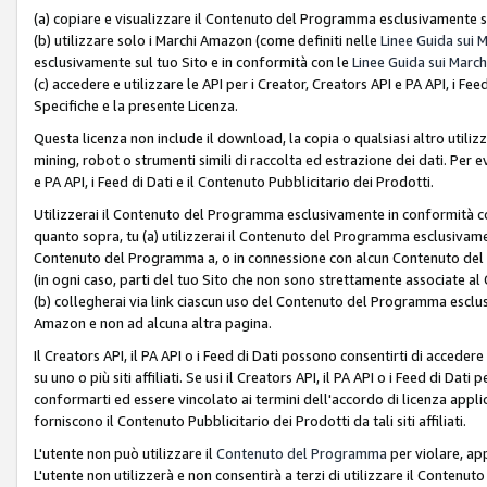
(a) copiare e visualizzare il Contenuto del Programma esclusivamente su
(b) utilizzare solo i Marchi Amazon (come definiti nelle
Linee Guida sui 
esclusivamente sul tuo Sito e in conformità con le
Linee Guida sui March
(c) accedere e utilizzare le API per i Creator, Creators API e PA API, i F
Specifiche e la presente Licenza.
Questa licenza non include il download, la copia o qualsiasi altro utiliz
mining, robot o strumenti simili di raccolta ed estrazione dei dati. Per 
e PA API, i Feed di Dati e il Contenuto Pubblicitario dei Prodotti.
Utilizzerai il Contenuto del Programma esclusivamente in conformità con
quanto sopra, tu (a) utilizzerai il Contenuto del Programma esclusivamen
Contenuto del Programma a, o in connessione con alcun Contenuto del P
(in ogni caso, parti del tuo Sito che non sono strettamente associate a
(b) collegherai via link ciascun uso del Contenuto del Programma esclus
Amazon e non ad alcuna altra pagina.
Il Creators API, il PA API o i Feed di Dati possono consentirti di accedere 
su uno o più siti affiliati. Se usi il Creators API, il PA API o i Feed di Dati
conformarti ed essere vincolato ai termini dell'accordo di licenza applicab
forniscono il Contenuto Pubblicitario dei Prodotti da tali siti affiliati.
L'utente non può utilizzare il
Contenuto del Programma
per violare, app
L'utente non utilizzerà e non consentirà a terzi di utilizzare il Conten