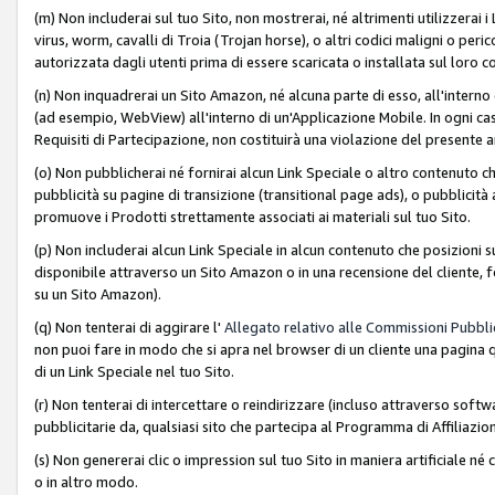
(m) Non includerai sul tuo Sito, non mostrerai, né altrimenti utilizzera
virus, worm, cavalli di Troia (Trojan horse), o altri codici maligni o p
autorizzata dagli utenti prima di essere scaricata o installata sul loro co
(n) Non inquadrerai un Sito Amazon, né alcuna parte di esso, all'interno
(ad esempio, WebView) all'interno di un'Applicazione Mobile. In ogni cas
Requisiti di Partecipazione, non costituirà una violazione del presente a
(o) Non pubblicherai né fornirai alcun Link Speciale o altro contenuto
pubblicità su pagine di transizione (transitional page ads), o pubblicità 
promuove i Prodotti strettamente associati ai materiali sul tuo Sito.
(p) Non includerai alcun Link Speciale in alcun contenuto che posizioni 
disponibile attraverso un Sito Amazon o in una recensione del cliente, fo
su un Sito Amazon).
(q) Non tenterai di aggirare l'
Allegato relativo alle Commissioni Pubblic
non puoi fare in modo che si apra nel browser di un cliente una pagina qu
di un Link Speciale nel tuo Sito.
(r) Non tenterai di intercettare o reindirizzare (incluso attraverso softwa
pubblicitarie da, qualsiasi sito che partecipa al Programma di Affiliazio
(s) Non genererai clic o impression sul tuo Sito in maniera artificiale 
o in altro modo.