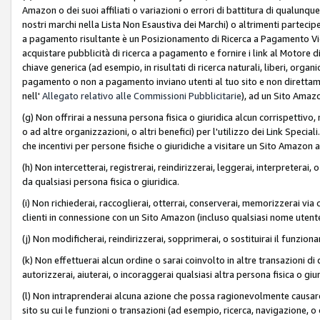
Amazon o dei suoi affiliati o variazioni o errori di battitura di qualunqu
nostri marchi nella Lista Non Esaustiva dei Marchi) o altrimenti partecipe
a pagamento risultante è un Posizionamento di Ricerca a Pagamento Vie
acquistare pubblicità di ricerca a pagamento e fornire i link al Motore di 
chiave generica (ad esempio, in risultati di ricerca naturali, liberi, organ
pagamento o non a pagamento inviano utenti al tuo sito e non direttam
nell'
Allegato relativo alle Commissioni Pubblicitarie
), ad un Sito Amaz
(g) Non offrirai a nessuna persona fisica o giuridica alcun corrispettivo, 
o ad altre organizzazioni, o altri benefici) per l'utilizzo dei Link Spe
che incentivi per persone fisiche o giuridiche a visitare un Sito Amazon a
(h) Non intercetterai, registrerai, reindirizzerai, leggerai, interpreterai
da qualsiasi persona fisica o giuridica.
(i) Non richiederai, raccoglierai, otterrai, conserverai, memorizzerai via 
clienti in connessione con un Sito Amazon (incluso qualsiasi nome utent
(j) Non modificherai, reindirizzerai, sopprimerai, o sostituirai il funzio
(k) Non effettuerai alcun ordine o sarai coinvolto in altre transazioni di
autorizzerai, aiuterai, o incoraggerai qualsiasi altra persona fisica o giu
(l) Non intraprenderai alcuna azione che possa ragionevolmente causare 
sito su cui le funzioni o transazioni (ad esempio, ricerca, navigazione, 