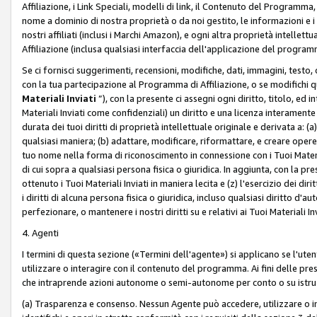
Affiliazione, i Link Speciali, modelli di link, il Contenuto del Programma,
nome a dominio di nostra proprietà o da noi gestito, le informazioni e i ma
nostri affiliati (inclusi i Marchi Amazon), e ogni altra proprietà intell
Affiliazione (inclusa qualsiasi interfaccia dell'applicazione del programm
Se ci fornisci suggerimenti, recensioni, modifiche, dati, immagini, test
con la tua partecipazione al Programma di Affiliazione, o se modifichi 
Materiali Inviati
”), con la presente ci assegni ogni diritto, titolo, ed i
Materiali Inviati come confidenziali) un diritto e una licenza interament
durata dei tuoi diritti di proprietà intellettuale originale e derivata a: (a)
qualsiasi maniera; (b) adattare, modificare, riformattare, e creare opere de
tuo nome nella forma di riconoscimento in connessione con i Tuoi Materiali
di cui sopra a qualsiasi persona fisica o giuridica. In aggiunta, con la pre
ottenuto i Tuoi Materiali Inviati in maniera lecita e (z) l'esercizio dei diri
i diritti di alcuna persona fisica o giuridica, incluso qualsiasi diritto d
perfezionare, o mantenere i nostri diritti su e relativi ai Tuoi Materiali In
4. Agenti
I termini di questa sezione («Termini dell'agente») si applicano se l'uten
utilizzare o interagire con il contenuto del programma. Ai fini delle pre
che intraprende azioni autonome o semi-autonome per conto o su istruzi
(a) Trasparenza e consenso. Nessun Agente può accedere, utilizzare o 