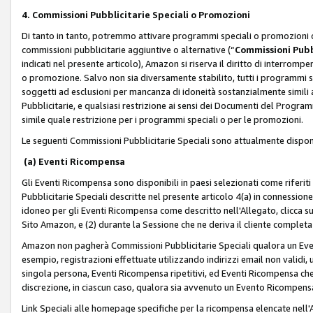
4. Commissioni Pubblicitarie Speciali o Promozioni
Di tanto in tanto, potremmo attivare programmi speciali o promozioni ch
commissioni pubblicitarie aggiuntive o alternative (“
Commissioni Pubbl
indicati nel presente articolo), Amazon si riserva il diritto di interrom
o promozione. Salvo non sia diversamente stabilito, tutti i programmi s
soggetti ad esclusioni per mancanza di idoneità sostanzialmente simili a
Pubblicitarie, e qualsiasi restrizione ai sensi dei Documenti del Progr
simile quale restrizione per i programmi speciali o per le promozioni.
Le seguenti Commissioni Pubblicitarie Speciali sono attualmente disponi
(a) Eventi Ricompensa
Gli Eventi Ricompensa sono disponibili in paesi selezionati come riferiti 
Pubblicitarie Speciali descritte nel presente articolo 4(a) in connessione 
idoneo per gli Eventi Ricompensa come descritto nell'Allegato, clicca 
Sito Amazon, e (2) durante la Sessione che ne deriva il cliente completa
Amazon non pagherà Commissioni Pubblicitarie Speciali qualora un Event
esempio, registrazioni effettuate utilizzando indirizzi email non validi
singola persona, Eventi Ricompensa ripetitivi, ed Eventi Ricompensa che
discrezione, in ciascun caso, qualora sia avvenuto un Evento Ricompensa
Link Speciali alle homepage specifiche per la ricompensa elencate nel