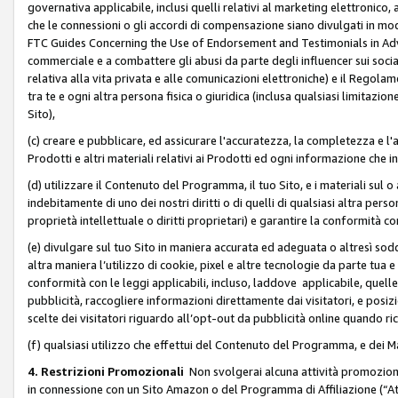
governativa applicabile, inclusi quelli relativi al marketing elettronico, 
che le connessioni o gli accordi di compensazione siano divulgati in mo
FTC Guides Concerning the Use of Endorsement and Testimonials in Adve
commerciale e a combattere gli abusi da parte degli influencer sui soci
relativa alla vita privata e alle comunicazioni elettroniche) e il Rego
tra te e ogni altra persona fisica o giuridica (inclusa qualsiasi limitazion
Sito),
(c) creare e pubblicare, ed assicurare l'accuratezza, la completezza e l'a
Prodotti e altri materiali relativi ai Prodotti ed ogni informazione che in
(d) utilizzare il Contenuto del Programma, il tuo Sito, e i materiali sul 
indebitamente di uno dei nostri diritti o di quelli di qualsiasi altra persona 
proprietà intellettuale o diritti proprietari) e garantire la conformità co
(e) divulgare sul tuo Sito in maniera accurata ed adeguata o altresì soddi
altra maniera l’utilizzo di cookie, pixel e altre tecnologie da parte tua e di
conformità con le leggi applicabili, incluso, laddove applicabile, quelle t
pubblicità, raccogliere informazioni direttamente dai visitatori, e posiz
scelte dei visitatori riguardo all’opt-out da pubblicità online quando ri
(f) qualsiasi utilizzo che effettui del Contenuto del Programma, e dei 
4. Restrizioni Promozionali
Non svolgerai alcuna attività promozionale
in connessione con un Sito Amazon o del Programma di Affiliazione (“At