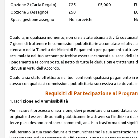
Opzione 2 (Carta Regalo)
£25
£5,000
EU
Opzione 3 (Assegno)
£50
EU
Spese gestione assegno
Non previste
No
Qualora, in qualsiasi momento, non ci sia stata alcuna attività sostanzial
7 giorni di trattenere le commissioni pubblicitarie accumulate relative
elencato nella Tabella dei Minimi di Pagamento per pagamento attrave
accumulata nel tuo account potrebbe essere incamerata ai sensi della leg
I pagamenti a te corrisposti, al netto di tutte le deduzioni e trattenut
dovuti in virtù dell'Accordo.
Qualora sia stato effettuato nei tuoi confronti qualsiasi pagamento in e
stesso con qualsiasi commissione pubblicitaria successiva a te dovuta in
Requisiti di Partecipazione al Program
1. Iscrizione ed Ammissibilità
Per iniziare il processo di iscrizione, devi presentare una candidatura 
originali ed essere disponibili pubblicamente attraverso l'indirizzo del s
terze parti devono contenere commenti, analisi o trasformazioni significat
Valuteremo la tua candidatura e ti comunicheremo la sua accettazione o r
l'inserimento nel Programma di Affiliazione, e tu non potrai aggiungere 