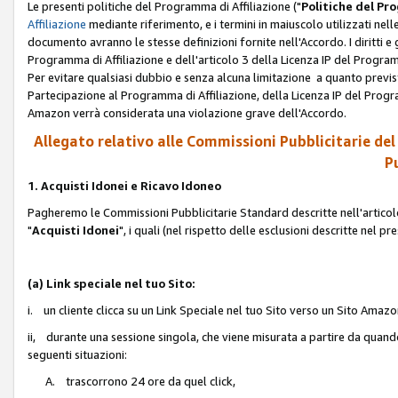
Le presenti politiche del Programma di Affiliazione ("
Politiche del P
Affiliazione
mediante riferimento, e i termini in maiuscolo utilizzati ne
documento avranno le stesse definizioni fornite nell'Accordo. I diritti e gl
Programma di Affiliazione e dell'articolo 3 della Licenza IP del Progra
Per evitare qualsiasi dubbio e senza alcuna limitazione a quanto previsto 
Partecipazione al Programma di Affiliazione, della Licenza IP del Progra
Amazon verrà considerata una violazione grave dell'Accordo.
Allegato relativo alle Commissioni Pubblicitarie del
Pu
1. Acquisti Idonei e Ricavo Idoneo
Pagheremo le Commissioni Pubblicitarie Standard descritte nell'articolo
"
Acquisti Idonei
", i quali (nel rispetto delle esclusioni descritte nel 
(a) Link speciale nel tuo Sito:
i. un cliente clicca su un Link Speciale nel tuo Sito verso un Sito Amazo
ii, durante una sessione singola, che viene misurata a partire da quando u
seguenti situazioni:
A. trascorrono 24 ore da quel click,