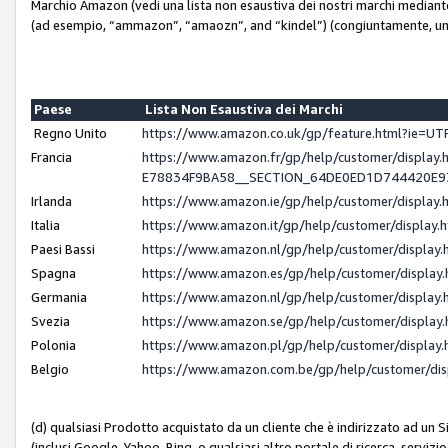
Marchio Amazon (vedi una lista non esaustiva dei nostri marchi mediante i 
(ad esempio, “ammazon”, “amaozn”, and “kindel”) (congiuntamente, un
Paese
Lista Non Esaustiva dei Marchi
Regno Unito
https://www.amazon.co.uk/gp/feature.html?ie=
Francia
https://www.amazon.fr/gp/help/customer/displ
E78834F9BA58__SECTION_64DE0ED1D744420E
Irlanda
https://www.amazon.ie/gp/help/customer/displ
Italia
https://www.amazon.it/gp/help/customer/displa
Paesi Bassi
https://www.amazon.nl/gp/help/customer/displa
Spagna
https://www.amazon.es/gp/help/customer/displa
Germania
https://www.amazon.nl/gp/help/customer/displa
Svezia
https://www.amazon.se/gp/help/customer/displa
Polonia
https://www.amazon.pl/gp/help/customer/displa
Belgio
https://www.amazon.com.be/gp/help/customer/d
(d) qualsiasi Prodotto acquistato da un cliente che è indirizzato ad un 
(inclusi Google, Yahoo, Bing, o qualsiasi altro portale di ricerca, servizio