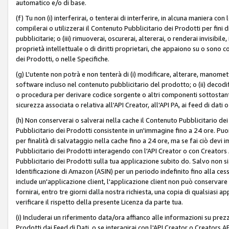
automatico e/o di base.
(f) Tu non (i) interferirai, o tenterai di interferire, in alcuna maniera co
compilerai o utilizzerai il Contenuto Pubblicitario dei Prodotti per fini di
pubblicitarie; o (iii) rimuoverai, oscurerai, altererai, o renderai invisibile, 
proprietà intellettuale o di diritti proprietari, che appaiono su o sono c
dei Prodotti, o nelle Specifiche.
(g) L'utente non potrà e non tenterà di (i) modificare, alterare, manomet
software incluso nel contenuto pubblicitario del prodotto; o (ii) decod
o procedura per derivare codice sorgente o altri componenti sottostan
sicurezza associata o relativa all'API Creator, all'API PA, ai feed di dati 
(h) Non conserverai o salverai nella cache il Contenuto Pubblicitario de
Pubblicitario dei Prodotti consistente in un'immagine fino a 24 ore. Puo
per finalità di salvataggio nella cache fino a 24 ore, ma se fai ciò d
Pubblicitario dei Prodotti interagendo con l'API Creator o con Creator
Pubblicitario dei Prodotti sulla tua applicazione subito do. Salvo non
Identificazione di Amazon (ASIN) per un periodo indefinito fino alla ce
include un'applicazione client, l'applicazione client non può conservare 
fornirai, entro tre giorni dalla nostra richiesta, una copia di qualsiasi ap
verificare il rispetto della presente Licenza da parte tua.
(i) Includerai un riferimento data/ora affianco alle informazioni su prezz
Prodotti dai Feed di Dati, o se interagirai con l'API Creator o Creators 