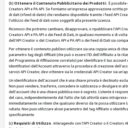
(b)
Ottenere il Contenuto Pubblicitario dei Prodotti:
È possibile 
Creators API e PA API. Se forniamo un'espressa approvazione scritta pre
di dati («feed di dati») che rendiamo disponibile tramite i feed API Creat
l'utilizzo dei feed di dati sono soggetti alla presente Licenza.
Riconosci che potremo cambiare, disapprovare, o ripubblicare l'API Creato
Creators API e PA API o dei Feed di Dati, in qualsiasi momento e di volta i
dell'API Creator o del Creators API e PA API o dei Feed di Dati sia compati
Per ottenere il contenuto pubDevi utilizzare sia una coppia unica di chiav
parametro tag degli Affiliati (che può o essere l'ID dell'Affiliato a te r
del Programma di Affiliazione correlato) per identificare il tuo account e
Identificatori dell'Account attraverso la procedura di creazione dell'acc
servizi API Creator, devi ottenere sia le credenziali API Creator sia un'a
Un identificatore dell'account che è una chiave privata è destinato esc
Non puoi vendere, trasferire, concedere in sublicenza o divulgare in alt
dell'account che è una chiave pubblica non è segreto. L'utente è responsabi
del caso, indipendentemente dal fatto che tali attività siano intraprese 
immediatamente se ritieni che qualcuno diverso da te possa utilizzare la 
rubata. Non puoi utilizzare alcun parametro del tag Affiliato o identif
specificamente.
(c)
Requisiti di Utilizzo
. Interagendo con l'API Creator o il Creators A