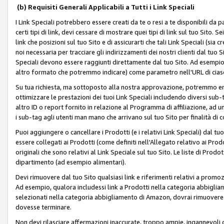
(b) Requisiti Generali Applicabili a Tutti i Link Speciali
I Link Speciali potrebbero essere creati da te o resi a te disponibili da 
certi tipi di link, devi cessare di mostrare quei tipi di link sul tuo Sito. 
link che posizioni sul tuo Sito e di assicurarti che tali Link Speciali (sia
noi necessaria per tracciare gli indirizzamenti dei nostri clienti dal tuo Sit
Speciali devono essere raggiunti direttamente dal tuo Sito. Ad esempio,
altro formato che potremmo indicare) come parametro nell'URL di ciasc
Su tua richiesta, ma sottoposto alla nostra approvazione, potremmo emet
ottimizzare le prestazioni dei tuoi Link Speciali includendo diversi sub-t
altro ID o report fornito in relazione al Programma di affiliazione, ad
i sub-tag agli utenti man mano che arrivano sul tuo Sito per finalità di 
Puoi aggiungere o cancellare i Prodotti (e i relativi Link Speciali) dal 
essere collegati ai Prodotti (come definiti nell'Allegato relativo ai Prodo
originali che sono relativi al Link Speciale sul tuo Sito. Le liste di Prod
dipartimento (ad esempio alimentari).
Devi rimuovere dal tuo Sito qualsiasi link e riferimenti relativi a prom
Ad esempio, qualora includessi link a Prodotti nella categoria abbigli
selezionati nella categoria abbigliamento di Amazon, dovrai rimuover
dovesse terminare.
Non devi rilasciare affermazioni inaccurate, troppo ampie, ingannevoli 