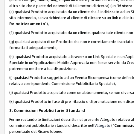
altro sito che è parte del network di tali motori di ricerca) (un "
Motore 
(e) qualsiasi Prodotto acquistato da un cliente che è indirizzato ad un 
sito intermedio, senza richiedere al cliente di cliccare su un link o di in
Reindirizzamento
”),
(f) qualsiasi Prodotto acquistato da un cliente, qualora tale cliente non
(g) qualsiasi acquisto di un Prodotto che non è correttamente tracciat
formattati adeguatamente,
(h) qualsiasi Prodotto acquistato attraverso un Link Speciale in un'App
Speciale in un'Applicazione Mobile Approvata non fosse servito da Creator
potremmo mettere a tua disposizione,
(i) qualsiasi Prodotto soggetto ad un Evento Ricompensa (come definito a
relativa corrispondente Commissione Pubblicitaria Speciale),
(j) qualsiasi Prodotto acquistato come un abbonamento, se non divers
(k) qualsiasi Prodotto in fase di pre-rilascio o di prenotazione non disp
3. Commissioni Pubblicitarie Standard
Ferme restando le limitazioni descritte nel presente Allegato relativo a
commissioni pubblicitarie standard descritte nell'
Allegato
(“
Commissio
percentuale del Ricavo Idoneo.