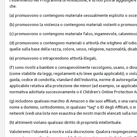
che:
(a) promuovono o contengono materiale sessualmente esplicito o osc
(b) promuovono la violenza o contengono materiali violenti o promuov
(c) promuovono o contengono materiale falso, ingannevole, calunnioso
(d) promuovono o contengono materiali o attività che istighino all'odio, m
quelle sulla base della razza, colore, sesso, religione, nazionalità, disa
(e) promuovono o intraprendono attività illegali,
(f) sono rivolti a bambini o consapevolmente raccolgono, usano, o divulg
(come stabilite da leggi, regolamenti e/o linee guida applicabili); o vi
guida, codice di condotta, standard dell'industria, norme di autoregolame
applicabile relativa alla protezione dei minori (ad esempio, se applicabi
normativa adottata successivamente o il Children’s Online Protection Ac
(g) includono qualsiasi marchio di Amazon o dei suoi affiliati, o una varia
nome a dominio, sottodominio, in qualsiasi "tag" o ID degli Affiliati, o in
network (vedi una lista non esaustiva dei nostri marchi elencati sulla no
(h) altrimenti violano qualsiasi diritto di proprietà intellettuale.
Valuteremo l'idoneità a nostra sola discrezione. Qualora respingessimo l