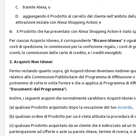
C. tramite Alexa, o
D. aggiungendo il Prodotto al carrello del cliente nell'ambito dell
attivazione iniziale con Alexa Shopping Action; e
iii. il Prodotto che hai presentato con Alexa Shopping Action è stato spe
Per ciascun Acquisto Idoneo, il corrispondente "
Ricavo Idoneo
" è ugua
costi di spedizione, le commissioni per la confezione regalo, i costi di gest
sconti, le commissioni delle carte di credito, e i crediti inesigibili.
2. Acquisti Non Idonei
Fermo restando quanto sopra, gli Acquisti Idonei diventano inidonei qu
relativo alle Commissioni Pubblicitarie del Programma di Affiliazione o di
potremmo di volta in volta fornire e che si applica al Programma di Affil
"
Documenti del Programma
").
Inoltre, i seguenti acquisti che normalmente sarebbero Acquisti Idonei 
(a) qualsiasi Prodotto acquistato dopo la cessazione del tuo
Accordo
,
(b) qualsiasi ordine di Prodotto per cui è stata attivata la procedura di
(c) qualsiasi Prodotto acquistato da un cliente che è indirizzato ad un 
partecipazione ad offerte o aste su parole chiave, termini di ricerca, o a