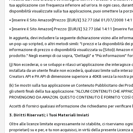
tua applicazione con frequenza inferiore ad un'ora. In ogni caso, durante
disponibilità visualizzate sulla tua applicazione, puoi omettere la porz
• [inserire il Sito Amazon]Prezzo: [EUR/£] 32.77 (dal 01/07/2008 14:11 
• [inserire il Sito Amazon] Prezzo: [EUR/£] 32.77 (dal 14:11 [inserire fu
In aggiunta, devi includere la seguente dichiarazione vicino alle informa
un pop-up scripted, o altri metodi simili: "I prezzi e la disponibilità de
informazione di prezzo o disponibilità visualizzata su [Sito(i) Amazon ri
prodotto." Negli esempi di cui sopra, "Dettagli" e "Più informazioni" fo
(j) Non eccederai, o se sviluppi e rilasci un'applicazione che interagisce
installata da un utente finale non eccederà, qualsiasi limite sulle interazi
Creators API e PA API di dimensione superiore a 40KB senza la nostra p
(k) Se mostri sulla tua applicazione un Contenuto Pubblicitario dei Prodo
gli utenti finali della tua applicazione: "ALCUNI CONTENUTI CHE AP
PROVENGONO DA AMAZON. QUESTO CONTENUTO È FORNITO 'COSÌ CO
Accetti di fornirci qualsiasi informazione che richiediamo per verificare
3. Diritti Riservati; i Tuoi Materiali Inviati
Oltre alle licenze limitate espressamente ivi stabilite, ci riserviamo ogni dir
proprietari) su e per, e tu non acquisisci, in virtù della presente Licenza