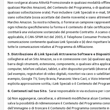
Non svolgerai alcuna Attività Promozionale in qualsiasi modalità offline, a
qualsiasi Marchio Amazon), del Contenuto del Programma, o di qualsiasi
qualsiasi sollecitazione orale). Puoi includere i Link Speciali in e-mail, 
siano sollecitate (ossia accettate dal cliente ricevente) e siano altriment
Marchio Amazon. Su nostra richiesta, ci fornirai un campione rappresentati
ogni richiesta specificheremo la forma e il contenuto di tale certificazi
costituirà una violazione sostanziale del presente Contratto. A scanso di 
applicabile, il CAN-SPAM Act del 2003, il Telephone Consumer Protection 
comunicazione contenente qualsiasi Link Speciale e (ii) devi rispettare l
tutte le comunicazioni relative al Programma di Affiliazione.
5. Distribuzione di Link Speciali Attraverso Software e Disposit
collegherai ad un Sito Amazon, su o in connessione con: (a) qualsiasi a
barra degli strumenti, estensione, componente, o qualsiasi altra applicazi
computer, telefoni cellulari, tablet, o altri dispositivi portatili (divers
(ad esempio, registratori di video digitali, ricevitori via cavo o satellitar
esempio, Google TV, Sony Bravia, Panasonic Viera Cast, o Vizio Internet 
esplicita approvazione scritta, i Link Speciali o il Contenuto del Pro
6. Contenuti sul tuo Sito.
Sarai responsabile in via esclusiva per i con
(a) Non aggiungerai, cancellerai, o altrimenti modificherai alcun Conte
salva la possibilità di ridimensionare il Contenuto del Programma consi
dell'immagine o di troncare il Contenuto del Programma consistente in un