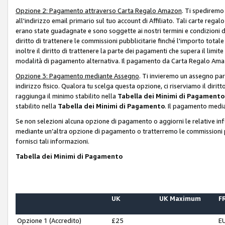
Opzione 2: Pagamento attraverso Carta Regalo Amazon
. Ti spediremo
all'indirizzo email primario sul tuo account di Affiliato. Tali carte rega
erano state guadagnate e sono soggette ai nostri termini e condizioni de
diritto di trattenere le commissioni pubblicitarie finché l'importo tota
inoltre il diritto di trattenere la parte dei pagamenti che supera il lim
modalità di pagamento alternativa. Il pagamento da Carta Regalo Amazo
Opzione 3: Pagamento mediante Assegno
. Ti invieremo un assegno par
indirizzo fisico. Qualora tu scelga questa opzione, ci riserviamo il diri
raggiunga il minimo stabilito nella
Tabella dei Minimi di Pagamento
stabilito nella
Tabella dei Minimi di Pagamento
. Il pagamento media
Se non selezioni alcuna opzione di pagamento o aggiorni le relative in
mediante un’altra opzione di pagamento o tratterremo le commissioni p
fornisci tali informazioni.
Tabella dei Minimi di Pagamento
UK
UK Maximum
FR
Opzione 1 (Accredito)
£25
E