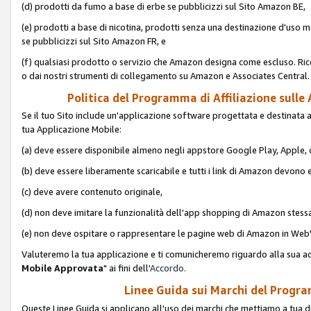
(d) prodotti da fumo a base di erbe se pubblicizzi sul Sito Amazon BE,
(e) prodotti a base di nicotina, prodotti senza una destinazione d'uso m
se pubblicizzi sul Sito Amazon FR, e
(f) qualsiasi prodotto o servizio che Amazon designa come escluso. Rice
o dai nostri strumenti di collegamento su Amazon e Associates Central.
Politica del Programma di Affiliazione sulle A
Se il tuo Sito include un'applicazione software progettata e destinata all'u
tua Applicazione Mobile:
(a) deve essere disponibile almeno negli appstore Google Play, Apple
(b) deve essere liberamente scaricabile e tutti i link di Amazon devono 
(c) deve avere contenuto originale,
(d) non deve imitare la funzionalità dell'app shopping di Amazon stess
(e) non deve ospitare o rappresentare le pagine web di Amazon in We
Valuteremo la tua applicazione e ti comunicheremo riguardo alla sua acc
Mobile Approvata
" ai fini dell'
Accordo
.
Linee Guida sui Marchi del Program
Queste Linee Guida si applicano all'uso dei marchi che mettiamo a tua