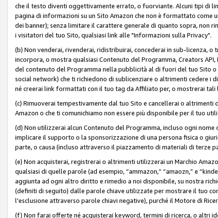
che il testo diventi oggettivamente errato, o fuorviante. Alcuni tipi d
pagina di informazioni su un Sito Amazon che non è formattato come un L
dei banner); senza limitare il carattere generale di quanto sopra, non rimu
i visitatori del tuo Sito, qualsiasi link alle "Informazioni sulla Privacy".
(b) Non venderai, rivenderai, ridistribuirai, concederai in sub-licenza, 
incorpora, o mostra qualsiasi Contenuto del Programma, Creators API, PA A
del contenuto del Programma nella pubblicità al di fuori del tuo Sito o su 
social network) che ti richiedono di sublicenziare o altrimenti cedere i 
né creerai link formattati con il tuo tag da Affiliato per, o mostrerai tali 
(c) Rimuoverai tempestivamente dal tuo Sito e cancellerai o altrimenti
Amazon o che ti comunichiamo non essere più disponibile per il tuo util
(d) Non utilizzerai alcun Contenuto del Programma, incluso ogni nome 
implicare il supporto o la sponsorizzazione di una persona fisica o giur
parte, o causa (incluso attraverso il piazzamento di materiali di terze
(e) Non acquisterai, registrerai o altrimenti utilizzerai un Marchio Amaz
qualsiasi di quelle parole (ad esempio, “ammazon,” “amaozn,” e “kindel,”)
aggiunta ad ogni altro diritto e rimedio a noi disponibile, su nostra rich
(definiti di seguito) dalle parole chiave utilizzate per mostrare il tuo co
l'esclusione attraverso parole chiavi negative), purché il Motore di Ricer
(f) Non farai offerte né acquisterai keyword, termini di ricerca, o altri 