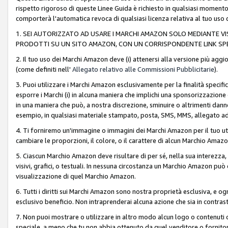
rispetto rigoroso di queste Linee Guida è richiesto in qualsiasi momento
comporterà l'automatica revoca di qualsiasi licenza relativa al tuo us
1. SEI AUTORIZZATO AD USARE I MARCHI AMAZON SOLO MEDIANTE VISU
PRODOTTI SU UN SITO AMAZON, CON UN CORRISPONDENTE LINK SPE
2. Il tuo uso dei Marchi Amazon deve (i) attenersi alla versione più agg
(come definiti nell'
Allegato relativo alle Commissioni Pubblicitarie
).
3. Puoi utilizzare i Marchi Amazon esclusivamente per la finalità speci
esporre i Marchi (i) in alcuna maniera che implichi una sponsorizzazione o 
in una maniera che può, a nostra discrezione, sminuire o altrimenti dann
esempio, in qualsiasi materiale stampato, posta, SMS, MMS, allegato ad 
4. Ti forniremo un'immagine o immagini dei Marchi Amazon per il tuo ut
cambiare le proporzioni, il colore, o il carattere di alcun Marchio Am
5. Ciascun Marchio Amazon deve risultare di per sé, nella sua interezza
visivi, grafici, o testuali. In nessuna circostanza un Marchio Amazon può
visualizzazione di quel Marchio Amazon.
6. Tutti i diritti sui Marchi Amazon sono nostra proprietà esclusiva, e
esclusivo beneficio. Non intraprenderai alcuna azione che sia in contrasto 
7. Non puoi mostrare o utilizzare in altro modo alcun logo o contenuti cr
speciale, a meno che tu non abbia ottenuto da quel venditore o fornitore