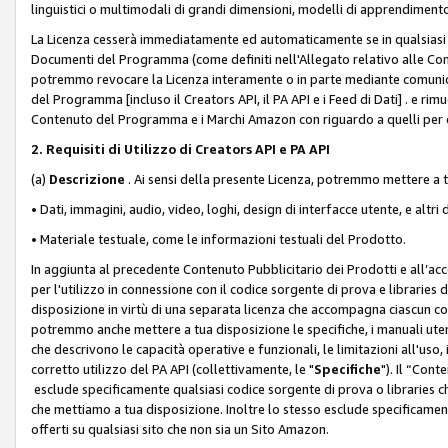
linguistici o multimodali di grandi dimensioni, modelli di apprendiment
La Licenza cesserà immediatamente ed automaticamente se in qualsiasi
Documenti del Programma (come definiti nell'Allegato relativo alle Comm
potremmo revocare la Licenza interamente o in parte mediante comunicaz
del Programma [incluso il Creators API, il PA API e i Feed di Dati] . e r
Contenuto del Programma e i Marchi Amazon con riguardo a quelli per cu
2. Requisiti di Utilizzo di Creators API e PA API
(a)
Descrizione
. Ai sensi della presente Licenza, potremmo mettere a
• Dati, immagini, audio, video, loghi, design di interfacce utente, e altri 
• Materiale testuale, come le informazioni testuali del Prodotto.
In aggiunta al precedente Contenuto Pubblicitario dei Prodotti e all’ac
per l'utilizzo in connessione con il codice sorgente di prova e libraries 
disposizione in virtù di una separata licenza che accompagna ciascun cod
potremmo anche mettere a tua disposizione le specifiche, i manuali utent
che descrivono le capacità operative e funzionali, le limitazioni all'uso, i 
corretto utilizzo del PA API (collettivamente, le "
Specifiche
"). Il “Con
esclude specificamente qualsiasi codice sorgente di prova o libraries ch
che mettiamo a tua disposizione. Inoltre lo stesso esclude specificament
offerti su qualsiasi sito che non sia un Sito Amazon.