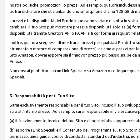
nostre politiche, promozioni, o prezzi. Ad esempio, qualora includessi
potrai dichiarare che stia linkando uno smartphone che ha 128 GB di m
I prezzi e la disponibilità dei Prodotti possono variare di volta in volta
cambiare, il tuo Sito può mostrare prezzi e disponibilità solo se:(a) fornia
disponibilità tramite Creators API o PA API e ti conformi ai requisiti rela
Inoltre, qualora scegliessi di mostrare i prezzi per qualsiasi Prodotto su
strumento o motore di comparazione di prezzi) insieme ai prezzi per lo s
Sito Amazon, dovrai esporre sia il "nuovo" prezzo più basso sia, se da noi
Amazon.
Non dovrai pubblicare alcun Link Speciale su Amazon o collegare qualsia
Speciali.
3. Responsabilità per il Tuo Sito
Sarai esclusivamente responsabile per il tuo Sito, incluso il suo svilu
su o all'interno di esso. Ad esempio, sarai responsabile in via esclusiva 
(a) il funzionamento tecnico del tuo Sito e di ogni relativa apparecchia
(b) esporre i Link Speciali e il Contenuto del Programma sul tuo Sito in 
permesso, linea guida, codice di condotta, standard dell'industria, norme