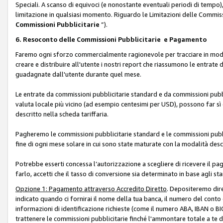
Speciali. A scanso di equivoci (e nonostante eventuali periodi di tempo), 
limitazione in qualsiasi momento. Riguardo le Limitazioni delle Commissi
Commissioni Pubblicitarie
”).
6. Resoconto delle Commissioni Pubblicitarie e Pagamento
Faremo ogni sforzo commercialmente ragionevole per tracciare in modo a
creare e distribuire all'utente i nostri report che riassumono le entrate
guadagnate dall'utente durante quel mese.
Le entrate da commissioni pubblicitarie standard e da commissioni pubbl
valuta locale più vicino (ad esempio centesimi per USD), possono far sì 
descritto nella scheda tariffaria.
Pagheremo le commissioni pubblicitarie standard e le commissioni pubbli
fine di ogni mese solare in cui sono state maturate con la modalità descr
Potrebbe esserti concessa l’autorizzazione a scegliere di ricevere il pa
farlo, accetti che il tasso di conversione sia determinato in base agli s
Opzione 1: Pagamento attraverso Accredito Diretto
. Depositeremo dir
indicato quando ci fornirai il nome della tua banca, il numero del conto
informazioni di identificazione richieste (come il numero ABA, IBAN o BIC,
trattenere le commissioni pubblicitarie finché l'ammontare totale a te 