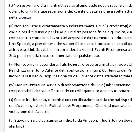
(t) Non esporrai o altrimenti utilizzerai alcuno delle nostre recensioni de
ottenuto un link a tale recensione del cliente o valutazione a stelle attra
nella
Licenza
.
(u) Non acquisterai direttamente o indirettamente alcun(i) Prodotto(i) o
che sia per il tuo uso o per l'uso di un'altra persona fisica o giuridica, e
contraenti, o contatti di lavoro ad acquistare direttamente o indirett
Link Speciali, a prescindere che sia per il loro uso, il tuo uso o l'uso di 
attraverso Link Speciali o intraprenderai azioni di Eventi Ricompensa per
Sito per rivendita o uso commerciale di qualsiasi tipo.
(v) Non coprirai, nasconderai, falsificherai, o oscurerai in altro modo l'U
Reindirizzamento) o l'utente dell'applicazione in cui il Contenuto del
individuare il sito o l'applicazione da cui il cliente clicca attraverso ta
(w) Non utilizzerai un servizio di abbreviazione dei link (link shortening
comprensibile che stai effettuando un collegamento ad un Sito Amazo
(x) Su nostra richiesta, ci fornirai una certificazione scritta che hai r
dell'Accordo, incluse le Politiche del Programma). Qualsiasi mancata co
violazione dell'
Accordo
.
(y) Salvo non sia diversamente indicato da Amazon, il tuo Sito non deve 
alerting).