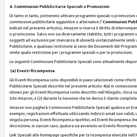
4. Commissioni Pubblicitarie Speciali o Promozioni
Di tanto in tanto, potremmo attivare programmi speciali o promozioni ch
commissioni pubblicitarie aggiuntive o alternative (“
Commissioni Pubbl
indicati nel presente articolo), Amazon si riserva il diritto di interrom
o promozione. Salvo non sia diversamente stabilito, tutti i programmi s
soggetti ad esclusioni per mancanza di idoneità sostanzialmente simili a
Pubblicitarie, e qualsiasi restrizione ai sensi dei Documenti del Progr
simile quale restrizione per i programmi speciali o per le promozioni.
Le seguenti Commissioni Pubblicitarie Speciali sono attualmente disponi
(a) Eventi Ricompensa
Gli Eventi Ricompensa sono disponibili in paesi selezionati come riferiti 
Pubblicitarie Speciali descritte nel presente articolo 4(a) in connessione 
idoneo per gli Eventi Ricompensa come descritto nell'Allegato, clicca 
Sito Amazon, e (2) durante la Sessione che ne deriva il cliente completa
Amazon non pagherà Commissioni Pubblicitarie Speciali qualora un Event
esempio, registrazioni effettuate utilizzando indirizzi email non validi
singola persona, Eventi Ricompensa ripetitivi, ed Eventi Ricompensa che
discrezione, in ciascun caso, qualora sia avvenuto un Evento Ricompensa
Link Speciali alle homepage specifiche per la ricompensa elencate nel