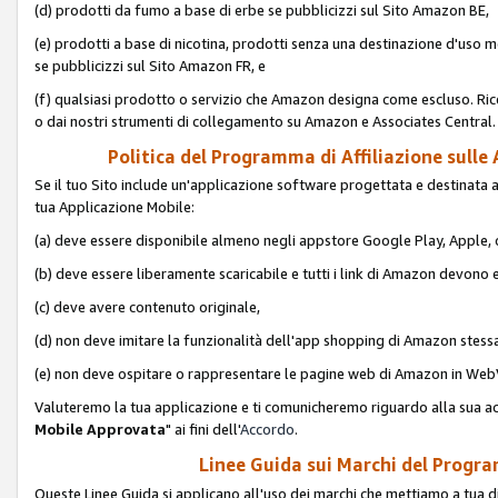
(d) prodotti da fumo a base di erbe se pubblicizzi sul Sito Amazon BE,
(e) prodotti a base di nicotina, prodotti senza una destinazione d'uso m
se pubblicizzi sul Sito Amazon FR, e
(f) qualsiasi prodotto o servizio che Amazon designa come escluso. Rice
o dai nostri strumenti di collegamento su Amazon e Associates Central.
Politica del Programma di Affiliazione sulle A
Se il tuo Sito include un'applicazione software progettata e destinata all'u
tua Applicazione Mobile:
(a) deve essere disponibile almeno negli appstore Google Play, Apple
(b) deve essere liberamente scaricabile e tutti i link di Amazon devono 
(c) deve avere contenuto originale,
(d) non deve imitare la funzionalità dell'app shopping di Amazon stess
(e) non deve ospitare o rappresentare le pagine web di Amazon in We
Valuteremo la tua applicazione e ti comunicheremo riguardo alla sua acc
Mobile Approvata
" ai fini dell'
Accordo
.
Linee Guida sui Marchi del Program
Queste Linee Guida si applicano all'uso dei marchi che mettiamo a tua