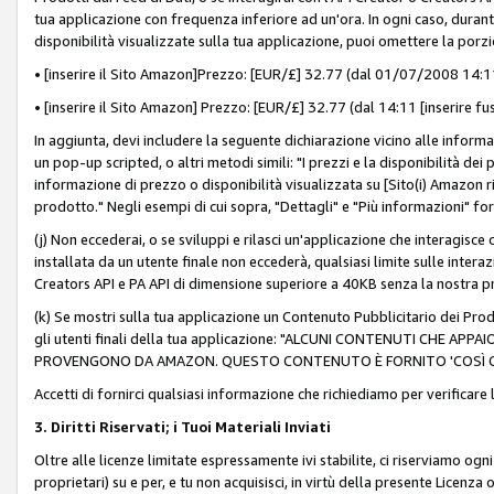
tua applicazione con frequenza inferiore ad un'ora. In ogni caso, durante
disponibilità visualizzate sulla tua applicazione, puoi omettere la porz
• [inserire il Sito Amazon]Prezzo: [EUR/£] 32.77 (dal 01/07/2008 14:11 
• [inserire il Sito Amazon] Prezzo: [EUR/£] 32.77 (dal 14:11 [inserire fu
In aggiunta, devi includere la seguente dichiarazione vicino alle informa
un pop-up scripted, o altri metodi simili: "I prezzi e la disponibilità de
informazione di prezzo o disponibilità visualizzata su [Sito(i) Amazon ri
prodotto." Negli esempi di cui sopra, "Dettagli" e "Più informazioni" fo
(j) Non eccederai, o se sviluppi e rilasci un'applicazione che interagisce
installata da un utente finale non eccederà, qualsiasi limite sulle interazi
Creators API e PA API di dimensione superiore a 40KB senza la nostra p
(k) Se mostri sulla tua applicazione un Contenuto Pubblicitario dei Prodo
gli utenti finali della tua applicazione: "ALCUNI CONTENUTI CHE AP
PROVENGONO DA AMAZON. QUESTO CONTENUTO È FORNITO 'COSÌ CO
Accetti di fornirci qualsiasi informazione che richiediamo per verificare
3. Diritti Riservati; i Tuoi Materiali Inviati
Oltre alle licenze limitate espressamente ivi stabilite, ci riserviamo ogni dir
proprietari) su e per, e tu non acquisisci, in virtù della presente Licenza