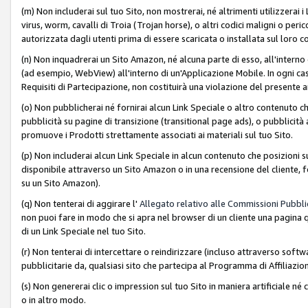
(m) Non includerai sul tuo Sito, non mostrerai, né altrimenti utilizzera
virus, worm, cavalli di Troia (Trojan horse), o altri codici maligni o p
autorizzata dagli utenti prima di essere scaricata o installata sul loro co
(n) Non inquadrerai un Sito Amazon, né alcuna parte di esso, all'interno
(ad esempio, WebView) all'interno di un'Applicazione Mobile. In ogni cas
Requisiti di Partecipazione, non costituirà una violazione del presente a
(o) Non pubblicherai né fornirai alcun Link Speciale o altro contenuto
pubblicità su pagine di transizione (transitional page ads), o pubblicità 
promuove i Prodotti strettamente associati ai materiali sul tuo Sito.
(p) Non includerai alcun Link Speciale in alcun contenuto che posizioni 
disponibile attraverso un Sito Amazon o in una recensione del cliente, fo
su un Sito Amazon).
(q) Non tenterai di aggirare l'
Allegato relativo alle Commissioni Pubblic
non puoi fare in modo che si apra nel browser di un cliente una pagina qu
di un Link Speciale nel tuo Sito.
(r) Non tenterai di intercettare o reindirizzare (incluso attraverso softwa
pubblicitarie da, qualsiasi sito che partecipa al Programma di Affiliazio
(s) Non genererai clic o impression sul tuo Sito in maniera artificiale 
o in altro modo.