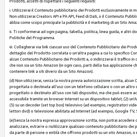
Prodotti, accetti di rispettare i seguenti requisiti:
i. Utilizzerai il Contenuto pubblicitario dei Prodotti esclusivamente in m
Non utilizzerai Creators API e PA API, Feed di Dati, o il Contenuto Pubbli
abbia come scopo principale la pubblicità e il marketing di un Sito Amaz
ii. Ti conformerai ad ogni pagina, tabella, politica, linea guida, e altri d
Politiche del Programma.
iii. Collegherai via link ciascun uso del Contenuto Pubblicitario dei Pr
dettaglio del Prodotto correlata o un'altra pagina a cui lo specifico Con
alcun Contenuto Pubblicitario dei Prodotti a, o indirizzerai il traffico i
che non sia un Sito Amazon (in ogni caso, parti della tua applicazione
contenere link a siti diversi da un Sito Amazon).
(d) Non utilizzerai, senza la nostra previa autorizzazione scritta, alcun
progettata o destinata all'uso con un telefono cellulare o con un altro d
progettato o destinato all'uso con tali dispositivi, ma che può essere acc
accessibile tramite un browser Internet su un dispositivo tablet; (2) u
(3) su un decoder (set top box) televisivo (ad esempio, registratori video d
lettori dvd) o televisione abilitata ad Internet (ad esempio, Google TV,
(e)Senza la nostra espressa approvazione scritta, non potrai accedere o u
analizzare, estrarre o riutilizzare qualsiasi contenuto pubblicitario dei
da parte di persone o entità che offrono prodotti su un sito Amazon, o