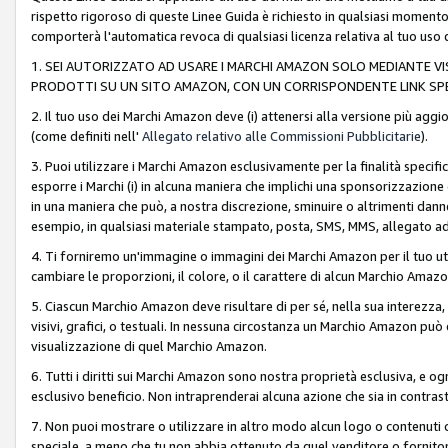
rispetto rigoroso di queste Linee Guida è richiesto in qualsiasi momento
comporterà l'automatica revoca di qualsiasi licenza relativa al tuo us
1. SEI AUTORIZZATO AD USARE I MARCHI AMAZON SOLO MEDIANTE VISU
PRODOTTI SU UN SITO AMAZON, CON UN CORRISPONDENTE LINK SPE
2. Il tuo uso dei Marchi Amazon deve (i) attenersi alla versione più agg
(come definiti nell'
Allegato relativo alle Commissioni Pubblicitarie
).
3. Puoi utilizzare i Marchi Amazon esclusivamente per la finalità speci
esporre i Marchi (i) in alcuna maniera che implichi una sponsorizzazione o 
in una maniera che può, a nostra discrezione, sminuire o altrimenti dann
esempio, in qualsiasi materiale stampato, posta, SMS, MMS, allegato ad 
4. Ti forniremo un'immagine o immagini dei Marchi Amazon per il tuo ut
cambiare le proporzioni, il colore, o il carattere di alcun Marchio Am
5. Ciascun Marchio Amazon deve risultare di per sé, nella sua interezza
visivi, grafici, o testuali. In nessuna circostanza un Marchio Amazon può
visualizzazione di quel Marchio Amazon.
6. Tutti i diritti sui Marchi Amazon sono nostra proprietà esclusiva, e
esclusivo beneficio. Non intraprenderai alcuna azione che sia in contrasto 
7. Non puoi mostrare o utilizzare in altro modo alcun logo o contenuti cr
speciale, a meno che tu non abbia ottenuto da quel venditore o fornitore