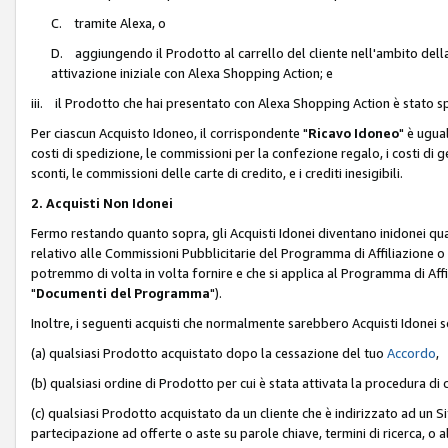
C. tramite Alexa, o
D. aggiungendo il Prodotto al carrello del cliente nell'ambito dell
attivazione iniziale con Alexa Shopping Action; e
iii. il Prodotto che hai presentato con Alexa Shopping Action è stato spe
Per ciascun Acquisto Idoneo, il corrispondente "
Ricavo Idoneo
" è ugua
costi di spedizione, le commissioni per la confezione regalo, i costi di gest
sconti, le commissioni delle carte di credito, e i crediti inesigibili.
2. Acquisti Non Idonei
Fermo restando quanto sopra, gli Acquisti Idonei diventano inidonei qu
relativo alle Commissioni Pubblicitarie del Programma di Affiliazione o di
potremmo di volta in volta fornire e che si applica al Programma di Affil
"
Documenti del Programma
").
Inoltre, i seguenti acquisti che normalmente sarebbero Acquisti Idonei 
(a) qualsiasi Prodotto acquistato dopo la cessazione del tuo
Accordo
,
(b) qualsiasi ordine di Prodotto per cui è stata attivata la procedura di
(c) qualsiasi Prodotto acquistato da un cliente che è indirizzato ad un 
partecipazione ad offerte o aste su parole chiave, termini di ricerca, o a