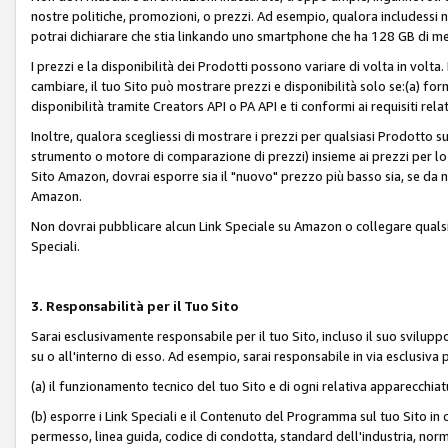
nostre politiche, promozioni, o prezzi. Ad esempio, qualora includessi
potrai dichiarare che stia linkando uno smartphone che ha 128 GB di m
I prezzi e la disponibilità dei Prodotti possono variare di volta in volta
cambiare, il tuo Sito può mostrare prezzi e disponibilità solo se:(a) fornia
disponibilità tramite Creators API o PA API e ti conformi ai requisiti rela
Inoltre, qualora scegliessi di mostrare i prezzi per qualsiasi Prodotto su
strumento o motore di comparazione di prezzi) insieme ai prezzi per lo s
Sito Amazon, dovrai esporre sia il "nuovo" prezzo più basso sia, se da noi
Amazon.
Non dovrai pubblicare alcun Link Speciale su Amazon o collegare qualsia
Speciali.
3. Responsabilità per il Tuo Sito
Sarai esclusivamente responsabile per il tuo Sito, incluso il suo svilu
su o all'interno di esso. Ad esempio, sarai responsabile in via esclusiva 
(a) il funzionamento tecnico del tuo Sito e di ogni relativa apparecchia
(b) esporre i Link Speciali e il Contenuto del Programma sul tuo Sito in 
permesso, linea guida, codice di condotta, standard dell'industria, norme