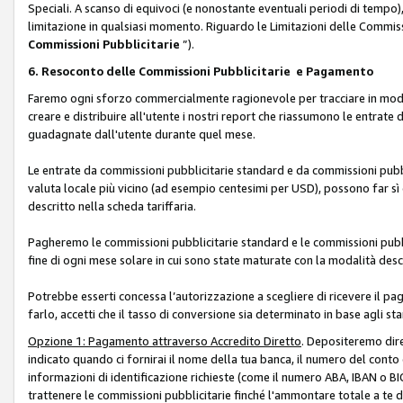
Speciali. A scanso di equivoci (e nonostante eventuali periodi di tempo), 
limitazione in qualsiasi momento. Riguardo le Limitazioni delle Commissi
Commissioni Pubblicitarie
”).
6. Resoconto delle Commissioni Pubblicitarie e Pagamento
Faremo ogni sforzo commercialmente ragionevole per tracciare in modo a
creare e distribuire all'utente i nostri report che riassumono le entrate
guadagnate dall'utente durante quel mese.
Le entrate da commissioni pubblicitarie standard e da commissioni pubbl
valuta locale più vicino (ad esempio centesimi per USD), possono far sì 
descritto nella scheda tariffaria.
Pagheremo le commissioni pubblicitarie standard e le commissioni pubbli
fine di ogni mese solare in cui sono state maturate con la modalità descr
Potrebbe esserti concessa l’autorizzazione a scegliere di ricevere il pa
farlo, accetti che il tasso di conversione sia determinato in base agli s
Opzione 1: Pagamento attraverso Accredito Diretto
. Depositeremo dir
indicato quando ci fornirai il nome della tua banca, il numero del conto
informazioni di identificazione richieste (come il numero ABA, IBAN o BIC,
trattenere le commissioni pubblicitarie finché l'ammontare totale a te 