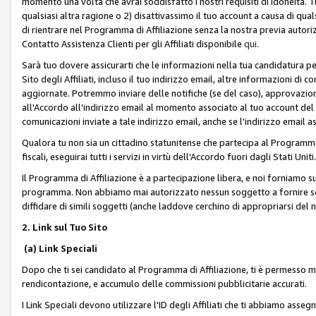
momento una volta che avrai soddisfatto i nostri requisiti di idoneità. 
qualsiasi altra ragione o 2) disattivassimo il tuo account a causa di qua
di rientrare nel Programma di Affiliazione senza la nostra previa autor
Contatto Assistenza Clienti per gli Affiliati disponibile
qui
.
Sarà tuo dovere assicurarti che le informazioni nella tua candidatura pe
Sito degli Affiliati, incluso il tuo indirizzo email, altre informazioni di
aggiornate. Potremmo inviare delle notifiche (se del caso), approvazioni
all'Accordo all'indirizzo email al momento associato al tuo account del
comunicazioni inviate a tale indirizzo email, anche se l'indirizzo email 
Qualora tu non sia un cittadino statunitense che partecipa al Programma
fiscali, eseguirai tutti i servizi in virtù dell'Accordo fuori dagli Stati Uniti
Il Programma di Affiliazione è a partecipazione libera, e noi forniamo sul S
programma. Non abbiamo mai autorizzato nessun soggetto a fornire servi
diffidare di simili soggetti (anche laddove cerchino di appropriarsi del
2. Link sul Tuo Sito
(a) Link Speciali
Dopo che ti sei candidato al Programma di Affiliazione, ti è permesso mos
rendicontazione, e accumulo delle commissioni pubblicitarie accurati.
I Link Speciali devono utilizzare l'ID degli Affiliati che ti abbiamo asseg