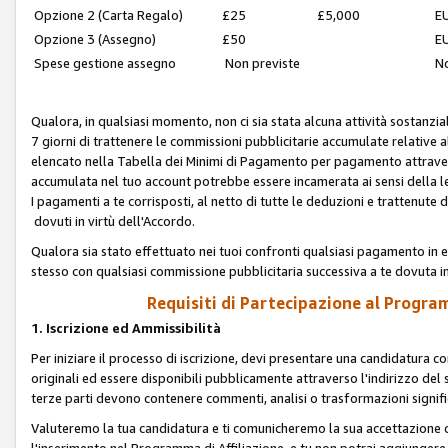
Opzione 2 (Carta Regalo)
£25
£5,000
EU
Opzione 3 (Assegno)
£50
EU
Spese gestione assegno
Non previste
No
Qualora, in qualsiasi momento, non ci sia stata alcuna attività sostanzial
7 giorni di trattenere le commissioni pubblicitarie accumulate relative
elencato nella Tabella dei Minimi di Pagamento per pagamento attrave
accumulata nel tuo account potrebbe essere incamerata ai sensi della leg
I pagamenti a te corrisposti, al netto di tutte le deduzioni e trattenut
dovuti in virtù dell'Accordo.
Qualora sia stato effettuato nei tuoi confronti qualsiasi pagamento in e
stesso con qualsiasi commissione pubblicitaria successiva a te dovuta in
Requisiti di Partecipazione al Program
1. Iscrizione ed Ammissibilità
Per iniziare il processo di iscrizione, devi presentare una candidatura 
originali ed essere disponibili pubblicamente attraverso l'indirizzo del s
terze parti devono contenere commenti, analisi o trasformazioni significat
Valuteremo la tua candidatura e ti comunicheremo la sua accettazione o r
l'inserimento nel Programma di Affiliazione, e tu non potrai aggiungere 