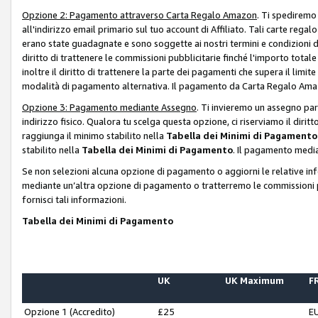
Opzione 2: Pagamento attraverso Carta Regalo Amazon
. Ti spediremo
all'indirizzo email primario sul tuo account di Affiliato. Tali carte rega
erano state guadagnate e sono soggette ai nostri termini e condizioni de
diritto di trattenere le commissioni pubblicitarie finché l'importo tota
inoltre il diritto di trattenere la parte dei pagamenti che supera il lim
modalità di pagamento alternativa. Il pagamento da Carta Regalo Amazo
Opzione 3: Pagamento mediante Assegno
. Ti invieremo un assegno par
indirizzo fisico. Qualora tu scelga questa opzione, ci riserviamo il diri
raggiunga il minimo stabilito nella
Tabella dei Minimi di Pagamento
stabilito nella
Tabella dei Minimi di Pagamento
. Il pagamento media
Se non selezioni alcuna opzione di pagamento o aggiorni le relative in
mediante un’altra opzione di pagamento o tratterremo le commissioni p
fornisci tali informazioni.
Tabella dei Minimi di Pagamento
UK
UK Maximum
FR
Opzione 1 (Accredito)
£25
E