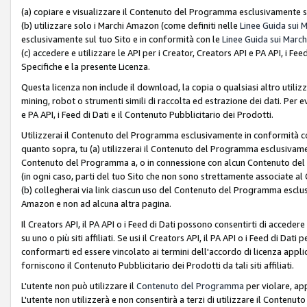
(a) copiare e visualizzare il Contenuto del Programma esclusivamente su
(b) utilizzare solo i Marchi Amazon (come definiti nelle
Linee Guida sui 
esclusivamente sul tuo Sito e in conformità con le
Linee Guida sui March
(c) accedere e utilizzare le API per i Creator, Creators API e PA API, i F
Specifiche e la presente Licenza.
Questa licenza non include il download, la copia o qualsiasi altro utiliz
mining, robot o strumenti simili di raccolta ed estrazione dei dati. Per 
e PA API, i Feed di Dati e il Contenuto Pubblicitario dei Prodotti.
Utilizzerai il Contenuto del Programma esclusivamente in conformità con
quanto sopra, tu (a) utilizzerai il Contenuto del Programma esclusivamen
Contenuto del Programma a, o in connessione con alcun Contenuto del P
(in ogni caso, parti del tuo Sito che non sono strettamente associate a
(b) collegherai via link ciascun uso del Contenuto del Programma esclus
Amazon e non ad alcuna altra pagina.
Il Creators API, il PA API o i Feed di Dati possono consentirti di accedere 
su uno o più siti affiliati. Se usi il Creators API, il PA API o i Feed di Dati
conformarti ed essere vincolato ai termini dell'accordo di licenza applicab
forniscono il Contenuto Pubblicitario dei Prodotti da tali siti affiliati.
L'utente non può utilizzare il
Contenuto del Programma
per violare, app
L'utente non utilizzerà e non consentirà a terzi di utilizzare il Conten