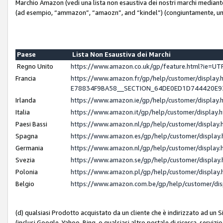
Marchio Amazon (vedi una lista non esaustiva dei nostri marchi mediante i 
(ad esempio, “ammazon”, “amaozn”, and “kindel”) (congiuntamente, un
Paese
Lista Non Esaustiva dei Marchi
Regno Unito
https://www.amazon.co.uk/gp/feature.html?ie=
Francia
https://www.amazon.fr/gp/help/customer/displ
E78834F9BA58__SECTION_64DE0ED1D744420E
Irlanda
https://www.amazon.ie/gp/help/customer/displ
Italia
https://www.amazon.it/gp/help/customer/displa
Paesi Bassi
https://www.amazon.nl/gp/help/customer/displa
Spagna
https://www.amazon.es/gp/help/customer/displa
Germania
https://www.amazon.nl/gp/help/customer/displa
Svezia
https://www.amazon.se/gp/help/customer/displa
Polonia
https://www.amazon.pl/gp/help/customer/displa
Belgio
https://www.amazon.com.be/gp/help/customer/d
(d) qualsiasi Prodotto acquistato da un cliente che è indirizzato ad un 
(inclusi Google, Yahoo, Bing, o qualsiasi altro portale di ricerca, servizio