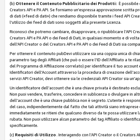
(b)
Ottenere il Contenuto Pubblicitario dei Prodotti:
È possibile 
Creators API e PA API. Se forniamo un'espressa approvazione scritta pre
di dati («feed di dati») che rendiamo disponibile tramite i feed API Creat
l'utilizzo dei feed di dati sono soggetti alla presente Licenza.
Riconosci che potremo cambiare, disapprovare, o ripubblicare l'API Creato
Creators API e PA API o dei Feed di Dati, in qualsiasi momento e di volta i
dell'API Creator o del Creators API e PA API o dei Feed di Dati sia compati
Per ottenere il contenuto pubDevi utilizzare sia una coppia unica di chiav
parametro tag degli Affiliati (che può o essere l'ID dell'Affiliato a te r
del Programma di Affiliazione correlato) per identificare il tuo account e
Identificatori dell'Account attraverso la procedura di creazione dell'acc
servizi API Creator, devi ottenere sia le credenziali API Creator sia un'a
Un identificatore dell'account che è una chiave privata è destinato esc
Non puoi vendere, trasferire, concedere in sublicenza o divulgare in alt
dell'account che è una chiave pubblica non è segreto. L'utente è responsabi
del caso, indipendentemente dal fatto che tali attività siano intraprese 
immediatamente se ritieni che qualcuno diverso da te possa utilizzare la 
rubata. Non puoi utilizzare alcun parametro del tag Affiliato o identif
specificamente.
(c)
Requisiti di Utilizzo
. Interagendo con l'API Creator o il Creators A