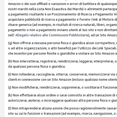
Amazon o dei suoi affiliati o variazioni o errori di battitura di qualunqu
nostri marchi nella Lista Non Esaustiva dei Marchi) o altrimenti partecipe
a pagamento risultante è un Posizionamento di Ricerca a Pagamento Vie
acquistare pubblicità di ricerca a pagamento e fornire i link al Motore di 
chiave generica (ad esempio, in risultati di ricerca naturali, liberi, organ
pagamento o non a pagamento inviano utenti al tuo sito e non direttam
nell'
Allegato relativo alle Commissioni Pubblicitarie
), ad un Sito Amaz
(g) Non offrirai a nessuna persona fisica o giuridica alcun corrispettivo, 
o ad altre organizzazioni, o altri benefici) per l'utilizzo dei Link Spe
che incentivi per persone fisiche o giuridiche a visitare un Sito Amazon a
(h) Non intercetterai, registrerai, reindirizzerai, leggerai, interpreterai
da qualsiasi persona fisica o giuridica.
(i) Non richiederai, raccoglierai, otterrai, conserverai, memorizzerai via 
clienti in connessione con un Sito Amazon (incluso qualsiasi nome utent
(j) Non modificherai, reindirizzerai, sopprimerai, o sostituirai il funzio
(k) Non effettuerai alcun ordine o sarai coinvolto in altre transazioni di
autorizzerai, aiuterai, o incoraggerai qualsiasi altra persona fisica o giu
(l) Non intraprenderai alcuna azione che possa ragionevolmente causare 
sito su cui le funzioni o transazioni (ad esempio, ricerca, navigazione, 