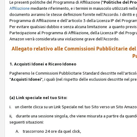
Le presenti politiche del Programma di Affiliazione ("
Politiche del P
Affiliazione
mediante riferimento, e i termini in maiuscolo utilizzati ne
documento avranno le stesse definizioni fornite nell'Accordo. I diritti e gl
Programma di Affiliazione e dell'articolo 3 della Licenza IP del Progra
Per evitare qualsiasi dubbio e senza alcuna limitazione a quanto previsto 
Partecipazione al Programma di Affiliazione, della Licenza IP del Progra
Amazon verrà considerata una violazione grave dell'Accordo.
Allegato relativo alle Commissioni Pubblicitarie del
Pu
1. Acquisti Idonei e Ricavo Idoneo
Pagheremo le Commissioni Pubblicitarie Standard descritte nell'articolo
"
Acquisti Idonei
", i quali (nel rispetto delle esclusioni descritte nel 
(a) Link speciale nel tuo Sito:
i. un cliente clicca su un Link Speciale nel tuo Sito verso un Sito Amazo
ii, durante una sessione singola, che viene misurata a partire da quando u
seguenti situazioni:
A. trascorrono 24 ore da quel click,