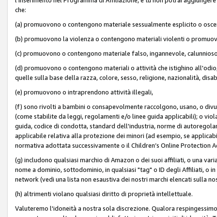
che:
(a) promuovono o contengono materiale sessualmente esplicito o osc
(b) promuovono la violenza o contengono materiali violenti o promuov
(c) promuovono o contengono materiale falso, ingannevole, calunnioso
(d) promuovono o contengono materiali o attività che istighino all'odio, m
quelle sulla base della razza, colore, sesso, religione, nazionalità, disa
(e) promuovono o intraprendono attività illegali,
(f) sono rivolti a bambini o consapevolmente raccolgono, usano, o divulg
(come stabilite da leggi, regolamenti e/o linee guida applicabili); o vi
guida, codice di condotta, standard dell'industria, norme di autoregolame
applicabile relativa alla protezione dei minori (ad esempio, se applicabi
normativa adottata successivamente o il Children’s Online Protection Ac
(g) includono qualsiasi marchio di Amazon o dei suoi affiliati, o una varia
nome a dominio, sottodominio, in qualsiasi "tag" o ID degli Affiliati, o in
network (vedi una lista non esaustiva dei nostri marchi elencati sulla no
(h) altrimenti violano qualsiasi diritto di proprietà intellettuale.
Valuteremo l'idoneità a nostra sola discrezione. Qualora respingessimo l