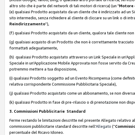
altro sito che è parte del network di tali motori di ricerca) (un "
Motore 
(e) qualsiasi Prodotto acquistato da un cliente che è indirizzato ad un 
sito intermedio, senza richiedere al cliente di cliccare su un link o di in
Reindirizzamento
”),
(f) qualsiasi Prodotto acquistato da un cliente, qualora tale cliente non
(g) qualsiasi acquisto di un Prodotto che non è correttamente tracciat
formattati adeguatamente,
(h) qualsiasi Prodotto acquistato attraverso un Link Speciale in un'App
Speciale in un'Applicazione Mobile Approvata non fosse servito da Creator
potremmo mettere a tua disposizione,
(i) qualsiasi Prodotto soggetto ad un Evento Ricompensa (come definito a
relativa corrispondente Commissione Pubblicitaria Speciale),
(j) qualsiasi Prodotto acquistato come un abbonamento, se non divers
(k) qualsiasi Prodotto in fase di pre-rilascio o di prenotazione non disp
3. Commissioni Pubblicitarie Standard
Ferme restando le limitazioni descritte nel presente Allegato relativo a
commissioni pubblicitarie standard descritte nell'
Allegato
(“
Commissio
percentuale del Ricavo Idoneo.