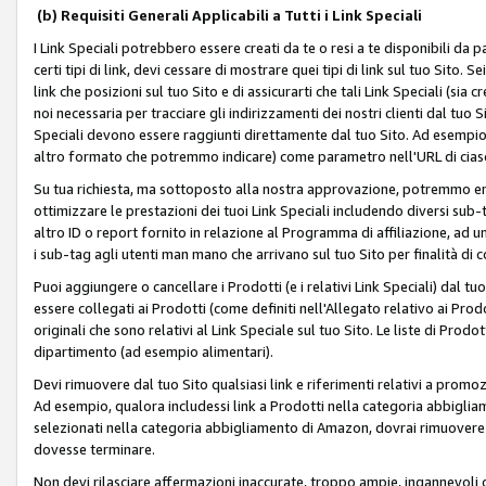
(b) Requisiti Generali Applicabili a Tutti i Link Speciali
I Link Speciali potrebbero essere creati da te o resi a te disponibili da 
certi tipi di link, devi cessare di mostrare quei tipi di link sul tuo Sito. 
link che posizioni sul tuo Sito e di assicurarti che tali Link Speciali (sia
noi necessaria per tracciare gli indirizzamenti dei nostri clienti dal tuo Sit
Speciali devono essere raggiunti direttamente dal tuo Sito. Ad esempio,
altro formato che potremmo indicare) come parametro nell'URL di ciasc
Su tua richiesta, ma sottoposto alla nostra approvazione, potremmo emet
ottimizzare le prestazioni dei tuoi Link Speciali includendo diversi sub-t
altro ID o report fornito in relazione al Programma di affiliazione, ad
i sub-tag agli utenti man mano che arrivano sul tuo Sito per finalità di 
Puoi aggiungere o cancellare i Prodotti (e i relativi Link Speciali) dal 
essere collegati ai Prodotti (come definiti nell'Allegato relativo ai Prodo
originali che sono relativi al Link Speciale sul tuo Sito. Le liste di Prod
dipartimento (ad esempio alimentari).
Devi rimuovere dal tuo Sito qualsiasi link e riferimenti relativi a prom
Ad esempio, qualora includessi link a Prodotti nella categoria abbigli
selezionati nella categoria abbigliamento di Amazon, dovrai rimuover
dovesse terminare.
Non devi rilasciare affermazioni inaccurate, troppo ampie, ingannevoli 