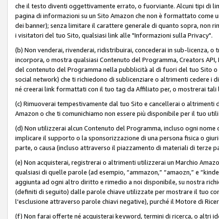
che il testo diventi oggettivamente errato, o fuorviante. Alcuni tipi d
pagina di informazioni su un Sito Amazon che non è formattato come un L
dei banner); senza limitare il carattere generale di quanto sopra, non rimu
i visitatori del tuo Sito, qualsiasi link alle "Informazioni sulla Privacy".
(b) Non venderai, rivenderai, ridistribuirai, concederai in sub-licenza, 
incorpora, o mostra qualsiasi Contenuto del Programma, Creators API, PA A
del contenuto del Programma nella pubblicità al di fuori del tuo Sito o su 
social network) che ti richiedono di sublicenziare o altrimenti cedere i 
né creerai link formattati con il tuo tag da Affiliato per, o mostrerai tali 
(c) Rimuoverai tempestivamente dal tuo Sito e cancellerai o altrimenti
Amazon o che ti comunichiamo non essere più disponibile per il tuo util
(d) Non utilizzerai alcun Contenuto del Programma, incluso ogni nome 
implicare il supporto o la sponsorizzazione di una persona fisica o giur
parte, o causa (incluso attraverso il piazzamento di materiali di terze
(e) Non acquisterai, registrerai o altrimenti utilizzerai un Marchio Amaz
qualsiasi di quelle parole (ad esempio, “ammazon,” “amaozn,” e “kindel,”)
aggiunta ad ogni altro diritto e rimedio a noi disponibile, su nostra rich
(definiti di seguito) dalle parole chiave utilizzate per mostrare il tuo co
l'esclusione attraverso parole chiavi negative), purché il Motore di Ricer
(f) Non farai offerte né acquisterai keyword, termini di ricerca, o altri 