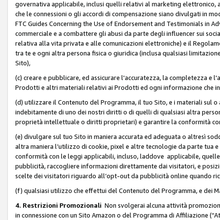
governativa applicabile, inclusi quelli relativi al marketing elettronico, 
che le connessioni o gli accordi di compensazione siano divulgati in mo
FTC Guides Concerning the Use of Endorsement and Testimonials in Adve
commerciale e a combattere gli abusi da parte degli influencer sui soci
relativa alla vita privata e alle comunicazioni elettroniche) e il Rego
tra te e ogni altra persona fisica o giuridica (inclusa qualsiasi limitazion
Sito),
(c) creare e pubblicare, ed assicurare l'accuratezza, la completezza e l'a
Prodotti e altri materiali relativi ai Prodotti ed ogni informazione che in
(d) utilizzare il Contenuto del Programma, il tuo Sito, e i materiali sul 
indebitamente di uno dei nostri diritti o di quelli di qualsiasi altra persona 
proprietà intellettuale o diritti proprietari) e garantire la conformità co
(e) divulgare sul tuo Sito in maniera accurata ed adeguata o altresì soddi
altra maniera l’utilizzo di cookie, pixel e altre tecnologie da parte tua e di
conformità con le leggi applicabili, incluso, laddove applicabile, quelle t
pubblicità, raccogliere informazioni direttamente dai visitatori, e posiz
scelte dei visitatori riguardo all’opt-out da pubblicità online quando ri
(f) qualsiasi utilizzo che effettui del Contenuto del Programma, e dei 
4. Restrizioni Promozionali
Non svolgerai alcuna attività promozionale
in connessione con un Sito Amazon o del Programma di Affiliazione (“At