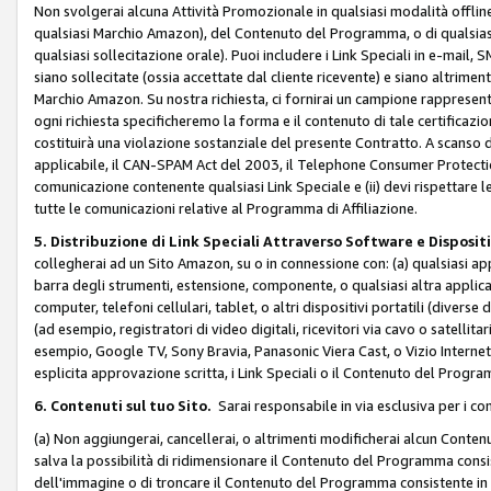
Non svolgerai alcuna Attività Promozionale in qualsiasi modalità offline, a
qualsiasi Marchio Amazon), del Contenuto del Programma, o di qualsiasi
qualsiasi sollecitazione orale). Puoi includere i Link Speciali in e-mail, 
siano sollecitate (ossia accettate dal cliente ricevente) e siano altriment
Marchio Amazon. Su nostra richiesta, ci fornirai un campione rappresentati
ogni richiesta specificheremo la forma e il contenuto di tale certificazi
costituirà una violazione sostanziale del presente Contratto. A scanso di 
applicabile, il CAN-SPAM Act del 2003, il Telephone Consumer Protection 
comunicazione contenente qualsiasi Link Speciale e (ii) devi rispettare l
tutte le comunicazioni relative al Programma di Affiliazione.
5. Distribuzione di Link Speciali Attraverso Software e Disposit
collegherai ad un Sito Amazon, su o in connessione con: (a) qualsiasi a
barra degli strumenti, estensione, componente, o qualsiasi altra applicazi
computer, telefoni cellulari, tablet, o altri dispositivi portatili (divers
(ad esempio, registratori di video digitali, ricevitori via cavo o satellitar
esempio, Google TV, Sony Bravia, Panasonic Viera Cast, o Vizio Internet 
esplicita approvazione scritta, i Link Speciali o il Contenuto del Pro
6. Contenuti sul tuo Sito.
Sarai responsabile in via esclusiva per i con
(a) Non aggiungerai, cancellerai, o altrimenti modificherai alcun Conte
salva la possibilità di ridimensionare il Contenuto del Programma consi
dell'immagine o di troncare il Contenuto del Programma consistente in un