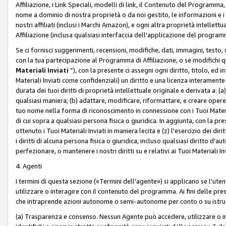
Affiliazione, i Link Speciali, modelli di link, il Contenuto del Programma,
nome a dominio di nostra proprietà o da noi gestito, le informazioni e i ma
nostri affiliati (inclusi i Marchi Amazon), e ogni altra proprietà intell
Affiliazione (inclusa qualsiasi interfaccia dell'applicazione del programm
Se ci fornisci suggerimenti, recensioni, modifiche, dati, immagini, test
con la tua partecipazione al Programma di Affiliazione, o se modifichi 
Materiali Inviati
”), con la presente ci assegni ogni diritto, titolo, ed i
Materiali Inviati come confidenziali) un diritto e una licenza interament
durata dei tuoi diritti di proprietà intellettuale originale e derivata a: (a)
qualsiasi maniera; (b) adattare, modificare, riformattare, e creare opere de
tuo nome nella forma di riconoscimento in connessione con i Tuoi Materiali
di cui sopra a qualsiasi persona fisica o giuridica. In aggiunta, con la pre
ottenuto i Tuoi Materiali Inviati in maniera lecita e (z) l'esercizio dei diri
i diritti di alcuna persona fisica o giuridica, incluso qualsiasi diritto d
perfezionare, o mantenere i nostri diritti su e relativi ai Tuoi Materiali In
4. Agenti
I termini di questa sezione («Termini dell'agente») si applicano se l'uten
utilizzare o interagire con il contenuto del programma. Ai fini delle pre
che intraprende azioni autonome o semi-autonome per conto o su istruzi
(a) Trasparenza e consenso. Nessun Agente può accedere, utilizzare o 