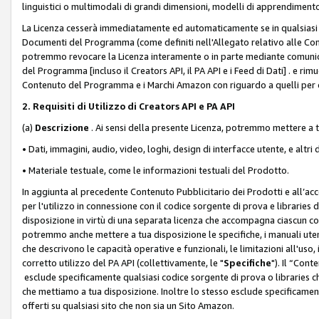
linguistici o multimodali di grandi dimensioni, modelli di apprendiment
La Licenza cesserà immediatamente ed automaticamente se in qualsiasi
Documenti del Programma (come definiti nell'Allegato relativo alle Comm
potremmo revocare la Licenza interamente o in parte mediante comunicaz
del Programma [incluso il Creators API, il PA API e i Feed di Dati] . e r
Contenuto del Programma e i Marchi Amazon con riguardo a quelli per cu
2. Requisiti di Utilizzo di Creators API e PA API
(a)
Descrizione
. Ai sensi della presente Licenza, potremmo mettere a
• Dati, immagini, audio, video, loghi, design di interfacce utente, e altri 
• Materiale testuale, come le informazioni testuali del Prodotto.
In aggiunta al precedente Contenuto Pubblicitario dei Prodotti e all’ac
per l'utilizzo in connessione con il codice sorgente di prova e libraries 
disposizione in virtù di una separata licenza che accompagna ciascun cod
potremmo anche mettere a tua disposizione le specifiche, i manuali utent
che descrivono le capacità operative e funzionali, le limitazioni all'uso, i 
corretto utilizzo del PA API (collettivamente, le "
Specifiche
"). Il “Con
esclude specificamente qualsiasi codice sorgente di prova o libraries ch
che mettiamo a tua disposizione. Inoltre lo stesso esclude specificament
offerti su qualsiasi sito che non sia un Sito Amazon.