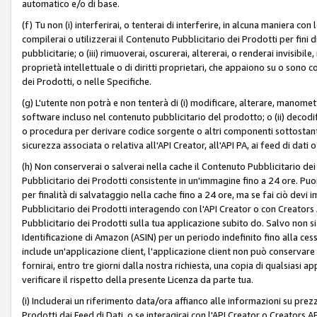
automatico e/o di base.
(f) Tu non (i) interferirai, o tenterai di interferire, in alcuna maniera co
compilerai o utilizzerai il Contenuto Pubblicitario dei Prodotti per fini di
pubblicitarie; o (iii) rimuoverai, oscurerai, altererai, o renderai invisibile, 
proprietà intellettuale o di diritti proprietari, che appaiono su o sono c
dei Prodotti, o nelle Specifiche.
(g) L'utente non potrà e non tenterà di (i) modificare, alterare, manomet
software incluso nel contenuto pubblicitario del prodotto; o (ii) decod
o procedura per derivare codice sorgente o altri componenti sottostan
sicurezza associata o relativa all'API Creator, all'API PA, ai feed di dati 
(h) Non conserverai o salverai nella cache il Contenuto Pubblicitario de
Pubblicitario dei Prodotti consistente in un'immagine fino a 24 ore. Puo
per finalità di salvataggio nella cache fino a 24 ore, ma se fai ciò d
Pubblicitario dei Prodotti interagendo con l'API Creator o con Creator
Pubblicitario dei Prodotti sulla tua applicazione subito do. Salvo non
Identificazione di Amazon (ASIN) per un periodo indefinito fino alla ce
include un'applicazione client, l'applicazione client non può conservare 
fornirai, entro tre giorni dalla nostra richiesta, una copia di qualsiasi ap
verificare il rispetto della presente Licenza da parte tua.
(i) Includerai un riferimento data/ora affianco alle informazioni su prezz
Prodotti dai Feed di Dati, o se interagirai con l'API Creator o Creators 