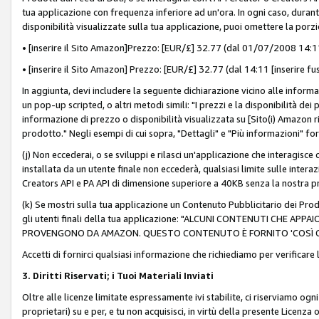
tua applicazione con frequenza inferiore ad un'ora. In ogni caso, durante
disponibilità visualizzate sulla tua applicazione, puoi omettere la porz
• [inserire il Sito Amazon]Prezzo: [EUR/£] 32.77 (dal 01/07/2008 14:11 
• [inserire il Sito Amazon] Prezzo: [EUR/£] 32.77 (dal 14:11 [inserire fu
In aggiunta, devi includere la seguente dichiarazione vicino alle informa
un pop-up scripted, o altri metodi simili: "I prezzi e la disponibilità de
informazione di prezzo o disponibilità visualizzata su [Sito(i) Amazon ri
prodotto." Negli esempi di cui sopra, "Dettagli" e "Più informazioni" fo
(j) Non eccederai, o se sviluppi e rilasci un'applicazione che interagisce
installata da un utente finale non eccederà, qualsiasi limite sulle interazi
Creators API e PA API di dimensione superiore a 40KB senza la nostra p
(k) Se mostri sulla tua applicazione un Contenuto Pubblicitario dei Prodo
gli utenti finali della tua applicazione: "ALCUNI CONTENUTI CHE AP
PROVENGONO DA AMAZON. QUESTO CONTENUTO È FORNITO 'COSÌ CO
Accetti di fornirci qualsiasi informazione che richiediamo per verificare
3. Diritti Riservati; i Tuoi Materiali Inviati
Oltre alle licenze limitate espressamente ivi stabilite, ci riserviamo ogni dir
proprietari) su e per, e tu non acquisisci, in virtù della presente Licenza