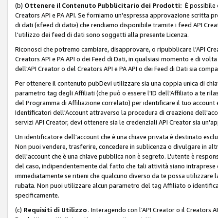
(b)
Ottenere il Contenuto Pubblicitario dei Prodotti:
È possibile 
Creators API e PA API. Se forniamo un'espressa approvazione scritta pre
di dati («feed di dati») che rendiamo disponibile tramite i feed API Creat
l'utilizzo dei feed di dati sono soggetti alla presente Licenza.
Riconosci che potremo cambiare, disapprovare, o ripubblicare l'API Creato
Creators API e PA API o dei Feed di Dati, in qualsiasi momento e di volta i
dell'API Creator o del Creators API e PA API o dei Feed di Dati sia compati
Per ottenere il contenuto pubDevi utilizzare sia una coppia unica di chiav
parametro tag degli Affiliati (che può o essere l'ID dell'Affiliato a te r
del Programma di Affiliazione correlato) per identificare il tuo account e
Identificatori dell'Account attraverso la procedura di creazione dell'acc
servizi API Creator, devi ottenere sia le credenziali API Creator sia un'a
Un identificatore dell'account che è una chiave privata è destinato esc
Non puoi vendere, trasferire, concedere in sublicenza o divulgare in alt
dell'account che è una chiave pubblica non è segreto. L'utente è responsabi
del caso, indipendentemente dal fatto che tali attività siano intraprese 
immediatamente se ritieni che qualcuno diverso da te possa utilizzare la 
rubata. Non puoi utilizzare alcun parametro del tag Affiliato o identif
specificamente.
(c)
Requisiti di Utilizzo
. Interagendo con l'API Creator o il Creators A