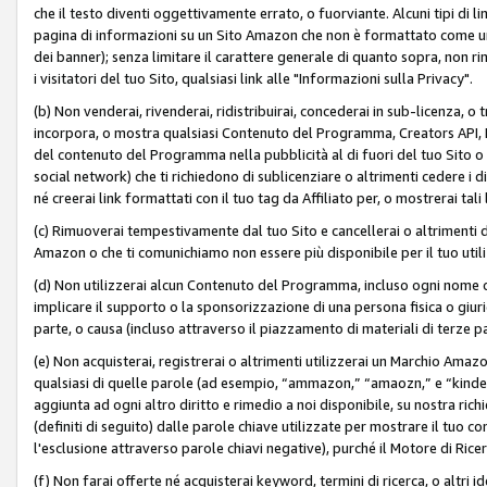
che il testo diventi oggettivamente errato, o fuorviante. Alcuni tipi d
pagina di informazioni su un Sito Amazon che non è formattato come un L
dei banner); senza limitare il carattere generale di quanto sopra, non rimu
i visitatori del tuo Sito, qualsiasi link alle "Informazioni sulla Privacy".
(b) Non venderai, rivenderai, ridistribuirai, concederai in sub-licenza, 
incorpora, o mostra qualsiasi Contenuto del Programma, Creators API, PA A
del contenuto del Programma nella pubblicità al di fuori del tuo Sito o su 
social network) che ti richiedono di sublicenziare o altrimenti cedere i 
né creerai link formattati con il tuo tag da Affiliato per, o mostrerai tali 
(c) Rimuoverai tempestivamente dal tuo Sito e cancellerai o altrimenti
Amazon o che ti comunichiamo non essere più disponibile per il tuo util
(d) Non utilizzerai alcun Contenuto del Programma, incluso ogni nome 
implicare il supporto o la sponsorizzazione di una persona fisica o giur
parte, o causa (incluso attraverso il piazzamento di materiali di terze
(e) Non acquisterai, registrerai o altrimenti utilizzerai un Marchio Amaz
qualsiasi di quelle parole (ad esempio, “ammazon,” “amaozn,” e “kindel,”)
aggiunta ad ogni altro diritto e rimedio a noi disponibile, su nostra rich
(definiti di seguito) dalle parole chiave utilizzate per mostrare il tuo co
l'esclusione attraverso parole chiavi negative), purché il Motore di Ricer
(f) Non farai offerte né acquisterai keyword, termini di ricerca, o altri 