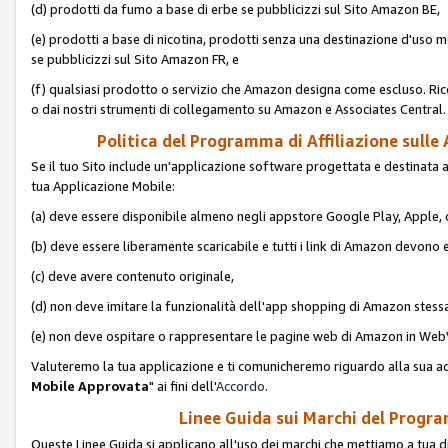
(d) prodotti da fumo a base di erbe se pubblicizzi sul Sito Amazon BE,
(e) prodotti a base di nicotina, prodotti senza una destinazione d'uso m
se pubblicizzi sul Sito Amazon FR, e
(f) qualsiasi prodotto o servizio che Amazon designa come escluso. Rice
o dai nostri strumenti di collegamento su Amazon e Associates Central.
Politica del Programma di Affiliazione sulle A
Se il tuo Sito include un'applicazione software progettata e destinata all'u
tua Applicazione Mobile:
(a) deve essere disponibile almeno negli appstore Google Play, Apple
(b) deve essere liberamente scaricabile e tutti i link di Amazon devono 
(c) deve avere contenuto originale,
(d) non deve imitare la funzionalità dell'app shopping di Amazon stess
(e) non deve ospitare o rappresentare le pagine web di Amazon in We
Valuteremo la tua applicazione e ti comunicheremo riguardo alla sua acc
Mobile Approvata
" ai fini dell'
Accordo
.
Linee Guida sui Marchi del Program
Queste Linee Guida si applicano all'uso dei marchi che mettiamo a tua