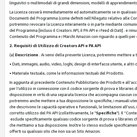
linguistici o multimodali di grandi dimensioni, modelli di apprendiment
La Licenza cesserà immediatamente ed automaticamente se in qualsiasi
Documenti del Programma (come definiti nell'Allegato relativo alle Comm
potremmo revocare la Licenza interamente o in parte mediante comunicaz
del Programma [incluso il Creators API, il PA API e i Feed di Dati] . e r
Contenuto del Programma e i Marchi Amazon con riguardo a quelli per cu
2. Requisiti di Utilizzo di Creators API e PA API
(a)
Descrizione
. Ai sensi della presente Licenza, potremmo mettere a
• Dati, immagini, audio, video, loghi, design di interfacce utente, e altri 
• Materiale testuale, come le informazioni testuali del Prodotto.
In aggiunta al precedente Contenuto Pubblicitario dei Prodotti e all’ac
per l'utilizzo in connessione con il codice sorgente di prova e libraries 
disposizione in virtù di una separata licenza che accompagna ciascun cod
potremmo anche mettere a tua disposizione le specifiche, i manuali utent
che descrivono le capacità operative e funzionali, le limitazioni all'uso, i 
corretto utilizzo del PA API (collettivamente, le "
Specifiche
"). Il “Con
esclude specificamente qualsiasi codice sorgente di prova o libraries ch
che mettiamo a tua disposizione. Inoltre lo stesso esclude specificament
offerti su qualsiasi sito che non sia un Sito Amazon.