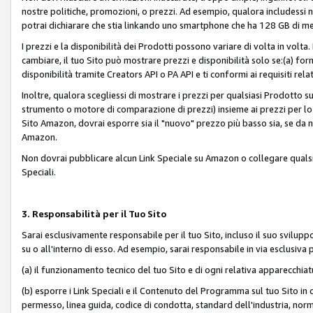
nostre politiche, promozioni, o prezzi. Ad esempio, qualora includessi
potrai dichiarare che stia linkando uno smartphone che ha 128 GB di m
I prezzi e la disponibilità dei Prodotti possono variare di volta in volta
cambiare, il tuo Sito può mostrare prezzi e disponibilità solo se:(a) fornia
disponibilità tramite Creators API o PA API e ti conformi ai requisiti rela
Inoltre, qualora scegliessi di mostrare i prezzi per qualsiasi Prodotto su
strumento o motore di comparazione di prezzi) insieme ai prezzi per lo s
Sito Amazon, dovrai esporre sia il "nuovo" prezzo più basso sia, se da noi
Amazon.
Non dovrai pubblicare alcun Link Speciale su Amazon o collegare qualsia
Speciali.
3. Responsabilità per il Tuo Sito
Sarai esclusivamente responsabile per il tuo Sito, incluso il suo svilu
su o all'interno di esso. Ad esempio, sarai responsabile in via esclusiva 
(a) il funzionamento tecnico del tuo Sito e di ogni relativa apparecchia
(b) esporre i Link Speciali e il Contenuto del Programma sul tuo Sito in 
permesso, linea guida, codice di condotta, standard dell'industria, norme