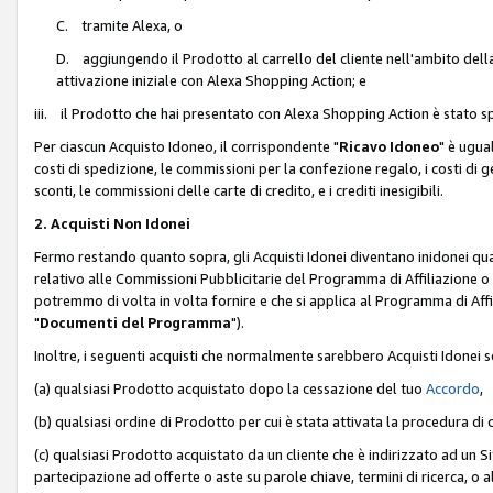
C. tramite Alexa, o
D. aggiungendo il Prodotto al carrello del cliente nell'ambito dell
attivazione iniziale con Alexa Shopping Action; e
iii. il Prodotto che hai presentato con Alexa Shopping Action è stato spe
Per ciascun Acquisto Idoneo, il corrispondente "
Ricavo Idoneo
" è ugua
costi di spedizione, le commissioni per la confezione regalo, i costi di gest
sconti, le commissioni delle carte di credito, e i crediti inesigibili.
2. Acquisti Non Idonei
Fermo restando quanto sopra, gli Acquisti Idonei diventano inidonei qu
relativo alle Commissioni Pubblicitarie del Programma di Affiliazione o di
potremmo di volta in volta fornire e che si applica al Programma di Affil
"
Documenti del Programma
").
Inoltre, i seguenti acquisti che normalmente sarebbero Acquisti Idonei 
(a) qualsiasi Prodotto acquistato dopo la cessazione del tuo
Accordo
,
(b) qualsiasi ordine di Prodotto per cui è stata attivata la procedura di
(c) qualsiasi Prodotto acquistato da un cliente che è indirizzato ad un 
partecipazione ad offerte o aste su parole chiave, termini di ricerca, o a