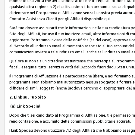
momento una volta che avrai soddisfatto i nostri requisiti di idoneità. 
qualsiasi altra ragione o 2) disattivassimo il tuo account a causa di qua
di rientrare nel Programma di Affiliazione senza la nostra previa autor
Contatto Assistenza Clienti per gli Affiliati disponibile
qui
.
Sarà tuo dovere assicurarti che le informazioni nella tua candidatura pe
Sito degli Affiliati, incluso il tuo indirizzo email, altre informazioni di
aggiornate. Potremmo inviare delle notifiche (se del caso), approvazioni
all'Accordo all'indirizzo email al momento associato al tuo account del
comunicazioni inviate a tale indirizzo email, anche se l'indirizzo email 
Qualora tu non sia un cittadino statunitense che partecipa al Programma
fiscali, eseguirai tutti i servizi in virtù dell'Accordo fuori dagli Stati Uniti
Il Programma di Affiliazione è a partecipazione libera, e noi forniamo sul S
programma. Non abbiamo mai autorizzato nessun soggetto a fornire servi
diffidare di simili soggetti (anche laddove cerchino di appropriarsi del
2. Link sul Tuo Sito
(a) Link Speciali
Dopo che ti sei candidato al Programma di Affiliazione, ti è permesso mos
rendicontazione, e accumulo delle commissioni pubblicitarie accurati.
I Link Speciali devono utilizzare l'ID degli Affiliati che ti abbiamo asseg