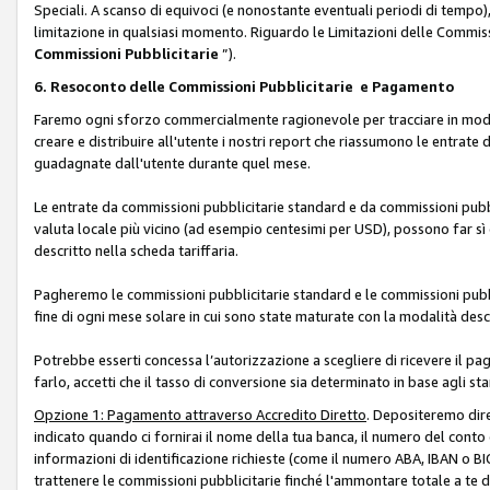
Speciali. A scanso di equivoci (e nonostante eventuali periodi di tempo), 
limitazione in qualsiasi momento. Riguardo le Limitazioni delle Commissi
Commissioni Pubblicitarie
”).
6. Resoconto delle Commissioni Pubblicitarie e Pagamento
Faremo ogni sforzo commercialmente ragionevole per tracciare in modo a
creare e distribuire all'utente i nostri report che riassumono le entrate
guadagnate dall'utente durante quel mese.
Le entrate da commissioni pubblicitarie standard e da commissioni pubbl
valuta locale più vicino (ad esempio centesimi per USD), possono far sì 
descritto nella scheda tariffaria.
Pagheremo le commissioni pubblicitarie standard e le commissioni pubbli
fine di ogni mese solare in cui sono state maturate con la modalità descr
Potrebbe esserti concessa l’autorizzazione a scegliere di ricevere il pa
farlo, accetti che il tasso di conversione sia determinato in base agli s
Opzione 1: Pagamento attraverso Accredito Diretto
. Depositeremo dir
indicato quando ci fornirai il nome della tua banca, il numero del conto
informazioni di identificazione richieste (come il numero ABA, IBAN o BIC,
trattenere le commissioni pubblicitarie finché l'ammontare totale a te 