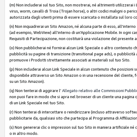
(m) Non includerai sul tuo Sito, non mostrerai, né altrimenti utilizzera
virus, worm, cavalli di Troia (Trojan horse), o altri codici maligni o p
autorizzata dagli utenti prima di essere scaricata o installata sul loro co
(n) Non inquadrerai un Sito Amazon, né alcuna parte di esso, all'interno
(ad esempio, WebView) all'interno di un'Applicazione Mobile. In ogni cas
Requisiti di Partecipazione, non costituirà una violazione del presente a
(o) Non pubblicherai né fornirai alcun Link Speciale o altro contenuto
pubblicità su pagine di transizione (transitional page ads), o pubblicità 
promuove i Prodotti strettamente associati ai materiali sul tuo Sito.
(p) Non includerai alcun Link Speciale in alcun contenuto che posizioni 
disponibile attraverso un Sito Amazon o in una recensione del cliente, fo
su un Sito Amazon).
(q) Non tenterai di aggirare l'
Allegato relativo alle Commissioni Pubblic
non puoi fare in modo che si apra nel browser di un cliente una pagina qu
di un Link Speciale nel tuo Sito.
(r) Non tenterai di intercettare o reindirizzare (incluso attraverso softwa
pubblicitarie da, qualsiasi sito che partecipa al Programma di Affiliazio
(s) Non genererai clic o impression sul tuo Sito in maniera artificiale 
o in altro modo.