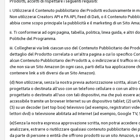
Prodotti, accetti di rispettare i seguenti requisiti:
i. Utilizzerai il Contenuto pubblicitario dei Prodotti esclusivamente in m
Non utilizzerai Creators API e PA API, Feed di Dati, o il Contenuto Pubbli
abbia come scopo principale la pubblicità e il marketing di un Sito Amaz
ii. Ti conformerai ad ogni pagina, tabella, politica, linea guida, e altri d
Politiche del Programma.
iii. Collegherai via link ciascun uso del Contenuto Pubblicitario dei Pr
dettaglio del Prodotto correlata o un'altra pagina a cui lo specifico Con
alcun Contenuto Pubblicitario dei Prodotti a, o indirizzerai il traffico i
che non sia un Sito Amazon (in ogni caso, parti della tua applicazione
contenere link a siti diversi da un Sito Amazon).
(d) Non utilizzerai, senza la nostra previa autorizzazione scritta, alcun
progettata o destinata all'uso con un telefono cellulare o con un altro d
progettato o destinato all'uso con tali dispositivi, ma che può essere acc
accessibile tramite un browser Internet su un dispositivo tablet; (2) u
(3) su un decoder (set top box) televisivo (ad esempio, registratori video d
lettori dvd) o televisione abilitata ad Internet (ad esempio, Google TV,
(e)Senza la nostra espressa approvazione scritta, non potrai accedere o u
analizzare, estrarre o riutilizzare qualsiasi contenuto pubblicitario dei
da parte di persone o entità che offrono prodotti su un sito Amazon, o