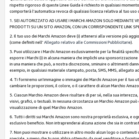
rispetto rigoroso di queste Linee Guida è richiesto in qualsiasi momento
comporterà l'automatica revoca di qualsiasi licenza relativa al tuo us
1. SEI AUTORIZZATO AD USARE I MARCHI AMAZON SOLO MEDIANTE VISU
PRODOTTI SU UN SITO AMAZON, CON UN CORRISPONDENTE LINK SPE
2. Il tuo uso dei Marchi Amazon deve (i) attenersi alla versione più agg
(come definiti nell'
Allegato relativo alle Commissioni Pubblicitarie
).
3. Puoi utilizzare i Marchi Amazon esclusivamente per la finalità speci
esporre i Marchi (i) in alcuna maniera che implichi una sponsorizzazione o 
in una maniera che può, a nostra discrezione, sminuire o altrimenti dann
esempio, in qualsiasi materiale stampato, posta, SMS, MMS, allegato ad 
4. Ti forniremo un'immagine o immagini dei Marchi Amazon per il tuo ut
cambiare le proporzioni, il colore, o il carattere di alcun Marchio Am
5. Ciascun Marchio Amazon deve risultare di per sé, nella sua interezza
visivi, grafici, o testuali. In nessuna circostanza un Marchio Amazon può
visualizzazione di quel Marchio Amazon.
6. Tutti i diritti sui Marchi Amazon sono nostra proprietà esclusiva, e
esclusivo beneficio. Non intraprenderai alcuna azione che sia in contrasto 
7. Non puoi mostrare o utilizzare in altro modo alcun logo o contenuti cr
speciale, a meno che tu non abbia ottenuto da quel venditore o fornitore