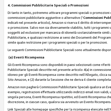
4. Commissioni Pubblicitarie Speciali o Promozioni
Di tanto in tanto, potremmo attivare programmi speciali o promozioni ch
commissioni pubblicitarie aggiuntive o alternative (“
Commissioni Pubbl
indicati nel presente articolo), Amazon si riserva il diritto di interrom
o promozione. Salvo non sia diversamente stabilito, tutti i programmi s
soggetti ad esclusioni per mancanza di idoneità sostanzialmente simili a
Pubblicitarie, e qualsiasi restrizione ai sensi dei Documenti del Progr
simile quale restrizione per i programmi speciali o per le promozioni.
Le seguenti Commissioni Pubblicitarie Speciali sono attualmente disponi
(a) Eventi Ricompensa
Gli Eventi Ricompensa sono disponibili in paesi selezionati come riferiti 
Pubblicitarie Speciali descritte nel presente articolo 4(a) in connessione 
idoneo per gli Eventi Ricompensa come descritto nell'Allegato, clicca 
Sito Amazon, e (2) durante la Sessione che ne deriva il cliente completa
Amazon non pagherà Commissioni Pubblicitarie Speciali qualora un Event
esempio, registrazioni effettuate utilizzando indirizzi email non validi
singola persona, Eventi Ricompensa ripetitivi, ed Eventi Ricompensa che
discrezione, in ciascun caso, qualora sia avvenuto un Evento Ricompensa
Link Speciali alle homepage specifiche per la ricompensa elencate nel