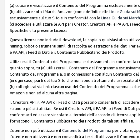
(a) copiare e visualizzare il Contenuto del Programma esclusivamente su
(b) utilizzare solo i Marchi Amazon (come definiti nelle
Linee Guida sui 
esclusivamente sul tuo Sito e in conformità con le
Linee Guida sui March
(c) accedere e utilizzare le API per i Creator, Creators API e PA API, i F
Specifiche e la presente Licenza.
Questa licenza non include il download, la copia o qualsiasi altro utiliz
mining, robot o strumenti simili di raccolta ed estrazione dei dati. Per 
e PA API, i Feed di Dati e il Contenuto Pubblicitario dei Prodotti.
Utilizzerai il Contenuto del Programma esclusivamente in conformità con
quanto sopra, tu (a) utilizzerai il Contenuto del Programma esclusivamen
Contenuto del Programma a, o in connessione con alcun Contenuto del P
(in ogni caso, parti del tuo Sito che non sono strettamente associate a
(b) collegherai via link ciascun uso del Contenuto del Programma esclus
Amazon e non ad alcuna altra pagina.
Il Creators API, il PA API o i Feed di Dati possono consentirti di accedere 
su uno o più siti affiliati. Se usi il Creators API, il PA API o i Feed di Dati
conformarti ed essere vincolato ai termini dell'accordo di licenza applicab
forniscono il Contenuto Pubblicitario dei Prodotti da tali siti affiliati.
L'utente non può utilizzare il
Contenuto del Programma
per violare, app
L'utente non utilizzerà e non consentirà a terzi di utilizzare il Conten