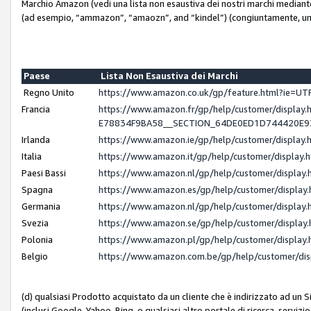
Marchio Amazon (vedi una lista non esaustiva dei nostri marchi mediante i 
(ad esempio, “ammazon”, “amaozn”, and “kindel”) (congiuntamente, un
Paese
Lista Non Esaustiva dei Marchi
Regno Unito
https://www.amazon.co.uk/gp/feature.html?ie=
Francia
https://www.amazon.fr/gp/help/customer/displ
E78834F9BA58__SECTION_64DE0ED1D744420E
Irlanda
https://www.amazon.ie/gp/help/customer/displ
Italia
https://www.amazon.it/gp/help/customer/displa
Paesi Bassi
https://www.amazon.nl/gp/help/customer/displa
Spagna
https://www.amazon.es/gp/help/customer/displa
Germania
https://www.amazon.nl/gp/help/customer/displa
Svezia
https://www.amazon.se/gp/help/customer/displa
Polonia
https://www.amazon.pl/gp/help/customer/displa
Belgio
https://www.amazon.com.be/gp/help/customer/d
(d) qualsiasi Prodotto acquistato da un cliente che è indirizzato ad un 
(inclusi Google, Yahoo, Bing, o qualsiasi altro portale di ricerca, servizio