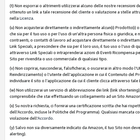
(t) Non esporrai o altrimenti utilizzerai alcuno delle nostre recensioni de
ottenuto un link a tale recensione del cliente o valutazione a stelle attra
nella
Licenza
.
(u) Non acquisterai direttamente o indirettamente alcun(i) Prodotto(i) o
che sia per il tuo uso o per l'uso di un'altra persona fisica o giuridica, e
contraenti, o contatti di lavoro ad acquistare direttamente o indirett
Link Speciali, a prescindere che sia per il loro uso, il tuo uso o l'uso di 
attraverso Link Speciali o intraprenderai azioni di Eventi Ricompensa per
Sito per rivendita o uso commerciale di qualsiasi tipo.
(v) Non coprirai, nasconderai, falsificherai, o oscurerai in altro modo l'U
Reindirizzamento) o l'utente dell'applicazione in cui il Contenuto del
individuare il sito o l'applicazione da cui il cliente clicca attraverso ta
(w) Non utilizzerai un servizio di abbreviazione dei link (link shortening
comprensibile che stai effettuando un collegamento ad un Sito Amazo
(x) Su nostra richiesta, ci fornirai una certificazione scritta che hai r
dell'Accordo, incluse le Politiche del Programma). Qualsiasi mancata co
violazione dell'
Accordo
.
(y) Salvo non sia diversamente indicato da Amazon, il tuo Sito non deve 
alerting).