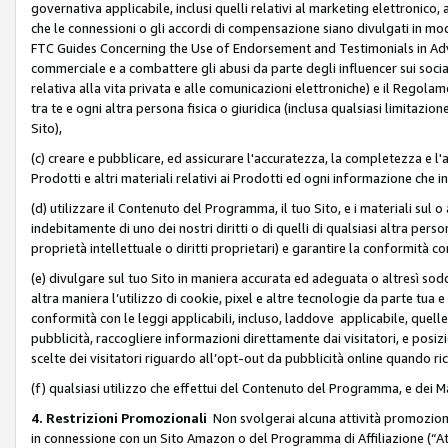
governativa applicabile, inclusi quelli relativi al marketing elettronico, 
che le connessioni o gli accordi di compensazione siano divulgati in mo
FTC Guides Concerning the Use of Endorsement and Testimonials in Adve
commerciale e a combattere gli abusi da parte degli influencer sui soci
relativa alla vita privata e alle comunicazioni elettroniche) e il Rego
tra te e ogni altra persona fisica o giuridica (inclusa qualsiasi limitazion
Sito),
(c) creare e pubblicare, ed assicurare l'accuratezza, la completezza e l'a
Prodotti e altri materiali relativi ai Prodotti ed ogni informazione che in
(d) utilizzare il Contenuto del Programma, il tuo Sito, e i materiali sul 
indebitamente di uno dei nostri diritti o di quelli di qualsiasi altra persona 
proprietà intellettuale o diritti proprietari) e garantire la conformità co
(e) divulgare sul tuo Sito in maniera accurata ed adeguata o altresì soddi
altra maniera l’utilizzo di cookie, pixel e altre tecnologie da parte tua e di
conformità con le leggi applicabili, incluso, laddove applicabile, quelle t
pubblicità, raccogliere informazioni direttamente dai visitatori, e posiz
scelte dei visitatori riguardo all’opt-out da pubblicità online quando ri
(f) qualsiasi utilizzo che effettui del Contenuto del Programma, e dei 
4. Restrizioni Promozionali
Non svolgerai alcuna attività promozionale
in connessione con un Sito Amazon o del Programma di Affiliazione (“At