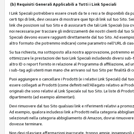
(b) Requisiti Generali Applicabili a Tutti i Link Speciali
I Link Speciali potrebbero essere creati da te o resi a te disponibili da 
certi tipi di link, devi cessare di mostrare quei tipi di link sul tuo Sito. 
link che posizioni sul tuo Sito e di assicurarti che tali Link Speciali (sia
noi necessaria per tracciare gli indirizzamenti dei nostri clienti dal tuo Sit
Speciali devono essere raggiunti direttamente dal tuo Sito. Ad esempio,
altro formato che potremmo indicare) come parametro nell'URL di ciasc
Su tua richiesta, ma sottoposto alla nostra approvazione, potremmo emet
ottimizzare le prestazioni dei tuoi Link Speciali includendo diversi sub-t
altro ID o report fornito in relazione al Programma di affiliazione, ad
i sub-tag agli utenti man mano che arrivano sul tuo Sito per finalità di 
Puoi aggiungere o cancellare i Prodotti (e i relativi Link Speciali) dal 
essere collegati ai Prodotti (come definiti nell'Allegato relativo ai Prodo
originali che sono relativi al Link Speciale sul tuo Sito. Le liste di Prod
dipartimento (ad esempio alimentari).
Devi rimuovere dal tuo Sito qualsiasi link e riferimenti relativi a prom
Ad esempio, qualora includessi link a Prodotti nella categoria abbigli
selezionati nella categoria abbigliamento di Amazon, dovrai rimuover
dovesse terminare.
Non devi rilasciare affermazioni inaccurate, troppo ampie, ingannevoli 