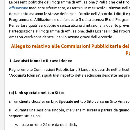
Le presenti politiche del Programma di Affiliazione ("
Politiche del P
Affiliazione
mediante riferimento, e i termini in maiuscolo utilizzati ne
documento avranno le stesse definizioni fornite nell'Accordo. I diritti e gl
Programma di Affiliazione e dell'articolo 3 della Licenza IP del Progra
Per evitare qualsiasi dubbio e senza alcuna limitazione a quanto previsto 
Partecipazione al Programma di Affiliazione, della Licenza IP del Progra
Amazon verrà considerata una violazione grave dell'Accordo.
Allegato relativo alle Commissioni Pubblicitarie del
Pu
1. Acquisti Idonei e Ricavo Idoneo
Pagheremo le Commissioni Pubblicitarie Standard descritte nell'articolo
"
Acquisti Idonei
", i quali (nel rispetto delle esclusioni descritte nel 
(a) Link speciale nel tuo Sito:
i. un cliente clicca su un Link Speciale nel tuo Sito verso un Sito Amazo
ii, durante una sessione singola, che viene misurata a partire da quando u
seguenti situazioni:
A. trascorrono 24 ore da quel click,