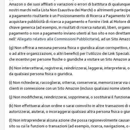
Amazon o dei suoi affiliati o variazioni o errori di battitura di qualunqu
nostri marchi nella Lista Non Esaustiva dei Marchi) o altrimenti partecipe
a pagamento risultante è un Posizionamento di Ricerca a Pagamento Vie
acquistare pubblicità di ricerca a pagamento e fornire i link al Motore di 
chiave generica (ad esempio, in risultati di ricerca naturali, liberi, organ
pagamento o non a pagamento inviano utenti al tuo sito e non direttam
nell'
Allegato relativo alle Commissioni Pubblicitarie
), ad un Sito Amaz
(g) Non offrirai a nessuna persona fisica o giuridica alcun corrispettivo, 
o ad altre organizzazioni, o altri benefici) per l'utilizzo dei Link Spe
che incentivi per persone fisiche o giuridiche a visitare un Sito Amazon a
(h) Non intercetterai, registrerai, reindirizzerai, leggerai, interpreterai
da qualsiasi persona fisica o giuridica.
(i) Non richiederai, raccoglierai, otterrai, conserverai, memorizzerai via 
clienti in connessione con un Sito Amazon (incluso qualsiasi nome utent
(j) Non modificherai, reindirizzerai, sopprimerai, o sostituirai il funzio
(k) Non effettuerai alcun ordine o sarai coinvolto in altre transazioni di
autorizzerai, aiuterai, o incoraggerai qualsiasi altra persona fisica o giu
(l) Non intraprenderai alcuna azione che possa ragionevolmente causare 
sito su cui le funzioni o transazioni (ad esempio, ricerca, navigazione, 