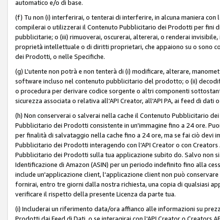
automatico e/o di base.
(f) Tu non (i) interferirai, o tenterai di interferire, in alcuna maniera co
compilerai o utilizzerai il Contenuto Pubblicitario dei Prodotti per fini di
pubblicitarie; o (iii) rimuoverai, oscurerai, altererai, o renderai invisibile, 
proprietà intellettuale o di diritti proprietari, che appaiono su o sono c
dei Prodotti, o nelle Specifiche.
(g) L'utente non potrà e non tenterà di (i) modificare, alterare, manomet
software incluso nel contenuto pubblicitario del prodotto; o (ii) decod
o procedura per derivare codice sorgente o altri componenti sottostan
sicurezza associata o relativa all'API Creator, all'API PA, ai feed di dati 
(h) Non conserverai o salverai nella cache il Contenuto Pubblicitario de
Pubblicitario dei Prodotti consistente in un'immagine fino a 24 ore. Puo
per finalità di salvataggio nella cache fino a 24 ore, ma se fai ciò d
Pubblicitario dei Prodotti interagendo con l'API Creator o con Creator
Pubblicitario dei Prodotti sulla tua applicazione subito do. Salvo non
Identificazione di Amazon (ASIN) per un periodo indefinito fino alla ce
include un'applicazione client, l'applicazione client non può conservare 
fornirai, entro tre giorni dalla nostra richiesta, una copia di qualsiasi ap
verificare il rispetto della presente Licenza da parte tua.
(i) Includerai un riferimento data/ora affianco alle informazioni su prezz
Prodotti dai Feed di Dati, o se interagirai con l'API Creator o Creators 