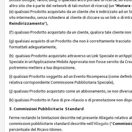
altro sito che è parte del network di tali motori di ricerca) (un "
Motore 
(e) qualsiasi Prodotto acquistato da un cliente che è indirizzato ad un 
sito intermedio, senza richiedere al cliente di cliccare su un link o di in
Reindirizzamento
”),
(f) qualsiasi Prodotto acquistato da un cliente, qualora tale cliente non
(g) qualsiasi acquisto di un Prodotto che non è correttamente tracciat
formattati adeguatamente,
(h) qualsiasi Prodotto acquistato attraverso un Link Speciale in un'App
Speciale in un'Applicazione Mobile Approvata non fosse servito da Creator
potremmo mettere a tua disposizione,
(i) qualsiasi Prodotto soggetto ad un Evento Ricompensa (come definito a
relativa corrispondente Commissione Pubblicitaria Speciale),
(j) qualsiasi Prodotto acquistato come un abbonamento, se non divers
(k) qualsiasi Prodotto in fase di pre-rilascio o di prenotazione non disp
3. Commissioni Pubblicitarie Standard
Ferme restando le limitazioni descritte nel presente Allegato relativo a
commissioni pubblicitarie standard descritte nell'
Allegato
(“
Commissio
percentuale del Ricavo Idoneo.