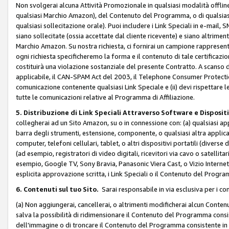
Non svolgerai alcuna Attività Promozionale in qualsiasi modalità offline, a
qualsiasi Marchio Amazon), del Contenuto del Programma, o di qualsiasi
qualsiasi sollecitazione orale). Puoi includere i Link Speciali in e-mail, 
siano sollecitate (ossia accettate dal cliente ricevente) e siano altriment
Marchio Amazon. Su nostra richiesta, ci fornirai un campione rappresentati
ogni richiesta specificheremo la forma e il contenuto di tale certificazi
costituirà una violazione sostanziale del presente Contratto. A scanso di 
applicabile, il CAN-SPAM Act del 2003, il Telephone Consumer Protection 
comunicazione contenente qualsiasi Link Speciale e (ii) devi rispettare l
tutte le comunicazioni relative al Programma di Affiliazione.
5. Distribuzione di Link Speciali Attraverso Software e Disposit
collegherai ad un Sito Amazon, su o in connessione con: (a) qualsiasi a
barra degli strumenti, estensione, componente, o qualsiasi altra applicazi
computer, telefoni cellulari, tablet, o altri dispositivi portatili (divers
(ad esempio, registratori di video digitali, ricevitori via cavo o satellitar
esempio, Google TV, Sony Bravia, Panasonic Viera Cast, o Vizio Internet 
esplicita approvazione scritta, i Link Speciali o il Contenuto del Pro
6. Contenuti sul tuo Sito.
Sarai responsabile in via esclusiva per i con
(a) Non aggiungerai, cancellerai, o altrimenti modificherai alcun Conte
salva la possibilità di ridimensionare il Contenuto del Programma consi
dell'immagine o di troncare il Contenuto del Programma consistente in un