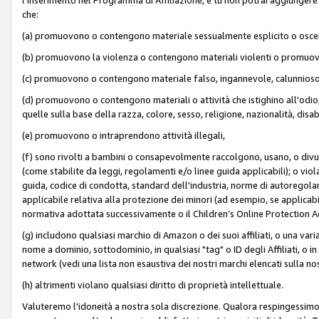
che:
(a) promuovono o contengono materiale sessualmente esplicito o osc
(b) promuovono la violenza o contengono materiali violenti o promuov
(c) promuovono o contengono materiale falso, ingannevole, calunnioso
(d) promuovono o contengono materiali o attività che istighino all'odio, m
quelle sulla base della razza, colore, sesso, religione, nazionalità, disa
(e) promuovono o intraprendono attività illegali,
(f) sono rivolti a bambini o consapevolmente raccolgono, usano, o divulg
(come stabilite da leggi, regolamenti e/o linee guida applicabili); o vi
guida, codice di condotta, standard dell'industria, norme di autoregolame
applicabile relativa alla protezione dei minori (ad esempio, se applicabi
normativa adottata successivamente o il Children’s Online Protection Ac
(g) includono qualsiasi marchio di Amazon o dei suoi affiliati, o una varia
nome a dominio, sottodominio, in qualsiasi "tag" o ID degli Affiliati, o in
network (vedi una lista non esaustiva dei nostri marchi elencati sulla no
(h) altrimenti violano qualsiasi diritto di proprietà intellettuale.
Valuteremo l'idoneità a nostra sola discrezione. Qualora respingessimo l