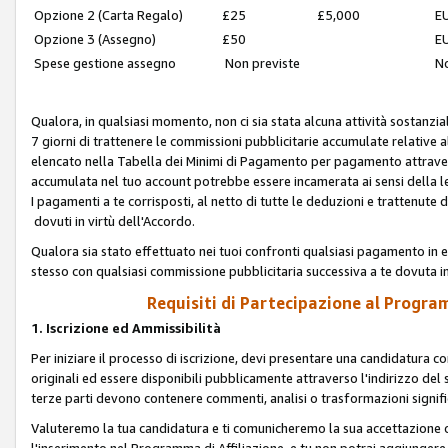
Opzione 2 (Carta Regalo)
£25
£5,000
EU
Opzione 3 (Assegno)
£50
EU
Spese gestione assegno
Non previste
No
Qualora, in qualsiasi momento, non ci sia stata alcuna attività sostanzial
7 giorni di trattenere le commissioni pubblicitarie accumulate relative
elencato nella Tabella dei Minimi di Pagamento per pagamento attrave
accumulata nel tuo account potrebbe essere incamerata ai sensi della leg
I pagamenti a te corrisposti, al netto di tutte le deduzioni e trattenut
dovuti in virtù dell'Accordo.
Qualora sia stato effettuato nei tuoi confronti qualsiasi pagamento in e
stesso con qualsiasi commissione pubblicitaria successiva a te dovuta in
Requisiti di Partecipazione al Program
1. Iscrizione ed Ammissibilità
Per iniziare il processo di iscrizione, devi presentare una candidatura 
originali ed essere disponibili pubblicamente attraverso l'indirizzo del s
terze parti devono contenere commenti, analisi o trasformazioni significat
Valuteremo la tua candidatura e ti comunicheremo la sua accettazione o r
l'inserimento nel Programma di Affiliazione, e tu non potrai aggiungere 