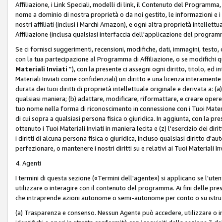
Affiliazione, i Link Speciali, modelli di link, il Contenuto del Programma,
nome a dominio di nostra proprietà o da noi gestito, le informazioni e i ma
nostri affiliati (inclusi i Marchi Amazon), e ogni altra proprietà intell
Affiliazione (inclusa qualsiasi interfaccia dell'applicazione del programm
Se ci fornisci suggerimenti, recensioni, modifiche, dati, immagini, test
con la tua partecipazione al Programma di Affiliazione, o se modifichi 
Materiali Inviati
”), con la presente ci assegni ogni diritto, titolo, ed i
Materiali Inviati come confidenziali) un diritto e una licenza interament
durata dei tuoi diritti di proprietà intellettuale originale e derivata a: (a)
qualsiasi maniera; (b) adattare, modificare, riformattare, e creare opere de
tuo nome nella forma di riconoscimento in connessione con i Tuoi Materiali
di cui sopra a qualsiasi persona fisica o giuridica. In aggiunta, con la pre
ottenuto i Tuoi Materiali Inviati in maniera lecita e (z) l'esercizio dei diri
i diritti di alcuna persona fisica o giuridica, incluso qualsiasi diritto d
perfezionare, o mantenere i nostri diritti su e relativi ai Tuoi Materiali In
4. Agenti
I termini di questa sezione («Termini dell'agente») si applicano se l'uten
utilizzare o interagire con il contenuto del programma. Ai fini delle pre
che intraprende azioni autonome o semi-autonome per conto o su istruzi
(a) Trasparenza e consenso. Nessun Agente può accedere, utilizzare o 