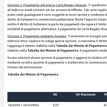
Opzione 2: Pagamento attraverso Carta Regalo Amazon
. Ti spediremo
all'indirizzo email primario sul tuo account di Affiliato. Tali carte rega
erano state guadagnate e sono soggette ai nostri termini e condizioni de
diritto di trattenere le commissioni pubblicitarie finché l'importo tota
inoltre il diritto di trattenere la parte dei pagamenti che supera il lim
modalità di pagamento alternativa. Il pagamento da Carta Regalo Amazo
Opzione 3: Pagamento mediante Assegno
. Ti invieremo un assegno par
indirizzo fisico. Qualora tu scelga questa opzione, ci riserviamo il diri
raggiunga il minimo stabilito nella
Tabella dei Minimi di Pagamento
stabilito nella
Tabella dei Minimi di Pagamento
. Il pagamento media
Se non selezioni alcuna opzione di pagamento o aggiorni le relative in
mediante un’altra opzione di pagamento o tratterremo le commissioni p
fornisci tali informazioni.
Tabella dei Minimi di Pagamento
UK
UK Maximum
FR
Opzione 1 (Accredito)
£25
E