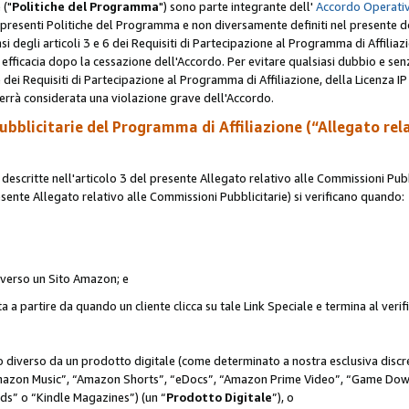
 ("
Politiche del Programma
") sono parte integrante dell'
Accordo Operativ
lle presenti Politiche del Programma e non diversamente definiti nel presente 
sensi degli articoli 3 e 6 dei Requisiti di Partecipazione al Programma di Affiliaz
fficacia dopo la cessazione dell'Accordo. Per evitare qualsiasi dubbio e sen
e dei Requisiti di Partecipazione al Programma di Affiliazione, della Licenza I
errà considerata una violazione grave dell'Accordo.
bblicitarie del Programma di Affiliazione (“Allegato rel
scritte nell'articolo 3 del presente Allegato relativo alle Commissioni Pubbl
resente Allegato relativo alle Commissioni Pubblicitarie) si verificano quando:
o verso un Sito Amazon; e
 a partire da quando un cliente clicca su tale Link Speciale e termina al verifi
to diverso da un prodotto digitale (come determinato a nostra esclusiva disc
“Amazon Music”, “Amazon Shorts”, “eDocs”, “Amazon Prime Video”, “Game Dow
s” o “Kindle Magazines”) (un “
Prodotto Digitale
”), o