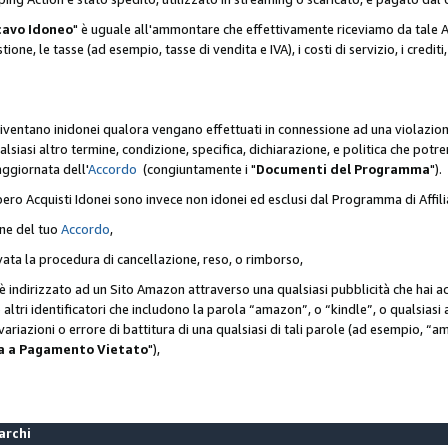
cavo Idoneo
" è uguale all'ammontare che effettivamente riceviamo da tale Ac
one, le tasse (ad esempio, tasse di vendita e IVA), i costi di servizio, i crediti,
diventano inidonei qualora vengano effettuati in connessione ad una violazio
lsiasi altro termine, condizione, specifica, dichiarazione, e politica che potre
aggiornata dell'
Accordo
(congiuntamente i "
Documenti del Programma
").
bero Acquisti Idonei sono invece non idonei ed esclusi dal Programma di Affil
one del tuo
Accordo
,
ivata la procedura di cancellazione, reso, o rimborso,
e è indirizzato ad un Sito Amazon attraverso una qualsiasi pubblicità che hai 
 o altri identificatori che includono la parola “amazon”, o “kindle”, o qualsias
o variazioni o errore di battitura di una qualsiasi di tali parole (ad esempio,
ca a Pagamento Vietato
"),
Marchi