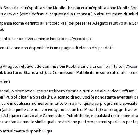
nk Speciale in un'Applicazione Mobile che non era un'Applicazione Mobile Appr
o PA API (come definiti di seguito nella Licenza IP) o altri strumenti di lin
ensa (come definito all'articolo 4(a) del presente Allegato relativo alle Com
e),
mento, se non diversamente indicato nell’Accordo, e
 prenotazione non disponibile in una pagina di elenco dei prodotti.
e Allegato relativo alle Commissioni Pubblicitarie e la conformità con l'
Acco
ubblicitarie Standard
”). Le Commissioni Pubblicitarie sono calcolate com
ozioni
ciali o promozioni che potrebbero fornire a tutti o ad alcuni degli Affiliati
ni Pubblicitarie Speciali
”). A scanso di equivoci (e nonostante eventuali pe
ificare in qualsiasi momento, in tutto o in parte, qualsiasi programma specia
oni (anche quelle che non coinvolgono acquisti di Prodotti) sono soggetti ad 
ente Allegato relativo alle Commissioni Pubblicitarie, e qualsiasi restrizione 
era sostanzialmente simile quale restrizione per i programmi speciali o per l
o attualmente disponibili:
qui