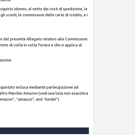
quisto Idoneo, al netto dei costi di spedizione, le
 gli sconti, le commissioni delle carte di credito, e i
ne del presente Allegato relativo alle Commissioni
mmo di volta in volta fornire e che si applica al
iazione:
acquistato inclusa mediante partecipazione ad
i altro Marchio Amazon (vedi una lista non esaustiva
 “ammazon”, “amaozn”, and “kindel”)