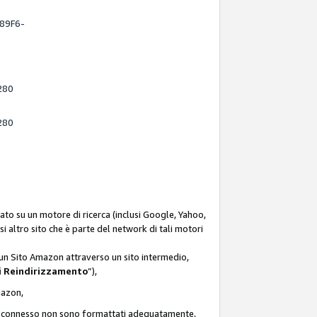
-89F6-
280
280
ato su un motore di ricerca (inclusi Google, Yahoo,
asi altro sito che è parte del network di tali motori
d un Sito Amazon attraverso un sito intermedio,
i Reindirizzamento
”),
Amazon,
zon connesso non sono formattati adeguatamente,