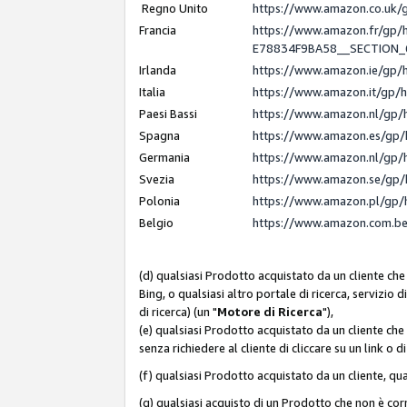
Regno Unito
https://www.amazon.co.uk
Francia
https://www.amazon.fr/gp
E78834F9BA58__SECTION
Irlanda
https://www.amazon.ie/gp
Italia
https://www.amazon.it/gp/
Paesi Bassi
https://www.amazon.nl/gp/
Spagna
https://www.amazon.es/gp/
Germania
https://www.amazon.nl/gp/
Svezia
https://www.amazon.se/gp/
Polonia
https://www.amazon.pl/gp/
Belgio
https://www.amazon.com.b
(d) qualsiasi Prodotto acquistato da un cliente che
Bing, o qualsiasi altro portale di ricerca, servizio 
di ricerca) (un "
Motore di Ricerca
"),
(e) qualsiasi Prodotto acquistato da un cliente che
senza richiedere al cliente di cliccare su un link o 
(f) qualsiasi Prodotto acquistato da un cliente, qua
(g) qualsiasi acquisto di un Prodotto che non è c