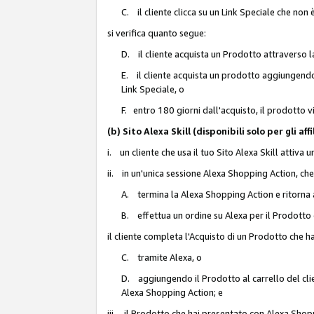
C. il cliente clicca su un Link Speciale che non
si verifica quanto segue:
D. il cliente acquista un Prodotto attraverso l
E. il cliente acquista un prodotto aggiungendo 
Link Speciale, o
F. entro 180 giorni dall'acquisto, il prodotto 
(b) Sito Alexa Skill (disponibili solo per gli 
i. un cliente che usa il tuo Sito Alexa Skill attiva 
ii. in un'unica sessione Alexa Shopping Action, che
A. termina la Alexa Shopping Action e ritorna 
B. effettua un ordine su Alexa per il Prodotto
il cliente completa l'Acquisto di un Prodotto che 
C. tramite Alexa, o
D. aggiungendo il Prodotto al carrello del clie
Alexa Shopping Action; e
iii. il Prodotto che hai presentato con Alexa Shopp