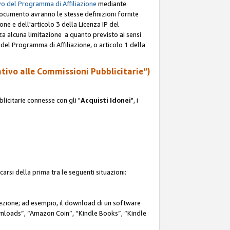
o del Programma di Affiliazione
mediante
documento avranno le stesse definizioni fornite
ione e dell'articolo 3 della Licenza IP del
za alcuna limitazione a quanto previsto ai sensi
P del Programma di Affiliazione, o articolo 1 della
ativo alle Commissioni Pubblicitarie”)
icitarie connesse con gli "
Acquisti Idonei
", i
carsi della prima tra le seguenti situazioni:
rezione; ad esempio, il download di un software
nloads”, “Amazon Coin”, “Kindle Books”, “Kindle