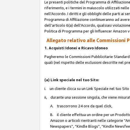
Le presenti politiche del Programma di Affiliazione
riferimento, e i termini in maiuscolo utilizzati ne
nell'Accordo. I diritti e gli obblighi delle parti ai 
Programma di Affiliazione continueranno ad avere e
dell'articolo 6(a) dell'Accordo, qualsiasi violazion
Politica di Programma per gli Influencer Amazon v
Allegato relativo alle Commissioni Pu
1. Acquisti Idonei e Ricavo Idoneo
Pagheremo le Commissioni Pubblicitarie Standard de
quali (nel rispetto delle esclusioni descritte nel p
(a) Link speciale nel tuo Sito:
i. un cliente clicca su un Link Speciale nel tuo Sit
ii, durante una sessione singola, che viene misurata
A. trascorrono 24 ore da quel click,
B. il cliente effettua un ordine per un Prodot
Amazon o articoli rientranti nelle categorie 
Newspapers”, “Kindle Blogs”, “Kindle Newsfeed