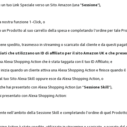
 è un tuo Link Speciale verso un Sito Amazon (una "
Sessione
"),
a nostra funzione 1-Click, o
un Prodotto al suo carrello della spesa e completando l’ordine per tale Prodo
viene spedito, trasmesso in streaming o scaricato dal cliente e da questi paga
affiliati che utilizzano un ID di affiliato per il sito Amazon UK e che p
una Alexa Shopping Action che è stata taggata con il tuo ID Affiliato; e
 inizia quando un cliente attiva una Alexa Shopping Action e finisce quando il 
al tuo Sito Alexa Skill oppure esce da Alexa Shopping Action, o
 che hai presentato con Alexa Shopping Action (un “
Sessione Skill
”),
hai presentato con Alexa Shopping Action:
nte nell'ambito della Sessione Skill e completando l'ordine di quel Prodotto 
ing Action è stato spedito, utilizzato in streaming o scaricato, e pagato dal c