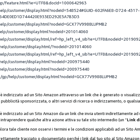
/gp/feature.html?ie=UTF8&docId=1000642963
/help/customer/display.html?nodeId=548524#GUID-602FA6E8-D724-4317
_64DE0ED1D744420E933ED292E5A7B3D3
/help/customer/display.html?nodeId=GCX77V9988LUPMB2
help/customer/display.html?nodeId=201014060
help/customer/display.html/ref=hp_left_v4_sib?ie=UTF8&nodeId=201909
help/customer/display.html/?nodeId=201014060
help/customer/display.html/ref=hp_left_v4_sib?ie=UTF8&nodeId=201909
help/customer/display.html?nodeId=200975440
help/customer/display.html?nodeId=200975440
e/gp/help/customer/display.html?nodeId=GCX77V9988LUPMB2
 è indirizzato ad un Sito Amazon attraverso un link che è generato o visualizz
di pubblicità sponsorizzata, o altri servizi di ricerca o indirizzamento, o qualsi
 è indirizzato ad un Sito Amazon da un link che invia utenti indirettamente a
di intraprendere qualche altra azione attiva su tale sito intermedio (un “
Link d
lora tale cliente non osservi i termini e le condizioni applicabili ad un Sito 
orrettamente tracciato o documentato perché i link dal tuo sito al Sito Ama