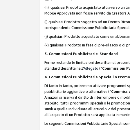
(h) qualsiasi Prodotto acquistato attraverso un Li
Mobile Approvata non fosse servito da Creators API 
(i) qualsiasi Prodotto soggetto ad un Evento Ricomp
corrispondente Commissione Pubblicitaria Special
(j) qualsiasi Prodotto acquistato come un abbona
(k) qualsiasi Prodotto in fase di pre-rilascio o di
3. Commissioni Pubblicitarie Standard
Ferme restando le limitazioni descritte nel present
standard descritte nell'
Allegato
(“
Commissioni P
4. Commissioni Pubblicitarie Speciali o Prom
Di tanto in tanto, potremmo attivare programmi spe
pubblicitarie aggiuntive o alternative (“
Commissio
Amazon si riserva il diritto di interrompere o mod
stabilito, tutti i programmi speciali o le promozi
simili a quelle individuate all'articolo 2 del pres
all'acquisto di un Prodotto sarà applicata in mani
Le seguenti Commissioni Pubblicitarie Speciali son