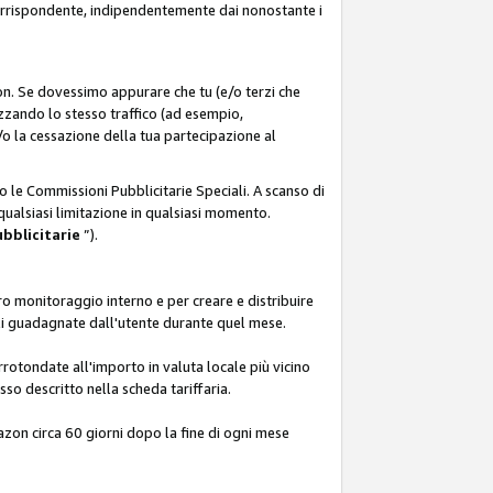
corrispondente, indipendentemente dai nonostante i
on. Se dovessimo appurare che tu (e/o terzi che
zzando lo stesso traffico (ad esempio,
o la cessazione della tua partecipazione al
o le Commissioni Pubblicitarie Speciali. A scanso di
 qualsiasi limitazione in qualsiasi momento.
ubblicitarie
”).
o monitoraggio interno e per creare e distribuire
ali guadagnate dall'utente durante quel mese.
rotondate all'importo in valuta locale più vicino
so descritto nella scheda tariffaria.
azon circa 60 giorni dopo la fine di ogni mese