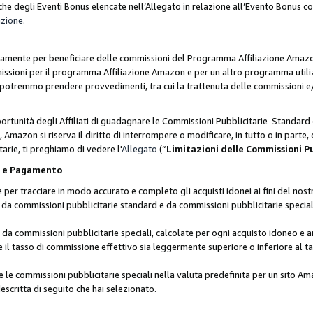
he degli Eventi Bonus elencate nell’Allegato in relazione all’Evento Bonus 
azione.
lusivamente per beneficiare delle commissioni del Programma Affiliazione Amaz
missioni per il programma Affiliazione Amazon e per un altro programma utili
 potremmo prendere provvedimenti, tra cui la trattenuta delle commissioni e/
ortunità degli Affiliati di guadagnare le Commissioni Pubblicitarie Standard 
Amazon si riserva il diritto di interrompere o modificare, in tutto o in parte,
arie, ti preghiamo di vedere l'
Allegato
(“
Limitazioni delle Commissioni P
ie e Pagamento
 tracciare in modo accurato e completo gli acquisti idonei ai fini del nostr
te da commissioni pubblicitarie standard e da commissioni pubblicitarie speci
da commissioni pubblicitarie speciali, calcolate per ogni acquisto idoneo e ar
il tasso di commissione effettivo sia leggermente superiore o inferiore al tas
le commissioni pubblicitarie speciali nella valuta predefinita per un sito Am
escritta di seguito che hai selezionato.