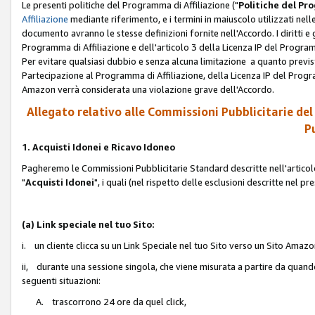
Le presenti politiche del Programma di Affiliazione ("
Politiche del P
Affiliazione
mediante riferimento, e i termini in maiuscolo utilizzati ne
documento avranno le stesse definizioni fornite nell'Accordo. I diritti e gl
Programma di Affiliazione e dell'articolo 3 della Licenza IP del Progra
Per evitare qualsiasi dubbio e senza alcuna limitazione a quanto previsto 
Partecipazione al Programma di Affiliazione, della Licenza IP del Progra
Amazon verrà considerata una violazione grave dell'Accordo.
Allegato relativo alle Commissioni Pubblicitarie del
Pu
1. Acquisti Idonei e Ricavo Idoneo
Pagheremo le Commissioni Pubblicitarie Standard descritte nell'articolo
"
Acquisti Idonei
", i quali (nel rispetto delle esclusioni descritte nel 
(a) Link speciale nel tuo Sito:
i. un cliente clicca su un Link Speciale nel tuo Sito verso un Sito Amazo
ii, durante una sessione singola, che viene misurata a partire da quando u
seguenti situazioni:
A. trascorrono 24 ore da quel click,