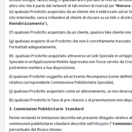
altro sito che è parte del network di tali motori di ricerca) (un "
Motore 
(e) qualsiasi Prodotto acquistato da un cliente che è indirizzato ad un 
sito intermedio, senza richiedere al cliente di cliccare su un link o di in
Reindirizzamento
”),
(f) qualsiasi Prodotto acquistato da un cliente, qualora tale cliente non
(g) qualsiasi acquisto di un Prodotto che non è correttamente tracciat
formattati adeguatamente,
(h) qualsiasi Prodotto acquistato attraverso un Link Speciale in un'App
Speciale in un'Applicazione Mobile Approvata non fosse servito da Creator
potremmo mettere a tua disposizione,
(i) qualsiasi Prodotto soggetto ad un Evento Ricompensa (come definito a
relativa corrispondente Commissione Pubblicitaria Speciale),
(j) qualsiasi Prodotto acquistato come un abbonamento, se non divers
(k) qualsiasi Prodotto in fase di pre-rilascio o di prenotazione non disp
3. Commissioni Pubblicitarie Standard
Ferme restando le limitazioni descritte nel presente Allegato relativo a
commissioni pubblicitarie standard descritte nell'
Allegato
(“
Commissio
percentuale del Ricavo Idoneo.