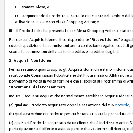
C. tramite Alexa, o
D. aggiungendo il Prodotto al carrello del cliente nell'ambito dell
attivazione iniziale con Alexa Shopping Action; e
iii. il Prodotto che hai presentato con Alexa Shopping Action è stato spe
Per ciascun Acquisto Idoneo, il corrispondente "
Ricavo Idoneo
" è ugua
costi di spedizione, le commissioni per la confezione regalo, i costi di gest
sconti, le commissioni delle carte di credito, e i crediti inesigibili.
2. Acquisti Non Idonei
Fermo restando quanto sopra, gli Acquisti Idonei diventano inidonei qu
relativo alle Commissioni Pubblicitarie del Programma di Affiliazione o di
potremmo di volta in volta fornire e che si applica al Programma di Affil
"
Documenti del Programma
").
Inoltre, i seguenti acquisti che normalmente sarebbero Acquisti Idonei 
(a) qualsiasi Prodotto acquistato dopo la cessazione del tuo
Accordo
,
(b) qualsiasi ordine di Prodotto per cui è stata attivata la procedura di
(c) qualsiasi Prodotto acquistato da un cliente che è indirizzato ad un 
partecipazione ad offerte o aste su parole chiave, termini di ricerca, o a