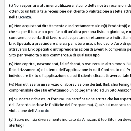
(t) Non esporrai o altrimenti utilizzerai alcuno delle nostre recensioni de
ottenuto un link a tale recensione del cliente o valutazione a stelle attra
nella
Licenza
.
(u) Non acquisterai direttamente o indirettamente alcun(i) Prodotto(i) o
che sia per il tuo uso o per l'uso di un'altra persona fisica o giuridica, e
contraenti, o contatti di lavoro ad acquistare direttamente o indirett
Link Speciali, a prescindere che sia per il loro uso, il tuo uso o l'uso di 
attraverso Link Speciali o intraprenderai azioni di Eventi Ricompensa per
Sito per rivendita o uso commerciale di qualsiasi tipo.
(v) Non coprirai, nasconderai, falsificherai, o oscurerai in altro modo l'U
Reindirizzamento) o l'utente dell'applicazione in cui il Contenuto del
individuare il sito o l'applicazione da cui il cliente clicca attraverso ta
(w) Non utilizzerai un servizio di abbreviazione dei link (link shortening
comprensibile che stai effettuando un collegamento ad un Sito Amazo
(x) Su nostra richiesta, ci fornirai una certificazione scritta che hai r
dell'Accordo, incluse le Politiche del Programma). Qualsiasi mancata co
violazione dell'
Accordo
.
(y) Salvo non sia diversamente indicato da Amazon, il tuo Sito non deve 
alerting).