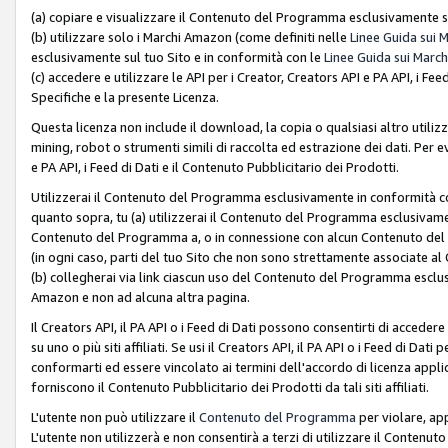
(a) copiare e visualizzare il Contenuto del Programma esclusivamente su
(b) utilizzare solo i Marchi Amazon (come definiti nelle
Linee Guida sui 
esclusivamente sul tuo Sito e in conformità con le
Linee Guida sui March
(c) accedere e utilizzare le API per i Creator, Creators API e PA API, i F
Specifiche e la presente Licenza.
Questa licenza non include il download, la copia o qualsiasi altro utiliz
mining, robot o strumenti simili di raccolta ed estrazione dei dati. Per 
e PA API, i Feed di Dati e il Contenuto Pubblicitario dei Prodotti.
Utilizzerai il Contenuto del Programma esclusivamente in conformità con
quanto sopra, tu (a) utilizzerai il Contenuto del Programma esclusivamen
Contenuto del Programma a, o in connessione con alcun Contenuto del P
(in ogni caso, parti del tuo Sito che non sono strettamente associate a
(b) collegherai via link ciascun uso del Contenuto del Programma esclus
Amazon e non ad alcuna altra pagina.
Il Creators API, il PA API o i Feed di Dati possono consentirti di accedere 
su uno o più siti affiliati. Se usi il Creators API, il PA API o i Feed di Dati
conformarti ed essere vincolato ai termini dell'accordo di licenza applicab
forniscono il Contenuto Pubblicitario dei Prodotti da tali siti affiliati.
L'utente non può utilizzare il
Contenuto del Programma
per violare, app
L'utente non utilizzerà e non consentirà a terzi di utilizzare il Conten