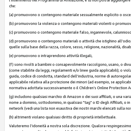
che:
(a) promuovono o contengono materiale sessualmente esplicito o osc
(b) promuovono la violenza o contengono materiali violenti o promuov
(c) promuovono o contengono materiale falso, ingannevole, calunnioso
(d) promuovono o contengono materiali o attività che istighino all'odio, m
quelle sulla base della razza, colore, sesso, religione, nazionalità, disa
(e) promuovono o intraprendono attività illegali,
(f) sono rivolti a bambini o consapevolmente raccolgono, usano, o divulg
(come stabilite da leggi, regolamenti e/o linee guida applicabili); o vi
guida, codice di condotta, standard dell'industria, norme di autoregolame
applicabile relativa alla protezione dei minori (ad esempio, se applicabi
normativa adottata successivamente o il Children’s Online Protection Ac
(g) includono qualsiasi marchio di Amazon o dei suoi affiliati, o una varia
nome a dominio, sottodominio, in qualsiasi "tag" o ID degli Affiliati, o in
network (vedi una lista non esaustiva dei nostri marchi elencati sulla no
(h) altrimenti violano qualsiasi diritto di proprietà intellettuale.
Valuteremo l'idoneità a nostra sola discrezione. Qualora respingessimo l