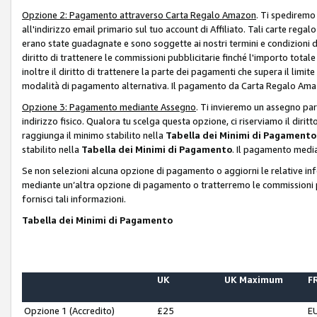
Opzione 2: Pagamento attraverso Carta Regalo Amazon
. Ti spediremo
all'indirizzo email primario sul tuo account di Affiliato. Tali carte rega
erano state guadagnate e sono soggette ai nostri termini e condizioni de
diritto di trattenere le commissioni pubblicitarie finché l'importo tota
inoltre il diritto di trattenere la parte dei pagamenti che supera il lim
modalità di pagamento alternativa. Il pagamento da Carta Regalo Amazo
Opzione 3: Pagamento mediante Assegno
. Ti invieremo un assegno par
indirizzo fisico. Qualora tu scelga questa opzione, ci riserviamo il diri
raggiunga il minimo stabilito nella
Tabella dei Minimi di Pagamento
stabilito nella
Tabella dei Minimi di Pagamento
. Il pagamento media
Se non selezioni alcuna opzione di pagamento o aggiorni le relative in
mediante un’altra opzione di pagamento o tratterremo le commissioni p
fornisci tali informazioni.
Tabella dei Minimi di Pagamento
UK
UK Maximum
FR
Opzione 1 (Accredito)
£25
E