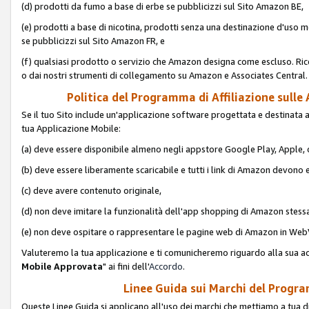
(d) prodotti da fumo a base di erbe se pubblicizzi sul Sito Amazon BE,
(e) prodotti a base di nicotina, prodotti senza una destinazione d'uso m
se pubblicizzi sul Sito Amazon FR, e
(f) qualsiasi prodotto o servizio che Amazon designa come escluso. Rice
o dai nostri strumenti di collegamento su Amazon e Associates Central.
Politica del Programma di Affiliazione sulle A
Se il tuo Sito include un'applicazione software progettata e destinata all'u
tua Applicazione Mobile:
(a) deve essere disponibile almeno negli appstore Google Play, Apple
(b) deve essere liberamente scaricabile e tutti i link di Amazon devono 
(c) deve avere contenuto originale,
(d) non deve imitare la funzionalità dell'app shopping di Amazon stess
(e) non deve ospitare o rappresentare le pagine web di Amazon in We
Valuteremo la tua applicazione e ti comunicheremo riguardo alla sua acc
Mobile Approvata
" ai fini dell'
Accordo
.
Linee Guida sui Marchi del Program
Queste Linee Guida si applicano all'uso dei marchi che mettiamo a tua