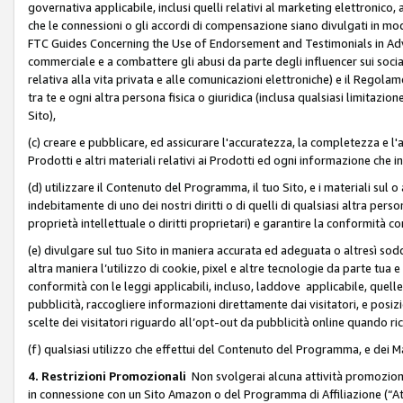
governativa applicabile, inclusi quelli relativi al marketing elettronico, 
che le connessioni o gli accordi di compensazione siano divulgati in mo
FTC Guides Concerning the Use of Endorsement and Testimonials in Adve
commerciale e a combattere gli abusi da parte degli influencer sui soci
relativa alla vita privata e alle comunicazioni elettroniche) e il Rego
tra te e ogni altra persona fisica o giuridica (inclusa qualsiasi limitazion
Sito),
(c) creare e pubblicare, ed assicurare l'accuratezza, la completezza e l'a
Prodotti e altri materiali relativi ai Prodotti ed ogni informazione che in
(d) utilizzare il Contenuto del Programma, il tuo Sito, e i materiali sul 
indebitamente di uno dei nostri diritti o di quelli di qualsiasi altra persona 
proprietà intellettuale o diritti proprietari) e garantire la conformità co
(e) divulgare sul tuo Sito in maniera accurata ed adeguata o altresì soddi
altra maniera l’utilizzo di cookie, pixel e altre tecnologie da parte tua e di
conformità con le leggi applicabili, incluso, laddove applicabile, quelle t
pubblicità, raccogliere informazioni direttamente dai visitatori, e posiz
scelte dei visitatori riguardo all’opt-out da pubblicità online quando ri
(f) qualsiasi utilizzo che effettui del Contenuto del Programma, e dei 
4. Restrizioni Promozionali
Non svolgerai alcuna attività promozionale
in connessione con un Sito Amazon o del Programma di Affiliazione (“At