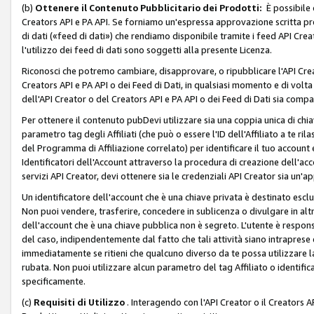
(b)
Ottenere il Contenuto Pubblicitario dei Prodotti:
È possibile 
Creators API e PA API. Se forniamo un'espressa approvazione scritta pre
di dati («feed di dati») che rendiamo disponibile tramite i feed API Creat
l'utilizzo dei feed di dati sono soggetti alla presente Licenza.
Riconosci che potremo cambiare, disapprovare, o ripubblicare l'API Creato
Creators API e PA API o dei Feed di Dati, in qualsiasi momento e di volta i
dell'API Creator o del Creators API e PA API o dei Feed di Dati sia compati
Per ottenere il contenuto pubDevi utilizzare sia una coppia unica di chiav
parametro tag degli Affiliati (che può o essere l'ID dell'Affiliato a te r
del Programma di Affiliazione correlato) per identificare il tuo account e
Identificatori dell'Account attraverso la procedura di creazione dell'acc
servizi API Creator, devi ottenere sia le credenziali API Creator sia un'a
Un identificatore dell'account che è una chiave privata è destinato esc
Non puoi vendere, trasferire, concedere in sublicenza o divulgare in alt
dell'account che è una chiave pubblica non è segreto. L'utente è responsabi
del caso, indipendentemente dal fatto che tali attività siano intraprese 
immediatamente se ritieni che qualcuno diverso da te possa utilizzare la 
rubata. Non puoi utilizzare alcun parametro del tag Affiliato o identif
specificamente.
(c)
Requisiti di Utilizzo
. Interagendo con l'API Creator o il Creators A