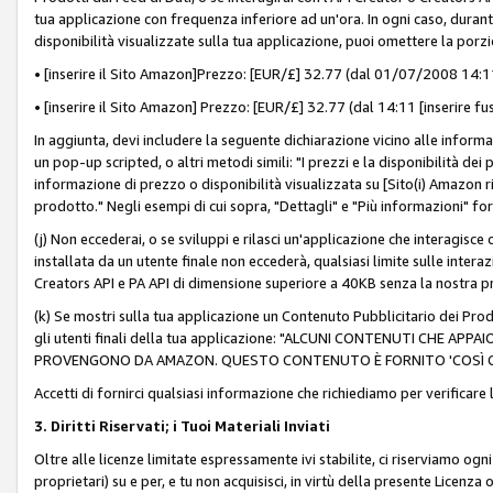
tua applicazione con frequenza inferiore ad un'ora. In ogni caso, durante
disponibilità visualizzate sulla tua applicazione, puoi omettere la porz
• [inserire il Sito Amazon]Prezzo: [EUR/£] 32.77 (dal 01/07/2008 14:11 
• [inserire il Sito Amazon] Prezzo: [EUR/£] 32.77 (dal 14:11 [inserire fu
In aggiunta, devi includere la seguente dichiarazione vicino alle informa
un pop-up scripted, o altri metodi simili: "I prezzi e la disponibilità de
informazione di prezzo o disponibilità visualizzata su [Sito(i) Amazon ri
prodotto." Negli esempi di cui sopra, "Dettagli" e "Più informazioni" fo
(j) Non eccederai, o se sviluppi e rilasci un'applicazione che interagisce
installata da un utente finale non eccederà, qualsiasi limite sulle interazi
Creators API e PA API di dimensione superiore a 40KB senza la nostra p
(k) Se mostri sulla tua applicazione un Contenuto Pubblicitario dei Prodo
gli utenti finali della tua applicazione: "ALCUNI CONTENUTI CHE AP
PROVENGONO DA AMAZON. QUESTO CONTENUTO È FORNITO 'COSÌ CO
Accetti di fornirci qualsiasi informazione che richiediamo per verificare
3. Diritti Riservati; i Tuoi Materiali Inviati
Oltre alle licenze limitate espressamente ivi stabilite, ci riserviamo ogni dir
proprietari) su e per, e tu non acquisisci, in virtù della presente Licenza