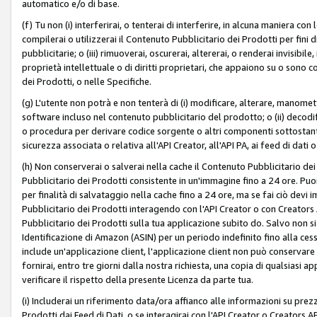
automatico e/o di base.
(f) Tu non (i) interferirai, o tenterai di interferire, in alcuna maniera co
compilerai o utilizzerai il Contenuto Pubblicitario dei Prodotti per fini di
pubblicitarie; o (iii) rimuoverai, oscurerai, altererai, o renderai invisibile, 
proprietà intellettuale o di diritti proprietari, che appaiono su o sono c
dei Prodotti, o nelle Specifiche.
(g) L'utente non potrà e non tenterà di (i) modificare, alterare, manomet
software incluso nel contenuto pubblicitario del prodotto; o (ii) decod
o procedura per derivare codice sorgente o altri componenti sottostan
sicurezza associata o relativa all'API Creator, all'API PA, ai feed di dati 
(h) Non conserverai o salverai nella cache il Contenuto Pubblicitario de
Pubblicitario dei Prodotti consistente in un'immagine fino a 24 ore. Puo
per finalità di salvataggio nella cache fino a 24 ore, ma se fai ciò d
Pubblicitario dei Prodotti interagendo con l'API Creator o con Creator
Pubblicitario dei Prodotti sulla tua applicazione subito do. Salvo non
Identificazione di Amazon (ASIN) per un periodo indefinito fino alla ce
include un'applicazione client, l'applicazione client non può conservare 
fornirai, entro tre giorni dalla nostra richiesta, una copia di qualsiasi ap
verificare il rispetto della presente Licenza da parte tua.
(i) Includerai un riferimento data/ora affianco alle informazioni su prezz
Prodotti dai Feed di Dati, o se interagirai con l'API Creator o Creators 