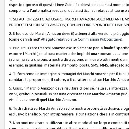
rispetto rigoroso di queste Linee Guida è richiesto in qualsiasi momento
comporterà l'automatica revoca di qualsiasi licenza relativa al tuo us
1. SEI AUTORIZZATO AD USARE I MARCHI AMAZON SOLO MEDIANTE VISU
PRODOTTI SU UN SITO AMAZON, CON UN CORRISPONDENTE LINK SPE
2. Il tuo uso dei Marchi Amazon deve (i) attenersi alla versione più agg
(come definiti nell'
Allegato relativo alle Commissioni Pubblicitarie
).
3. Puoi utilizzare i Marchi Amazon esclusivamente per la finalità speci
esporre i Marchi (i) in alcuna maniera che implichi una sponsorizzazione o 
in una maniera che può, a nostra discrezione, sminuire o altrimenti dann
esempio, in qualsiasi materiale stampato, posta, SMS, MMS, allegato ad 
4. Ti forniremo un'immagine o immagini dei Marchi Amazon per il tuo ut
cambiare le proporzioni, il colore, o il carattere di alcun Marchio Am
5. Ciascun Marchio Amazon deve risultare di per sé, nella sua interezza
visivi, grafici, o testuali. In nessuna circostanza un Marchio Amazon può
visualizzazione di quel Marchio Amazon.
6. Tutti i diritti sui Marchi Amazon sono nostra proprietà esclusiva, e
esclusivo beneficio. Non intraprenderai alcuna azione che sia in contrasto 
7. Non puoi mostrare o utilizzare in altro modo alcun logo o contenuti cr
speciale, a meno che tu non abbia ottenuto da quel venditore o fornitore