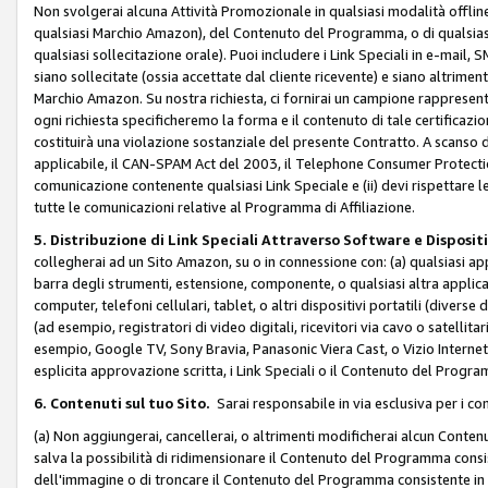
Non svolgerai alcuna Attività Promozionale in qualsiasi modalità offline, a
qualsiasi Marchio Amazon), del Contenuto del Programma, o di qualsiasi
qualsiasi sollecitazione orale). Puoi includere i Link Speciali in e-mail, 
siano sollecitate (ossia accettate dal cliente ricevente) e siano altriment
Marchio Amazon. Su nostra richiesta, ci fornirai un campione rappresentati
ogni richiesta specificheremo la forma e il contenuto di tale certificazi
costituirà una violazione sostanziale del presente Contratto. A scanso di 
applicabile, il CAN-SPAM Act del 2003, il Telephone Consumer Protection 
comunicazione contenente qualsiasi Link Speciale e (ii) devi rispettare l
tutte le comunicazioni relative al Programma di Affiliazione.
5. Distribuzione di Link Speciali Attraverso Software e Disposit
collegherai ad un Sito Amazon, su o in connessione con: (a) qualsiasi a
barra degli strumenti, estensione, componente, o qualsiasi altra applicazi
computer, telefoni cellulari, tablet, o altri dispositivi portatili (divers
(ad esempio, registratori di video digitali, ricevitori via cavo o satellitar
esempio, Google TV, Sony Bravia, Panasonic Viera Cast, o Vizio Internet 
esplicita approvazione scritta, i Link Speciali o il Contenuto del Pro
6. Contenuti sul tuo Sito.
Sarai responsabile in via esclusiva per i con
(a) Non aggiungerai, cancellerai, o altrimenti modificherai alcun Conte
salva la possibilità di ridimensionare il Contenuto del Programma consi
dell'immagine o di troncare il Contenuto del Programma consistente in un