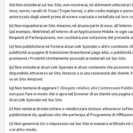
(m) Non includerai sul tuo Sito, non mostrerai, né altrimenti utilizzera
virus, worm, cavalli di Troia (Trojan horse), o altri codici maligni o p
autorizzata dagli utenti prima di essere scaricata o installata sul loro co
(n) Non inquadrerai un Sito Amazon, né alcuna parte di esso, all'interno
(ad esempio, WebView) all'interno di un'Applicazione Mobile. In ogni cas
Requisiti di Partecipazione, non costituirà una violazione del presente a
(o) Non pubblicherai né fornirai alcun Link Speciale o altro contenuto
pubblicità su pagine di transizione (transitional page ads), o pubblicità 
promuove i Prodotti strettamente associati ai materiali sul tuo Sito.
(p) Non includerai alcun Link Speciale in alcun contenuto che posizioni 
disponibile attraverso un Sito Amazon o in una recensione del cliente, fo
su un Sito Amazon).
(q) Non tenterai di aggirare l'
Allegato relativo alle Commissioni Pubblic
non puoi fare in modo che si apra nel browser di un cliente una pagina qu
di un Link Speciale nel tuo Sito.
(r) Non tenterai di intercettare o reindirizzare (incluso attraverso softwa
pubblicitarie da, qualsiasi sito che partecipa al Programma di Affiliazio
(s) Non genererai clic o impression sul tuo Sito in maniera artificiale 
o in altro modo.