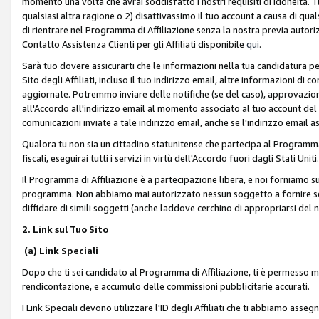
momento una volta che avrai soddisfatto i nostri requisiti di idoneità. 
qualsiasi altra ragione o 2) disattivassimo il tuo account a causa di qua
di rientrare nel Programma di Affiliazione senza la nostra previa autor
Contatto Assistenza Clienti per gli Affiliati disponibile
qui
.
Sarà tuo dovere assicurarti che le informazioni nella tua candidatura pe
Sito degli Affiliati, incluso il tuo indirizzo email, altre informazioni di
aggiornate. Potremmo inviare delle notifiche (se del caso), approvazioni
all'Accordo all'indirizzo email al momento associato al tuo account del
comunicazioni inviate a tale indirizzo email, anche se l'indirizzo email 
Qualora tu non sia un cittadino statunitense che partecipa al Programma
fiscali, eseguirai tutti i servizi in virtù dell'Accordo fuori dagli Stati Uniti
Il Programma di Affiliazione è a partecipazione libera, e noi forniamo sul S
programma. Non abbiamo mai autorizzato nessun soggetto a fornire servi
diffidare di simili soggetti (anche laddove cerchino di appropriarsi del
2. Link sul Tuo Sito
(a) Link Speciali
Dopo che ti sei candidato al Programma di Affiliazione, ti è permesso mos
rendicontazione, e accumulo delle commissioni pubblicitarie accurati.
I Link Speciali devono utilizzare l'ID degli Affiliati che ti abbiamo asseg