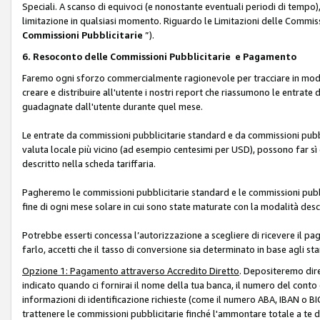
Speciali. A scanso di equivoci (e nonostante eventuali periodi di tempo), 
limitazione in qualsiasi momento. Riguardo le Limitazioni delle Commissi
Commissioni Pubblicitarie
”).
6. Resoconto delle Commissioni Pubblicitarie e Pagamento
Faremo ogni sforzo commercialmente ragionevole per tracciare in modo a
creare e distribuire all'utente i nostri report che riassumono le entrate
guadagnate dall'utente durante quel mese.
Le entrate da commissioni pubblicitarie standard e da commissioni pubbl
valuta locale più vicino (ad esempio centesimi per USD), possono far sì 
descritto nella scheda tariffaria.
Pagheremo le commissioni pubblicitarie standard e le commissioni pubbli
fine di ogni mese solare in cui sono state maturate con la modalità descr
Potrebbe esserti concessa l’autorizzazione a scegliere di ricevere il pa
farlo, accetti che il tasso di conversione sia determinato in base agli s
Opzione 1: Pagamento attraverso Accredito Diretto
. Depositeremo dir
indicato quando ci fornirai il nome della tua banca, il numero del conto
informazioni di identificazione richieste (come il numero ABA, IBAN o BIC,
trattenere le commissioni pubblicitarie finché l'ammontare totale a te 