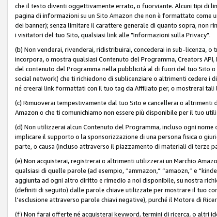
che il testo diventi oggettivamente errato, o fuorviante. Alcuni tipi d
pagina di informazioni su un Sito Amazon che non è formattato come un L
dei banner); senza limitare il carattere generale di quanto sopra, non rimu
i visitatori del tuo Sito, qualsiasi link alle "Informazioni sulla Privacy".
(b) Non venderai, rivenderai, ridistribuirai, concederai in sub-licenza, 
incorpora, o mostra qualsiasi Contenuto del Programma, Creators API, PA A
del contenuto del Programma nella pubblicità al di fuori del tuo Sito o su 
social network) che ti richiedono di sublicenziare o altrimenti cedere i 
né creerai link formattati con il tuo tag da Affiliato per, o mostrerai tali 
(c) Rimuoverai tempestivamente dal tuo Sito e cancellerai o altrimenti
Amazon o che ti comunichiamo non essere più disponibile per il tuo util
(d) Non utilizzerai alcun Contenuto del Programma, incluso ogni nome 
implicare il supporto o la sponsorizzazione di una persona fisica o giur
parte, o causa (incluso attraverso il piazzamento di materiali di terze
(e) Non acquisterai, registrerai o altrimenti utilizzerai un Marchio Amaz
qualsiasi di quelle parole (ad esempio, “ammazon,” “amaozn,” e “kindel,”)
aggiunta ad ogni altro diritto e rimedio a noi disponibile, su nostra rich
(definiti di seguito) dalle parole chiave utilizzate per mostrare il tuo co
l'esclusione attraverso parole chiavi negative), purché il Motore di Ricer
(f) Non farai offerte né acquisterai keyword, termini di ricerca, o altri 