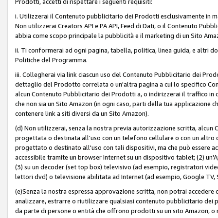
Prodotti, accetti di rispettare i seguenti requisiti:
i. Utilizzerai il Contenuto pubblicitario dei Prodotti esclusivamente in m
Non utilizzerai Creators API e PA API, Feed di Dati, o il Contenuto Pubbli
abbia come scopo principale la pubblicità e il marketing di un Sito Amaz
ii. Ti conformerai ad ogni pagina, tabella, politica, linea guida, e altri d
Politiche del Programma.
iii. Collegherai via link ciascun uso del Contenuto Pubblicitario dei Pr
dettaglio del Prodotto correlata o un'altra pagina a cui lo specifico Con
alcun Contenuto Pubblicitario dei Prodotti a, o indirizzerai il traffico i
che non sia un Sito Amazon (in ogni caso, parti della tua applicazione
contenere link a siti diversi da un Sito Amazon).
(d) Non utilizzerai, senza la nostra previa autorizzazione scritta, alcun
progettata o destinata all'uso con un telefono cellulare o con un altro d
progettato o destinato all'uso con tali dispositivi, ma che può essere acc
accessibile tramite un browser Internet su un dispositivo tablet; (2) u
(3) su un decoder (set top box) televisivo (ad esempio, registratori video d
lettori dvd) o televisione abilitata ad Internet (ad esempio, Google TV,
(e)Senza la nostra espressa approvazione scritta, non potrai accedere o u
analizzare, estrarre o riutilizzare qualsiasi contenuto pubblicitario dei
da parte di persone o entità che offrono prodotti su un sito Amazon, o