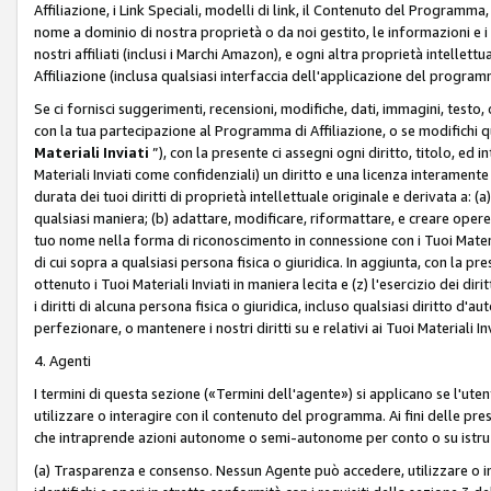
Affiliazione, i Link Speciali, modelli di link, il Contenuto del Programma,
nome a dominio di nostra proprietà o da noi gestito, le informazioni e i ma
nostri affiliati (inclusi i Marchi Amazon), e ogni altra proprietà intell
Affiliazione (inclusa qualsiasi interfaccia dell'applicazione del programm
Se ci fornisci suggerimenti, recensioni, modifiche, dati, immagini, test
con la tua partecipazione al Programma di Affiliazione, o se modifichi 
Materiali Inviati
”), con la presente ci assegni ogni diritto, titolo, ed i
Materiali Inviati come confidenziali) un diritto e una licenza interament
durata dei tuoi diritti di proprietà intellettuale originale e derivata a: (a)
qualsiasi maniera; (b) adattare, modificare, riformattare, e creare opere de
tuo nome nella forma di riconoscimento in connessione con i Tuoi Materiali
di cui sopra a qualsiasi persona fisica o giuridica. In aggiunta, con la pre
ottenuto i Tuoi Materiali Inviati in maniera lecita e (z) l'esercizio dei diri
i diritti di alcuna persona fisica o giuridica, incluso qualsiasi diritto d
perfezionare, o mantenere i nostri diritti su e relativi ai Tuoi Materiali In
4. Agenti
I termini di questa sezione («Termini dell'agente») si applicano se l'uten
utilizzare o interagire con il contenuto del programma. Ai fini delle pre
che intraprende azioni autonome o semi-autonome per conto o su istruzi
(a) Trasparenza e consenso. Nessun Agente può accedere, utilizzare o 