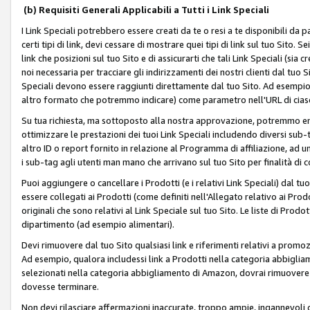
(b) Requisiti Generali Applicabili a Tutti i Link Speciali
I Link Speciali potrebbero essere creati da te o resi a te disponibili da 
certi tipi di link, devi cessare di mostrare quei tipi di link sul tuo Sito. 
link che posizioni sul tuo Sito e di assicurarti che tali Link Speciali (sia
noi necessaria per tracciare gli indirizzamenti dei nostri clienti dal tuo Sit
Speciali devono essere raggiunti direttamente dal tuo Sito. Ad esempio,
altro formato che potremmo indicare) come parametro nell'URL di ciasc
Su tua richiesta, ma sottoposto alla nostra approvazione, potremmo emet
ottimizzare le prestazioni dei tuoi Link Speciali includendo diversi sub-t
altro ID o report fornito in relazione al Programma di affiliazione, ad
i sub-tag agli utenti man mano che arrivano sul tuo Sito per finalità di 
Puoi aggiungere o cancellare i Prodotti (e i relativi Link Speciali) dal 
essere collegati ai Prodotti (come definiti nell'Allegato relativo ai Prodo
originali che sono relativi al Link Speciale sul tuo Sito. Le liste di Prod
dipartimento (ad esempio alimentari).
Devi rimuovere dal tuo Sito qualsiasi link e riferimenti relativi a prom
Ad esempio, qualora includessi link a Prodotti nella categoria abbigli
selezionati nella categoria abbigliamento di Amazon, dovrai rimuover
dovesse terminare.
Non devi rilasciare affermazioni inaccurate, troppo ampie, ingannevoli 