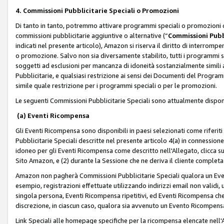
4. Commissioni Pubblicitarie Speciali o Promozioni
Di tanto in tanto, potremmo attivare programmi speciali o promozioni ch
commissioni pubblicitarie aggiuntive o alternative (“
Commissioni Pubbl
indicati nel presente articolo), Amazon si riserva il diritto di interrom
o promozione. Salvo non sia diversamente stabilito, tutti i programmi s
soggetti ad esclusioni per mancanza di idoneità sostanzialmente simili a
Pubblicitarie, e qualsiasi restrizione ai sensi dei Documenti del Progr
simile quale restrizione per i programmi speciali o per le promozioni.
Le seguenti Commissioni Pubblicitarie Speciali sono attualmente disponi
(a) Eventi Ricompensa
Gli Eventi Ricompensa sono disponibili in paesi selezionati come riferiti 
Pubblicitarie Speciali descritte nel presente articolo 4(a) in connessione 
idoneo per gli Eventi Ricompensa come descritto nell'Allegato, clicca 
Sito Amazon, e (2) durante la Sessione che ne deriva il cliente completa
Amazon non pagherà Commissioni Pubblicitarie Speciali qualora un Event
esempio, registrazioni effettuate utilizzando indirizzi email non validi
singola persona, Eventi Ricompensa ripetitivi, ed Eventi Ricompensa che
discrezione, in ciascun caso, qualora sia avvenuto un Evento Ricompensa
Link Speciali alle homepage specifiche per la ricompensa elencate nel