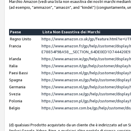
Marchio Amazon (vedi una lista non esaustiva dei nostri marchi mediante i 
(ad esempio, “ammazon”, “amaozn”, and “kindel”) (congiuntamente, un
Paese
Lista Non Esaustiva dei Marchi
Regno Unito
https://www.amazon.co.uk/gp/feature.html?ie=
Francia
https://www.amazon.fr/gp/help/customer/displ
E78834F9BA58__SECTION_64DE0ED1D744420E
Irlanda
https://www.amazon.ie/gp/help/customer/displ
Italia
https://www.amazon.it/gp/help/customer/displa
Paesi Bassi
https://www.amazon.nl/gp/help/customer/displa
Spagna
https://www.amazon.es/gp/help/customer/displa
Germania
https://www.amazon.nl/gp/help/customer/displa
Svezia
https://www.amazon.se/gp/help/customer/displa
Polonia
https://www.amazon.pl/gp/help/customer/displa
Belgio
https://www.amazon.com.be/gp/help/customer/d
(d) qualsiasi Prodotto acquistato da un cliente che è indirizzato ad un 
(inclusi Google, Yahoo, Bing, o qualsiasi altro portale di ricerca, servizio