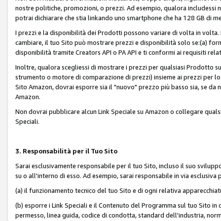
nostre politiche, promozioni, o prezzi. Ad esempio, qualora includessi
potrai dichiarare che stia linkando uno smartphone che ha 128 GB di m
I prezzi e la disponibilità dei Prodotti possono variare di volta in volta
cambiare, il tuo Sito può mostrare prezzi e disponibilità solo se:(a) fornia
disponibilità tramite Creators API o PA API e ti conformi ai requisiti rela
Inoltre, qualora scegliessi di mostrare i prezzi per qualsiasi Prodotto su
strumento o motore di comparazione di prezzi) insieme ai prezzi per lo s
Sito Amazon, dovrai esporre sia il "nuovo" prezzo più basso sia, se da noi
Amazon.
Non dovrai pubblicare alcun Link Speciale su Amazon o collegare qualsia
Speciali.
3. Responsabilità per il Tuo Sito
Sarai esclusivamente responsabile per il tuo Sito, incluso il suo svilu
su o all'interno di esso. Ad esempio, sarai responsabile in via esclusiva 
(a) il funzionamento tecnico del tuo Sito e di ogni relativa apparecchia
(b) esporre i Link Speciali e il Contenuto del Programma sul tuo Sito in 
permesso, linea guida, codice di condotta, standard dell'industria, norme