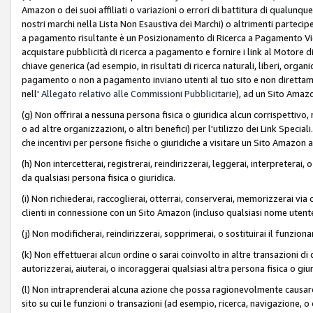
Amazon o dei suoi affiliati o variazioni o errori di battitura di qualunqu
nostri marchi nella Lista Non Esaustiva dei Marchi) o altrimenti partecipe
a pagamento risultante è un Posizionamento di Ricerca a Pagamento Vie
acquistare pubblicità di ricerca a pagamento e fornire i link al Motore di 
chiave generica (ad esempio, in risultati di ricerca naturali, liberi, organ
pagamento o non a pagamento inviano utenti al tuo sito e non direttam
nell'
Allegato relativo alle Commissioni Pubblicitarie
), ad un Sito Amaz
(g) Non offrirai a nessuna persona fisica o giuridica alcun corrispettivo, 
o ad altre organizzazioni, o altri benefici) per l'utilizzo dei Link Spe
che incentivi per persone fisiche o giuridiche a visitare un Sito Amazon a
(h) Non intercetterai, registrerai, reindirizzerai, leggerai, interpreterai
da qualsiasi persona fisica o giuridica.
(i) Non richiederai, raccoglierai, otterrai, conserverai, memorizzerai via 
clienti in connessione con un Sito Amazon (incluso qualsiasi nome utent
(j) Non modificherai, reindirizzerai, sopprimerai, o sostituirai il funzio
(k) Non effettuerai alcun ordine o sarai coinvolto in altre transazioni di
autorizzerai, aiuterai, o incoraggerai qualsiasi altra persona fisica o giu
(l) Non intraprenderai alcuna azione che possa ragionevolmente causare 
sito su cui le funzioni o transazioni (ad esempio, ricerca, navigazione, 