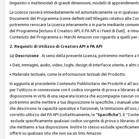
linguistici o multimodali di grandi dimensioni, modelli di apprendiment
La Licenza cesserà immediatamente ed automaticamente se in qualsiasi
Documenti del Programma (come definiti nell'Allegato relativo alle Comm
potremmo revocare la Licenza interamente o in parte mediante comunicaz
del Programma [incluso il Creators API, il PA API e i Feed di Dati] . e r
Contenuto del Programma e i Marchi Amazon con riguardo a quelli per cu
2. Requisiti di Utilizzo di Creators API e PA API
(a)
Descrizione
. Ai sensi della presente Licenza, potremmo mettere a
• Dati, immagini, audio, video, loghi, design di interfacce utente, e altri 
• Materiale testuale, come le informazioni testuali del Prodotto.
In aggiunta al precedente Contenuto Pubblicitario dei Prodotti e all’ac
per l'utilizzo in connessione con il codice sorgente di prova e libraries 
disposizione in virtù di una separata licenza che accompagna ciascun cod
potremmo anche mettere a tua disposizione le specifiche, i manuali utent
che descrivono le capacità operative e funzionali, le limitazioni all'uso, i 
corretto utilizzo del PA API (collettivamente, le "
Specifiche
"). Il “Con
esclude specificamente qualsiasi codice sorgente di prova o libraries ch
che mettiamo a tua disposizione. Inoltre lo stesso esclude specificament
offerti su qualsiasi sito che non sia un Sito Amazon.