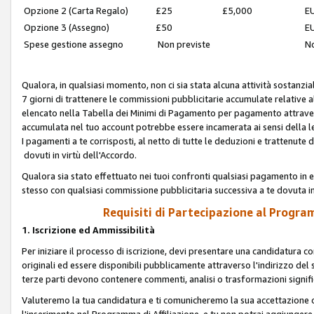
Opzione 2 (Carta Regalo)
£25
£5,000
EU
Opzione 3 (Assegno)
£50
EU
Spese gestione assegno
Non previste
No
Qualora, in qualsiasi momento, non ci sia stata alcuna attività sostanzial
7 giorni di trattenere le commissioni pubblicitarie accumulate relative
elencato nella Tabella dei Minimi di Pagamento per pagamento attrave
accumulata nel tuo account potrebbe essere incamerata ai sensi della leg
I pagamenti a te corrisposti, al netto di tutte le deduzioni e trattenut
dovuti in virtù dell'Accordo.
Qualora sia stato effettuato nei tuoi confronti qualsiasi pagamento in e
stesso con qualsiasi commissione pubblicitaria successiva a te dovuta in
Requisiti di Partecipazione al Program
1. Iscrizione ed Ammissibilità
Per iniziare il processo di iscrizione, devi presentare una candidatura 
originali ed essere disponibili pubblicamente attraverso l'indirizzo del s
terze parti devono contenere commenti, analisi o trasformazioni significat
Valuteremo la tua candidatura e ti comunicheremo la sua accettazione o r
l'inserimento nel Programma di Affiliazione, e tu non potrai aggiungere 