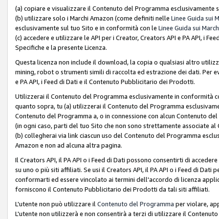
(a) copiare e visualizzare il Contenuto del Programma esclusivamente su
(b) utilizzare solo i Marchi Amazon (come definiti nelle
Linee Guida sui 
esclusivamente sul tuo Sito e in conformità con le
Linee Guida sui March
(c) accedere e utilizzare le API per i Creator, Creators API e PA API, i F
Specifiche e la presente Licenza.
Questa licenza non include il download, la copia o qualsiasi altro utiliz
mining, robot o strumenti simili di raccolta ed estrazione dei dati. Per 
e PA API, i Feed di Dati e il Contenuto Pubblicitario dei Prodotti.
Utilizzerai il Contenuto del Programma esclusivamente in conformità con
quanto sopra, tu (a) utilizzerai il Contenuto del Programma esclusivamen
Contenuto del Programma a, o in connessione con alcun Contenuto del P
(in ogni caso, parti del tuo Sito che non sono strettamente associate a
(b) collegherai via link ciascun uso del Contenuto del Programma esclus
Amazon e non ad alcuna altra pagina.
Il Creators API, il PA API o i Feed di Dati possono consentirti di accedere 
su uno o più siti affiliati. Se usi il Creators API, il PA API o i Feed di Dati
conformarti ed essere vincolato ai termini dell'accordo di licenza applicab
forniscono il Contenuto Pubblicitario dei Prodotti da tali siti affiliati.
L'utente non può utilizzare il
Contenuto del Programma
per violare, app
L'utente non utilizzerà e non consentirà a terzi di utilizzare il Conten