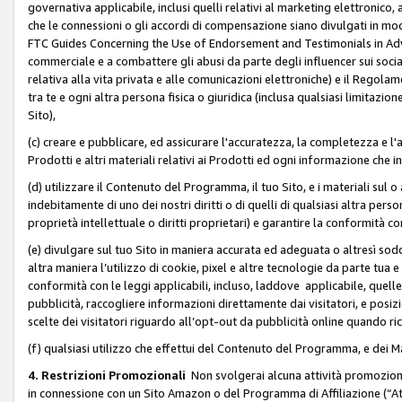
governativa applicabile, inclusi quelli relativi al marketing elettronico, 
che le connessioni o gli accordi di compensazione siano divulgati in mo
FTC Guides Concerning the Use of Endorsement and Testimonials in Adve
commerciale e a combattere gli abusi da parte degli influencer sui soci
relativa alla vita privata e alle comunicazioni elettroniche) e il Rego
tra te e ogni altra persona fisica o giuridica (inclusa qualsiasi limitazion
Sito),
(c) creare e pubblicare, ed assicurare l'accuratezza, la completezza e l'a
Prodotti e altri materiali relativi ai Prodotti ed ogni informazione che in
(d) utilizzare il Contenuto del Programma, il tuo Sito, e i materiali sul 
indebitamente di uno dei nostri diritti o di quelli di qualsiasi altra persona 
proprietà intellettuale o diritti proprietari) e garantire la conformità co
(e) divulgare sul tuo Sito in maniera accurata ed adeguata o altresì soddi
altra maniera l’utilizzo di cookie, pixel e altre tecnologie da parte tua e di
conformità con le leggi applicabili, incluso, laddove applicabile, quelle t
pubblicità, raccogliere informazioni direttamente dai visitatori, e posiz
scelte dei visitatori riguardo all’opt-out da pubblicità online quando ri
(f) qualsiasi utilizzo che effettui del Contenuto del Programma, e dei 
4. Restrizioni Promozionali
Non svolgerai alcuna attività promozionale
in connessione con un Sito Amazon o del Programma di Affiliazione (“At