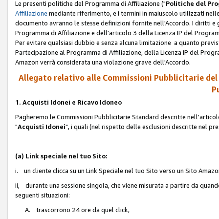
Le presenti politiche del Programma di Affiliazione ("
Politiche del P
Affiliazione
mediante riferimento, e i termini in maiuscolo utilizzati ne
documento avranno le stesse definizioni fornite nell'Accordo. I diritti e gl
Programma di Affiliazione e dell'articolo 3 della Licenza IP del Progra
Per evitare qualsiasi dubbio e senza alcuna limitazione a quanto previsto 
Partecipazione al Programma di Affiliazione, della Licenza IP del Progra
Amazon verrà considerata una violazione grave dell'Accordo.
Allegato relativo alle Commissioni Pubblicitarie del
Pu
1. Acquisti Idonei e Ricavo Idoneo
Pagheremo le Commissioni Pubblicitarie Standard descritte nell'articolo
"
Acquisti Idonei
", i quali (nel rispetto delle esclusioni descritte nel 
(a) Link speciale nel tuo Sito:
i. un cliente clicca su un Link Speciale nel tuo Sito verso un Sito Amazo
ii, durante una sessione singola, che viene misurata a partire da quando u
seguenti situazioni:
A. trascorrono 24 ore da quel click,