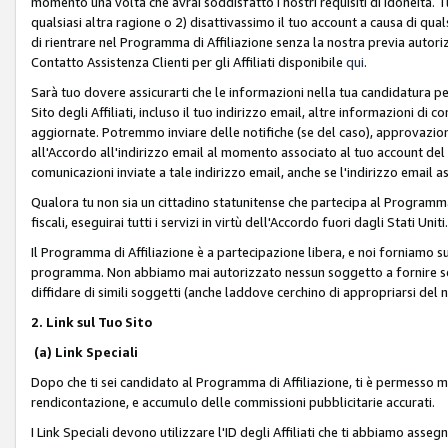
momento una volta che avrai soddisfatto i nostri requisiti di idoneità. 
qualsiasi altra ragione o 2) disattivassimo il tuo account a causa di qua
di rientrare nel Programma di Affiliazione senza la nostra previa autor
Contatto Assistenza Clienti per gli Affiliati disponibile
qui
.
Sarà tuo dovere assicurarti che le informazioni nella tua candidatura pe
Sito degli Affiliati, incluso il tuo indirizzo email, altre informazioni di
aggiornate. Potremmo inviare delle notifiche (se del caso), approvazioni
all'Accordo all'indirizzo email al momento associato al tuo account del
comunicazioni inviate a tale indirizzo email, anche se l'indirizzo email 
Qualora tu non sia un cittadino statunitense che partecipa al Programma
fiscali, eseguirai tutti i servizi in virtù dell'Accordo fuori dagli Stati Uniti
Il Programma di Affiliazione è a partecipazione libera, e noi forniamo sul S
programma. Non abbiamo mai autorizzato nessun soggetto a fornire servi
diffidare di simili soggetti (anche laddove cerchino di appropriarsi del
2. Link sul Tuo Sito
(a) Link Speciali
Dopo che ti sei candidato al Programma di Affiliazione, ti è permesso mos
rendicontazione, e accumulo delle commissioni pubblicitarie accurati.
I Link Speciali devono utilizzare l'ID degli Affiliati che ti abbiamo asseg