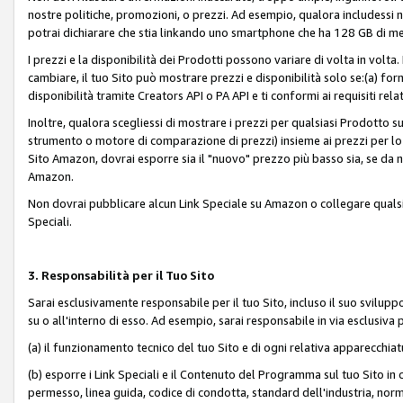
nostre politiche, promozioni, o prezzi. Ad esempio, qualora includessi
potrai dichiarare che stia linkando uno smartphone che ha 128 GB di m
I prezzi e la disponibilità dei Prodotti possono variare di volta in volta
cambiare, il tuo Sito può mostrare prezzi e disponibilità solo se:(a) fornia
disponibilità tramite Creators API o PA API e ti conformi ai requisiti rela
Inoltre, qualora scegliessi di mostrare i prezzi per qualsiasi Prodotto su
strumento o motore di comparazione di prezzi) insieme ai prezzi per lo s
Sito Amazon, dovrai esporre sia il "nuovo" prezzo più basso sia, se da noi
Amazon.
Non dovrai pubblicare alcun Link Speciale su Amazon o collegare qualsia
Speciali.
3. Responsabilità per il Tuo Sito
Sarai esclusivamente responsabile per il tuo Sito, incluso il suo svilu
su o all'interno di esso. Ad esempio, sarai responsabile in via esclusiva 
(a) il funzionamento tecnico del tuo Sito e di ogni relativa apparecchia
(b) esporre i Link Speciali e il Contenuto del Programma sul tuo Sito in 
permesso, linea guida, codice di condotta, standard dell'industria, norme