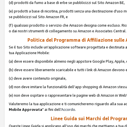
(d) prodotti da fumo a base di erbe se pubblicizzi sul Sito Amazon BE,
(e) prodotti a base di nicotina, prodotti senza una destinazione d'uso m
se pubblicizzi sul Sito Amazon FR, e
(f) qualsiasi prodotto o servizio che Amazon designa come escluso. Rice
o dai nostri strumenti di collegamento su Amazon e Associates Central.
Politica del Programma di Affiliazione sulle A
Se il tuo Sito include un'applicazione software progettata e destinata all'u
tua Applicazione Mobile:
(a) deve essere disponibile almeno negli appstore Google Play, Apple
(b) deve essere liberamente scaricabile e tutti i link di Amazon devono 
(c) deve avere contenuto originale,
(d) non deve imitare la funzionalità dell'app shopping di Amazon stess
(e) non deve ospitare o rappresentare le pagine web di Amazon in We
Valuteremo la tua applicazione e ti comunicheremo riguardo alla sua acc
Mobile Approvata
" ai fini dell'
Accordo
.
Linee Guida sui Marchi del Program
Queste Linee Guida si applicano all'uso dei marchi che mettiamo a tua