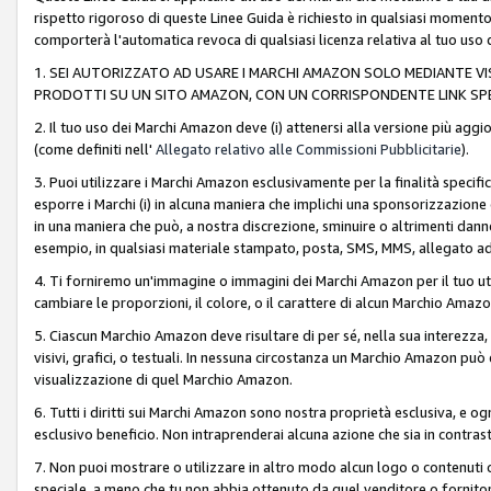
rispetto rigoroso di queste Linee Guida è richiesto in qualsiasi momento
comporterà l'automatica revoca di qualsiasi licenza relativa al tuo us
1. SEI AUTORIZZATO AD USARE I MARCHI AMAZON SOLO MEDIANTE VISU
PRODOTTI SU UN SITO AMAZON, CON UN CORRISPONDENTE LINK SPE
2. Il tuo uso dei Marchi Amazon deve (i) attenersi alla versione più agg
(come definiti nell'
Allegato relativo alle Commissioni Pubblicitarie
).
3. Puoi utilizzare i Marchi Amazon esclusivamente per la finalità speci
esporre i Marchi (i) in alcuna maniera che implichi una sponsorizzazione o 
in una maniera che può, a nostra discrezione, sminuire o altrimenti dann
esempio, in qualsiasi materiale stampato, posta, SMS, MMS, allegato ad 
4. Ti forniremo un'immagine o immagini dei Marchi Amazon per il tuo ut
cambiare le proporzioni, il colore, o il carattere di alcun Marchio Am
5. Ciascun Marchio Amazon deve risultare di per sé, nella sua interezza
visivi, grafici, o testuali. In nessuna circostanza un Marchio Amazon può
visualizzazione di quel Marchio Amazon.
6. Tutti i diritti sui Marchi Amazon sono nostra proprietà esclusiva, e
esclusivo beneficio. Non intraprenderai alcuna azione che sia in contrasto 
7. Non puoi mostrare o utilizzare in altro modo alcun logo o contenuti cr
speciale, a meno che tu non abbia ottenuto da quel venditore o fornitore