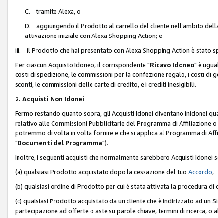
C. tramite Alexa, o
D. aggiungendo il Prodotto al carrello del cliente nell'ambito dell
attivazione iniziale con Alexa Shopping Action; e
iii. il Prodotto che hai presentato con Alexa Shopping Action è stato spe
Per ciascun Acquisto Idoneo, il corrispondente "
Ricavo Idoneo
" è ugua
costi di spedizione, le commissioni per la confezione regalo, i costi di gest
sconti, le commissioni delle carte di credito, e i crediti inesigibili.
2. Acquisti Non Idonei
Fermo restando quanto sopra, gli Acquisti Idonei diventano inidonei qu
relativo alle Commissioni Pubblicitarie del Programma di Affiliazione o di
potremmo di volta in volta fornire e che si applica al Programma di Affil
"
Documenti del Programma
").
Inoltre, i seguenti acquisti che normalmente sarebbero Acquisti Idonei 
(a) qualsiasi Prodotto acquistato dopo la cessazione del tuo
Accordo
,
(b) qualsiasi ordine di Prodotto per cui è stata attivata la procedura di
(c) qualsiasi Prodotto acquistato da un cliente che è indirizzato ad un 
partecipazione ad offerte o aste su parole chiave, termini di ricerca, o a