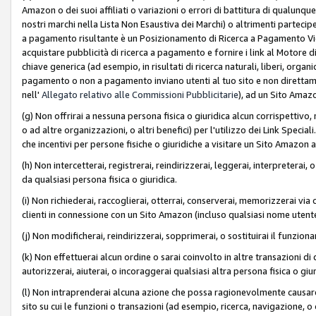
Amazon o dei suoi affiliati o variazioni o errori di battitura di qualunqu
nostri marchi nella Lista Non Esaustiva dei Marchi) o altrimenti partecipe
a pagamento risultante è un Posizionamento di Ricerca a Pagamento Vie
acquistare pubblicità di ricerca a pagamento e fornire i link al Motore di 
chiave generica (ad esempio, in risultati di ricerca naturali, liberi, organ
pagamento o non a pagamento inviano utenti al tuo sito e non direttam
nell'
Allegato relativo alle Commissioni Pubblicitarie
), ad un Sito Amaz
(g) Non offrirai a nessuna persona fisica o giuridica alcun corrispettivo, 
o ad altre organizzazioni, o altri benefici) per l'utilizzo dei Link Spe
che incentivi per persone fisiche o giuridiche a visitare un Sito Amazon a
(h) Non intercetterai, registrerai, reindirizzerai, leggerai, interpreterai
da qualsiasi persona fisica o giuridica.
(i) Non richiederai, raccoglierai, otterrai, conserverai, memorizzerai via 
clienti in connessione con un Sito Amazon (incluso qualsiasi nome utent
(j) Non modificherai, reindirizzerai, sopprimerai, o sostituirai il funzio
(k) Non effettuerai alcun ordine o sarai coinvolto in altre transazioni di
autorizzerai, aiuterai, o incoraggerai qualsiasi altra persona fisica o giu
(l) Non intraprenderai alcuna azione che possa ragionevolmente causare 
sito su cui le funzioni o transazioni (ad esempio, ricerca, navigazione, 