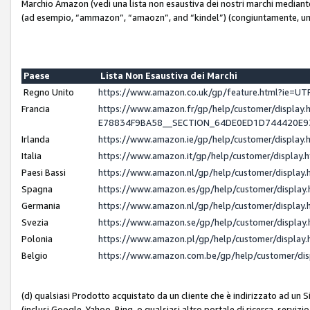
Marchio Amazon (vedi una lista non esaustiva dei nostri marchi mediante i 
(ad esempio, “ammazon”, “amaozn”, and “kindel”) (congiuntamente, un
Paese
Lista Non Esaustiva dei Marchi
Regno Unito
https://www.amazon.co.uk/gp/feature.html?ie=
Francia
https://www.amazon.fr/gp/help/customer/displ
E78834F9BA58__SECTION_64DE0ED1D744420E
Irlanda
https://www.amazon.ie/gp/help/customer/displ
Italia
https://www.amazon.it/gp/help/customer/displa
Paesi Bassi
https://www.amazon.nl/gp/help/customer/displa
Spagna
https://www.amazon.es/gp/help/customer/displa
Germania
https://www.amazon.nl/gp/help/customer/displa
Svezia
https://www.amazon.se/gp/help/customer/displa
Polonia
https://www.amazon.pl/gp/help/customer/displa
Belgio
https://www.amazon.com.be/gp/help/customer/d
(d) qualsiasi Prodotto acquistato da un cliente che è indirizzato ad un 
(inclusi Google, Yahoo, Bing, o qualsiasi altro portale di ricerca, servizio