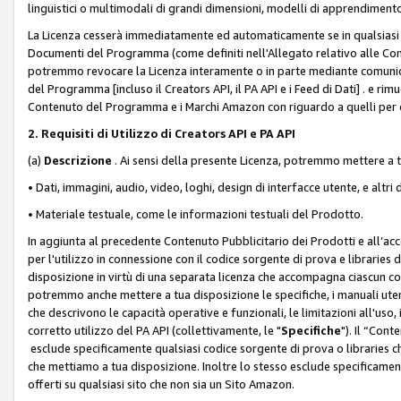
linguistici o multimodali di grandi dimensioni, modelli di apprendiment
La Licenza cesserà immediatamente ed automaticamente se in qualsiasi
Documenti del Programma (come definiti nell'Allegato relativo alle Comm
potremmo revocare la Licenza interamente o in parte mediante comunicaz
del Programma [incluso il Creators API, il PA API e i Feed di Dati] . e r
Contenuto del Programma e i Marchi Amazon con riguardo a quelli per cu
2. Requisiti di Utilizzo di Creators API e PA API
(a)
Descrizione
. Ai sensi della presente Licenza, potremmo mettere a
• Dati, immagini, audio, video, loghi, design di interfacce utente, e altri 
• Materiale testuale, come le informazioni testuali del Prodotto.
In aggiunta al precedente Contenuto Pubblicitario dei Prodotti e all’ac
per l'utilizzo in connessione con il codice sorgente di prova e libraries 
disposizione in virtù di una separata licenza che accompagna ciascun cod
potremmo anche mettere a tua disposizione le specifiche, i manuali utent
che descrivono le capacità operative e funzionali, le limitazioni all'uso, i 
corretto utilizzo del PA API (collettivamente, le "
Specifiche
"). Il “Con
esclude specificamente qualsiasi codice sorgente di prova o libraries ch
che mettiamo a tua disposizione. Inoltre lo stesso esclude specificament
offerti su qualsiasi sito che non sia un Sito Amazon.