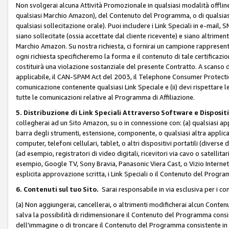
Non svolgerai alcuna Attività Promozionale in qualsiasi modalità offline, a
qualsiasi Marchio Amazon), del Contenuto del Programma, o di qualsiasi
qualsiasi sollecitazione orale). Puoi includere i Link Speciali in e-mail, 
siano sollecitate (ossia accettate dal cliente ricevente) e siano altriment
Marchio Amazon. Su nostra richiesta, ci fornirai un campione rappresentati
ogni richiesta specificheremo la forma e il contenuto di tale certificazi
costituirà una violazione sostanziale del presente Contratto. A scanso di 
applicabile, il CAN-SPAM Act del 2003, il Telephone Consumer Protection 
comunicazione contenente qualsiasi Link Speciale e (ii) devi rispettare l
tutte le comunicazioni relative al Programma di Affiliazione.
5. Distribuzione di Link Speciali Attraverso Software e Disposit
collegherai ad un Sito Amazon, su o in connessione con: (a) qualsiasi a
barra degli strumenti, estensione, componente, o qualsiasi altra applicazi
computer, telefoni cellulari, tablet, o altri dispositivi portatili (divers
(ad esempio, registratori di video digitali, ricevitori via cavo o satellitar
esempio, Google TV, Sony Bravia, Panasonic Viera Cast, o Vizio Internet 
esplicita approvazione scritta, i Link Speciali o il Contenuto del Pro
6. Contenuti sul tuo Sito.
Sarai responsabile in via esclusiva per i con
(a) Non aggiungerai, cancellerai, o altrimenti modificherai alcun Conte
salva la possibilità di ridimensionare il Contenuto del Programma consi
dell'immagine o di troncare il Contenuto del Programma consistente in un