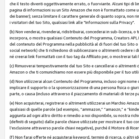
che il testo diventi oggettivamente errato, o fuorviante. Alcuni tipi d
pagina di informazioni su un Sito Amazon che non è formattato come un L
dei banner); senza limitare il carattere generale di quanto sopra, non rimu
i visitatori del tuo Sito, qualsiasi link alle "Informazioni sulla Privacy".
(b) Non venderai, rivenderai, ridistribuirai, concederai in sub-licenza, 
incorpora, o mostra qualsiasi Contenuto del Programma, Creators API, PA A
del contenuto del Programma nella pubblicità al di fuori del tuo Sito o su 
social network) che ti richiedono di sublicenziare o altrimenti cedere i 
né creerai link formattati con il tuo tag da Affiliato per, o mostrerai tali 
(c) Rimuoverai tempestivamente dal tuo Sito e cancellerai o altrimenti
Amazon o che ti comunichiamo non essere più disponibile per il tuo util
(d) Non utilizzerai alcun Contenuto del Programma, incluso ogni nome 
implicare il supporto o la sponsorizzazione di una persona fisica o giur
parte, o causa (incluso attraverso il piazzamento di materiali di terze
(e) Non acquisterai, registrerai o altrimenti utilizzerai un Marchio Amaz
qualsiasi di quelle parole (ad esempio, “ammazon,” “amaozn,” e “kindel,”)
aggiunta ad ogni altro diritto e rimedio a noi disponibile, su nostra rich
(definiti di seguito) dalle parole chiave utilizzate per mostrare il tuo co
l'esclusione attraverso parole chiavi negative), purché il Motore di Ricer
(f) Non farai offerte né acquisterai keyword, termini di ricerca, o altri 