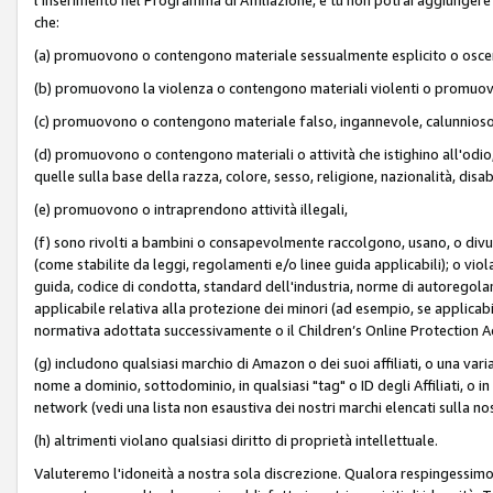
che:
(a) promuovono o contengono materiale sessualmente esplicito o osc
(b) promuovono la violenza o contengono materiali violenti o promuov
(c) promuovono o contengono materiale falso, ingannevole, calunnioso
(d) promuovono o contengono materiali o attività che istighino all'odio, m
quelle sulla base della razza, colore, sesso, religione, nazionalità, disa
(e) promuovono o intraprendono attività illegali,
(f) sono rivolti a bambini o consapevolmente raccolgono, usano, o divulg
(come stabilite da leggi, regolamenti e/o linee guida applicabili); o vi
guida, codice di condotta, standard dell'industria, norme di autoregolame
applicabile relativa alla protezione dei minori (ad esempio, se applicabi
normativa adottata successivamente o il Children’s Online Protection Ac
(g) includono qualsiasi marchio di Amazon o dei suoi affiliati, o una varia
nome a dominio, sottodominio, in qualsiasi "tag" o ID degli Affiliati, o in
network (vedi una lista non esaustiva dei nostri marchi elencati sulla no
(h) altrimenti violano qualsiasi diritto di proprietà intellettuale.
Valuteremo l'idoneità a nostra sola discrezione. Qualora respingessimo l