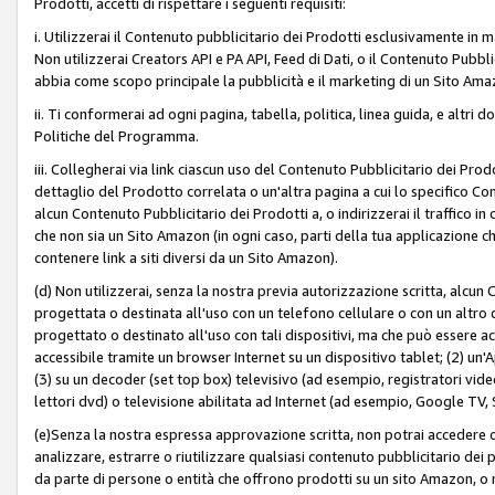
Prodotti, accetti di rispettare i seguenti requisiti:
i. Utilizzerai il Contenuto pubblicitario dei Prodotti esclusivamente in m
Non utilizzerai Creators API e PA API, Feed di Dati, o il Contenuto Pubbli
abbia come scopo principale la pubblicità e il marketing di un Sito Amaz
ii. Ti conformerai ad ogni pagina, tabella, politica, linea guida, e altri d
Politiche del Programma.
iii. Collegherai via link ciascun uso del Contenuto Pubblicitario dei Pr
dettaglio del Prodotto correlata o un'altra pagina a cui lo specifico Con
alcun Contenuto Pubblicitario dei Prodotti a, o indirizzerai il traffico i
che non sia un Sito Amazon (in ogni caso, parti della tua applicazione
contenere link a siti diversi da un Sito Amazon).
(d) Non utilizzerai, senza la nostra previa autorizzazione scritta, alcun
progettata o destinata all'uso con un telefono cellulare o con un altro d
progettato o destinato all'uso con tali dispositivi, ma che può essere acc
accessibile tramite un browser Internet su un dispositivo tablet; (2) u
(3) su un decoder (set top box) televisivo (ad esempio, registratori video d
lettori dvd) o televisione abilitata ad Internet (ad esempio, Google TV,
(e)Senza la nostra espressa approvazione scritta, non potrai accedere o u
analizzare, estrarre o riutilizzare qualsiasi contenuto pubblicitario dei
da parte di persone o entità che offrono prodotti su un sito Amazon, o