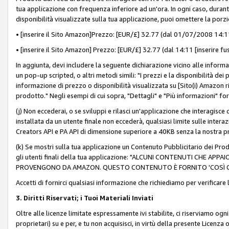
tua applicazione con frequenza inferiore ad un'ora. In ogni caso, durante
disponibilità visualizzate sulla tua applicazione, puoi omettere la porz
• [inserire il Sito Amazon]Prezzo: [EUR/£] 32.77 (dal 01/07/2008 14:11 
• [inserire il Sito Amazon] Prezzo: [EUR/£] 32.77 (dal 14:11 [inserire fu
In aggiunta, devi includere la seguente dichiarazione vicino alle informa
un pop-up scripted, o altri metodi simili: "I prezzi e la disponibilità de
informazione di prezzo o disponibilità visualizzata su [Sito(i) Amazon ri
prodotto." Negli esempi di cui sopra, "Dettagli" e "Più informazioni" fo
(j) Non eccederai, o se sviluppi e rilasci un'applicazione che interagisce
installata da un utente finale non eccederà, qualsiasi limite sulle interazi
Creators API e PA API di dimensione superiore a 40KB senza la nostra p
(k) Se mostri sulla tua applicazione un Contenuto Pubblicitario dei Prodo
gli utenti finali della tua applicazione: "ALCUNI CONTENUTI CHE AP
PROVENGONO DA AMAZON. QUESTO CONTENUTO È FORNITO 'COSÌ CO
Accetti di fornirci qualsiasi informazione che richiediamo per verificare
3. Diritti Riservati; i Tuoi Materiali Inviati
Oltre alle licenze limitate espressamente ivi stabilite, ci riserviamo ogni dir
proprietari) su e per, e tu non acquisisci, in virtù della presente Licenza