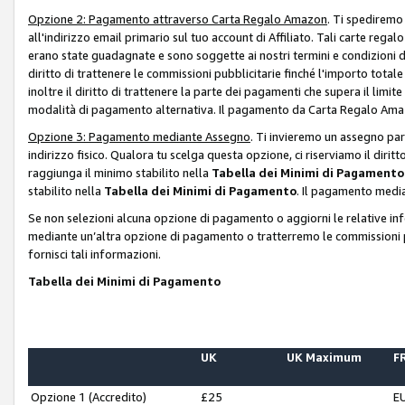
Opzione 2: Pagamento attraverso Carta Regalo Amazon
. Ti spediremo
all'indirizzo email primario sul tuo account di Affiliato. Tali carte rega
erano state guadagnate e sono soggette ai nostri termini e condizioni de
diritto di trattenere le commissioni pubblicitarie finché l'importo tota
inoltre il diritto di trattenere la parte dei pagamenti che supera il lim
modalità di pagamento alternativa. Il pagamento da Carta Regalo Amazo
Opzione 3: Pagamento mediante Assegno
. Ti invieremo un assegno par
indirizzo fisico. Qualora tu scelga questa opzione, ci riserviamo il diri
raggiunga il minimo stabilito nella
Tabella dei Minimi di Pagamento
stabilito nella
Tabella dei Minimi di Pagamento
. Il pagamento media
Se non selezioni alcuna opzione di pagamento o aggiorni le relative in
mediante un’altra opzione di pagamento o tratterremo le commissioni p
fornisci tali informazioni.
Tabella dei Minimi di Pagamento
UK
UK Maximum
FR
Opzione 1 (Accredito)
£25
E