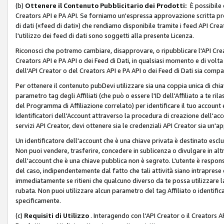
(b)
Ottenere il Contenuto Pubblicitario dei Prodotti:
È possibile 
Creators API e PA API. Se forniamo un'espressa approvazione scritta pre
di dati («feed di dati») che rendiamo disponibile tramite i feed API Creat
l'utilizzo dei feed di dati sono soggetti alla presente Licenza.
Riconosci che potremo cambiare, disapprovare, o ripubblicare l'API Creato
Creators API e PA API o dei Feed di Dati, in qualsiasi momento e di volta i
dell'API Creator o del Creators API e PA API o dei Feed di Dati sia compati
Per ottenere il contenuto pubDevi utilizzare sia una coppia unica di chiav
parametro tag degli Affiliati (che può o essere l'ID dell'Affiliato a te r
del Programma di Affiliazione correlato) per identificare il tuo account e
Identificatori dell'Account attraverso la procedura di creazione dell'acc
servizi API Creator, devi ottenere sia le credenziali API Creator sia un'a
Un identificatore dell'account che è una chiave privata è destinato esc
Non puoi vendere, trasferire, concedere in sublicenza o divulgare in alt
dell'account che è una chiave pubblica non è segreto. L'utente è responsabi
del caso, indipendentemente dal fatto che tali attività siano intraprese 
immediatamente se ritieni che qualcuno diverso da te possa utilizzare la 
rubata. Non puoi utilizzare alcun parametro del tag Affiliato o identif
specificamente.
(c)
Requisiti di Utilizzo
. Interagendo con l'API Creator o il Creators A