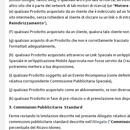
altro sito che è parte del network di tali motori di ricerca) (un "
Motore 
(e) qualsiasi Prodotto acquistato da un cliente che è indirizzato ad un 
sito intermedio, senza richiedere al cliente di cliccare su un link o di in
Reindirizzamento
”),
(f) qualsiasi Prodotto acquistato da un cliente, qualora tale cliente non
(g) qualsiasi acquisto di un Prodotto che non è correttamente tracciat
formattati adeguatamente,
(h) qualsiasi Prodotto acquistato attraverso un Link Speciale in un'App
Speciale in un'Applicazione Mobile Approvata non fosse servito da Creator
potremmo mettere a tua disposizione,
(i) qualsiasi Prodotto soggetto ad un Evento Ricompensa (come definito a
relativa corrispondente Commissione Pubblicitaria Speciale),
(j) qualsiasi Prodotto acquistato come un abbonamento, se non divers
(k) qualsiasi Prodotto in fase di pre-rilascio o di prenotazione non disp
3. Commissioni Pubblicitarie Standard
Ferme restando le limitazioni descritte nel presente Allegato relativo a
commissioni pubblicitarie standard descritte nell'
Allegato
(“
Commissio
percentuale del Ricavo Idoneo.