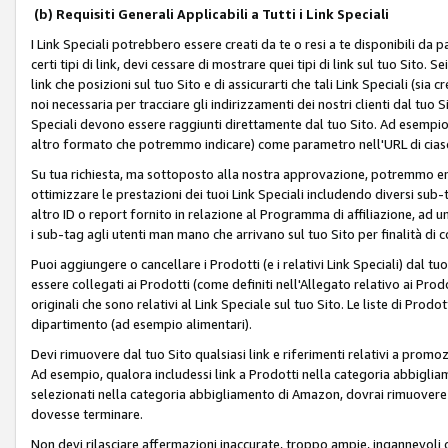
(b) Requisiti Generali Applicabili a Tutti i Link Speciali
I Link Speciali potrebbero essere creati da te o resi a te disponibili da 
certi tipi di link, devi cessare di mostrare quei tipi di link sul tuo Sito. 
link che posizioni sul tuo Sito e di assicurarti che tali Link Speciali (sia
noi necessaria per tracciare gli indirizzamenti dei nostri clienti dal tuo Sit
Speciali devono essere raggiunti direttamente dal tuo Sito. Ad esempio,
altro formato che potremmo indicare) come parametro nell'URL di ciasc
Su tua richiesta, ma sottoposto alla nostra approvazione, potremmo emet
ottimizzare le prestazioni dei tuoi Link Speciali includendo diversi sub-t
altro ID o report fornito in relazione al Programma di affiliazione, ad
i sub-tag agli utenti man mano che arrivano sul tuo Sito per finalità di 
Puoi aggiungere o cancellare i Prodotti (e i relativi Link Speciali) dal 
essere collegati ai Prodotti (come definiti nell'Allegato relativo ai Prodo
originali che sono relativi al Link Speciale sul tuo Sito. Le liste di Prod
dipartimento (ad esempio alimentari).
Devi rimuovere dal tuo Sito qualsiasi link e riferimenti relativi a prom
Ad esempio, qualora includessi link a Prodotti nella categoria abbigli
selezionati nella categoria abbigliamento di Amazon, dovrai rimuover
dovesse terminare.
Non devi rilasciare affermazioni inaccurate, troppo ampie, ingannevoli 