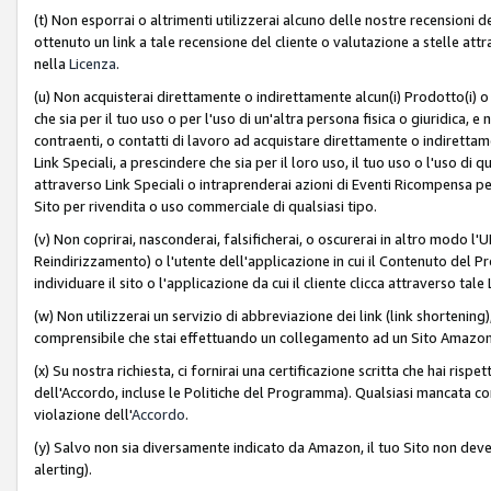
(t) Non esporrai o altrimenti utilizzerai alcuno delle nostre recensioni de
ottenuto un link a tale recensione del cliente o valutazione a stelle attra
nella
Licenza
.
(u) Non acquisterai direttamente o indirettamente alcun(i) Prodotto(i) o
che sia per il tuo uso o per l'uso di un'altra persona fisica o giuridica, e
contraenti, o contatti di lavoro ad acquistare direttamente o indirett
Link Speciali, a prescindere che sia per il loro uso, il tuo uso o l'uso di 
attraverso Link Speciali o intraprenderai azioni di Eventi Ricompensa per
Sito per rivendita o uso commerciale di qualsiasi tipo.
(v) Non coprirai, nasconderai, falsificherai, o oscurerai in altro modo l'U
Reindirizzamento) o l'utente dell'applicazione in cui il Contenuto del
individuare il sito o l'applicazione da cui il cliente clicca attraverso ta
(w) Non utilizzerai un servizio di abbreviazione dei link (link shortening
comprensibile che stai effettuando un collegamento ad un Sito Amazo
(x) Su nostra richiesta, ci fornirai una certificazione scritta che hai r
dell'Accordo, incluse le Politiche del Programma). Qualsiasi mancata co
violazione dell'
Accordo
.
(y) Salvo non sia diversamente indicato da Amazon, il tuo Sito non deve 
alerting).