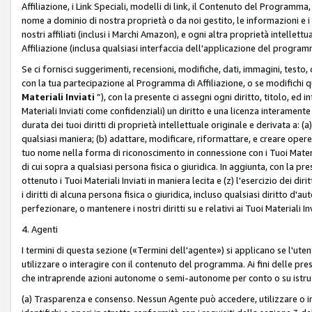
Affiliazione, i Link Speciali, modelli di link, il Contenuto del Programma,
nome a dominio di nostra proprietà o da noi gestito, le informazioni e i ma
nostri affiliati (inclusi i Marchi Amazon), e ogni altra proprietà intell
Affiliazione (inclusa qualsiasi interfaccia dell'applicazione del programm
Se ci fornisci suggerimenti, recensioni, modifiche, dati, immagini, test
con la tua partecipazione al Programma di Affiliazione, o se modifichi 
Materiali Inviati
”), con la presente ci assegni ogni diritto, titolo, ed i
Materiali Inviati come confidenziali) un diritto e una licenza interament
durata dei tuoi diritti di proprietà intellettuale originale e derivata a: (a)
qualsiasi maniera; (b) adattare, modificare, riformattare, e creare opere de
tuo nome nella forma di riconoscimento in connessione con i Tuoi Materiali
di cui sopra a qualsiasi persona fisica o giuridica. In aggiunta, con la pre
ottenuto i Tuoi Materiali Inviati in maniera lecita e (z) l'esercizio dei diri
i diritti di alcuna persona fisica o giuridica, incluso qualsiasi diritto d
perfezionare, o mantenere i nostri diritti su e relativi ai Tuoi Materiali In
4. Agenti
I termini di questa sezione («Termini dell'agente») si applicano se l'uten
utilizzare o interagire con il contenuto del programma. Ai fini delle pre
che intraprende azioni autonome o semi-autonome per conto o su istruzi
(a) Trasparenza e consenso. Nessun Agente può accedere, utilizzare o 