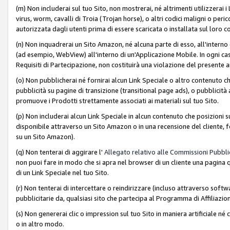
(m) Non includerai sul tuo Sito, non mostrerai, né altrimenti utilizzera
virus, worm, cavalli di Troia (Trojan horse), o altri codici maligni o p
autorizzata dagli utenti prima di essere scaricata o installata sul loro co
(n) Non inquadrerai un Sito Amazon, né alcuna parte di esso, all'interno
(ad esempio, WebView) all'interno di un'Applicazione Mobile. In ogni cas
Requisiti di Partecipazione, non costituirà una violazione del presente a
(o) Non pubblicherai né fornirai alcun Link Speciale o altro contenuto
pubblicità su pagine di transizione (transitional page ads), o pubblicità 
promuove i Prodotti strettamente associati ai materiali sul tuo Sito.
(p) Non includerai alcun Link Speciale in alcun contenuto che posizioni 
disponibile attraverso un Sito Amazon o in una recensione del cliente, fo
su un Sito Amazon).
(q) Non tenterai di aggirare l'
Allegato relativo alle Commissioni Pubblic
non puoi fare in modo che si apra nel browser di un cliente una pagina qu
di un Link Speciale nel tuo Sito.
(r) Non tenterai di intercettare o reindirizzare (incluso attraverso softwa
pubblicitarie da, qualsiasi sito che partecipa al Programma di Affiliazio
(s) Non genererai clic o impression sul tuo Sito in maniera artificiale 
o in altro modo.