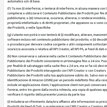
automatico e/o di base.
(f) Tu non (i) interferirai, o tenterai di interferire, in alcuna maniera co
compilerai o utilizzerai il Contenuto Pubblicitario dei Prodotti per fini di
pubblicitarie; o (iii) rimuoverai, oscurerai, altererai, o renderai invisibile, 
proprietà intellettuale o di diritti proprietari, che appaiono su o sono c
dei Prodotti, o nelle Specifiche.
(g) L'utente non potrà e non tenterà di (i) modificare, alterare, manomet
software incluso nel contenuto pubblicitario del prodotto; o (ii) decod
o procedura per derivare codice sorgente o altri componenti sottostan
sicurezza associata o relativa all'API Creator, all'API PA, ai feed di dati 
(h) Non conserverai o salverai nella cache il Contenuto Pubblicitario de
Pubblicitario dei Prodotti consistente in un'immagine fino a 24 ore. Puo
per finalità di salvataggio nella cache fino a 24 ore, ma se fai ciò d
Pubblicitario dei Prodotti interagendo con l'API Creator o con Creator
Pubblicitario dei Prodotti sulla tua applicazione subito do. Salvo non
Identificazione di Amazon (ASIN) per un periodo indefinito fino alla ce
include un'applicazione client, l'applicazione client non può conservare 
fornirai, entro tre giorni dalla nostra richiesta, una copia di qualsiasi ap
verificare il rispetto della presente Licenza da parte tua.
(i) Includerai un riferimento data/ora affianco alle informazioni su prezz
Prodotti dai Feed di Dati, o se interagirai con l'API Creator o Creators 