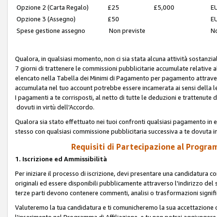
Opzione 2 (Carta Regalo)
£25
£5,000
EU
Opzione 3 (Assegno)
£50
EU
Spese gestione assegno
Non previste
No
Qualora, in qualsiasi momento, non ci sia stata alcuna attività sostanzial
7 giorni di trattenere le commissioni pubblicitarie accumulate relative
elencato nella Tabella dei Minimi di Pagamento per pagamento attrave
accumulata nel tuo account potrebbe essere incamerata ai sensi della leg
I pagamenti a te corrisposti, al netto di tutte le deduzioni e trattenut
dovuti in virtù dell'Accordo.
Qualora sia stato effettuato nei tuoi confronti qualsiasi pagamento in e
stesso con qualsiasi commissione pubblicitaria successiva a te dovuta in
Requisiti di Partecipazione al Program
1. Iscrizione ed Ammissibilità
Per iniziare il processo di iscrizione, devi presentare una candidatura 
originali ed essere disponibili pubblicamente attraverso l'indirizzo del s
terze parti devono contenere commenti, analisi o trasformazioni significat
Valuteremo la tua candidatura e ti comunicheremo la sua accettazione o r
l'inserimento nel Programma di Affiliazione, e tu non potrai aggiungere 