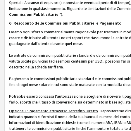
Speciali. A scanso di equivoci (e nonostante eventuali periodi di tempo), 
limitazione in qualsiasi momento. Riguardo le Limitazioni delle Commissi
Commissioni Pubblicitarie
”).
6. Resoconto delle Commissioni Pubblicitarie e Pagamento
Faremo ogni sforzo commercialmente ragionevole per tracciare in modo a
creare e distribuire all'utente i nostri report che riassumono le entrate
guadagnate dall'utente durante quel mese.
Le entrate da commissioni pubblicitarie standard e da commissioni pubbl
valuta locale più vicino (ad esempio centesimi per USD), possono far sì 
descritto nella scheda tariffaria.
Pagheremo le commissioni pubblicitarie standard e le commissioni pubbli
fine di ogni mese solare in cui sono state maturate con la modalità descr
Potrebbe esserti concessa l’autorizzazione a scegliere di ricevere il pa
farlo, accetti che il tasso di conversione sia determinato in base agli s
Opzione 1: Pagamento attraverso Accredito Diretto
. Depositeremo dir
indicato quando ci fornirai il nome della tua banca, il numero del conto
informazioni di identificazione richieste (come il numero ABA, IBAN o BIC,
trattenere le commissioni pubblicitarie finché l'ammontare totale a te 