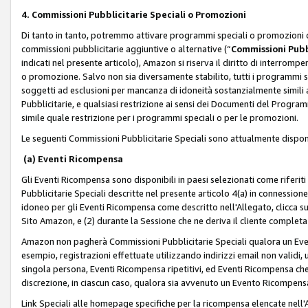
4. Commissioni Pubblicitarie Speciali o Promozioni
Di tanto in tanto, potremmo attivare programmi speciali o promozioni ch
commissioni pubblicitarie aggiuntive o alternative (“
Commissioni Pubbl
indicati nel presente articolo), Amazon si riserva il diritto di interrom
o promozione. Salvo non sia diversamente stabilito, tutti i programmi s
soggetti ad esclusioni per mancanza di idoneità sostanzialmente simili a
Pubblicitarie, e qualsiasi restrizione ai sensi dei Documenti del Progr
simile quale restrizione per i programmi speciali o per le promozioni.
Le seguenti Commissioni Pubblicitarie Speciali sono attualmente disponi
(a) Eventi Ricompensa
Gli Eventi Ricompensa sono disponibili in paesi selezionati come riferiti 
Pubblicitarie Speciali descritte nel presente articolo 4(a) in connessione 
idoneo per gli Eventi Ricompensa come descritto nell'Allegato, clicca 
Sito Amazon, e (2) durante la Sessione che ne deriva il cliente completa
Amazon non pagherà Commissioni Pubblicitarie Speciali qualora un Event
esempio, registrazioni effettuate utilizzando indirizzi email non validi
singola persona, Eventi Ricompensa ripetitivi, ed Eventi Ricompensa che
discrezione, in ciascun caso, qualora sia avvenuto un Evento Ricompensa
Link Speciali alle homepage specifiche per la ricompensa elencate nel