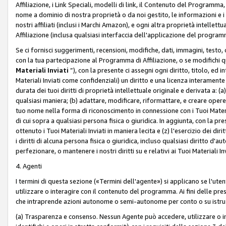
Affiliazione, i Link Speciali, modelli di link, il Contenuto del Programma,
nome a dominio di nostra proprietà o da noi gestito, le informazioni e i ma
nostri affiliati (inclusi i Marchi Amazon), e ogni altra proprietà intell
Affiliazione (inclusa qualsiasi interfaccia dell'applicazione del programm
Se ci fornisci suggerimenti, recensioni, modifiche, dati, immagini, test
con la tua partecipazione al Programma di Affiliazione, o se modifichi 
Materiali Inviati
”), con la presente ci assegni ogni diritto, titolo, ed i
Materiali Inviati come confidenziali) un diritto e una licenza interament
durata dei tuoi diritti di proprietà intellettuale originale e derivata a: (a)
qualsiasi maniera; (b) adattare, modificare, riformattare, e creare opere de
tuo nome nella forma di riconoscimento in connessione con i Tuoi Materiali
di cui sopra a qualsiasi persona fisica o giuridica. In aggiunta, con la pre
ottenuto i Tuoi Materiali Inviati in maniera lecita e (z) l'esercizio dei diri
i diritti di alcuna persona fisica o giuridica, incluso qualsiasi diritto d
perfezionare, o mantenere i nostri diritti su e relativi ai Tuoi Materiali In
4. Agenti
I termini di questa sezione («Termini dell'agente») si applicano se l'uten
utilizzare o interagire con il contenuto del programma. Ai fini delle pre
che intraprende azioni autonome o semi-autonome per conto o su istruzi
(a) Trasparenza e consenso. Nessun Agente può accedere, utilizzare o 