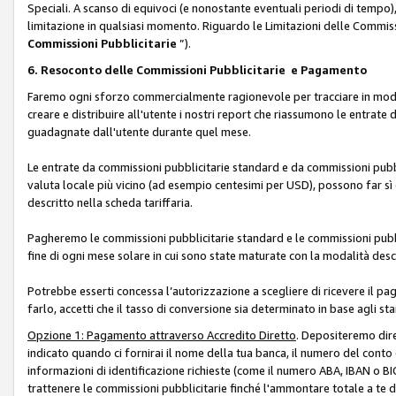
Speciali. A scanso di equivoci (e nonostante eventuali periodi di tempo), 
limitazione in qualsiasi momento. Riguardo le Limitazioni delle Commissi
Commissioni Pubblicitarie
”).
6. Resoconto delle Commissioni Pubblicitarie e Pagamento
Faremo ogni sforzo commercialmente ragionevole per tracciare in modo a
creare e distribuire all'utente i nostri report che riassumono le entrate
guadagnate dall'utente durante quel mese.
Le entrate da commissioni pubblicitarie standard e da commissioni pubbl
valuta locale più vicino (ad esempio centesimi per USD), possono far sì 
descritto nella scheda tariffaria.
Pagheremo le commissioni pubblicitarie standard e le commissioni pubbli
fine di ogni mese solare in cui sono state maturate con la modalità descr
Potrebbe esserti concessa l’autorizzazione a scegliere di ricevere il pa
farlo, accetti che il tasso di conversione sia determinato in base agli s
Opzione 1: Pagamento attraverso Accredito Diretto
. Depositeremo dir
indicato quando ci fornirai il nome della tua banca, il numero del conto
informazioni di identificazione richieste (come il numero ABA, IBAN o BIC,
trattenere le commissioni pubblicitarie finché l'ammontare totale a te 