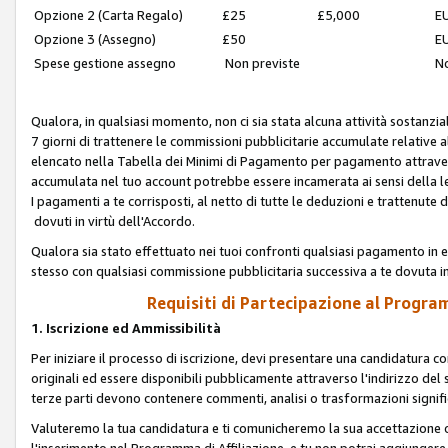
Opzione 2 (Carta Regalo)
£25
£5,000
EU
Opzione 3 (Assegno)
£50
EU
Spese gestione assegno
Non previste
No
Qualora, in qualsiasi momento, non ci sia stata alcuna attività sostanzial
7 giorni di trattenere le commissioni pubblicitarie accumulate relative
elencato nella Tabella dei Minimi di Pagamento per pagamento attrave
accumulata nel tuo account potrebbe essere incamerata ai sensi della leg
I pagamenti a te corrisposti, al netto di tutte le deduzioni e trattenut
dovuti in virtù dell'Accordo.
Qualora sia stato effettuato nei tuoi confronti qualsiasi pagamento in e
stesso con qualsiasi commissione pubblicitaria successiva a te dovuta in
Requisiti di Partecipazione al Program
1. Iscrizione ed Ammissibilità
Per iniziare il processo di iscrizione, devi presentare una candidatura 
originali ed essere disponibili pubblicamente attraverso l'indirizzo del s
terze parti devono contenere commenti, analisi o trasformazioni significat
Valuteremo la tua candidatura e ti comunicheremo la sua accettazione o r
l'inserimento nel Programma di Affiliazione, e tu non potrai aggiungere 