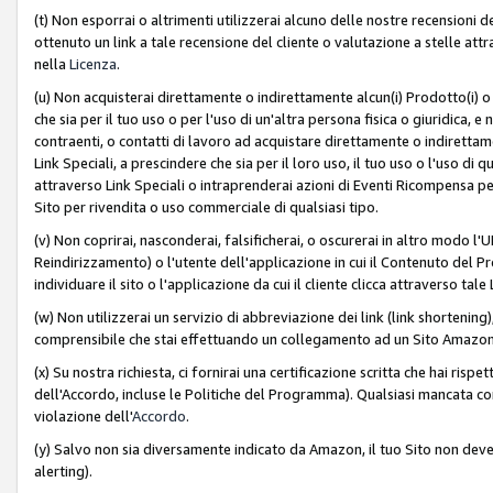
(t) Non esporrai o altrimenti utilizzerai alcuno delle nostre recensioni de
ottenuto un link a tale recensione del cliente o valutazione a stelle attra
nella
Licenza
.
(u) Non acquisterai direttamente o indirettamente alcun(i) Prodotto(i) o
che sia per il tuo uso o per l'uso di un'altra persona fisica o giuridica, e
contraenti, o contatti di lavoro ad acquistare direttamente o indirett
Link Speciali, a prescindere che sia per il loro uso, il tuo uso o l'uso di 
attraverso Link Speciali o intraprenderai azioni di Eventi Ricompensa per
Sito per rivendita o uso commerciale di qualsiasi tipo.
(v) Non coprirai, nasconderai, falsificherai, o oscurerai in altro modo l'U
Reindirizzamento) o l'utente dell'applicazione in cui il Contenuto del
individuare il sito o l'applicazione da cui il cliente clicca attraverso ta
(w) Non utilizzerai un servizio di abbreviazione dei link (link shortening
comprensibile che stai effettuando un collegamento ad un Sito Amazo
(x) Su nostra richiesta, ci fornirai una certificazione scritta che hai r
dell'Accordo, incluse le Politiche del Programma). Qualsiasi mancata co
violazione dell'
Accordo
.
(y) Salvo non sia diversamente indicato da Amazon, il tuo Sito non deve 
alerting).