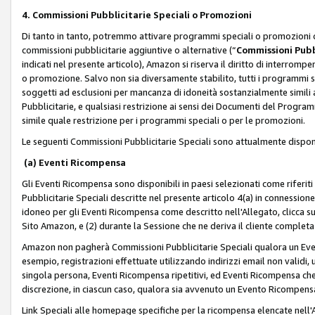
4. Commissioni Pubblicitarie Speciali o Promozioni
Di tanto in tanto, potremmo attivare programmi speciali o promozioni ch
commissioni pubblicitarie aggiuntive o alternative (“
Commissioni Pubbl
indicati nel presente articolo), Amazon si riserva il diritto di interrom
o promozione. Salvo non sia diversamente stabilito, tutti i programmi s
soggetti ad esclusioni per mancanza di idoneità sostanzialmente simili a
Pubblicitarie, e qualsiasi restrizione ai sensi dei Documenti del Progr
simile quale restrizione per i programmi speciali o per le promozioni.
Le seguenti Commissioni Pubblicitarie Speciali sono attualmente disponi
(a) Eventi Ricompensa
Gli Eventi Ricompensa sono disponibili in paesi selezionati come riferiti 
Pubblicitarie Speciali descritte nel presente articolo 4(a) in connessione 
idoneo per gli Eventi Ricompensa come descritto nell'Allegato, clicca 
Sito Amazon, e (2) durante la Sessione che ne deriva il cliente completa
Amazon non pagherà Commissioni Pubblicitarie Speciali qualora un Event
esempio, registrazioni effettuate utilizzando indirizzi email non validi
singola persona, Eventi Ricompensa ripetitivi, ed Eventi Ricompensa che
discrezione, in ciascun caso, qualora sia avvenuto un Evento Ricompensa
Link Speciali alle homepage specifiche per la ricompensa elencate nel