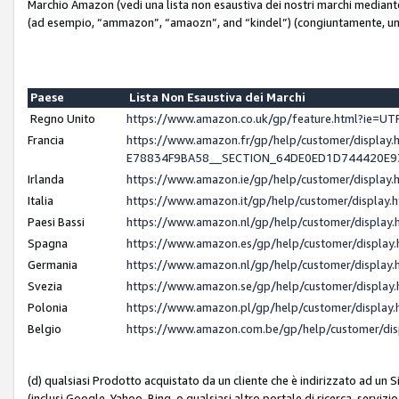
Marchio Amazon (vedi una lista non esaustiva dei nostri marchi mediante i 
(ad esempio, “ammazon”, “amaozn”, and “kindel”) (congiuntamente, un
Paese
Lista Non Esaustiva dei Marchi
Regno Unito
https://www.amazon.co.uk/gp/feature.html?ie=
Francia
https://www.amazon.fr/gp/help/customer/displ
E78834F9BA58__SECTION_64DE0ED1D744420E
Irlanda
https://www.amazon.ie/gp/help/customer/displ
Italia
https://www.amazon.it/gp/help/customer/displa
Paesi Bassi
https://www.amazon.nl/gp/help/customer/displa
Spagna
https://www.amazon.es/gp/help/customer/displa
Germania
https://www.amazon.nl/gp/help/customer/displa
Svezia
https://www.amazon.se/gp/help/customer/displa
Polonia
https://www.amazon.pl/gp/help/customer/displa
Belgio
https://www.amazon.com.be/gp/help/customer/d
(d) qualsiasi Prodotto acquistato da un cliente che è indirizzato ad un 
(inclusi Google, Yahoo, Bing, o qualsiasi altro portale di ricerca, servizio