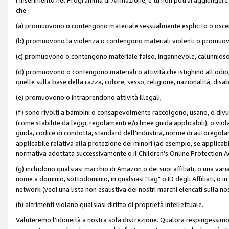
che:
(a) promuovono o contengono materiale sessualmente esplicito o osc
(b) promuovono la violenza o contengono materiali violenti o promuov
(c) promuovono o contengono materiale falso, ingannevole, calunnioso
(d) promuovono o contengono materiali o attività che istighino all'odio, m
quelle sulla base della razza, colore, sesso, religione, nazionalità, disa
(e) promuovono o intraprendono attività illegali,
(f) sono rivolti a bambini o consapevolmente raccolgono, usano, o divulg
(come stabilite da leggi, regolamenti e/o linee guida applicabili); o vi
guida, codice di condotta, standard dell'industria, norme di autoregolame
applicabile relativa alla protezione dei minori (ad esempio, se applicabi
normativa adottata successivamente o il Children’s Online Protection Ac
(g) includono qualsiasi marchio di Amazon o dei suoi affiliati, o una varia
nome a dominio, sottodominio, in qualsiasi "tag" o ID degli Affiliati, o in
network (vedi una lista non esaustiva dei nostri marchi elencati sulla no
(h) altrimenti violano qualsiasi diritto di proprietà intellettuale.
Valuteremo l'idoneità a nostra sola discrezione. Qualora respingessimo l