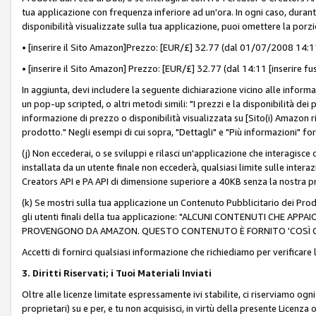
tua applicazione con frequenza inferiore ad un'ora. In ogni caso, durante
disponibilità visualizzate sulla tua applicazione, puoi omettere la porz
• [inserire il Sito Amazon]Prezzo: [EUR/£] 32.77 (dal 01/07/2008 14:11 
• [inserire il Sito Amazon] Prezzo: [EUR/£] 32.77 (dal 14:11 [inserire fu
In aggiunta, devi includere la seguente dichiarazione vicino alle informa
un pop-up scripted, o altri metodi simili: "I prezzi e la disponibilità de
informazione di prezzo o disponibilità visualizzata su [Sito(i) Amazon ri
prodotto." Negli esempi di cui sopra, "Dettagli" e "Più informazioni" fo
(j) Non eccederai, o se sviluppi e rilasci un'applicazione che interagisce
installata da un utente finale non eccederà, qualsiasi limite sulle interazi
Creators API e PA API di dimensione superiore a 40KB senza la nostra p
(k) Se mostri sulla tua applicazione un Contenuto Pubblicitario dei Prodo
gli utenti finali della tua applicazione: "ALCUNI CONTENUTI CHE AP
PROVENGONO DA AMAZON. QUESTO CONTENUTO È FORNITO 'COSÌ CO
Accetti di fornirci qualsiasi informazione che richiediamo per verificare
3. Diritti Riservati; i Tuoi Materiali Inviati
Oltre alle licenze limitate espressamente ivi stabilite, ci riserviamo ogni dir
proprietari) su e per, e tu non acquisisci, in virtù della presente Licenza