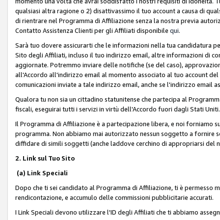
momento una volta che avrai soddisfatto i nostri requisiti di idoneità. 
qualsiasi altra ragione o 2) disattivassimo il tuo account a causa di qua
di rientrare nel Programma di Affiliazione senza la nostra previa autor
Contatto Assistenza Clienti per gli Affiliati disponibile
qui
.
Sarà tuo dovere assicurarti che le informazioni nella tua candidatura pe
Sito degli Affiliati, incluso il tuo indirizzo email, altre informazioni di
aggiornate. Potremmo inviare delle notifiche (se del caso), approvazioni
all'Accordo all'indirizzo email al momento associato al tuo account del
comunicazioni inviate a tale indirizzo email, anche se l'indirizzo email 
Qualora tu non sia un cittadino statunitense che partecipa al Programma
fiscali, eseguirai tutti i servizi in virtù dell'Accordo fuori dagli Stati Uniti
Il Programma di Affiliazione è a partecipazione libera, e noi forniamo sul S
programma. Non abbiamo mai autorizzato nessun soggetto a fornire servi
diffidare di simili soggetti (anche laddove cerchino di appropriarsi del
2. Link sul Tuo Sito
(a) Link Speciali
Dopo che ti sei candidato al Programma di Affiliazione, ti è permesso mos
rendicontazione, e accumulo delle commissioni pubblicitarie accurati.
I Link Speciali devono utilizzare l'ID degli Affiliati che ti abbiamo asseg