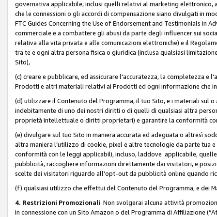
governativa applicabile, inclusi quelli relativi al marketing elettronico, 
che le connessioni o gli accordi di compensazione siano divulgati in mo
FTC Guides Concerning the Use of Endorsement and Testimonials in Adve
commerciale e a combattere gli abusi da parte degli influencer sui soci
relativa alla vita privata e alle comunicazioni elettroniche) e il Rego
tra te e ogni altra persona fisica o giuridica (inclusa qualsiasi limitazion
Sito),
(c) creare e pubblicare, ed assicurare l'accuratezza, la completezza e l'a
Prodotti e altri materiali relativi ai Prodotti ed ogni informazione che in
(d) utilizzare il Contenuto del Programma, il tuo Sito, e i materiali sul 
indebitamente di uno dei nostri diritti o di quelli di qualsiasi altra persona 
proprietà intellettuale o diritti proprietari) e garantire la conformità co
(e) divulgare sul tuo Sito in maniera accurata ed adeguata o altresì soddi
altra maniera l’utilizzo di cookie, pixel e altre tecnologie da parte tua e di
conformità con le leggi applicabili, incluso, laddove applicabile, quelle t
pubblicità, raccogliere informazioni direttamente dai visitatori, e posiz
scelte dei visitatori riguardo all’opt-out da pubblicità online quando ri
(f) qualsiasi utilizzo che effettui del Contenuto del Programma, e dei 
4. Restrizioni Promozionali
Non svolgerai alcuna attività promozionale
in connessione con un Sito Amazon o del Programma di Affiliazione (“At