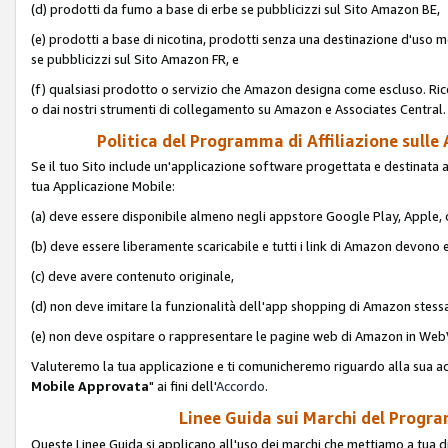
(d) prodotti da fumo a base di erbe se pubblicizzi sul Sito Amazon BE,
(e) prodotti a base di nicotina, prodotti senza una destinazione d'uso m
se pubblicizzi sul Sito Amazon FR, e
(f) qualsiasi prodotto o servizio che Amazon designa come escluso. Rice
o dai nostri strumenti di collegamento su Amazon e Associates Central.
Politica del Programma di Affiliazione sulle A
Se il tuo Sito include un'applicazione software progettata e destinata all'u
tua Applicazione Mobile:
(a) deve essere disponibile almeno negli appstore Google Play, Apple
(b) deve essere liberamente scaricabile e tutti i link di Amazon devono 
(c) deve avere contenuto originale,
(d) non deve imitare la funzionalità dell'app shopping di Amazon stess
(e) non deve ospitare o rappresentare le pagine web di Amazon in We
Valuteremo la tua applicazione e ti comunicheremo riguardo alla sua acc
Mobile Approvata
" ai fini dell'
Accordo
.
Linee Guida sui Marchi del Program
Queste Linee Guida si applicano all'uso dei marchi che mettiamo a tua