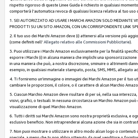
rispetto rigoroso di queste Linee Guida è richiesto in qualsiasi momento
comporterà l'automatica revoca di qualsiasi licenza relativa al tuo us
1. SEI AUTORIZZATO AD USARE I MARCHI AMAZON SOLO MEDIANTE VISU
PRODOTTI SU UN SITO AMAZON, CON UN CORRISPONDENTE LINK SPE
2. Il tuo uso dei Marchi Amazon deve (i) attenersi alla versione più agg
(come definiti nell'
Allegato relativo alle Commissioni Pubblicitarie
).
3. Puoi utilizzare i Marchi Amazon esclusivamente per la finalità speci
esporre i Marchi (i) in alcuna maniera che implichi una sponsorizzazione o 
in una maniera che può, a nostra discrezione, sminuire o altrimenti dann
esempio, in qualsiasi materiale stampato, posta, SMS, MMS, allegato ad 
4. Ti forniremo un'immagine o immagini dei Marchi Amazon per il tuo ut
cambiare le proporzioni, il colore, o il carattere di alcun Marchio Am
5. Ciascun Marchio Amazon deve risultare di per sé, nella sua interezza
visivi, grafici, o testuali. In nessuna circostanza un Marchio Amazon può
visualizzazione di quel Marchio Amazon.
6. Tutti i diritti sui Marchi Amazon sono nostra proprietà esclusiva, e
esclusivo beneficio. Non intraprenderai alcuna azione che sia in contrasto 
7. Non puoi mostrare o utilizzare in altro modo alcun logo o contenuti cr
speciale, a meno che tu non abbia ottenuto da quel venditore o fornitore