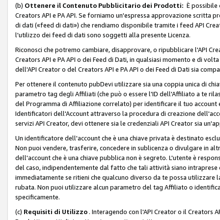
(b)
Ottenere il Contenuto Pubblicitario dei Prodotti:
È possibile 
Creators API e PA API. Se forniamo un'espressa approvazione scritta pre
di dati («feed di dati») che rendiamo disponibile tramite i feed API Creat
l'utilizzo dei feed di dati sono soggetti alla presente Licenza.
Riconosci che potremo cambiare, disapprovare, o ripubblicare l'API Creato
Creators API e PA API o dei Feed di Dati, in qualsiasi momento e di volta i
dell'API Creator o del Creators API e PA API o dei Feed di Dati sia compati
Per ottenere il contenuto pubDevi utilizzare sia una coppia unica di chiav
parametro tag degli Affiliati (che può o essere l'ID dell'Affiliato a te r
del Programma di Affiliazione correlato) per identificare il tuo account e
Identificatori dell'Account attraverso la procedura di creazione dell'acc
servizi API Creator, devi ottenere sia le credenziali API Creator sia un'a
Un identificatore dell'account che è una chiave privata è destinato esc
Non puoi vendere, trasferire, concedere in sublicenza o divulgare in alt
dell'account che è una chiave pubblica non è segreto. L'utente è responsabi
del caso, indipendentemente dal fatto che tali attività siano intraprese 
immediatamente se ritieni che qualcuno diverso da te possa utilizzare la 
rubata. Non puoi utilizzare alcun parametro del tag Affiliato o identif
specificamente.
(c)
Requisiti di Utilizzo
. Interagendo con l'API Creator o il Creators A