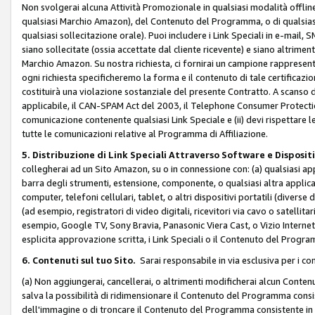
Non svolgerai alcuna Attività Promozionale in qualsiasi modalità offline, a
qualsiasi Marchio Amazon), del Contenuto del Programma, o di qualsiasi
qualsiasi sollecitazione orale). Puoi includere i Link Speciali in e-mail, 
siano sollecitate (ossia accettate dal cliente ricevente) e siano altriment
Marchio Amazon. Su nostra richiesta, ci fornirai un campione rappresentati
ogni richiesta specificheremo la forma e il contenuto di tale certificazi
costituirà una violazione sostanziale del presente Contratto. A scanso di 
applicabile, il CAN-SPAM Act del 2003, il Telephone Consumer Protection 
comunicazione contenente qualsiasi Link Speciale e (ii) devi rispettare l
tutte le comunicazioni relative al Programma di Affiliazione.
5. Distribuzione di Link Speciali Attraverso Software e Disposit
collegherai ad un Sito Amazon, su o in connessione con: (a) qualsiasi a
barra degli strumenti, estensione, componente, o qualsiasi altra applicazi
computer, telefoni cellulari, tablet, o altri dispositivi portatili (divers
(ad esempio, registratori di video digitali, ricevitori via cavo o satellitar
esempio, Google TV, Sony Bravia, Panasonic Viera Cast, o Vizio Internet 
esplicita approvazione scritta, i Link Speciali o il Contenuto del Pro
6. Contenuti sul tuo Sito.
Sarai responsabile in via esclusiva per i con
(a) Non aggiungerai, cancellerai, o altrimenti modificherai alcun Conte
salva la possibilità di ridimensionare il Contenuto del Programma consi
dell'immagine o di troncare il Contenuto del Programma consistente in un