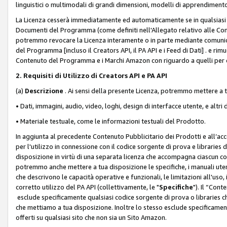
linguistici o multimodali di grandi dimensioni, modelli di apprendiment
La Licenza cesserà immediatamente ed automaticamente se in qualsiasi
Documenti del Programma (come definiti nell'Allegato relativo alle Comm
potremmo revocare la Licenza interamente o in parte mediante comunicaz
del Programma [incluso il Creators API, il PA API e i Feed di Dati] . e r
Contenuto del Programma e i Marchi Amazon con riguardo a quelli per cu
2. Requisiti di Utilizzo di Creators API e PA API
(a)
Descrizione
. Ai sensi della presente Licenza, potremmo mettere a
• Dati, immagini, audio, video, loghi, design di interfacce utente, e altri 
• Materiale testuale, come le informazioni testuali del Prodotto.
In aggiunta al precedente Contenuto Pubblicitario dei Prodotti e all’ac
per l'utilizzo in connessione con il codice sorgente di prova e libraries 
disposizione in virtù di una separata licenza che accompagna ciascun cod
potremmo anche mettere a tua disposizione le specifiche, i manuali utent
che descrivono le capacità operative e funzionali, le limitazioni all'uso, i 
corretto utilizzo del PA API (collettivamente, le "
Specifiche
"). Il “Con
esclude specificamente qualsiasi codice sorgente di prova o libraries ch
che mettiamo a tua disposizione. Inoltre lo stesso esclude specificament
offerti su qualsiasi sito che non sia un Sito Amazon.