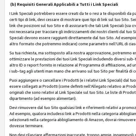
(b) Requisiti Generali Applicabili a Tutti i Link Speciali
I Link Speciali potrebbero essere creati da te o resi a te disponibili da 
certi tipi di link, devi cessare di mostrare quei tipi di link sul tuo Sito. 
link che posizioni sul tuo Sito e di assicurarti che tali Link Speciali (sia
noi necessaria per tracciare gli indirizzamenti dei nostri clienti dal tuo Sit
Speciali devono essere raggiunti direttamente dal tuo Sito. Ad esempio,
altro formato che potremmo indicare) come parametro nell'URL di ciasc
Su tua richiesta, ma sottoposto alla nostra approvazione, potremmo emet
ottimizzare le prestazioni dei tuoi Link Speciali includendo diversi sub-t
altro ID o report fornito in relazione al Programma di affiliazione, ad
i sub-tag agli utenti man mano che arrivano sul tuo Sito per finalità di 
Puoi aggiungere o cancellare i Prodotti (e i relativi Link Speciali) dal 
essere collegati ai Prodotti (come definiti nell'Allegato relativo ai Prodo
originali che sono relativi al Link Speciale sul tuo Sito. Le liste di Prod
dipartimento (ad esempio alimentari).
Devi rimuovere dal tuo Sito qualsiasi link e riferimenti relativi a prom
Ad esempio, qualora includessi link a Prodotti nella categoria abbigli
selezionati nella categoria abbigliamento di Amazon, dovrai rimuover
dovesse terminare.
Non devi rilasciare affermazioni inaccurate, troppo ampie, ingannevoli 