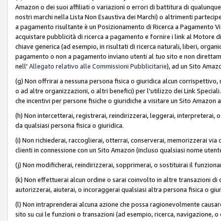
Amazon o dei suoi affiliati o variazioni o errori di battitura di qualunqu
nostri marchi nella Lista Non Esaustiva dei Marchi) o altrimenti partecipe
a pagamento risultante è un Posizionamento di Ricerca a Pagamento Vie
acquistare pubblicità di ricerca a pagamento e fornire i link al Motore di 
chiave generica (ad esempio, in risultati di ricerca naturali, liberi, organ
pagamento o non a pagamento inviano utenti al tuo sito e non direttam
nell'
Allegato relativo alle Commissioni Pubblicitarie
), ad un Sito Amaz
(g) Non offrirai a nessuna persona fisica o giuridica alcun corrispettivo, 
o ad altre organizzazioni, o altri benefici) per l'utilizzo dei Link Spe
che incentivi per persone fisiche o giuridiche a visitare un Sito Amazon a
(h) Non intercetterai, registrerai, reindirizzerai, leggerai, interpreterai
da qualsiasi persona fisica o giuridica.
(i) Non richiederai, raccoglierai, otterrai, conserverai, memorizzerai via 
clienti in connessione con un Sito Amazon (incluso qualsiasi nome utent
(j) Non modificherai, reindirizzerai, sopprimerai, o sostituirai il funzio
(k) Non effettuerai alcun ordine o sarai coinvolto in altre transazioni di
autorizzerai, aiuterai, o incoraggerai qualsiasi altra persona fisica o giu
(l) Non intraprenderai alcuna azione che possa ragionevolmente causare 
sito su cui le funzioni o transazioni (ad esempio, ricerca, navigazione, 