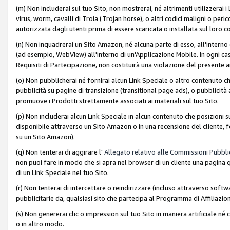
(m) Non includerai sul tuo Sito, non mostrerai, né altrimenti utilizzera
virus, worm, cavalli di Troia (Trojan horse), o altri codici maligni o p
autorizzata dagli utenti prima di essere scaricata o installata sul loro co
(n) Non inquadrerai un Sito Amazon, né alcuna parte di esso, all'interno
(ad esempio, WebView) all'interno di un'Applicazione Mobile. In ogni cas
Requisiti di Partecipazione, non costituirà una violazione del presente a
(o) Non pubblicherai né fornirai alcun Link Speciale o altro contenuto
pubblicità su pagine di transizione (transitional page ads), o pubblicità 
promuove i Prodotti strettamente associati ai materiali sul tuo Sito.
(p) Non includerai alcun Link Speciale in alcun contenuto che posizioni 
disponibile attraverso un Sito Amazon o in una recensione del cliente, fo
su un Sito Amazon).
(q) Non tenterai di aggirare l'
Allegato relativo alle Commissioni Pubblic
non puoi fare in modo che si apra nel browser di un cliente una pagina qu
di un Link Speciale nel tuo Sito.
(r) Non tenterai di intercettare o reindirizzare (incluso attraverso softwa
pubblicitarie da, qualsiasi sito che partecipa al Programma di Affiliazio
(s) Non genererai clic o impression sul tuo Sito in maniera artificiale 
o in altro modo.