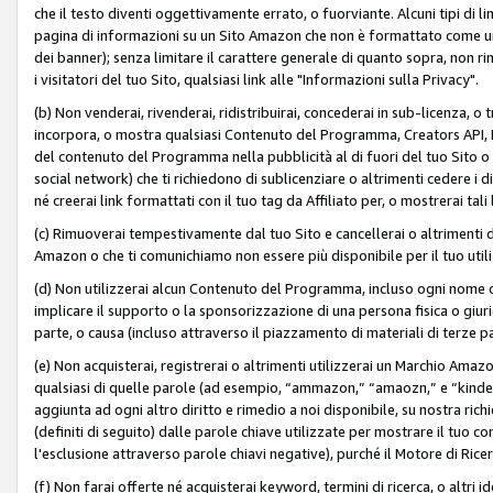
che il testo diventi oggettivamente errato, o fuorviante. Alcuni tipi d
pagina di informazioni su un Sito Amazon che non è formattato come un L
dei banner); senza limitare il carattere generale di quanto sopra, non rimu
i visitatori del tuo Sito, qualsiasi link alle "Informazioni sulla Privacy".
(b) Non venderai, rivenderai, ridistribuirai, concederai in sub-licenza, 
incorpora, o mostra qualsiasi Contenuto del Programma, Creators API, PA A
del contenuto del Programma nella pubblicità al di fuori del tuo Sito o su 
social network) che ti richiedono di sublicenziare o altrimenti cedere i 
né creerai link formattati con il tuo tag da Affiliato per, o mostrerai tali 
(c) Rimuoverai tempestivamente dal tuo Sito e cancellerai o altrimenti
Amazon o che ti comunichiamo non essere più disponibile per il tuo util
(d) Non utilizzerai alcun Contenuto del Programma, incluso ogni nome 
implicare il supporto o la sponsorizzazione di una persona fisica o giur
parte, o causa (incluso attraverso il piazzamento di materiali di terze
(e) Non acquisterai, registrerai o altrimenti utilizzerai un Marchio Amaz
qualsiasi di quelle parole (ad esempio, “ammazon,” “amaozn,” e “kindel,”)
aggiunta ad ogni altro diritto e rimedio a noi disponibile, su nostra rich
(definiti di seguito) dalle parole chiave utilizzate per mostrare il tuo co
l'esclusione attraverso parole chiavi negative), purché il Motore di Ricer
(f) Non farai offerte né acquisterai keyword, termini di ricerca, o altri 