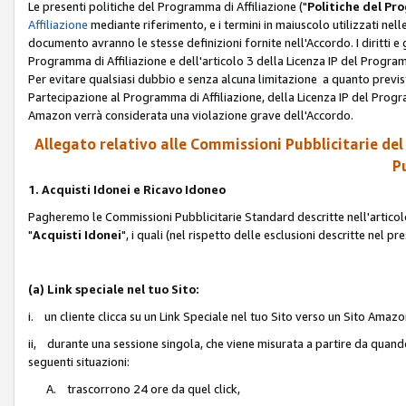
Le presenti politiche del Programma di Affiliazione ("
Politiche del P
Affiliazione
mediante riferimento, e i termini in maiuscolo utilizzati ne
documento avranno le stesse definizioni fornite nell'Accordo. I diritti e gl
Programma di Affiliazione e dell'articolo 3 della Licenza IP del Progra
Per evitare qualsiasi dubbio e senza alcuna limitazione a quanto previsto 
Partecipazione al Programma di Affiliazione, della Licenza IP del Progra
Amazon verrà considerata una violazione grave dell'Accordo.
Allegato relativo alle Commissioni Pubblicitarie del
Pu
1. Acquisti Idonei e Ricavo Idoneo
Pagheremo le Commissioni Pubblicitarie Standard descritte nell'articolo
"
Acquisti Idonei
", i quali (nel rispetto delle esclusioni descritte nel 
(a) Link speciale nel tuo Sito:
i. un cliente clicca su un Link Speciale nel tuo Sito verso un Sito Amazo
ii, durante una sessione singola, che viene misurata a partire da quando u
seguenti situazioni:
A. trascorrono 24 ore da quel click,