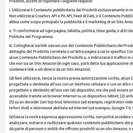
Prodotti, accetti di rispettare i seguenti requisiti:
i. Utilizzerai il Contenuto pubblicitario dei Prodotti esclusivamente in m
Non utilizzerai Creators API e PA API, Feed di Dati, o il Contenuto Pubbli
abbia come scopo principale la pubblicità e il marketing di un Sito Amaz
ii. Ti conformerai ad ogni pagina, tabella, politica, linea guida, e altri d
Politiche del Programma.
iii. Collegherai via link ciascun uso del Contenuto Pubblicitario dei Pr
dettaglio del Prodotto correlata o un'altra pagina a cui lo specifico Con
alcun Contenuto Pubblicitario dei Prodotti a, o indirizzerai il traffico i
che non sia un Sito Amazon (in ogni caso, parti della tua applicazione
contenere link a siti diversi da un Sito Amazon).
(d) Non utilizzerai, senza la nostra previa autorizzazione scritta, alcun
progettata o destinata all'uso con un telefono cellulare o con un altro d
progettato o destinato all'uso con tali dispositivi, ma che può essere acc
accessibile tramite un browser Internet su un dispositivo tablet; (2) u
(3) su un decoder (set top box) televisivo (ad esempio, registratori video d
lettori dvd) o televisione abilitata ad Internet (ad esempio, Google TV,
(e)Senza la nostra espressa approvazione scritta, non potrai accedere o u
analizzare, estrarre o riutilizzare qualsiasi contenuto pubblicitario dei
da parte di persone o entità che offrono prodotti su un sito Amazon, o