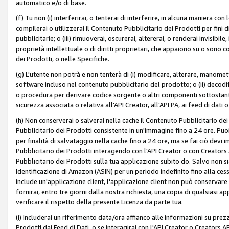
automatico e/o di base.
(f) Tu non (i) interferirai, o tenterai di interferire, in alcuna maniera co
compilerai o utilizzerai il Contenuto Pubblicitario dei Prodotti per fini di
pubblicitarie; o (iii) rimuoverai, oscurerai, altererai, o renderai invisibile, 
proprietà intellettuale o di diritti proprietari, che appaiono su o sono c
dei Prodotti, o nelle Specifiche.
(g) L'utente non potrà e non tenterà di (i) modificare, alterare, manomet
software incluso nel contenuto pubblicitario del prodotto; o (ii) decod
o procedura per derivare codice sorgente o altri componenti sottostan
sicurezza associata o relativa all'API Creator, all'API PA, ai feed di dati 
(h) Non conserverai o salverai nella cache il Contenuto Pubblicitario de
Pubblicitario dei Prodotti consistente in un'immagine fino a 24 ore. Puo
per finalità di salvataggio nella cache fino a 24 ore, ma se fai ciò d
Pubblicitario dei Prodotti interagendo con l'API Creator o con Creator
Pubblicitario dei Prodotti sulla tua applicazione subito do. Salvo non
Identificazione di Amazon (ASIN) per un periodo indefinito fino alla ce
include un'applicazione client, l'applicazione client non può conservare 
fornirai, entro tre giorni dalla nostra richiesta, una copia di qualsiasi ap
verificare il rispetto della presente Licenza da parte tua.
(i) Includerai un riferimento data/ora affianco alle informazioni su prezz
Prodotti dai Feed di Dati, o se interagirai con l'API Creator o Creators 