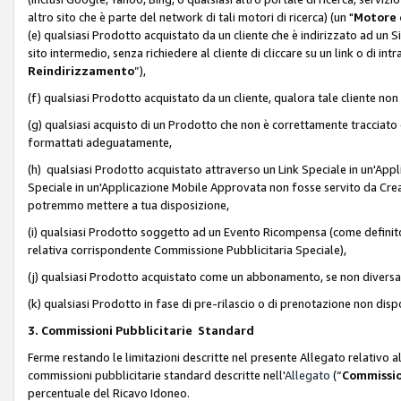
altro sito che è parte del network di tali motori di ricerca) (un "
Motore 
(e) qualsiasi Prodotto acquistato da un cliente che è indirizzato ad un 
sito intermedio, senza richiedere al cliente di cliccare su un link o di in
Reindirizzamento
”),
(f) qualsiasi Prodotto acquistato da un cliente, qualora tale cliente non
(g) qualsiasi acquisto di un Prodotto che non è correttamente tracciat
formattati adeguatamente,
(h) qualsiasi Prodotto acquistato attraverso un Link Speciale in un'App
Speciale in un'Applicazione Mobile Approvata non fosse servito da Creator
potremmo mettere a tua disposizione,
(i) qualsiasi Prodotto soggetto ad un Evento Ricompensa (come definito a
relativa corrispondente Commissione Pubblicitaria Speciale),
(j) qualsiasi Prodotto acquistato come un abbonamento, se non divers
(k) qualsiasi Prodotto in fase di pre-rilascio o di prenotazione non disp
3. Commissioni Pubblicitarie Standard
Ferme restando le limitazioni descritte nel presente Allegato relativo a
commissioni pubblicitarie standard descritte nell'
Allegato
(“
Commissio
percentuale del Ricavo Idoneo.