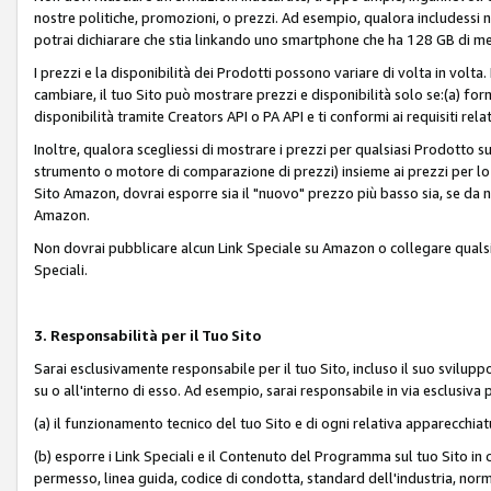
nostre politiche, promozioni, o prezzi. Ad esempio, qualora includessi
potrai dichiarare che stia linkando uno smartphone che ha 128 GB di m
I prezzi e la disponibilità dei Prodotti possono variare di volta in volta
cambiare, il tuo Sito può mostrare prezzi e disponibilità solo se:(a) fornia
disponibilità tramite Creators API o PA API e ti conformi ai requisiti rela
Inoltre, qualora scegliessi di mostrare i prezzi per qualsiasi Prodotto su
strumento o motore di comparazione di prezzi) insieme ai prezzi per lo s
Sito Amazon, dovrai esporre sia il "nuovo" prezzo più basso sia, se da noi
Amazon.
Non dovrai pubblicare alcun Link Speciale su Amazon o collegare qualsia
Speciali.
3. Responsabilità per il Tuo Sito
Sarai esclusivamente responsabile per il tuo Sito, incluso il suo svilu
su o all'interno di esso. Ad esempio, sarai responsabile in via esclusiva 
(a) il funzionamento tecnico del tuo Sito e di ogni relativa apparecchia
(b) esporre i Link Speciali e il Contenuto del Programma sul tuo Sito in 
permesso, linea guida, codice di condotta, standard dell'industria, norme