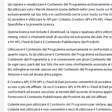
(a) copiare e visualizzare il Contenuto del Programma esclusivamente su
(b) utilizzare solo i Marchi Amazon (come definiti nelle
Linee Guida sui 
esclusivamente sul tuo Sito e in conformità con le
Linee Guida sui March
(c) accedere e utilizzare le API per i Creator, Creators API e PA API, i F
Specifiche e la presente Licenza.
Questa licenza non include il download, la copia o qualsiasi altro utiliz
mining, robot o strumenti simili di raccolta ed estrazione dei dati. Per 
e PA API, i Feed di Dati e il Contenuto Pubblicitario dei Prodotti.
Utilizzerai il Contenuto del Programma esclusivamente in conformità con
quanto sopra, tu (a) utilizzerai il Contenuto del Programma esclusivamen
Contenuto del Programma a, o in connessione con alcun Contenuto del P
(in ogni caso, parti del tuo Sito che non sono strettamente associate a
(b) collegherai via link ciascun uso del Contenuto del Programma esclus
Amazon e non ad alcuna altra pagina.
Il Creators API, il PA API o i Feed di Dati possono consentirti di accedere 
su uno o più siti affiliati. Se usi il Creators API, il PA API o i Feed di Dati
conformarti ed essere vincolato ai termini dell'accordo di licenza applicab
forniscono il Contenuto Pubblicitario dei Prodotti da tali siti affiliati.
L'utente non può utilizzare il
Contenuto del Programma
per violare, app
L'utente non utilizzerà e non consentirà a terzi di utilizzare il Conten