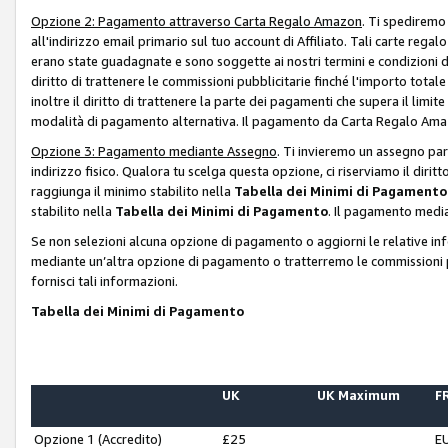
Opzione 2: Pagamento attraverso Carta Regalo Amazon
. Ti spediremo
all'indirizzo email primario sul tuo account di Affiliato. Tali carte rega
erano state guadagnate e sono soggette ai nostri termini e condizioni de
diritto di trattenere le commissioni pubblicitarie finché l'importo tota
inoltre il diritto di trattenere la parte dei pagamenti che supera il lim
modalità di pagamento alternativa. Il pagamento da Carta Regalo Amazo
Opzione 3: Pagamento mediante Assegno
. Ti invieremo un assegno par
indirizzo fisico. Qualora tu scelga questa opzione, ci riserviamo il diri
raggiunga il minimo stabilito nella
Tabella dei Minimi di Pagamento
stabilito nella
Tabella dei Minimi di Pagamento
. Il pagamento media
Se non selezioni alcuna opzione di pagamento o aggiorni le relative in
mediante un’altra opzione di pagamento o tratterremo le commissioni p
fornisci tali informazioni.
Tabella dei Minimi di Pagamento
UK
UK Maximum
FR
Opzione 1 (Accredito)
£25
E