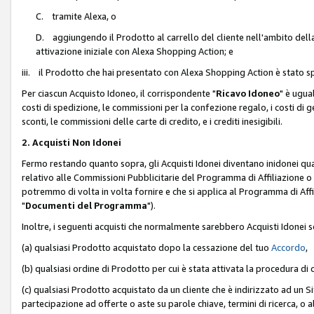
C. tramite Alexa, o
D. aggiungendo il Prodotto al carrello del cliente nell'ambito dell
attivazione iniziale con Alexa Shopping Action; e
iii. il Prodotto che hai presentato con Alexa Shopping Action è stato spe
Per ciascun Acquisto Idoneo, il corrispondente "
Ricavo Idoneo
" è ugua
costi di spedizione, le commissioni per la confezione regalo, i costi di gest
sconti, le commissioni delle carte di credito, e i crediti inesigibili.
2. Acquisti Non Idonei
Fermo restando quanto sopra, gli Acquisti Idonei diventano inidonei qu
relativo alle Commissioni Pubblicitarie del Programma di Affiliazione o di
potremmo di volta in volta fornire e che si applica al Programma di Affil
"
Documenti del Programma
").
Inoltre, i seguenti acquisti che normalmente sarebbero Acquisti Idonei 
(a) qualsiasi Prodotto acquistato dopo la cessazione del tuo
Accordo
,
(b) qualsiasi ordine di Prodotto per cui è stata attivata la procedura di
(c) qualsiasi Prodotto acquistato da un cliente che è indirizzato ad un 
partecipazione ad offerte o aste su parole chiave, termini di ricerca, o a