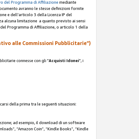
o del Programma di Affiliazione
mediante
documento avranno le stesse definizioni fornite
ione e dell'articolo 3 della Licenza IP del
za alcuna limitazione a quanto previsto ai sensi
P del Programma di Affiliazione, o articolo 1 della
ativo alle Commissioni Pubblicitarie”)
icitarie connesse con gli "
Acquisti Idonei
", i
carsi della prima tra le seguenti situazioni:
rezione; ad esempio, il download di un software
nloads”, “Amazon Coin”, “Kindle Books”, “Kindle