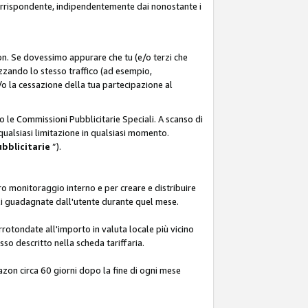
corrispondente, indipendentemente dai nonostante i
on. Se dovessimo appurare che tu (e/o terzi che
zzando lo stesso traffico (ad esempio,
o la cessazione della tua partecipazione al
o le Commissioni Pubblicitarie Speciali. A scanso di
 qualsiasi limitazione in qualsiasi momento.
ubblicitarie
”).
o monitoraggio interno e per creare e distribuire
ali guadagnate dall'utente durante quel mese.
rotondate all'importo in valuta locale più vicino
so descritto nella scheda tariffaria.
azon circa 60 giorni dopo la fine di ogni mese