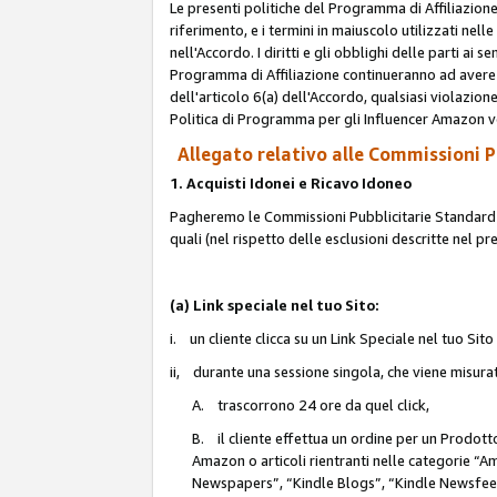
Le presenti politiche del Programma di Affiliazione
riferimento, e i termini in maiuscolo utilizzati ne
nell'Accordo. I diritti e gli obblighi delle parti ai 
Programma di Affiliazione continueranno ad avere e
dell'articolo 6(a) dell'Accordo, qualsiasi violazion
Politica di Programma per gli Influencer Amazon v
Allegato relativo alle Commissioni Pu
1. Acquisti Idonei e Ricavo Idoneo
Pagheremo le Commissioni Pubblicitarie Standard de
quali (nel rispetto delle esclusioni descritte nel p
(a) Link speciale nel tuo Sito:
i. un cliente clicca su un Link Speciale nel tuo Sit
ii, durante una sessione singola, che viene misurata
A. trascorrono 24 ore da quel click,
B. il cliente effettua un ordine per un Prodot
Amazon o articoli rientranti nelle categorie 
Newspapers”, “Kindle Blogs”, “Kindle Newsfeed