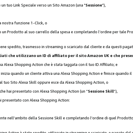
 è un tuo Link Speciale verso un Sito Amazon (una "
Sessione
"),
a nostra funzione 1-Click, o
un Prodotto al suo carrello della spesa e completando l’ordine per tale Prodo
viene spedito, trasmesso in streaming o scaricato dal cliente e da questi paga
affiliati che utilizzano un ID di affiliato per il sito Amazon UK e che p
una Alexa Shopping Action che è stata taggata con il tuo ID Affiliato; e
 inizia quando un cliente attiva una Alexa Shopping Action e finisce quando il 
al tuo Sito Alexa Skill oppure esce da Alexa Shopping Action, o
 che hai presentato con Alexa Shopping Action (un “
Sessione Skill
”),
hai presentato con Alexa Shopping Action:
nte nell'ambito della Sessione Skill e completando l'ordine di quel Prodotto 
ing Action è stato spedito, utilizzato in streaming o scaricato, e pagato dal c