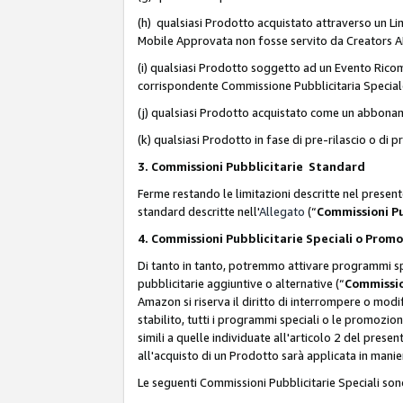
(h) qualsiasi Prodotto acquistato attraverso un Li
Mobile Approvata non fosse servito da Creators API 
(i) qualsiasi Prodotto soggetto ad un Evento Ricomp
corrispondente Commissione Pubblicitaria Special
(j) qualsiasi Prodotto acquistato come un abbona
(k) qualsiasi Prodotto in fase di pre-rilascio o di
3. Commissioni Pubblicitarie Standard
Ferme restando le limitazioni descritte nel present
standard descritte nell'
Allegato
(“
Commissioni P
4. Commissioni Pubblicitarie Speciali o Prom
Di tanto in tanto, potremmo attivare programmi spe
pubblicitarie aggiuntive o alternative (“
Commissio
Amazon si riserva il diritto di interrompere o mod
stabilito, tutti i programmi speciali o le promozi
simili a quelle individuate all'articolo 2 del pres
all'acquisto di un Prodotto sarà applicata in mani
Le seguenti Commissioni Pubblicitarie Speciali son