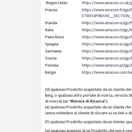
Regno Unito
https://www.amazon.co.uk
Francia
https://www.amazon.fr/gp
E78834F9BA58__SECTION
Irlanda
https://www.amazon.ie/gp
Italia
https://www.amazon.it/gp/
Paesi Bassi
https://www.amazon.nl/gp/
Spagna
https://www.amazon.es/gp/
Germania
https://www.amazon.nl/gp/
Svezia
https://www.amazon.se/gp/
Polonia
https://www.amazon.pl/gp/
Belgio
https://www.amazon.com.b
(d) qualsiasi Prodotto acquistato da un cliente che
Bing, o qualsiasi altro portale di ricerca, servizio 
di ricerca) (un "
Motore di Ricerca
"),
(e) qualsiasi Prodotto acquistato da un cliente che
senza richiedere al cliente di cliccare su un link o 
(f) qualsiasi Prodotto acquistato da un cliente, qua
(g) qualsiasi acquisto di un Prodotto che non è c