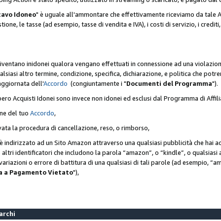
cavo Idoneo
" è uguale all'ammontare che effettivamente riceviamo da tale Ac
one, le tasse (ad esempio, tasse di vendita e IVA), i costi di servizio, i crediti,
diventano inidonei qualora vengano effettuati in connessione ad una violazio
lsiasi altro termine, condizione, specifica, dichiarazione, e politica che potre
aggiornata dell'
Accordo
(congiuntamente i "
Documenti del Programma
").
bero Acquisti Idonei sono invece non idonei ed esclusi dal Programma di Affil
one del tuo
Accordo
,
ivata la procedura di cancellazione, reso, o rimborso,
e è indirizzato ad un Sito Amazon attraverso una qualsiasi pubblicità che hai 
 o altri identificatori che includono la parola “amazon”, o “kindle”, o qualsias
o variazioni o errore di battitura di una qualsiasi di tali parole (ad esempio,
ca a Pagamento Vietato
"),
Marchi