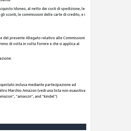
quisto Idoneo, al netto dei costi di spedizione, le
 gli sconti, le commissioni delle carte di credito, e i
ne del presente Allegato relativo alle Commissioni
mmo di volta in volta fornire e che si applica al
iazione:
acquistato inclusa mediante partecipazione ad
i altro Marchio Amazon (vedi una lista non esaustiva
 “ammazon”, “amaozn”, and “kindel”)