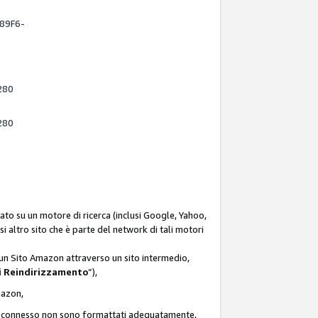
-89F6-
280
280
ato su un motore di ricerca (inclusi Google, Yahoo,
asi altro sito che è parte del network di tali motori
d un Sito Amazon attraverso un sito intermedio,
i Reindirizzamento
”),
Amazon,
zon connesso non sono formattati adeguatamente,