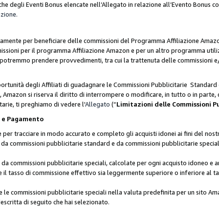
he degli Eventi Bonus elencate nell’Allegato in relazione all’Evento Bonus 
azione.
lusivamente per beneficiare delle commissioni del Programma Affiliazione Amaz
missioni per il programma Affiliazione Amazon e per un altro programma utili
 potremmo prendere provvedimenti, tra cui la trattenuta delle commissioni e/
ortunità degli Affiliati di guadagnare le Commissioni Pubblicitarie Standard 
Amazon si riserva il diritto di interrompere o modificare, in tutto o in parte,
arie, ti preghiamo di vedere l'
Allegato
(“
Limitazioni delle Commissioni P
ie e Pagamento
 tracciare in modo accurato e completo gli acquisti idonei ai fini del nostr
te da commissioni pubblicitarie standard e da commissioni pubblicitarie speci
da commissioni pubblicitarie speciali, calcolate per ogni acquisto idoneo e ar
il tasso di commissione effettivo sia leggermente superiore o inferiore al tas
le commissioni pubblicitarie speciali nella valuta predefinita per un sito Am
escritta di seguito che hai selezionato.