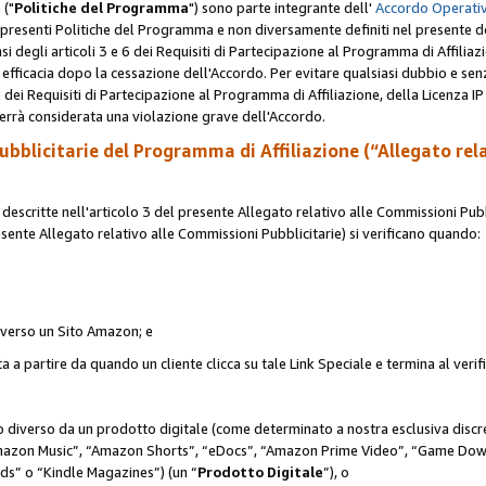
 ("
Politiche del Programma
") sono parte integrante dell'
Accordo Operativ
lle presenti Politiche del Programma e non diversamente definiti nel presente 
sensi degli articoli 3 e 6 dei Requisiti di Partecipazione al Programma di Affiliaz
fficacia dopo la cessazione dell'Accordo. Per evitare qualsiasi dubbio e sen
e dei Requisiti di Partecipazione al Programma di Affiliazione, della Licenza I
errà considerata una violazione grave dell'Accordo.
bblicitarie del Programma di Affiliazione (“Allegato rel
scritte nell'articolo 3 del presente Allegato relativo alle Commissioni Pubbl
resente Allegato relativo alle Commissioni Pubblicitarie) si verificano quando:
o verso un Sito Amazon; e
 a partire da quando un cliente clicca su tale Link Speciale e termina al verifi
to diverso da un prodotto digitale (come determinato a nostra esclusiva disc
“Amazon Music”, “Amazon Shorts”, “eDocs”, “Amazon Prime Video”, “Game Dow
s” o “Kindle Magazines”) (un “
Prodotto Digitale
”), o