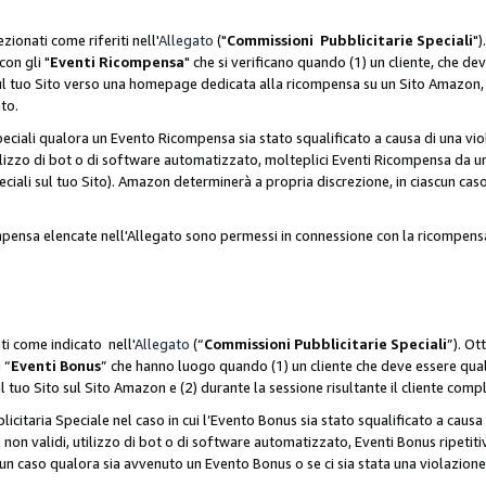
zionati come riferiti nell'
Allegato
("
Commissioni Pubblicitarie Speciali
")
con gli "
Eventi Ricompensa
" che si verificano quando (1) un cliente, che 
 sul tuo Sito verso una homepage dedicata alla ricompensa su un Sito Amazon, e
ato.
iali qualora un Evento Ricompensa sia stato squalificato a causa di una viol
utilizzo di bot o di software automatizzato, molteplici Eventi Ricompensa da u
ciali sul tuo Sito). Amazon determinerà a propria discrezione, in ciascun ca
ompensa elencate nell'Allegato sono permessi in connessione con la ricompen
ti come indicato nell'
Allegato
(“
Commissioni Pubblicitarie Speciali
”). Ot
 “
Eventi Bonus
” che hanno luogo quando (1) un cliente che deve essere qua
ul tuo Sito sul Sito Amazon e (2) durante la sessione risultante il cliente comp
taria Speciale nel caso in cui l’Evento Bonus sia stato squalificato a causa d
 non validi, utilizzo di bot o di software automatizzato, Eventi Bonus ripetitiv
un caso qualora sia avvenuto un Evento Bonus o se ci sia stata una violazion