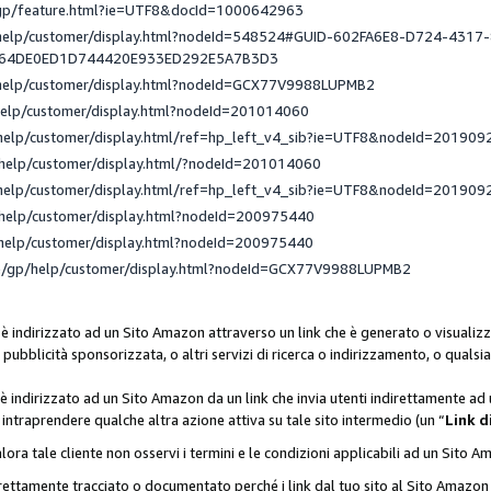
/gp/feature.html?ie=UTF8&docId=1000642963
/help/customer/display.html?nodeId=548524#GUID-602FA6E8-D724-4317
_64DE0ED1D744420E933ED292E5A7B3D3
/help/customer/display.html?nodeId=GCX77V9988LUPMB2
help/customer/display.html?nodeId=201014060
help/customer/display.html/ref=hp_left_v4_sib?ie=UTF8&nodeId=201909
help/customer/display.html/?nodeId=201014060
help/customer/display.html/ref=hp_left_v4_sib?ie=UTF8&nodeId=201909
help/customer/display.html?nodeId=200975440
help/customer/display.html?nodeId=200975440
e/gp/help/customer/display.html?nodeId=GCX77V9988LUPMB2
 è indirizzato ad un Sito Amazon attraverso un link che è generato o visualizz
di pubblicità sponsorizzata, o altri servizi di ricerca o indirizzamento, o qualsi
 è indirizzato ad un Sito Amazon da un link che invia utenti indirettamente a
di intraprendere qualche altra azione attiva su tale sito intermedio (un “
Link d
lora tale cliente non osservi i termini e le condizioni applicabili ad un Sito 
orrettamente tracciato o documentato perché i link dal tuo sito al Sito Ama