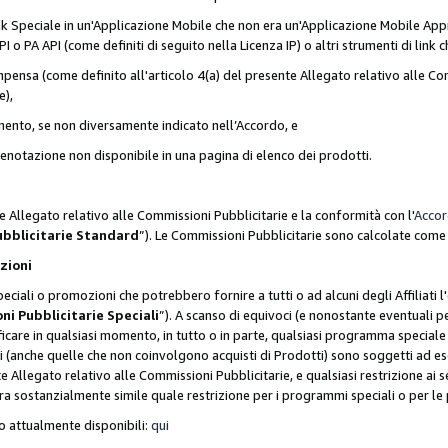
nk Speciale in un'Applicazione Mobile che non era un'Applicazione Mobile Appr
o PA API (come definiti di seguito nella Licenza IP) o altri strumenti di lin
ensa (come definito all'articolo 4(a) del presente Allegato relativo alle Com
e),
mento, se non diversamente indicato nell’Accordo, e
 prenotazione non disponibile in una pagina di elenco dei prodotti.
e Allegato relativo alle Commissioni Pubblicitarie e la conformità con l'
Acco
ubblicitarie Standard
”). Le Commissioni Pubblicitarie sono calcolate com
ozioni
ciali o promozioni che potrebbero fornire a tutti o ad alcuni degli Affiliati
ni Pubblicitarie Speciali
”). A scanso di equivoci (e nonostante eventuali pe
ificare in qualsiasi momento, in tutto o in parte, qualsiasi programma specia
oni (anche quelle che non coinvolgono acquisti di Prodotti) sono soggetti ad 
ente Allegato relativo alle Commissioni Pubblicitarie, e qualsiasi restrizione 
era sostanzialmente simile quale restrizione per i programmi speciali o per l
o attualmente disponibili:
qui