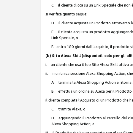
C. il cliente clicca su un Link Speciale che non
si verifica quanto segue:
D. il cliente acquista un Prodotto attraverso l
E. il cliente acquista un prodotto aggiungendo 
Link Speciale, o
F. entro 180 giorni dall'acquisto, il prodotto 
(b) Sito Alexa Skill (disponibili solo per gli 
i. un cliente che usa il tuo Sito Alexa Skill attiva 
ii. in un'unica sessione Alexa Shopping Action, che
A. termina la Alexa Shopping Action e ritorna 
B. effettua un ordine su Alexa per il Prodotto
il cliente completa l'Acquisto di un Prodotto che 
C. tramite Alexa, o
D. aggiungendo il Prodotto al carrello del clie
Alexa Shopping Action; e
iii. il Prodotto che hai presentato con Alexa Shopp