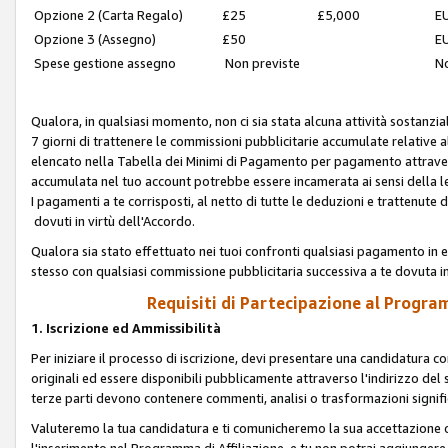
Opzione 2 (Carta Regalo)
£25
£5,000
EU
Opzione 3 (Assegno)
£50
EU
Spese gestione assegno
Non previste
No
Qualora, in qualsiasi momento, non ci sia stata alcuna attività sostanzial
7 giorni di trattenere le commissioni pubblicitarie accumulate relative
elencato nella Tabella dei Minimi di Pagamento per pagamento attrave
accumulata nel tuo account potrebbe essere incamerata ai sensi della leg
I pagamenti a te corrisposti, al netto di tutte le deduzioni e trattenut
dovuti in virtù dell'Accordo.
Qualora sia stato effettuato nei tuoi confronti qualsiasi pagamento in e
stesso con qualsiasi commissione pubblicitaria successiva a te dovuta in
Requisiti di Partecipazione al Program
1. Iscrizione ed Ammissibilità
Per iniziare il processo di iscrizione, devi presentare una candidatura 
originali ed essere disponibili pubblicamente attraverso l'indirizzo del s
terze parti devono contenere commenti, analisi o trasformazioni significat
Valuteremo la tua candidatura e ti comunicheremo la sua accettazione o r
l'inserimento nel Programma di Affiliazione, e tu non potrai aggiungere 