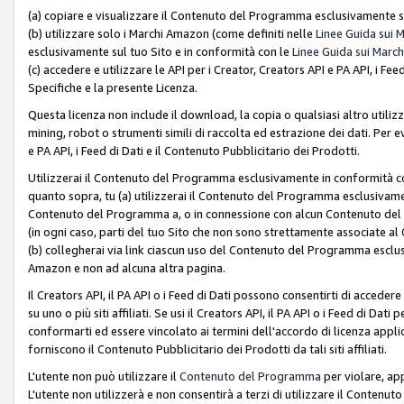
(a) copiare e visualizzare il Contenuto del Programma esclusivamente su
(b) utilizzare solo i Marchi Amazon (come definiti nelle
Linee Guida sui 
esclusivamente sul tuo Sito e in conformità con le
Linee Guida sui March
(c) accedere e utilizzare le API per i Creator, Creators API e PA API, i F
Specifiche e la presente Licenza.
Questa licenza non include il download, la copia o qualsiasi altro utiliz
mining, robot o strumenti simili di raccolta ed estrazione dei dati. Per 
e PA API, i Feed di Dati e il Contenuto Pubblicitario dei Prodotti.
Utilizzerai il Contenuto del Programma esclusivamente in conformità con
quanto sopra, tu (a) utilizzerai il Contenuto del Programma esclusivamen
Contenuto del Programma a, o in connessione con alcun Contenuto del P
(in ogni caso, parti del tuo Sito che non sono strettamente associate a
(b) collegherai via link ciascun uso del Contenuto del Programma esclus
Amazon e non ad alcuna altra pagina.
Il Creators API, il PA API o i Feed di Dati possono consentirti di accedere 
su uno o più siti affiliati. Se usi il Creators API, il PA API o i Feed di Dati
conformarti ed essere vincolato ai termini dell'accordo di licenza applicab
forniscono il Contenuto Pubblicitario dei Prodotti da tali siti affiliati.
L'utente non può utilizzare il
Contenuto del Programma
per violare, app
L'utente non utilizzerà e non consentirà a terzi di utilizzare il Conten