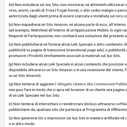
(m) Non includerai sul tuo Sito, non mostrerai, né altrimenti utilizzera
virus, worm, cavalli di Troia (Trojan horse), o altri codici maligni o p
autorizzata dagli utenti prima di essere scaricata o installata sul loro co
(n) Non inquadrerai un Sito Amazon, né alcuna parte di esso, all'interno
(ad esempio, WebView) all'interno di un'Applicazione Mobile. In ogni cas
Requisiti di Partecipazione, non costituirà una violazione del presente a
(o) Non pubblicherai né fornirai alcun Link Speciale o altro contenuto
pubblicità su pagine di transizione (transitional page ads), o pubblicità 
promuove i Prodotti strettamente associati ai materiali sul tuo Sito.
(p) Non includerai alcun Link Speciale in alcun contenuto che posizioni 
disponibile attraverso un Sito Amazon o in una recensione del cliente, fo
su un Sito Amazon).
(q) Non tenterai di aggirare l'
Allegato relativo alle Commissioni Pubblic
non puoi fare in modo che si apra nel browser di un cliente una pagina qu
di un Link Speciale nel tuo Sito.
(r) Non tenterai di intercettare o reindirizzare (incluso attraverso softwa
pubblicitarie da, qualsiasi sito che partecipa al Programma di Affiliazio
(s) Non genererai clic o impression sul tuo Sito in maniera artificiale 
o in altro modo.