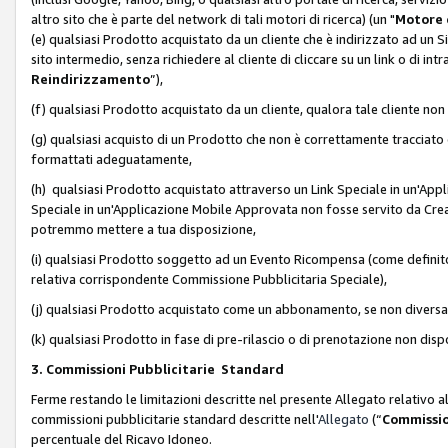
altro sito che è parte del network di tali motori di ricerca) (un "
Motore 
(e) qualsiasi Prodotto acquistato da un cliente che è indirizzato ad un 
sito intermedio, senza richiedere al cliente di cliccare su un link o di in
Reindirizzamento
”),
(f) qualsiasi Prodotto acquistato da un cliente, qualora tale cliente non
(g) qualsiasi acquisto di un Prodotto che non è correttamente tracciat
formattati adeguatamente,
(h) qualsiasi Prodotto acquistato attraverso un Link Speciale in un'App
Speciale in un'Applicazione Mobile Approvata non fosse servito da Creator
potremmo mettere a tua disposizione,
(i) qualsiasi Prodotto soggetto ad un Evento Ricompensa (come definito a
relativa corrispondente Commissione Pubblicitaria Speciale),
(j) qualsiasi Prodotto acquistato come un abbonamento, se non divers
(k) qualsiasi Prodotto in fase di pre-rilascio o di prenotazione non disp
3. Commissioni Pubblicitarie Standard
Ferme restando le limitazioni descritte nel presente Allegato relativo a
commissioni pubblicitarie standard descritte nell'
Allegato
(“
Commissio
percentuale del Ricavo Idoneo.