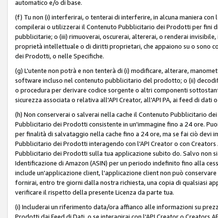
automatico e/o di base.
(f) Tu non (i) interferirai, o tenterai di interferire, in alcuna maniera co
compilerai o utilizzerai il Contenuto Pubblicitario dei Prodotti per fini di
pubblicitarie; o (iii) rimuoverai, oscurerai, altererai, o renderai invisibile, 
proprietà intellettuale o di diritti proprietari, che appaiono su o sono c
dei Prodotti, o nelle Specifiche.
(g) L'utente non potrà e non tenterà di (i) modificare, alterare, manomet
software incluso nel contenuto pubblicitario del prodotto; o (ii) decod
o procedura per derivare codice sorgente o altri componenti sottostan
sicurezza associata o relativa all'API Creator, all'API PA, ai feed di dati 
(h) Non conserverai o salverai nella cache il Contenuto Pubblicitario de
Pubblicitario dei Prodotti consistente in un'immagine fino a 24 ore. Puo
per finalità di salvataggio nella cache fino a 24 ore, ma se fai ciò d
Pubblicitario dei Prodotti interagendo con l'API Creator o con Creator
Pubblicitario dei Prodotti sulla tua applicazione subito do. Salvo non
Identificazione di Amazon (ASIN) per un periodo indefinito fino alla ce
include un'applicazione client, l'applicazione client non può conservare 
fornirai, entro tre giorni dalla nostra richiesta, una copia di qualsiasi ap
verificare il rispetto della presente Licenza da parte tua.
(i) Includerai un riferimento data/ora affianco alle informazioni su prezz
Prodotti dai Feed di Dati, o se interagirai con l'API Creator o Creators 