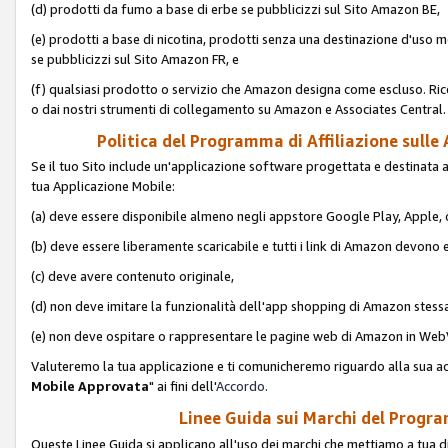
(d) prodotti da fumo a base di erbe se pubblicizzi sul Sito Amazon BE,
(e) prodotti a base di nicotina, prodotti senza una destinazione d'uso m
se pubblicizzi sul Sito Amazon FR, e
(f) qualsiasi prodotto o servizio che Amazon designa come escluso. Rice
o dai nostri strumenti di collegamento su Amazon e Associates Central.
Politica del Programma di Affiliazione sulle A
Se il tuo Sito include un'applicazione software progettata e destinata all'u
tua Applicazione Mobile:
(a) deve essere disponibile almeno negli appstore Google Play, Apple
(b) deve essere liberamente scaricabile e tutti i link di Amazon devono 
(c) deve avere contenuto originale,
(d) non deve imitare la funzionalità dell'app shopping di Amazon stess
(e) non deve ospitare o rappresentare le pagine web di Amazon in We
Valuteremo la tua applicazione e ti comunicheremo riguardo alla sua acc
Mobile Approvata
" ai fini dell'
Accordo
.
Linee Guida sui Marchi del Program
Queste Linee Guida si applicano all'uso dei marchi che mettiamo a tua