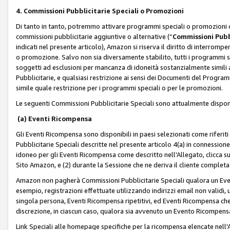
4. Commissioni Pubblicitarie Speciali o Promozioni
Di tanto in tanto, potremmo attivare programmi speciali o promozioni ch
commissioni pubblicitarie aggiuntive o alternative (“
Commissioni Pubbl
indicati nel presente articolo), Amazon si riserva il diritto di interrom
o promozione. Salvo non sia diversamente stabilito, tutti i programmi s
soggetti ad esclusioni per mancanza di idoneità sostanzialmente simili a
Pubblicitarie, e qualsiasi restrizione ai sensi dei Documenti del Progr
simile quale restrizione per i programmi speciali o per le promozioni.
Le seguenti Commissioni Pubblicitarie Speciali sono attualmente disponi
(a) Eventi Ricompensa
Gli Eventi Ricompensa sono disponibili in paesi selezionati come riferiti 
Pubblicitarie Speciali descritte nel presente articolo 4(a) in connessione 
idoneo per gli Eventi Ricompensa come descritto nell'Allegato, clicca 
Sito Amazon, e (2) durante la Sessione che ne deriva il cliente completa
Amazon non pagherà Commissioni Pubblicitarie Speciali qualora un Event
esempio, registrazioni effettuate utilizzando indirizzi email non validi
singola persona, Eventi Ricompensa ripetitivi, ed Eventi Ricompensa che
discrezione, in ciascun caso, qualora sia avvenuto un Evento Ricompensa
Link Speciali alle homepage specifiche per la ricompensa elencate nel