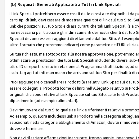
(b) Requisiti Generali Applicabili a Tutti i Link Speciali
I Link Speciali potrebbero essere creati da te o resi a te disponibili da 
certi tipi di link, devi cessare di mostrare quei tipi di link sul tuo Sito. 
link che posizioni sul tuo Sito e di assicurarti che tali Link Speciali (sia
noi necessaria per tracciare gli indirizzamenti dei nostri clienti dal tuo Sit
Speciali devono essere raggiunti direttamente dal tuo Sito. Ad esempio,
altro formato che potremmo indicare) come parametro nell'URL di ciasc
Su tua richiesta, ma sottoposto alla nostra approvazione, potremmo emet
ottimizzare le prestazioni dei tuoi Link Speciali includendo diversi sub-t
altro ID o report fornito in relazione al Programma di affiliazione, ad
i sub-tag agli utenti man mano che arrivano sul tuo Sito per finalità di 
Puoi aggiungere o cancellare i Prodotti (e i relativi Link Speciali) dal 
essere collegati ai Prodotti (come definiti nell'Allegato relativo ai Prodo
originali che sono relativi al Link Speciale sul tuo Sito. Le liste di Prod
dipartimento (ad esempio alimentari).
Devi rimuovere dal tuo Sito qualsiasi link e riferimenti relativi a prom
Ad esempio, qualora includessi link a Prodotti nella categoria abbigli
selezionati nella categoria abbigliamento di Amazon, dovrai rimuover
dovesse terminare.
Non devi rilasciare affermazioni inaccurate, troppo ampie, ingannevoli 