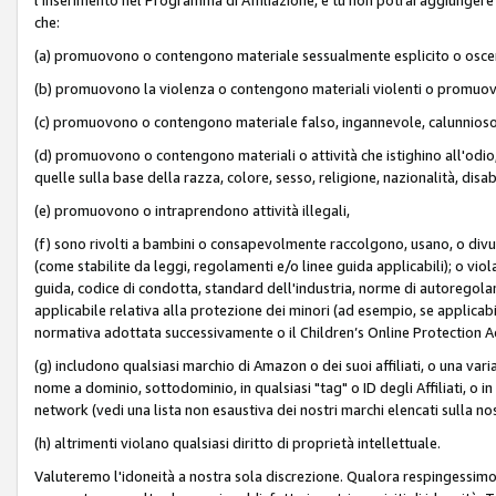
che:
(a) promuovono o contengono materiale sessualmente esplicito o osc
(b) promuovono la violenza o contengono materiali violenti o promuov
(c) promuovono o contengono materiale falso, ingannevole, calunnioso
(d) promuovono o contengono materiali o attività che istighino all'odio, m
quelle sulla base della razza, colore, sesso, religione, nazionalità, disa
(e) promuovono o intraprendono attività illegali,
(f) sono rivolti a bambini o consapevolmente raccolgono, usano, o divulg
(come stabilite da leggi, regolamenti e/o linee guida applicabili); o vi
guida, codice di condotta, standard dell'industria, norme di autoregolame
applicabile relativa alla protezione dei minori (ad esempio, se applicabi
normativa adottata successivamente o il Children’s Online Protection Ac
(g) includono qualsiasi marchio di Amazon o dei suoi affiliati, o una varia
nome a dominio, sottodominio, in qualsiasi "tag" o ID degli Affiliati, o in
network (vedi una lista non esaustiva dei nostri marchi elencati sulla no
(h) altrimenti violano qualsiasi diritto di proprietà intellettuale.
Valuteremo l'idoneità a nostra sola discrezione. Qualora respingessimo l