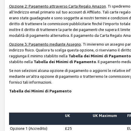
Opzione 2: Pagamento attraverso Carta Regalo Amazon
. Ti spediremo
all'indirizzo email primario sul tuo account di Affiliato. Tali carte rega
erano state guadagnate e sono soggette ai nostri termini e condizioni de
diritto di trattenere le commissioni pubblicitarie finché l'importo tota
inoltre il diritto di trattenere la parte dei pagamenti che supera il lim
modalità di pagamento alternativa. Il pagamento da Carta Regalo Amazo
Opzione 3: Pagamento mediante Assegno
. Ti invieremo un assegno par
indirizzo fisico. Qualora tu scelga questa opzione, ci riserviamo il diri
raggiunga il minimo stabilito nella
Tabella dei Minimi di Pagamento
stabilito nella
Tabella dei Minimi di Pagamento
. Il pagamento media
Se non selezioni alcuna opzione di pagamento o aggiorni le relative in
mediante un’altra opzione di pagamento o tratterremo le commissioni p
fornisci tali informazioni.
Tabella dei Minimi di Pagamento
UK
UK Maximum
FR
Opzione 1 (Accredito)
£25
E