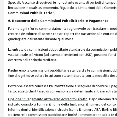
Speciali. A scanso di equivoci (e nonostante eventuali periodi di tempo), 
limitazione in qualsiasi momento. Riguardo le Limitazioni delle Commissi
Commissioni Pubblicitarie
”).
6. Resoconto delle Commissioni Pubblicitarie e Pagamento
Faremo ogni sforzo commercialmente ragionevole per tracciare in modo a
creare e distribuire all'utente i nostri report che riassumono le entrate
guadagnate dall'utente durante quel mese.
Le entrate da commissioni pubblicitarie standard e da commissioni pubbl
valuta locale più vicino (ad esempio centesimi per USD), possono far sì 
descritto nella scheda tariffaria.
Pagheremo le commissioni pubblicitarie standard e le commissioni pubbli
fine di ogni mese solare in cui sono state maturate con la modalità descr
Potrebbe esserti concessa l’autorizzazione a scegliere di ricevere il pa
farlo, accetti che il tasso di conversione sia determinato in base agli s
Opzione 1: Pagamento attraverso Accredito Diretto
. Depositeremo dir
indicato quando ci fornirai il nome della tua banca, il numero del conto
informazioni di identificazione richieste (come il numero ABA, IBAN o BIC,
trattenere le commissioni pubblicitarie finché l'ammontare totale a te 