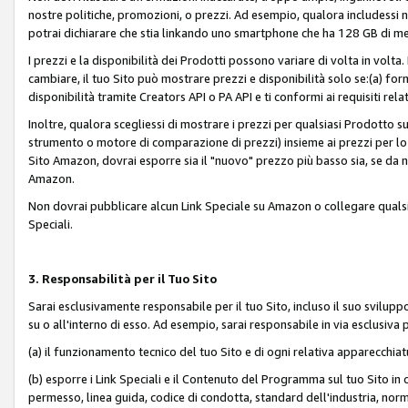
nostre politiche, promozioni, o prezzi. Ad esempio, qualora includessi
potrai dichiarare che stia linkando uno smartphone che ha 128 GB di m
I prezzi e la disponibilità dei Prodotti possono variare di volta in volta
cambiare, il tuo Sito può mostrare prezzi e disponibilità solo se:(a) fornia
disponibilità tramite Creators API o PA API e ti conformi ai requisiti rela
Inoltre, qualora scegliessi di mostrare i prezzi per qualsiasi Prodotto su
strumento o motore di comparazione di prezzi) insieme ai prezzi per lo s
Sito Amazon, dovrai esporre sia il "nuovo" prezzo più basso sia, se da noi
Amazon.
Non dovrai pubblicare alcun Link Speciale su Amazon o collegare qualsia
Speciali.
3. Responsabilità per il Tuo Sito
Sarai esclusivamente responsabile per il tuo Sito, incluso il suo svilu
su o all'interno di esso. Ad esempio, sarai responsabile in via esclusiva 
(a) il funzionamento tecnico del tuo Sito e di ogni relativa apparecchia
(b) esporre i Link Speciali e il Contenuto del Programma sul tuo Sito in 
permesso, linea guida, codice di condotta, standard dell'industria, norme