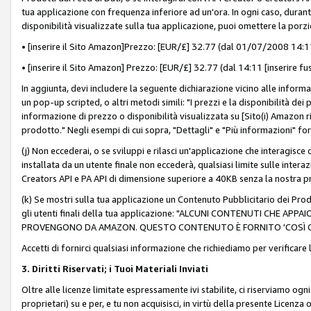
tua applicazione con frequenza inferiore ad un'ora. In ogni caso, durante
disponibilità visualizzate sulla tua applicazione, puoi omettere la porz
• [inserire il Sito Amazon]Prezzo: [EUR/£] 32.77 (dal 01/07/2008 14:11 
• [inserire il Sito Amazon] Prezzo: [EUR/£] 32.77 (dal 14:11 [inserire fu
In aggiunta, devi includere la seguente dichiarazione vicino alle informa
un pop-up scripted, o altri metodi simili: "I prezzi e la disponibilità de
informazione di prezzo o disponibilità visualizzata su [Sito(i) Amazon ri
prodotto." Negli esempi di cui sopra, "Dettagli" e "Più informazioni" fo
(j) Non eccederai, o se sviluppi e rilasci un'applicazione che interagisce
installata da un utente finale non eccederà, qualsiasi limite sulle interazi
Creators API e PA API di dimensione superiore a 40KB senza la nostra p
(k) Se mostri sulla tua applicazione un Contenuto Pubblicitario dei Prodo
gli utenti finali della tua applicazione: "ALCUNI CONTENUTI CHE AP
PROVENGONO DA AMAZON. QUESTO CONTENUTO È FORNITO 'COSÌ CO
Accetti di fornirci qualsiasi informazione che richiediamo per verificare
3. Diritti Riservati; i Tuoi Materiali Inviati
Oltre alle licenze limitate espressamente ivi stabilite, ci riserviamo ogni dir
proprietari) su e per, e tu non acquisisci, in virtù della presente Licenza