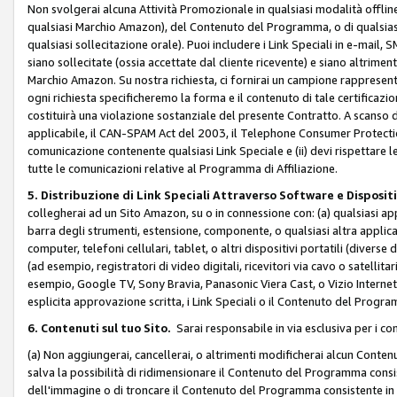
Non svolgerai alcuna Attività Promozionale in qualsiasi modalità offline, a
qualsiasi Marchio Amazon), del Contenuto del Programma, o di qualsiasi
qualsiasi sollecitazione orale). Puoi includere i Link Speciali in e-mail, 
siano sollecitate (ossia accettate dal cliente ricevente) e siano altriment
Marchio Amazon. Su nostra richiesta, ci fornirai un campione rappresentati
ogni richiesta specificheremo la forma e il contenuto di tale certificazi
costituirà una violazione sostanziale del presente Contratto. A scanso di 
applicabile, il CAN-SPAM Act del 2003, il Telephone Consumer Protection 
comunicazione contenente qualsiasi Link Speciale e (ii) devi rispettare l
tutte le comunicazioni relative al Programma di Affiliazione.
5. Distribuzione di Link Speciali Attraverso Software e Disposit
collegherai ad un Sito Amazon, su o in connessione con: (a) qualsiasi a
barra degli strumenti, estensione, componente, o qualsiasi altra applicazi
computer, telefoni cellulari, tablet, o altri dispositivi portatili (divers
(ad esempio, registratori di video digitali, ricevitori via cavo o satellitar
esempio, Google TV, Sony Bravia, Panasonic Viera Cast, o Vizio Internet 
esplicita approvazione scritta, i Link Speciali o il Contenuto del Pro
6. Contenuti sul tuo Sito.
Sarai responsabile in via esclusiva per i con
(a) Non aggiungerai, cancellerai, o altrimenti modificherai alcun Conte
salva la possibilità di ridimensionare il Contenuto del Programma consi
dell'immagine o di troncare il Contenuto del Programma consistente in un