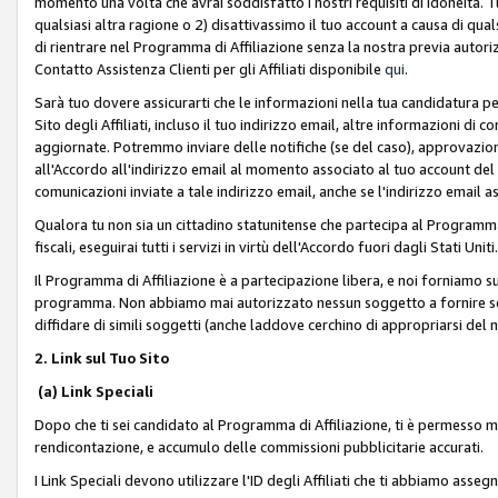
momento una volta che avrai soddisfatto i nostri requisiti di idoneità. 
qualsiasi altra ragione o 2) disattivassimo il tuo account a causa di qua
di rientrare nel Programma di Affiliazione senza la nostra previa autor
Contatto Assistenza Clienti per gli Affiliati disponibile
qui
.
Sarà tuo dovere assicurarti che le informazioni nella tua candidatura pe
Sito degli Affiliati, incluso il tuo indirizzo email, altre informazioni di
aggiornate. Potremmo inviare delle notifiche (se del caso), approvazioni
all'Accordo all'indirizzo email al momento associato al tuo account del
comunicazioni inviate a tale indirizzo email, anche se l'indirizzo email 
Qualora tu non sia un cittadino statunitense che partecipa al Programma
fiscali, eseguirai tutti i servizi in virtù dell'Accordo fuori dagli Stati Uniti
Il Programma di Affiliazione è a partecipazione libera, e noi forniamo sul S
programma. Non abbiamo mai autorizzato nessun soggetto a fornire servi
diffidare di simili soggetti (anche laddove cerchino di appropriarsi del
2. Link sul Tuo Sito
(a) Link Speciali
Dopo che ti sei candidato al Programma di Affiliazione, ti è permesso mos
rendicontazione, e accumulo delle commissioni pubblicitarie accurati.
I Link Speciali devono utilizzare l'ID degli Affiliati che ti abbiamo asseg