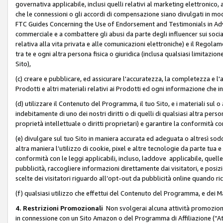
governativa applicabile, inclusi quelli relativi al marketing elettronico, 
che le connessioni o gli accordi di compensazione siano divulgati in mo
FTC Guides Concerning the Use of Endorsement and Testimonials in Adve
commerciale e a combattere gli abusi da parte degli influencer sui soci
relativa alla vita privata e alle comunicazioni elettroniche) e il Rego
tra te e ogni altra persona fisica o giuridica (inclusa qualsiasi limitazion
Sito),
(c) creare e pubblicare, ed assicurare l'accuratezza, la completezza e l'a
Prodotti e altri materiali relativi ai Prodotti ed ogni informazione che in
(d) utilizzare il Contenuto del Programma, il tuo Sito, e i materiali sul 
indebitamente di uno dei nostri diritti o di quelli di qualsiasi altra persona 
proprietà intellettuale o diritti proprietari) e garantire la conformità co
(e) divulgare sul tuo Sito in maniera accurata ed adeguata o altresì soddi
altra maniera l’utilizzo di cookie, pixel e altre tecnologie da parte tua e di
conformità con le leggi applicabili, incluso, laddove applicabile, quelle t
pubblicità, raccogliere informazioni direttamente dai visitatori, e posiz
scelte dei visitatori riguardo all’opt-out da pubblicità online quando ri
(f) qualsiasi utilizzo che effettui del Contenuto del Programma, e dei 
4. Restrizioni Promozionali
Non svolgerai alcuna attività promozionale
in connessione con un Sito Amazon o del Programma di Affiliazione (“At