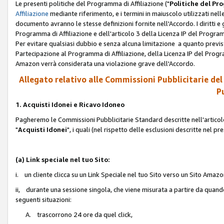
Le presenti politiche del Programma di Affiliazione ("
Politiche del P
Affiliazione
mediante riferimento, e i termini in maiuscolo utilizzati ne
documento avranno le stesse definizioni fornite nell'Accordo. I diritti e gl
Programma di Affiliazione e dell'articolo 3 della Licenza IP del Progra
Per evitare qualsiasi dubbio e senza alcuna limitazione a quanto previsto 
Partecipazione al Programma di Affiliazione, della Licenza IP del Progra
Amazon verrà considerata una violazione grave dell'Accordo.
Allegato relativo alle Commissioni Pubblicitarie del
Pu
1. Acquisti Idonei e Ricavo Idoneo
Pagheremo le Commissioni Pubblicitarie Standard descritte nell'articolo
"
Acquisti Idonei
", i quali (nel rispetto delle esclusioni descritte nel 
(a) Link speciale nel tuo Sito:
i. un cliente clicca su un Link Speciale nel tuo Sito verso un Sito Amazo
ii, durante una sessione singola, che viene misurata a partire da quando u
seguenti situazioni:
A. trascorrono 24 ore da quel click,