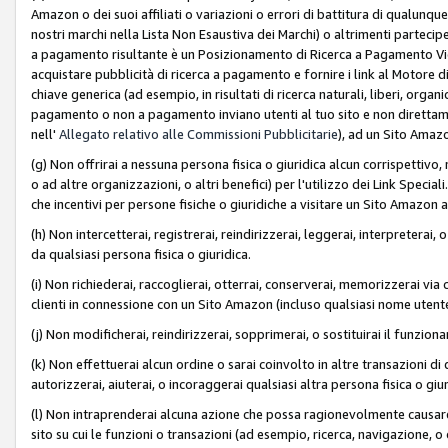
Amazon o dei suoi affiliati o variazioni o errori di battitura di qualunqu
nostri marchi nella Lista Non Esaustiva dei Marchi) o altrimenti partecipe
a pagamento risultante è un Posizionamento di Ricerca a Pagamento Vie
acquistare pubblicità di ricerca a pagamento e fornire i link al Motore di 
chiave generica (ad esempio, in risultati di ricerca naturali, liberi, organ
pagamento o non a pagamento inviano utenti al tuo sito e non direttam
nell'
Allegato relativo alle Commissioni Pubblicitarie
), ad un Sito Amaz
(g) Non offrirai a nessuna persona fisica o giuridica alcun corrispettivo, 
o ad altre organizzazioni, o altri benefici) per l'utilizzo dei Link Spe
che incentivi per persone fisiche o giuridiche a visitare un Sito Amazon a
(h) Non intercetterai, registrerai, reindirizzerai, leggerai, interpreterai
da qualsiasi persona fisica o giuridica.
(i) Non richiederai, raccoglierai, otterrai, conserverai, memorizzerai via 
clienti in connessione con un Sito Amazon (incluso qualsiasi nome utent
(j) Non modificherai, reindirizzerai, sopprimerai, o sostituirai il funzio
(k) Non effettuerai alcun ordine o sarai coinvolto in altre transazioni di
autorizzerai, aiuterai, o incoraggerai qualsiasi altra persona fisica o giu
(l) Non intraprenderai alcuna azione che possa ragionevolmente causare 
sito su cui le funzioni o transazioni (ad esempio, ricerca, navigazione, 