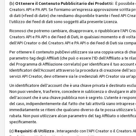
(b)
Ottenere il Contenuto Pubblicitario dei Prodotti:
È possibile 
Creators API e PA API. Se forniamo un'espressa approvazione scritta pre
di dati («feed di dati») che rendiamo disponibile tramite i feed API Creat
l'utilizzo dei feed di dati sono soggetti alla presente Licenza.
Riconosci che potremo cambiare, disapprovare, o ripubblicare l'API Creato
Creators API e PA API o dei Feed di Dati, in qualsiasi momento e di volta i
dell'API Creator o del Creators API e PA API o dei Feed di Dati sia compati
Per ottenere il contenuto pubDevi utilizzare sia una coppia unica di chiav
parametro tag degli Affiliati (che può o essere l'ID dell'Affiliato a te r
del Programma di Affiliazione correlato) per identificare il tuo account e
Identificatori dell'Account attraverso la procedura di creazione dell'acc
servizi API Creator, devi ottenere sia le credenziali API Creator sia un'a
Un identificatore dell'account che è una chiave privata è destinato esc
Non puoi vendere, trasferire, concedere in sublicenza o divulgare in alt
dell'account che è una chiave pubblica non è segreto. L'utente è responsabi
del caso, indipendentemente dal fatto che tali attività siano intraprese 
immediatamente se ritieni che qualcuno diverso da te possa utilizzare la 
rubata. Non puoi utilizzare alcun parametro del tag Affiliato o identif
specificamente.
(c)
Requisiti di Utilizzo
. Interagendo con l'API Creator o il Creators A