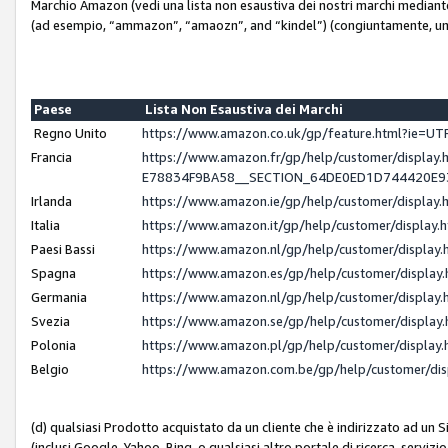
Marchio Amazon (vedi una lista non esaustiva dei nostri marchi mediante i 
(ad esempio, “ammazon”, “amaozn”, and “kindel”) (congiuntamente, un
Paese
Lista Non Esaustiva dei Marchi
Regno Unito
https://www.amazon.co.uk/gp/feature.html?ie=
Francia
https://www.amazon.fr/gp/help/customer/displ
E78834F9BA58__SECTION_64DE0ED1D744420E
Irlanda
https://www.amazon.ie/gp/help/customer/displ
Italia
https://www.amazon.it/gp/help/customer/displa
Paesi Bassi
https://www.amazon.nl/gp/help/customer/displa
Spagna
https://www.amazon.es/gp/help/customer/displa
Germania
https://www.amazon.nl/gp/help/customer/displa
Svezia
https://www.amazon.se/gp/help/customer/displa
Polonia
https://www.amazon.pl/gp/help/customer/displa
Belgio
https://www.amazon.com.be/gp/help/customer/d
(d) qualsiasi Prodotto acquistato da un cliente che è indirizzato ad un 
(inclusi Google, Yahoo, Bing, o qualsiasi altro portale di ricerca, servizio