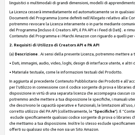
linguistici o multimodali di grandi dimensioni, modelli di apprendiment
La Licenza cesserà immediatamente ed automaticamente se in qualsiasi
Documenti del Programma (come definiti nell'Allegato relativo alle Comm
potremmo revocare la Licenza interamente o in parte mediante comunicaz
del Programma [incluso il Creators API, il PA API e i Feed di Dati] . e r
Contenuto del Programma e i Marchi Amazon con riguardo a quelli per cu
2. Requisiti di Utilizzo di Creators API e PA API
(a)
Descrizione
. Ai sensi della presente Licenza, potremmo mettere a
• Dati, immagini, audio, video, loghi, design di interfacce utente, e altri 
• Materiale testuale, come le informazioni testuali del Prodotto.
In aggiunta al precedente Contenuto Pubblicitario dei Prodotti e all’ac
per l'utilizzo in connessione con il codice sorgente di prova e libraries 
disposizione in virtù di una separata licenza che accompagna ciascun cod
potremmo anche mettere a tua disposizione le specifiche, i manuali utent
che descrivono le capacità operative e funzionali, le limitazioni all'uso, i 
corretto utilizzo del PA API (collettivamente, le "
Specifiche
"). Il “Con
esclude specificamente qualsiasi codice sorgente di prova o libraries ch
che mettiamo a tua disposizione. Inoltre lo stesso esclude specificament
offerti su qualsiasi sito che non sia un Sito Amazon.