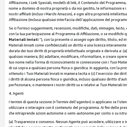
Affiliazione, i Link Speciali, modelli di link, il Contenuto del Programma,
nome a dominio di nostra proprietà o da noi gestito, le informazioni e i ma
nostri affiliati (inclusi i Marchi Amazon), e ogni altra proprietà intell
Affiliazione (inclusa qualsiasi interfaccia dell'applicazione del programm
Se ci fornisci suggerimenti, recensioni, modifiche, dati, immagini, test
con la tua partecipazione al Programma di Affiliazione, o se modifichi 
Materiali Inviati
”), con la presente ci assegni ogni diritto, titolo, ed i
Materiali Inviati come confidenziali) un diritto e una licenza interament
durata dei tuoi diritti di proprietà intellettuale originale e derivata a: (a)
qualsiasi maniera; (b) adattare, modificare, riformattare, e creare opere de
tuo nome nella forma di riconoscimento in connessione con i Tuoi Materiali
di cui sopra a qualsiasi persona fisica o giuridica. In aggiunta, con la pre
ottenuto i Tuoi Materiali Inviati in maniera lecita e (z) l'esercizio dei diri
i diritti di alcuna persona fisica o giuridica, incluso qualsiasi diritto d
perfezionare, o mantenere i nostri diritti su e relativi ai Tuoi Materiali In
4. Agenti
I termini di questa sezione («Termini dell'agente») si applicano se l'uten
utilizzare o interagire con il contenuto del programma. Ai fini delle pre
che intraprende azioni autonome o semi-autonome per conto o su istruzi
(a) Trasparenza e consenso. Nessun Agente può accedere, utilizzare o 