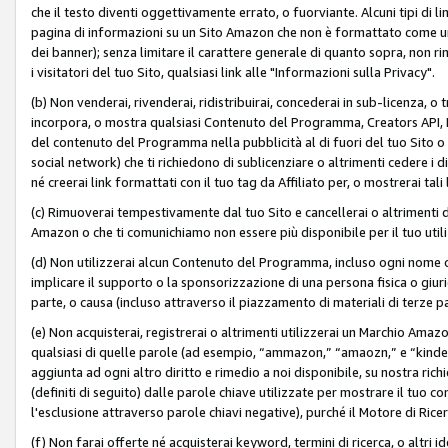
che il testo diventi oggettivamente errato, o fuorviante. Alcuni tipi d
pagina di informazioni su un Sito Amazon che non è formattato come un L
dei banner); senza limitare il carattere generale di quanto sopra, non rimu
i visitatori del tuo Sito, qualsiasi link alle "Informazioni sulla Privacy".
(b) Non venderai, rivenderai, ridistribuirai, concederai in sub-licenza, 
incorpora, o mostra qualsiasi Contenuto del Programma, Creators API, PA A
del contenuto del Programma nella pubblicità al di fuori del tuo Sito o su 
social network) che ti richiedono di sublicenziare o altrimenti cedere i 
né creerai link formattati con il tuo tag da Affiliato per, o mostrerai tali 
(c) Rimuoverai tempestivamente dal tuo Sito e cancellerai o altrimenti
Amazon o che ti comunichiamo non essere più disponibile per il tuo util
(d) Non utilizzerai alcun Contenuto del Programma, incluso ogni nome 
implicare il supporto o la sponsorizzazione di una persona fisica o giur
parte, o causa (incluso attraverso il piazzamento di materiali di terze
(e) Non acquisterai, registrerai o altrimenti utilizzerai un Marchio Amaz
qualsiasi di quelle parole (ad esempio, “ammazon,” “amaozn,” e “kindel,”)
aggiunta ad ogni altro diritto e rimedio a noi disponibile, su nostra rich
(definiti di seguito) dalle parole chiave utilizzate per mostrare il tuo co
l'esclusione attraverso parole chiavi negative), purché il Motore di Ricer
(f) Non farai offerte né acquisterai keyword, termini di ricerca, o altri 