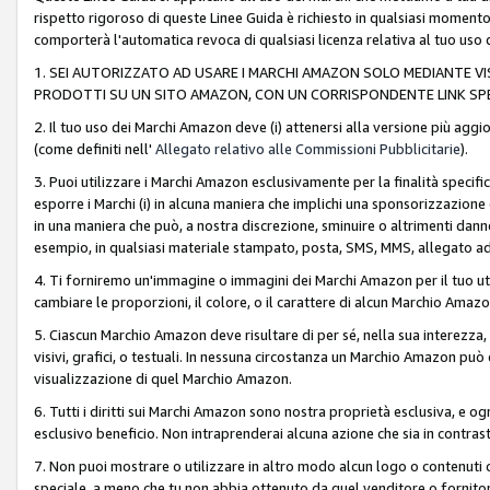
rispetto rigoroso di queste Linee Guida è richiesto in qualsiasi momento
comporterà l'automatica revoca di qualsiasi licenza relativa al tuo us
1. SEI AUTORIZZATO AD USARE I MARCHI AMAZON SOLO MEDIANTE VISU
PRODOTTI SU UN SITO AMAZON, CON UN CORRISPONDENTE LINK SPE
2. Il tuo uso dei Marchi Amazon deve (i) attenersi alla versione più agg
(come definiti nell'
Allegato relativo alle Commissioni Pubblicitarie
).
3. Puoi utilizzare i Marchi Amazon esclusivamente per la finalità speci
esporre i Marchi (i) in alcuna maniera che implichi una sponsorizzazione o 
in una maniera che può, a nostra discrezione, sminuire o altrimenti dann
esempio, in qualsiasi materiale stampato, posta, SMS, MMS, allegato ad 
4. Ti forniremo un'immagine o immagini dei Marchi Amazon per il tuo ut
cambiare le proporzioni, il colore, o il carattere di alcun Marchio Am
5. Ciascun Marchio Amazon deve risultare di per sé, nella sua interezza
visivi, grafici, o testuali. In nessuna circostanza un Marchio Amazon può
visualizzazione di quel Marchio Amazon.
6. Tutti i diritti sui Marchi Amazon sono nostra proprietà esclusiva, e
esclusivo beneficio. Non intraprenderai alcuna azione che sia in contrasto 
7. Non puoi mostrare o utilizzare in altro modo alcun logo o contenuti cr
speciale, a meno che tu non abbia ottenuto da quel venditore o fornitore