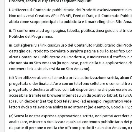
Prodotti, accetti di rispettare i seguenti requisiti:
i. Utilizzerai il Contenuto pubblicitario dei Prodotti esclusivamente in m
Non utilizzerai Creators API e PA API, Feed di Dati, o il Contenuto Pubbli
abbia come scopo principale la pubblicità e il marketing di un Sito Amaz
ii. Ti conformerai ad ogni pagina, tabella, politica, linea guida, e altri d
Politiche del Programma.
iii. Collegherai via link ciascun uso del Contenuto Pubblicitario dei Pr
dettaglio del Prodotto correlata o un'altra pagina a cui lo specifico Con
alcun Contenuto Pubblicitario dei Prodotti a, o indirizzerai il traffico i
che non sia un Sito Amazon (in ogni caso, parti della tua applicazione
contenere link a siti diversi da un Sito Amazon).
(d) Non utilizzerai, senza la nostra previa autorizzazione scritta, alcun
progettata o destinata all'uso con un telefono cellulare o con un altro d
progettato o destinato all'uso con tali dispositivi, ma che può essere acc
accessibile tramite un browser Internet su un dispositivo tablet; (2) u
(3) su un decoder (set top box) televisivo (ad esempio, registratori video d
lettori dvd) o televisione abilitata ad Internet (ad esempio, Google TV,
(e)Senza la nostra espressa approvazione scritta, non potrai accedere o u
analizzare, estrarre o riutilizzare qualsiasi contenuto pubblicitario dei
da parte di persone o entità che offrono prodotti su un sito Amazon, o