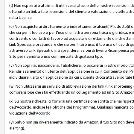
(t) Non esporrai o altrimenti utilizzerai alcuno delle nostre recensioni de
ottenuto un link a tale recensione del cliente o valutazione a stelle attra
nella
Licenza
.
(u) Non acquisterai direttamente o indirettamente alcun(i) Prodotto(i) o
che sia per il tuo uso o per l'uso di un'altra persona fisica o giuridica, e
contraenti, o contatti di lavoro ad acquistare direttamente o indirett
Link Speciali, a prescindere che sia per il loro uso, il tuo uso o l'uso di 
attraverso Link Speciali o intraprenderai azioni di Eventi Ricompensa per
Sito per rivendita o uso commerciale di qualsiasi tipo.
(v) Non coprirai, nasconderai, falsificherai, o oscurerai in altro modo l'U
Reindirizzamento) o l'utente dell'applicazione in cui il Contenuto del
individuare il sito o l'applicazione da cui il cliente clicca attraverso ta
(w) Non utilizzerai un servizio di abbreviazione dei link (link shortening
comprensibile che stai effettuando un collegamento ad un Sito Amazo
(x) Su nostra richiesta, ci fornirai una certificazione scritta che hai r
dell'Accordo, incluse le Politiche del Programma). Qualsiasi mancata co
violazione dell'
Accordo
.
(y) Salvo non sia diversamente indicato da Amazon, il tuo Sito non deve 
alerting).