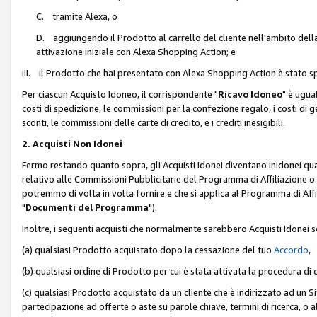
C. tramite Alexa, o
D. aggiungendo il Prodotto al carrello del cliente nell'ambito dell
attivazione iniziale con Alexa Shopping Action; e
iii. il Prodotto che hai presentato con Alexa Shopping Action è stato spe
Per ciascun Acquisto Idoneo, il corrispondente "
Ricavo Idoneo
" è ugua
costi di spedizione, le commissioni per la confezione regalo, i costi di gest
sconti, le commissioni delle carte di credito, e i crediti inesigibili.
2. Acquisti Non Idonei
Fermo restando quanto sopra, gli Acquisti Idonei diventano inidonei qu
relativo alle Commissioni Pubblicitarie del Programma di Affiliazione o di
potremmo di volta in volta fornire e che si applica al Programma di Affil
"
Documenti del Programma
").
Inoltre, i seguenti acquisti che normalmente sarebbero Acquisti Idonei 
(a) qualsiasi Prodotto acquistato dopo la cessazione del tuo
Accordo
,
(b) qualsiasi ordine di Prodotto per cui è stata attivata la procedura di
(c) qualsiasi Prodotto acquistato da un cliente che è indirizzato ad un 
partecipazione ad offerte o aste su parole chiave, termini di ricerca, o a