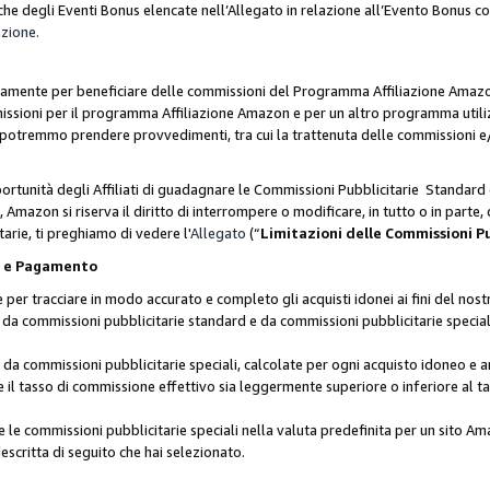
he degli Eventi Bonus elencate nell’Allegato in relazione all’Evento Bonus 
azione.
lusivamente per beneficiare delle commissioni del Programma Affiliazione Amaz
missioni per il programma Affiliazione Amazon e per un altro programma utili
 potremmo prendere provvedimenti, tra cui la trattenuta delle commissioni e/
ortunità degli Affiliati di guadagnare le Commissioni Pubblicitarie Standard 
Amazon si riserva il diritto di interrompere o modificare, in tutto o in parte,
arie, ti preghiamo di vedere l'
Allegato
(“
Limitazioni delle Commissioni P
ie e Pagamento
 tracciare in modo accurato e completo gli acquisti idonei ai fini del nostr
te da commissioni pubblicitarie standard e da commissioni pubblicitarie speci
da commissioni pubblicitarie speciali, calcolate per ogni acquisto idoneo e ar
il tasso di commissione effettivo sia leggermente superiore o inferiore al tas
le commissioni pubblicitarie speciali nella valuta predefinita per un sito Am
escritta di seguito che hai selezionato.