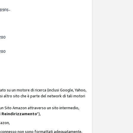
-89F6-
280
280
ato su un motore di ricerca (inclusi Google, Yahoo,
asi altro sito che è parte del network di tali motori
d un Sito Amazon attraverso un sito intermedio,
i Reindirizzamento
”),
Amazon,
zon connesso non sono formattati adeguatamente,