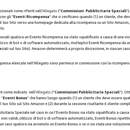
zionati come riferiti nell'
Allegato
("
Commissioni Pubblicitarie Speciali
")
con gli "
Eventi Ricompensa
" che si verificano quando (1) un cliente, che 
 sul tuo Sito verso una homepage dedicata alla ricompensa su un Sito Amazon, e
ato.
iali qualora un Evento Ricompensa sia stato squalificato a causa di una viol
utilizzo di bot o di software automatizzato, molteplici Eventi Ricompensa da u
ciali sul tuo Sito). Amazon determinerà a propria discrezione, in ciascun ca
ompensa elencate nell'Allegato sono permessi in connessione con la ricompen
ti come indicato nell'
Allegato
(“
Commissioni Pubblicitarie Speciali
”). Ot
 “
Eventi Bonus
” che hanno luogo quando (1) un cliente che deve essere qua
ul tuo Sito sul Sito Amazon e (2) durante la sessione risultante il cliente comp
taria Speciale nel caso in cui l’Evento Bonus sia stato squalificato a causa d
 non validi, utilizzo di bot o di software automatizzato, Eventi Bonus ripetitiv
un caso qualora sia avvenuto un Evento Bonus o se ci sia stata una violazion