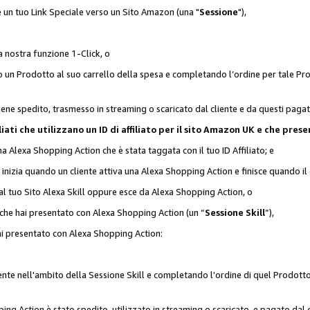
 è un tuo Link Speciale verso un Sito Amazon (una "
Sessione
"),
a nostra funzione 1-Click, o
un Prodotto al suo carrello della spesa e completando l’ordine per tale Prodo
viene spedito, trasmesso in streaming o scaricato dal cliente e da questi paga
affiliati che utilizzano un ID di affiliato per il sito Amazon UK e che p
una Alexa Shopping Action che è stata taggata con il tuo ID Affiliato; e
 inizia quando un cliente attiva una Alexa Shopping Action e finisce quando il 
al tuo Sito Alexa Skill oppure esce da Alexa Shopping Action, o
 che hai presentato con Alexa Shopping Action (un “
Sessione Skill
”),
hai presentato con Alexa Shopping Action:
nte nell'ambito della Sessione Skill e completando l'ordine di quel Prodotto 
ing Action è stato spedito, utilizzato in streaming o scaricato, e pagato dal c