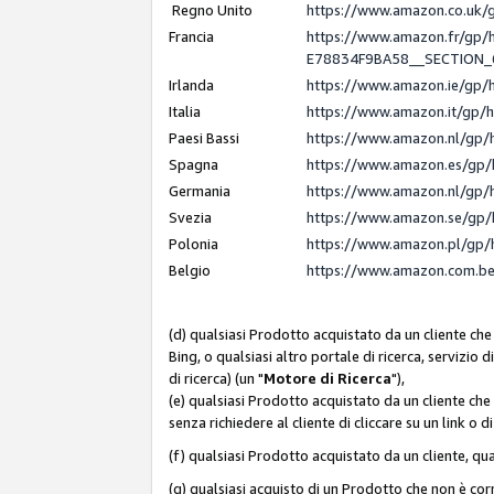
Regno Unito
https://www.amazon.co.uk
Francia
https://www.amazon.fr/gp
E78834F9BA58__SECTION
Irlanda
https://www.amazon.ie/gp
Italia
https://www.amazon.it/gp/
Paesi Bassi
https://www.amazon.nl/gp/
Spagna
https://www.amazon.es/gp/
Germania
https://www.amazon.nl/gp/
Svezia
https://www.amazon.se/gp/
Polonia
https://www.amazon.pl/gp/
Belgio
https://www.amazon.com.b
(d) qualsiasi Prodotto acquistato da un cliente che
Bing, o qualsiasi altro portale di ricerca, servizio 
di ricerca) (un "
Motore di Ricerca
"),
(e) qualsiasi Prodotto acquistato da un cliente che
senza richiedere al cliente di cliccare su un link o 
(f) qualsiasi Prodotto acquistato da un cliente, qua
(g) qualsiasi acquisto di un Prodotto che non è c