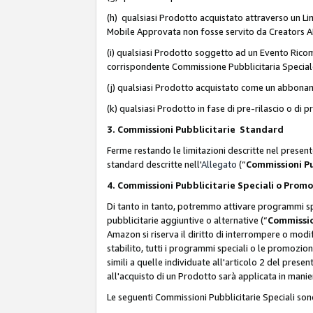
(h) qualsiasi Prodotto acquistato attraverso un Li
Mobile Approvata non fosse servito da Creators API 
(i) qualsiasi Prodotto soggetto ad un Evento Ricomp
corrispondente Commissione Pubblicitaria Special
(j) qualsiasi Prodotto acquistato come un abbona
(k) qualsiasi Prodotto in fase di pre-rilascio o di
3. Commissioni Pubblicitarie Standard
Ferme restando le limitazioni descritte nel present
standard descritte nell'
Allegato
(“
Commissioni P
4. Commissioni Pubblicitarie Speciali o Prom
Di tanto in tanto, potremmo attivare programmi spe
pubblicitarie aggiuntive o alternative (“
Commissio
Amazon si riserva il diritto di interrompere o mod
stabilito, tutti i programmi speciali o le promozi
simili a quelle individuate all'articolo 2 del pres
all'acquisto di un Prodotto sarà applicata in mani
Le seguenti Commissioni Pubblicitarie Speciali son