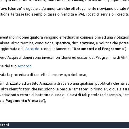
cavo Idoneo
" è uguale all'ammontare che effettivamente riceviamo da tale Ac
one, le tasse (ad esempio, tasse di vendita e IVA), i costi di servizio, i crediti,
diventano inidonei qualora vengano effettuati in connessione ad una violazio
lsiasi altro termine, condizione, specifica, dichiarazione, e politica che potre
aggiornata dell'
Accordo
(congiuntamente i "
Documenti del Programma
").
bero Acquisti Idonei sono invece non idonei ed esclusi dal Programma di Affil
one del tuo
Accordo
,
ivata la procedura di cancellazione, reso, o rimborso,
e è indirizzato ad un Sito Amazon attraverso una qualsiasi pubblicità che hai 
 o altri identificatori che includono la parola “amazon”, o “kindle”, o qualsias
o variazioni o errore di battitura di una qualsiasi di tali parole (ad esempio,
ca a Pagamento Vietato
"),
Marchi