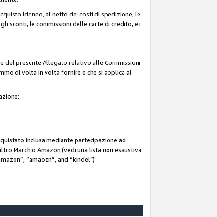
quisto Idoneo, al netto dei costi di spedizione, le
 gli sconti, le commissioni delle carte di credito, e i
ne del presente Allegato relativo alle Commissioni
mmo di volta in volta fornire e che si applica al
iazione:
acquistato inclusa mediante partecipazione ad
i altro Marchio Amazon (vedi una lista non esaustiva
 “ammazon”, “amaozn”, and “kindel”)