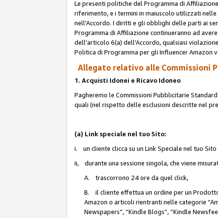
Le presenti politiche del Programma di Affiliazione
riferimento, e i termini in maiuscolo utilizzati ne
nell'Accordo. I diritti e gli obblighi delle parti ai 
Programma di Affiliazione continueranno ad avere e
dell'articolo 6(a) dell'Accordo, qualsiasi violazion
Politica di Programma per gli Influencer Amazon v
Allegato relativo alle Commissioni Pu
1. Acquisti Idonei e Ricavo Idoneo
Pagheremo le Commissioni Pubblicitarie Standard de
quali (nel rispetto delle esclusioni descritte nel p
(a) Link speciale nel tuo Sito:
i. un cliente clicca su un Link Speciale nel tuo Sit
ii, durante una sessione singola, che viene misurata
A. trascorrono 24 ore da quel click,
B. il cliente effettua un ordine per un Prodot
Amazon o articoli rientranti nelle categorie 
Newspapers”, “Kindle Blogs”, “Kindle Newsfeed