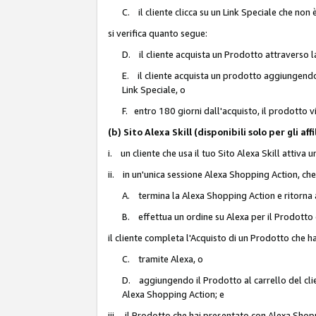
C. il cliente clicca su un Link Speciale che non
si verifica quanto segue:
D. il cliente acquista un Prodotto attraverso l
E. il cliente acquista un prodotto aggiungendo 
Link Speciale, o
F. entro 180 giorni dall'acquisto, il prodotto 
(b) Sito Alexa Skill (disponibili solo per gli 
i. un cliente che usa il tuo Sito Alexa Skill attiva 
ii. in un'unica sessione Alexa Shopping Action, che
A. termina la Alexa Shopping Action e ritorna 
B. effettua un ordine su Alexa per il Prodotto
il cliente completa l'Acquisto di un Prodotto che 
C. tramite Alexa, o
D. aggiungendo il Prodotto al carrello del clie
Alexa Shopping Action; e
iii. il Prodotto che hai presentato con Alexa Shopp