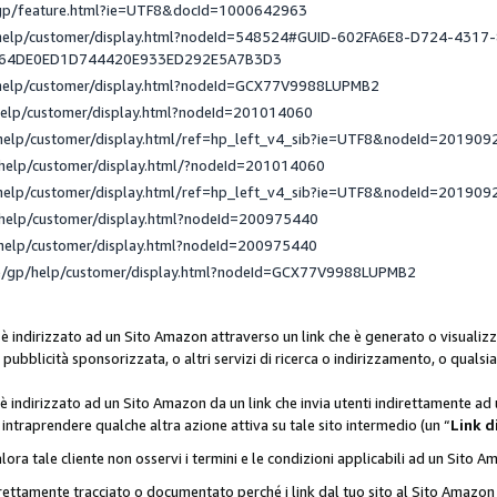
/gp/feature.html?ie=UTF8&docId=1000642963
/help/customer/display.html?nodeId=548524#GUID-602FA6E8-D724-4317
_64DE0ED1D744420E933ED292E5A7B3D3
/help/customer/display.html?nodeId=GCX77V9988LUPMB2
help/customer/display.html?nodeId=201014060
help/customer/display.html/ref=hp_left_v4_sib?ie=UTF8&nodeId=201909
help/customer/display.html/?nodeId=201014060
help/customer/display.html/ref=hp_left_v4_sib?ie=UTF8&nodeId=201909
help/customer/display.html?nodeId=200975440
help/customer/display.html?nodeId=200975440
e/gp/help/customer/display.html?nodeId=GCX77V9988LUPMB2
 è indirizzato ad un Sito Amazon attraverso un link che è generato o visualizz
di pubblicità sponsorizzata, o altri servizi di ricerca o indirizzamento, o qualsi
 è indirizzato ad un Sito Amazon da un link che invia utenti indirettamente a
di intraprendere qualche altra azione attiva su tale sito intermedio (un “
Link d
lora tale cliente non osservi i termini e le condizioni applicabili ad un Sito 
orrettamente tracciato o documentato perché i link dal tuo sito al Sito Ama