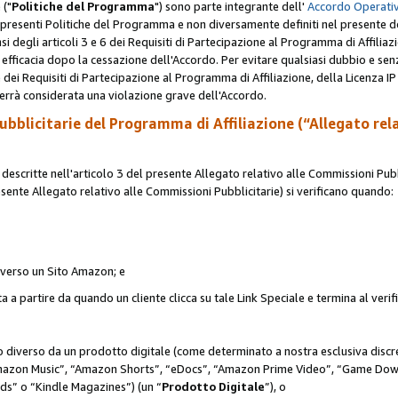
 ("
Politiche del Programma
") sono parte integrante dell'
Accordo Operativ
lle presenti Politiche del Programma e non diversamente definiti nel presente 
sensi degli articoli 3 e 6 dei Requisiti di Partecipazione al Programma di Affiliaz
fficacia dopo la cessazione dell'Accordo. Per evitare qualsiasi dubbio e sen
e dei Requisiti di Partecipazione al Programma di Affiliazione, della Licenza I
errà considerata una violazione grave dell'Accordo.
bblicitarie del Programma di Affiliazione (“Allegato rel
scritte nell'articolo 3 del presente Allegato relativo alle Commissioni Pubbl
resente Allegato relativo alle Commissioni Pubblicitarie) si verificano quando:
o verso un Sito Amazon; e
 a partire da quando un cliente clicca su tale Link Speciale e termina al verifi
to diverso da un prodotto digitale (come determinato a nostra esclusiva disc
“Amazon Music”, “Amazon Shorts”, “eDocs”, “Amazon Prime Video”, “Game Dow
s” o “Kindle Magazines”) (un “
Prodotto Digitale
”), o