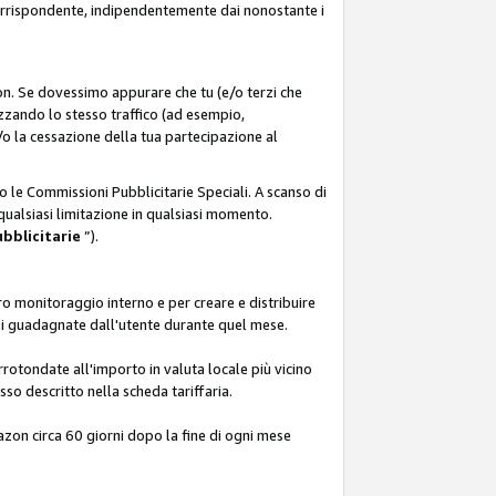
corrispondente, indipendentemente dai nonostante i
on. Se dovessimo appurare che tu (e/o terzi che
zzando lo stesso traffico (ad esempio,
o la cessazione della tua partecipazione al
o le Commissioni Pubblicitarie Speciali. A scanso di
 qualsiasi limitazione in qualsiasi momento.
ubblicitarie
”).
o monitoraggio interno e per creare e distribuire
ali guadagnate dall'utente durante quel mese.
rotondate all'importo in valuta locale più vicino
so descritto nella scheda tariffaria.
azon circa 60 giorni dopo la fine di ogni mese