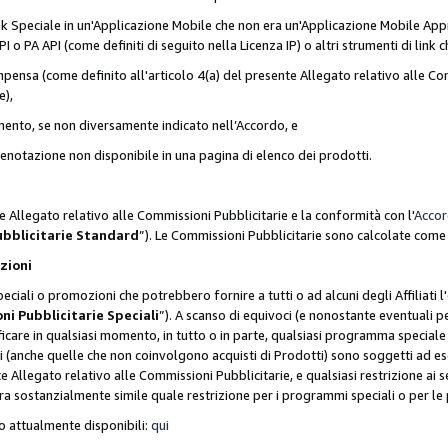
nk Speciale in un'Applicazione Mobile che non era un'Applicazione Mobile Appr
o PA API (come definiti di seguito nella Licenza IP) o altri strumenti di lin
ensa (come definito all'articolo 4(a) del presente Allegato relativo alle Com
e),
mento, se non diversamente indicato nell’Accordo, e
 prenotazione non disponibile in una pagina di elenco dei prodotti.
e Allegato relativo alle Commissioni Pubblicitarie e la conformità con l'
Acco
ubblicitarie Standard
”). Le Commissioni Pubblicitarie sono calcolate com
ozioni
ciali o promozioni che potrebbero fornire a tutti o ad alcuni degli Affiliati
ni Pubblicitarie Speciali
”). A scanso di equivoci (e nonostante eventuali pe
ificare in qualsiasi momento, in tutto o in parte, qualsiasi programma specia
oni (anche quelle che non coinvolgono acquisti di Prodotti) sono soggetti ad 
ente Allegato relativo alle Commissioni Pubblicitarie, e qualsiasi restrizione 
era sostanzialmente simile quale restrizione per i programmi speciali o per l
o attualmente disponibili:
qui