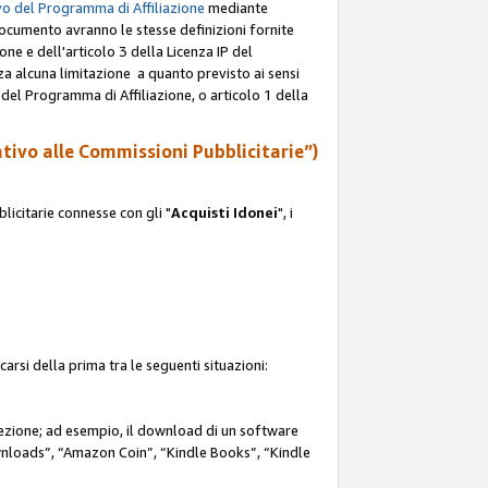
o del Programma di Affiliazione
mediante
documento avranno le stesse definizioni fornite
ione e dell'articolo 3 della Licenza IP del
za alcuna limitazione a quanto previsto ai sensi
P del Programma di Affiliazione, o articolo 1 della
ativo alle Commissioni Pubblicitarie”)
icitarie connesse con gli "
Acquisti Idonei
", i
carsi della prima tra le seguenti situazioni:
rezione; ad esempio, il download di un software
nloads”, “Amazon Coin”, “Kindle Books”, “Kindle