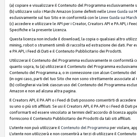
(a) copiare e visualizzare il Contenuto del Programma esclusivamente su
(b) utilizzare solo i Marchi Amazon (come definiti nelle
Linee Guida sui 
esclusivamente sul tuo Sito e in conformità con le
Linee Guida sui March
(c) accedere e utilizzare le API per i Creator, Creators API e PA API, i F
Specifiche e la presente Licenza.
Questa licenza non include il download, la copia o qualsiasi altro utiliz
mining, robot o strumenti simili di raccolta ed estrazione dei dati. Per 
e PA API, i Feed di Dati e il Contenuto Pubblicitario dei Prodotti.
Utilizzerai il Contenuto del Programma esclusivamente in conformità con
quanto sopra, tu (a) utilizzerai il Contenuto del Programma esclusivamen
Contenuto del Programma a, o in connessione con alcun Contenuto del P
(in ogni caso, parti del tuo Sito che non sono strettamente associate a
(b) collegherai via link ciascun uso del Contenuto del Programma esclus
Amazon e non ad alcuna altra pagina.
Il Creators API, il PA API o i Feed di Dati possono consentirti di accedere 
su uno o più siti affiliati. Se usi il Creators API, il PA API o i Feed di Dati
conformarti ed essere vincolato ai termini dell'accordo di licenza applicab
forniscono il Contenuto Pubblicitario dei Prodotti da tali siti affiliati.
L'utente non può utilizzare il
Contenuto del Programma
per violare, app
L'utente non utilizzerà e non consentirà a terzi di utilizzare il Conten