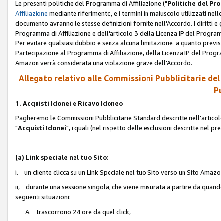
Le presenti politiche del Programma di Affiliazione ("
Politiche del P
Affiliazione
mediante riferimento, e i termini in maiuscolo utilizzati ne
documento avranno le stesse definizioni fornite nell'Accordo. I diritti e gl
Programma di Affiliazione e dell'articolo 3 della Licenza IP del Progra
Per evitare qualsiasi dubbio e senza alcuna limitazione a quanto previsto 
Partecipazione al Programma di Affiliazione, della Licenza IP del Progra
Amazon verrà considerata una violazione grave dell'Accordo.
Allegato relativo alle Commissioni Pubblicitarie del
Pu
1. Acquisti Idonei e Ricavo Idoneo
Pagheremo le Commissioni Pubblicitarie Standard descritte nell'articolo
"
Acquisti Idonei
", i quali (nel rispetto delle esclusioni descritte nel 
(a) Link speciale nel tuo Sito:
i. un cliente clicca su un Link Speciale nel tuo Sito verso un Sito Amazo
ii, durante una sessione singola, che viene misurata a partire da quando u
seguenti situazioni:
A. trascorrono 24 ore da quel click,