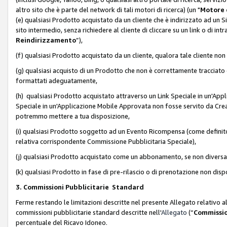
altro sito che è parte del network di tali motori di ricerca) (un "
Motore 
(e) qualsiasi Prodotto acquistato da un cliente che è indirizzato ad un 
sito intermedio, senza richiedere al cliente di cliccare su un link o di in
Reindirizzamento
”),
(f) qualsiasi Prodotto acquistato da un cliente, qualora tale cliente non
(g) qualsiasi acquisto di un Prodotto che non è correttamente tracciat
formattati adeguatamente,
(h) qualsiasi Prodotto acquistato attraverso un Link Speciale in un'App
Speciale in un'Applicazione Mobile Approvata non fosse servito da Creator
potremmo mettere a tua disposizione,
(i) qualsiasi Prodotto soggetto ad un Evento Ricompensa (come definito a
relativa corrispondente Commissione Pubblicitaria Speciale),
(j) qualsiasi Prodotto acquistato come un abbonamento, se non divers
(k) qualsiasi Prodotto in fase di pre-rilascio o di prenotazione non disp
3. Commissioni Pubblicitarie Standard
Ferme restando le limitazioni descritte nel presente Allegato relativo a
commissioni pubblicitarie standard descritte nell'
Allegato
(“
Commissio
percentuale del Ricavo Idoneo.