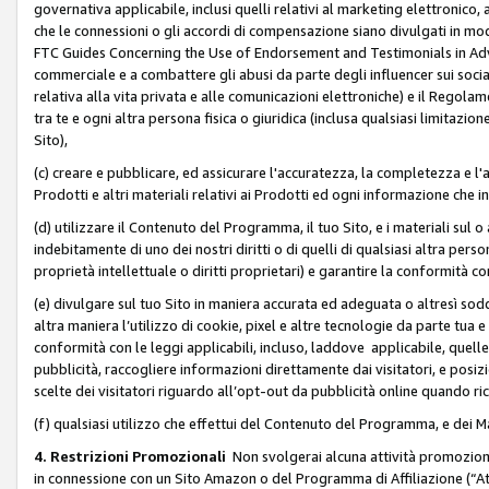
governativa applicabile, inclusi quelli relativi al marketing elettronico, 
che le connessioni o gli accordi di compensazione siano divulgati in mo
FTC Guides Concerning the Use of Endorsement and Testimonials in Adve
commerciale e a combattere gli abusi da parte degli influencer sui soci
relativa alla vita privata e alle comunicazioni elettroniche) e il Rego
tra te e ogni altra persona fisica o giuridica (inclusa qualsiasi limitazion
Sito),
(c) creare e pubblicare, ed assicurare l'accuratezza, la completezza e l'a
Prodotti e altri materiali relativi ai Prodotti ed ogni informazione che in
(d) utilizzare il Contenuto del Programma, il tuo Sito, e i materiali sul 
indebitamente di uno dei nostri diritti o di quelli di qualsiasi altra persona 
proprietà intellettuale o diritti proprietari) e garantire la conformità co
(e) divulgare sul tuo Sito in maniera accurata ed adeguata o altresì soddi
altra maniera l’utilizzo di cookie, pixel e altre tecnologie da parte tua e di
conformità con le leggi applicabili, incluso, laddove applicabile, quelle t
pubblicità, raccogliere informazioni direttamente dai visitatori, e posiz
scelte dei visitatori riguardo all’opt-out da pubblicità online quando ri
(f) qualsiasi utilizzo che effettui del Contenuto del Programma, e dei 
4. Restrizioni Promozionali
Non svolgerai alcuna attività promozionale
in connessione con un Sito Amazon o del Programma di Affiliazione (“At