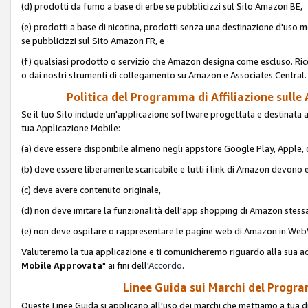
(d) prodotti da fumo a base di erbe se pubblicizzi sul Sito Amazon BE,
(e) prodotti a base di nicotina, prodotti senza una destinazione d'uso m
se pubblicizzi sul Sito Amazon FR, e
(f) qualsiasi prodotto o servizio che Amazon designa come escluso. Rice
o dai nostri strumenti di collegamento su Amazon e Associates Central.
Politica del Programma di Affiliazione sulle A
Se il tuo Sito include un'applicazione software progettata e destinata all'u
tua Applicazione Mobile:
(a) deve essere disponibile almeno negli appstore Google Play, Apple
(b) deve essere liberamente scaricabile e tutti i link di Amazon devono 
(c) deve avere contenuto originale,
(d) non deve imitare la funzionalità dell'app shopping di Amazon stess
(e) non deve ospitare o rappresentare le pagine web di Amazon in We
Valuteremo la tua applicazione e ti comunicheremo riguardo alla sua acc
Mobile Approvata
" ai fini dell'
Accordo
.
Linee Guida sui Marchi del Program
Queste Linee Guida si applicano all'uso dei marchi che mettiamo a tua