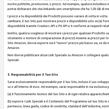
nostre politiche, promozioni, o prezzi. Ad esempio, qualora includessi
potrai dichiarare che stia linkando uno smartphone che ha 128 GB di m
I prezzi e la disponibilità dei Prodotti possono variare di volta in volta
cambiare, il tuo Sito può mostrare prezzi e disponibilità solo se:(a) fornia
disponibilità tramite Creators API o PA API e ti conformi ai requisiti rela
Inoltre, qualora scegliessi di mostrare i prezzi per qualsiasi Prodotto su
strumento o motore di comparazione di prezzi) insieme ai prezzi per lo s
Sito Amazon, dovrai esporre sia il "nuovo" prezzo più basso sia, se da noi
Amazon.
Non dovrai pubblicare alcun Link Speciale su Amazon o collegare qualsia
Speciali.
3. Responsabilità per il Tuo Sito
Sarai esclusivamente responsabile per il tuo Sito, incluso il suo svilu
su o all'interno di esso. Ad esempio, sarai responsabile in via esclusiva 
(a) il funzionamento tecnico del tuo Sito e di ogni relativa apparecchia
(b) esporre i Link Speciali e il Contenuto del Programma sul tuo Sito in 
permesso, linea guida, codice di condotta, standard dell'industria, norme