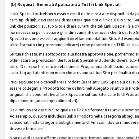
(b) Requisiti Generali Applicabili a Tutti i Link Speciali
I Link Speciali potrebbero essere creati da te o resi a te disponibili da 
certi tipi di link, devi cessare di mostrare quei tipi di link sul tuo Sito. 
link che posizioni sul tuo Sito e di assicurarti che tali Link Speciali (sia
noi necessaria per tracciare gli indirizzamenti dei nostri clienti dal tuo Sit
Speciali devono essere raggiunti direttamente dal tuo Sito. Ad esempio,
altro formato che potremmo indicare) come parametro nell'URL di ciasc
Su tua richiesta, ma sottoposto alla nostra approvazione, potremmo emet
ottimizzare le prestazioni dei tuoi Link Speciali includendo diversi sub-t
altro ID o report fornito in relazione al Programma di affiliazione, ad
i sub-tag agli utenti man mano che arrivano sul tuo Sito per finalità di 
Puoi aggiungere o cancellare i Prodotti (e i relativi Link Speciali) dal 
essere collegati ai Prodotti (come definiti nell'Allegato relativo ai Prodo
originali che sono relativi al Link Speciale sul tuo Sito. Le liste di Prod
dipartimento (ad esempio alimentari).
Devi rimuovere dal tuo Sito qualsiasi link e riferimenti relativi a prom
Ad esempio, qualora includessi link a Prodotti nella categoria abbigli
selezionati nella categoria abbigliamento di Amazon, dovrai rimuover
dovesse terminare.
Non devi rilasciare affermazioni inaccurate, troppo ampie, ingannevoli 