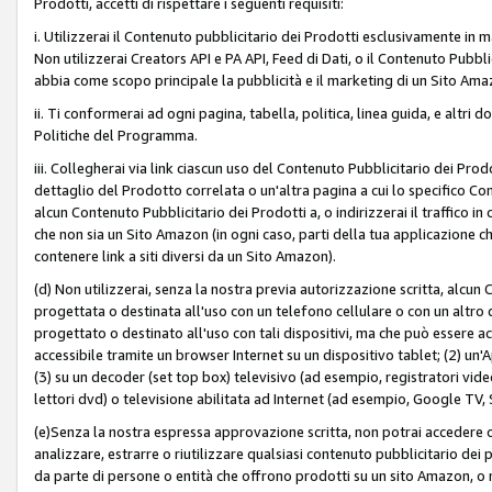
Prodotti, accetti di rispettare i seguenti requisiti:
i. Utilizzerai il Contenuto pubblicitario dei Prodotti esclusivamente in m
Non utilizzerai Creators API e PA API, Feed di Dati, o il Contenuto Pubbli
abbia come scopo principale la pubblicità e il marketing di un Sito Amaz
ii. Ti conformerai ad ogni pagina, tabella, politica, linea guida, e altri d
Politiche del Programma.
iii. Collegherai via link ciascun uso del Contenuto Pubblicitario dei Pr
dettaglio del Prodotto correlata o un'altra pagina a cui lo specifico Con
alcun Contenuto Pubblicitario dei Prodotti a, o indirizzerai il traffico i
che non sia un Sito Amazon (in ogni caso, parti della tua applicazione
contenere link a siti diversi da un Sito Amazon).
(d) Non utilizzerai, senza la nostra previa autorizzazione scritta, alcun
progettata o destinata all'uso con un telefono cellulare o con un altro d
progettato o destinato all'uso con tali dispositivi, ma che può essere acc
accessibile tramite un browser Internet su un dispositivo tablet; (2) u
(3) su un decoder (set top box) televisivo (ad esempio, registratori video d
lettori dvd) o televisione abilitata ad Internet (ad esempio, Google TV,
(e)Senza la nostra espressa approvazione scritta, non potrai accedere o u
analizzare, estrarre o riutilizzare qualsiasi contenuto pubblicitario dei
da parte di persone o entità che offrono prodotti su un sito Amazon, o