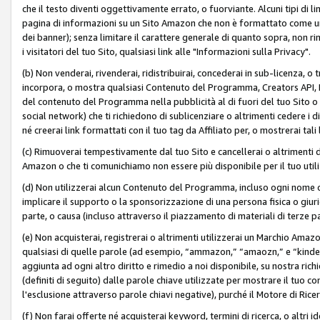
che il testo diventi oggettivamente errato, o fuorviante. Alcuni tipi d
pagina di informazioni su un Sito Amazon che non è formattato come un L
dei banner); senza limitare il carattere generale di quanto sopra, non rimu
i visitatori del tuo Sito, qualsiasi link alle "Informazioni sulla Privacy".
(b) Non venderai, rivenderai, ridistribuirai, concederai in sub-licenza, 
incorpora, o mostra qualsiasi Contenuto del Programma, Creators API, PA A
del contenuto del Programma nella pubblicità al di fuori del tuo Sito o su 
social network) che ti richiedono di sublicenziare o altrimenti cedere i 
né creerai link formattati con il tuo tag da Affiliato per, o mostrerai tali 
(c) Rimuoverai tempestivamente dal tuo Sito e cancellerai o altrimenti
Amazon o che ti comunichiamo non essere più disponibile per il tuo util
(d) Non utilizzerai alcun Contenuto del Programma, incluso ogni nome 
implicare il supporto o la sponsorizzazione di una persona fisica o giur
parte, o causa (incluso attraverso il piazzamento di materiali di terze
(e) Non acquisterai, registrerai o altrimenti utilizzerai un Marchio Amaz
qualsiasi di quelle parole (ad esempio, “ammazon,” “amaozn,” e “kindel,”)
aggiunta ad ogni altro diritto e rimedio a noi disponibile, su nostra rich
(definiti di seguito) dalle parole chiave utilizzate per mostrare il tuo co
l'esclusione attraverso parole chiavi negative), purché il Motore di Ricer
(f) Non farai offerte né acquisterai keyword, termini di ricerca, o altri 