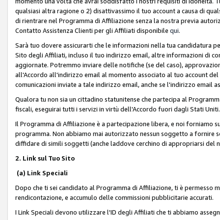
momento una volta che avrai soddisfatto i nostri requisiti di idoneità. 
qualsiasi altra ragione o 2) disattivassimo il tuo account a causa di qua
di rientrare nel Programma di Affiliazione senza la nostra previa autor
Contatto Assistenza Clienti per gli Affiliati disponibile
qui
.
Sarà tuo dovere assicurarti che le informazioni nella tua candidatura pe
Sito degli Affiliati, incluso il tuo indirizzo email, altre informazioni di
aggiornate. Potremmo inviare delle notifiche (se del caso), approvazioni
all'Accordo all'indirizzo email al momento associato al tuo account del
comunicazioni inviate a tale indirizzo email, anche se l'indirizzo email 
Qualora tu non sia un cittadino statunitense che partecipa al Programma
fiscali, eseguirai tutti i servizi in virtù dell'Accordo fuori dagli Stati Uniti
Il Programma di Affiliazione è a partecipazione libera, e noi forniamo sul S
programma. Non abbiamo mai autorizzato nessun soggetto a fornire servi
diffidare di simili soggetti (anche laddove cerchino di appropriarsi del
2. Link sul Tuo Sito
(a) Link Speciali
Dopo che ti sei candidato al Programma di Affiliazione, ti è permesso mos
rendicontazione, e accumulo delle commissioni pubblicitarie accurati.
I Link Speciali devono utilizzare l'ID degli Affiliati che ti abbiamo asseg