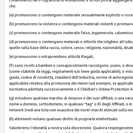
che:
(a) promuovono o contengono materiale sessualmente esplicito o osc
(b) promuovono la violenza o contengono materiali violenti o promuov
(c) promuovono o contengono materiale falso, ingannevole, calunnioso
(d) promuovono o contengono materiali o attività che istighino all'odio, m
quelle sulla base della razza, colore, sesso, religione, nazionalità, disa
(e) promuovono o intraprendono attività illegali,
(f) sono rivolti a bambini o consapevolmente raccolgono, usano, o divulg
(come stabilite da leggi, regolamenti e/o linee guida applicabili); o vi
guida, codice di condotta, standard dell'industria, norme di autoregolame
applicabile relativa alla protezione dei minori (ad esempio, se applicabi
normativa adottata successivamente o il Children’s Online Protection Ac
(g) includono qualsiasi marchio di Amazon o dei suoi affiliati, o una varia
nome a dominio, sottodominio, in qualsiasi "tag" o ID degli Affiliati, o in
network (vedi una lista non esaustiva dei nostri marchi elencati sulla no
(h) altrimenti violano qualsiasi diritto di proprietà intellettuale.
Valuteremo l'idoneità a nostra sola discrezione. Qualora respingessimo l