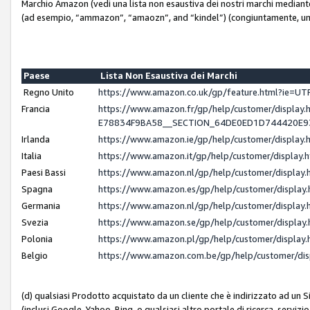
Marchio Amazon (vedi una lista non esaustiva dei nostri marchi mediante i 
(ad esempio, “ammazon”, “amaozn”, and “kindel”) (congiuntamente, un
Paese
Lista Non Esaustiva dei Marchi
Regno Unito
https://www.amazon.co.uk/gp/feature.html?ie=
Francia
https://www.amazon.fr/gp/help/customer/displ
E78834F9BA58__SECTION_64DE0ED1D744420E
Irlanda
https://www.amazon.ie/gp/help/customer/displ
Italia
https://www.amazon.it/gp/help/customer/displa
Paesi Bassi
https://www.amazon.nl/gp/help/customer/displa
Spagna
https://www.amazon.es/gp/help/customer/displa
Germania
https://www.amazon.nl/gp/help/customer/displa
Svezia
https://www.amazon.se/gp/help/customer/displa
Polonia
https://www.amazon.pl/gp/help/customer/displa
Belgio
https://www.amazon.com.be/gp/help/customer/d
(d) qualsiasi Prodotto acquistato da un cliente che è indirizzato ad un 
(inclusi Google, Yahoo, Bing, o qualsiasi altro portale di ricerca, servizio