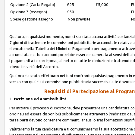
Opzione 2 (Carta Regalo)
£25
£5,000
EU
Opzione 3 (Assegno)
£50
EU
Spese gestione assegno
Non previste
No
Qualora, in qualsiasi momento, non ci sia stata alcuna attività sostanzial
7 giorni di trattenere le commissioni pubblicitarie accumulate relative
elencato nella Tabella dei Minimi di Pagamento per pagamento attrave
accumulata nel tuo account potrebbe essere incamerata ai sensi della leg
I pagamenti a te corrisposti, al netto di tutte le deduzioni e trattenut
dovuti in virtù dell'Accordo.
Qualora sia stato effettuato nei tuoi confronti qualsiasi pagamento in e
stesso con qualsiasi commissione pubblicitaria successiva a te dovuta in
Requisiti di Partecipazione al Program
1. Iscrizione ed Ammissibilità
Per iniziare il processo di iscrizione, devi presentare una candidatura 
originali ed essere disponibili pubblicamente attraverso l'indirizzo del s
terze parti devono contenere commenti, analisi o trasformazioni significat
Valuteremo la tua candidatura e ti comunicheremo la sua accettazione o r
l'inserimento nel Programma di Affiliazione, e tu non potrai aggiungere 