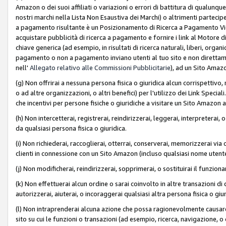
Amazon o dei suoi affiliati o variazioni o errori di battitura di qualunqu
nostri marchi nella Lista Non Esaustiva dei Marchi) o altrimenti partecipe
a pagamento risultante è un Posizionamento di Ricerca a Pagamento Vie
acquistare pubblicità di ricerca a pagamento e fornire i link al Motore di 
chiave generica (ad esempio, in risultati di ricerca naturali, liberi, organ
pagamento o non a pagamento inviano utenti al tuo sito e non direttam
nell'
Allegato relativo alle Commissioni Pubblicitarie
), ad un Sito Amaz
(g) Non offrirai a nessuna persona fisica o giuridica alcun corrispettivo, 
o ad altre organizzazioni, o altri benefici) per l'utilizzo dei Link Spe
che incentivi per persone fisiche o giuridiche a visitare un Sito Amazon a
(h) Non intercetterai, registrerai, reindirizzerai, leggerai, interpreterai
da qualsiasi persona fisica o giuridica.
(i) Non richiederai, raccoglierai, otterrai, conserverai, memorizzerai via 
clienti in connessione con un Sito Amazon (incluso qualsiasi nome utent
(j) Non modificherai, reindirizzerai, sopprimerai, o sostituirai il funzio
(k) Non effettuerai alcun ordine o sarai coinvolto in altre transazioni di
autorizzerai, aiuterai, o incoraggerai qualsiasi altra persona fisica o giu
(l) Non intraprenderai alcuna azione che possa ragionevolmente causare 
sito su cui le funzioni o transazioni (ad esempio, ricerca, navigazione, 