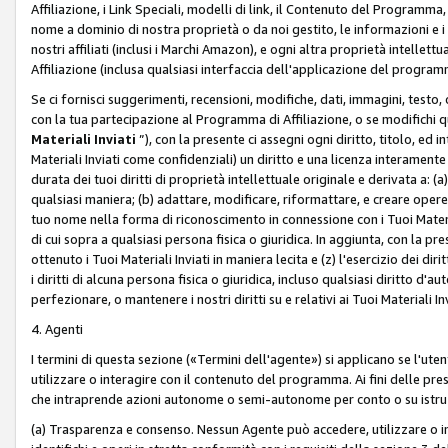
Affiliazione, i Link Speciali, modelli di link, il Contenuto del Programma,
nome a dominio di nostra proprietà o da noi gestito, le informazioni e i ma
nostri affiliati (inclusi i Marchi Amazon), e ogni altra proprietà intell
Affiliazione (inclusa qualsiasi interfaccia dell'applicazione del programm
Se ci fornisci suggerimenti, recensioni, modifiche, dati, immagini, test
con la tua partecipazione al Programma di Affiliazione, o se modifichi 
Materiali Inviati
”), con la presente ci assegni ogni diritto, titolo, ed i
Materiali Inviati come confidenziali) un diritto e una licenza interament
durata dei tuoi diritti di proprietà intellettuale originale e derivata a: (a)
qualsiasi maniera; (b) adattare, modificare, riformattare, e creare opere de
tuo nome nella forma di riconoscimento in connessione con i Tuoi Materiali
di cui sopra a qualsiasi persona fisica o giuridica. In aggiunta, con la pre
ottenuto i Tuoi Materiali Inviati in maniera lecita e (z) l'esercizio dei diri
i diritti di alcuna persona fisica o giuridica, incluso qualsiasi diritto d
perfezionare, o mantenere i nostri diritti su e relativi ai Tuoi Materiali In
4. Agenti
I termini di questa sezione («Termini dell'agente») si applicano se l'uten
utilizzare o interagire con il contenuto del programma. Ai fini delle pre
che intraprende azioni autonome o semi-autonome per conto o su istruzi
(a) Trasparenza e consenso. Nessun Agente può accedere, utilizzare o 