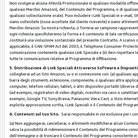
Non svolgerai alcuna Attività Promozionale in qualsiasi modalità offline, a
qualsiasi Marchio Amazon), del Contenuto del Programma, o di qualsiasi
qualsiasi sollecitazione orale). Puoi includere i Link Speciali in e-mail, 
siano sollecitate (ossia accettate dal cliente ricevente) e siano altriment
Marchio Amazon. Su nostra richiesta, ci fornirai un campione rappresentati
ogni richiesta specificheremo la forma e il contenuto di tale certificazi
costituirà una violazione sostanziale del presente Contratto. A scanso di 
applicabile, il CAN-SPAM Act del 2003, il Telephone Consumer Protection 
comunicazione contenente qualsiasi Link Speciale e (ii) devi rispettare l
tutte le comunicazioni relative al Programma di Affiliazione.
5. Distribuzione di Link Speciali Attraverso Software e Disposit
collegherai ad un Sito Amazon, su o in connessione con: (a) qualsiasi a
barra degli strumenti, estensione, componente, o qualsiasi altra applicazi
computer, telefoni cellulari, tablet, o altri dispositivi portatili (divers
(ad esempio, registratori di video digitali, ricevitori via cavo o satellitar
esempio, Google TV, Sony Bravia, Panasonic Viera Cast, o Vizio Internet 
esplicita approvazione scritta, i Link Speciali o il Contenuto del Pro
6. Contenuti sul tuo Sito.
Sarai responsabile in via esclusiva per i con
(a) Non aggiungerai, cancellerai, o altrimenti modificherai alcun Conte
salva la possibilità di ridimensionare il Contenuto del Programma consi
dell'immagine o di troncare il Contenuto del Programma consistente in un