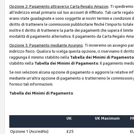
Opzione 2: Pagamento attraverso Carta Regalo Amazon
. Ti spediremo
all'indirizzo email primario sul tuo account di Affiliato. Tali carte rega
erano state guadagnate e sono soggette ai nostri termini e condizioni de
diritto di trattenere le commissioni pubblicitarie finché l'importo tota
inoltre il diritto di trattenere la parte dei pagamenti che supera il lim
modalità di pagamento alternativa. Il pagamento da Carta Regalo Amazo
Opzione 3: Pagamento mediante Assegno
. Ti invieremo un assegno par
indirizzo fisico. Qualora tu scelga questa opzione, ci riserviamo il diri
raggiunga il minimo stabilito nella
Tabella dei Minimi di Pagamento
stabilito nella
Tabella dei Minimi di Pagamento
. Il pagamento media
Se non selezioni alcuna opzione di pagamento o aggiorni le relative in
mediante un’altra opzione di pagamento o tratterremo le commissioni p
fornisci tali informazioni.
Tabella dei Minimi di Pagamento
UK
UK Maximum
FR
Opzione 1 (Accredito)
£25
E