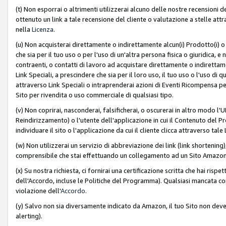
(t) Non esporrai o altrimenti utilizzerai alcuno delle nostre recensioni de
ottenuto un link a tale recensione del cliente o valutazione a stelle attra
nella
Licenza
.
(u) Non acquisterai direttamente o indirettamente alcun(i) Prodotto(i) o
che sia per il tuo uso o per l'uso di un'altra persona fisica o giuridica, e
contraenti, o contatti di lavoro ad acquistare direttamente o indirett
Link Speciali, a prescindere che sia per il loro uso, il tuo uso o l'uso di 
attraverso Link Speciali o intraprenderai azioni di Eventi Ricompensa per
Sito per rivendita o uso commerciale di qualsiasi tipo.
(v) Non coprirai, nasconderai, falsificherai, o oscurerai in altro modo l'U
Reindirizzamento) o l'utente dell'applicazione in cui il Contenuto del
individuare il sito o l'applicazione da cui il cliente clicca attraverso ta
(w) Non utilizzerai un servizio di abbreviazione dei link (link shortening
comprensibile che stai effettuando un collegamento ad un Sito Amazo
(x) Su nostra richiesta, ci fornirai una certificazione scritta che hai r
dell'Accordo, incluse le Politiche del Programma). Qualsiasi mancata co
violazione dell'
Accordo
.
(y) Salvo non sia diversamente indicato da Amazon, il tuo Sito non deve 
alerting).