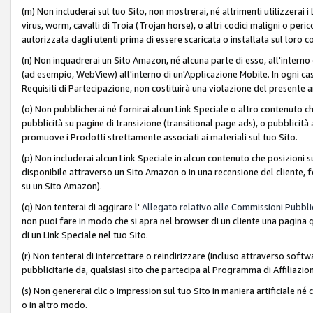
(m) Non includerai sul tuo Sito, non mostrerai, né altrimenti utilizzera
virus, worm, cavalli di Troia (Trojan horse), o altri codici maligni o p
autorizzata dagli utenti prima di essere scaricata o installata sul loro co
(n) Non inquadrerai un Sito Amazon, né alcuna parte di esso, all'interno
(ad esempio, WebView) all'interno di un'Applicazione Mobile. In ogni cas
Requisiti di Partecipazione, non costituirà una violazione del presente a
(o) Non pubblicherai né fornirai alcun Link Speciale o altro contenuto
pubblicità su pagine di transizione (transitional page ads), o pubblicità 
promuove i Prodotti strettamente associati ai materiali sul tuo Sito.
(p) Non includerai alcun Link Speciale in alcun contenuto che posizioni 
disponibile attraverso un Sito Amazon o in una recensione del cliente, fo
su un Sito Amazon).
(q) Non tenterai di aggirare l'
Allegato relativo alle Commissioni Pubblic
non puoi fare in modo che si apra nel browser di un cliente una pagina qu
di un Link Speciale nel tuo Sito.
(r) Non tenterai di intercettare o reindirizzare (incluso attraverso softwa
pubblicitarie da, qualsiasi sito che partecipa al Programma di Affiliazio
(s) Non genererai clic o impression sul tuo Sito in maniera artificiale 
o in altro modo.