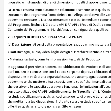
linguistici o multimodali di grandi dimensioni, modelli di apprendiment
La Licenza cesserà immediatamente ed automaticamente se in qualsiasi
Documenti del Programma (come definiti nell'Allegato relativo alle Comm
potremmo revocare la Licenza interamente o in parte mediante comunicaz
del Programma [incluso il Creators API, il PA API e i Feed di Dati] . e r
Contenuto del Programma e i Marchi Amazon con riguardo a quelli per cu
2. Requisiti di Utilizzo di Creators API e PA API
(a)
Descrizione
. Ai sensi della presente Licenza, potremmo mettere a
• Dati, immagini, audio, video, loghi, design di interfacce utente, e altri 
• Materiale testuale, come le informazioni testuali del Prodotto.
In aggiunta al precedente Contenuto Pubblicitario dei Prodotti e all’ac
per l'utilizzo in connessione con il codice sorgente di prova e libraries 
disposizione in virtù di una separata licenza che accompagna ciascun cod
potremmo anche mettere a tua disposizione le specifiche, i manuali utent
che descrivono le capacità operative e funzionali, le limitazioni all'uso, i 
corretto utilizzo del PA API (collettivamente, le "
Specifiche
"). Il “Con
esclude specificamente qualsiasi codice sorgente di prova o libraries ch
che mettiamo a tua disposizione. Inoltre lo stesso esclude specificament
offerti su qualsiasi sito che non sia un Sito Amazon.