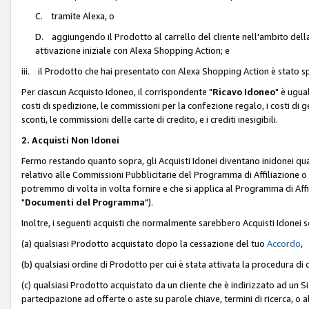
C. tramite Alexa, o
D. aggiungendo il Prodotto al carrello del cliente nell'ambito dell
attivazione iniziale con Alexa Shopping Action; e
iii. il Prodotto che hai presentato con Alexa Shopping Action è stato spe
Per ciascun Acquisto Idoneo, il corrispondente "
Ricavo Idoneo
" è ugua
costi di spedizione, le commissioni per la confezione regalo, i costi di gest
sconti, le commissioni delle carte di credito, e i crediti inesigibili.
2. Acquisti Non Idonei
Fermo restando quanto sopra, gli Acquisti Idonei diventano inidonei qu
relativo alle Commissioni Pubblicitarie del Programma di Affiliazione o di
potremmo di volta in volta fornire e che si applica al Programma di Affil
"
Documenti del Programma
").
Inoltre, i seguenti acquisti che normalmente sarebbero Acquisti Idonei 
(a) qualsiasi Prodotto acquistato dopo la cessazione del tuo
Accordo
,
(b) qualsiasi ordine di Prodotto per cui è stata attivata la procedura di
(c) qualsiasi Prodotto acquistato da un cliente che è indirizzato ad un 
partecipazione ad offerte o aste su parole chiave, termini di ricerca, o a