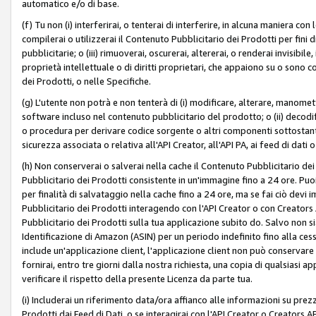
automatico e/o di base.
(f) Tu non (i) interferirai, o tenterai di interferire, in alcuna maniera co
compilerai o utilizzerai il Contenuto Pubblicitario dei Prodotti per fini di
pubblicitarie; o (iii) rimuoverai, oscurerai, altererai, o renderai invisibile, 
proprietà intellettuale o di diritti proprietari, che appaiono su o sono c
dei Prodotti, o nelle Specifiche.
(g) L'utente non potrà e non tenterà di (i) modificare, alterare, manomet
software incluso nel contenuto pubblicitario del prodotto; o (ii) decod
o procedura per derivare codice sorgente o altri componenti sottostan
sicurezza associata o relativa all'API Creator, all'API PA, ai feed di dati 
(h) Non conserverai o salverai nella cache il Contenuto Pubblicitario de
Pubblicitario dei Prodotti consistente in un'immagine fino a 24 ore. Puo
per finalità di salvataggio nella cache fino a 24 ore, ma se fai ciò d
Pubblicitario dei Prodotti interagendo con l'API Creator o con Creator
Pubblicitario dei Prodotti sulla tua applicazione subito do. Salvo non
Identificazione di Amazon (ASIN) per un periodo indefinito fino alla ce
include un'applicazione client, l'applicazione client non può conservare 
fornirai, entro tre giorni dalla nostra richiesta, una copia di qualsiasi ap
verificare il rispetto della presente Licenza da parte tua.
(i) Includerai un riferimento data/ora affianco alle informazioni su prezz
Prodotti dai Feed di Dati, o se interagirai con l'API Creator o Creators 