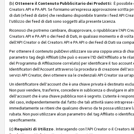
(b)
Ottenere il Contenuto Pubblicitario dei Prodotti:
È possibile 
Creators API e PA API. Se forniamo un'espressa approvazione scritta pre
di dati («feed di dati») che rendiamo disponibile tramite i feed API Creat
l'utilizzo dei feed di dati sono soggetti alla presente Licenza.
Riconosci che potremo cambiare, disapprovare, o ripubblicare l'API Creato
Creators API e PA API o dei Feed di Dati, in qualsiasi momento e di volta i
dell'API Creator o del Creators API e PA API o dei Feed di Dati sia compati
Per ottenere il contenuto pubDevi utilizzare sia una coppia unica di chiav
parametro tag degli Affiliati (che può o essere l'ID dell'Affiliato a te r
del Programma di Affiliazione correlato) per identificare il tuo account e
Identificatori dell'Account attraverso la procedura di creazione dell'acc
servizi API Creator, devi ottenere sia le credenziali API Creator sia un'a
Un identificatore dell'account che è una chiave privata è destinato esc
Non puoi vendere, trasferire, concedere in sublicenza o divulgare in alt
dell'account che è una chiave pubblica non è segreto. L'utente è responsabi
del caso, indipendentemente dal fatto che tali attività siano intraprese 
immediatamente se ritieni che qualcuno diverso da te possa utilizzare la 
rubata. Non puoi utilizzare alcun parametro del tag Affiliato o identif
specificamente.
(c)
Requisiti di Utilizzo
. Interagendo con l'API Creator o il Creators A