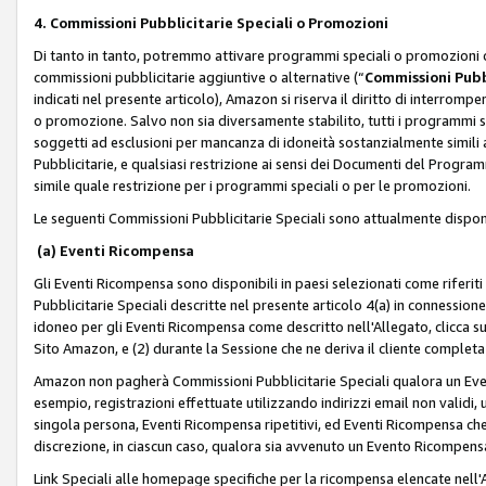
4. Commissioni Pubblicitarie Speciali o Promozioni
Di tanto in tanto, potremmo attivare programmi speciali o promozioni ch
commissioni pubblicitarie aggiuntive o alternative (“
Commissioni Pubbl
indicati nel presente articolo), Amazon si riserva il diritto di interrom
o promozione. Salvo non sia diversamente stabilito, tutti i programmi s
soggetti ad esclusioni per mancanza di idoneità sostanzialmente simili a
Pubblicitarie, e qualsiasi restrizione ai sensi dei Documenti del Progr
simile quale restrizione per i programmi speciali o per le promozioni.
Le seguenti Commissioni Pubblicitarie Speciali sono attualmente disponi
(a) Eventi Ricompensa
Gli Eventi Ricompensa sono disponibili in paesi selezionati come riferiti 
Pubblicitarie Speciali descritte nel presente articolo 4(a) in connessione 
idoneo per gli Eventi Ricompensa come descritto nell'Allegato, clicca 
Sito Amazon, e (2) durante la Sessione che ne deriva il cliente completa
Amazon non pagherà Commissioni Pubblicitarie Speciali qualora un Event
esempio, registrazioni effettuate utilizzando indirizzi email non validi
singola persona, Eventi Ricompensa ripetitivi, ed Eventi Ricompensa che
discrezione, in ciascun caso, qualora sia avvenuto un Evento Ricompensa
Link Speciali alle homepage specifiche per la ricompensa elencate nel