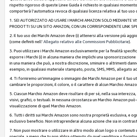
rispetto rigoroso di queste Linee Guida è richiesto in qualsiasi momento
comporterà l'automatica revoca di qualsiasi licenza relativa al tuo us
1. SEI AUTORIZZATO AD USARE I MARCHI AMAZON SOLO MEDIANTE VISU
PRODOTTI SU UN SITO AMAZON, CON UN CORRISPONDENTE LINK SPE
2. Il tuo uso dei Marchi Amazon deve (i) attenersi alla versione più agg
(come definiti nell'
Allegato relativo alle Commissioni Pubblicitarie
).
3. Puoi utilizzare i Marchi Amazon esclusivamente per la finalità speci
esporre i Marchi (i) in alcuna maniera che implichi una sponsorizzazione o 
in una maniera che può, a nostra discrezione, sminuire o altrimenti dann
esempio, in qualsiasi materiale stampato, posta, SMS, MMS, allegato ad 
4. Ti forniremo un'immagine o immagini dei Marchi Amazon per il tuo ut
cambiare le proporzioni, il colore, o il carattere di alcun Marchio Am
5. Ciascun Marchio Amazon deve risultare di per sé, nella sua interezza
visivi, grafici, o testuali. In nessuna circostanza un Marchio Amazon può
visualizzazione di quel Marchio Amazon.
6. Tutti i diritti sui Marchi Amazon sono nostra proprietà esclusiva, e
esclusivo beneficio. Non intraprenderai alcuna azione che sia in contrasto 
7. Non puoi mostrare o utilizzare in altro modo alcun logo o contenuti cr
speciale, a meno che tu non abbia ottenuto da quel venditore o fornitore