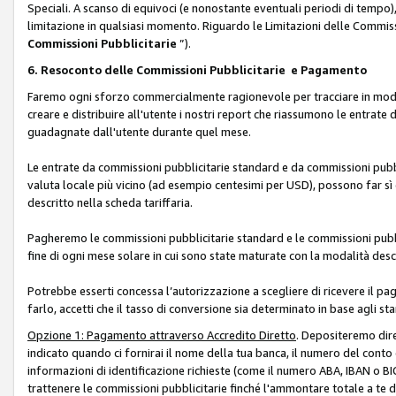
Speciali. A scanso di equivoci (e nonostante eventuali periodi di tempo), 
limitazione in qualsiasi momento. Riguardo le Limitazioni delle Commissi
Commissioni Pubblicitarie
”).
6. Resoconto delle Commissioni Pubblicitarie e Pagamento
Faremo ogni sforzo commercialmente ragionevole per tracciare in modo a
creare e distribuire all'utente i nostri report che riassumono le entrate
guadagnate dall'utente durante quel mese.
Le entrate da commissioni pubblicitarie standard e da commissioni pubbl
valuta locale più vicino (ad esempio centesimi per USD), possono far sì 
descritto nella scheda tariffaria.
Pagheremo le commissioni pubblicitarie standard e le commissioni pubbli
fine di ogni mese solare in cui sono state maturate con la modalità descr
Potrebbe esserti concessa l’autorizzazione a scegliere di ricevere il pa
farlo, accetti che il tasso di conversione sia determinato in base agli s
Opzione 1: Pagamento attraverso Accredito Diretto
. Depositeremo dir
indicato quando ci fornirai il nome della tua banca, il numero del conto
informazioni di identificazione richieste (come il numero ABA, IBAN o BIC,
trattenere le commissioni pubblicitarie finché l'ammontare totale a te 