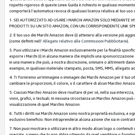
rispetto rigoroso di queste Linee Guida è richiesto in qualsiasi momento
comporterà l'automatica revoca di qualsiasi licenza relativa al tuo us
1. SEI AUTORIZZATO AD USARE I MARCHI AMAZON SOLO MEDIANTE VISU
PRODOTTI SU UN SITO AMAZON, CON UN CORRISPONDENTE LINK SPE
2. Il tuo uso dei Marchi Amazon deve (i) attenersi alla versione più agg
(come definiti nell'
Allegato relativo alle Commissioni Pubblicitarie
).
3. Puoi utilizzare i Marchi Amazon esclusivamente per la finalità speci
esporre i Marchi (i) in alcuna maniera che implichi una sponsorizzazione o 
in una maniera che può, a nostra discrezione, sminuire o altrimenti dann
esempio, in qualsiasi materiale stampato, posta, SMS, MMS, allegato ad 
4. Ti forniremo un'immagine o immagini dei Marchi Amazon per il tuo ut
cambiare le proporzioni, il colore, o il carattere di alcun Marchio Am
5. Ciascun Marchio Amazon deve risultare di per sé, nella sua interezza
visivi, grafici, o testuali. In nessuna circostanza un Marchio Amazon può
visualizzazione di quel Marchio Amazon.
6. Tutti i diritti sui Marchi Amazon sono nostra proprietà esclusiva, e
esclusivo beneficio. Non intraprenderai alcuna azione che sia in contrasto 
7. Non puoi mostrare o utilizzare in altro modo alcun logo o contenuti cr
speciale, a meno che tu non abbia ottenuto da quel venditore o fornitore