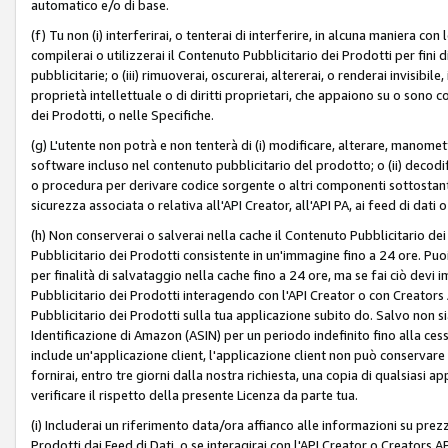
automatico e/o di base.
(f) Tu non (i) interferirai, o tenterai di interferire, in alcuna maniera co
compilerai o utilizzerai il Contenuto Pubblicitario dei Prodotti per fini di
pubblicitarie; o (iii) rimuoverai, oscurerai, altererai, o renderai invisibile, 
proprietà intellettuale o di diritti proprietari, che appaiono su o sono c
dei Prodotti, o nelle Specifiche.
(g) L'utente non potrà e non tenterà di (i) modificare, alterare, manomet
software incluso nel contenuto pubblicitario del prodotto; o (ii) decod
o procedura per derivare codice sorgente o altri componenti sottostan
sicurezza associata o relativa all'API Creator, all'API PA, ai feed di dati 
(h) Non conserverai o salverai nella cache il Contenuto Pubblicitario de
Pubblicitario dei Prodotti consistente in un'immagine fino a 24 ore. Puo
per finalità di salvataggio nella cache fino a 24 ore, ma se fai ciò d
Pubblicitario dei Prodotti interagendo con l'API Creator o con Creator
Pubblicitario dei Prodotti sulla tua applicazione subito do. Salvo non
Identificazione di Amazon (ASIN) per un periodo indefinito fino alla ce
include un'applicazione client, l'applicazione client non può conservare 
fornirai, entro tre giorni dalla nostra richiesta, una copia di qualsiasi ap
verificare il rispetto della presente Licenza da parte tua.
(i) Includerai un riferimento data/ora affianco alle informazioni su prezz
Prodotti dai Feed di Dati, o se interagirai con l'API Creator o Creators 