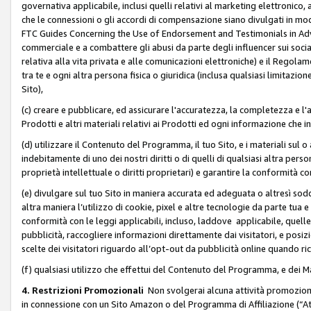
governativa applicabile, inclusi quelli relativi al marketing elettronico, 
che le connessioni o gli accordi di compensazione siano divulgati in mo
FTC Guides Concerning the Use of Endorsement and Testimonials in Adve
commerciale e a combattere gli abusi da parte degli influencer sui soci
relativa alla vita privata e alle comunicazioni elettroniche) e il Rego
tra te e ogni altra persona fisica o giuridica (inclusa qualsiasi limitazion
Sito),
(c) creare e pubblicare, ed assicurare l'accuratezza, la completezza e l'a
Prodotti e altri materiali relativi ai Prodotti ed ogni informazione che in
(d) utilizzare il Contenuto del Programma, il tuo Sito, e i materiali sul 
indebitamente di uno dei nostri diritti o di quelli di qualsiasi altra persona 
proprietà intellettuale o diritti proprietari) e garantire la conformità co
(e) divulgare sul tuo Sito in maniera accurata ed adeguata o altresì soddi
altra maniera l’utilizzo di cookie, pixel e altre tecnologie da parte tua e di
conformità con le leggi applicabili, incluso, laddove applicabile, quelle t
pubblicità, raccogliere informazioni direttamente dai visitatori, e posiz
scelte dei visitatori riguardo all’opt-out da pubblicità online quando ri
(f) qualsiasi utilizzo che effettui del Contenuto del Programma, e dei 
4. Restrizioni Promozionali
Non svolgerai alcuna attività promozionale
in connessione con un Sito Amazon o del Programma di Affiliazione (“At