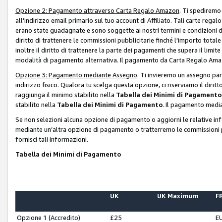
Opzione 2: Pagamento attraverso Carta Regalo Amazon
. Ti spediremo
all'indirizzo email primario sul tuo account di Affiliato. Tali carte rega
erano state guadagnate e sono soggette ai nostri termini e condizioni de
diritto di trattenere le commissioni pubblicitarie finché l'importo tota
inoltre il diritto di trattenere la parte dei pagamenti che supera il lim
modalità di pagamento alternativa. Il pagamento da Carta Regalo Amazo
Opzione 3: Pagamento mediante Assegno
. Ti invieremo un assegno par
indirizzo fisico. Qualora tu scelga questa opzione, ci riserviamo il diri
raggiunga il minimo stabilito nella
Tabella dei Minimi di Pagamento
stabilito nella
Tabella dei Minimi di Pagamento
. Il pagamento media
Se non selezioni alcuna opzione di pagamento o aggiorni le relative in
mediante un’altra opzione di pagamento o tratterremo le commissioni p
fornisci tali informazioni.
Tabella dei Minimi di Pagamento
UK
UK Maximum
FR
Opzione 1 (Accredito)
£25
E