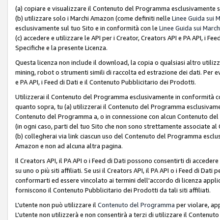
(a) copiare e visualizzare il Contenuto del Programma esclusivamente su
(b) utilizzare solo i Marchi Amazon (come definiti nelle
Linee Guida sui 
esclusivamente sul tuo Sito e in conformità con le
Linee Guida sui March
(c) accedere e utilizzare le API per i Creator, Creators API e PA API, i F
Specifiche e la presente Licenza.
Questa licenza non include il download, la copia o qualsiasi altro utiliz
mining, robot o strumenti simili di raccolta ed estrazione dei dati. Per 
e PA API, i Feed di Dati e il Contenuto Pubblicitario dei Prodotti.
Utilizzerai il Contenuto del Programma esclusivamente in conformità con
quanto sopra, tu (a) utilizzerai il Contenuto del Programma esclusivamen
Contenuto del Programma a, o in connessione con alcun Contenuto del P
(in ogni caso, parti del tuo Sito che non sono strettamente associate a
(b) collegherai via link ciascun uso del Contenuto del Programma esclus
Amazon e non ad alcuna altra pagina.
Il Creators API, il PA API o i Feed di Dati possono consentirti di accedere 
su uno o più siti affiliati. Se usi il Creators API, il PA API o i Feed di Dati
conformarti ed essere vincolato ai termini dell'accordo di licenza applicab
forniscono il Contenuto Pubblicitario dei Prodotti da tali siti affiliati.
L'utente non può utilizzare il
Contenuto del Programma
per violare, app
L'utente non utilizzerà e non consentirà a terzi di utilizzare il Conten