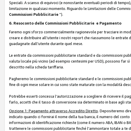
Speciali. A scanso di equivoci (e nonostante eventuali periodi di tempo), 
limitazione in qualsiasi momento. Riguardo le Limitazioni delle Commissi
Commissioni Pubblicitarie
”).
6. Resoconto delle Commissioni Pubblicitarie e Pagamento
Faremo ogni sforzo commercialmente ragionevole per tracciare in modo a
creare e distribuire all'utente i nostri report che riassumono le entrate
guadagnate dall'utente durante quel mese.
Le entrate da commissioni pubblicitarie standard e da commissioni pubbl
valuta locale più vicino (ad esempio centesimi per USD), possono far sì 
descritto nella scheda tariffaria.
Pagheremo le commissioni pubblicitarie standard e le commissioni pubbli
fine di ogni mese solare in cui sono state maturate con la modalità descr
Potrebbe esserti concessa l’autorizzazione a scegliere di ricevere il pa
farlo, accetti che il tasso di conversione sia determinato in base agli s
Opzione 1: Pagamento attraverso Accredito Diretto
. Depositeremo dir
indicato quando ci fornirai il nome della tua banca, il numero del conto
informazioni di identificazione richieste (come il numero ABA, IBAN o BIC,
trattenere le commissioni pubblicitarie finché l'ammontare totale a te 