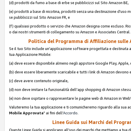
(d) prodotti da fumo a base di erbe se pubblicizzi sul Sito Amazon BE,
(e) prodotti a base di nicotina, prodotti senza una destinazione d'uso m
se pubblicizzi sul Sito Amazon FR, e
(f) qualsiasi prodotto o servizio che Amazon designa come escluso. Rice
o dai nostri strumenti di collegamento su Amazon e Associates Central.
Politica del Programma di Affiliazione sulle A
Se il tuo Sito include un'applicazione software progettata e destinata all'u
tua Applicazione Mobile:
(a) deve essere disponibile almeno negli appstore Google Play, Apple
(b) deve essere liberamente scaricabile e tutti i link di Amazon devono 
(c) deve avere contenuto originale,
(d) non deve imitare la funzionalità dell'app shopping di Amazon stess
(e) non deve ospitare o rappresentare le pagine web di Amazon in We
Valuteremo la tua applicazione e ti comunicheremo riguardo alla sua acc
Mobile Approvata
" ai fini dell'
Accordo
.
Linee Guida sui Marchi del Program
Queste Linee Guida si applicano all'uso dei marchi che mettiamo a tua