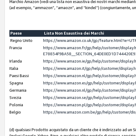
Marchio Amazon (vedi una lista non esaustiva dei nostri marchi mediante i 
(ad esempio, “ammazon”, “amaozn”, and “kindel”) (congiuntamente, un
Paese
Lista Non Esaustiva dei Marchi
Regno Unito
https://www.amazon.co.uk/gp/feature.html?ie=
Francia
https://www.amazon.fr/gp/help/customer/displ
E78834F9BA58__SECTION_64DE0ED1D744420E
Irlanda
https://www.amazon.ie/gp/help/customer/displ
Italia
https://www.amazon.it/gp/help/customer/displa
Paesi Bassi
https://www.amazon.nl/gp/help/customer/displa
Spagna
https://www.amazon.es/gp/help/customer/displa
Germania
https://www.amazon.nl/gp/help/customer/displa
Svezia
https://www.amazon.se/gp/help/customer/displa
Polonia
https://www.amazon.pl/gp/help/customer/displa
Belgio
https://www.amazon.com.be/gp/help/customer/d
(d) qualsiasi Prodotto acquistato da un cliente che è indirizzato ad un 
(inclusi Google, Yahoo, Bing, o qualsiasi altro portale di ricerca, servizio