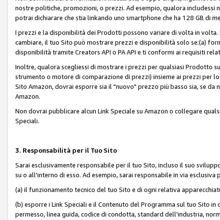
nostre politiche, promozioni, o prezzi. Ad esempio, qualora includessi
potrai dichiarare che stia linkando uno smartphone che ha 128 GB di m
I prezzi e la disponibilità dei Prodotti possono variare di volta in volta
cambiare, il tuo Sito può mostrare prezzi e disponibilità solo se:(a) fornia
disponibilità tramite Creators API o PA API e ti conformi ai requisiti rela
Inoltre, qualora scegliessi di mostrare i prezzi per qualsiasi Prodotto su
strumento o motore di comparazione di prezzi) insieme ai prezzi per lo s
Sito Amazon, dovrai esporre sia il "nuovo" prezzo più basso sia, se da noi
Amazon.
Non dovrai pubblicare alcun Link Speciale su Amazon o collegare qualsia
Speciali.
3. Responsabilità per il Tuo Sito
Sarai esclusivamente responsabile per il tuo Sito, incluso il suo svilu
su o all'interno di esso. Ad esempio, sarai responsabile in via esclusiva 
(a) il funzionamento tecnico del tuo Sito e di ogni relativa apparecchia
(b) esporre i Link Speciali e il Contenuto del Programma sul tuo Sito in 
permesso, linea guida, codice di condotta, standard dell'industria, norme