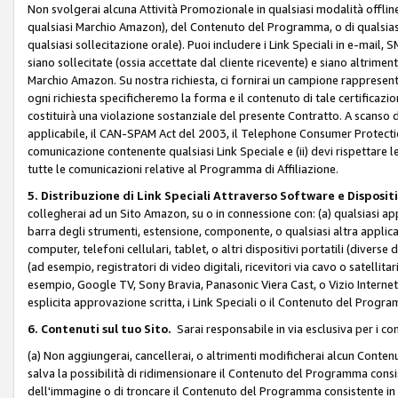
Non svolgerai alcuna Attività Promozionale in qualsiasi modalità offline, a
qualsiasi Marchio Amazon), del Contenuto del Programma, o di qualsiasi
qualsiasi sollecitazione orale). Puoi includere i Link Speciali in e-mail, 
siano sollecitate (ossia accettate dal cliente ricevente) e siano altriment
Marchio Amazon. Su nostra richiesta, ci fornirai un campione rappresentati
ogni richiesta specificheremo la forma e il contenuto di tale certificazi
costituirà una violazione sostanziale del presente Contratto. A scanso di 
applicabile, il CAN-SPAM Act del 2003, il Telephone Consumer Protection 
comunicazione contenente qualsiasi Link Speciale e (ii) devi rispettare l
tutte le comunicazioni relative al Programma di Affiliazione.
5. Distribuzione di Link Speciali Attraverso Software e Disposit
collegherai ad un Sito Amazon, su o in connessione con: (a) qualsiasi a
barra degli strumenti, estensione, componente, o qualsiasi altra applicazi
computer, telefoni cellulari, tablet, o altri dispositivi portatili (divers
(ad esempio, registratori di video digitali, ricevitori via cavo o satellitar
esempio, Google TV, Sony Bravia, Panasonic Viera Cast, o Vizio Internet 
esplicita approvazione scritta, i Link Speciali o il Contenuto del Pro
6. Contenuti sul tuo Sito.
Sarai responsabile in via esclusiva per i con
(a) Non aggiungerai, cancellerai, o altrimenti modificherai alcun Conte
salva la possibilità di ridimensionare il Contenuto del Programma consi
dell'immagine o di troncare il Contenuto del Programma consistente in un