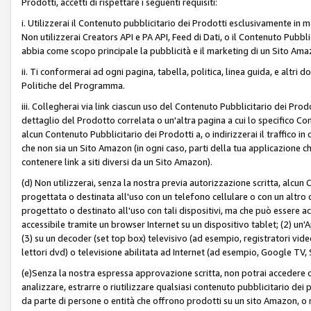
Prodotti, accetti di rispettare i seguenti requisiti:
i. Utilizzerai il Contenuto pubblicitario dei Prodotti esclusivamente in m
Non utilizzerai Creators API e PA API, Feed di Dati, o il Contenuto Pubbli
abbia come scopo principale la pubblicità e il marketing di un Sito Amaz
ii. Ti conformerai ad ogni pagina, tabella, politica, linea guida, e altri d
Politiche del Programma.
iii. Collegherai via link ciascun uso del Contenuto Pubblicitario dei Pr
dettaglio del Prodotto correlata o un'altra pagina a cui lo specifico Con
alcun Contenuto Pubblicitario dei Prodotti a, o indirizzerai il traffico i
che non sia un Sito Amazon (in ogni caso, parti della tua applicazione
contenere link a siti diversi da un Sito Amazon).
(d) Non utilizzerai, senza la nostra previa autorizzazione scritta, alcun
progettata o destinata all'uso con un telefono cellulare o con un altro d
progettato o destinato all'uso con tali dispositivi, ma che può essere acc
accessibile tramite un browser Internet su un dispositivo tablet; (2) u
(3) su un decoder (set top box) televisivo (ad esempio, registratori video d
lettori dvd) o televisione abilitata ad Internet (ad esempio, Google TV,
(e)Senza la nostra espressa approvazione scritta, non potrai accedere o u
analizzare, estrarre o riutilizzare qualsiasi contenuto pubblicitario dei
da parte di persone o entità che offrono prodotti su un sito Amazon, o