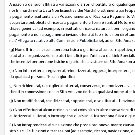
Amazon o dei suoi affiliati o variazioni o errori di battitura di qualunqu
nostri marchi nella Lista Non Esaustiva dei Marchi) o altrimenti partecipe
a pagamento risultante è un Posizionamento di Ricerca a Pagamento Vie
acquistare pubblicità di ricerca a pagamento e fornire i link al Motore di 
chiave generica (ad esempio, in risultati di ricerca naturali, liberi, organ
pagamento o non a pagamento inviano utenti al tuo sito e non direttam
nell'
Allegato relativo alle Commissioni Pubblicitarie
), ad un Sito Amaz
(g) Non offrirai a nessuna persona fisica o giuridica alcun corrispettivo, 
o ad altre organizzazioni, o altri benefici) per l'utilizzo dei Link Spe
che incentivi per persone fisiche o giuridiche a visitare un Sito Amazon a
(h) Non intercetterai, registrerai, reindirizzerai, leggerai, interpreterai
da qualsiasi persona fisica o giuridica.
(i) Non richiederai, raccoglierai, otterrai, conserverai, memorizzerai via 
clienti in connessione con un Sito Amazon (incluso qualsiasi nome utent
(j) Non modificherai, reindirizzerai, sopprimerai, o sostituirai il funzio
(k) Non effettuerai alcun ordine o sarai coinvolto in altre transazioni di
autorizzerai, aiuterai, o incoraggerai qualsiasi altra persona fisica o giu
(l) Non intraprenderai alcuna azione che possa ragionevolmente causare 
sito su cui le funzioni o transazioni (ad esempio, ricerca, navigazione, 