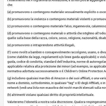
che:
(a) promuovono o contengono materiale sessualmente esplicito o osc
(b) promuovono la violenza o contengono materiali violenti o promuov
(c) promuovono o contengono materiale falso, ingannevole, calunnioso
(d) promuovono o contengono materiali o attività che istighino all'odio, m
quelle sulla base della razza, colore, sesso, religione, nazionalità, disa
(e) promuovono o intraprendono attività illegali,
(f) sono rivolti a bambini o consapevolmente raccolgono, usano, o divulg
(come stabilite da leggi, regolamenti e/o linee guida applicabili); o vi
guida, codice di condotta, standard dell'industria, norme di autoregolame
applicabile relativa alla protezione dei minori (ad esempio, se applicabi
normativa adottata successivamente o il Children’s Online Protection Ac
(g) includono qualsiasi marchio di Amazon o dei suoi affiliati, o una varia
nome a dominio, sottodominio, in qualsiasi "tag" o ID degli Affiliati, o in
network (vedi una lista non esaustiva dei nostri marchi elencati sulla no
(h) altrimenti violano qualsiasi diritto di proprietà intellettuale.
Valuteremo l'idoneità a nostra sola discrezione. Qualora respingessimo l