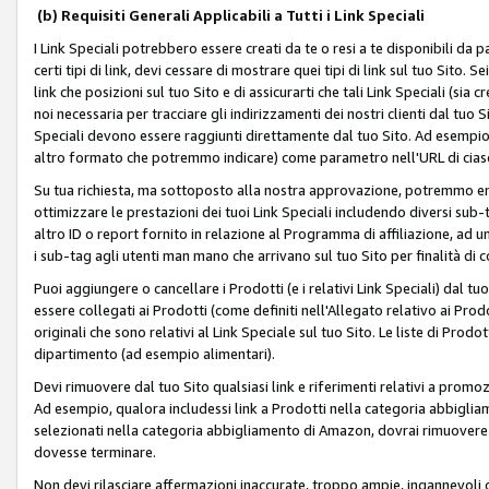
(b) Requisiti Generali Applicabili a Tutti i Link Speciali
I Link Speciali potrebbero essere creati da te o resi a te disponibili da 
certi tipi di link, devi cessare di mostrare quei tipi di link sul tuo Sito. 
link che posizioni sul tuo Sito e di assicurarti che tali Link Speciali (sia
noi necessaria per tracciare gli indirizzamenti dei nostri clienti dal tuo Sit
Speciali devono essere raggiunti direttamente dal tuo Sito. Ad esempio,
altro formato che potremmo indicare) come parametro nell'URL di ciasc
Su tua richiesta, ma sottoposto alla nostra approvazione, potremmo emet
ottimizzare le prestazioni dei tuoi Link Speciali includendo diversi sub-t
altro ID o report fornito in relazione al Programma di affiliazione, ad
i sub-tag agli utenti man mano che arrivano sul tuo Sito per finalità di 
Puoi aggiungere o cancellare i Prodotti (e i relativi Link Speciali) dal 
essere collegati ai Prodotti (come definiti nell'Allegato relativo ai Prodo
originali che sono relativi al Link Speciale sul tuo Sito. Le liste di Prod
dipartimento (ad esempio alimentari).
Devi rimuovere dal tuo Sito qualsiasi link e riferimenti relativi a prom
Ad esempio, qualora includessi link a Prodotti nella categoria abbigli
selezionati nella categoria abbigliamento di Amazon, dovrai rimuover
dovesse terminare.
Non devi rilasciare affermazioni inaccurate, troppo ampie, ingannevoli 