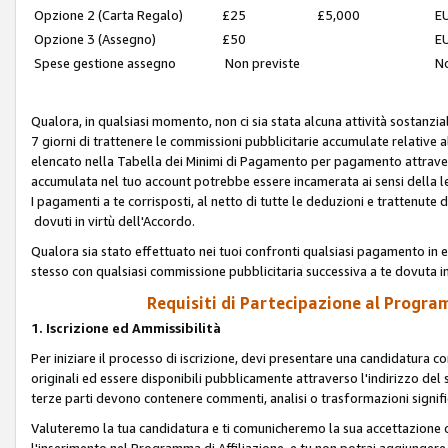
Opzione 2 (Carta Regalo)
£25
£5,000
EU
Opzione 3 (Assegno)
£50
EU
Spese gestione assegno
Non previste
No
Qualora, in qualsiasi momento, non ci sia stata alcuna attività sostanzial
7 giorni di trattenere le commissioni pubblicitarie accumulate relative
elencato nella Tabella dei Minimi di Pagamento per pagamento attrave
accumulata nel tuo account potrebbe essere incamerata ai sensi della leg
I pagamenti a te corrisposti, al netto di tutte le deduzioni e trattenut
dovuti in virtù dell'Accordo.
Qualora sia stato effettuato nei tuoi confronti qualsiasi pagamento in e
stesso con qualsiasi commissione pubblicitaria successiva a te dovuta in
Requisiti di Partecipazione al Program
1. Iscrizione ed Ammissibilità
Per iniziare il processo di iscrizione, devi presentare una candidatura 
originali ed essere disponibili pubblicamente attraverso l'indirizzo del s
terze parti devono contenere commenti, analisi o trasformazioni significat
Valuteremo la tua candidatura e ti comunicheremo la sua accettazione o r
l'inserimento nel Programma di Affiliazione, e tu non potrai aggiungere 