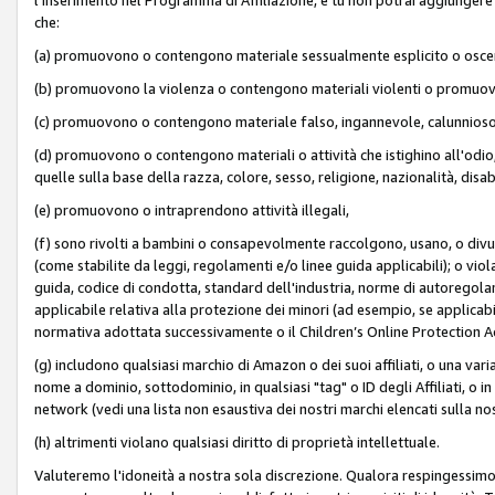
che:
(a) promuovono o contengono materiale sessualmente esplicito o osc
(b) promuovono la violenza o contengono materiali violenti o promuov
(c) promuovono o contengono materiale falso, ingannevole, calunnioso
(d) promuovono o contengono materiali o attività che istighino all'odio, m
quelle sulla base della razza, colore, sesso, religione, nazionalità, disa
(e) promuovono o intraprendono attività illegali,
(f) sono rivolti a bambini o consapevolmente raccolgono, usano, o divulg
(come stabilite da leggi, regolamenti e/o linee guida applicabili); o vi
guida, codice di condotta, standard dell'industria, norme di autoregolame
applicabile relativa alla protezione dei minori (ad esempio, se applicabi
normativa adottata successivamente o il Children’s Online Protection Ac
(g) includono qualsiasi marchio di Amazon o dei suoi affiliati, o una varia
nome a dominio, sottodominio, in qualsiasi "tag" o ID degli Affiliati, o in
network (vedi una lista non esaustiva dei nostri marchi elencati sulla no
(h) altrimenti violano qualsiasi diritto di proprietà intellettuale.
Valuteremo l'idoneità a nostra sola discrezione. Qualora respingessimo l