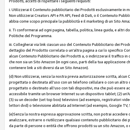
Prodotti, accetti di rispettare i seguenti requisiti:
i. Utilizzerai il Contenuto pubblicitario dei Prodotti esclusivamente in m
Non utilizzerai Creators API e PA API, Feed di Dati, o il Contenuto Pubbli
abbia come scopo principale la pubblicità e il marketing di un Sito Amaz
ii. Ti conformerai ad ogni pagina, tabella, politica, linea guida, e altri d
Politiche del Programma.
iii. Collegherai via link ciascun uso del Contenuto Pubblicitario dei Pr
dettaglio del Prodotto correlata o un'altra pagina a cui lo specifico Con
alcun Contenuto Pubblicitario dei Prodotti a, o indirizzerai il traffico i
che non sia un Sito Amazon (in ogni caso, parti della tua applicazione
contenere link a siti diversi da un Sito Amazon).
(d) Non utilizzerai, senza la nostra previa autorizzazione scritta, alcun
progettata o destinata all'uso con un telefono cellulare o con un altro d
progettato o destinato all'uso con tali dispositivi, ma che può essere acc
accessibile tramite un browser Internet su un dispositivo tablet; (2) u
(3) su un decoder (set top box) televisivo (ad esempio, registratori video d
lettori dvd) o televisione abilitata ad Internet (ad esempio, Google TV,
(e)Senza la nostra espressa approvazione scritta, non potrai accedere o u
analizzare, estrarre o riutilizzare qualsiasi contenuto pubblicitario dei
da parte di persone o entità che offrono prodotti su un sito Amazon, o