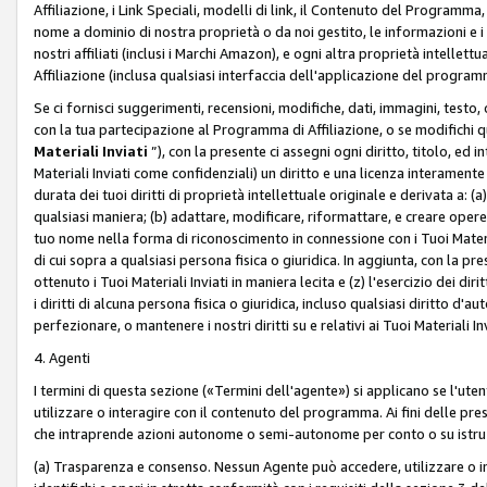
Affiliazione, i Link Speciali, modelli di link, il Contenuto del Programma,
nome a dominio di nostra proprietà o da noi gestito, le informazioni e i ma
nostri affiliati (inclusi i Marchi Amazon), e ogni altra proprietà intell
Affiliazione (inclusa qualsiasi interfaccia dell'applicazione del programm
Se ci fornisci suggerimenti, recensioni, modifiche, dati, immagini, test
con la tua partecipazione al Programma di Affiliazione, o se modifichi 
Materiali Inviati
”), con la presente ci assegni ogni diritto, titolo, ed i
Materiali Inviati come confidenziali) un diritto e una licenza interament
durata dei tuoi diritti di proprietà intellettuale originale e derivata a: (a)
qualsiasi maniera; (b) adattare, modificare, riformattare, e creare opere de
tuo nome nella forma di riconoscimento in connessione con i Tuoi Materiali
di cui sopra a qualsiasi persona fisica o giuridica. In aggiunta, con la pre
ottenuto i Tuoi Materiali Inviati in maniera lecita e (z) l'esercizio dei diri
i diritti di alcuna persona fisica o giuridica, incluso qualsiasi diritto d
perfezionare, o mantenere i nostri diritti su e relativi ai Tuoi Materiali In
4. Agenti
I termini di questa sezione («Termini dell'agente») si applicano se l'uten
utilizzare o interagire con il contenuto del programma. Ai fini delle pre
che intraprende azioni autonome o semi-autonome per conto o su istruzi
(a) Trasparenza e consenso. Nessun Agente può accedere, utilizzare o 