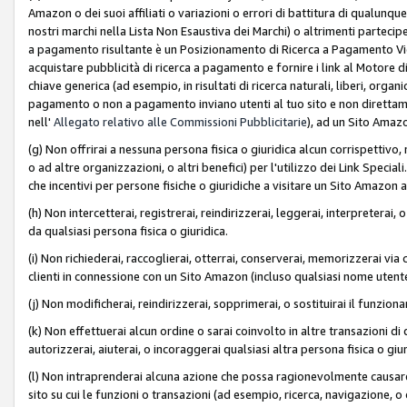
Amazon o dei suoi affiliati o variazioni o errori di battitura di qualunqu
nostri marchi nella Lista Non Esaustiva dei Marchi) o altrimenti partecipe
a pagamento risultante è un Posizionamento di Ricerca a Pagamento Vie
acquistare pubblicità di ricerca a pagamento e fornire i link al Motore di 
chiave generica (ad esempio, in risultati di ricerca naturali, liberi, organ
pagamento o non a pagamento inviano utenti al tuo sito e non direttam
nell'
Allegato relativo alle Commissioni Pubblicitarie
), ad un Sito Amaz
(g) Non offrirai a nessuna persona fisica o giuridica alcun corrispettivo, 
o ad altre organizzazioni, o altri benefici) per l'utilizzo dei Link Spe
che incentivi per persone fisiche o giuridiche a visitare un Sito Amazon a
(h) Non intercetterai, registrerai, reindirizzerai, leggerai, interpreterai
da qualsiasi persona fisica o giuridica.
(i) Non richiederai, raccoglierai, otterrai, conserverai, memorizzerai via 
clienti in connessione con un Sito Amazon (incluso qualsiasi nome utent
(j) Non modificherai, reindirizzerai, sopprimerai, o sostituirai il funzio
(k) Non effettuerai alcun ordine o sarai coinvolto in altre transazioni di
autorizzerai, aiuterai, o incoraggerai qualsiasi altra persona fisica o giu
(l) Non intraprenderai alcuna azione che possa ragionevolmente causare 
sito su cui le funzioni o transazioni (ad esempio, ricerca, navigazione, 