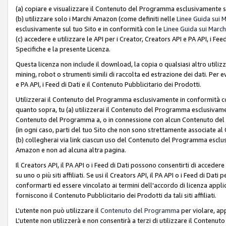
(a) copiare e visualizzare il Contenuto del Programma esclusivamente su
(b) utilizzare solo i Marchi Amazon (come definiti nelle
Linee Guida sui 
esclusivamente sul tuo Sito e in conformità con le
Linee Guida sui March
(c) accedere e utilizzare le API per i Creator, Creators API e PA API, i F
Specifiche e la presente Licenza.
Questa licenza non include il download, la copia o qualsiasi altro utiliz
mining, robot o strumenti simili di raccolta ed estrazione dei dati. Per 
e PA API, i Feed di Dati e il Contenuto Pubblicitario dei Prodotti.
Utilizzerai il Contenuto del Programma esclusivamente in conformità con
quanto sopra, tu (a) utilizzerai il Contenuto del Programma esclusivamen
Contenuto del Programma a, o in connessione con alcun Contenuto del P
(in ogni caso, parti del tuo Sito che non sono strettamente associate a
(b) collegherai via link ciascun uso del Contenuto del Programma esclus
Amazon e non ad alcuna altra pagina.
Il Creators API, il PA API o i Feed di Dati possono consentirti di accedere 
su uno o più siti affiliati. Se usi il Creators API, il PA API o i Feed di Dati
conformarti ed essere vincolato ai termini dell'accordo di licenza applicab
forniscono il Contenuto Pubblicitario dei Prodotti da tali siti affiliati.
L'utente non può utilizzare il
Contenuto del Programma
per violare, app
L'utente non utilizzerà e non consentirà a terzi di utilizzare il Conten