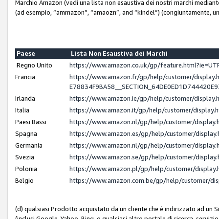
Marchio Amazon (vedi una lista non esaustiva dei nostri marchi mediante i 
(ad esempio, “ammazon”, “amaozn”, and “kindel”) (congiuntamente, un
Paese
Lista Non Esaustiva dei Marchi
Regno Unito
https://www.amazon.co.uk/gp/feature.html?ie=
Francia
https://www.amazon.fr/gp/help/customer/displ
E78834F9BA58__SECTION_64DE0ED1D744420E
Irlanda
https://www.amazon.ie/gp/help/customer/displ
Italia
https://www.amazon.it/gp/help/customer/displa
Paesi Bassi
https://www.amazon.nl/gp/help/customer/displa
Spagna
https://www.amazon.es/gp/help/customer/displa
Germania
https://www.amazon.nl/gp/help/customer/displa
Svezia
https://www.amazon.se/gp/help/customer/displa
Polonia
https://www.amazon.pl/gp/help/customer/displa
Belgio
https://www.amazon.com.be/gp/help/customer/d
(d) qualsiasi Prodotto acquistato da un cliente che è indirizzato ad un 
(inclusi Google, Yahoo, Bing, o qualsiasi altro portale di ricerca, servizio