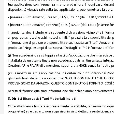
tua applicazione con frequenza inferiore ad un'ora. In ogni caso, durante
disponibilità visualizzate sulla tua applicazione, puoi omettere la porz
• [inserire il Sito Amazon]Prezzo: [EUR/£] 32.77 (dal 01/07/2008 14:11 
• [inserire il Sito Amazon] Prezzo: [EUR/£] 32.77 (dal 14:11 [inserire fu
In aggiunta, devi includere la seguente dichiarazione vicino alle informa
un pop-up scripted, o altri metodi simili: "I prezzi e la disponibilità de
informazione di prezzo o disponibilità visualizzata su [Sito(i) Amazon ri
prodotto." Negli esempi di cui sopra, "Dettagli" e "Più informazioni" fo
(j) Non eccederai, o se sviluppi e rilasci un'applicazione che interagisce
installata da un utente finale non eccederà, qualsiasi limite sulle interazi
Creators API e PA API di dimensione superiore a 40KB senza la nostra p
(k) Se mostri sulla tua applicazione un Contenuto Pubblicitario dei Prodo
gli utenti finali della tua applicazione: "ALCUNI CONTENUTI CHE AP
PROVENGONO DA AMAZON. QUESTO CONTENUTO È FORNITO 'COSÌ CO
Accetti di fornirci qualsiasi informazione che richiediamo per verificare
3. Diritti Riservati; i Tuoi Materiali Inviati
Oltre alle licenze limitate espressamente ivi stabilite, ci riserviamo ogni dir
proprietari) su e per, e tu non acquisisci, in virtù della presente Licenza