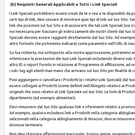
(b) Requisiti Generali Applicabili a Tutti i Link Speciali
I Link Speciali potrebbero essere creati da te o resi a te disponibili da 
certi tipi di link, devi cessare di mostrare quei tipi di link sul tuo Sito. 
link che posizioni sul tuo Sito e di assicurarti che tali Link Speciali (sia
noi necessaria per tracciare gli indirizzamenti dei nostri clienti dal tuo Sit
Speciali devono essere raggiunti direttamente dal tuo Sito. Ad esempio,
altro formato che potremmo indicare) come parametro nell'URL di ciasc
Su tua richiesta, ma sottoposto alla nostra approvazione, potremmo emet
ottimizzare le prestazioni dei tuoi Link Speciali includendo diversi sub-t
altro ID o report fornito in relazione al Programma di affiliazione, ad
i sub-tag agli utenti man mano che arrivano sul tuo Sito per finalità di 
Puoi aggiungere o cancellare i Prodotti (e i relativi Link Speciali) dal 
essere collegati ai Prodotti (come definiti nell'Allegato relativo ai Prodo
originali che sono relativi al Link Speciale sul tuo Sito. Le liste di Prod
dipartimento (ad esempio alimentari).
Devi rimuovere dal tuo Sito qualsiasi link e riferimenti relativi a prom
Ad esempio, qualora includessi link a Prodotti nella categoria abbigli
selezionati nella categoria abbigliamento di Amazon, dovrai rimuover
dovesse terminare.
Non devi rilasciare affermazioni inaccurate, troppo ampie, ingannevoli 