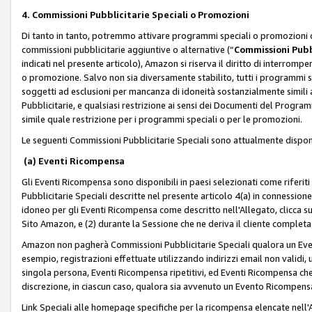
4. Commissioni Pubblicitarie Speciali o Promozioni
Di tanto in tanto, potremmo attivare programmi speciali o promozioni ch
commissioni pubblicitarie aggiuntive o alternative (“
Commissioni Pubbl
indicati nel presente articolo), Amazon si riserva il diritto di interrom
o promozione. Salvo non sia diversamente stabilito, tutti i programmi s
soggetti ad esclusioni per mancanza di idoneità sostanzialmente simili a
Pubblicitarie, e qualsiasi restrizione ai sensi dei Documenti del Progr
simile quale restrizione per i programmi speciali o per le promozioni.
Le seguenti Commissioni Pubblicitarie Speciali sono attualmente disponi
(a) Eventi Ricompensa
Gli Eventi Ricompensa sono disponibili in paesi selezionati come riferiti 
Pubblicitarie Speciali descritte nel presente articolo 4(a) in connessione 
idoneo per gli Eventi Ricompensa come descritto nell'Allegato, clicca 
Sito Amazon, e (2) durante la Sessione che ne deriva il cliente completa
Amazon non pagherà Commissioni Pubblicitarie Speciali qualora un Event
esempio, registrazioni effettuate utilizzando indirizzi email non validi
singola persona, Eventi Ricompensa ripetitivi, ed Eventi Ricompensa che
discrezione, in ciascun caso, qualora sia avvenuto un Evento Ricompensa
Link Speciali alle homepage specifiche per la ricompensa elencate nel