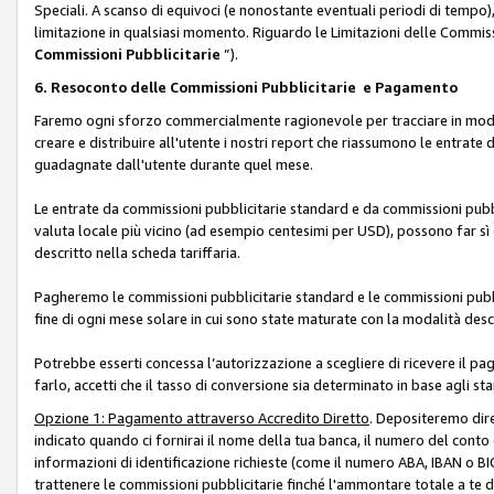
Speciali. A scanso di equivoci (e nonostante eventuali periodi di tempo), 
limitazione in qualsiasi momento. Riguardo le Limitazioni delle Commissi
Commissioni Pubblicitarie
”).
6. Resoconto delle Commissioni Pubblicitarie e Pagamento
Faremo ogni sforzo commercialmente ragionevole per tracciare in modo a
creare e distribuire all'utente i nostri report che riassumono le entrate
guadagnate dall'utente durante quel mese.
Le entrate da commissioni pubblicitarie standard e da commissioni pubbl
valuta locale più vicino (ad esempio centesimi per USD), possono far sì 
descritto nella scheda tariffaria.
Pagheremo le commissioni pubblicitarie standard e le commissioni pubbli
fine di ogni mese solare in cui sono state maturate con la modalità descr
Potrebbe esserti concessa l’autorizzazione a scegliere di ricevere il pa
farlo, accetti che il tasso di conversione sia determinato in base agli s
Opzione 1: Pagamento attraverso Accredito Diretto
. Depositeremo dir
indicato quando ci fornirai il nome della tua banca, il numero del conto
informazioni di identificazione richieste (come il numero ABA, IBAN o BIC,
trattenere le commissioni pubblicitarie finché l'ammontare totale a te 