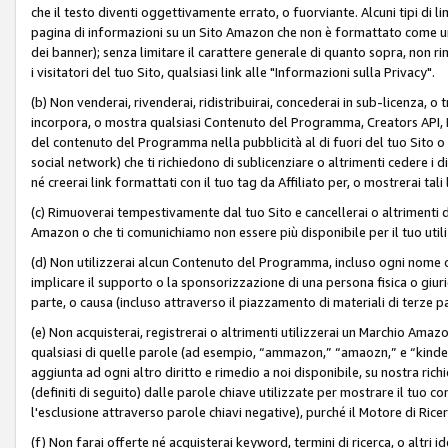
che il testo diventi oggettivamente errato, o fuorviante. Alcuni tipi d
pagina di informazioni su un Sito Amazon che non è formattato come un L
dei banner); senza limitare il carattere generale di quanto sopra, non rimu
i visitatori del tuo Sito, qualsiasi link alle "Informazioni sulla Privacy".
(b) Non venderai, rivenderai, ridistribuirai, concederai in sub-licenza, 
incorpora, o mostra qualsiasi Contenuto del Programma, Creators API, PA A
del contenuto del Programma nella pubblicità al di fuori del tuo Sito o su 
social network) che ti richiedono di sublicenziare o altrimenti cedere i 
né creerai link formattati con il tuo tag da Affiliato per, o mostrerai tali 
(c) Rimuoverai tempestivamente dal tuo Sito e cancellerai o altrimenti
Amazon o che ti comunichiamo non essere più disponibile per il tuo util
(d) Non utilizzerai alcun Contenuto del Programma, incluso ogni nome 
implicare il supporto o la sponsorizzazione di una persona fisica o giur
parte, o causa (incluso attraverso il piazzamento di materiali di terze
(e) Non acquisterai, registrerai o altrimenti utilizzerai un Marchio Amaz
qualsiasi di quelle parole (ad esempio, “ammazon,” “amaozn,” e “kindel,”)
aggiunta ad ogni altro diritto e rimedio a noi disponibile, su nostra rich
(definiti di seguito) dalle parole chiave utilizzate per mostrare il tuo co
l'esclusione attraverso parole chiavi negative), purché il Motore di Ricer
(f) Non farai offerte né acquisterai keyword, termini di ricerca, o altri 