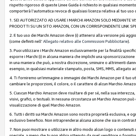
rispetto rigoroso di queste Linee Guida è richiesto in qualsiasi momento
comporterà l'automatica revoca di qualsiasi licenza relativa al tuo us
1. SEI AUTORIZZATO AD USARE I MARCHI AMAZON SOLO MEDIANTE VISU
PRODOTTI SU UN SITO AMAZON, CON UN CORRISPONDENTE LINK SPE
2. Il tuo uso dei Marchi Amazon deve (i) attenersi alla versione più agg
(come definiti nell'
Allegato relativo alle Commissioni Pubblicitarie
).
3. Puoi utilizzare i Marchi Amazon esclusivamente per la finalità speci
esporre i Marchi (i) in alcuna maniera che implichi una sponsorizzazione o 
in una maniera che può, a nostra discrezione, sminuire o altrimenti dann
esempio, in qualsiasi materiale stampato, posta, SMS, MMS, allegato ad 
4. Ti forniremo un'immagine o immagini dei Marchi Amazon per il tuo ut
cambiare le proporzioni, il colore, o il carattere di alcun Marchio Am
5. Ciascun Marchio Amazon deve risultare di per sé, nella sua interezza
visivi, grafici, o testuali. In nessuna circostanza un Marchio Amazon può
visualizzazione di quel Marchio Amazon.
6. Tutti i diritti sui Marchi Amazon sono nostra proprietà esclusiva, e
esclusivo beneficio. Non intraprenderai alcuna azione che sia in contrasto 
7. Non puoi mostrare o utilizzare in altro modo alcun logo o contenuti cr
speciale, a meno che tu non abbia ottenuto da quel venditore o fornitore