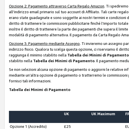
Opzione 2: Pagamento attraverso Carta Regalo Amazon
. Ti spediremo
all'indirizzo email primario sul tuo account di Affiliato. Tali carte rega
erano state guadagnate e sono soggette ai nostri termini e condizioni de
diritto di trattenere le commissioni pubblicitarie finché l'importo tota
inoltre il diritto di trattenere la parte dei pagamenti che supera il lim
modalità di pagamento alternativa. Il pagamento da Carta Regalo Amazo
Opzione 3: Pagamento mediante Assegno
. Ti invieremo un assegno par
indirizzo fisico. Qualora tu scelga questa opzione, ci riserviamo il diri
raggiunga il minimo stabilito nella
Tabella dei Minimi di Pagamento
stabilito nella
Tabella dei Minimi di Pagamento
. Il pagamento media
Se non selezioni alcuna opzione di pagamento o aggiorni le relative in
mediante un’altra opzione di pagamento o tratterremo le commissioni p
fornisci tali informazioni.
Tabella dei Minimi di Pagamento
UK
UK Maximum
FR
Opzione 1 (Accredito)
£25
E