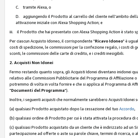
C. tramite Alexa, o
D. aggiungendo il Prodotto al carrello del cliente nell'ambito dell
attivazione iniziale con Alexa Shopping Action; e
iii. il Prodotto che hai presentato con Alexa Shopping Action è stato spe
Per ciascun Acquisto Idoneo, il corrispondente "
Ricavo Idoneo
" è ugua
costi di spedizione, le commissioni per la confezione regalo, i costi di gest
sconti, le commissioni delle carte di credito, e i crediti inesigibili.
2. Acquisti Non Idonei
Fermo restando quanto sopra, gli Acquisti Idonei diventano inidonei qu
relativo alle Commissioni Pubblicitarie del Programma di Affiliazione o di
potremmo di volta in volta fornire e che si applica al Programma di Affil
"
Documenti del Programma
").
Inoltre, i seguenti acquisti che normalmente sarebbero Acquisti Idonei 
(a) qualsiasi Prodotto acquistato dopo la cessazione del tuo
Accordo
,
(b) qualsiasi ordine di Prodotto per cui è stata attivata la procedura di
(c) qualsiasi Prodotto acquistato da un cliente che è indirizzato ad un 
partecipazione ad offerte o aste su parole chiave, termini di ricerca, o a