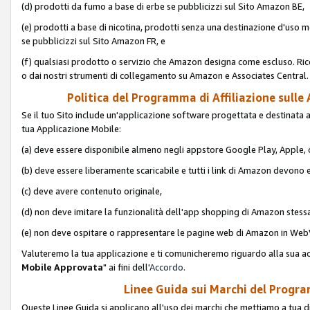
(d) prodotti da fumo a base di erbe se pubblicizzi sul Sito Amazon BE,
(e) prodotti a base di nicotina, prodotti senza una destinazione d'uso m
se pubblicizzi sul Sito Amazon FR, e
(f) qualsiasi prodotto o servizio che Amazon designa come escluso. Rice
o dai nostri strumenti di collegamento su Amazon e Associates Central.
Politica del Programma di Affiliazione sulle A
Se il tuo Sito include un'applicazione software progettata e destinata all'u
tua Applicazione Mobile:
(a) deve essere disponibile almeno negli appstore Google Play, Apple
(b) deve essere liberamente scaricabile e tutti i link di Amazon devono 
(c) deve avere contenuto originale,
(d) non deve imitare la funzionalità dell'app shopping di Amazon stess
(e) non deve ospitare o rappresentare le pagine web di Amazon in We
Valuteremo la tua applicazione e ti comunicheremo riguardo alla sua acc
Mobile Approvata
" ai fini dell'
Accordo
.
Linee Guida sui Marchi del Program
Queste Linee Guida si applicano all'uso dei marchi che mettiamo a tua