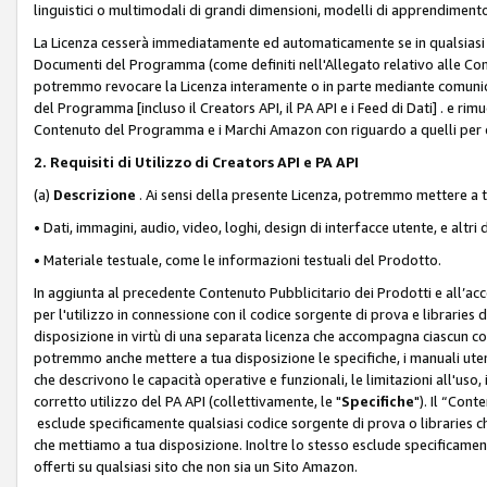
linguistici o multimodali di grandi dimensioni, modelli di apprendiment
La Licenza cesserà immediatamente ed automaticamente se in qualsiasi
Documenti del Programma (come definiti nell'Allegato relativo alle Comm
potremmo revocare la Licenza interamente o in parte mediante comunicaz
del Programma [incluso il Creators API, il PA API e i Feed di Dati] . e r
Contenuto del Programma e i Marchi Amazon con riguardo a quelli per cu
2. Requisiti di Utilizzo di Creators API e PA API
(a)
Descrizione
. Ai sensi della presente Licenza, potremmo mettere a
• Dati, immagini, audio, video, loghi, design di interfacce utente, e altri 
• Materiale testuale, come le informazioni testuali del Prodotto.
In aggiunta al precedente Contenuto Pubblicitario dei Prodotti e all’ac
per l'utilizzo in connessione con il codice sorgente di prova e libraries 
disposizione in virtù di una separata licenza che accompagna ciascun cod
potremmo anche mettere a tua disposizione le specifiche, i manuali utent
che descrivono le capacità operative e funzionali, le limitazioni all'uso, i 
corretto utilizzo del PA API (collettivamente, le "
Specifiche
"). Il “Con
esclude specificamente qualsiasi codice sorgente di prova o libraries ch
che mettiamo a tua disposizione. Inoltre lo stesso esclude specificament
offerti su qualsiasi sito che non sia un Sito Amazon.