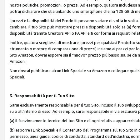
nostre politiche, promozioni, o prezzi. Ad esempio, qualora includessi
potrai dichiarare che stia linkando uno smartphone che ha 128 GB di m
I prezzi e la disponibilità dei Prodotti possono variare di volta in volta
cambiare, il tuo Sito può mostrare prezzi e disponibilità solo se:(a) fornia
disponibilità tramite Creators API o PA API e ti conformi ai requisiti rela
Inoltre, qualora scegliessi di mostrare i prezzi per qualsiasi Prodotto su
strumento o motore di comparazione di prezzi) insieme ai prezzi per lo s
Sito Amazon, dovrai esporre sia il "nuovo" prezzo più basso sia, se da noi
Amazon.
Non dovrai pubblicare alcun Link Speciale su Amazon o collegare qualsia
Speciali.
3. Responsabilità per il Tuo Sito
Sarai esclusivamente responsabile per il tuo Sito, incluso il suo svilu
su o all'interno di esso. Ad esempio, sarai responsabile in via esclusiva 
(a) il funzionamento tecnico del tuo Sito e di ogni relativa apparecchia
(b) esporre i Link Speciali e il Contenuto del Programma sul tuo Sito in 
permesso, linea guida, codice di condotta, standard dell'industria, norme