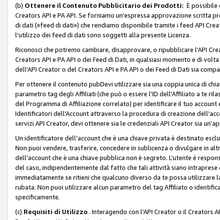
(b)
Ottenere il Contenuto Pubblicitario dei Prodotti:
È possibile 
Creators API e PA API. Se forniamo un'espressa approvazione scritta pre
di dati («feed di dati») che rendiamo disponibile tramite i feed API Creat
l'utilizzo dei feed di dati sono soggetti alla presente Licenza.
Riconosci che potremo cambiare, disapprovare, o ripubblicare l'API Creato
Creators API e PA API o dei Feed di Dati, in qualsiasi momento e di volta i
dell'API Creator o del Creators API e PA API o dei Feed di Dati sia compati
Per ottenere il contenuto pubDevi utilizzare sia una coppia unica di chiav
parametro tag degli Affiliati (che può o essere l'ID dell'Affiliato a te r
del Programma di Affiliazione correlato) per identificare il tuo account e
Identificatori dell'Account attraverso la procedura di creazione dell'acc
servizi API Creator, devi ottenere sia le credenziali API Creator sia un'a
Un identificatore dell'account che è una chiave privata è destinato esc
Non puoi vendere, trasferire, concedere in sublicenza o divulgare in alt
dell'account che è una chiave pubblica non è segreto. L'utente è responsabi
del caso, indipendentemente dal fatto che tali attività siano intraprese 
immediatamente se ritieni che qualcuno diverso da te possa utilizzare la 
rubata. Non puoi utilizzare alcun parametro del tag Affiliato o identif
specificamente.
(c)
Requisiti di Utilizzo
. Interagendo con l'API Creator o il Creators A