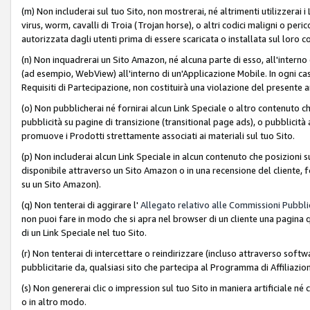
(m) Non includerai sul tuo Sito, non mostrerai, né altrimenti utilizzera
virus, worm, cavalli di Troia (Trojan horse), o altri codici maligni o p
autorizzata dagli utenti prima di essere scaricata o installata sul loro co
(n) Non inquadrerai un Sito Amazon, né alcuna parte di esso, all'interno
(ad esempio, WebView) all'interno di un'Applicazione Mobile. In ogni cas
Requisiti di Partecipazione, non costituirà una violazione del presente a
(o) Non pubblicherai né fornirai alcun Link Speciale o altro contenuto
pubblicità su pagine di transizione (transitional page ads), o pubblicità 
promuove i Prodotti strettamente associati ai materiali sul tuo Sito.
(p) Non includerai alcun Link Speciale in alcun contenuto che posizioni 
disponibile attraverso un Sito Amazon o in una recensione del cliente, fo
su un Sito Amazon).
(q) Non tenterai di aggirare l'
Allegato relativo alle Commissioni Pubblic
non puoi fare in modo che si apra nel browser di un cliente una pagina qu
di un Link Speciale nel tuo Sito.
(r) Non tenterai di intercettare o reindirizzare (incluso attraverso softwa
pubblicitarie da, qualsiasi sito che partecipa al Programma di Affiliazio
(s) Non genererai clic o impression sul tuo Sito in maniera artificiale 
o in altro modo.