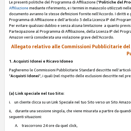
Le presenti politiche del Programma di Affiliazione ("
Politiche del P
Affiliazione
mediante riferimento, e i termini in maiuscolo utilizzati ne
documento avranno le stesse definizioni fornite nell'Accordo. I diritti e gl
Programma di Affiliazione e dell'articolo 3 della Licenza IP del Progra
Per evitare qualsiasi dubbio e senza alcuna limitazione a quanto previsto 
Partecipazione al Programma di Affiliazione, della Licenza IP del Progra
Amazon verrà considerata una violazione grave dell'Accordo.
Allegato relativo alle Commissioni Pubblicitarie del
Pu
1. Acquisti Idonei e Ricavo Idoneo
Pagheremo le Commissioni Pubblicitarie Standard descritte nell'articolo
"
Acquisti Idonei
", i quali (nel rispetto delle esclusioni descritte nel 
(a) Link speciale nel tuo Sito:
i. un cliente clicca su un Link Speciale nel tuo Sito verso un Sito Amazo
ii, durante una sessione singola, che viene misurata a partire da quando u
seguenti situazioni:
A. trascorrono 24 ore da quel click,