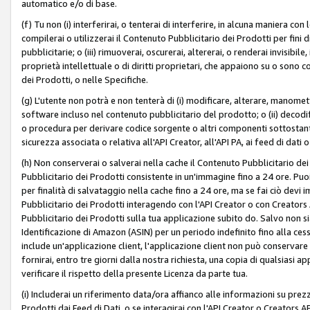
automatico e/o di base.
(f) Tu non (i) interferirai, o tenterai di interferire, in alcuna maniera co
compilerai o utilizzerai il Contenuto Pubblicitario dei Prodotti per fini di
pubblicitarie; o (iii) rimuoverai, oscurerai, altererai, o renderai invisibile, 
proprietà intellettuale o di diritti proprietari, che appaiono su o sono c
dei Prodotti, o nelle Specifiche.
(g) L'utente non potrà e non tenterà di (i) modificare, alterare, manomet
software incluso nel contenuto pubblicitario del prodotto; o (ii) decod
o procedura per derivare codice sorgente o altri componenti sottostan
sicurezza associata o relativa all'API Creator, all'API PA, ai feed di dati 
(h) Non conserverai o salverai nella cache il Contenuto Pubblicitario de
Pubblicitario dei Prodotti consistente in un'immagine fino a 24 ore. Puo
per finalità di salvataggio nella cache fino a 24 ore, ma se fai ciò d
Pubblicitario dei Prodotti interagendo con l'API Creator o con Creator
Pubblicitario dei Prodotti sulla tua applicazione subito do. Salvo non
Identificazione di Amazon (ASIN) per un periodo indefinito fino alla ce
include un'applicazione client, l'applicazione client non può conservare 
fornirai, entro tre giorni dalla nostra richiesta, una copia di qualsiasi ap
verificare il rispetto della presente Licenza da parte tua.
(i) Includerai un riferimento data/ora affianco alle informazioni su prezz
Prodotti dai Feed di Dati, o se interagirai con l'API Creator o Creators 