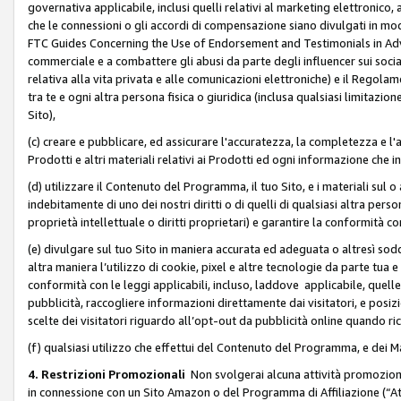
governativa applicabile, inclusi quelli relativi al marketing elettronico, 
che le connessioni o gli accordi di compensazione siano divulgati in mo
FTC Guides Concerning the Use of Endorsement and Testimonials in Adve
commerciale e a combattere gli abusi da parte degli influencer sui soci
relativa alla vita privata e alle comunicazioni elettroniche) e il Rego
tra te e ogni altra persona fisica o giuridica (inclusa qualsiasi limitazion
Sito),
(c) creare e pubblicare, ed assicurare l'accuratezza, la completezza e l'a
Prodotti e altri materiali relativi ai Prodotti ed ogni informazione che in
(d) utilizzare il Contenuto del Programma, il tuo Sito, e i materiali sul 
indebitamente di uno dei nostri diritti o di quelli di qualsiasi altra persona 
proprietà intellettuale o diritti proprietari) e garantire la conformità co
(e) divulgare sul tuo Sito in maniera accurata ed adeguata o altresì soddi
altra maniera l’utilizzo di cookie, pixel e altre tecnologie da parte tua e di
conformità con le leggi applicabili, incluso, laddove applicabile, quelle t
pubblicità, raccogliere informazioni direttamente dai visitatori, e posiz
scelte dei visitatori riguardo all’opt-out da pubblicità online quando ri
(f) qualsiasi utilizzo che effettui del Contenuto del Programma, e dei 
4. Restrizioni Promozionali
Non svolgerai alcuna attività promozionale
in connessione con un Sito Amazon o del Programma di Affiliazione (“At