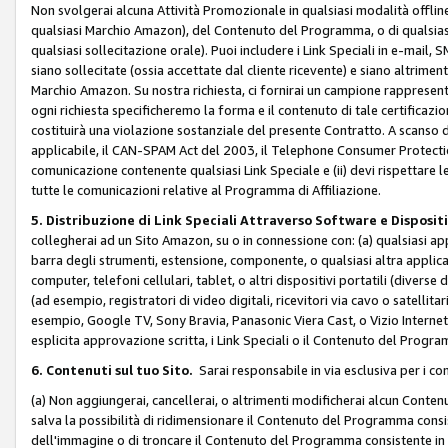
Non svolgerai alcuna Attività Promozionale in qualsiasi modalità offline, a
qualsiasi Marchio Amazon), del Contenuto del Programma, o di qualsiasi
qualsiasi sollecitazione orale). Puoi includere i Link Speciali in e-mail, 
siano sollecitate (ossia accettate dal cliente ricevente) e siano altriment
Marchio Amazon. Su nostra richiesta, ci fornirai un campione rappresentati
ogni richiesta specificheremo la forma e il contenuto di tale certificazi
costituirà una violazione sostanziale del presente Contratto. A scanso di 
applicabile, il CAN-SPAM Act del 2003, il Telephone Consumer Protection 
comunicazione contenente qualsiasi Link Speciale e (ii) devi rispettare l
tutte le comunicazioni relative al Programma di Affiliazione.
5. Distribuzione di Link Speciali Attraverso Software e Disposit
collegherai ad un Sito Amazon, su o in connessione con: (a) qualsiasi a
barra degli strumenti, estensione, componente, o qualsiasi altra applicazi
computer, telefoni cellulari, tablet, o altri dispositivi portatili (divers
(ad esempio, registratori di video digitali, ricevitori via cavo o satellitar
esempio, Google TV, Sony Bravia, Panasonic Viera Cast, o Vizio Internet 
esplicita approvazione scritta, i Link Speciali o il Contenuto del Pro
6. Contenuti sul tuo Sito.
Sarai responsabile in via esclusiva per i con
(a) Non aggiungerai, cancellerai, o altrimenti modificherai alcun Conte
salva la possibilità di ridimensionare il Contenuto del Programma consi
dell'immagine o di troncare il Contenuto del Programma consistente in un