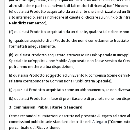
altro sito che è parte del network di tali motori di ricerca) (un "
Motore 
(e) qualsiasi Prodotto acquistato da un cliente che è indirizzato ad un 
sito intermedio, senza richiedere al cliente di cliccare su un link o di in
Reindirizzamento
”),
(f) qualsiasi Prodotto acquistato da un cliente, qualora tale cliente non
(g) qualsiasi acquisto di un Prodotto che non è correttamente tracciat
formattati adeguatamente,
(h) qualsiasi Prodotto acquistato attraverso un Link Speciale in un'App
Speciale in un'Applicazione Mobile Approvata non fosse servito da Creator
potremmo mettere a tua disposizione,
(i) qualsiasi Prodotto soggetto ad un Evento Ricompensa (come definito a
relativa corrispondente Commissione Pubblicitaria Speciale),
(j) qualsiasi Prodotto acquistato come un abbonamento, se non divers
(k) qualsiasi Prodotto in fase di pre-rilascio o di prenotazione non disp
3. Commissioni Pubblicitarie Standard
Ferme restando le limitazioni descritte nel presente Allegato relativo a
commissioni pubblicitarie standard descritte nell'
Allegato
(“
Commissio
percentuale del Ricavo Idoneo.