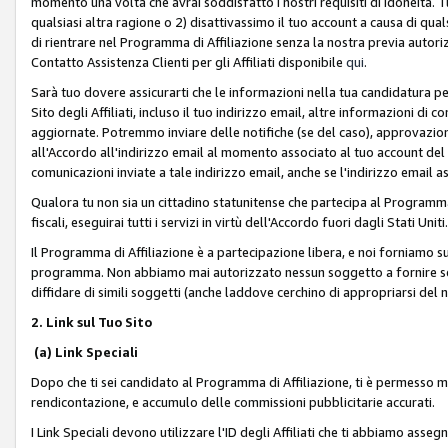
momento una volta che avrai soddisfatto i nostri requisiti di idoneità. 
qualsiasi altra ragione o 2) disattivassimo il tuo account a causa di qua
di rientrare nel Programma di Affiliazione senza la nostra previa autor
Contatto Assistenza Clienti per gli Affiliati disponibile
qui
.
Sarà tuo dovere assicurarti che le informazioni nella tua candidatura pe
Sito degli Affiliati, incluso il tuo indirizzo email, altre informazioni di
aggiornate. Potremmo inviare delle notifiche (se del caso), approvazioni
all'Accordo all'indirizzo email al momento associato al tuo account del
comunicazioni inviate a tale indirizzo email, anche se l'indirizzo email 
Qualora tu non sia un cittadino statunitense che partecipa al Programma
fiscali, eseguirai tutti i servizi in virtù dell'Accordo fuori dagli Stati Uniti
Il Programma di Affiliazione è a partecipazione libera, e noi forniamo sul S
programma. Non abbiamo mai autorizzato nessun soggetto a fornire servi
diffidare di simili soggetti (anche laddove cerchino di appropriarsi del
2. Link sul Tuo Sito
(a) Link Speciali
Dopo che ti sei candidato al Programma di Affiliazione, ti è permesso mos
rendicontazione, e accumulo delle commissioni pubblicitarie accurati.
I Link Speciali devono utilizzare l'ID degli Affiliati che ti abbiamo asseg