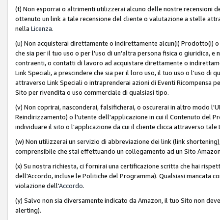
(t) Non esporrai o altrimenti utilizzerai alcuno delle nostre recensioni de
ottenuto un link a tale recensione del cliente o valutazione a stelle attra
nella
Licenza
.
(u) Non acquisterai direttamente o indirettamente alcun(i) Prodotto(i) o
che sia per il tuo uso o per l'uso di un'altra persona fisica o giuridica, e
contraenti, o contatti di lavoro ad acquistare direttamente o indirett
Link Speciali, a prescindere che sia per il loro uso, il tuo uso o l'uso di 
attraverso Link Speciali o intraprenderai azioni di Eventi Ricompensa per
Sito per rivendita o uso commerciale di qualsiasi tipo.
(v) Non coprirai, nasconderai, falsificherai, o oscurerai in altro modo l'U
Reindirizzamento) o l'utente dell'applicazione in cui il Contenuto del
individuare il sito o l'applicazione da cui il cliente clicca attraverso ta
(w) Non utilizzerai un servizio di abbreviazione dei link (link shortening
comprensibile che stai effettuando un collegamento ad un Sito Amazo
(x) Su nostra richiesta, ci fornirai una certificazione scritta che hai r
dell'Accordo, incluse le Politiche del Programma). Qualsiasi mancata co
violazione dell'
Accordo
.
(y) Salvo non sia diversamente indicato da Amazon, il tuo Sito non deve 
alerting).