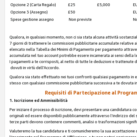
Opzione 2 (Carta Regalo)
£25
£5,000
EU
Opzione 3 (Assegno)
£50
EU
Spese gestione assegno
Non previste
No
Qualora, in qualsiasi momento, non ci sia stata alcuna attività sostanzial
7 giorni di trattenere le commissioni pubblicitarie accumulate relative
elencato nella Tabella dei Minimi di Pagamento per pagamento attrave
accumulata nel tuo account potrebbe essere incamerata ai sensi della leg
I pagamenti a te corrisposti, al netto di tutte le deduzioni e trattenut
dovuti in virtù dell'Accordo.
Qualora sia stato effettuato nei tuoi confronti qualsiasi pagamento in e
stesso con qualsiasi commissione pubblicitaria successiva a te dovuta in
Requisiti di Partecipazione al Program
1. Iscrizione ed Ammissibilità
Per iniziare il processo di iscrizione, devi presentare una candidatura 
originali ed essere disponibili pubblicamente attraverso l'indirizzo del s
terze parti devono contenere commenti, analisi o trasformazioni significat
Valuteremo la tua candidatura e ti comunicheremo la sua accettazione o r
l'inserimento nel Programma di Affiliazione, e tu non potrai aggiungere 