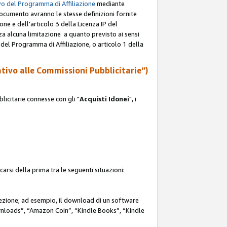
o del Programma di Affiliazione
mediante
documento avranno le stesse definizioni fornite
ione e dell'articolo 3 della Licenza IP del
za alcuna limitazione a quanto previsto ai sensi
P del Programma di Affiliazione, o articolo 1 della
ativo alle Commissioni Pubblicitarie”)
icitarie connesse con gli "
Acquisti Idonei
", i
carsi della prima tra le seguenti situazioni:
rezione; ad esempio, il download di un software
nloads”, “Amazon Coin”, “Kindle Books”, “Kindle