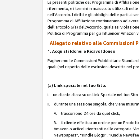
Le presenti politiche del Programma di Affiliazione
riferimento, e i termini in maiuscolo utilizzati ne
nell'Accordo. I diritti e gli obblighi delle parti ai 
Programma di Affiliazione continueranno ad avere e
dell'articolo 6(a) dell'Accordo, qualsiasi violazion
Politica di Programma per gli Influencer Amazon v
Allegato relativo alle Commissioni Pu
1. Acquisti Idonei e Ricavo Idoneo
Pagheremo le Commissioni Pubblicitarie Standard de
quali (nel rispetto delle esclusioni descritte nel p
(a) Link speciale nel tuo Sito:
i. un cliente clicca su un Link Speciale nel tuo Sit
ii, durante una sessione singola, che viene misurata
A. trascorrono 24 ore da quel click,
B. il cliente effettua un ordine per un Prodot
Amazon o articoli rientranti nelle categorie 
Newspapers”, “Kindle Blogs”, “Kindle Newsfeed