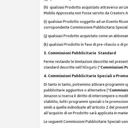
(h) qualsiasi Prodotto acquistato attraverso un Li
Mobile Approvata non fosse servito da Creators API 
(i) qualsiasi Prodotto soggetto ad un Evento Ricomp
corrispondente Commissione Pubblicitaria Special
(j) qualsiasi Prodotto acquistato come un abbona
(k) qualsiasi Prodotto in fase di pre-rilascio o di
3. Commissioni Pubblicitarie Standard
Ferme restando le limitazioni descritte nel present
standard descritte nell'
Allegato
(“
Commissioni P
4. Commissioni Pubblicitarie Speciali o Prom
Di tanto in tanto, potremmo attivare programmi spe
pubblicitarie aggiuntive o alternative (“
Commissio
Amazon si riserva il diritto di interrompere o mod
stabilito, tutti i programmi speciali o le promozi
simili a quelle individuate all'articolo 2 del pres
all'acquisto di un Prodotto sarà applicata in mani
Le seguenti Commissioni Pubblicitarie Speciali son