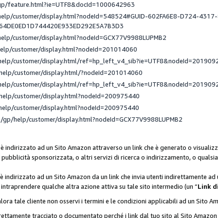
/gp/feature.html?ie=UTF8&docId=1000642963
/help/customer/display.html?nodeId=548524#GUID-602FA6E8-D724-4317
_64DE0ED1D744420E933ED292E5A7B3D3
/help/customer/display.html?nodeId=GCX77V9988LUPMB2
help/customer/display.html?nodeId=201014060
help/customer/display.html/ref=hp_left_v4_sib?ie=UTF8&nodeId=201909
help/customer/display.html/?nodeId=201014060
help/customer/display.html/ref=hp_left_v4_sib?ie=UTF8&nodeId=201909
help/customer/display.html?nodeId=200975440
help/customer/display.html?nodeId=200975440
e/gp/help/customer/display.html?nodeId=GCX77V9988LUPMB2
 è indirizzato ad un Sito Amazon attraverso un link che è generato o visualizz
di pubblicità sponsorizzata, o altri servizi di ricerca o indirizzamento, o qualsi
 è indirizzato ad un Sito Amazon da un link che invia utenti indirettamente a
di intraprendere qualche altra azione attiva su tale sito intermedio (un “
Link d
lora tale cliente non osservi i termini e le condizioni applicabili ad un Sito 
orrettamente tracciato o documentato perché i link dal tuo sito al Sito Ama