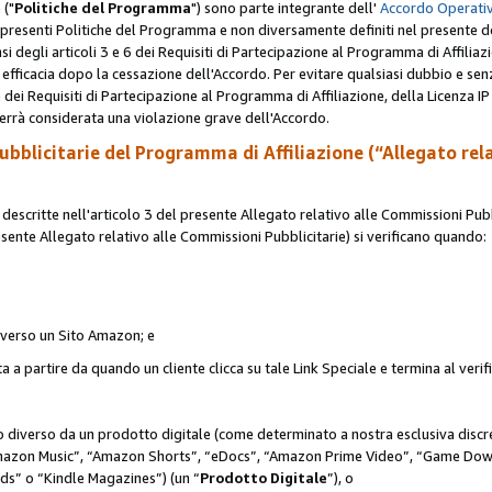
 ("
Politiche del Programma
") sono parte integrante dell'
Accordo Operativ
lle presenti Politiche del Programma e non diversamente definiti nel presente 
sensi degli articoli 3 e 6 dei Requisiti di Partecipazione al Programma di Affiliaz
fficacia dopo la cessazione dell'Accordo. Per evitare qualsiasi dubbio e sen
e dei Requisiti di Partecipazione al Programma di Affiliazione, della Licenza I
errà considerata una violazione grave dell'Accordo.
bblicitarie del Programma di Affiliazione (“Allegato rel
scritte nell'articolo 3 del presente Allegato relativo alle Commissioni Pubbl
resente Allegato relativo alle Commissioni Pubblicitarie) si verificano quando:
o verso un Sito Amazon; e
 a partire da quando un cliente clicca su tale Link Speciale e termina al verifi
to diverso da un prodotto digitale (come determinato a nostra esclusiva disc
“Amazon Music”, “Amazon Shorts”, “eDocs”, “Amazon Prime Video”, “Game Dow
s” o “Kindle Magazines”) (un “
Prodotto Digitale
”), o