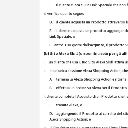
C. il cliente clicca su un Link Speciale che non
si verifica quanto segue:
D. il cliente acquista un Prodotto attraverso l
E. il cliente acquista un prodotto aggiungendo 
Link Speciale, o
F. entro 180 giorni dall'acquisto, il prodotto 
(b) Sito Alexa Skill (disponibili solo per gli 
i. un cliente che usa il tuo Sito Alexa Skill attiva 
ii. in un'unica sessione Alexa Shopping Action, che
A. termina la Alexa Shopping Action e ritorna 
B. effettua un ordine su Alexa per il Prodotto
il cliente completa l'Acquisto di un Prodotto che 
C. tramite Alexa, o
D. aggiungendo il Prodotto al carrello del clie
Alexa Shopping Action; e
iii. il Prodotto che hai presentato con Alexa Shopp