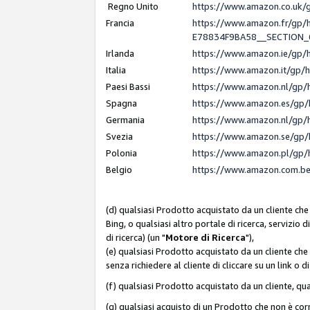
Regno Unito
https://www.amazon.co.uk
Francia
https://www.amazon.fr/gp
E78834F9BA58__SECTION
Irlanda
https://www.amazon.ie/gp
Italia
https://www.amazon.it/gp/
Paesi Bassi
https://www.amazon.nl/gp/
Spagna
https://www.amazon.es/gp/
Germania
https://www.amazon.nl/gp/
Svezia
https://www.amazon.se/gp/
Polonia
https://www.amazon.pl/gp/
Belgio
https://www.amazon.com.b
(d) qualsiasi Prodotto acquistato da un cliente che
Bing, o qualsiasi altro portale di ricerca, servizio 
di ricerca) (un "
Motore di Ricerca
"),
(e) qualsiasi Prodotto acquistato da un cliente che
senza richiedere al cliente di cliccare su un link o 
(f) qualsiasi Prodotto acquistato da un cliente, qua
(g) qualsiasi acquisto di un Prodotto che non è c