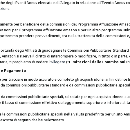
he degli Eventi Bonus elencate nell’Allegato in relazione all’Evento Bonus 
azione.
lusivamente per beneficiare delle commissioni del Programma Affiliazione Amaz
missioni per il programma Affiliazione Amazon e per un altro programma utili
 potremmo prendere provvedimenti, tra cui la trattenuta delle commissioni e/
ortunità degli Affiliati di guadagnare le Commissioni Pubblicitarie Standard 
Amazon si riserva il diritto di interrompere o modificare, in tutto o in parte,
arie, ti preghiamo di vedere l'
Allegato
(“
Limitazioni delle Commissioni P
ie e Pagamento
 tracciare in modo accurato e completo gli acquisti idonei ai fini del nostr
te da commissioni pubblicitarie standard e da commissioni pubblicitarie speci
da commissioni pubblicitarie speciali, calcolate per ogni acquisto idoneo e ar
il tasso di commissione effettivo sia leggermente superiore o inferiore al tas
le commissioni pubblicitarie speciali nella valuta predefinita per un sito Am
escritta di seguito che hai selezionato.