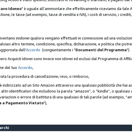
cavo Idoneo
" è uguale all'ammontare che effettivamente riceviamo da tale Ac
one, le tasse (ad esempio, tasse di vendita e IVA), i costi di servizio, i crediti,
diventano inidonei qualora vengano effettuati in connessione ad una violazio
lsiasi altro termine, condizione, specifica, dichiarazione, e politica che potre
aggiornata dell'
Accordo
(congiuntamente i "
Documenti del Programma
").
bero Acquisti Idonei sono invece non idonei ed esclusi dal Programma di Affil
one del tuo
Accordo
,
ivata la procedura di cancellazione, reso, o rimborso,
e è indirizzato ad un Sito Amazon attraverso una qualsiasi pubblicità che hai 
 o altri identificatori che includono la parola “amazon”, o “kindle”, o qualsias
o variazioni o errore di battitura di una qualsiasi di tali parole (ad esempio,
ca a Pagamento Vietato
"),
Marchi