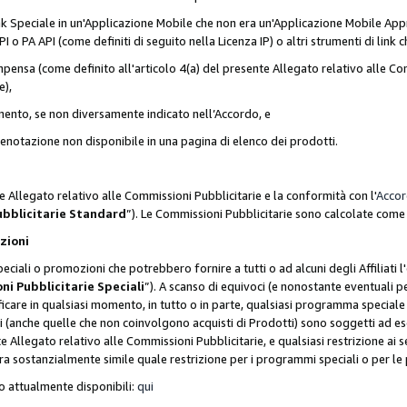
nk Speciale in un'Applicazione Mobile che non era un'Applicazione Mobile Appr
o PA API (come definiti di seguito nella Licenza IP) o altri strumenti di lin
ensa (come definito all'articolo 4(a) del presente Allegato relativo alle Com
e),
mento, se non diversamente indicato nell’Accordo, e
 prenotazione non disponibile in una pagina di elenco dei prodotti.
e Allegato relativo alle Commissioni Pubblicitarie e la conformità con l'
Acco
ubblicitarie Standard
”). Le Commissioni Pubblicitarie sono calcolate com
ozioni
ciali o promozioni che potrebbero fornire a tutti o ad alcuni degli Affiliati
ni Pubblicitarie Speciali
”). A scanso di equivoci (e nonostante eventuali pe
ificare in qualsiasi momento, in tutto o in parte, qualsiasi programma specia
oni (anche quelle che non coinvolgono acquisti di Prodotti) sono soggetti ad 
ente Allegato relativo alle Commissioni Pubblicitarie, e qualsiasi restrizione 
era sostanzialmente simile quale restrizione per i programmi speciali o per l
o attualmente disponibili:
qui