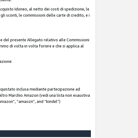
quisto Idoneo, al netto dei costi di spedizione, le
 gli sconti, le commissioni delle carte di credito, e i
ne del presente Allegato relativo alle Commissioni
mmo di volta in volta fornire e che si applica al
iazione:
acquistato inclusa mediante partecipazione ad
i altro Marchio Amazon (vedi una lista non esaustiva
 “ammazon”, “amaozn”, and “kindel”)