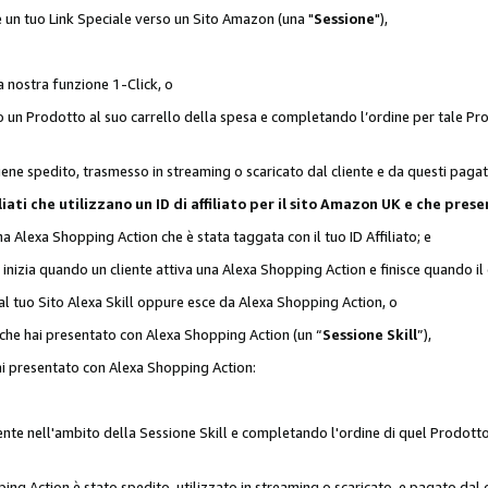
 è un tuo Link Speciale verso un Sito Amazon (una "
Sessione
"),
a nostra funzione 1-Click, o
un Prodotto al suo carrello della spesa e completando l’ordine per tale Prodo
viene spedito, trasmesso in streaming o scaricato dal cliente e da questi paga
affiliati che utilizzano un ID di affiliato per il sito Amazon UK e che p
una Alexa Shopping Action che è stata taggata con il tuo ID Affiliato; e
 inizia quando un cliente attiva una Alexa Shopping Action e finisce quando il 
al tuo Sito Alexa Skill oppure esce da Alexa Shopping Action, o
 che hai presentato con Alexa Shopping Action (un “
Sessione Skill
”),
hai presentato con Alexa Shopping Action:
nte nell'ambito della Sessione Skill e completando l'ordine di quel Prodotto 
ing Action è stato spedito, utilizzato in streaming o scaricato, e pagato dal c