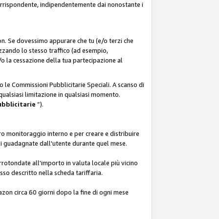
corrispondente, indipendentemente dai nonostante i
on. Se dovessimo appurare che tu (e/o terzi che
zzando lo stesso traffico (ad esempio,
o la cessazione della tua partecipazione al
o le Commissioni Pubblicitarie Speciali. A scanso di
 qualsiasi limitazione in qualsiasi momento.
ubblicitarie
”).
o monitoraggio interno e per creare e distribuire
ali guadagnate dall'utente durante quel mese.
rotondate all'importo in valuta locale più vicino
so descritto nella scheda tariffaria.
azon circa 60 giorni dopo la fine di ogni mese