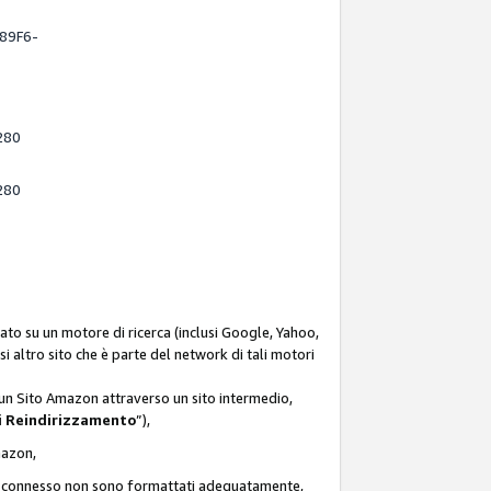
-89F6-
280
280
ato su un motore di ricerca (inclusi Google, Yahoo,
asi altro sito che è parte del network di tali motori
d un Sito Amazon attraverso un sito intermedio,
i Reindirizzamento
”),
Amazon,
zon connesso non sono formattati adeguatamente,