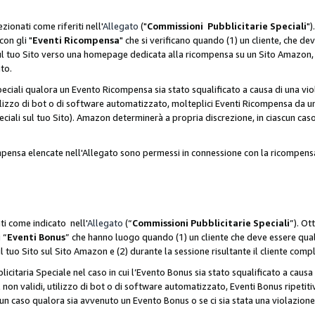
zionati come riferiti nell'
Allegato
("
Commissioni Pubblicitarie Speciali
")
con gli "
Eventi Ricompensa
" che si verificano quando (1) un cliente, che 
 sul tuo Sito verso una homepage dedicata alla ricompensa su un Sito Amazon, e
ato.
iali qualora un Evento Ricompensa sia stato squalificato a causa di una viol
utilizzo di bot o di software automatizzato, molteplici Eventi Ricompensa da u
ciali sul tuo Sito). Amazon determinerà a propria discrezione, in ciascun ca
ompensa elencate nell'Allegato sono permessi in connessione con la ricompen
ti come indicato nell'
Allegato
(“
Commissioni Pubblicitarie Speciali
”). Ot
 “
Eventi Bonus
” che hanno luogo quando (1) un cliente che deve essere qua
ul tuo Sito sul Sito Amazon e (2) durante la sessione risultante il cliente comp
taria Speciale nel caso in cui l’Evento Bonus sia stato squalificato a causa d
 non validi, utilizzo di bot o di software automatizzato, Eventi Bonus ripetitiv
un caso qualora sia avvenuto un Evento Bonus o se ci sia stata una violazion