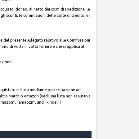
quisto Idoneo, al netto dei costi di spedizione, le
 gli sconti, le commissioni delle carte di credito, e i
ne del presente Allegato relativo alle Commissioni
mmo di volta in volta fornire e che si applica al
iazione:
acquistato inclusa mediante partecipazione ad
i altro Marchio Amazon (vedi una lista non esaustiva
 “ammazon”, “amaozn”, and “kindel”)