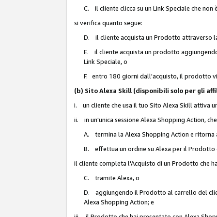
C. il cliente clicca su un Link Speciale che non
si verifica quanto segue:
D. il cliente acquista un Prodotto attraverso l
E. il cliente acquista un prodotto aggiungendo 
Link Speciale, o
F. entro 180 giorni dall'acquisto, il prodotto 
(b) Sito Alexa Skill (disponibili solo per gli 
i. un cliente che usa il tuo Sito Alexa Skill attiva 
ii. in un'unica sessione Alexa Shopping Action, che
A. termina la Alexa Shopping Action e ritorna 
B. effettua un ordine su Alexa per il Prodotto
il cliente completa l'Acquisto di un Prodotto che 
C. tramite Alexa, o
D. aggiungendo il Prodotto al carrello del clie
Alexa Shopping Action; e
iii. il Prodotto che hai presentato con Alexa Shopp