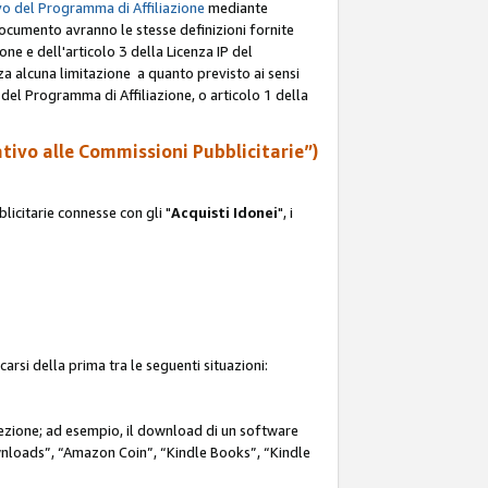
o del Programma di Affiliazione
mediante
documento avranno le stesse definizioni fornite
ione e dell'articolo 3 della Licenza IP del
za alcuna limitazione a quanto previsto ai sensi
P del Programma di Affiliazione, o articolo 1 della
ativo alle Commissioni Pubblicitarie”)
icitarie connesse con gli "
Acquisti Idonei
", i
carsi della prima tra le seguenti situazioni:
rezione; ad esempio, il download di un software
nloads”, “Amazon Coin”, “Kindle Books”, “Kindle