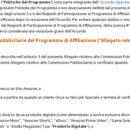
 ("
Politiche del Programma
") sono parte integrante dell'
Accordo Operativ
lle presenti Politiche del Programma e non diversamente definiti nel presente 
sensi degli articoli 3 e 6 dei Requisiti di Partecipazione al Programma di Affiliaz
fficacia dopo la cessazione dell'Accordo. Per evitare qualsiasi dubbio e sen
e dei Requisiti di Partecipazione al Programma di Affiliazione, della Licenza I
errà considerata una violazione grave dell'Accordo.
bblicitarie del Programma di Affiliazione (“Allegato rel
scritte nell'articolo 3 del presente Allegato relativo alle Commissioni Pubbl
resente Allegato relativo alle Commissioni Pubblicitarie) si verificano quando:
o verso un Sito Amazon; e
 a partire da quando un cliente clicca su tale Link Speciale e termina al verifi
to diverso da un prodotto digitale (come determinato a nostra esclusiva disc
“Amazon Music”, “Amazon Shorts”, “eDocs”, “Amazon Prime Video”, “Game Dow
s” o “Kindle Magazines”) (un “
Prodotto Digitale
”), o