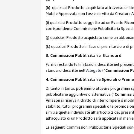
(h) qualsiasi Prodotto acquistato attraverso un Li
Mobile Approvata non fosse servito da Creators API 
(i) qualsiasi Prodotto soggetto ad un Evento Ricomp
corrispondente Commissione Pubblicitaria Special
(j) qualsiasi Prodotto acquistato come un abbona
(k) qualsiasi Prodotto in fase di pre-rilascio o di
3. Commissioni Pubblicitarie Standard
Ferme restando le limitazioni descritte nel present
standard descritte nell'
Allegato
(“
Commissioni P
4. Commissioni Pubblicitarie Speciali o Prom
Di tanto in tanto, potremmo attivare programmi spe
pubblicitarie aggiuntive o alternative (“
Commissio
Amazon si riserva il diritto di interrompere o mod
stabilito, tutti i programmi speciali o le promozi
simili a quelle individuate all'articolo 2 del pres
all'acquisto di un Prodotto sarà applicata in mani
Le seguenti Commissioni Pubblicitarie Speciali son