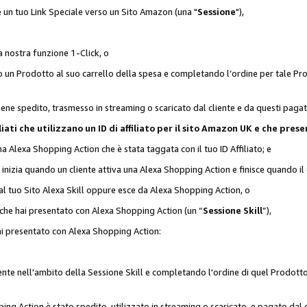
 è un tuo Link Speciale verso un Sito Amazon (una "
Sessione
"),
a nostra funzione 1-Click, o
un Prodotto al suo carrello della spesa e completando l’ordine per tale Prodo
viene spedito, trasmesso in streaming o scaricato dal cliente e da questi paga
affiliati che utilizzano un ID di affiliato per il sito Amazon UK e che p
una Alexa Shopping Action che è stata taggata con il tuo ID Affiliato; e
 inizia quando un cliente attiva una Alexa Shopping Action e finisce quando il 
al tuo Sito Alexa Skill oppure esce da Alexa Shopping Action, o
 che hai presentato con Alexa Shopping Action (un “
Sessione Skill
”),
hai presentato con Alexa Shopping Action:
nte nell'ambito della Sessione Skill e completando l'ordine di quel Prodotto 
ing Action è stato spedito, utilizzato in streaming o scaricato, e pagato dal c