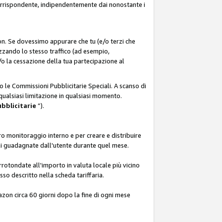
corrispondente, indipendentemente dai nonostante i
on. Se dovessimo appurare che tu (e/o terzi che
zzando lo stesso traffico (ad esempio,
o la cessazione della tua partecipazione al
o le Commissioni Pubblicitarie Speciali. A scanso di
 qualsiasi limitazione in qualsiasi momento.
ubblicitarie
”).
o monitoraggio interno e per creare e distribuire
ali guadagnate dall'utente durante quel mese.
rotondate all'importo in valuta locale più vicino
so descritto nella scheda tariffaria.
azon circa 60 giorni dopo la fine di ogni mese