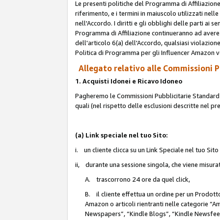
Le presenti politiche del Programma di Affiliazione
riferimento, e i termini in maiuscolo utilizzati ne
nell'Accordo. I diritti e gli obblighi delle parti ai 
Programma di Affiliazione continueranno ad avere e
dell'articolo 6(a) dell'Accordo, qualsiasi violazion
Politica di Programma per gli Influencer Amazon v
Allegato relativo alle Commissioni Pu
1. Acquisti Idonei e Ricavo Idoneo
Pagheremo le Commissioni Pubblicitarie Standard de
quali (nel rispetto delle esclusioni descritte nel p
(a) Link speciale nel tuo Sito:
i. un cliente clicca su un Link Speciale nel tuo Sit
ii, durante una sessione singola, che viene misurata
A. trascorrono 24 ore da quel click,
B. il cliente effettua un ordine per un Prodot
Amazon o articoli rientranti nelle categorie 
Newspapers”, “Kindle Blogs”, “Kindle Newsfeed