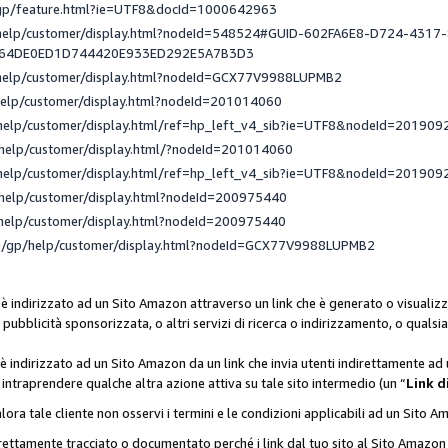
/gp/feature.html?ie=UTF8&docId=1000642963
/help/customer/display.html?nodeId=548524#GUID-602FA6E8-D724-4317
_64DE0ED1D744420E933ED292E5A7B3D3
/help/customer/display.html?nodeId=GCX77V9988LUPMB2
help/customer/display.html?nodeId=201014060
help/customer/display.html/ref=hp_left_v4_sib?ie=UTF8&nodeId=201909
help/customer/display.html/?nodeId=201014060
help/customer/display.html/ref=hp_left_v4_sib?ie=UTF8&nodeId=201909
help/customer/display.html?nodeId=200975440
help/customer/display.html?nodeId=200975440
e/gp/help/customer/display.html?nodeId=GCX77V9988LUPMB2
 è indirizzato ad un Sito Amazon attraverso un link che è generato o visualizz
di pubblicità sponsorizzata, o altri servizi di ricerca o indirizzamento, o qualsi
 è indirizzato ad un Sito Amazon da un link che invia utenti indirettamente a
di intraprendere qualche altra azione attiva su tale sito intermedio (un “
Link d
lora tale cliente non osservi i termini e le condizioni applicabili ad un Sito 
orrettamente tracciato o documentato perché i link dal tuo sito al Sito Ama