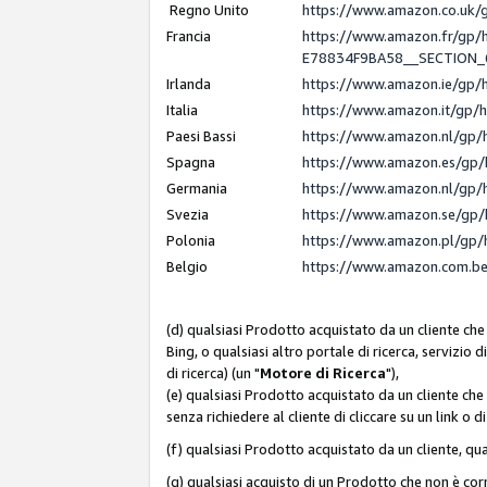
Regno Unito
https://www.amazon.co.uk
Francia
https://www.amazon.fr/gp
E78834F9BA58__SECTION
Irlanda
https://www.amazon.ie/gp
Italia
https://www.amazon.it/gp/
Paesi Bassi
https://www.amazon.nl/gp/
Spagna
https://www.amazon.es/gp/
Germania
https://www.amazon.nl/gp/
Svezia
https://www.amazon.se/gp/
Polonia
https://www.amazon.pl/gp/
Belgio
https://www.amazon.com.b
(d) qualsiasi Prodotto acquistato da un cliente che
Bing, o qualsiasi altro portale di ricerca, servizio 
di ricerca) (un "
Motore di Ricerca
"),
(e) qualsiasi Prodotto acquistato da un cliente che
senza richiedere al cliente di cliccare su un link o 
(f) qualsiasi Prodotto acquistato da un cliente, qua
(g) qualsiasi acquisto di un Prodotto che non è c