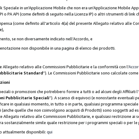
nk Speciale in un'Applicazione Mobile che non era un'Applicazione Mobile Appr
o PA API (come definiti di seguito nella Licenza IP) o altri strumenti di lin
ensa (come definito all'articolo 4(a) del presente Allegato relativo alle Com
e),
mento, se non diversamente indicato nell’Accordo, e
 prenotazione non disponibile in una pagina di elenco dei prodotti.
e Allegato relativo alle Commissioni Pubblicitarie e la conformità con l'
Acco
ubblicitarie Standard
”). Le Commissioni Pubblicitarie sono calcolate com
ozioni
ciali o promozioni che potrebbero fornire a tutti o ad alcuni degli Affiliati
ni Pubblicitarie Speciali
”). A scanso di equivoci (e nonostante eventuali pe
ificare in qualsiasi momento, in tutto o in parte, qualsiasi programma specia
oni (anche quelle che non coinvolgono acquisti di Prodotti) sono soggetti ad 
ente Allegato relativo alle Commissioni Pubblicitarie, e qualsiasi restrizione 
era sostanzialmente simile quale restrizione per i programmi speciali o per l
o attualmente disponibili:
qui