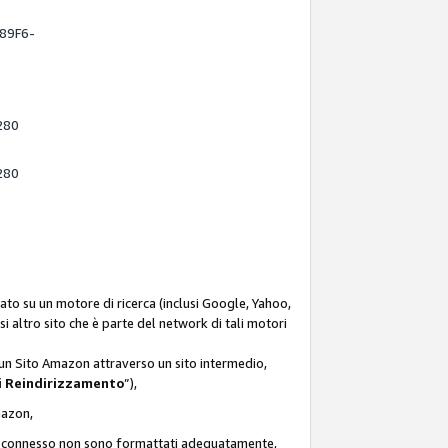
-89F6-
280
280
ato su un motore di ricerca (inclusi Google, Yahoo,
asi altro sito che è parte del network di tali motori
d un Sito Amazon attraverso un sito intermedio,
i Reindirizzamento
”),
Amazon,
zon connesso non sono formattati adeguatamente,