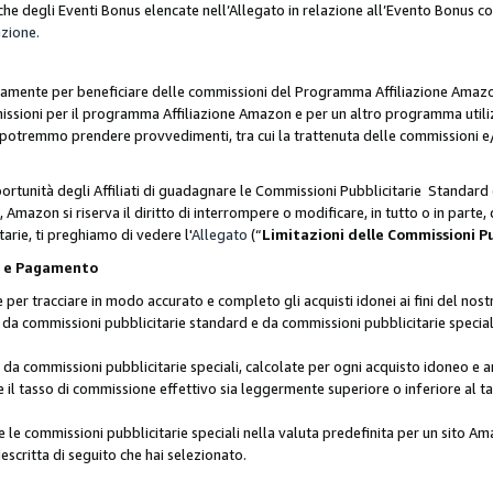
he degli Eventi Bonus elencate nell’Allegato in relazione all’Evento Bonus 
azione.
lusivamente per beneficiare delle commissioni del Programma Affiliazione Amaz
missioni per il programma Affiliazione Amazon e per un altro programma utili
 potremmo prendere provvedimenti, tra cui la trattenuta delle commissioni e/
ortunità degli Affiliati di guadagnare le Commissioni Pubblicitarie Standard 
Amazon si riserva il diritto di interrompere o modificare, in tutto o in parte,
arie, ti preghiamo di vedere l'
Allegato
(“
Limitazioni delle Commissioni P
ie e Pagamento
 tracciare in modo accurato e completo gli acquisti idonei ai fini del nostr
te da commissioni pubblicitarie standard e da commissioni pubblicitarie speci
da commissioni pubblicitarie speciali, calcolate per ogni acquisto idoneo e ar
il tasso di commissione effettivo sia leggermente superiore o inferiore al tas
le commissioni pubblicitarie speciali nella valuta predefinita per un sito Am
escritta di seguito che hai selezionato.