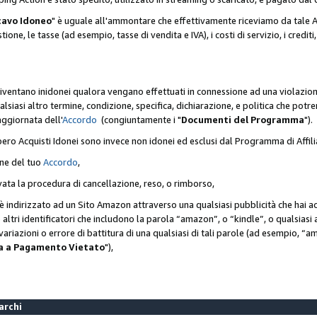
cavo Idoneo
" è uguale all'ammontare che effettivamente riceviamo da tale Ac
one, le tasse (ad esempio, tasse di vendita e IVA), i costi di servizio, i crediti,
diventano inidonei qualora vengano effettuati in connessione ad una violazio
lsiasi altro termine, condizione, specifica, dichiarazione, e politica che potre
aggiornata dell'
Accordo
(congiuntamente i "
Documenti del Programma
").
bero Acquisti Idonei sono invece non idonei ed esclusi dal Programma di Affil
one del tuo
Accordo
,
ivata la procedura di cancellazione, reso, o rimborso,
e è indirizzato ad un Sito Amazon attraverso una qualsiasi pubblicità che hai 
 o altri identificatori che includono la parola “amazon”, o “kindle”, o qualsias
o variazioni o errore di battitura di una qualsiasi di tali parole (ad esempio,
ca a Pagamento Vietato
"),
Marchi