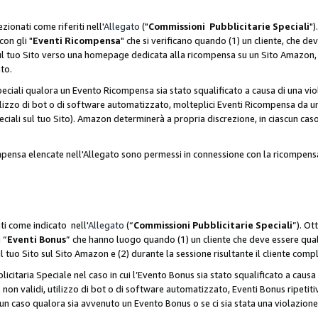
zionati come riferiti nell'
Allegato
("
Commissioni Pubblicitarie Speciali
")
con gli "
Eventi Ricompensa
" che si verificano quando (1) un cliente, che 
 sul tuo Sito verso una homepage dedicata alla ricompensa su un Sito Amazon, e
ato.
iali qualora un Evento Ricompensa sia stato squalificato a causa di una viol
utilizzo di bot o di software automatizzato, molteplici Eventi Ricompensa da u
ciali sul tuo Sito). Amazon determinerà a propria discrezione, in ciascun ca
ompensa elencate nell'Allegato sono permessi in connessione con la ricompen
ti come indicato nell'
Allegato
(“
Commissioni Pubblicitarie Speciali
”). Ot
 “
Eventi Bonus
” che hanno luogo quando (1) un cliente che deve essere qua
ul tuo Sito sul Sito Amazon e (2) durante la sessione risultante il cliente comp
taria Speciale nel caso in cui l’Evento Bonus sia stato squalificato a causa d
 non validi, utilizzo di bot o di software automatizzato, Eventi Bonus ripetitiv
un caso qualora sia avvenuto un Evento Bonus o se ci sia stata una violazion