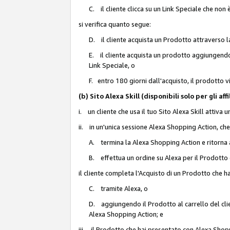
C. il cliente clicca su un Link Speciale che non
si verifica quanto segue:
D. il cliente acquista un Prodotto attraverso l
E. il cliente acquista un prodotto aggiungendo 
Link Speciale, o
F. entro 180 giorni dall'acquisto, il prodotto 
(b) Sito Alexa Skill (disponibili solo per gli 
i. un cliente che usa il tuo Sito Alexa Skill attiva 
ii. in un'unica sessione Alexa Shopping Action, che
A. termina la Alexa Shopping Action e ritorna 
B. effettua un ordine su Alexa per il Prodotto
il cliente completa l'Acquisto di un Prodotto che 
C. tramite Alexa, o
D. aggiungendo il Prodotto al carrello del clie
Alexa Shopping Action; e
iii. il Prodotto che hai presentato con Alexa Shopp