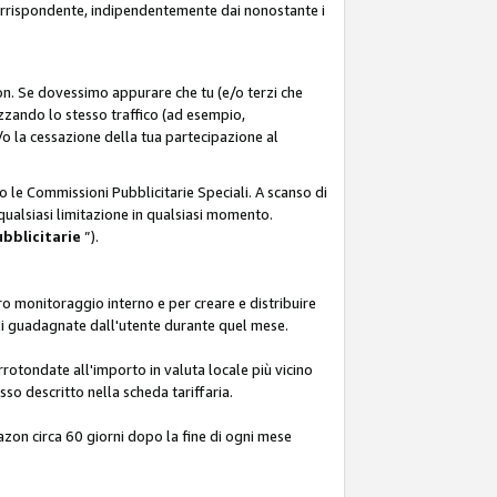
corrispondente, indipendentemente dai nonostante i
on. Se dovessimo appurare che tu (e/o terzi che
zzando lo stesso traffico (ad esempio,
o la cessazione della tua partecipazione al
o le Commissioni Pubblicitarie Speciali. A scanso di
 qualsiasi limitazione in qualsiasi momento.
ubblicitarie
”).
o monitoraggio interno e per creare e distribuire
ali guadagnate dall'utente durante quel mese.
rotondate all'importo in valuta locale più vicino
so descritto nella scheda tariffaria.
azon circa 60 giorni dopo la fine di ogni mese