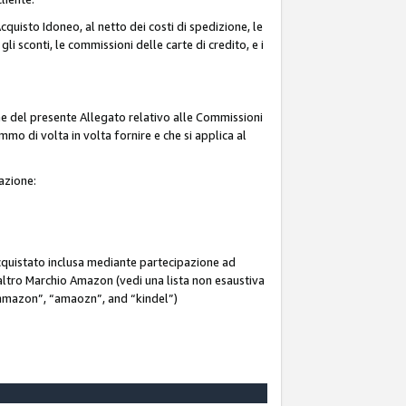
quisto Idoneo, al netto dei costi di spedizione, le
 gli sconti, le commissioni delle carte di credito, e i
ne del presente Allegato relativo alle Commissioni
mmo di volta in volta fornire e che si applica al
iazione:
acquistato inclusa mediante partecipazione ad
i altro Marchio Amazon (vedi una lista non esaustiva
 “ammazon”, “amaozn”, and “kindel”)