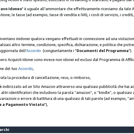
cavo Idoneo
" è uguale all'ammontare che effettivamente riceviamo da tale Ac
one, le tasse (ad esempio, tasse di vendita e IVA), i costi di servizio, i crediti,
diventano inidonei qualora vengano effettuati in connessione ad una violazio
lsiasi altro termine, condizione, specifica, dichiarazione, e politica che potre
aggiornata dell'
Accordo
(congiuntamente i "
Documenti del Programma
").
bero Acquisti Idonei sono invece non idonei ed esclusi dal Programma di Affil
one del tuo
Accordo
,
ivata la procedura di cancellazione, reso, o rimborso,
e è indirizzato ad un Sito Amazon attraverso una qualsiasi pubblicità che hai 
 o altri identificatori che includono la parola “amazon”, o “kindle”, o qualsias
o variazioni o errore di battitura di una qualsiasi di tali parole (ad esempio,
ca a Pagamento Vietato
"),
Marchi