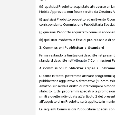
(h) qualsiasi Prodotto acquistato attraverso un Li
Mobile Approvata non fosse servito da Creators API 
(i) qualsiasi Prodotto soggetto ad un Evento Ricomp
corrispondente Commissione Pubblicitaria Special
(j) qualsiasi Prodotto acquistato come un abbona
(k) qualsiasi Prodotto in fase di pre-rilascio o di
3. Commissioni Pubblicitarie Standard
Ferme restando le limitazioni descritte nel present
standard descritte nell'
Allegato
(“
Commissioni P
4. Commissioni Pubblicitarie Speciali o Prom
Di tanto in tanto, potremmo attivare programmi spe
pubblicitarie aggiuntive o alternative (“
Commissio
Amazon si riserva il diritto di interrompere o mod
stabilito, tutti i programmi speciali o le promozi
simili a quelle individuate all'articolo 2 del pres
all'acquisto di un Prodotto sarà applicata in mani
Le seguenti Commissioni Pubblicitarie Speciali son