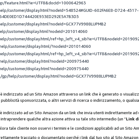
/gp/feature.html?ie=UTF8&docId=1000642963
/help/customer/display.html?nodeId=548524#GUID-602FA6E8-D724-4317
_64DE0ED1D744420E933ED292E5A7B3D3
/help/customer/display.html?nodeId=GCX77V9988LUPMB2
help/customer/display.html?nodeId=201014060
help/customer/display.html/ref=hp_left_v4_sib?ie=UTF8&nodeId=201909
help/customer/display.html/?nodeId=201014060
help/customer/display.html/ref=hp_left_v4_sib?ie=UTF8&nodeId=201909
help/customer/display.html?nodeId=200975440
help/customer/display.html?nodeId=200975440
e/gp/help/customer/display.html?nodeId=GCX77V9988LUPMB2
 è indirizzato ad un Sito Amazon attraverso un link che è generato o visualizz
di pubblicità sponsorizzata, o altri servizi di ricerca o indirizzamento, o qualsi
 è indirizzato ad un Sito Amazon da un link che invia utenti indirettamente a
di intraprendere qualche altra azione attiva su tale sito intermedio (un “
Link d
lora tale cliente non osservi i termini e le condizioni applicabili ad un Sito 
orrettamente tracciato o documentato perché i link dal tuo sito al Sito Ama