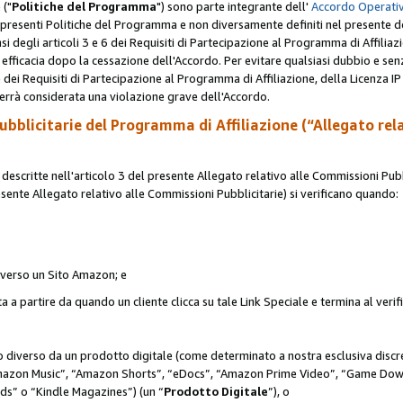
 ("
Politiche del Programma
") sono parte integrante dell'
Accordo Operativ
lle presenti Politiche del Programma e non diversamente definiti nel presente 
sensi degli articoli 3 e 6 dei Requisiti di Partecipazione al Programma di Affiliaz
fficacia dopo la cessazione dell'Accordo. Per evitare qualsiasi dubbio e sen
e dei Requisiti di Partecipazione al Programma di Affiliazione, della Licenza I
errà considerata una violazione grave dell'Accordo.
bblicitarie del Programma di Affiliazione (“Allegato rel
scritte nell'articolo 3 del presente Allegato relativo alle Commissioni Pubbl
resente Allegato relativo alle Commissioni Pubblicitarie) si verificano quando:
o verso un Sito Amazon; e
 a partire da quando un cliente clicca su tale Link Speciale e termina al verifi
to diverso da un prodotto digitale (come determinato a nostra esclusiva disc
“Amazon Music”, “Amazon Shorts”, “eDocs”, “Amazon Prime Video”, “Game Dow
s” o “Kindle Magazines”) (un “
Prodotto Digitale
”), o