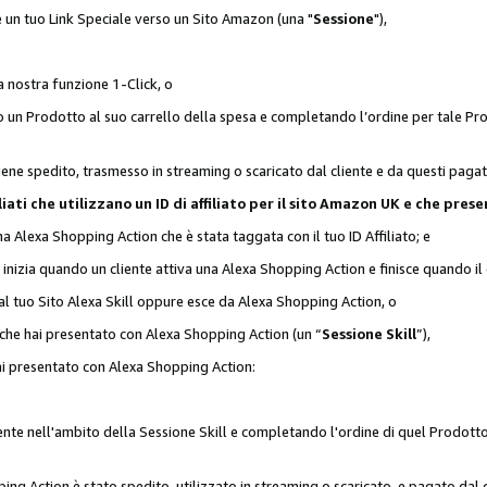
 è un tuo Link Speciale verso un Sito Amazon (una "
Sessione
"),
a nostra funzione 1-Click, o
un Prodotto al suo carrello della spesa e completando l’ordine per tale Prodo
viene spedito, trasmesso in streaming o scaricato dal cliente e da questi paga
affiliati che utilizzano un ID di affiliato per il sito Amazon UK e che p
una Alexa Shopping Action che è stata taggata con il tuo ID Affiliato; e
 inizia quando un cliente attiva una Alexa Shopping Action e finisce quando il 
al tuo Sito Alexa Skill oppure esce da Alexa Shopping Action, o
 che hai presentato con Alexa Shopping Action (un “
Sessione Skill
”),
hai presentato con Alexa Shopping Action:
nte nell'ambito della Sessione Skill e completando l'ordine di quel Prodotto 
ing Action è stato spedito, utilizzato in streaming o scaricato, e pagato dal c