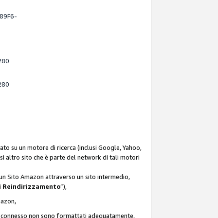
-89F6-
280
280
ato su un motore di ricerca (inclusi Google, Yahoo,
asi altro sito che è parte del network di tali motori
d un Sito Amazon attraverso un sito intermedio,
i Reindirizzamento
”),
Amazon,
zon connesso non sono formattati adeguatamente,