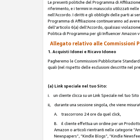
Le presenti politiche del Programma di Affiliazione
riferimento, e i termini in maiuscolo utilizzati ne
nell'Accordo. I diritti e gli obblighi delle parti ai 
Programma di Affiliazione continueranno ad avere e
dell'articolo 6(a) dell'Accordo, qualsiasi violazion
Politica di Programma per gli Influencer Amazon v
Allegato relativo alle Commissioni Pu
1. Acquisti Idonei e Ricavo Idoneo
Pagheremo le Commissioni Pubblicitarie Standard de
quali (nel rispetto delle esclusioni descritte nel p
(a) Link speciale nel tuo Sito:
i. un cliente clicca su un Link Speciale nel tuo Sit
ii, durante una sessione singola, che viene misurata
A. trascorrono 24 ore da quel click,
B. il cliente effettua un ordine per un Prodot
Amazon o articoli rientranti nelle categorie 
Newspapers”, “Kindle Blogs”, “Kindle Newsfeed