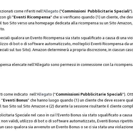
zionati come riferiti nell'
Allegato
("
Commissioni Pubblicitarie Speciali
")
con gli "
Eventi Ricompensa
" che si verificano quando (1) un cliente, che 
 sul tuo Sito verso una homepage dedicata alla ricompensa su un Sito Amazon, e
ato.
iali qualora un Evento Ricompensa sia stato squalificato a causa di una viol
utilizzo di bot o di software automatizzato, molteplici Eventi Ricompensa da u
ciali sul tuo Sito). Amazon determinerà a propria discrezione, in ciascun ca
ompensa elencate nell'Allegato sono permessi in connessione con la ricompen
ti come indicato nell'
Allegato
(“
Commissioni Pubblicitarie Speciali
”). Ot
 “
Eventi Bonus
” che hanno luogo quando (1) un cliente che deve essere qua
ul tuo Sito sul Sito Amazon e (2) durante la sessione risultante il cliente comp
taria Speciale nel caso in cui l’Evento Bonus sia stato squalificato a causa d
 non validi, utilizzo di bot o di software automatizzato, Eventi Bonus ripetitiv
un caso qualora sia avvenuto un Evento Bonus o se ci sia stata una violazion