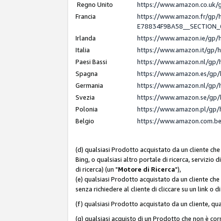
Regno Unito
https://www.amazon.co.uk
Francia
https://www.amazon.fr/gp
E78834F9BA58__SECTION
Irlanda
https://www.amazon.ie/gp
Italia
https://www.amazon.it/gp/
Paesi Bassi
https://www.amazon.nl/gp/
Spagna
https://www.amazon.es/gp/
Germania
https://www.amazon.nl/gp/
Svezia
https://www.amazon.se/gp/
Polonia
https://www.amazon.pl/gp/
Belgio
https://www.amazon.com.b
(d) qualsiasi Prodotto acquistato da un cliente che
Bing, o qualsiasi altro portale di ricerca, servizio 
di ricerca) (un "
Motore di Ricerca
"),
(e) qualsiasi Prodotto acquistato da un cliente che
senza richiedere al cliente di cliccare su un link o 
(f) qualsiasi Prodotto acquistato da un cliente, qua
(g) qualsiasi acquisto di un Prodotto che non è c