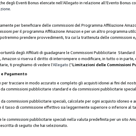
he degli Eventi Bonus elencate nell’Allegato in relazione all’Evento Bonus 
azione.
lusivamente per beneficiare delle commissioni del Programma Affiliazione Amaz
missioni per il programma Affiliazione Amazon e per un altro programma utili
 potremmo prendere provvedimenti, tra cui la trattenuta delle commissioni e/
ortunità degli Affiliati di guadagnare le Commissioni Pubblicitarie Standard 
Amazon si riserva il diritto di interrompere o modificare, in tutto o in parte,
arie, ti preghiamo di vedere l'
Allegato
(“
Limitazioni delle Commissioni P
ie e Pagamento
 tracciare in modo accurato e completo gli acquisti idonei ai fini del nostr
te da commissioni pubblicitarie standard e da commissioni pubblicitarie speci
da commissioni pubblicitarie speciali, calcolate per ogni acquisto idoneo e ar
il tasso di commissione effettivo sia leggermente superiore o inferiore al tas
le commissioni pubblicitarie speciali nella valuta predefinita per un sito Am
escritta di seguito che hai selezionato.