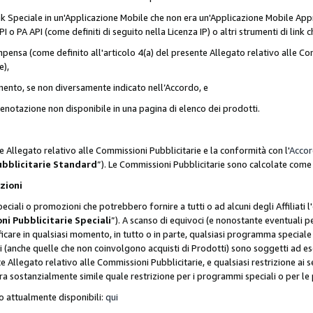
nk Speciale in un'Applicazione Mobile che non era un'Applicazione Mobile Appr
o PA API (come definiti di seguito nella Licenza IP) o altri strumenti di lin
ensa (come definito all'articolo 4(a) del presente Allegato relativo alle Com
e),
mento, se non diversamente indicato nell’Accordo, e
 prenotazione non disponibile in una pagina di elenco dei prodotti.
e Allegato relativo alle Commissioni Pubblicitarie e la conformità con l'
Acco
ubblicitarie Standard
”). Le Commissioni Pubblicitarie sono calcolate com
ozioni
ciali o promozioni che potrebbero fornire a tutti o ad alcuni degli Affiliati
ni Pubblicitarie Speciali
”). A scanso di equivoci (e nonostante eventuali pe
ificare in qualsiasi momento, in tutto o in parte, qualsiasi programma specia
oni (anche quelle che non coinvolgono acquisti di Prodotti) sono soggetti ad 
ente Allegato relativo alle Commissioni Pubblicitarie, e qualsiasi restrizione 
era sostanzialmente simile quale restrizione per i programmi speciali o per l
o attualmente disponibili:
qui