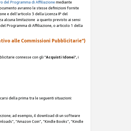
o del Programma di Affiliazione
mediante
documento avranno le stesse definizioni fornite
ione e dell'articolo 3 della Licenza IP del
za alcuna limitazione a quanto previsto ai sensi
P del Programma di Affiliazione, o articolo 1 della
ativo alle Commissioni Pubblicitarie”)
icitarie connesse con gli "
Acquisti Idonei
", i
carsi della prima tra le seguenti situazioni:
rezione; ad esempio, il download di un software
nloads”, “Amazon Coin”, “Kindle Books”, “Kindle