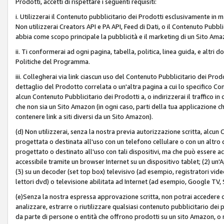
Prodotti, accetti di rispettare i seguenti requisiti:
i. Utilizzerai il Contenuto pubblicitario dei Prodotti esclusivamente in m
Non utilizzerai Creators API e PA API, Feed di Dati, o il Contenuto Pubbli
abbia come scopo principale la pubblicità e il marketing di un Sito Amaz
ii. Ti conformerai ad ogni pagina, tabella, politica, linea guida, e altri d
Politiche del Programma.
iii. Collegherai via link ciascun uso del Contenuto Pubblicitario dei Pr
dettaglio del Prodotto correlata o un'altra pagina a cui lo specifico Con
alcun Contenuto Pubblicitario dei Prodotti a, o indirizzerai il traffico i
che non sia un Sito Amazon (in ogni caso, parti della tua applicazione
contenere link a siti diversi da un Sito Amazon).
(d) Non utilizzerai, senza la nostra previa autorizzazione scritta, alcun
progettata o destinata all'uso con un telefono cellulare o con un altro d
progettato o destinato all'uso con tali dispositivi, ma che può essere acc
accessibile tramite un browser Internet su un dispositivo tablet; (2) u
(3) su un decoder (set top box) televisivo (ad esempio, registratori video d
lettori dvd) o televisione abilitata ad Internet (ad esempio, Google TV,
(e)Senza la nostra espressa approvazione scritta, non potrai accedere o u
analizzare, estrarre o riutilizzare qualsiasi contenuto pubblicitario dei
da parte di persone o entità che offrono prodotti su un sito Amazon, o