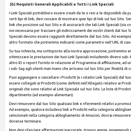
(b) Requisiti Generali Applicabili a Tutti i Link Speciali
I Link Speciali potrebbero essere creati da te o resi a te disponibili da 
certi tipi di link, devi cessare di mostrare quei tipi di link sul tuo Sito. 
link che posizioni sul tuo Sito e di assicurarti che tali Link Speciali (sia
noi necessaria per tracciare gli indirizzamenti dei nostri clienti dal tuo Sit
Speciali devono essere raggiunti direttamente dal tuo Sito. Ad esempio,
altro formato che potremmo indicare) come parametro nell'URL di ciasc
Su tua richiesta, ma sottoposto alla nostra approvazione, potremmo emet
ottimizzare le prestazioni dei tuoi Link Speciali includendo diversi sub-t
altro ID o report fornito in relazione al Programma di affiliazione, ad
i sub-tag agli utenti man mano che arrivano sul tuo Sito per finalità di 
Puoi aggiungere o cancellare i Prodotti (e i relativi Link Speciali) dal 
essere collegati ai Prodotti (come definiti nell'Allegato relativo ai Prodo
originali che sono relativi al Link Speciale sul tuo Sito. Le liste di Prod
dipartimento (ad esempio alimentari).
Devi rimuovere dal tuo Sito qualsiasi link e riferimenti relativi a prom
Ad esempio, qualora includessi link a Prodotti nella categoria abbigli
selezionati nella categoria abbigliamento di Amazon, dovrai rimuover
dovesse terminare.
Non devi rilasciare affermazioni inaccurate, troppo ampie, ingannevoli 