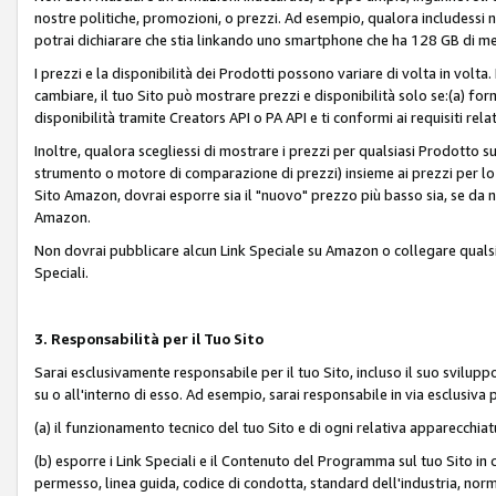
nostre politiche, promozioni, o prezzi. Ad esempio, qualora includessi
potrai dichiarare che stia linkando uno smartphone che ha 128 GB di m
I prezzi e la disponibilità dei Prodotti possono variare di volta in volta
cambiare, il tuo Sito può mostrare prezzi e disponibilità solo se:(a) fornia
disponibilità tramite Creators API o PA API e ti conformi ai requisiti rela
Inoltre, qualora scegliessi di mostrare i prezzi per qualsiasi Prodotto su
strumento o motore di comparazione di prezzi) insieme ai prezzi per lo s
Sito Amazon, dovrai esporre sia il "nuovo" prezzo più basso sia, se da noi
Amazon.
Non dovrai pubblicare alcun Link Speciale su Amazon o collegare qualsia
Speciali.
3. Responsabilità per il Tuo Sito
Sarai esclusivamente responsabile per il tuo Sito, incluso il suo svilu
su o all'interno di esso. Ad esempio, sarai responsabile in via esclusiva 
(a) il funzionamento tecnico del tuo Sito e di ogni relativa apparecchia
(b) esporre i Link Speciali e il Contenuto del Programma sul tuo Sito in 
permesso, linea guida, codice di condotta, standard dell'industria, norme