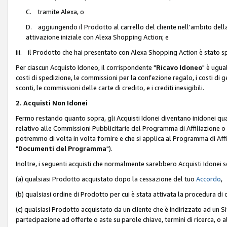
C. tramite Alexa, o
D. aggiungendo il Prodotto al carrello del cliente nell'ambito dell
attivazione iniziale con Alexa Shopping Action; e
iii. il Prodotto che hai presentato con Alexa Shopping Action è stato spe
Per ciascun Acquisto Idoneo, il corrispondente "
Ricavo Idoneo
" è ugua
costi di spedizione, le commissioni per la confezione regalo, i costi di gest
sconti, le commissioni delle carte di credito, e i crediti inesigibili.
2. Acquisti Non Idonei
Fermo restando quanto sopra, gli Acquisti Idonei diventano inidonei qu
relativo alle Commissioni Pubblicitarie del Programma di Affiliazione o di
potremmo di volta in volta fornire e che si applica al Programma di Affil
"
Documenti del Programma
").
Inoltre, i seguenti acquisti che normalmente sarebbero Acquisti Idonei 
(a) qualsiasi Prodotto acquistato dopo la cessazione del tuo
Accordo
,
(b) qualsiasi ordine di Prodotto per cui è stata attivata la procedura di
(c) qualsiasi Prodotto acquistato da un cliente che è indirizzato ad un 
partecipazione ad offerte o aste su parole chiave, termini di ricerca, o a