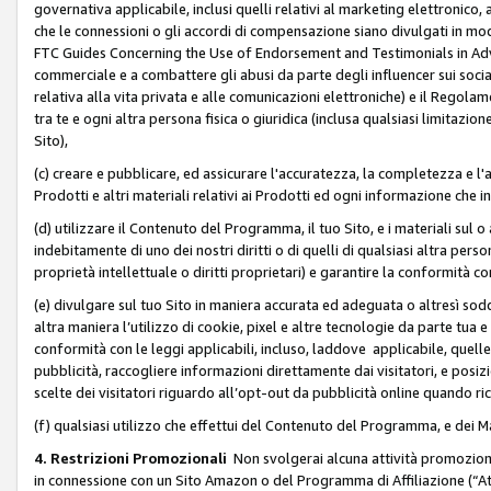
governativa applicabile, inclusi quelli relativi al marketing elettronico, 
che le connessioni o gli accordi di compensazione siano divulgati in mo
FTC Guides Concerning the Use of Endorsement and Testimonials in Adve
commerciale e a combattere gli abusi da parte degli influencer sui soci
relativa alla vita privata e alle comunicazioni elettroniche) e il Rego
tra te e ogni altra persona fisica o giuridica (inclusa qualsiasi limitazion
Sito),
(c) creare e pubblicare, ed assicurare l'accuratezza, la completezza e l'a
Prodotti e altri materiali relativi ai Prodotti ed ogni informazione che in
(d) utilizzare il Contenuto del Programma, il tuo Sito, e i materiali sul 
indebitamente di uno dei nostri diritti o di quelli di qualsiasi altra persona 
proprietà intellettuale o diritti proprietari) e garantire la conformità co
(e) divulgare sul tuo Sito in maniera accurata ed adeguata o altresì soddi
altra maniera l’utilizzo di cookie, pixel e altre tecnologie da parte tua e di
conformità con le leggi applicabili, incluso, laddove applicabile, quelle t
pubblicità, raccogliere informazioni direttamente dai visitatori, e posiz
scelte dei visitatori riguardo all’opt-out da pubblicità online quando ri
(f) qualsiasi utilizzo che effettui del Contenuto del Programma, e dei 
4. Restrizioni Promozionali
Non svolgerai alcuna attività promozionale
in connessione con un Sito Amazon o del Programma di Affiliazione (“At