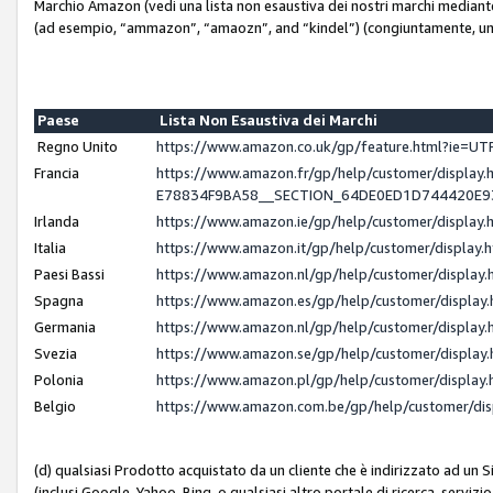
Marchio Amazon (vedi una lista non esaustiva dei nostri marchi mediante i 
(ad esempio, “ammazon”, “amaozn”, and “kindel”) (congiuntamente, un
Paese
Lista Non Esaustiva dei Marchi
Regno Unito
https://www.amazon.co.uk/gp/feature.html?ie=
Francia
https://www.amazon.fr/gp/help/customer/displ
E78834F9BA58__SECTION_64DE0ED1D744420E
Irlanda
https://www.amazon.ie/gp/help/customer/displ
Italia
https://www.amazon.it/gp/help/customer/displa
Paesi Bassi
https://www.amazon.nl/gp/help/customer/displa
Spagna
https://www.amazon.es/gp/help/customer/displa
Germania
https://www.amazon.nl/gp/help/customer/displa
Svezia
https://www.amazon.se/gp/help/customer/displa
Polonia
https://www.amazon.pl/gp/help/customer/displa
Belgio
https://www.amazon.com.be/gp/help/customer/d
(d) qualsiasi Prodotto acquistato da un cliente che è indirizzato ad un 
(inclusi Google, Yahoo, Bing, o qualsiasi altro portale di ricerca, servizio