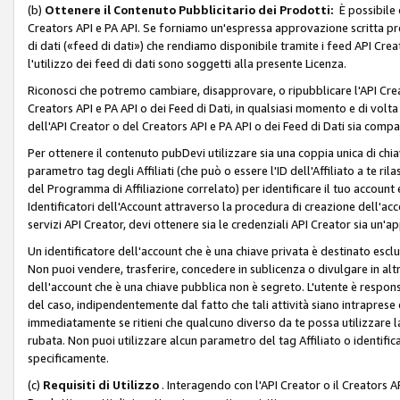
(b)
Ottenere il Contenuto Pubblicitario dei Prodotti:
È possibile 
Creators API e PA API. Se forniamo un'espressa approvazione scritta pre
di dati («feed di dati») che rendiamo disponibile tramite i feed API Creat
l'utilizzo dei feed di dati sono soggetti alla presente Licenza.
Riconosci che potremo cambiare, disapprovare, o ripubblicare l'API Creato
Creators API e PA API o dei Feed di Dati, in qualsiasi momento e di volta i
dell'API Creator o del Creators API e PA API o dei Feed di Dati sia compati
Per ottenere il contenuto pubDevi utilizzare sia una coppia unica di chiav
parametro tag degli Affiliati (che può o essere l'ID dell'Affiliato a te r
del Programma di Affiliazione correlato) per identificare il tuo account e
Identificatori dell'Account attraverso la procedura di creazione dell'acc
servizi API Creator, devi ottenere sia le credenziali API Creator sia un'a
Un identificatore dell'account che è una chiave privata è destinato esc
Non puoi vendere, trasferire, concedere in sublicenza o divulgare in alt
dell'account che è una chiave pubblica non è segreto. L'utente è responsabi
del caso, indipendentemente dal fatto che tali attività siano intraprese 
immediatamente se ritieni che qualcuno diverso da te possa utilizzare la 
rubata. Non puoi utilizzare alcun parametro del tag Affiliato o identif
specificamente.
(c)
Requisiti di Utilizzo
. Interagendo con l'API Creator o il Creators A