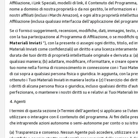
Affiliazione, i Link Speciali, modelli di link, il Contenuto del Programma,
nome a dominio di nostra proprietà o da noi gestito, le informazioni e i ma
nostri affiliati (inclusi i Marchi Amazon), e ogni altra proprietà intell
Affiliazione (inclusa qualsiasi interfaccia dell'applicazione del programm
Se ci fornisci suggerimenti, recensioni, modifiche, dati, immagini, test
con la tua partecipazione al Programma di Affiliazione, o se modifichi 
Materiali Inviati
”), con la presente ci assegni ogni diritto, titolo, ed i
Materiali Inviati come confidenziali) un diritto e una licenza interament
durata dei tuoi diritti di proprietà intellettuale originale e derivata a: (a)
qualsiasi maniera; (b) adattare, modificare, riformattare, e creare opere de
tuo nome nella forma di riconoscimento in connessione con i Tuoi Materiali
di cui sopra a qualsiasi persona fisica o giuridica. In aggiunta, con la pre
ottenuto i Tuoi Materiali Inviati in maniera lecita e (z) l'esercizio dei diri
i diritti di alcuna persona fisica o giuridica, incluso qualsiasi diritto d
perfezionare, o mantenere i nostri diritti su e relativi ai Tuoi Materiali In
4. Agenti
I termini di questa sezione («Termini dell'agente») si applicano se l'uten
utilizzare o interagire con il contenuto del programma. Ai fini delle pre
che intraprende azioni autonome o semi-autonome per conto o su istruzi
(a) Trasparenza e consenso. Nessun Agente può accedere, utilizzare o 