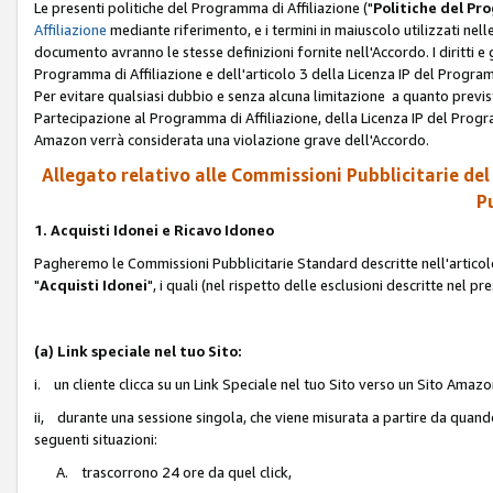
Le presenti politiche del Programma di Affiliazione ("
Politiche del P
Affiliazione
mediante riferimento, e i termini in maiuscolo utilizzati ne
documento avranno le stesse definizioni fornite nell'Accordo. I diritti e gl
Programma di Affiliazione e dell'articolo 3 della Licenza IP del Progra
Per evitare qualsiasi dubbio e senza alcuna limitazione a quanto previsto 
Partecipazione al Programma di Affiliazione, della Licenza IP del Progra
Amazon verrà considerata una violazione grave dell'Accordo.
Allegato relativo alle Commissioni Pubblicitarie del
Pu
1. Acquisti Idonei e Ricavo Idoneo
Pagheremo le Commissioni Pubblicitarie Standard descritte nell'articolo
"
Acquisti Idonei
", i quali (nel rispetto delle esclusioni descritte nel 
(a) Link speciale nel tuo Sito:
i. un cliente clicca su un Link Speciale nel tuo Sito verso un Sito Amazo
ii, durante una sessione singola, che viene misurata a partire da quando u
seguenti situazioni:
A. trascorrono 24 ore da quel click,