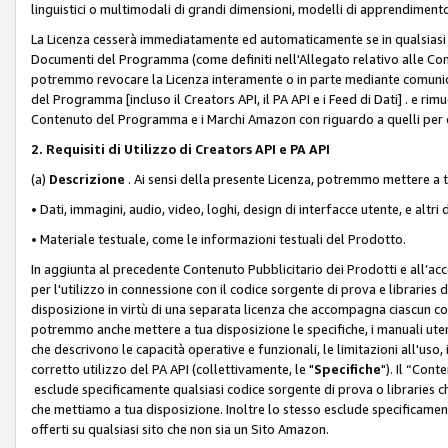
linguistici o multimodali di grandi dimensioni, modelli di apprendiment
La Licenza cesserà immediatamente ed automaticamente se in qualsiasi
Documenti del Programma (come definiti nell'Allegato relativo alle Comm
potremmo revocare la Licenza interamente o in parte mediante comunicaz
del Programma [incluso il Creators API, il PA API e i Feed di Dati] . e r
Contenuto del Programma e i Marchi Amazon con riguardo a quelli per cu
2. Requisiti di Utilizzo di Creators API e PA API
(a)
Descrizione
. Ai sensi della presente Licenza, potremmo mettere a
• Dati, immagini, audio, video, loghi, design di interfacce utente, e altri 
• Materiale testuale, come le informazioni testuali del Prodotto.
In aggiunta al precedente Contenuto Pubblicitario dei Prodotti e all’ac
per l'utilizzo in connessione con il codice sorgente di prova e libraries 
disposizione in virtù di una separata licenza che accompagna ciascun cod
potremmo anche mettere a tua disposizione le specifiche, i manuali utent
che descrivono le capacità operative e funzionali, le limitazioni all'uso, i 
corretto utilizzo del PA API (collettivamente, le "
Specifiche
"). Il “Con
esclude specificamente qualsiasi codice sorgente di prova o libraries ch
che mettiamo a tua disposizione. Inoltre lo stesso esclude specificament
offerti su qualsiasi sito che non sia un Sito Amazon.