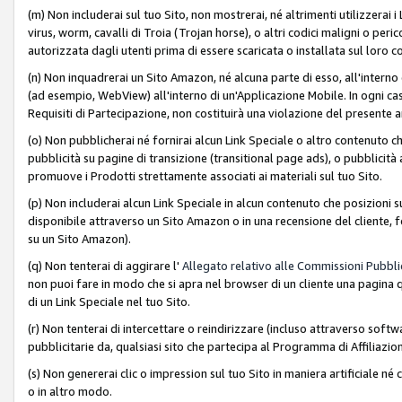
(m) Non includerai sul tuo Sito, non mostrerai, né altrimenti utilizzera
virus, worm, cavalli di Troia (Trojan horse), o altri codici maligni o p
autorizzata dagli utenti prima di essere scaricata o installata sul loro co
(n) Non inquadrerai un Sito Amazon, né alcuna parte di esso, all'interno
(ad esempio, WebView) all'interno di un'Applicazione Mobile. In ogni cas
Requisiti di Partecipazione, non costituirà una violazione del presente a
(o) Non pubblicherai né fornirai alcun Link Speciale o altro contenuto
pubblicità su pagine di transizione (transitional page ads), o pubblicità 
promuove i Prodotti strettamente associati ai materiali sul tuo Sito.
(p) Non includerai alcun Link Speciale in alcun contenuto che posizioni 
disponibile attraverso un Sito Amazon o in una recensione del cliente, fo
su un Sito Amazon).
(q) Non tenterai di aggirare l'
Allegato relativo alle Commissioni Pubblic
non puoi fare in modo che si apra nel browser di un cliente una pagina qu
di un Link Speciale nel tuo Sito.
(r) Non tenterai di intercettare o reindirizzare (incluso attraverso softwa
pubblicitarie da, qualsiasi sito che partecipa al Programma di Affiliazio
(s) Non genererai clic o impression sul tuo Sito in maniera artificiale 
o in altro modo.