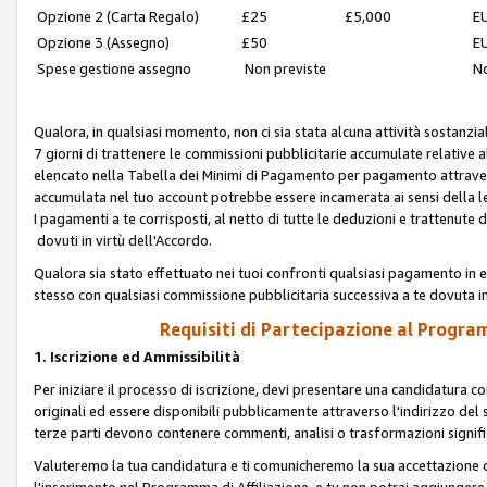
Opzione 2 (Carta Regalo)
£25
£5,000
EU
Opzione 3 (Assegno)
£50
EU
Spese gestione assegno
Non previste
No
Qualora, in qualsiasi momento, non ci sia stata alcuna attività sostanzial
7 giorni di trattenere le commissioni pubblicitarie accumulate relative
elencato nella Tabella dei Minimi di Pagamento per pagamento attrave
accumulata nel tuo account potrebbe essere incamerata ai sensi della leg
I pagamenti a te corrisposti, al netto di tutte le deduzioni e trattenut
dovuti in virtù dell'Accordo.
Qualora sia stato effettuato nei tuoi confronti qualsiasi pagamento in e
stesso con qualsiasi commissione pubblicitaria successiva a te dovuta in
Requisiti di Partecipazione al Program
1. Iscrizione ed Ammissibilità
Per iniziare il processo di iscrizione, devi presentare una candidatura 
originali ed essere disponibili pubblicamente attraverso l'indirizzo del s
terze parti devono contenere commenti, analisi o trasformazioni significat
Valuteremo la tua candidatura e ti comunicheremo la sua accettazione o r
l'inserimento nel Programma di Affiliazione, e tu non potrai aggiungere 