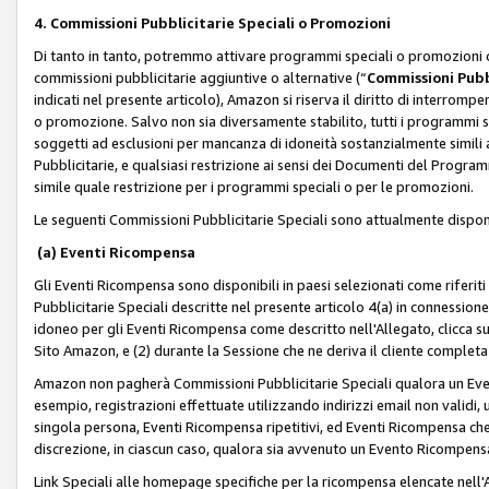
4. Commissioni Pubblicitarie Speciali o Promozioni
Di tanto in tanto, potremmo attivare programmi speciali o promozioni ch
commissioni pubblicitarie aggiuntive o alternative (“
Commissioni Pubbl
indicati nel presente articolo), Amazon si riserva il diritto di interrom
o promozione. Salvo non sia diversamente stabilito, tutti i programmi s
soggetti ad esclusioni per mancanza di idoneità sostanzialmente simili a
Pubblicitarie, e qualsiasi restrizione ai sensi dei Documenti del Progr
simile quale restrizione per i programmi speciali o per le promozioni.
Le seguenti Commissioni Pubblicitarie Speciali sono attualmente disponi
(a) Eventi Ricompensa
Gli Eventi Ricompensa sono disponibili in paesi selezionati come riferiti 
Pubblicitarie Speciali descritte nel presente articolo 4(a) in connessione 
idoneo per gli Eventi Ricompensa come descritto nell'Allegato, clicca 
Sito Amazon, e (2) durante la Sessione che ne deriva il cliente completa
Amazon non pagherà Commissioni Pubblicitarie Speciali qualora un Event
esempio, registrazioni effettuate utilizzando indirizzi email non validi
singola persona, Eventi Ricompensa ripetitivi, ed Eventi Ricompensa che
discrezione, in ciascun caso, qualora sia avvenuto un Evento Ricompensa
Link Speciali alle homepage specifiche per la ricompensa elencate nel