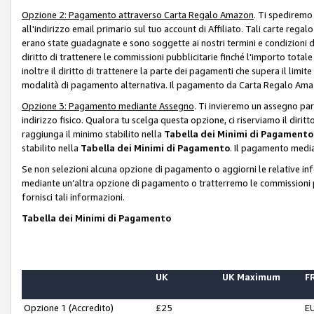
Opzione 2: Pagamento attraverso Carta Regalo Amazon
. Ti spediremo
all'indirizzo email primario sul tuo account di Affiliato. Tali carte rega
erano state guadagnate e sono soggette ai nostri termini e condizioni de
diritto di trattenere le commissioni pubblicitarie finché l'importo tota
inoltre il diritto di trattenere la parte dei pagamenti che supera il lim
modalità di pagamento alternativa. Il pagamento da Carta Regalo Amazo
Opzione 3: Pagamento mediante Assegno
. Ti invieremo un assegno par
indirizzo fisico. Qualora tu scelga questa opzione, ci riserviamo il diri
raggiunga il minimo stabilito nella
Tabella dei Minimi di Pagamento
stabilito nella
Tabella dei Minimi di Pagamento
. Il pagamento media
Se non selezioni alcuna opzione di pagamento o aggiorni le relative in
mediante un’altra opzione di pagamento o tratterremo le commissioni p
fornisci tali informazioni.
Tabella dei Minimi di Pagamento
UK
UK Maximum
FR
Opzione 1 (Accredito)
£25
E