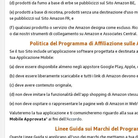
(d) prodotti da fumo a base di erbe se pubblicizzi sul Sito Amazon BE,
(e) prodotti a base di nicotina, prodotti senza una destinazione d'uso m
se pubblicizzi sul Sito Amazon FR, e
(f) qualsiasi prodotto o servizio che Amazon designa come escluso. Rice
o dai nostri strumenti di collegamento su Amazon e Associates Central.
Politica del Programma di Affiliazione sulle A
Se il tuo Sito include un'applicazione software progettata e destinata all'u
tua Applicazione Mobile:
(a) deve essere disponibile almeno negli appstore Google Play, Apple
(b) deve essere liberamente scaricabile e tutti i link di Amazon devono 
(c) deve avere contenuto originale,
(d) non deve imitare la funzionalità dell'app shopping di Amazon stess
(e) non deve ospitare o rappresentare le pagine web di Amazon in We
Valuteremo la tua applicazione e ti comunicheremo riguardo alla sua acc
Mobile Approvata
" ai fini dell'
Accordo
.
Linee Guida sui Marchi del Program
Queste Linee Guida si applicano all'uso dei marchi che mettiamo a tua