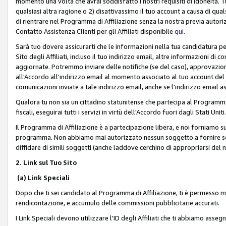
momento una volta che avrai soddisfatto i nostri requisiti di idoneità. 
qualsiasi altra ragione o 2) disattivassimo il tuo account a causa di qua
di rientrare nel Programma di Affiliazione senza la nostra previa autor
Contatto Assistenza Clienti per gli Affiliati disponibile
qui
.
Sarà tuo dovere assicurarti che le informazioni nella tua candidatura pe
Sito degli Affiliati, incluso il tuo indirizzo email, altre informazioni di
aggiornate. Potremmo inviare delle notifiche (se del caso), approvazioni
all'Accordo all'indirizzo email al momento associato al tuo account del
comunicazioni inviate a tale indirizzo email, anche se l'indirizzo email 
Qualora tu non sia un cittadino statunitense che partecipa al Programma
fiscali, eseguirai tutti i servizi in virtù dell'Accordo fuori dagli Stati Uniti
Il Programma di Affiliazione è a partecipazione libera, e noi forniamo sul S
programma. Non abbiamo mai autorizzato nessun soggetto a fornire servi
diffidare di simili soggetti (anche laddove cerchino di appropriarsi del
2. Link sul Tuo Sito
(a) Link Speciali
Dopo che ti sei candidato al Programma di Affiliazione, ti è permesso mos
rendicontazione, e accumulo delle commissioni pubblicitarie accurati.
I Link Speciali devono utilizzare l'ID degli Affiliati che ti abbiamo asseg