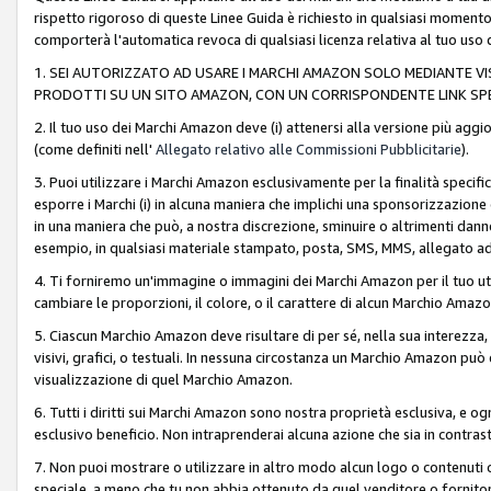
rispetto rigoroso di queste Linee Guida è richiesto in qualsiasi momento
comporterà l'automatica revoca di qualsiasi licenza relativa al tuo us
1. SEI AUTORIZZATO AD USARE I MARCHI AMAZON SOLO MEDIANTE VISU
PRODOTTI SU UN SITO AMAZON, CON UN CORRISPONDENTE LINK SPE
2. Il tuo uso dei Marchi Amazon deve (i) attenersi alla versione più agg
(come definiti nell'
Allegato relativo alle Commissioni Pubblicitarie
).
3. Puoi utilizzare i Marchi Amazon esclusivamente per la finalità speci
esporre i Marchi (i) in alcuna maniera che implichi una sponsorizzazione o 
in una maniera che può, a nostra discrezione, sminuire o altrimenti dann
esempio, in qualsiasi materiale stampato, posta, SMS, MMS, allegato ad 
4. Ti forniremo un'immagine o immagini dei Marchi Amazon per il tuo ut
cambiare le proporzioni, il colore, o il carattere di alcun Marchio Am
5. Ciascun Marchio Amazon deve risultare di per sé, nella sua interezza
visivi, grafici, o testuali. In nessuna circostanza un Marchio Amazon può
visualizzazione di quel Marchio Amazon.
6. Tutti i diritti sui Marchi Amazon sono nostra proprietà esclusiva, e
esclusivo beneficio. Non intraprenderai alcuna azione che sia in contrasto 
7. Non puoi mostrare o utilizzare in altro modo alcun logo o contenuti cr
speciale, a meno che tu non abbia ottenuto da quel venditore o fornitore