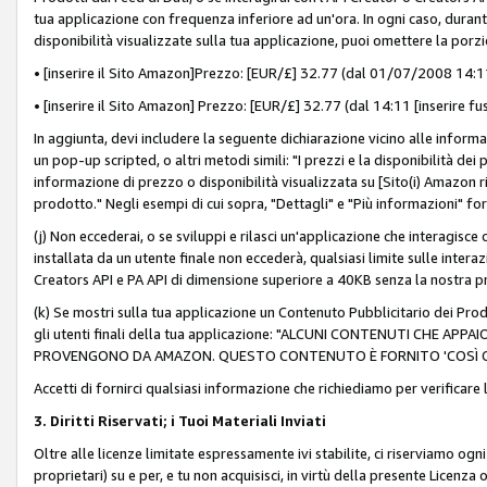
tua applicazione con frequenza inferiore ad un'ora. In ogni caso, durante
disponibilità visualizzate sulla tua applicazione, puoi omettere la porz
• [inserire il Sito Amazon]Prezzo: [EUR/£] 32.77 (dal 01/07/2008 14:11 
• [inserire il Sito Amazon] Prezzo: [EUR/£] 32.77 (dal 14:11 [inserire fu
In aggiunta, devi includere la seguente dichiarazione vicino alle informa
un pop-up scripted, o altri metodi simili: "I prezzi e la disponibilità de
informazione di prezzo o disponibilità visualizzata su [Sito(i) Amazon ri
prodotto." Negli esempi di cui sopra, "Dettagli" e "Più informazioni" fo
(j) Non eccederai, o se sviluppi e rilasci un'applicazione che interagisce
installata da un utente finale non eccederà, qualsiasi limite sulle interazi
Creators API e PA API di dimensione superiore a 40KB senza la nostra p
(k) Se mostri sulla tua applicazione un Contenuto Pubblicitario dei Prodo
gli utenti finali della tua applicazione: "ALCUNI CONTENUTI CHE AP
PROVENGONO DA AMAZON. QUESTO CONTENUTO È FORNITO 'COSÌ CO
Accetti di fornirci qualsiasi informazione che richiediamo per verificare
3. Diritti Riservati; i Tuoi Materiali Inviati
Oltre alle licenze limitate espressamente ivi stabilite, ci riserviamo ogni dir
proprietari) su e per, e tu non acquisisci, in virtù della presente Licenza