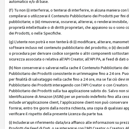
automatico e/o di base.
(f) Tu non (i) interferirai, o tenterai di interferire, in alcuna maniera co
compilerai o utilizzerai il Contenuto Pubblicitario dei Prodotti per fini di
pubblicitarie; o (iii) rimuoverai, oscurerai, altererai, o renderai invisibile, 
proprietà intellettuale o di diritti proprietari, che appaiono su o sono c
dei Prodotti, o nelle Specifiche.
(g) L'utente non potrà e non tenterà di (i) modificare, alterare, manomet
software incluso nel contenuto pubblicitario del prodotto; o (ii) decod
o procedura per derivare codice sorgente o altri componenti sottostan
sicurezza associata o relativa all'API Creator, all'API PA, ai feed di dati 
(h) Non conserverai o salverai nella cache il Contenuto Pubblicitario de
Pubblicitario dei Prodotti consistente in un'immagine fino a 24 ore. Puo
per finalità di salvataggio nella cache fino a 24 ore, ma se fai ciò d
Pubblicitario dei Prodotti interagendo con l'API Creator o con Creator
Pubblicitario dei Prodotti sulla tua applicazione subito do. Salvo non
Identificazione di Amazon (ASIN) per un periodo indefinito fino alla ce
include un'applicazione client, l'applicazione client non può conservare 
fornirai, entro tre giorni dalla nostra richiesta, una copia di qualsiasi ap
verificare il rispetto della presente Licenza da parte tua.
(i) Includerai un riferimento data/ora affianco alle informazioni su prezz
Prodotti dai Feed di Dati, o se interagirai con l'API Creator o Creators 