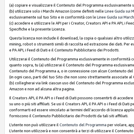
(a) copiare e visualizzare il Contenuto del Programma esclusivamente su
(b) utilizzare solo i Marchi Amazon (come definiti nelle
Linee Guida sui 
esclusivamente sul tuo Sito e in conformità con le
Linee Guida sui March
(c) accedere e utilizzare le API per i Creator, Creators API e PA API, i F
Specifiche e la presente Licenza.
Questa licenza non include il download, la copia o qualsiasi altro utiliz
mining, robot o strumenti simili di raccolta ed estrazione dei dati. Per 
e PA API, i Feed di Dati e il Contenuto Pubblicitario dei Prodotti.
Utilizzerai il Contenuto del Programma esclusivamente in conformità con
quanto sopra, tu (a) utilizzerai il Contenuto del Programma esclusivamen
Contenuto del Programma a, o in connessione con alcun Contenuto del P
(in ogni caso, parti del tuo Sito che non sono strettamente associate a
(b) collegherai via link ciascun uso del Contenuto del Programma esclus
Amazon e non ad alcuna altra pagina.
Il Creators API, il PA API o i Feed di Dati possono consentirti di accedere 
su uno o più siti affiliati. Se usi il Creators API, il PA API o i Feed di Dati
conformarti ed essere vincolato ai termini dell'accordo di licenza applicab
forniscono il Contenuto Pubblicitario dei Prodotti da tali siti affiliati.
L'utente non può utilizzare il
Contenuto del Programma
per violare, app
L'utente non utilizzerà e non consentirà a terzi di utilizzare il Conten