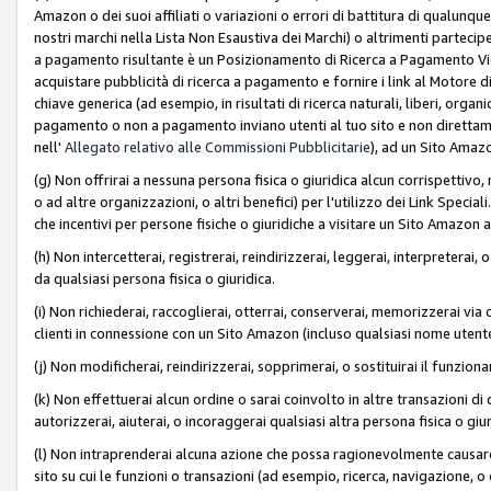
Amazon o dei suoi affiliati o variazioni o errori di battitura di qualunqu
nostri marchi nella Lista Non Esaustiva dei Marchi) o altrimenti partecipe
a pagamento risultante è un Posizionamento di Ricerca a Pagamento Vie
acquistare pubblicità di ricerca a pagamento e fornire i link al Motore di 
chiave generica (ad esempio, in risultati di ricerca naturali, liberi, organ
pagamento o non a pagamento inviano utenti al tuo sito e non direttam
nell'
Allegato relativo alle Commissioni Pubblicitarie
), ad un Sito Amaz
(g) Non offrirai a nessuna persona fisica o giuridica alcun corrispettivo, 
o ad altre organizzazioni, o altri benefici) per l'utilizzo dei Link Spe
che incentivi per persone fisiche o giuridiche a visitare un Sito Amazon a
(h) Non intercetterai, registrerai, reindirizzerai, leggerai, interpreterai
da qualsiasi persona fisica o giuridica.
(i) Non richiederai, raccoglierai, otterrai, conserverai, memorizzerai via 
clienti in connessione con un Sito Amazon (incluso qualsiasi nome utent
(j) Non modificherai, reindirizzerai, sopprimerai, o sostituirai il funzio
(k) Non effettuerai alcun ordine o sarai coinvolto in altre transazioni di
autorizzerai, aiuterai, o incoraggerai qualsiasi altra persona fisica o giu
(l) Non intraprenderai alcuna azione che possa ragionevolmente causare 
sito su cui le funzioni o transazioni (ad esempio, ricerca, navigazione, 