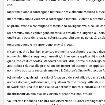
che:
(a) promuovono o contengono materiale sessualmente esplicito o osc
(b) promuovono la violenza o contengono materiali violenti o promuov
(c) promuovono o contengono materiale falso, ingannevole, calunnioso
(d) promuovono o contengono materiali o attività che istighino all'odio, m
quelle sulla base della razza, colore, sesso, religione, nazionalità, disa
(e) promuovono o intraprendono attività illegali,
(f) sono rivolti a bambini o consapevolmente raccolgono, usano, o divulg
(come stabilite da leggi, regolamenti e/o linee guida applicabili); o vi
guida, codice di condotta, standard dell'industria, norme di autoregolame
applicabile relativa alla protezione dei minori (ad esempio, se applicabi
normativa adottata successivamente o il Children’s Online Protection Ac
(g) includono qualsiasi marchio di Amazon o dei suoi affiliati, o una varia
nome a dominio, sottodominio, in qualsiasi "tag" o ID degli Affiliati, o in
network (vedi una lista non esaustiva dei nostri marchi elencati sulla no
(h) altrimenti violano qualsiasi diritto di proprietà intellettuale.
Valuteremo l'idoneità a nostra sola discrezione. Qualora respingessimo l