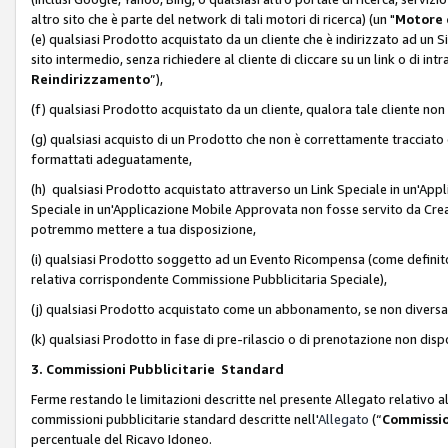
altro sito che è parte del network di tali motori di ricerca) (un "
Motore 
(e) qualsiasi Prodotto acquistato da un cliente che è indirizzato ad un 
sito intermedio, senza richiedere al cliente di cliccare su un link o di in
Reindirizzamento
”),
(f) qualsiasi Prodotto acquistato da un cliente, qualora tale cliente non
(g) qualsiasi acquisto di un Prodotto che non è correttamente tracciat
formattati adeguatamente,
(h) qualsiasi Prodotto acquistato attraverso un Link Speciale in un'App
Speciale in un'Applicazione Mobile Approvata non fosse servito da Creator
potremmo mettere a tua disposizione,
(i) qualsiasi Prodotto soggetto ad un Evento Ricompensa (come definito a
relativa corrispondente Commissione Pubblicitaria Speciale),
(j) qualsiasi Prodotto acquistato come un abbonamento, se non divers
(k) qualsiasi Prodotto in fase di pre-rilascio o di prenotazione non disp
3. Commissioni Pubblicitarie Standard
Ferme restando le limitazioni descritte nel presente Allegato relativo a
commissioni pubblicitarie standard descritte nell'
Allegato
(“
Commissio
percentuale del Ricavo Idoneo.