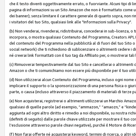
che il testo diventi oggettivamente errato, o fuorviante. Alcuni tipi d
pagina di informazioni su un Sito Amazon che non è formattato come un L
dei banner); senza limitare il carattere generale di quanto sopra, non rimu
i visitatori del tuo Sito, qualsiasi link alle "Informazioni sulla Privacy".
(b) Non venderai, rivenderai, ridistribuirai, concederai in sub-licenza, 
incorpora, o mostra qualsiasi Contenuto del Programma, Creators API, PA A
del contenuto del Programma nella pubblicità al di fuori del tuo Sito o su 
social network) che ti richiedono di sublicenziare o altrimenti cedere i 
né creerai link formattati con il tuo tag da Affiliato per, o mostrerai tali 
(c) Rimuoverai tempestivamente dal tuo Sito e cancellerai o altrimenti
Amazon o che ti comunichiamo non essere più disponibile per il tuo util
(d) Non utilizzerai alcun Contenuto del Programma, incluso ogni nome 
implicare il supporto o la sponsorizzazione di una persona fisica o giur
parte, o causa (incluso attraverso il piazzamento di materiali di terze
(e) Non acquisterai, registrerai o altrimenti utilizzerai un Marchio Amaz
qualsiasi di quelle parole (ad esempio, “ammazon,” “amaozn,” e “kindel,”)
aggiunta ad ogni altro diritto e rimedio a noi disponibile, su nostra rich
(definiti di seguito) dalle parole chiave utilizzate per mostrare il tuo co
l'esclusione attraverso parole chiavi negative), purché il Motore di Ricer
(f) Non farai offerte né acquisterai keyword, termini di ricerca, o altri 