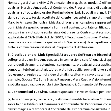
Non svolgerai alcuna Attività Promozionale in qualsiasi modalità offline, a
qualsiasi Marchio Amazon), del Contenuto del Programma, o di qualsiasi
qualsiasi sollecitazione orale). Puoi includere i Link Speciali in e-mail, 
siano sollecitate (ossia accettate dal cliente ricevente) e siano altriment
Marchio Amazon. Su nostra richiesta, ci fornirai un campione rappresentati
ogni richiesta specificheremo la forma e il contenuto di tale certificazi
costituirà una violazione sostanziale del presente Contratto. A scanso di 
applicabile, il CAN-SPAM Act del 2003, il Telephone Consumer Protection 
comunicazione contenente qualsiasi Link Speciale e (ii) devi rispettare l
tutte le comunicazioni relative al Programma di Affiliazione.
5. Distribuzione di Link Speciali Attraverso Software e Disposit
collegherai ad un Sito Amazon, su o in connessione con: (a) qualsiasi a
barra degli strumenti, estensione, componente, o qualsiasi altra applicazi
computer, telefoni cellulari, tablet, o altri dispositivi portatili (divers
(ad esempio, registratori di video digitali, ricevitori via cavo o satellitar
esempio, Google TV, Sony Bravia, Panasonic Viera Cast, o Vizio Internet 
esplicita approvazione scritta, i Link Speciali o il Contenuto del Pro
6. Contenuti sul tuo Sito.
Sarai responsabile in via esclusiva per i con
(a) Non aggiungerai, cancellerai, o altrimenti modificherai alcun Conte
salva la possibilità di ridimensionare il Contenuto del Programma consi
dell'immagine o di troncare il Contenuto del Programma consistente in un