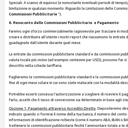
Speciali. A scanso di equivoci (e nonostante eventuali periodi di tempo), 
limitazione in qualsiasi momento. Riguardo le Limitazioni delle Commissi
Commissioni Pubblicitarie
”).
6. Resoconto delle Commissioni Pubblicitarie e Pagamento
Faremo ogni sforzo commercialmente ragionevole per tracciare in modo a
creare e distribuire all'utente i nostri report che riassumono le entrate
guadagnate dall'utente durante quel mese.
Le entrate da commissioni pubblicitarie standard e da commissioni pubbl
valuta locale più vicino (ad esempio centesimi per USD), possono far sì 
descritto nella scheda tariffaria.
Pagheremo le commissioni pubblicitarie standard e le commissioni pubbli
fine di ogni mese solare in cui sono state maturate con la modalità descr
Potrebbe esserti concessa l’autorizzazione a scegliere di ricevere il pa
farlo, accetti che il tasso di conversione sia determinato in base agli s
Opzione 1: Pagamento attraverso Accredito Diretto
. Depositeremo dir
indicato quando ci fornirai il nome della tua banca, il numero del conto
informazioni di identificazione richieste (come il numero ABA, IBAN o BIC,
trattenere le commissioni pubblicitarie finché l'ammontare totale a te 