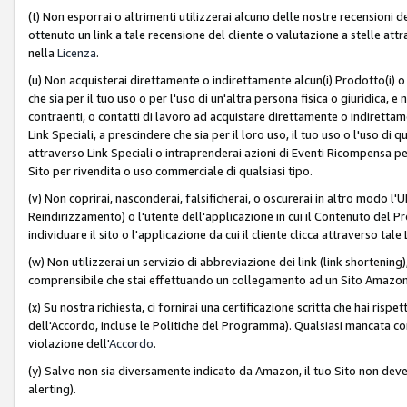
(t) Non esporrai o altrimenti utilizzerai alcuno delle nostre recensioni de
ottenuto un link a tale recensione del cliente o valutazione a stelle attra
nella
Licenza
.
(u) Non acquisterai direttamente o indirettamente alcun(i) Prodotto(i) o
che sia per il tuo uso o per l'uso di un'altra persona fisica o giuridica, e
contraenti, o contatti di lavoro ad acquistare direttamente o indirett
Link Speciali, a prescindere che sia per il loro uso, il tuo uso o l'uso di 
attraverso Link Speciali o intraprenderai azioni di Eventi Ricompensa per
Sito per rivendita o uso commerciale di qualsiasi tipo.
(v) Non coprirai, nasconderai, falsificherai, o oscurerai in altro modo l'U
Reindirizzamento) o l'utente dell'applicazione in cui il Contenuto del
individuare il sito o l'applicazione da cui il cliente clicca attraverso ta
(w) Non utilizzerai un servizio di abbreviazione dei link (link shortening
comprensibile che stai effettuando un collegamento ad un Sito Amazo
(x) Su nostra richiesta, ci fornirai una certificazione scritta che hai r
dell'Accordo, incluse le Politiche del Programma). Qualsiasi mancata co
violazione dell'
Accordo
.
(y) Salvo non sia diversamente indicato da Amazon, il tuo Sito non deve 
alerting).