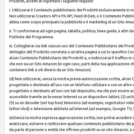
Prodotti, accetti di rispettare i seguenti requisiti:
i. Utilizzerai il Contenuto pubblicitario dei Prodotti esclusivamente in m
Non utilizzerai Creators API e PA API, Feed di Dati, o il Contenuto Pubbli
abbia come scopo principale la pubblicità e il marketing di un Sito Amaz
ii. Ti conformerai ad ogni pagina, tabella, politica, linea guida, e altri d
Politiche del Programma.
iii. Collegherai via link ciascun uso del Contenuto Pubblicitario dei Pr
dettaglio del Prodotto correlata o un'altra pagina a cui lo specifico Con
alcun Contenuto Pubblicitario dei Prodotti a, o indirizzerai il traffico i
che non sia un Sito Amazon (in ogni caso, parti della tua applicazione
contenere link a siti diversi da un Sito Amazon).
(d) Non utilizzerai, senza la nostra previa autorizzazione scritta, alcun
progettata o destinata all'uso con un telefono cellulare o con un altro d
progettato o destinato all'uso con tali dispositivi, ma che può essere acc
accessibile tramite un browser Internet su un dispositivo tablet; (2) u
(3) su un decoder (set top box) televisivo (ad esempio, registratori video d
lettori dvd) o televisione abilitata ad Internet (ad esempio, Google TV,
(e)Senza la nostra espressa approvazione scritta, non potrai accedere o u
analizzare, estrarre o riutilizzare qualsiasi contenuto pubblicitario dei
da parte di persone o entità che offrono prodotti su un sito Amazon, o