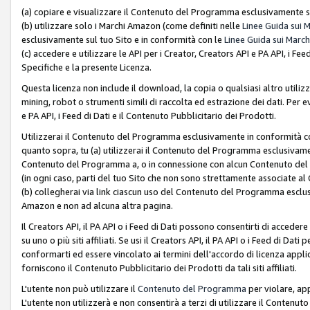
(a) copiare e visualizzare il Contenuto del Programma esclusivamente su
(b) utilizzare solo i Marchi Amazon (come definiti nelle
Linee Guida sui 
esclusivamente sul tuo Sito e in conformità con le
Linee Guida sui March
(c) accedere e utilizzare le API per i Creator, Creators API e PA API, i F
Specifiche e la presente Licenza.
Questa licenza non include il download, la copia o qualsiasi altro utiliz
mining, robot o strumenti simili di raccolta ed estrazione dei dati. Per 
e PA API, i Feed di Dati e il Contenuto Pubblicitario dei Prodotti.
Utilizzerai il Contenuto del Programma esclusivamente in conformità con
quanto sopra, tu (a) utilizzerai il Contenuto del Programma esclusivamen
Contenuto del Programma a, o in connessione con alcun Contenuto del P
(in ogni caso, parti del tuo Sito che non sono strettamente associate a
(b) collegherai via link ciascun uso del Contenuto del Programma esclus
Amazon e non ad alcuna altra pagina.
Il Creators API, il PA API o i Feed di Dati possono consentirti di accedere 
su uno o più siti affiliati. Se usi il Creators API, il PA API o i Feed di Dati
conformarti ed essere vincolato ai termini dell'accordo di licenza applicab
forniscono il Contenuto Pubblicitario dei Prodotti da tali siti affiliati.
L'utente non può utilizzare il
Contenuto del Programma
per violare, app
L'utente non utilizzerà e non consentirà a terzi di utilizzare il Conten