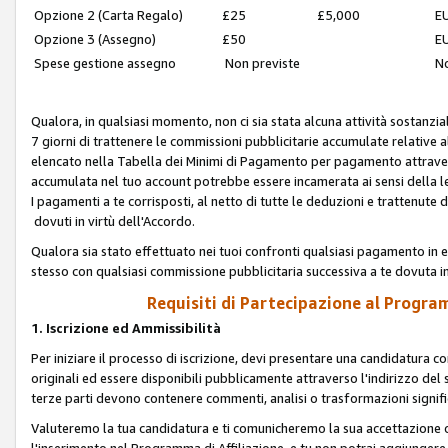
Opzione 2 (Carta Regalo)
£25
£5,000
EU
Opzione 3 (Assegno)
£50
EU
Spese gestione assegno
Non previste
No
Qualora, in qualsiasi momento, non ci sia stata alcuna attività sostanzial
7 giorni di trattenere le commissioni pubblicitarie accumulate relative
elencato nella Tabella dei Minimi di Pagamento per pagamento attrave
accumulata nel tuo account potrebbe essere incamerata ai sensi della leg
I pagamenti a te corrisposti, al netto di tutte le deduzioni e trattenut
dovuti in virtù dell'Accordo.
Qualora sia stato effettuato nei tuoi confronti qualsiasi pagamento in e
stesso con qualsiasi commissione pubblicitaria successiva a te dovuta in
Requisiti di Partecipazione al Program
1. Iscrizione ed Ammissibilità
Per iniziare il processo di iscrizione, devi presentare una candidatura 
originali ed essere disponibili pubblicamente attraverso l'indirizzo del s
terze parti devono contenere commenti, analisi o trasformazioni significat
Valuteremo la tua candidatura e ti comunicheremo la sua accettazione o r
l'inserimento nel Programma di Affiliazione, e tu non potrai aggiungere 