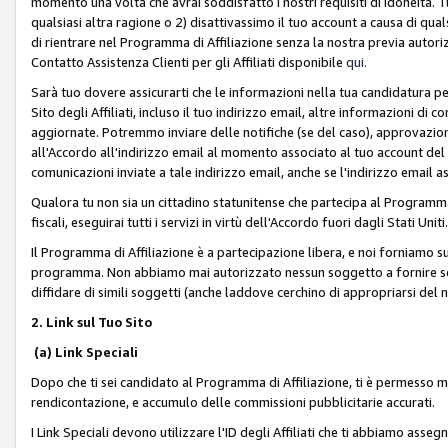
momento una volta che avrai soddisfatto i nostri requisiti di idoneità. 
qualsiasi altra ragione o 2) disattivassimo il tuo account a causa di qua
di rientrare nel Programma di Affiliazione senza la nostra previa autor
Contatto Assistenza Clienti per gli Affiliati disponibile
qui
.
Sarà tuo dovere assicurarti che le informazioni nella tua candidatura pe
Sito degli Affiliati, incluso il tuo indirizzo email, altre informazioni di
aggiornate. Potremmo inviare delle notifiche (se del caso), approvazioni
all'Accordo all'indirizzo email al momento associato al tuo account del
comunicazioni inviate a tale indirizzo email, anche se l'indirizzo email 
Qualora tu non sia un cittadino statunitense che partecipa al Programma
fiscali, eseguirai tutti i servizi in virtù dell'Accordo fuori dagli Stati Uniti
Il Programma di Affiliazione è a partecipazione libera, e noi forniamo sul S
programma. Non abbiamo mai autorizzato nessun soggetto a fornire servi
diffidare di simili soggetti (anche laddove cerchino di appropriarsi del
2. Link sul Tuo Sito
(a) Link Speciali
Dopo che ti sei candidato al Programma di Affiliazione, ti è permesso mos
rendicontazione, e accumulo delle commissioni pubblicitarie accurati.
I Link Speciali devono utilizzare l'ID degli Affiliati che ti abbiamo asseg