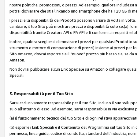
nostre politiche, promozioni, o prezzi. Ad esempio, qualora includessi
potrai dichiarare che stia linkando uno smartphone che ha 128 GB di m
I prezzi e la disponibilità dei Prodotti possono variare di volta in volta
cambiare, il tuo Sito può mostrare prezzi e disponibilità solo se:(a) fornia
disponibilità tramite Creators API o PA API e ti conformi ai requisiti rela
Inoltre, qualora scegliessi di mostrare i prezzi per qualsiasi Prodotto su
strumento o motore di comparazione di prezzi) insieme ai prezzi per lo s
Sito Amazon, dovrai esporre sia il "nuovo" prezzo più basso sia, se da noi
Amazon.
Non dovrai pubblicare alcun Link Speciale su Amazon o collegare qualsia
Speciali.
3. Responsabilità per il Tuo Sito
Sarai esclusivamente responsabile per il tuo Sito, incluso il suo svilu
su o all'interno di esso. Ad esempio, sarai responsabile in via esclusiva 
(a) il funzionamento tecnico del tuo Sito e di ogni relativa apparecchia
(b) esporre i Link Speciali e il Contenuto del Programma sul tuo Sito in 
permesso, linea guida, codice di condotta, standard dell'industria, norme