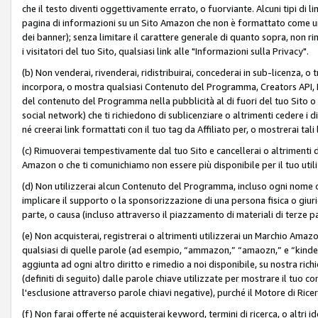
che il testo diventi oggettivamente errato, o fuorviante. Alcuni tipi d
pagina di informazioni su un Sito Amazon che non è formattato come un L
dei banner); senza limitare il carattere generale di quanto sopra, non rimu
i visitatori del tuo Sito, qualsiasi link alle "Informazioni sulla Privacy".
(b) Non venderai, rivenderai, ridistribuirai, concederai in sub-licenza, 
incorpora, o mostra qualsiasi Contenuto del Programma, Creators API, PA A
del contenuto del Programma nella pubblicità al di fuori del tuo Sito o su 
social network) che ti richiedono di sublicenziare o altrimenti cedere i 
né creerai link formattati con il tuo tag da Affiliato per, o mostrerai tali 
(c) Rimuoverai tempestivamente dal tuo Sito e cancellerai o altrimenti
Amazon o che ti comunichiamo non essere più disponibile per il tuo util
(d) Non utilizzerai alcun Contenuto del Programma, incluso ogni nome 
implicare il supporto o la sponsorizzazione di una persona fisica o giur
parte, o causa (incluso attraverso il piazzamento di materiali di terze
(e) Non acquisterai, registrerai o altrimenti utilizzerai un Marchio Amaz
qualsiasi di quelle parole (ad esempio, “ammazon,” “amaozn,” e “kindel,”)
aggiunta ad ogni altro diritto e rimedio a noi disponibile, su nostra rich
(definiti di seguito) dalle parole chiave utilizzate per mostrare il tuo co
l'esclusione attraverso parole chiavi negative), purché il Motore di Ricer
(f) Non farai offerte né acquisterai keyword, termini di ricerca, o altri 