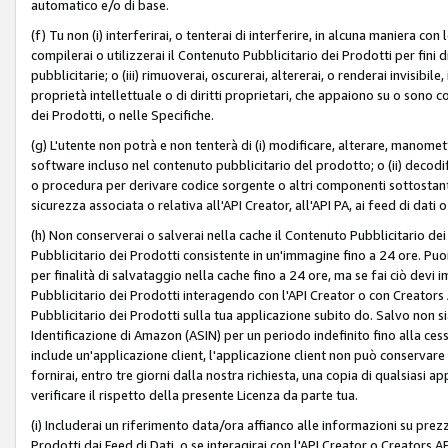
automatico e/o di base.
(f) Tu non (i) interferirai, o tenterai di interferire, in alcuna maniera co
compilerai o utilizzerai il Contenuto Pubblicitario dei Prodotti per fini di
pubblicitarie; o (iii) rimuoverai, oscurerai, altererai, o renderai invisibile, 
proprietà intellettuale o di diritti proprietari, che appaiono su o sono c
dei Prodotti, o nelle Specifiche.
(g) L'utente non potrà e non tenterà di (i) modificare, alterare, manomet
software incluso nel contenuto pubblicitario del prodotto; o (ii) decod
o procedura per derivare codice sorgente o altri componenti sottostan
sicurezza associata o relativa all'API Creator, all'API PA, ai feed di dati 
(h) Non conserverai o salverai nella cache il Contenuto Pubblicitario de
Pubblicitario dei Prodotti consistente in un'immagine fino a 24 ore. Puo
per finalità di salvataggio nella cache fino a 24 ore, ma se fai ciò d
Pubblicitario dei Prodotti interagendo con l'API Creator o con Creator
Pubblicitario dei Prodotti sulla tua applicazione subito do. Salvo non
Identificazione di Amazon (ASIN) per un periodo indefinito fino alla ce
include un'applicazione client, l'applicazione client non può conservare 
fornirai, entro tre giorni dalla nostra richiesta, una copia di qualsiasi ap
verificare il rispetto della presente Licenza da parte tua.
(i) Includerai un riferimento data/ora affianco alle informazioni su prezz
Prodotti dai Feed di Dati, o se interagirai con l'API Creator o Creators 