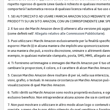
rispetto rigoroso di queste Linee Guida è richiesto in qualsiasi momento
comporterà l'automatica revoca di qualsiasi licenza relativa al tuo us
1. SEI AUTORIZZATO AD USARE I MARCHI AMAZON SOLO MEDIANTE VISU
PRODOTTI SU UN SITO AMAZON, CON UN CORRISPONDENTE LINK SPE
2. Il tuo uso dei Marchi Amazon deve (i) attenersi alla versione più agg
(come definiti nell'
Allegato relativo alle Commissioni Pubblicitarie
).
3. Puoi utilizzare i Marchi Amazon esclusivamente per la finalità speci
esporre i Marchi (i) in alcuna maniera che implichi una sponsorizzazione o 
in una maniera che può, a nostra discrezione, sminuire o altrimenti dann
esempio, in qualsiasi materiale stampato, posta, SMS, MMS, allegato ad 
4. Ti forniremo un'immagine o immagini dei Marchi Amazon per il tuo ut
cambiare le proporzioni, il colore, o il carattere di alcun Marchio Am
5. Ciascun Marchio Amazon deve risultare di per sé, nella sua interezza
visivi, grafici, o testuali. In nessuna circostanza un Marchio Amazon può
visualizzazione di quel Marchio Amazon.
6. Tutti i diritti sui Marchi Amazon sono nostra proprietà esclusiva, e
esclusivo beneficio. Non intraprenderai alcuna azione che sia in contrasto 
7. Non puoi mostrare o utilizzare in altro modo alcun logo o contenuti cr
speciale, a meno che tu non abbia ottenuto da quel venditore o fornitore