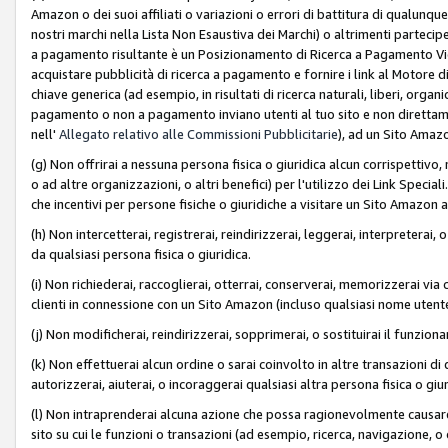
Amazon o dei suoi affiliati o variazioni o errori di battitura di qualunqu
nostri marchi nella Lista Non Esaustiva dei Marchi) o altrimenti partecipe
a pagamento risultante è un Posizionamento di Ricerca a Pagamento Vie
acquistare pubblicità di ricerca a pagamento e fornire i link al Motore di 
chiave generica (ad esempio, in risultati di ricerca naturali, liberi, organ
pagamento o non a pagamento inviano utenti al tuo sito e non direttam
nell'
Allegato relativo alle Commissioni Pubblicitarie
), ad un Sito Amaz
(g) Non offrirai a nessuna persona fisica o giuridica alcun corrispettivo, 
o ad altre organizzazioni, o altri benefici) per l'utilizzo dei Link Spe
che incentivi per persone fisiche o giuridiche a visitare un Sito Amazon a
(h) Non intercetterai, registrerai, reindirizzerai, leggerai, interpreterai
da qualsiasi persona fisica o giuridica.
(i) Non richiederai, raccoglierai, otterrai, conserverai, memorizzerai via 
clienti in connessione con un Sito Amazon (incluso qualsiasi nome utent
(j) Non modificherai, reindirizzerai, sopprimerai, o sostituirai il funzio
(k) Non effettuerai alcun ordine o sarai coinvolto in altre transazioni di
autorizzerai, aiuterai, o incoraggerai qualsiasi altra persona fisica o giu
(l) Non intraprenderai alcuna azione che possa ragionevolmente causare 
sito su cui le funzioni o transazioni (ad esempio, ricerca, navigazione, 