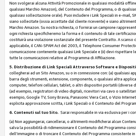
Non svolgerai alcuna Attività Promozionale in qualsiasi modalità offline, a
qualsiasi Marchio Amazon), del Contenuto del Programma, o di qualsiasi
qualsiasi sollecitazione orale). Puoi includere i Link Speciali in e-mail, 
siano sollecitate (ossia accettate dal cliente ricevente) e siano altriment
Marchio Amazon. Su nostra richiesta, ci fornirai un campione rappresentati
ogni richiesta specificheremo la forma e il contenuto di tale certificazi
costituirà una violazione sostanziale del presente Contratto. A scanso di 
applicabile, il CAN-SPAM Act del 2003, il Telephone Consumer Protection 
comunicazione contenente qualsiasi Link Speciale e (ii) devi rispettare l
tutte le comunicazioni relative al Programma di Affiliazione.
5. Distribuzione di Link Speciali Attraverso Software e Disposit
collegherai ad un Sito Amazon, su o in connessione con: (a) qualsiasi a
barra degli strumenti, estensione, componente, o qualsiasi altra applicazi
computer, telefoni cellulari, tablet, o altri dispositivi portatili (divers
(ad esempio, registratori di video digitali, ricevitori via cavo o satellitar
esempio, Google TV, Sony Bravia, Panasonic Viera Cast, o Vizio Internet 
esplicita approvazione scritta, i Link Speciali o il Contenuto del Pro
6. Contenuti sul tuo Sito.
Sarai responsabile in via esclusiva per i con
(a) Non aggiungerai, cancellerai, o altrimenti modificherai alcun Conte
salva la possibilità di ridimensionare il Contenuto del Programma consi
dell'immagine o di troncare il Contenuto del Programma consistente in un