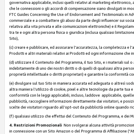
governativa applicabile, inclusi quelli relativi al marketing elettronico, 
che le connessioni o gli accordi di compensazione siano divulgati in mo
FTC Guides Concerning the Use of Endorsement and Testimonials in Adve
commerciale e a combattere gli abusi da parte degli influencer sui soci
relativa alla vita privata e alle comunicazioni elettroniche) e il Rego
tra te e ogni altra persona fisica o giuridica (inclusa qualsiasi limitazion
Sito),
(c) creare e pubblicare, ed assicurare l'accuratezza, la completezza e l'a
Prodotti e altri materiali relativi ai Prodotti ed ogni informazione che in
(d) utilizzare il Contenuto del Programma, il tuo Sito, e i materiali sul 
indebitamente di uno dei nostri diritti o di quelli di qualsiasi altra persona 
proprietà intellettuale o diritti proprietari) e garantire la conformità co
(e) divulgare sul tuo Sito in maniera accurata ed adeguata o altresì soddi
altra maniera l’utilizzo di cookie, pixel e altre tecnologie da parte tua e di
conformità con le leggi applicabili, incluso, laddove applicabile, quelle t
pubblicità, raccogliere informazioni direttamente dai visitatori, e posiz
scelte dei visitatori riguardo all’opt-out da pubblicità online quando ri
(f) qualsiasi utilizzo che effettui del Contenuto del Programma, e dei 
4. Restrizioni Promozionali
Non svolgerai alcuna attività promozionale
in connessione con un Sito Amazon o del Programma di Affiliazione (“At