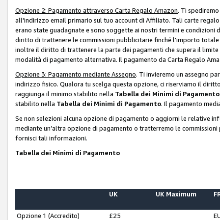
Opzione 2: Pagamento attraverso Carta Regalo Amazon
. Ti spediremo
all'indirizzo email primario sul tuo account di Affiliato. Tali carte rega
erano state guadagnate e sono soggette ai nostri termini e condizioni de
diritto di trattenere le commissioni pubblicitarie finché l'importo tota
inoltre il diritto di trattenere la parte dei pagamenti che supera il lim
modalità di pagamento alternativa. Il pagamento da Carta Regalo Amazo
Opzione 3: Pagamento mediante Assegno
. Ti invieremo un assegno par
indirizzo fisico. Qualora tu scelga questa opzione, ci riserviamo il diri
raggiunga il minimo stabilito nella
Tabella dei Minimi di Pagamento
stabilito nella
Tabella dei Minimi di Pagamento
. Il pagamento media
Se non selezioni alcuna opzione di pagamento o aggiorni le relative in
mediante un’altra opzione di pagamento o tratterremo le commissioni p
fornisci tali informazioni.
Tabella dei Minimi di Pagamento
UK
UK Maximum
FR
Opzione 1 (Accredito)
£25
E