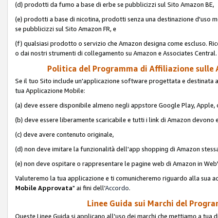
(d) prodotti da fumo a base di erbe se pubblicizzi sul Sito Amazon BE,
(e) prodotti a base di nicotina, prodotti senza una destinazione d'uso m
se pubblicizzi sul Sito Amazon FR, e
(f) qualsiasi prodotto o servizio che Amazon designa come escluso. Rice
o dai nostri strumenti di collegamento su Amazon e Associates Central.
Politica del Programma di Affiliazione sulle A
Se il tuo Sito include un'applicazione software progettata e destinata all'u
tua Applicazione Mobile:
(a) deve essere disponibile almeno negli appstore Google Play, Apple
(b) deve essere liberamente scaricabile e tutti i link di Amazon devono 
(c) deve avere contenuto originale,
(d) non deve imitare la funzionalità dell'app shopping di Amazon stess
(e) non deve ospitare o rappresentare le pagine web di Amazon in We
Valuteremo la tua applicazione e ti comunicheremo riguardo alla sua acc
Mobile Approvata
" ai fini dell'
Accordo
.
Linee Guida sui Marchi del Program
Queste Linee Guida si applicano all'uso dei marchi che mettiamo a tua