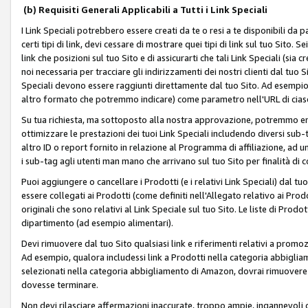
(b) Requisiti Generali Applicabili a Tutti i Link Speciali
I Link Speciali potrebbero essere creati da te o resi a te disponibili da 
certi tipi di link, devi cessare di mostrare quei tipi di link sul tuo Sito. 
link che posizioni sul tuo Sito e di assicurarti che tali Link Speciali (sia
noi necessaria per tracciare gli indirizzamenti dei nostri clienti dal tuo Sit
Speciali devono essere raggiunti direttamente dal tuo Sito. Ad esempio,
altro formato che potremmo indicare) come parametro nell'URL di ciasc
Su tua richiesta, ma sottoposto alla nostra approvazione, potremmo emet
ottimizzare le prestazioni dei tuoi Link Speciali includendo diversi sub-t
altro ID o report fornito in relazione al Programma di affiliazione, ad
i sub-tag agli utenti man mano che arrivano sul tuo Sito per finalità di 
Puoi aggiungere o cancellare i Prodotti (e i relativi Link Speciali) dal 
essere collegati ai Prodotti (come definiti nell'Allegato relativo ai Prodo
originali che sono relativi al Link Speciale sul tuo Sito. Le liste di Prod
dipartimento (ad esempio alimentari).
Devi rimuovere dal tuo Sito qualsiasi link e riferimenti relativi a prom
Ad esempio, qualora includessi link a Prodotti nella categoria abbigli
selezionati nella categoria abbigliamento di Amazon, dovrai rimuover
dovesse terminare.
Non devi rilasciare affermazioni inaccurate, troppo ampie, ingannevoli 