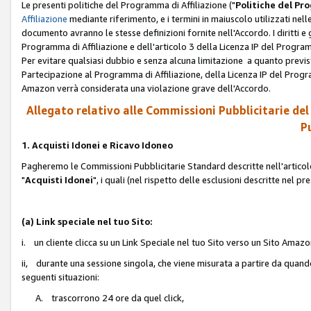
Le presenti politiche del Programma di Affiliazione ("
Politiche del P
Affiliazione
mediante riferimento, e i termini in maiuscolo utilizzati ne
documento avranno le stesse definizioni fornite nell'Accordo. I diritti e gl
Programma di Affiliazione e dell'articolo 3 della Licenza IP del Progra
Per evitare qualsiasi dubbio e senza alcuna limitazione a quanto previsto 
Partecipazione al Programma di Affiliazione, della Licenza IP del Progra
Amazon verrà considerata una violazione grave dell'Accordo.
Allegato relativo alle Commissioni Pubblicitarie del
Pu
1. Acquisti Idonei e Ricavo Idoneo
Pagheremo le Commissioni Pubblicitarie Standard descritte nell'articolo
"
Acquisti Idonei
", i quali (nel rispetto delle esclusioni descritte nel 
(a) Link speciale nel tuo Sito:
i. un cliente clicca su un Link Speciale nel tuo Sito verso un Sito Amazo
ii, durante una sessione singola, che viene misurata a partire da quando u
seguenti situazioni:
A. trascorrono 24 ore da quel click,