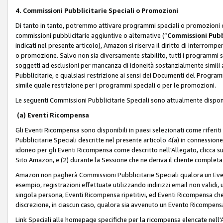
4. Commissioni Pubblicitarie Speciali o Promozioni
Di tanto in tanto, potremmo attivare programmi speciali o promozioni ch
commissioni pubblicitarie aggiuntive o alternative (“
Commissioni Pubbl
indicati nel presente articolo), Amazon si riserva il diritto di interrom
o promozione. Salvo non sia diversamente stabilito, tutti i programmi s
soggetti ad esclusioni per mancanza di idoneità sostanzialmente simili a
Pubblicitarie, e qualsiasi restrizione ai sensi dei Documenti del Progr
simile quale restrizione per i programmi speciali o per le promozioni.
Le seguenti Commissioni Pubblicitarie Speciali sono attualmente disponi
(a) Eventi Ricompensa
Gli Eventi Ricompensa sono disponibili in paesi selezionati come riferiti 
Pubblicitarie Speciali descritte nel presente articolo 4(a) in connessione 
idoneo per gli Eventi Ricompensa come descritto nell'Allegato, clicca 
Sito Amazon, e (2) durante la Sessione che ne deriva il cliente completa
Amazon non pagherà Commissioni Pubblicitarie Speciali qualora un Event
esempio, registrazioni effettuate utilizzando indirizzi email non validi
singola persona, Eventi Ricompensa ripetitivi, ed Eventi Ricompensa che
discrezione, in ciascun caso, qualora sia avvenuto un Evento Ricompensa
Link Speciali alle homepage specifiche per la ricompensa elencate nel