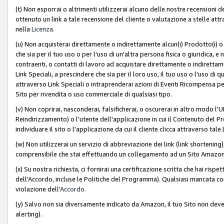
(t) Non esporrai o altrimenti utilizzerai alcuno delle nostre recensioni de
ottenuto un link a tale recensione del cliente o valutazione a stelle attra
nella
Licenza
.
(u) Non acquisterai direttamente o indirettamente alcun(i) Prodotto(i) o
che sia per il tuo uso o per l'uso di un'altra persona fisica o giuridica, e
contraenti, o contatti di lavoro ad acquistare direttamente o indirett
Link Speciali, a prescindere che sia per il loro uso, il tuo uso o l'uso di 
attraverso Link Speciali o intraprenderai azioni di Eventi Ricompensa per
Sito per rivendita o uso commerciale di qualsiasi tipo.
(v) Non coprirai, nasconderai, falsificherai, o oscurerai in altro modo l'U
Reindirizzamento) o l'utente dell'applicazione in cui il Contenuto del
individuare il sito o l'applicazione da cui il cliente clicca attraverso ta
(w) Non utilizzerai un servizio di abbreviazione dei link (link shortening
comprensibile che stai effettuando un collegamento ad un Sito Amazo
(x) Su nostra richiesta, ci fornirai una certificazione scritta che hai r
dell'Accordo, incluse le Politiche del Programma). Qualsiasi mancata co
violazione dell'
Accordo
.
(y) Salvo non sia diversamente indicato da Amazon, il tuo Sito non deve 
alerting).