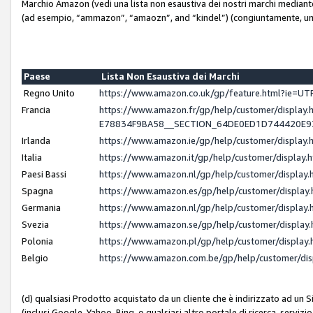
Marchio Amazon (vedi una lista non esaustiva dei nostri marchi mediante i 
(ad esempio, “ammazon”, “amaozn”, and “kindel”) (congiuntamente, un
Paese
Lista Non Esaustiva dei Marchi
Regno Unito
https://www.amazon.co.uk/gp/feature.html?ie=
Francia
https://www.amazon.fr/gp/help/customer/displ
E78834F9BA58__SECTION_64DE0ED1D744420E
Irlanda
https://www.amazon.ie/gp/help/customer/displ
Italia
https://www.amazon.it/gp/help/customer/displa
Paesi Bassi
https://www.amazon.nl/gp/help/customer/displa
Spagna
https://www.amazon.es/gp/help/customer/displa
Germania
https://www.amazon.nl/gp/help/customer/displa
Svezia
https://www.amazon.se/gp/help/customer/displa
Polonia
https://www.amazon.pl/gp/help/customer/displa
Belgio
https://www.amazon.com.be/gp/help/customer/d
(d) qualsiasi Prodotto acquistato da un cliente che è indirizzato ad un 
(inclusi Google, Yahoo, Bing, o qualsiasi altro portale di ricerca, servizio