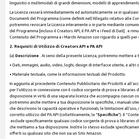
linguistici o multimodali di grandi dimensioni, modelli di apprendiment
La Licenza cesserà immediatamente ed automaticamente se in qualsiasi
Documenti del Programma (come definiti nell'Allegato relativo alle Comm
potremmo revocare la Licenza interamente o in parte mediante comunicaz
del Programma [incluso il Creators API, il PA API e i Feed di Dati] . e r
Contenuto del Programma e i Marchi Amazon con riguardo a quelli per cu
2. Requisiti di Utilizzo di Creators API e PA API
(a)
Descrizione
. Ai sensi della presente Licenza, potremmo mettere a
• Dati, immagini, audio, video, loghi, design di interfacce utente, e altri 
• Materiale testuale, come le informazioni testuali del Prodotto.
In aggiunta al precedente Contenuto Pubblicitario dei Prodotti e all’ac
per l'utilizzo in connessione con il codice sorgente di prova e libraries 
disposizione in virtù di una separata licenza che accompagna ciascun cod
potremmo anche mettere a tua disposizione le specifiche, i manuali utent
che descrivono le capacità operative e funzionali, le limitazioni all'uso, i 
corretto utilizzo del PA API (collettivamente, le "
Specifiche
"). Il “Con
esclude specificamente qualsiasi codice sorgente di prova o libraries ch
che mettiamo a tua disposizione. Inoltre lo stesso esclude specificament
offerti su qualsiasi sito che non sia un Sito Amazon.