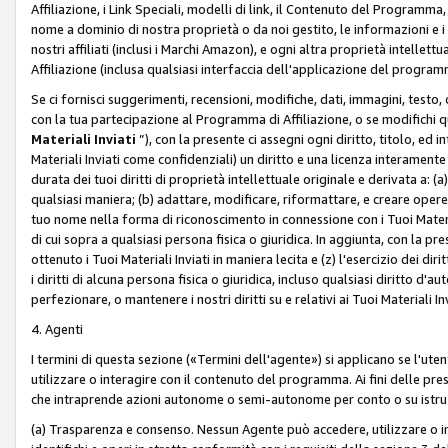
Affiliazione, i Link Speciali, modelli di link, il Contenuto del Programma,
nome a dominio di nostra proprietà o da noi gestito, le informazioni e i ma
nostri affiliati (inclusi i Marchi Amazon), e ogni altra proprietà intell
Affiliazione (inclusa qualsiasi interfaccia dell'applicazione del programm
Se ci fornisci suggerimenti, recensioni, modifiche, dati, immagini, test
con la tua partecipazione al Programma di Affiliazione, o se modifichi 
Materiali Inviati
”), con la presente ci assegni ogni diritto, titolo, ed i
Materiali Inviati come confidenziali) un diritto e una licenza interament
durata dei tuoi diritti di proprietà intellettuale originale e derivata a: (a)
qualsiasi maniera; (b) adattare, modificare, riformattare, e creare opere de
tuo nome nella forma di riconoscimento in connessione con i Tuoi Materiali
di cui sopra a qualsiasi persona fisica o giuridica. In aggiunta, con la pre
ottenuto i Tuoi Materiali Inviati in maniera lecita e (z) l'esercizio dei diri
i diritti di alcuna persona fisica o giuridica, incluso qualsiasi diritto d
perfezionare, o mantenere i nostri diritti su e relativi ai Tuoi Materiali In
4. Agenti
I termini di questa sezione («Termini dell'agente») si applicano se l'uten
utilizzare o interagire con il contenuto del programma. Ai fini delle pre
che intraprende azioni autonome o semi-autonome per conto o su istruzi
(a) Trasparenza e consenso. Nessun Agente può accedere, utilizzare o 