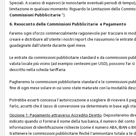
Speciali. A scanso di equivoci (e nonostante eventuali periodi di tempo), 
limitazione in qualsiasi momento. Riguardo le Limitazioni delle Commissi
Commissioni Pubblicitarie
”).
6. Resoconto delle Commissioni Pubblicitarie e Pagamento
Faremo ogni sforzo commercialmente ragionevole per tracciare in modo a
creare e distribuire all'utente i nostri report che riassumono le entrate
guadagnate dall'utente durante quel mese.
Le entrate da commissioni pubblicitarie standard e da commissioni pubbl
valuta locale più vicino (ad esempio centesimi per USD), possono far sì 
descritto nella scheda tariffaria.
Pagheremo le commissioni pubblicitarie standard e le commissioni pubbli
fine di ogni mese solare in cui sono state maturate con la modalità descr
Potrebbe esserti concessa l’autorizzazione a scegliere di ricevere il pa
farlo, accetti che il tasso di conversione sia determinato in base agli s
Opzione 1: Pagamento attraverso Accredito Diretto
. Depositeremo dir
indicato quando ci fornirai il nome della tua banca, il numero del conto
informazioni di identificazione richieste (come il numero ABA, IBAN o BIC,
trattenere le commissioni pubblicitarie finché l'ammontare totale a te 