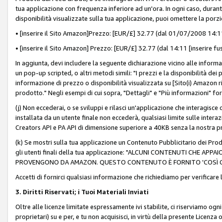
tua applicazione con frequenza inferiore ad un'ora. In ogni caso, durante
disponibilità visualizzate sulla tua applicazione, puoi omettere la porz
• [inserire il Sito Amazon]Prezzo: [EUR/£] 32.77 (dal 01/07/2008 14:11 
• [inserire il Sito Amazon] Prezzo: [EUR/£] 32.77 (dal 14:11 [inserire fu
In aggiunta, devi includere la seguente dichiarazione vicino alle informa
un pop-up scripted, o altri metodi simili: "I prezzi e la disponibilità de
informazione di prezzo o disponibilità visualizzata su [Sito(i) Amazon ri
prodotto." Negli esempi di cui sopra, "Dettagli" e "Più informazioni" fo
(j) Non eccederai, o se sviluppi e rilasci un'applicazione che interagisce
installata da un utente finale non eccederà, qualsiasi limite sulle interazi
Creators API e PA API di dimensione superiore a 40KB senza la nostra p
(k) Se mostri sulla tua applicazione un Contenuto Pubblicitario dei Prodo
gli utenti finali della tua applicazione: "ALCUNI CONTENUTI CHE AP
PROVENGONO DA AMAZON. QUESTO CONTENUTO È FORNITO 'COSÌ CO
Accetti di fornirci qualsiasi informazione che richiediamo per verificare
3. Diritti Riservati; i Tuoi Materiali Inviati
Oltre alle licenze limitate espressamente ivi stabilite, ci riserviamo ogni dir
proprietari) su e per, e tu non acquisisci, in virtù della presente Licenza