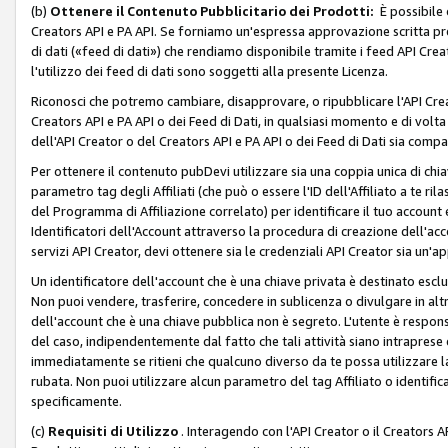
(b)
Ottenere il Contenuto Pubblicitario dei Prodotti:
È possibile 
Creators API e PA API. Se forniamo un'espressa approvazione scritta pre
di dati («feed di dati») che rendiamo disponibile tramite i feed API Creat
l'utilizzo dei feed di dati sono soggetti alla presente Licenza.
Riconosci che potremo cambiare, disapprovare, o ripubblicare l'API Creato
Creators API e PA API o dei Feed di Dati, in qualsiasi momento e di volta i
dell'API Creator o del Creators API e PA API o dei Feed di Dati sia compati
Per ottenere il contenuto pubDevi utilizzare sia una coppia unica di chiav
parametro tag degli Affiliati (che può o essere l'ID dell'Affiliato a te r
del Programma di Affiliazione correlato) per identificare il tuo account e
Identificatori dell'Account attraverso la procedura di creazione dell'acc
servizi API Creator, devi ottenere sia le credenziali API Creator sia un'a
Un identificatore dell'account che è una chiave privata è destinato esc
Non puoi vendere, trasferire, concedere in sublicenza o divulgare in alt
dell'account che è una chiave pubblica non è segreto. L'utente è responsabi
del caso, indipendentemente dal fatto che tali attività siano intraprese 
immediatamente se ritieni che qualcuno diverso da te possa utilizzare la 
rubata. Non puoi utilizzare alcun parametro del tag Affiliato o identif
specificamente.
(c)
Requisiti di Utilizzo
. Interagendo con l'API Creator o il Creators A