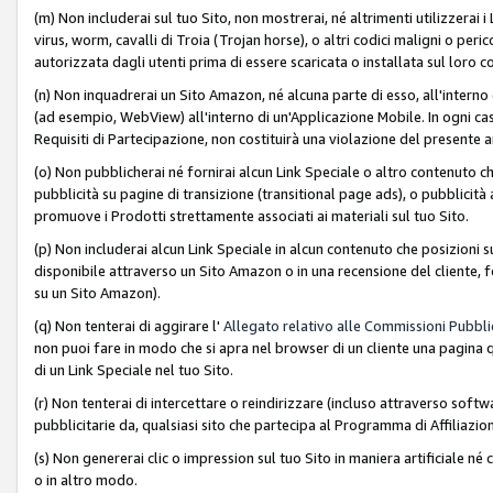
(m) Non includerai sul tuo Sito, non mostrerai, né altrimenti utilizzera
virus, worm, cavalli di Troia (Trojan horse), o altri codici maligni o p
autorizzata dagli utenti prima di essere scaricata o installata sul loro co
(n) Non inquadrerai un Sito Amazon, né alcuna parte di esso, all'interno
(ad esempio, WebView) all'interno di un'Applicazione Mobile. In ogni cas
Requisiti di Partecipazione, non costituirà una violazione del presente a
(o) Non pubblicherai né fornirai alcun Link Speciale o altro contenuto
pubblicità su pagine di transizione (transitional page ads), o pubblicità 
promuove i Prodotti strettamente associati ai materiali sul tuo Sito.
(p) Non includerai alcun Link Speciale in alcun contenuto che posizioni 
disponibile attraverso un Sito Amazon o in una recensione del cliente, fo
su un Sito Amazon).
(q) Non tenterai di aggirare l'
Allegato relativo alle Commissioni Pubblic
non puoi fare in modo che si apra nel browser di un cliente una pagina qu
di un Link Speciale nel tuo Sito.
(r) Non tenterai di intercettare o reindirizzare (incluso attraverso softwa
pubblicitarie da, qualsiasi sito che partecipa al Programma di Affiliazio
(s) Non genererai clic o impression sul tuo Sito in maniera artificiale 
o in altro modo.