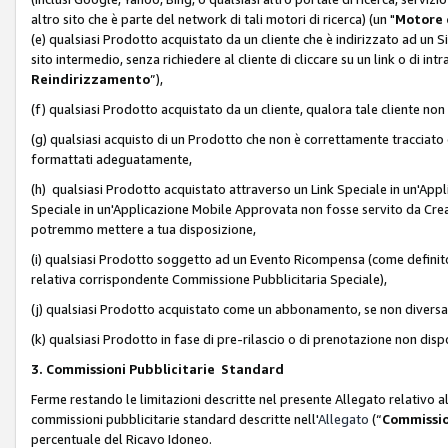
altro sito che è parte del network di tali motori di ricerca) (un "
Motore 
(e) qualsiasi Prodotto acquistato da un cliente che è indirizzato ad un 
sito intermedio, senza richiedere al cliente di cliccare su un link o di in
Reindirizzamento
”),
(f) qualsiasi Prodotto acquistato da un cliente, qualora tale cliente non
(g) qualsiasi acquisto di un Prodotto che non è correttamente tracciat
formattati adeguatamente,
(h) qualsiasi Prodotto acquistato attraverso un Link Speciale in un'App
Speciale in un'Applicazione Mobile Approvata non fosse servito da Creator
potremmo mettere a tua disposizione,
(i) qualsiasi Prodotto soggetto ad un Evento Ricompensa (come definito a
relativa corrispondente Commissione Pubblicitaria Speciale),
(j) qualsiasi Prodotto acquistato come un abbonamento, se non divers
(k) qualsiasi Prodotto in fase di pre-rilascio o di prenotazione non disp
3. Commissioni Pubblicitarie Standard
Ferme restando le limitazioni descritte nel presente Allegato relativo a
commissioni pubblicitarie standard descritte nell'
Allegato
(“
Commissio
percentuale del Ricavo Idoneo.