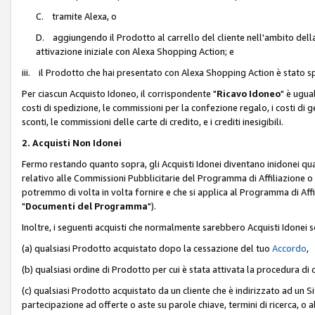
C. tramite Alexa, o
D. aggiungendo il Prodotto al carrello del cliente nell'ambito dell
attivazione iniziale con Alexa Shopping Action; e
iii. il Prodotto che hai presentato con Alexa Shopping Action è stato spe
Per ciascun Acquisto Idoneo, il corrispondente "
Ricavo Idoneo
" è ugua
costi di spedizione, le commissioni per la confezione regalo, i costi di gest
sconti, le commissioni delle carte di credito, e i crediti inesigibili.
2. Acquisti Non Idonei
Fermo restando quanto sopra, gli Acquisti Idonei diventano inidonei qu
relativo alle Commissioni Pubblicitarie del Programma di Affiliazione o di
potremmo di volta in volta fornire e che si applica al Programma di Affil
"
Documenti del Programma
").
Inoltre, i seguenti acquisti che normalmente sarebbero Acquisti Idonei 
(a) qualsiasi Prodotto acquistato dopo la cessazione del tuo
Accordo
,
(b) qualsiasi ordine di Prodotto per cui è stata attivata la procedura di
(c) qualsiasi Prodotto acquistato da un cliente che è indirizzato ad un 
partecipazione ad offerte o aste su parole chiave, termini di ricerca, o a