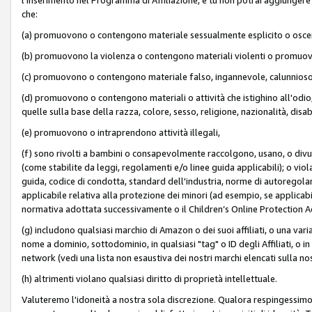
che:
(a) promuovono o contengono materiale sessualmente esplicito o osc
(b) promuovono la violenza o contengono materiali violenti o promuov
(c) promuovono o contengono materiale falso, ingannevole, calunnioso
(d) promuovono o contengono materiali o attività che istighino all'odio, m
quelle sulla base della razza, colore, sesso, religione, nazionalità, disa
(e) promuovono o intraprendono attività illegali,
(f) sono rivolti a bambini o consapevolmente raccolgono, usano, o divulg
(come stabilite da leggi, regolamenti e/o linee guida applicabili); o vi
guida, codice di condotta, standard dell'industria, norme di autoregolame
applicabile relativa alla protezione dei minori (ad esempio, se applicabi
normativa adottata successivamente o il Children’s Online Protection Ac
(g) includono qualsiasi marchio di Amazon o dei suoi affiliati, o una varia
nome a dominio, sottodominio, in qualsiasi "tag" o ID degli Affiliati, o in
network (vedi una lista non esaustiva dei nostri marchi elencati sulla no
(h) altrimenti violano qualsiasi diritto di proprietà intellettuale.
Valuteremo l'idoneità a nostra sola discrezione. Qualora respingessimo l