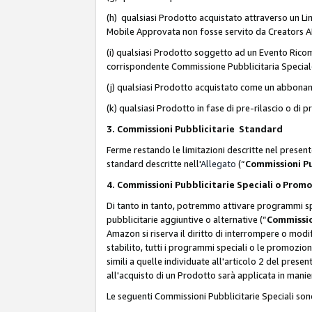
(h) qualsiasi Prodotto acquistato attraverso un Li
Mobile Approvata non fosse servito da Creators API 
(i) qualsiasi Prodotto soggetto ad un Evento Ricomp
corrispondente Commissione Pubblicitaria Special
(j) qualsiasi Prodotto acquistato come un abbona
(k) qualsiasi Prodotto in fase di pre-rilascio o di
3. Commissioni Pubblicitarie Standard
Ferme restando le limitazioni descritte nel present
standard descritte nell'
Allegato
(“
Commissioni P
4. Commissioni Pubblicitarie Speciali o Prom
Di tanto in tanto, potremmo attivare programmi spe
pubblicitarie aggiuntive o alternative (“
Commissio
Amazon si riserva il diritto di interrompere o mod
stabilito, tutti i programmi speciali o le promozi
simili a quelle individuate all'articolo 2 del pres
all'acquisto di un Prodotto sarà applicata in mani
Le seguenti Commissioni Pubblicitarie Speciali son