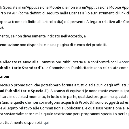
nk Speciale in un'Applicazione Mobile che non era un'Applicazione Mobile Appr
o PA API (come definiti di seguito nella Licenza IP) o altri strumenti di lin
ensa (come definito all'articolo 4(a) del presente Allegato relativo alle Com
e),
mento, se non diversamente indicato nell’Accordo, e
 prenotazione non disponibile in una pagina di elenco dei prodotti.
e Allegato relativo alle Commissioni Pubblicitarie e la conformità con l'
Acco
ubblicitarie Standard
”). Le Commissioni Pubblicitarie sono calcolate com
ozioni
ciali o promozioni che potrebbero fornire a tutti o ad alcuni degli Affiliati
ni Pubblicitarie Speciali
”). A scanso di equivoci (e nonostante eventuali pe
ificare in qualsiasi momento, in tutto o in parte, qualsiasi programma specia
oni (anche quelle che non coinvolgono acquisti di Prodotti) sono soggetti ad 
ente Allegato relativo alle Commissioni Pubblicitarie, e qualsiasi restrizione 
era sostanzialmente simile quale restrizione per i programmi speciali o per l
o attualmente disponibili:
qui