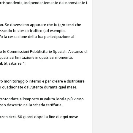
corrispondente, indipendentemente dai nonostante i
on. Se dovessimo appurare che tu (e/o terzi che
zzando lo stesso traffico (ad esempio,
o la cessazione della tua partecipazione al
o le Commissioni Pubblicitarie Speciali. A scanso di
 qualsiasi limitazione in qualsiasi momento.
ubblicitarie
”).
o monitoraggio interno e per creare e distribuire
ali guadagnate dall'utente durante quel mese.
rotondate all'importo in valuta locale più vicino
so descritto nella scheda tariffaria.
azon circa 60 giorni dopo la fine di ogni mese