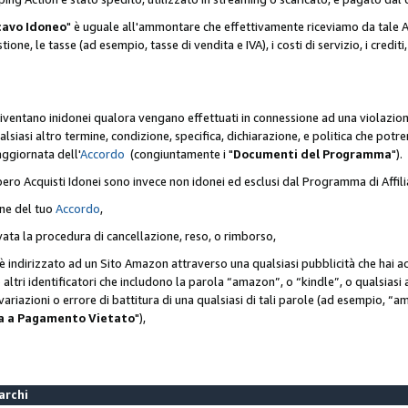
cavo Idoneo
" è uguale all'ammontare che effettivamente riceviamo da tale Ac
one, le tasse (ad esempio, tasse di vendita e IVA), i costi di servizio, i crediti,
diventano inidonei qualora vengano effettuati in connessione ad una violazio
lsiasi altro termine, condizione, specifica, dichiarazione, e politica che potre
aggiornata dell'
Accordo
(congiuntamente i "
Documenti del Programma
").
bero Acquisti Idonei sono invece non idonei ed esclusi dal Programma di Affil
one del tuo
Accordo
,
ivata la procedura di cancellazione, reso, o rimborso,
e è indirizzato ad un Sito Amazon attraverso una qualsiasi pubblicità che hai 
 o altri identificatori che includono la parola “amazon”, o “kindle”, o qualsias
o variazioni o errore di battitura di una qualsiasi di tali parole (ad esempio,
ca a Pagamento Vietato
"),
Marchi