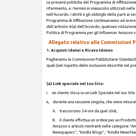
Le presenti politiche del Programma di Affiliazione
riferimento, e i termini in maiuscolo utilizzati ne
nell'Accordo. I diritti e gli obblighi delle parti ai 
Programma di Affiliazione continueranno ad avere e
dell'articolo 6(a) dell'Accordo, qualsiasi violazion
Politica di Programma per gli Influencer Amazon v
Allegato relativo alle Commissioni Pu
1. Acquisti Idonei e Ricavo Idoneo
Pagheremo le Commissioni Pubblicitarie Standard de
quali (nel rispetto delle esclusioni descritte nel p
(a) Link speciale nel tuo Sito:
i. un cliente clicca su un Link Speciale nel tuo Sit
ii, durante una sessione singola, che viene misurata
A. trascorrono 24 ore da quel click,
B. il cliente effettua un ordine per un Prodot
Amazon o articoli rientranti nelle categorie 
Newspapers”, “Kindle Blogs”, “Kindle Newsfeed