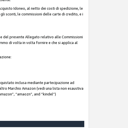
quisto Idoneo, al netto dei costi di spedizione, le
 gli sconti, le commissioni delle carte di credito, e i
ne del presente Allegato relativo alle Commissioni
mmo di volta in volta fornire e che si applica al
iazione:
acquistato inclusa mediante partecipazione ad
i altro Marchio Amazon (vedi una lista non esaustiva
 “ammazon”, “amaozn”, and “kindel”)