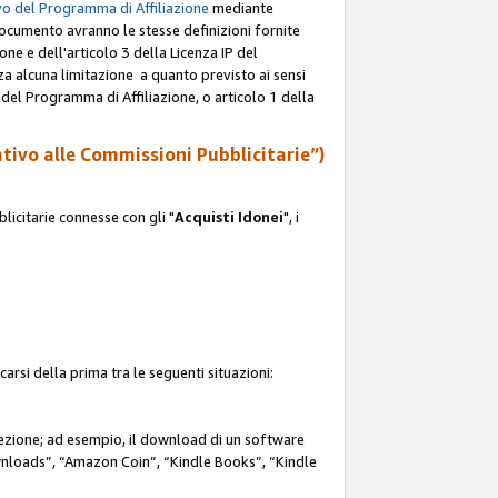
o del Programma di Affiliazione
mediante
documento avranno le stesse definizioni fornite
ione e dell'articolo 3 della Licenza IP del
za alcuna limitazione a quanto previsto ai sensi
P del Programma di Affiliazione, o articolo 1 della
ativo alle Commissioni Pubblicitarie”)
icitarie connesse con gli "
Acquisti Idonei
", i
carsi della prima tra le seguenti situazioni:
rezione; ad esempio, il download di un software
nloads”, “Amazon Coin”, “Kindle Books”, “Kindle