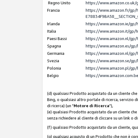
Regno Unito
https://www.amazon.co.uk
Francia
https://www.amazon.fr/gp
E78834F9BA58__SECTION
Irlanda
https://www.amazon.ie/gp
Italia
https://www.amazon.it/gp/
Paesi Bassi
https://www.amazon.nl/gp/
Spagna
https://www.amazon.es/gp/
Germania
https://www.amazon.nl/gp/
Svezia
https://www.amazon.se/gp/
Polonia
https://www.amazon.pl/gp/
Belgio
https://www.amazon.com.b
(d) qualsiasi Prodotto acquistato da un cliente che
Bing, o qualsiasi altro portale di ricerca, servizio 
di ricerca) (un "
Motore di Ricerca
"),
(e) qualsiasi Prodotto acquistato da un cliente che
senza richiedere al cliente di cliccare su un link o 
(f) qualsiasi Prodotto acquistato da un cliente, qua
(g) qualsiasi acquisto di un Prodotto che non è c