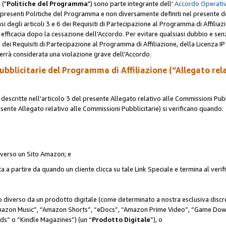
 ("
Politiche del Programma
") sono parte integrante dell'
Accordo Operativ
lle presenti Politiche del Programma e non diversamente definiti nel presente 
sensi degli articoli 3 e 6 dei Requisiti di Partecipazione al Programma di Affiliaz
fficacia dopo la cessazione dell'Accordo. Per evitare qualsiasi dubbio e sen
e dei Requisiti di Partecipazione al Programma di Affiliazione, della Licenza I
errà considerata una violazione grave dell'Accordo.
bblicitarie del Programma di Affiliazione (“Allegato rel
scritte nell'articolo 3 del presente Allegato relativo alle Commissioni Pubbl
resente Allegato relativo alle Commissioni Pubblicitarie) si verificano quando:
o verso un Sito Amazon; e
 a partire da quando un cliente clicca su tale Link Speciale e termina al verifi
to diverso da un prodotto digitale (come determinato a nostra esclusiva disc
“Amazon Music”, “Amazon Shorts”, “eDocs”, “Amazon Prime Video”, “Game Dow
s” o “Kindle Magazines”) (un “
Prodotto Digitale
”), o