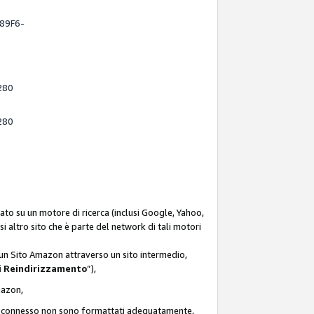
-89F6-
280
280
ato su un motore di ricerca (inclusi Google, Yahoo,
asi altro sito che è parte del network di tali motori
d un Sito Amazon attraverso un sito intermedio,
i Reindirizzamento
”),
Amazon,
zon connesso non sono formattati adeguatamente,