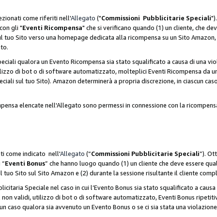
zionati come riferiti nell'
Allegato
("
Commissioni Pubblicitarie Speciali
")
con gli "
Eventi Ricompensa
" che si verificano quando (1) un cliente, che 
 sul tuo Sito verso una homepage dedicata alla ricompensa su un Sito Amazon, e
ato.
iali qualora un Evento Ricompensa sia stato squalificato a causa di una viol
utilizzo di bot o di software automatizzato, molteplici Eventi Ricompensa da u
ciali sul tuo Sito). Amazon determinerà a propria discrezione, in ciascun ca
ompensa elencate nell'Allegato sono permessi in connessione con la ricompen
ti come indicato nell'
Allegato
(“
Commissioni Pubblicitarie Speciali
”). Ot
 “
Eventi Bonus
” che hanno luogo quando (1) un cliente che deve essere qua
ul tuo Sito sul Sito Amazon e (2) durante la sessione risultante il cliente comp
taria Speciale nel caso in cui l’Evento Bonus sia stato squalificato a causa d
 non validi, utilizzo di bot o di software automatizzato, Eventi Bonus ripetitiv
un caso qualora sia avvenuto un Evento Bonus o se ci sia stata una violazion