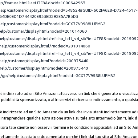
/gp/feature.html?ie=UTF8&docId=1000642963
/help/customer/display.html?nodeId=548524#GUID-602FA6E8-D724-4317
_64DE0ED1D744420E933ED292E5A7B3D3
/help/customer/display.html?nodeId=GCX77V9988LUPMB2
help/customer/display.html?nodeId=201014060
help/customer/display.html/ref=hp_left_v4_sib?ie=UTF8&nodeId=201909
help/customer/display.html/?nodeId=201014060
help/customer/display.html/ref=hp_left_v4_sib?ie=UTF8&nodeId=201909
help/customer/display.html?nodeId=200975440
help/customer/display.html?nodeId=200975440
e/gp/help/customer/display.html?nodeId=GCX77V9988LUPMB2
 è indirizzato ad un Sito Amazon attraverso un link che è generato o visualizz
di pubblicità sponsorizzata, o altri servizi di ricerca o indirizzamento, o qualsi
 è indirizzato ad un Sito Amazon da un link che invia utenti indirettamente a
di intraprendere qualche altra azione attiva su tale sito intermedio (un “
Link d
lora tale cliente non osservi i termini e le condizioni applicabili ad un Sito 
orrettamente tracciato o documentato perché i link dal tuo sito al Sito Ama