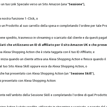
 è un tuo Link Speciale verso un Sito Amazon (una "
Sessione
"),
a nostra funzione 1-Click, o
un Prodotto al suo carrello della spesa e completando l’ordine per tale Prodo
viene spedito, trasmesso in streaming o scaricato dal cliente e da questi paga
affiliati che utilizzano un ID di affiliato per il sito Amazon UK e che p
una Alexa Shopping Action che è stata taggata con il tuo ID Affiliato; e
 inizia quando un cliente attiva una Alexa Shopping Action e finisce quando il 
al tuo Sito Alexa Skill oppure esce da Alexa Shopping Action, o
 che hai presentato con Alexa Shopping Action (un “
Sessione Skill
”),
hai presentato con Alexa Shopping Action:
nte nell'ambito della Sessione Skill e completando l'ordine di quel Prodotto 
ing Action è stato spedito, utilizzato in streaming o scaricato, e pagato dal c