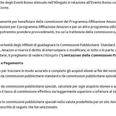
he degli Eventi Bonus elencate nell’Allegato in relazione all’Evento Bonus 
azione.
lusivamente per beneficiare delle commissioni del Programma Affiliazione Amaz
missioni per il programma Affiliazione Amazon e per un altro programma utili
 potremmo prendere provvedimenti, tra cui la trattenuta delle commissioni e/
ortunità degli Affiliati di guadagnare le Commissioni Pubblicitarie Standard 
Amazon si riserva il diritto di interrompere o modificare, in tutto o in parte,
arie, ti preghiamo di vedere l'
Allegato
(“
Limitazioni delle Commissioni P
ie e Pagamento
 tracciare in modo accurato e completo gli acquisti idonei ai fini del nostr
te da commissioni pubblicitarie standard e da commissioni pubblicitarie speci
da commissioni pubblicitarie speciali, calcolate per ogni acquisto idoneo e ar
il tasso di commissione effettivo sia leggermente superiore o inferiore al tas
le commissioni pubblicitarie speciali nella valuta predefinita per un sito Am
escritta di seguito che hai selezionato.