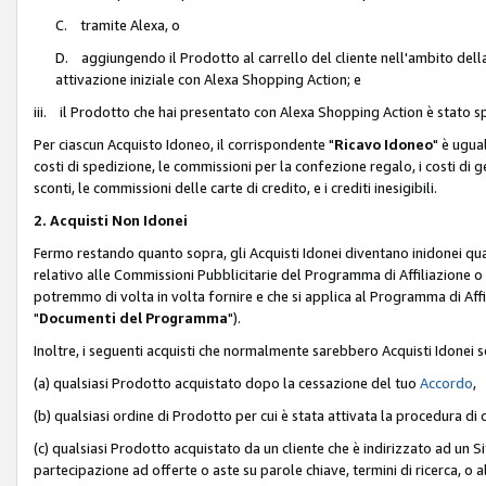
C. tramite Alexa, o
D. aggiungendo il Prodotto al carrello del cliente nell'ambito dell
attivazione iniziale con Alexa Shopping Action; e
iii. il Prodotto che hai presentato con Alexa Shopping Action è stato spe
Per ciascun Acquisto Idoneo, il corrispondente "
Ricavo Idoneo
" è ugua
costi di spedizione, le commissioni per la confezione regalo, i costi di gest
sconti, le commissioni delle carte di credito, e i crediti inesigibili.
2. Acquisti Non Idonei
Fermo restando quanto sopra, gli Acquisti Idonei diventano inidonei qu
relativo alle Commissioni Pubblicitarie del Programma di Affiliazione o di
potremmo di volta in volta fornire e che si applica al Programma di Affil
"
Documenti del Programma
").
Inoltre, i seguenti acquisti che normalmente sarebbero Acquisti Idonei 
(a) qualsiasi Prodotto acquistato dopo la cessazione del tuo
Accordo
,
(b) qualsiasi ordine di Prodotto per cui è stata attivata la procedura di
(c) qualsiasi Prodotto acquistato da un cliente che è indirizzato ad un 
partecipazione ad offerte o aste su parole chiave, termini di ricerca, o a