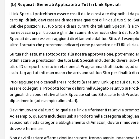
(b) Requisiti Generali Applicabili a Tutti i Link Speciali
I Link Speciali potrebbero essere creati da te o resi a te disponibili da 
certi tipi di link, devi cessare di mostrare quei tipi di link sul tuo Sito. 
link che posizioni sul tuo Sito e di assicurarti che tali Link Speciali (sia
noi necessaria per tracciare gli indirizzamenti dei nostri clienti dal tuo Sit
Speciali devono essere raggiunti direttamente dal tuo Sito. Ad esempio,
altro formato che potremmo indicare) come parametro nell'URL di ciasc
Su tua richiesta, ma sottoposto alla nostra approvazione, potremmo emet
ottimizzare le prestazioni dei tuoi Link Speciali includendo diversi sub-t
altro ID o report fornito in relazione al Programma di affiliazione, ad
i sub-tag agli utenti man mano che arrivano sul tuo Sito per finalità di 
Puoi aggiungere o cancellare i Prodotti (e i relativi Link Speciali) dal 
essere collegati ai Prodotti (come definiti nell'Allegato relativo ai Prodo
originali che sono relativi al Link Speciale sul tuo Sito. Le liste di Prod
dipartimento (ad esempio alimentari).
Devi rimuovere dal tuo Sito qualsiasi link e riferimenti relativi a prom
Ad esempio, qualora includessi link a Prodotti nella categoria abbigli
selezionati nella categoria abbigliamento di Amazon, dovrai rimuover
dovesse terminare.
Non devi rilasciare affermazioni inaccurate, troppo ampie, ingannevoli 