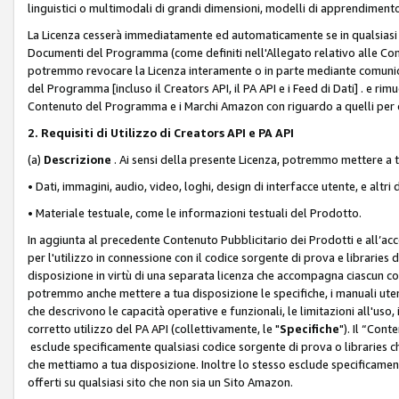
linguistici o multimodali di grandi dimensioni, modelli di apprendiment
La Licenza cesserà immediatamente ed automaticamente se in qualsiasi
Documenti del Programma (come definiti nell'Allegato relativo alle Comm
potremmo revocare la Licenza interamente o in parte mediante comunicaz
del Programma [incluso il Creators API, il PA API e i Feed di Dati] . e r
Contenuto del Programma e i Marchi Amazon con riguardo a quelli per cu
2. Requisiti di Utilizzo di Creators API e PA API
(a)
Descrizione
. Ai sensi della presente Licenza, potremmo mettere a
• Dati, immagini, audio, video, loghi, design di interfacce utente, e altri 
• Materiale testuale, come le informazioni testuali del Prodotto.
In aggiunta al precedente Contenuto Pubblicitario dei Prodotti e all’ac
per l'utilizzo in connessione con il codice sorgente di prova e libraries 
disposizione in virtù di una separata licenza che accompagna ciascun cod
potremmo anche mettere a tua disposizione le specifiche, i manuali utent
che descrivono le capacità operative e funzionali, le limitazioni all'uso, i 
corretto utilizzo del PA API (collettivamente, le "
Specifiche
"). Il “Con
esclude specificamente qualsiasi codice sorgente di prova o libraries ch
che mettiamo a tua disposizione. Inoltre lo stesso esclude specificament
offerti su qualsiasi sito che non sia un Sito Amazon.