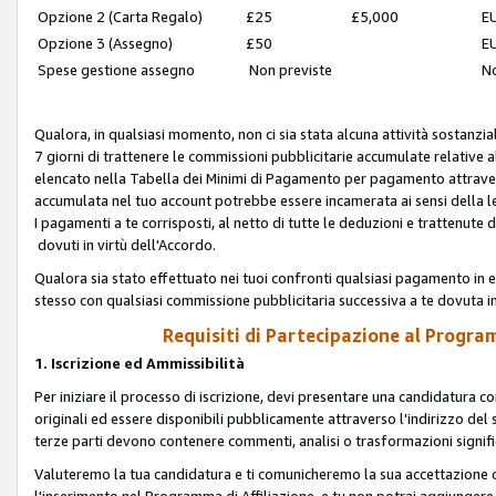
Opzione 2 (Carta Regalo)
£25
£5,000
EU
Opzione 3 (Assegno)
£50
EU
Spese gestione assegno
Non previste
No
Qualora, in qualsiasi momento, non ci sia stata alcuna attività sostanzial
7 giorni di trattenere le commissioni pubblicitarie accumulate relative
elencato nella Tabella dei Minimi di Pagamento per pagamento attrave
accumulata nel tuo account potrebbe essere incamerata ai sensi della leg
I pagamenti a te corrisposti, al netto di tutte le deduzioni e trattenut
dovuti in virtù dell'Accordo.
Qualora sia stato effettuato nei tuoi confronti qualsiasi pagamento in e
stesso con qualsiasi commissione pubblicitaria successiva a te dovuta in
Requisiti di Partecipazione al Program
1. Iscrizione ed Ammissibilità
Per iniziare il processo di iscrizione, devi presentare una candidatura 
originali ed essere disponibili pubblicamente attraverso l'indirizzo del s
terze parti devono contenere commenti, analisi o trasformazioni significat
Valuteremo la tua candidatura e ti comunicheremo la sua accettazione o r
l'inserimento nel Programma di Affiliazione, e tu non potrai aggiungere 