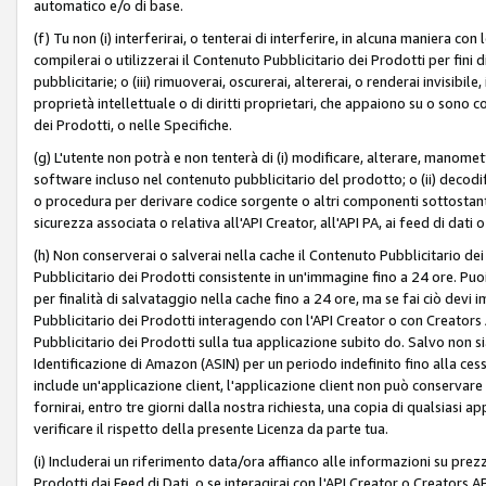
automatico e/o di base.
(f) Tu non (i) interferirai, o tenterai di interferire, in alcuna maniera co
compilerai o utilizzerai il Contenuto Pubblicitario dei Prodotti per fini di
pubblicitarie; o (iii) rimuoverai, oscurerai, altererai, o renderai invisibile, 
proprietà intellettuale o di diritti proprietari, che appaiono su o sono c
dei Prodotti, o nelle Specifiche.
(g) L'utente non potrà e non tenterà di (i) modificare, alterare, manomet
software incluso nel contenuto pubblicitario del prodotto; o (ii) decod
o procedura per derivare codice sorgente o altri componenti sottostan
sicurezza associata o relativa all'API Creator, all'API PA, ai feed di dati 
(h) Non conserverai o salverai nella cache il Contenuto Pubblicitario de
Pubblicitario dei Prodotti consistente in un'immagine fino a 24 ore. Puo
per finalità di salvataggio nella cache fino a 24 ore, ma se fai ciò d
Pubblicitario dei Prodotti interagendo con l'API Creator o con Creator
Pubblicitario dei Prodotti sulla tua applicazione subito do. Salvo non
Identificazione di Amazon (ASIN) per un periodo indefinito fino alla ce
include un'applicazione client, l'applicazione client non può conservare 
fornirai, entro tre giorni dalla nostra richiesta, una copia di qualsiasi ap
verificare il rispetto della presente Licenza da parte tua.
(i) Includerai un riferimento data/ora affianco alle informazioni su prezz
Prodotti dai Feed di Dati, o se interagirai con l'API Creator o Creators 