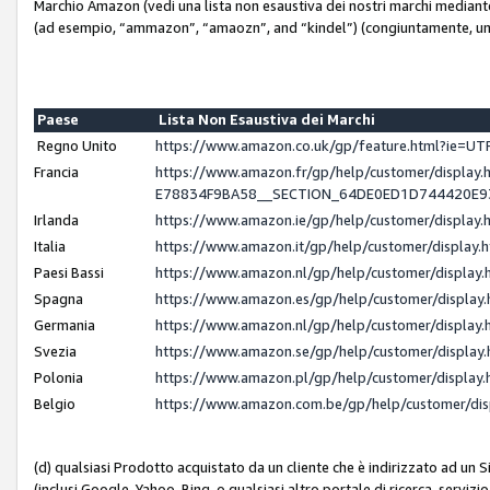
Marchio Amazon (vedi una lista non esaustiva dei nostri marchi mediante i 
(ad esempio, “ammazon”, “amaozn”, and “kindel”) (congiuntamente, un
Paese
Lista Non Esaustiva dei Marchi
Regno Unito
https://www.amazon.co.uk/gp/feature.html?ie=
Francia
https://www.amazon.fr/gp/help/customer/displ
E78834F9BA58__SECTION_64DE0ED1D744420E
Irlanda
https://www.amazon.ie/gp/help/customer/displ
Italia
https://www.amazon.it/gp/help/customer/displa
Paesi Bassi
https://www.amazon.nl/gp/help/customer/displa
Spagna
https://www.amazon.es/gp/help/customer/displa
Germania
https://www.amazon.nl/gp/help/customer/displa
Svezia
https://www.amazon.se/gp/help/customer/displa
Polonia
https://www.amazon.pl/gp/help/customer/displa
Belgio
https://www.amazon.com.be/gp/help/customer/d
(d) qualsiasi Prodotto acquistato da un cliente che è indirizzato ad un 
(inclusi Google, Yahoo, Bing, o qualsiasi altro portale di ricerca, servizio