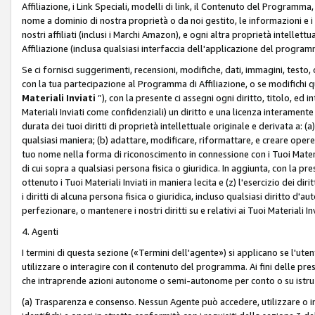
Affiliazione, i Link Speciali, modelli di link, il Contenuto del Programma,
nome a dominio di nostra proprietà o da noi gestito, le informazioni e i ma
nostri affiliati (inclusi i Marchi Amazon), e ogni altra proprietà intell
Affiliazione (inclusa qualsiasi interfaccia dell'applicazione del programm
Se ci fornisci suggerimenti, recensioni, modifiche, dati, immagini, test
con la tua partecipazione al Programma di Affiliazione, o se modifichi 
Materiali Inviati
”), con la presente ci assegni ogni diritto, titolo, ed i
Materiali Inviati come confidenziali) un diritto e una licenza interament
durata dei tuoi diritti di proprietà intellettuale originale e derivata a: (a)
qualsiasi maniera; (b) adattare, modificare, riformattare, e creare opere de
tuo nome nella forma di riconoscimento in connessione con i Tuoi Materiali
di cui sopra a qualsiasi persona fisica o giuridica. In aggiunta, con la pre
ottenuto i Tuoi Materiali Inviati in maniera lecita e (z) l'esercizio dei diri
i diritti di alcuna persona fisica o giuridica, incluso qualsiasi diritto d
perfezionare, o mantenere i nostri diritti su e relativi ai Tuoi Materiali In
4. Agenti
I termini di questa sezione («Termini dell'agente») si applicano se l'uten
utilizzare o interagire con il contenuto del programma. Ai fini delle pre
che intraprende azioni autonome o semi-autonome per conto o su istruzi
(a) Trasparenza e consenso. Nessun Agente può accedere, utilizzare o 