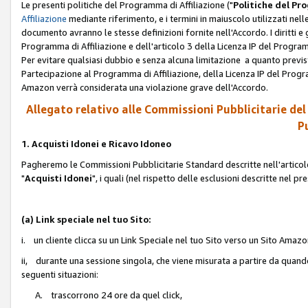
Le presenti politiche del Programma di Affiliazione ("
Politiche del P
Affiliazione
mediante riferimento, e i termini in maiuscolo utilizzati ne
documento avranno le stesse definizioni fornite nell'Accordo. I diritti e gl
Programma di Affiliazione e dell'articolo 3 della Licenza IP del Progra
Per evitare qualsiasi dubbio e senza alcuna limitazione a quanto previsto 
Partecipazione al Programma di Affiliazione, della Licenza IP del Progra
Amazon verrà considerata una violazione grave dell'Accordo.
Allegato relativo alle Commissioni Pubblicitarie del
Pu
1. Acquisti Idonei e Ricavo Idoneo
Pagheremo le Commissioni Pubblicitarie Standard descritte nell'articolo
"
Acquisti Idonei
", i quali (nel rispetto delle esclusioni descritte nel 
(a) Link speciale nel tuo Sito:
i. un cliente clicca su un Link Speciale nel tuo Sito verso un Sito Amazo
ii, durante una sessione singola, che viene misurata a partire da quando u
seguenti situazioni:
A. trascorrono 24 ore da quel click,