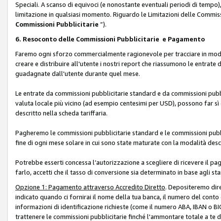
Speciali. A scanso di equivoci (e nonostante eventuali periodi di tempo), 
limitazione in qualsiasi momento. Riguardo le Limitazioni delle Commissi
Commissioni Pubblicitarie
”).
6. Resoconto delle Commissioni Pubblicitarie e Pagamento
Faremo ogni sforzo commercialmente ragionevole per tracciare in modo a
creare e distribuire all'utente i nostri report che riassumono le entrate
guadagnate dall'utente durante quel mese.
Le entrate da commissioni pubblicitarie standard e da commissioni pubbl
valuta locale più vicino (ad esempio centesimi per USD), possono far sì 
descritto nella scheda tariffaria.
Pagheremo le commissioni pubblicitarie standard e le commissioni pubbli
fine di ogni mese solare in cui sono state maturate con la modalità descr
Potrebbe esserti concessa l’autorizzazione a scegliere di ricevere il pa
farlo, accetti che il tasso di conversione sia determinato in base agli s
Opzione 1: Pagamento attraverso Accredito Diretto
. Depositeremo dir
indicato quando ci fornirai il nome della tua banca, il numero del conto
informazioni di identificazione richieste (come il numero ABA, IBAN o BIC,
trattenere le commissioni pubblicitarie finché l'ammontare totale a te 