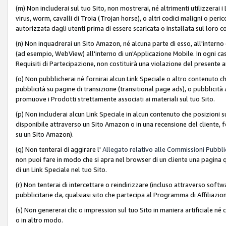
(m) Non includerai sul tuo Sito, non mostrerai, né altrimenti utilizzera
virus, worm, cavalli di Troia (Trojan horse), o altri codici maligni o p
autorizzata dagli utenti prima di essere scaricata o installata sul loro co
(n) Non inquadrerai un Sito Amazon, né alcuna parte di esso, all'interno
(ad esempio, WebView) all'interno di un'Applicazione Mobile. In ogni cas
Requisiti di Partecipazione, non costituirà una violazione del presente a
(o) Non pubblicherai né fornirai alcun Link Speciale o altro contenuto
pubblicità su pagine di transizione (transitional page ads), o pubblicità 
promuove i Prodotti strettamente associati ai materiali sul tuo Sito.
(p) Non includerai alcun Link Speciale in alcun contenuto che posizioni 
disponibile attraverso un Sito Amazon o in una recensione del cliente, fo
su un Sito Amazon).
(q) Non tenterai di aggirare l'
Allegato relativo alle Commissioni Pubblic
non puoi fare in modo che si apra nel browser di un cliente una pagina qu
di un Link Speciale nel tuo Sito.
(r) Non tenterai di intercettare o reindirizzare (incluso attraverso softwa
pubblicitarie da, qualsiasi sito che partecipa al Programma di Affiliazio
(s) Non genererai clic o impression sul tuo Sito in maniera artificiale 
o in altro modo.