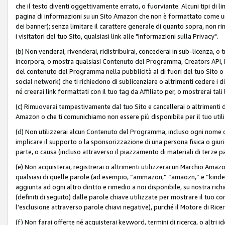
che il testo diventi oggettivamente errato, o fuorviante. Alcuni tipi d
pagina di informazioni su un Sito Amazon che non è formattato come un L
dei banner); senza limitare il carattere generale di quanto sopra, non rimu
i visitatori del tuo Sito, qualsiasi link alle "Informazioni sulla Privacy".
(b) Non venderai, rivenderai, ridistribuirai, concederai in sub-licenza, 
incorpora, o mostra qualsiasi Contenuto del Programma, Creators API, PA A
del contenuto del Programma nella pubblicità al di fuori del tuo Sito o su 
social network) che ti richiedono di sublicenziare o altrimenti cedere i 
né creerai link formattati con il tuo tag da Affiliato per, o mostrerai tali 
(c) Rimuoverai tempestivamente dal tuo Sito e cancellerai o altrimenti
Amazon o che ti comunichiamo non essere più disponibile per il tuo util
(d) Non utilizzerai alcun Contenuto del Programma, incluso ogni nome 
implicare il supporto o la sponsorizzazione di una persona fisica o giur
parte, o causa (incluso attraverso il piazzamento di materiali di terze
(e) Non acquisterai, registrerai o altrimenti utilizzerai un Marchio Amaz
qualsiasi di quelle parole (ad esempio, “ammazon,” “amaozn,” e “kindel,”)
aggiunta ad ogni altro diritto e rimedio a noi disponibile, su nostra rich
(definiti di seguito) dalle parole chiave utilizzate per mostrare il tuo co
l'esclusione attraverso parole chiavi negative), purché il Motore di Ricer
(f) Non farai offerte né acquisterai keyword, termini di ricerca, o altri 