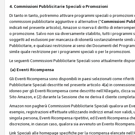
4. Commissioni Pubblicitarie Speciali o Promozioni
Di tanto in tanto, potremmo attivare programmi speciali o promozioni ch
commissioni pubblicitarie aggiuntive o alternative (“
Commissioni Pubbl
indicati nel presente articolo), Amazon si riserva il diritto di interrom
o promozione. Salvo non sia diversamente stabilito, tutti i programmi s
soggetti ad esclusioni per mancanza di idoneità sostanzialmente simili a
Pubblicitarie, e qualsiasi restrizione ai sensi dei Documenti del Progr
simile quale restrizione per i programmi speciali o per le promozioni.
Le seguenti Commissioni Pubblicitarie Speciali sono attualmente disponi
(a) Eventi Ricompensa
Gli Eventi Ricompensa sono disponibili in paesi selezionati come riferiti 
Pubblicitarie Speciali descritte nel presente articolo 4(a) in connessione 
idoneo per gli Eventi Ricompensa come descritto nell'Allegato, clicca 
Sito Amazon, e (2) durante la Sessione che ne deriva il cliente completa
Amazon non pagherà Commissioni Pubblicitarie Speciali qualora un Event
esempio, registrazioni effettuate utilizzando indirizzi email non validi
singola persona, Eventi Ricompensa ripetitivi, ed Eventi Ricompensa che
discrezione, in ciascun caso, qualora sia avvenuto un Evento Ricompensa
Link Speciali alle homepage specifiche per la ricompensa elencate nel