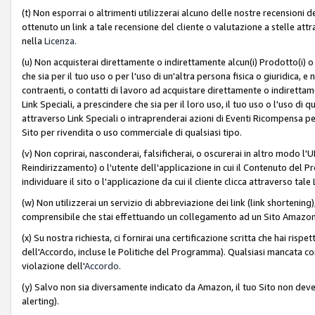
(t) Non esporrai o altrimenti utilizzerai alcuno delle nostre recensioni de
ottenuto un link a tale recensione del cliente o valutazione a stelle attra
nella
Licenza
.
(u) Non acquisterai direttamente o indirettamente alcun(i) Prodotto(i) o
che sia per il tuo uso o per l'uso di un'altra persona fisica o giuridica, e
contraenti, o contatti di lavoro ad acquistare direttamente o indirett
Link Speciali, a prescindere che sia per il loro uso, il tuo uso o l'uso di 
attraverso Link Speciali o intraprenderai azioni di Eventi Ricompensa per
Sito per rivendita o uso commerciale di qualsiasi tipo.
(v) Non coprirai, nasconderai, falsificherai, o oscurerai in altro modo l'U
Reindirizzamento) o l'utente dell'applicazione in cui il Contenuto del
individuare il sito o l'applicazione da cui il cliente clicca attraverso ta
(w) Non utilizzerai un servizio di abbreviazione dei link (link shortening
comprensibile che stai effettuando un collegamento ad un Sito Amazo
(x) Su nostra richiesta, ci fornirai una certificazione scritta che hai r
dell'Accordo, incluse le Politiche del Programma). Qualsiasi mancata co
violazione dell'
Accordo
.
(y) Salvo non sia diversamente indicato da Amazon, il tuo Sito non deve 
alerting).