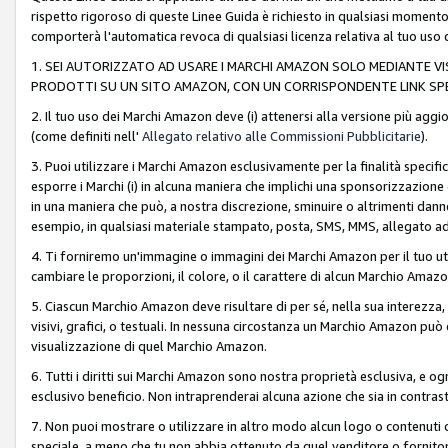
rispetto rigoroso di queste Linee Guida è richiesto in qualsiasi momento
comporterà l'automatica revoca di qualsiasi licenza relativa al tuo us
1. SEI AUTORIZZATO AD USARE I MARCHI AMAZON SOLO MEDIANTE VISU
PRODOTTI SU UN SITO AMAZON, CON UN CORRISPONDENTE LINK SPE
2. Il tuo uso dei Marchi Amazon deve (i) attenersi alla versione più agg
(come definiti nell'
Allegato relativo alle Commissioni Pubblicitarie
).
3. Puoi utilizzare i Marchi Amazon esclusivamente per la finalità speci
esporre i Marchi (i) in alcuna maniera che implichi una sponsorizzazione o 
in una maniera che può, a nostra discrezione, sminuire o altrimenti dann
esempio, in qualsiasi materiale stampato, posta, SMS, MMS, allegato ad 
4. Ti forniremo un'immagine o immagini dei Marchi Amazon per il tuo ut
cambiare le proporzioni, il colore, o il carattere di alcun Marchio Am
5. Ciascun Marchio Amazon deve risultare di per sé, nella sua interezza
visivi, grafici, o testuali. In nessuna circostanza un Marchio Amazon può
visualizzazione di quel Marchio Amazon.
6. Tutti i diritti sui Marchi Amazon sono nostra proprietà esclusiva, e
esclusivo beneficio. Non intraprenderai alcuna azione che sia in contrasto 
7. Non puoi mostrare o utilizzare in altro modo alcun logo o contenuti cr
speciale, a meno che tu non abbia ottenuto da quel venditore o fornitore