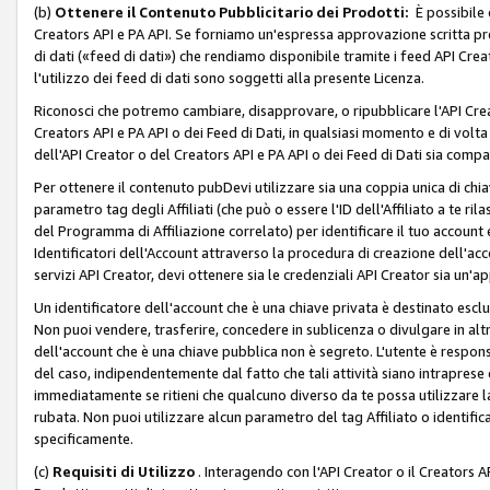
(b)
Ottenere il Contenuto Pubblicitario dei Prodotti:
È possibile 
Creators API e PA API. Se forniamo un'espressa approvazione scritta pre
di dati («feed di dati») che rendiamo disponibile tramite i feed API Creat
l'utilizzo dei feed di dati sono soggetti alla presente Licenza.
Riconosci che potremo cambiare, disapprovare, o ripubblicare l'API Creato
Creators API e PA API o dei Feed di Dati, in qualsiasi momento e di volta i
dell'API Creator o del Creators API e PA API o dei Feed di Dati sia compati
Per ottenere il contenuto pubDevi utilizzare sia una coppia unica di chiav
parametro tag degli Affiliati (che può o essere l'ID dell'Affiliato a te r
del Programma di Affiliazione correlato) per identificare il tuo account e
Identificatori dell'Account attraverso la procedura di creazione dell'acc
servizi API Creator, devi ottenere sia le credenziali API Creator sia un'a
Un identificatore dell'account che è una chiave privata è destinato esc
Non puoi vendere, trasferire, concedere in sublicenza o divulgare in alt
dell'account che è una chiave pubblica non è segreto. L'utente è responsabi
del caso, indipendentemente dal fatto che tali attività siano intraprese 
immediatamente se ritieni che qualcuno diverso da te possa utilizzare la 
rubata. Non puoi utilizzare alcun parametro del tag Affiliato o identif
specificamente.
(c)
Requisiti di Utilizzo
. Interagendo con l'API Creator o il Creators A