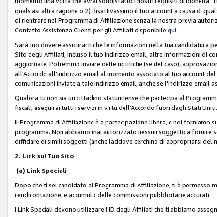
momento una volta che avrai soddisfatto i nostri requisiti di idoneità. 
qualsiasi altra ragione o 2) disattivassimo il tuo account a causa di qua
di rientrare nel Programma di Affiliazione senza la nostra previa autor
Contatto Assistenza Clienti per gli Affiliati disponibile
qui
.
Sarà tuo dovere assicurarti che le informazioni nella tua candidatura pe
Sito degli Affiliati, incluso il tuo indirizzo email, altre informazioni di
aggiornate. Potremmo inviare delle notifiche (se del caso), approvazioni
all'Accordo all'indirizzo email al momento associato al tuo account del
comunicazioni inviate a tale indirizzo email, anche se l'indirizzo email 
Qualora tu non sia un cittadino statunitense che partecipa al Programma
fiscali, eseguirai tutti i servizi in virtù dell'Accordo fuori dagli Stati Uniti
Il Programma di Affiliazione è a partecipazione libera, e noi forniamo sul S
programma. Non abbiamo mai autorizzato nessun soggetto a fornire servi
diffidare di simili soggetti (anche laddove cerchino di appropriarsi del
2. Link sul Tuo Sito
(a) Link Speciali
Dopo che ti sei candidato al Programma di Affiliazione, ti è permesso mos
rendicontazione, e accumulo delle commissioni pubblicitarie accurati.
I Link Speciali devono utilizzare l'ID degli Affiliati che ti abbiamo asseg