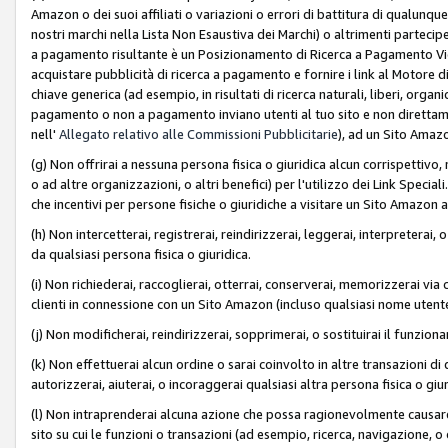
Amazon o dei suoi affiliati o variazioni o errori di battitura di qualunqu
nostri marchi nella Lista Non Esaustiva dei Marchi) o altrimenti partecipe
a pagamento risultante è un Posizionamento di Ricerca a Pagamento Vie
acquistare pubblicità di ricerca a pagamento e fornire i link al Motore di 
chiave generica (ad esempio, in risultati di ricerca naturali, liberi, organ
pagamento o non a pagamento inviano utenti al tuo sito e non direttam
nell'
Allegato relativo alle Commissioni Pubblicitarie
), ad un Sito Amaz
(g) Non offrirai a nessuna persona fisica o giuridica alcun corrispettivo, 
o ad altre organizzazioni, o altri benefici) per l'utilizzo dei Link Spe
che incentivi per persone fisiche o giuridiche a visitare un Sito Amazon a
(h) Non intercetterai, registrerai, reindirizzerai, leggerai, interpreterai
da qualsiasi persona fisica o giuridica.
(i) Non richiederai, raccoglierai, otterrai, conserverai, memorizzerai via 
clienti in connessione con un Sito Amazon (incluso qualsiasi nome utent
(j) Non modificherai, reindirizzerai, sopprimerai, o sostituirai il funzio
(k) Non effettuerai alcun ordine o sarai coinvolto in altre transazioni di
autorizzerai, aiuterai, o incoraggerai qualsiasi altra persona fisica o giu
(l) Non intraprenderai alcuna azione che possa ragionevolmente causare 
sito su cui le funzioni o transazioni (ad esempio, ricerca, navigazione, 