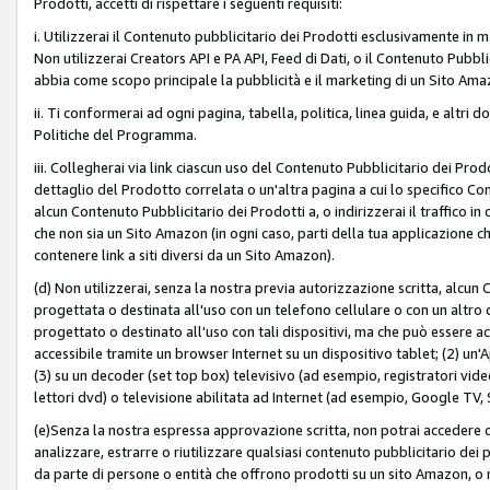
Prodotti, accetti di rispettare i seguenti requisiti:
i. Utilizzerai il Contenuto pubblicitario dei Prodotti esclusivamente in m
Non utilizzerai Creators API e PA API, Feed di Dati, o il Contenuto Pubbli
abbia come scopo principale la pubblicità e il marketing di un Sito Amaz
ii. Ti conformerai ad ogni pagina, tabella, politica, linea guida, e altri d
Politiche del Programma.
iii. Collegherai via link ciascun uso del Contenuto Pubblicitario dei Pr
dettaglio del Prodotto correlata o un'altra pagina a cui lo specifico Con
alcun Contenuto Pubblicitario dei Prodotti a, o indirizzerai il traffico i
che non sia un Sito Amazon (in ogni caso, parti della tua applicazione
contenere link a siti diversi da un Sito Amazon).
(d) Non utilizzerai, senza la nostra previa autorizzazione scritta, alcun
progettata o destinata all'uso con un telefono cellulare o con un altro d
progettato o destinato all'uso con tali dispositivi, ma che può essere acc
accessibile tramite un browser Internet su un dispositivo tablet; (2) u
(3) su un decoder (set top box) televisivo (ad esempio, registratori video d
lettori dvd) o televisione abilitata ad Internet (ad esempio, Google TV,
(e)Senza la nostra espressa approvazione scritta, non potrai accedere o u
analizzare, estrarre o riutilizzare qualsiasi contenuto pubblicitario dei
da parte di persone o entità che offrono prodotti su un sito Amazon, o