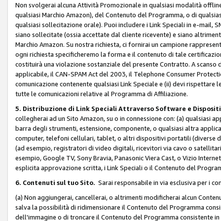
Non svolgerai alcuna Attività Promozionale in qualsiasi modalità offline, a
qualsiasi Marchio Amazon), del Contenuto del Programma, o di qualsiasi
qualsiasi sollecitazione orale). Puoi includere i Link Speciali in e-mail, 
siano sollecitate (ossia accettate dal cliente ricevente) e siano altriment
Marchio Amazon. Su nostra richiesta, ci fornirai un campione rappresentati
ogni richiesta specificheremo la forma e il contenuto di tale certificazi
costituirà una violazione sostanziale del presente Contratto. A scanso di 
applicabile, il CAN-SPAM Act del 2003, il Telephone Consumer Protection 
comunicazione contenente qualsiasi Link Speciale e (ii) devi rispettare l
tutte le comunicazioni relative al Programma di Affiliazione.
5. Distribuzione di Link Speciali Attraverso Software e Disposit
collegherai ad un Sito Amazon, su o in connessione con: (a) qualsiasi a
barra degli strumenti, estensione, componente, o qualsiasi altra applicazi
computer, telefoni cellulari, tablet, o altri dispositivi portatili (divers
(ad esempio, registratori di video digitali, ricevitori via cavo o satellitar
esempio, Google TV, Sony Bravia, Panasonic Viera Cast, o Vizio Internet 
esplicita approvazione scritta, i Link Speciali o il Contenuto del Pro
6. Contenuti sul tuo Sito.
Sarai responsabile in via esclusiva per i con
(a) Non aggiungerai, cancellerai, o altrimenti modificherai alcun Conte
salva la possibilità di ridimensionare il Contenuto del Programma consi
dell'immagine o di troncare il Contenuto del Programma consistente in un