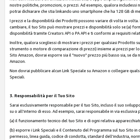
nostre politiche, promozioni, o prezzi. Ad esempio, qualora includessi
potrai dichiarare che stia linkando uno smartphone che ha 128 GB di m
I prezzi e la disponibilità dei Prodotti possono variare di volta in volta
cambiare, il tuo Sito può mostrare prezzi e disponibilità solo se:(a) fornia
disponibilità tramite Creators API o PA API e ti conformi ai requisiti rela
Inoltre, qualora scegliessi di mostrare i prezzi per qualsiasi Prodotto su
strumento o motore di comparazione di prezzi) insieme ai prezzi per lo s
Sito Amazon, dovrai esporre sia il "nuovo" prezzo più basso sia, se da noi
Amazon.
Non dovrai pubblicare alcun Link Speciale su Amazon o collegare qualsia
Speciali.
3. Responsabilità per il Tuo Sito
Sarai esclusivamente responsabile per il tuo Sito, incluso il suo svilu
su o all'interno di esso. Ad esempio, sarai responsabile in via esclusiva 
(a) il funzionamento tecnico del tuo Sito e di ogni relativa apparecchia
(b) esporre i Link Speciali e il Contenuto del Programma sul tuo Sito in 
permesso, linea guida, codice di condotta, standard dell'industria, norme