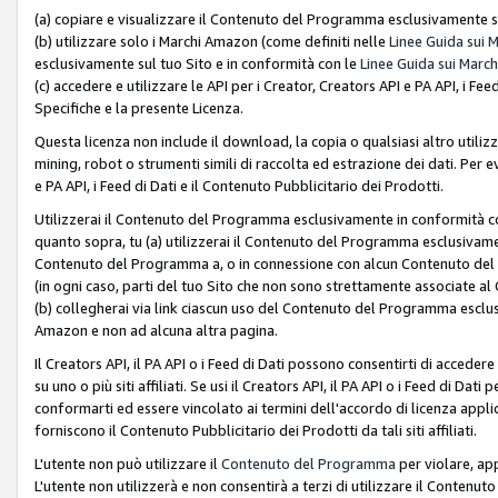
(a) copiare e visualizzare il Contenuto del Programma esclusivamente su
(b) utilizzare solo i Marchi Amazon (come definiti nelle
Linee Guida sui 
esclusivamente sul tuo Sito e in conformità con le
Linee Guida sui March
(c) accedere e utilizzare le API per i Creator, Creators API e PA API, i F
Specifiche e la presente Licenza.
Questa licenza non include il download, la copia o qualsiasi altro utiliz
mining, robot o strumenti simili di raccolta ed estrazione dei dati. Per 
e PA API, i Feed di Dati e il Contenuto Pubblicitario dei Prodotti.
Utilizzerai il Contenuto del Programma esclusivamente in conformità con
quanto sopra, tu (a) utilizzerai il Contenuto del Programma esclusivamen
Contenuto del Programma a, o in connessione con alcun Contenuto del P
(in ogni caso, parti del tuo Sito che non sono strettamente associate a
(b) collegherai via link ciascun uso del Contenuto del Programma esclus
Amazon e non ad alcuna altra pagina.
Il Creators API, il PA API o i Feed di Dati possono consentirti di accedere 
su uno o più siti affiliati. Se usi il Creators API, il PA API o i Feed di Dati
conformarti ed essere vincolato ai termini dell'accordo di licenza applicab
forniscono il Contenuto Pubblicitario dei Prodotti da tali siti affiliati.
L'utente non può utilizzare il
Contenuto del Programma
per violare, app
L'utente non utilizzerà e non consentirà a terzi di utilizzare il Conten