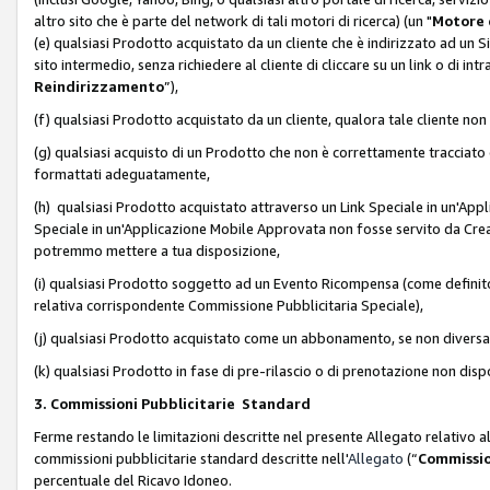
altro sito che è parte del network di tali motori di ricerca) (un "
Motore 
(e) qualsiasi Prodotto acquistato da un cliente che è indirizzato ad un 
sito intermedio, senza richiedere al cliente di cliccare su un link o di in
Reindirizzamento
”),
(f) qualsiasi Prodotto acquistato da un cliente, qualora tale cliente non
(g) qualsiasi acquisto di un Prodotto che non è correttamente tracciat
formattati adeguatamente,
(h) qualsiasi Prodotto acquistato attraverso un Link Speciale in un'App
Speciale in un'Applicazione Mobile Approvata non fosse servito da Creator
potremmo mettere a tua disposizione,
(i) qualsiasi Prodotto soggetto ad un Evento Ricompensa (come definito a
relativa corrispondente Commissione Pubblicitaria Speciale),
(j) qualsiasi Prodotto acquistato come un abbonamento, se non divers
(k) qualsiasi Prodotto in fase di pre-rilascio o di prenotazione non disp
3. Commissioni Pubblicitarie Standard
Ferme restando le limitazioni descritte nel presente Allegato relativo a
commissioni pubblicitarie standard descritte nell'
Allegato
(“
Commissio
percentuale del Ricavo Idoneo.