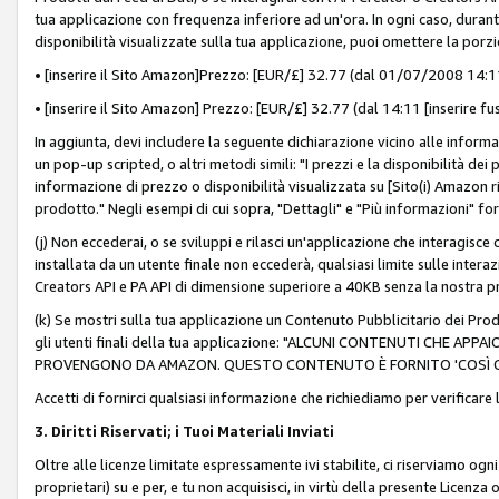
tua applicazione con frequenza inferiore ad un'ora. In ogni caso, durante
disponibilità visualizzate sulla tua applicazione, puoi omettere la porz
• [inserire il Sito Amazon]Prezzo: [EUR/£] 32.77 (dal 01/07/2008 14:11 
• [inserire il Sito Amazon] Prezzo: [EUR/£] 32.77 (dal 14:11 [inserire fu
In aggiunta, devi includere la seguente dichiarazione vicino alle informa
un pop-up scripted, o altri metodi simili: "I prezzi e la disponibilità de
informazione di prezzo o disponibilità visualizzata su [Sito(i) Amazon ri
prodotto." Negli esempi di cui sopra, "Dettagli" e "Più informazioni" fo
(j) Non eccederai, o se sviluppi e rilasci un'applicazione che interagisce
installata da un utente finale non eccederà, qualsiasi limite sulle interazi
Creators API e PA API di dimensione superiore a 40KB senza la nostra p
(k) Se mostri sulla tua applicazione un Contenuto Pubblicitario dei Prodo
gli utenti finali della tua applicazione: "ALCUNI CONTENUTI CHE AP
PROVENGONO DA AMAZON. QUESTO CONTENUTO È FORNITO 'COSÌ CO
Accetti di fornirci qualsiasi informazione che richiediamo per verificare
3. Diritti Riservati; i Tuoi Materiali Inviati
Oltre alle licenze limitate espressamente ivi stabilite, ci riserviamo ogni dir
proprietari) su e per, e tu non acquisisci, in virtù della presente Licenza