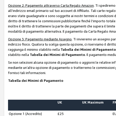
Opzione 2: Pagamento attraverso Carta Regalo Amazon
. Ti spediremo
all'indirizzo email primario sul tuo account di Affiliato. Tali carte rega
erano state guadagnate e sono soggette ai nostri termini e condizioni de
diritto di trattenere le commissioni pubblicitarie finché l'importo tota
inoltre il diritto di trattenere la parte dei pagamenti che supera il lim
modalità di pagamento alternativa. Il pagamento da Carta Regalo Amazo
Opzione 3: Pagamento mediante Assegno
. Ti invieremo un assegno par
indirizzo fisico. Qualora tu scelga questa opzione, ci riserviamo il diri
raggiunga il minimo stabilito nella
Tabella dei Minimi di Pagamento
stabilito nella
Tabella dei Minimi di Pagamento
. Il pagamento media
Se non selezioni alcuna opzione di pagamento o aggiorni le relative in
mediante un’altra opzione di pagamento o tratterremo le commissioni p
fornisci tali informazioni.
Tabella dei Minimi di Pagamento
UK
UK Maximum
FR
Opzione 1 (Accredito)
£25
E