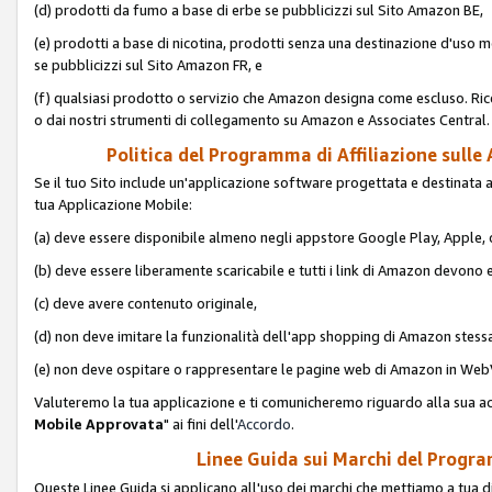
(d) prodotti da fumo a base di erbe se pubblicizzi sul Sito Amazon BE,
(e) prodotti a base di nicotina, prodotti senza una destinazione d'uso m
se pubblicizzi sul Sito Amazon FR, e
(f) qualsiasi prodotto o servizio che Amazon designa come escluso. Rice
o dai nostri strumenti di collegamento su Amazon e Associates Central.
Politica del Programma di Affiliazione sulle A
Se il tuo Sito include un'applicazione software progettata e destinata all'u
tua Applicazione Mobile:
(a) deve essere disponibile almeno negli appstore Google Play, Apple
(b) deve essere liberamente scaricabile e tutti i link di Amazon devono 
(c) deve avere contenuto originale,
(d) non deve imitare la funzionalità dell'app shopping di Amazon stess
(e) non deve ospitare o rappresentare le pagine web di Amazon in We
Valuteremo la tua applicazione e ti comunicheremo riguardo alla sua acc
Mobile Approvata
" ai fini dell'
Accordo
.
Linee Guida sui Marchi del Program
Queste Linee Guida si applicano all'uso dei marchi che mettiamo a tua