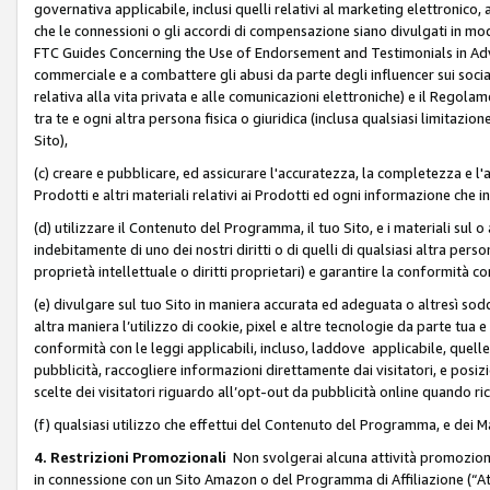
governativa applicabile, inclusi quelli relativi al marketing elettronico, 
che le connessioni o gli accordi di compensazione siano divulgati in mo
FTC Guides Concerning the Use of Endorsement and Testimonials in Adve
commerciale e a combattere gli abusi da parte degli influencer sui soci
relativa alla vita privata e alle comunicazioni elettroniche) e il Rego
tra te e ogni altra persona fisica o giuridica (inclusa qualsiasi limitazion
Sito),
(c) creare e pubblicare, ed assicurare l'accuratezza, la completezza e l'a
Prodotti e altri materiali relativi ai Prodotti ed ogni informazione che in
(d) utilizzare il Contenuto del Programma, il tuo Sito, e i materiali sul 
indebitamente di uno dei nostri diritti o di quelli di qualsiasi altra persona 
proprietà intellettuale o diritti proprietari) e garantire la conformità co
(e) divulgare sul tuo Sito in maniera accurata ed adeguata o altresì soddi
altra maniera l’utilizzo di cookie, pixel e altre tecnologie da parte tua e di
conformità con le leggi applicabili, incluso, laddove applicabile, quelle t
pubblicità, raccogliere informazioni direttamente dai visitatori, e posiz
scelte dei visitatori riguardo all’opt-out da pubblicità online quando ri
(f) qualsiasi utilizzo che effettui del Contenuto del Programma, e dei 
4. Restrizioni Promozionali
Non svolgerai alcuna attività promozionale
in connessione con un Sito Amazon o del Programma di Affiliazione (“At