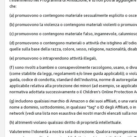
che:
(a) promuovono o contengono materiale sessualmente esplicito o osc
(b) promuovono la violenza o contengono materiali violenti o promuov
(c) promuovono o contengono materiale falso, ingannevole, calunnioso
(d) promuovono o contengono materiali o attività che istighino all'odio, m
quelle sulla base della razza, colore, sesso, religione, nazionalità, disa
(e) promuovono o intraprendono attività illegali,
(f) sono rivolti a bambini o consapevolmente raccolgono, usano, o divulg
(come stabilite da leggi, regolamenti e/o linee guida applicabili); o vi
guida, codice di condotta, standard dell'industria, norme di autoregolame
applicabile relativa alla protezione dei minori (ad esempio, se applicabi
normativa adottata successivamente o il Children’s Online Protection Ac
(g) includono qualsiasi marchio di Amazon o dei suoi affiliati, o una varia
nome a dominio, sottodominio, in qualsiasi "tag" o ID degli Affiliati, o in
network (vedi una lista non esaustiva dei nostri marchi elencati sulla no
(h) altrimenti violano qualsiasi diritto di proprietà intellettuale.
Valuteremo l'idoneità a nostra sola discrezione. Qualora respingessimo l