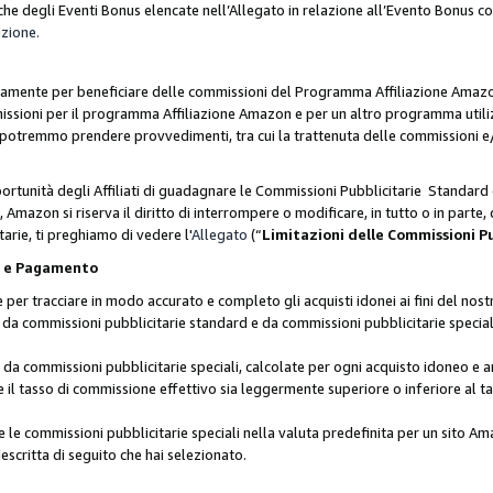
he degli Eventi Bonus elencate nell’Allegato in relazione all’Evento Bonus 
azione.
lusivamente per beneficiare delle commissioni del Programma Affiliazione Amaz
missioni per il programma Affiliazione Amazon e per un altro programma utili
 potremmo prendere provvedimenti, tra cui la trattenuta delle commissioni e/
ortunità degli Affiliati di guadagnare le Commissioni Pubblicitarie Standard 
Amazon si riserva il diritto di interrompere o modificare, in tutto o in parte,
arie, ti preghiamo di vedere l'
Allegato
(“
Limitazioni delle Commissioni P
ie e Pagamento
 tracciare in modo accurato e completo gli acquisti idonei ai fini del nostr
te da commissioni pubblicitarie standard e da commissioni pubblicitarie speci
da commissioni pubblicitarie speciali, calcolate per ogni acquisto idoneo e ar
il tasso di commissione effettivo sia leggermente superiore o inferiore al tas
le commissioni pubblicitarie speciali nella valuta predefinita per un sito Am
escritta di seguito che hai selezionato.