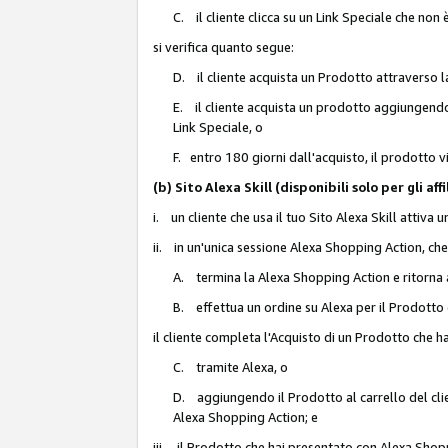
C. il cliente clicca su un Link Speciale che non
si verifica quanto segue:
D. il cliente acquista un Prodotto attraverso l
E. il cliente acquista un prodotto aggiungendo 
Link Speciale, o
F. entro 180 giorni dall'acquisto, il prodotto 
(b) Sito Alexa Skill (disponibili solo per gli 
i. un cliente che usa il tuo Sito Alexa Skill attiva 
ii. in un'unica sessione Alexa Shopping Action, che
A. termina la Alexa Shopping Action e ritorna 
B. effettua un ordine su Alexa per il Prodotto
il cliente completa l'Acquisto di un Prodotto che 
C. tramite Alexa, o
D. aggiungendo il Prodotto al carrello del clie
Alexa Shopping Action; e
iii. il Prodotto che hai presentato con Alexa Shopp