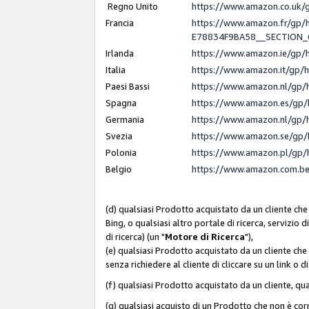
Regno Unito
https://www.amazon.co.uk
Francia
https://www.amazon.fr/gp
E78834F9BA58__SECTION
Irlanda
https://www.amazon.ie/gp
Italia
https://www.amazon.it/gp/
Paesi Bassi
https://www.amazon.nl/gp/
Spagna
https://www.amazon.es/gp/
Germania
https://www.amazon.nl/gp/
Svezia
https://www.amazon.se/gp/
Polonia
https://www.amazon.pl/gp/
Belgio
https://www.amazon.com.b
(d) qualsiasi Prodotto acquistato da un cliente che
Bing, o qualsiasi altro portale di ricerca, servizio 
di ricerca) (un "
Motore di Ricerca
"),
(e) qualsiasi Prodotto acquistato da un cliente che
senza richiedere al cliente di cliccare su un link o 
(f) qualsiasi Prodotto acquistato da un cliente, qua
(g) qualsiasi acquisto di un Prodotto che non è c