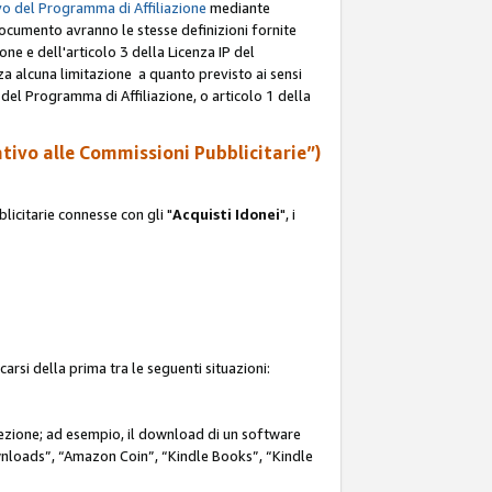
o del Programma di Affiliazione
mediante
documento avranno le stesse definizioni fornite
ione e dell'articolo 3 della Licenza IP del
za alcuna limitazione a quanto previsto ai sensi
P del Programma di Affiliazione, o articolo 1 della
ativo alle Commissioni Pubblicitarie”)
icitarie connesse con gli "
Acquisti Idonei
", i
carsi della prima tra le seguenti situazioni:
rezione; ad esempio, il download di un software
nloads”, “Amazon Coin”, “Kindle Books”, “Kindle