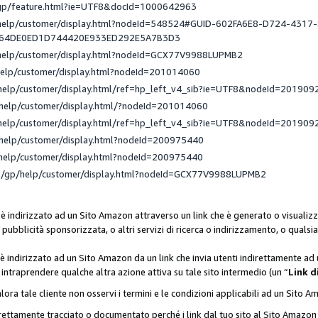
/gp/feature.html?ie=UTF8&docId=1000642963
/help/customer/display.html?nodeId=548524#GUID-602FA6E8-D724-4317
_64DE0ED1D744420E933ED292E5A7B3D3
/help/customer/display.html?nodeId=GCX77V9988LUPMB2
help/customer/display.html?nodeId=201014060
help/customer/display.html/ref=hp_left_v4_sib?ie=UTF8&nodeId=201909
help/customer/display.html/?nodeId=201014060
help/customer/display.html/ref=hp_left_v4_sib?ie=UTF8&nodeId=201909
help/customer/display.html?nodeId=200975440
help/customer/display.html?nodeId=200975440
e/gp/help/customer/display.html?nodeId=GCX77V9988LUPMB2
 è indirizzato ad un Sito Amazon attraverso un link che è generato o visualizz
di pubblicità sponsorizzata, o altri servizi di ricerca o indirizzamento, o qualsi
 è indirizzato ad un Sito Amazon da un link che invia utenti indirettamente a
di intraprendere qualche altra azione attiva su tale sito intermedio (un “
Link d
lora tale cliente non osservi i termini e le condizioni applicabili ad un Sito 
orrettamente tracciato o documentato perché i link dal tuo sito al Sito Ama