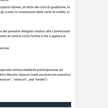
quisto Idoneo, al netto dei costi di spedizione, le
 gli sconti, le commissioni delle carte di credito, e i
ne del presente Allegato relativo alle Commissioni
mmo di volta in volta fornire e che si applica al
iazione:
acquistato inclusa mediante partecipazione ad
i altro Marchio Amazon (vedi una lista non esaustiva
 “ammazon”, “amaozn”, and “kindel”)