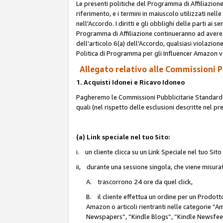
Le presenti politiche del Programma di Affiliazione
riferimento, e i termini in maiuscolo utilizzati ne
nell'Accordo. I diritti e gli obblighi delle parti ai 
Programma di Affiliazione continueranno ad avere e
dell'articolo 6(a) dell'Accordo, qualsiasi violazion
Politica di Programma per gli Influencer Amazon v
Allegato relativo alle Commissioni Pu
1. Acquisti Idonei e Ricavo Idoneo
Pagheremo le Commissioni Pubblicitarie Standard de
quali (nel rispetto delle esclusioni descritte nel p
(a) Link speciale nel tuo Sito:
i. un cliente clicca su un Link Speciale nel tuo Sit
ii, durante una sessione singola, che viene misurata
A. trascorrono 24 ore da quel click,
B. il cliente effettua un ordine per un Prodot
Amazon o articoli rientranti nelle categorie 
Newspapers”, “Kindle Blogs”, “Kindle Newsfeed