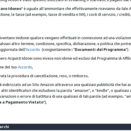
cavo Idoneo
" è uguale all'ammontare che effettivamente riceviamo da tale Ac
one, le tasse (ad esempio, tasse di vendita e IVA), i costi di servizio, i crediti,
diventano inidonei qualora vengano effettuati in connessione ad una violazio
lsiasi altro termine, condizione, specifica, dichiarazione, e politica che potre
aggiornata dell'
Accordo
(congiuntamente i "
Documenti del Programma
").
bero Acquisti Idonei sono invece non idonei ed esclusi dal Programma di Affil
one del tuo
Accordo
,
ivata la procedura di cancellazione, reso, o rimborso,
e è indirizzato ad un Sito Amazon attraverso una qualsiasi pubblicità che hai 
 o altri identificatori che includono la parola “amazon”, o “kindle”, o qualsias
o variazioni o errore di battitura di una qualsiasi di tali parole (ad esempio,
ca a Pagamento Vietato
"),
Marchi