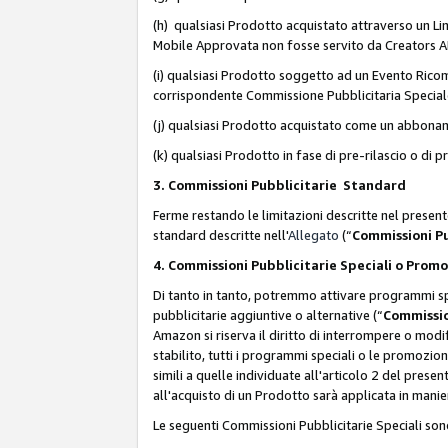
(h) qualsiasi Prodotto acquistato attraverso un Li
Mobile Approvata non fosse servito da Creators API 
(i) qualsiasi Prodotto soggetto ad un Evento Ricomp
corrispondente Commissione Pubblicitaria Special
(j) qualsiasi Prodotto acquistato come un abbona
(k) qualsiasi Prodotto in fase di pre-rilascio o di
3. Commissioni Pubblicitarie Standard
Ferme restando le limitazioni descritte nel present
standard descritte nell'
Allegato
(“
Commissioni P
4. Commissioni Pubblicitarie Speciali o Prom
Di tanto in tanto, potremmo attivare programmi spe
pubblicitarie aggiuntive o alternative (“
Commissio
Amazon si riserva il diritto di interrompere o mod
stabilito, tutti i programmi speciali o le promozi
simili a quelle individuate all'articolo 2 del pres
all'acquisto di un Prodotto sarà applicata in mani
Le seguenti Commissioni Pubblicitarie Speciali son