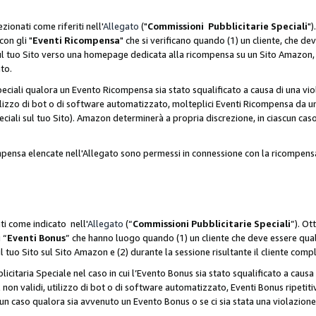
zionati come riferiti nell'
Allegato
("
Commissioni Pubblicitarie Speciali
")
con gli "
Eventi Ricompensa
" che si verificano quando (1) un cliente, che 
 sul tuo Sito verso una homepage dedicata alla ricompensa su un Sito Amazon, e
ato.
iali qualora un Evento Ricompensa sia stato squalificato a causa di una viol
utilizzo di bot o di software automatizzato, molteplici Eventi Ricompensa da u
ciali sul tuo Sito). Amazon determinerà a propria discrezione, in ciascun ca
ompensa elencate nell'Allegato sono permessi in connessione con la ricompen
ti come indicato nell'
Allegato
(“
Commissioni Pubblicitarie Speciali
”). Ot
 “
Eventi Bonus
” che hanno luogo quando (1) un cliente che deve essere qua
ul tuo Sito sul Sito Amazon e (2) durante la sessione risultante il cliente comp
taria Speciale nel caso in cui l’Evento Bonus sia stato squalificato a causa d
 non validi, utilizzo di bot o di software automatizzato, Eventi Bonus ripetitiv
un caso qualora sia avvenuto un Evento Bonus o se ci sia stata una violazion