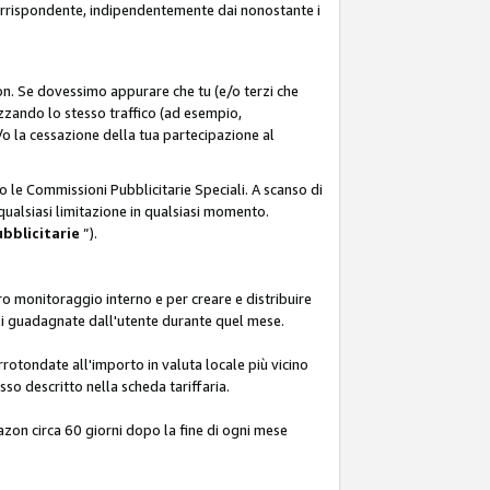
corrispondente, indipendentemente dai nonostante i
on. Se dovessimo appurare che tu (e/o terzi che
zzando lo stesso traffico (ad esempio,
o la cessazione della tua partecipazione al
o le Commissioni Pubblicitarie Speciali. A scanso di
 qualsiasi limitazione in qualsiasi momento.
ubblicitarie
”).
o monitoraggio interno e per creare e distribuire
ali guadagnate dall'utente durante quel mese.
rotondate all'importo in valuta locale più vicino
so descritto nella scheda tariffaria.
azon circa 60 giorni dopo la fine di ogni mese