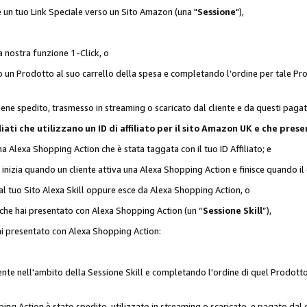
 è un tuo Link Speciale verso un Sito Amazon (una "
Sessione
"),
a nostra funzione 1-Click, o
un Prodotto al suo carrello della spesa e completando l’ordine per tale Prodo
viene spedito, trasmesso in streaming o scaricato dal cliente e da questi paga
affiliati che utilizzano un ID di affiliato per il sito Amazon UK e che p
una Alexa Shopping Action che è stata taggata con il tuo ID Affiliato; e
 inizia quando un cliente attiva una Alexa Shopping Action e finisce quando il 
al tuo Sito Alexa Skill oppure esce da Alexa Shopping Action, o
 che hai presentato con Alexa Shopping Action (un “
Sessione Skill
”),
hai presentato con Alexa Shopping Action:
nte nell'ambito della Sessione Skill e completando l'ordine di quel Prodotto 
ing Action è stato spedito, utilizzato in streaming o scaricato, e pagato dal c