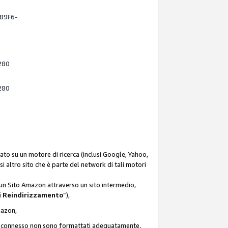
-89F6-
280
280
ato su un motore di ricerca (inclusi Google, Yahoo,
asi altro sito che è parte del network di tali motori
d un Sito Amazon attraverso un sito intermedio,
i Reindirizzamento
”),
Amazon,
zon connesso non sono formattati adeguatamente,