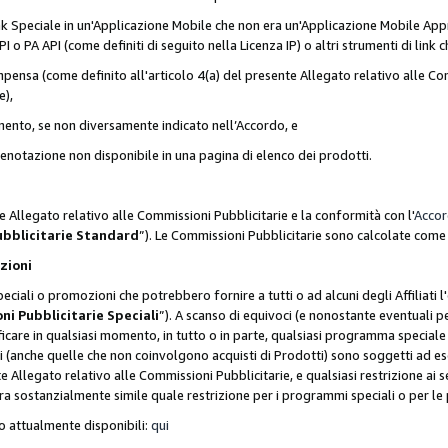
nk Speciale in un'Applicazione Mobile che non era un'Applicazione Mobile Appr
o PA API (come definiti di seguito nella Licenza IP) o altri strumenti di lin
ensa (come definito all'articolo 4(a) del presente Allegato relativo alle Com
e),
mento, se non diversamente indicato nell’Accordo, e
 prenotazione non disponibile in una pagina di elenco dei prodotti.
e Allegato relativo alle Commissioni Pubblicitarie e la conformità con l'
Acco
ubblicitarie Standard
”). Le Commissioni Pubblicitarie sono calcolate com
ozioni
ciali o promozioni che potrebbero fornire a tutti o ad alcuni degli Affiliati
ni Pubblicitarie Speciali
”). A scanso di equivoci (e nonostante eventuali pe
ificare in qualsiasi momento, in tutto o in parte, qualsiasi programma specia
oni (anche quelle che non coinvolgono acquisti di Prodotti) sono soggetti ad 
ente Allegato relativo alle Commissioni Pubblicitarie, e qualsiasi restrizione 
era sostanzialmente simile quale restrizione per i programmi speciali o per l
o attualmente disponibili:
qui