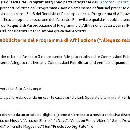
 ("
Politiche del Programma
") sono parte integrante dell'
Accordo Operativ
lle presenti Politiche del Programma e non diversamente definiti nel presente 
sensi degli articoli 3 e 6 dei Requisiti di Partecipazione al Programma di Affiliaz
fficacia dopo la cessazione dell'Accordo. Per evitare qualsiasi dubbio e sen
e dei Requisiti di Partecipazione al Programma di Affiliazione, della Licenza I
errà considerata una violazione grave dell'Accordo.
bblicitarie del Programma di Affiliazione (“Allegato rel
scritte nell'articolo 3 del presente Allegato relativo alle Commissioni Pubbl
resente Allegato relativo alle Commissioni Pubblicitarie) si verificano quando:
o verso un Sito Amazon; e
 a partire da quando un cliente clicca su tale Link Speciale e termina al verifi
to diverso da un prodotto digitale (come determinato a nostra esclusiva disc
“Amazon Music”, “Amazon Shorts”, “eDocs”, “Amazon Prime Video”, “Game Dow
s” o “Kindle Magazines”) (un “
Prodotto Digitale
”), o