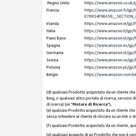
Regno Unito
https://www.amazon.co.uk
Francia
https://www.amazon.fr/gp
E78834F9BA58__SECTION
Irlanda
https://www.amazon.ie/gp
Italia
https://www.amazon.it/gp/
Paesi Bassi
https://www.amazon.nl/gp/
Spagna
https://www.amazon.es/gp/
Germania
https://www.amazon.nl/gp/
Svezia
https://www.amazon.se/gp/
Polonia
https://www.amazon.pl/gp/
Belgio
https://www.amazon.com.b
(d) qualsiasi Prodotto acquistato da un cliente che
Bing, o qualsiasi altro portale di ricerca, servizio 
di ricerca) (un "
Motore di Ricerca
"),
(e) qualsiasi Prodotto acquistato da un cliente che
senza richiedere al cliente di cliccare su un link o 
(f) qualsiasi Prodotto acquistato da un cliente, qua
(g) qualsiasi acquisto di un Prodotto che non è c