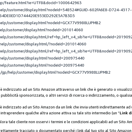
/gp/feature.html?ie=UTF8&docId=1000642963
/help/customer/display.html?nodeId=548524#GUID-602FA6E8-D724-4317
_64DE0ED1D744420E933ED292E5A7B3D3
/help/customer/display.html?nodeId=GCX77V9988LUPMB2
help/customer/display.html?nodeId=201014060
help/customer/display.html/ref=hp_left_v4_sib?ie=UTF8&nodeId=201909
help/customer/display.html/?nodeId=201014060
help/customer/display.html/ref=hp_left_v4_sib?ie=UTF8&nodeId=201909
help/customer/display.html?nodeId=200975440
help/customer/display.html?nodeId=200975440
e/gp/help/customer/display.html?nodeId=GCX77V9988LUPMB2
 è indirizzato ad un Sito Amazon attraverso un link che è generato o visualizz
di pubblicità sponsorizzata, o altri servizi di ricerca o indirizzamento, o qualsi
 è indirizzato ad un Sito Amazon da un link che invia utenti indirettamente a
di intraprendere qualche altra azione attiva su tale sito intermedio (un “
Link d
lora tale cliente non osservi i termini e le condizioni applicabili ad un Sito 
orrettamente tracciato o documentato perché i link dal tuo sito al Sito Ama