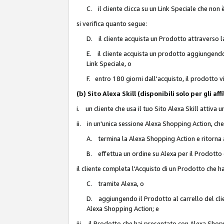
C. il cliente clicca su un Link Speciale che non
si verifica quanto segue:
D. il cliente acquista un Prodotto attraverso l
E. il cliente acquista un prodotto aggiungendo 
Link Speciale, o
F. entro 180 giorni dall'acquisto, il prodotto 
(b) Sito Alexa Skill (disponibili solo per gli 
i. un cliente che usa il tuo Sito Alexa Skill attiva 
ii. in un'unica sessione Alexa Shopping Action, che
A. termina la Alexa Shopping Action e ritorna 
B. effettua un ordine su Alexa per il Prodotto
il cliente completa l'Acquisto di un Prodotto che 
C. tramite Alexa, o
D. aggiungendo il Prodotto al carrello del clie
Alexa Shopping Action; e
iii. il Prodotto che hai presentato con Alexa Shopp