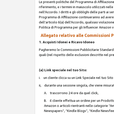
Le presenti politiche del Programma di Affiliazione
riferimento, e i termini in maiuscolo utilizzati ne
nell'Accordo. I diritti e gli obblighi delle parti ai 
Programma di Affiliazione continueranno ad avere e
dell'articolo 6(a) dell'Accordo, qualsiasi violazion
Politica di Programma per gli Influencer Amazon v
Allegato relativo alle Commissioni Pu
1. Acquisti Idonei e Ricavo Idoneo
Pagheremo le Commissioni Pubblicitarie Standard de
quali (nel rispetto delle esclusioni descritte nel p
(a) Link speciale nel tuo Sito:
i. un cliente clicca su un Link Speciale nel tuo Sit
ii, durante una sessione singola, che viene misurata
A. trascorrono 24 ore da quel click,
B. il cliente effettua un ordine per un Prodot
Amazon o articoli rientranti nelle categorie 
Newspapers”, “Kindle Blogs”, “Kindle Newsfeed