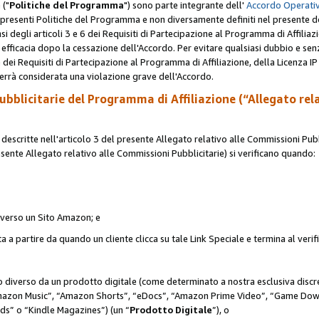
 ("
Politiche del Programma
") sono parte integrante dell'
Accordo Operativ
lle presenti Politiche del Programma e non diversamente definiti nel presente 
sensi degli articoli 3 e 6 dei Requisiti di Partecipazione al Programma di Affiliaz
fficacia dopo la cessazione dell'Accordo. Per evitare qualsiasi dubbio e sen
e dei Requisiti di Partecipazione al Programma di Affiliazione, della Licenza I
errà considerata una violazione grave dell'Accordo.
bblicitarie del Programma di Affiliazione (“Allegato rel
scritte nell'articolo 3 del presente Allegato relativo alle Commissioni Pubbl
resente Allegato relativo alle Commissioni Pubblicitarie) si verificano quando:
o verso un Sito Amazon; e
 a partire da quando un cliente clicca su tale Link Speciale e termina al verifi
to diverso da un prodotto digitale (come determinato a nostra esclusiva disc
“Amazon Music”, “Amazon Shorts”, “eDocs”, “Amazon Prime Video”, “Game Dow
s” o “Kindle Magazines”) (un “
Prodotto Digitale
”), o