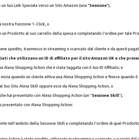
 è un tuo Link Speciale verso un Sito Amazon (una "
Sessione
"),
a nostra funzione 1-Click, o
un Prodotto al suo carrello della spesa e completando l’ordine per tale Prodo
viene spedito, trasmesso in streaming o scaricato dal cliente e da questi paga
affiliati che utilizzano un ID di affiliato per il sito Amazon UK e che p
una Alexa Shopping Action che è stata taggata con il tuo ID Affiliato; e
 inizia quando un cliente attiva una Alexa Shopping Action e finisce quando il 
al tuo Sito Alexa Skill oppure esce da Alexa Shopping Action, o
 che hai presentato con Alexa Shopping Action (un “
Sessione Skill
”),
hai presentato con Alexa Shopping Action:
nte nell'ambito della Sessione Skill e completando l'ordine di quel Prodotto 
ing Action è stato spedito, utilizzato in streaming o scaricato, e pagato dal c