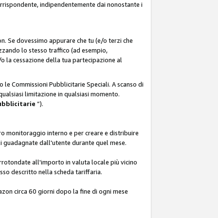
corrispondente, indipendentemente dai nonostante i
on. Se dovessimo appurare che tu (e/o terzi che
zzando lo stesso traffico (ad esempio,
o la cessazione della tua partecipazione al
o le Commissioni Pubblicitarie Speciali. A scanso di
 qualsiasi limitazione in qualsiasi momento.
ubblicitarie
”).
o monitoraggio interno e per creare e distribuire
ali guadagnate dall'utente durante quel mese.
rotondate all'importo in valuta locale più vicino
so descritto nella scheda tariffaria.
azon circa 60 giorni dopo la fine di ogni mese