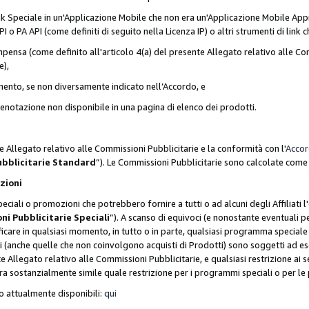
nk Speciale in un'Applicazione Mobile che non era un'Applicazione Mobile Appr
o PA API (come definiti di seguito nella Licenza IP) o altri strumenti di lin
ensa (come definito all'articolo 4(a) del presente Allegato relativo alle Com
e),
mento, se non diversamente indicato nell’Accordo, e
 prenotazione non disponibile in una pagina di elenco dei prodotti.
e Allegato relativo alle Commissioni Pubblicitarie e la conformità con l'
Acco
ubblicitarie Standard
”). Le Commissioni Pubblicitarie sono calcolate com
ozioni
ciali o promozioni che potrebbero fornire a tutti o ad alcuni degli Affiliati
ni Pubblicitarie Speciali
”). A scanso di equivoci (e nonostante eventuali pe
ificare in qualsiasi momento, in tutto o in parte, qualsiasi programma specia
oni (anche quelle che non coinvolgono acquisti di Prodotti) sono soggetti ad 
ente Allegato relativo alle Commissioni Pubblicitarie, e qualsiasi restrizione 
era sostanzialmente simile quale restrizione per i programmi speciali o per l
o attualmente disponibili:
qui