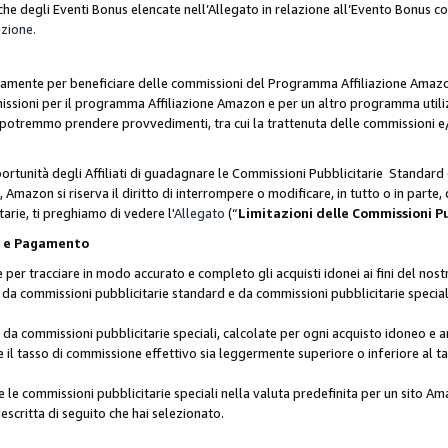
he degli Eventi Bonus elencate nell’Allegato in relazione all’Evento Bonus 
azione.
lusivamente per beneficiare delle commissioni del Programma Affiliazione Amaz
missioni per il programma Affiliazione Amazon e per un altro programma utili
 potremmo prendere provvedimenti, tra cui la trattenuta delle commissioni e/
ortunità degli Affiliati di guadagnare le Commissioni Pubblicitarie Standard 
Amazon si riserva il diritto di interrompere o modificare, in tutto o in parte,
arie, ti preghiamo di vedere l'
Allegato
(“
Limitazioni delle Commissioni P
ie e Pagamento
 tracciare in modo accurato e completo gli acquisti idonei ai fini del nostr
te da commissioni pubblicitarie standard e da commissioni pubblicitarie speci
da commissioni pubblicitarie speciali, calcolate per ogni acquisto idoneo e ar
il tasso di commissione effettivo sia leggermente superiore o inferiore al tas
le commissioni pubblicitarie speciali nella valuta predefinita per un sito Am
escritta di seguito che hai selezionato.