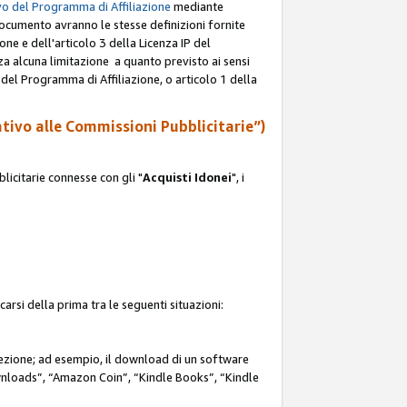
o del Programma di Affiliazione
mediante
documento avranno le stesse definizioni fornite
ione e dell'articolo 3 della Licenza IP del
za alcuna limitazione a quanto previsto ai sensi
P del Programma di Affiliazione, o articolo 1 della
ativo alle Commissioni Pubblicitarie”)
icitarie connesse con gli "
Acquisti Idonei
", i
carsi della prima tra le seguenti situazioni:
rezione; ad esempio, il download di un software
nloads”, “Amazon Coin”, “Kindle Books”, “Kindle