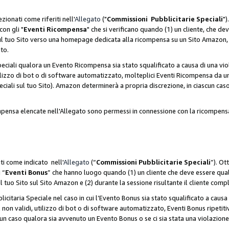
zionati come riferiti nell'
Allegato
("
Commissioni Pubblicitarie Speciali
")
con gli "
Eventi Ricompensa
" che si verificano quando (1) un cliente, che 
 sul tuo Sito verso una homepage dedicata alla ricompensa su un Sito Amazon, e
ato.
iali qualora un Evento Ricompensa sia stato squalificato a causa di una viol
utilizzo di bot o di software automatizzato, molteplici Eventi Ricompensa da u
ciali sul tuo Sito). Amazon determinerà a propria discrezione, in ciascun ca
ompensa elencate nell'Allegato sono permessi in connessione con la ricompen
ti come indicato nell'
Allegato
(“
Commissioni Pubblicitarie Speciali
”). Ot
 “
Eventi Bonus
” che hanno luogo quando (1) un cliente che deve essere qua
ul tuo Sito sul Sito Amazon e (2) durante la sessione risultante il cliente comp
taria Speciale nel caso in cui l’Evento Bonus sia stato squalificato a causa d
 non validi, utilizzo di bot o di software automatizzato, Eventi Bonus ripetitiv
un caso qualora sia avvenuto un Evento Bonus o se ci sia stata una violazion