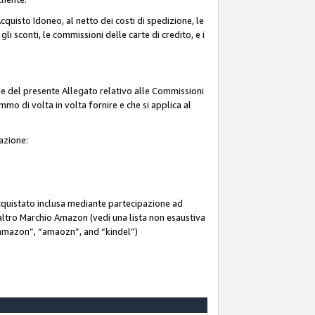
quisto Idoneo, al netto dei costi di spedizione, le
 gli sconti, le commissioni delle carte di credito, e i
ne del presente Allegato relativo alle Commissioni
mmo di volta in volta fornire e che si applica al
iazione:
acquistato inclusa mediante partecipazione ad
i altro Marchio Amazon (vedi una lista non esaustiva
 “ammazon”, “amaozn”, and “kindel”)