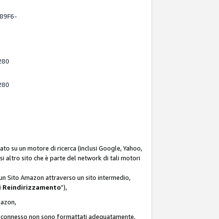
-89F6-
280
280
ato su un motore di ricerca (inclusi Google, Yahoo,
asi altro sito che è parte del network di tali motori
d un Sito Amazon attraverso un sito intermedio,
i Reindirizzamento
”),
Amazon,
zon connesso non sono formattati adeguatamente,