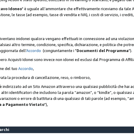
cavo Idoneo
" è uguale all'ammontare che effettivamente riceviamo da tale Ac
one, le tasse (ad esempio, tasse di vendita e IVA), i costi di servizio, i crediti,
diventano inidonei qualora vengano effettuati in connessione ad una violazio
lsiasi altro termine, condizione, specifica, dichiarazione, e politica che potre
aggiornata dell'
Accordo
(congiuntamente i "
Documenti del Programma
").
bero Acquisti Idonei sono invece non idonei ed esclusi dal Programma di Affil
one del tuo
Accordo
,
ivata la procedura di cancellazione, reso, o rimborso,
e è indirizzato ad un Sito Amazon attraverso una qualsiasi pubblicità che hai 
 o altri identificatori che includono la parola “amazon”, o “kindle”, o qualsias
o variazioni o errore di battitura di una qualsiasi di tali parole (ad esempio,
ca a Pagamento Vietato
"),
Marchi