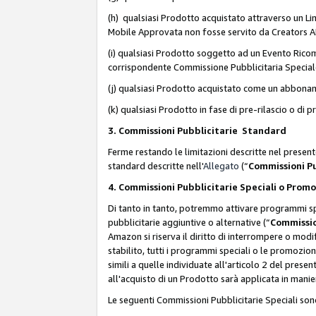
(h) qualsiasi Prodotto acquistato attraverso un Li
Mobile Approvata non fosse servito da Creators API 
(i) qualsiasi Prodotto soggetto ad un Evento Ricomp
corrispondente Commissione Pubblicitaria Special
(j) qualsiasi Prodotto acquistato come un abbona
(k) qualsiasi Prodotto in fase di pre-rilascio o di
3. Commissioni Pubblicitarie Standard
Ferme restando le limitazioni descritte nel present
standard descritte nell'
Allegato
(“
Commissioni P
4. Commissioni Pubblicitarie Speciali o Prom
Di tanto in tanto, potremmo attivare programmi spe
pubblicitarie aggiuntive o alternative (“
Commissio
Amazon si riserva il diritto di interrompere o mod
stabilito, tutti i programmi speciali o le promozi
simili a quelle individuate all'articolo 2 del pres
all'acquisto di un Prodotto sarà applicata in mani
Le seguenti Commissioni Pubblicitarie Speciali son