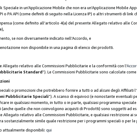
nk Speciale in un'Applicazione Mobile che non era un'Applicazione Mobile Appr
o PA API (come definiti di seguito nella Licenza IP) o altri strumenti di lin
ensa (come definito all'articolo 4(a) del presente Allegato relativo alle Com
e),
mento, se non diversamente indicato nell’Accordo, e
 prenotazione non disponibile in una pagina di elenco dei prodotti.
e Allegato relativo alle Commissioni Pubblicitarie e la conformità con l'
Acco
ubblicitarie Standard
”). Le Commissioni Pubblicitarie sono calcolate com
ozioni
ciali o promozioni che potrebbero fornire a tutti o ad alcuni degli Affiliati
ni Pubblicitarie Speciali
”). A scanso di equivoci (e nonostante eventuali pe
ificare in qualsiasi momento, in tutto o in parte, qualsiasi programma specia
oni (anche quelle che non coinvolgono acquisti di Prodotti) sono soggetti ad 
ente Allegato relativo alle Commissioni Pubblicitarie, e qualsiasi restrizione 
era sostanzialmente simile quale restrizione per i programmi speciali o per l
o attualmente disponibili:
qui