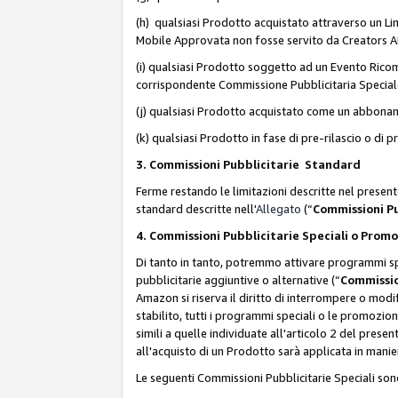
(h) qualsiasi Prodotto acquistato attraverso un Li
Mobile Approvata non fosse servito da Creators API 
(i) qualsiasi Prodotto soggetto ad un Evento Ricomp
corrispondente Commissione Pubblicitaria Special
(j) qualsiasi Prodotto acquistato come un abbona
(k) qualsiasi Prodotto in fase di pre-rilascio o di
3. Commissioni Pubblicitarie Standard
Ferme restando le limitazioni descritte nel present
standard descritte nell'
Allegato
(“
Commissioni P
4. Commissioni Pubblicitarie Speciali o Prom
Di tanto in tanto, potremmo attivare programmi spe
pubblicitarie aggiuntive o alternative (“
Commissio
Amazon si riserva il diritto di interrompere o mod
stabilito, tutti i programmi speciali o le promozi
simili a quelle individuate all'articolo 2 del pres
all'acquisto di un Prodotto sarà applicata in mani
Le seguenti Commissioni Pubblicitarie Speciali son