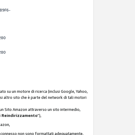
-89F6-
280
280
ato su un motore di ricerca (inclusi Google, Yahoo,
asi altro sito che è parte del network di tali motori
d un Sito Amazon attraverso un sito intermedio,
i Reindirizzamento
”),
Amazon,
zon connesso non sono formattati adeguatamente,