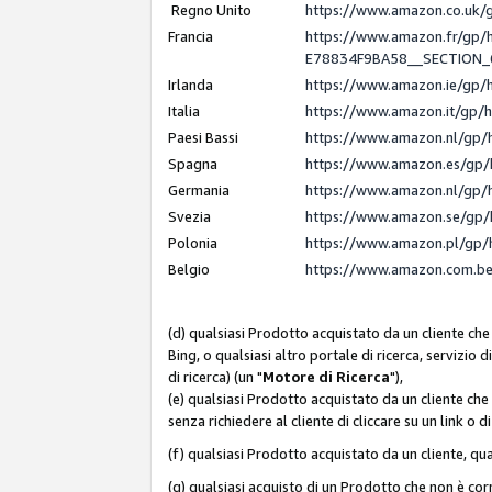
Regno Unito
https://www.amazon.co.uk
Francia
https://www.amazon.fr/gp
E78834F9BA58__SECTION
Irlanda
https://www.amazon.ie/gp
Italia
https://www.amazon.it/gp/
Paesi Bassi
https://www.amazon.nl/gp/
Spagna
https://www.amazon.es/gp/
Germania
https://www.amazon.nl/gp/
Svezia
https://www.amazon.se/gp/
Polonia
https://www.amazon.pl/gp/
Belgio
https://www.amazon.com.b
(d) qualsiasi Prodotto acquistato da un cliente che
Bing, o qualsiasi altro portale di ricerca, servizio 
di ricerca) (un "
Motore di Ricerca
"),
(e) qualsiasi Prodotto acquistato da un cliente che
senza richiedere al cliente di cliccare su un link o 
(f) qualsiasi Prodotto acquistato da un cliente, qua
(g) qualsiasi acquisto di un Prodotto che non è c