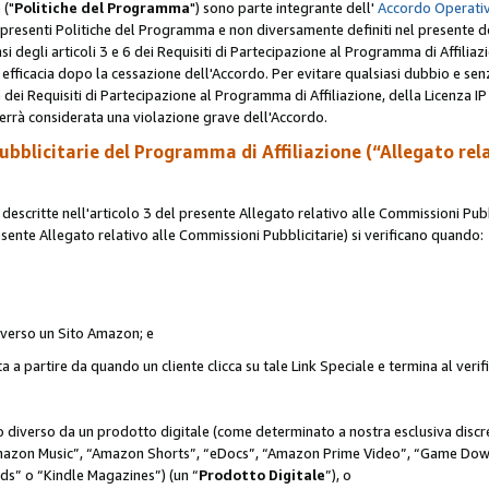
 ("
Politiche del Programma
") sono parte integrante dell'
Accordo Operativ
lle presenti Politiche del Programma e non diversamente definiti nel presente 
sensi degli articoli 3 e 6 dei Requisiti di Partecipazione al Programma di Affiliaz
fficacia dopo la cessazione dell'Accordo. Per evitare qualsiasi dubbio e sen
e dei Requisiti di Partecipazione al Programma di Affiliazione, della Licenza I
errà considerata una violazione grave dell'Accordo.
bblicitarie del Programma di Affiliazione (“Allegato rel
scritte nell'articolo 3 del presente Allegato relativo alle Commissioni Pubbl
resente Allegato relativo alle Commissioni Pubblicitarie) si verificano quando:
o verso un Sito Amazon; e
 a partire da quando un cliente clicca su tale Link Speciale e termina al verifi
to diverso da un prodotto digitale (come determinato a nostra esclusiva disc
“Amazon Music”, “Amazon Shorts”, “eDocs”, “Amazon Prime Video”, “Game Dow
s” o “Kindle Magazines”) (un “
Prodotto Digitale
”), o