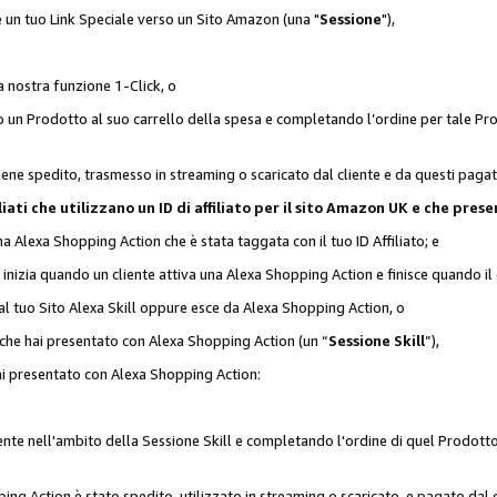
 è un tuo Link Speciale verso un Sito Amazon (una "
Sessione
"),
a nostra funzione 1-Click, o
un Prodotto al suo carrello della spesa e completando l’ordine per tale Prodo
viene spedito, trasmesso in streaming o scaricato dal cliente e da questi paga
affiliati che utilizzano un ID di affiliato per il sito Amazon UK e che p
una Alexa Shopping Action che è stata taggata con il tuo ID Affiliato; e
 inizia quando un cliente attiva una Alexa Shopping Action e finisce quando il 
al tuo Sito Alexa Skill oppure esce da Alexa Shopping Action, o
 che hai presentato con Alexa Shopping Action (un “
Sessione Skill
”),
hai presentato con Alexa Shopping Action:
nte nell'ambito della Sessione Skill e completando l'ordine di quel Prodotto 
ing Action è stato spedito, utilizzato in streaming o scaricato, e pagato dal c