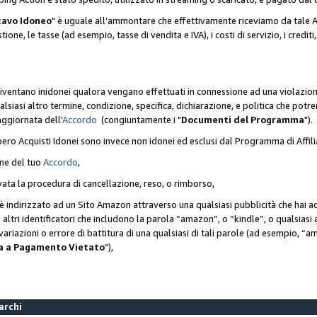
cavo Idoneo
" è uguale all'ammontare che effettivamente riceviamo da tale Ac
one, le tasse (ad esempio, tasse di vendita e IVA), i costi di servizio, i crediti,
diventano inidonei qualora vengano effettuati in connessione ad una violazio
lsiasi altro termine, condizione, specifica, dichiarazione, e politica che potre
aggiornata dell'
Accordo
(congiuntamente i "
Documenti del Programma
").
bero Acquisti Idonei sono invece non idonei ed esclusi dal Programma di Affil
one del tuo
Accordo
,
ivata la procedura di cancellazione, reso, o rimborso,
e è indirizzato ad un Sito Amazon attraverso una qualsiasi pubblicità che hai 
 o altri identificatori che includono la parola “amazon”, o “kindle”, o qualsias
o variazioni o errore di battitura di una qualsiasi di tali parole (ad esempio,
ca a Pagamento Vietato
"),
Marchi