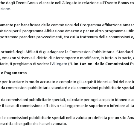
he degli Eventi Bonus elencate nell’Allegato in relazione all’Evento Bonus 
azione.
lusivamente per beneficiare delle commissioni del Programma Affiliazione Amaz
missioni per il programma Affiliazione Amazon e per un altro programma utili
 potremmo prendere provvedimenti, tra cui la trattenuta delle commissioni e/
ortunità degli Affiliati di guadagnare le Commissioni Pubblicitarie Standard 
Amazon si riserva il diritto di interrompere o modificare, in tutto o in parte,
arie, ti preghiamo di vedere l'
Allegato
(“
Limitazioni delle Commissioni P
ie e Pagamento
 tracciare in modo accurato e completo gli acquisti idonei ai fini del nostr
te da commissioni pubblicitarie standard e da commissioni pubblicitarie speci
da commissioni pubblicitarie speciali, calcolate per ogni acquisto idoneo e ar
il tasso di commissione effettivo sia leggermente superiore o inferiore al tas
le commissioni pubblicitarie speciali nella valuta predefinita per un sito Am
escritta di seguito che hai selezionato.