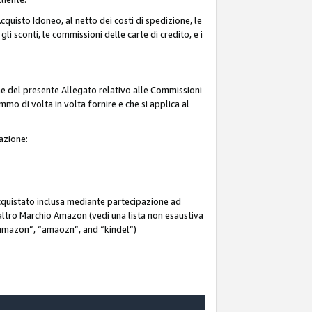
quisto Idoneo, al netto dei costi di spedizione, le
 gli sconti, le commissioni delle carte di credito, e i
ne del presente Allegato relativo alle Commissioni
mmo di volta in volta fornire e che si applica al
iazione:
acquistato inclusa mediante partecipazione ad
i altro Marchio Amazon (vedi una lista non esaustiva
 “ammazon”, “amaozn”, and “kindel”)