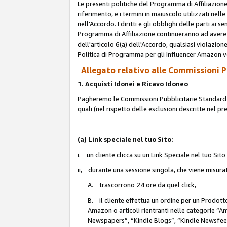
Le presenti politiche del Programma di Affiliazione
riferimento, e i termini in maiuscolo utilizzati ne
nell'Accordo. I diritti e gli obblighi delle parti ai 
Programma di Affiliazione continueranno ad avere e
dell'articolo 6(a) dell'Accordo, qualsiasi violazion
Politica di Programma per gli Influencer Amazon v
Allegato relativo alle Commissioni Pu
1. Acquisti Idonei e Ricavo Idoneo
Pagheremo le Commissioni Pubblicitarie Standard de
quali (nel rispetto delle esclusioni descritte nel p
(a) Link speciale nel tuo Sito:
i. un cliente clicca su un Link Speciale nel tuo Sit
ii, durante una sessione singola, che viene misurata
A. trascorrono 24 ore da quel click,
B. il cliente effettua un ordine per un Prodot
Amazon o articoli rientranti nelle categorie 
Newspapers”, “Kindle Blogs”, “Kindle Newsfeed