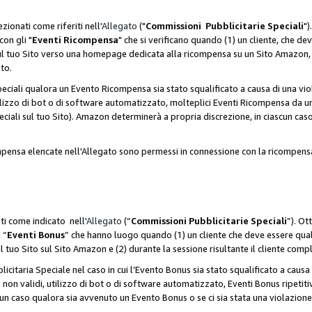
zionati come riferiti nell'
Allegato
("
Commissioni Pubblicitarie Speciali
")
con gli "
Eventi Ricompensa
" che si verificano quando (1) un cliente, che 
 sul tuo Sito verso una homepage dedicata alla ricompensa su un Sito Amazon, e
ato.
iali qualora un Evento Ricompensa sia stato squalificato a causa di una viol
utilizzo di bot o di software automatizzato, molteplici Eventi Ricompensa da u
ciali sul tuo Sito). Amazon determinerà a propria discrezione, in ciascun ca
ompensa elencate nell'Allegato sono permessi in connessione con la ricompen
ti come indicato nell'
Allegato
(“
Commissioni Pubblicitarie Speciali
”). Ot
 “
Eventi Bonus
” che hanno luogo quando (1) un cliente che deve essere qua
ul tuo Sito sul Sito Amazon e (2) durante la sessione risultante il cliente comp
taria Speciale nel caso in cui l’Evento Bonus sia stato squalificato a causa d
 non validi, utilizzo di bot o di software automatizzato, Eventi Bonus ripetitiv
un caso qualora sia avvenuto un Evento Bonus o se ci sia stata una violazion