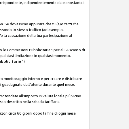
corrispondente, indipendentemente dai nonostante i
on. Se dovessimo appurare che tu (e/o terzi che
zzando lo stesso traffico (ad esempio,
o la cessazione della tua partecipazione al
o le Commissioni Pubblicitarie Speciali. A scanso di
 qualsiasi limitazione in qualsiasi momento.
ubblicitarie
”).
o monitoraggio interno e per creare e distribuire
ali guadagnate dall'utente durante quel mese.
rotondate all'importo in valuta locale più vicino
so descritto nella scheda tariffaria.
azon circa 60 giorni dopo la fine di ogni mese