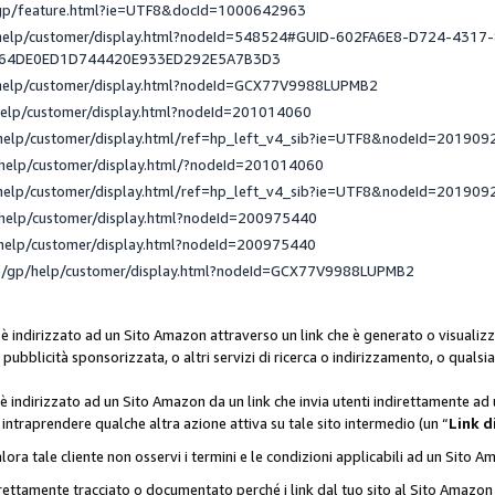
/gp/feature.html?ie=UTF8&docId=1000642963
/help/customer/display.html?nodeId=548524#GUID-602FA6E8-D724-4317
_64DE0ED1D744420E933ED292E5A7B3D3
/help/customer/display.html?nodeId=GCX77V9988LUPMB2
help/customer/display.html?nodeId=201014060
help/customer/display.html/ref=hp_left_v4_sib?ie=UTF8&nodeId=201909
help/customer/display.html/?nodeId=201014060
help/customer/display.html/ref=hp_left_v4_sib?ie=UTF8&nodeId=201909
help/customer/display.html?nodeId=200975440
help/customer/display.html?nodeId=200975440
e/gp/help/customer/display.html?nodeId=GCX77V9988LUPMB2
 è indirizzato ad un Sito Amazon attraverso un link che è generato o visualizz
di pubblicità sponsorizzata, o altri servizi di ricerca o indirizzamento, o qualsi
 è indirizzato ad un Sito Amazon da un link che invia utenti indirettamente a
di intraprendere qualche altra azione attiva su tale sito intermedio (un “
Link d
lora tale cliente non osservi i termini e le condizioni applicabili ad un Sito 
orrettamente tracciato o documentato perché i link dal tuo sito al Sito Ama