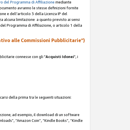
o del Programma di Affiliazione
mediante
documento avranno le stesse definizioni fornite
ione e dell'articolo 3 della Licenza IP del
za alcuna limitazione a quanto previsto ai sensi
P del Programma di Affiliazione, o articolo 1 della
ativo alle Commissioni Pubblicitarie”)
icitarie connesse con gli "
Acquisti Idonei
", i
carsi della prima tra le seguenti situazioni:
rezione; ad esempio, il download di un software
nloads”, “Amazon Coin”, “Kindle Books”, “Kindle