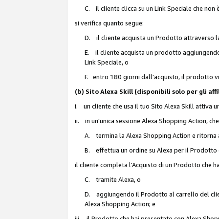
C. il cliente clicca su un Link Speciale che non
si verifica quanto segue:
D. il cliente acquista un Prodotto attraverso l
E. il cliente acquista un prodotto aggiungendo 
Link Speciale, o
F. entro 180 giorni dall'acquisto, il prodotto 
(b) Sito Alexa Skill (disponibili solo per gli 
i. un cliente che usa il tuo Sito Alexa Skill attiva 
ii. in un'unica sessione Alexa Shopping Action, che
A. termina la Alexa Shopping Action e ritorna 
B. effettua un ordine su Alexa per il Prodotto
il cliente completa l'Acquisto di un Prodotto che 
C. tramite Alexa, o
D. aggiungendo il Prodotto al carrello del clie
Alexa Shopping Action; e
iii. il Prodotto che hai presentato con Alexa Shopp