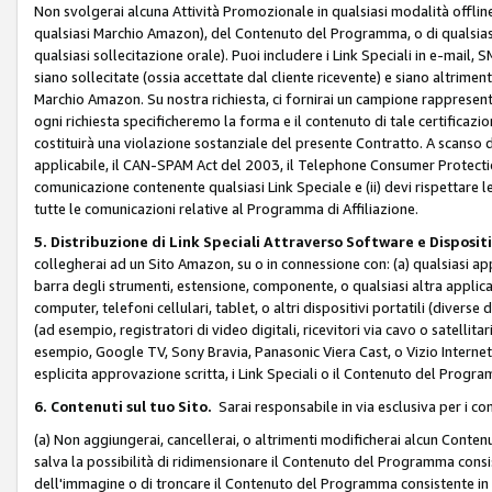
Non svolgerai alcuna Attività Promozionale in qualsiasi modalità offline, a
qualsiasi Marchio Amazon), del Contenuto del Programma, o di qualsiasi
qualsiasi sollecitazione orale). Puoi includere i Link Speciali in e-mail, 
siano sollecitate (ossia accettate dal cliente ricevente) e siano altriment
Marchio Amazon. Su nostra richiesta, ci fornirai un campione rappresentati
ogni richiesta specificheremo la forma e il contenuto di tale certificazi
costituirà una violazione sostanziale del presente Contratto. A scanso di 
applicabile, il CAN-SPAM Act del 2003, il Telephone Consumer Protection 
comunicazione contenente qualsiasi Link Speciale e (ii) devi rispettare l
tutte le comunicazioni relative al Programma di Affiliazione.
5. Distribuzione di Link Speciali Attraverso Software e Disposit
collegherai ad un Sito Amazon, su o in connessione con: (a) qualsiasi a
barra degli strumenti, estensione, componente, o qualsiasi altra applicazi
computer, telefoni cellulari, tablet, o altri dispositivi portatili (divers
(ad esempio, registratori di video digitali, ricevitori via cavo o satellitar
esempio, Google TV, Sony Bravia, Panasonic Viera Cast, o Vizio Internet 
esplicita approvazione scritta, i Link Speciali o il Contenuto del Pro
6. Contenuti sul tuo Sito.
Sarai responsabile in via esclusiva per i con
(a) Non aggiungerai, cancellerai, o altrimenti modificherai alcun Conte
salva la possibilità di ridimensionare il Contenuto del Programma consi
dell'immagine o di troncare il Contenuto del Programma consistente in un