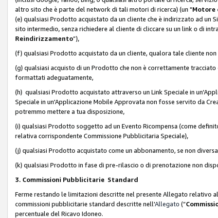
altro sito che è parte del network di tali motori di ricerca) (un "
Motore 
(e) qualsiasi Prodotto acquistato da un cliente che è indirizzato ad un 
sito intermedio, senza richiedere al cliente di cliccare su un link o di in
Reindirizzamento
”),
(f) qualsiasi Prodotto acquistato da un cliente, qualora tale cliente non
(g) qualsiasi acquisto di un Prodotto che non è correttamente tracciat
formattati adeguatamente,
(h) qualsiasi Prodotto acquistato attraverso un Link Speciale in un'App
Speciale in un'Applicazione Mobile Approvata non fosse servito da Creator
potremmo mettere a tua disposizione,
(i) qualsiasi Prodotto soggetto ad un Evento Ricompensa (come definito a
relativa corrispondente Commissione Pubblicitaria Speciale),
(j) qualsiasi Prodotto acquistato come un abbonamento, se non divers
(k) qualsiasi Prodotto in fase di pre-rilascio o di prenotazione non disp
3. Commissioni Pubblicitarie Standard
Ferme restando le limitazioni descritte nel presente Allegato relativo a
commissioni pubblicitarie standard descritte nell'
Allegato
(“
Commissio
percentuale del Ricavo Idoneo.