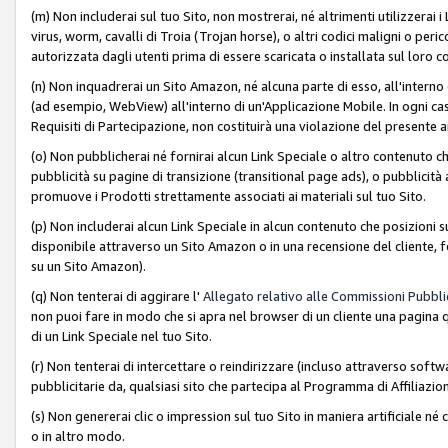
(m) Non includerai sul tuo Sito, non mostrerai, né altrimenti utilizzera
virus, worm, cavalli di Troia (Trojan horse), o altri codici maligni o p
autorizzata dagli utenti prima di essere scaricata o installata sul loro co
(n) Non inquadrerai un Sito Amazon, né alcuna parte di esso, all'interno
(ad esempio, WebView) all'interno di un'Applicazione Mobile. In ogni cas
Requisiti di Partecipazione, non costituirà una violazione del presente a
(o) Non pubblicherai né fornirai alcun Link Speciale o altro contenuto
pubblicità su pagine di transizione (transitional page ads), o pubblicità 
promuove i Prodotti strettamente associati ai materiali sul tuo Sito.
(p) Non includerai alcun Link Speciale in alcun contenuto che posizioni 
disponibile attraverso un Sito Amazon o in una recensione del cliente, fo
su un Sito Amazon).
(q) Non tenterai di aggirare l'
Allegato relativo alle Commissioni Pubblic
non puoi fare in modo che si apra nel browser di un cliente una pagina qu
di un Link Speciale nel tuo Sito.
(r) Non tenterai di intercettare o reindirizzare (incluso attraverso softwa
pubblicitarie da, qualsiasi sito che partecipa al Programma di Affiliazio
(s) Non genererai clic o impression sul tuo Sito in maniera artificiale 
o in altro modo.