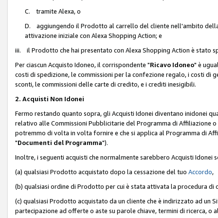
C. tramite Alexa, o
D. aggiungendo il Prodotto al carrello del cliente nell'ambito dell
attivazione iniziale con Alexa Shopping Action; e
iii. il Prodotto che hai presentato con Alexa Shopping Action è stato spe
Per ciascun Acquisto Idoneo, il corrispondente "
Ricavo Idoneo
" è ugua
costi di spedizione, le commissioni per la confezione regalo, i costi di gest
sconti, le commissioni delle carte di credito, e i crediti inesigibili.
2. Acquisti Non Idonei
Fermo restando quanto sopra, gli Acquisti Idonei diventano inidonei qu
relativo alle Commissioni Pubblicitarie del Programma di Affiliazione o di
potremmo di volta in volta fornire e che si applica al Programma di Affil
"
Documenti del Programma
").
Inoltre, i seguenti acquisti che normalmente sarebbero Acquisti Idonei 
(a) qualsiasi Prodotto acquistato dopo la cessazione del tuo
Accordo
,
(b) qualsiasi ordine di Prodotto per cui è stata attivata la procedura di
(c) qualsiasi Prodotto acquistato da un cliente che è indirizzato ad un 
partecipazione ad offerte o aste su parole chiave, termini di ricerca, o a