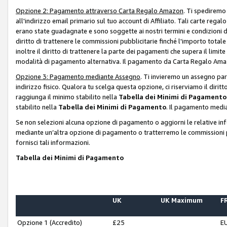
Opzione 2: Pagamento attraverso Carta Regalo Amazon
. Ti spediremo
all'indirizzo email primario sul tuo account di Affiliato. Tali carte rega
erano state guadagnate e sono soggette ai nostri termini e condizioni de
diritto di trattenere le commissioni pubblicitarie finché l'importo tota
inoltre il diritto di trattenere la parte dei pagamenti che supera il lim
modalità di pagamento alternativa. Il pagamento da Carta Regalo Amazo
Opzione 3: Pagamento mediante Assegno
. Ti invieremo un assegno par
indirizzo fisico. Qualora tu scelga questa opzione, ci riserviamo il diri
raggiunga il minimo stabilito nella
Tabella dei Minimi di Pagamento
stabilito nella
Tabella dei Minimi di Pagamento
. Il pagamento media
Se non selezioni alcuna opzione di pagamento o aggiorni le relative in
mediante un’altra opzione di pagamento o tratterremo le commissioni p
fornisci tali informazioni.
Tabella dei Minimi di Pagamento
UK
UK Maximum
FR
Opzione 1 (Accredito)
£25
E