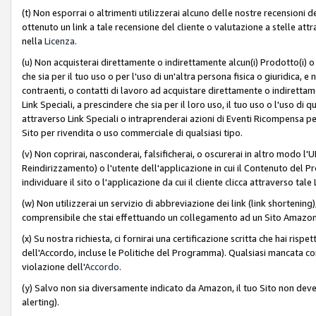
(t) Non esporrai o altrimenti utilizzerai alcuno delle nostre recensioni de
ottenuto un link a tale recensione del cliente o valutazione a stelle attra
nella
Licenza
.
(u) Non acquisterai direttamente o indirettamente alcun(i) Prodotto(i) o
che sia per il tuo uso o per l'uso di un'altra persona fisica o giuridica, e
contraenti, o contatti di lavoro ad acquistare direttamente o indirett
Link Speciali, a prescindere che sia per il loro uso, il tuo uso o l'uso di 
attraverso Link Speciali o intraprenderai azioni di Eventi Ricompensa per
Sito per rivendita o uso commerciale di qualsiasi tipo.
(v) Non coprirai, nasconderai, falsificherai, o oscurerai in altro modo l'U
Reindirizzamento) o l'utente dell'applicazione in cui il Contenuto del
individuare il sito o l'applicazione da cui il cliente clicca attraverso ta
(w) Non utilizzerai un servizio di abbreviazione dei link (link shortening
comprensibile che stai effettuando un collegamento ad un Sito Amazo
(x) Su nostra richiesta, ci fornirai una certificazione scritta che hai r
dell'Accordo, incluse le Politiche del Programma). Qualsiasi mancata co
violazione dell'
Accordo
.
(y) Salvo non sia diversamente indicato da Amazon, il tuo Sito non deve 
alerting).