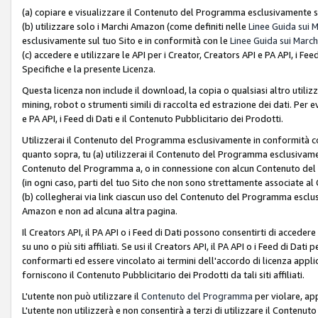
(a) copiare e visualizzare il Contenuto del Programma esclusivamente su
(b) utilizzare solo i Marchi Amazon (come definiti nelle
Linee Guida sui 
esclusivamente sul tuo Sito e in conformità con le
Linee Guida sui March
(c) accedere e utilizzare le API per i Creator, Creators API e PA API, i F
Specifiche e la presente Licenza.
Questa licenza non include il download, la copia o qualsiasi altro utiliz
mining, robot o strumenti simili di raccolta ed estrazione dei dati. Per 
e PA API, i Feed di Dati e il Contenuto Pubblicitario dei Prodotti.
Utilizzerai il Contenuto del Programma esclusivamente in conformità con
quanto sopra, tu (a) utilizzerai il Contenuto del Programma esclusivamen
Contenuto del Programma a, o in connessione con alcun Contenuto del P
(in ogni caso, parti del tuo Sito che non sono strettamente associate a
(b) collegherai via link ciascun uso del Contenuto del Programma esclus
Amazon e non ad alcuna altra pagina.
Il Creators API, il PA API o i Feed di Dati possono consentirti di accedere 
su uno o più siti affiliati. Se usi il Creators API, il PA API o i Feed di Dati
conformarti ed essere vincolato ai termini dell'accordo di licenza applicab
forniscono il Contenuto Pubblicitario dei Prodotti da tali siti affiliati.
L'utente non può utilizzare il
Contenuto del Programma
per violare, app
L'utente non utilizzerà e non consentirà a terzi di utilizzare il Conten