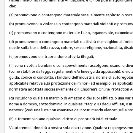
che:
(a) promuovono o contengono materiale sessualmente esplicito o osc
(b) promuovono la violenza o contengono materiali violenti o promuov
(c) promuovono o contengono materiale falso, ingannevole, calunnioso
(d) promuovono o contengono materiali o attività che istighino all'odio, m
quelle sulla base della razza, colore, sesso, religione, nazionalità, disa
(e) promuovono o intraprendono attività illegali,
(f) sono rivolti a bambini o consapevolmente raccolgono, usano, o divulg
(come stabilite da leggi, regolamenti e/o linee guida applicabili); o vi
guida, codice di condotta, standard dell'industria, norme di autoregolame
applicabile relativa alla protezione dei minori (ad esempio, se applicabi
normativa adottata successivamente o il Children’s Online Protection Ac
(g) includono qualsiasi marchio di Amazon o dei suoi affiliati, o una varia
nome a dominio, sottodominio, in qualsiasi "tag" o ID degli Affiliati, o in
network (vedi una lista non esaustiva dei nostri marchi elencati sulla no
(h) altrimenti violano qualsiasi diritto di proprietà intellettuale.
Valuteremo l'idoneità a nostra sola discrezione. Qualora respingessimo l