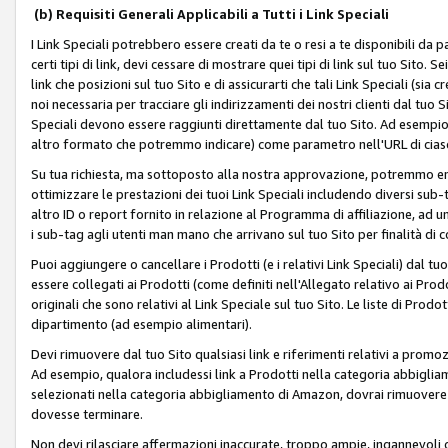
(b) Requisiti Generali Applicabili a Tutti i Link Speciali
I Link Speciali potrebbero essere creati da te o resi a te disponibili da 
certi tipi di link, devi cessare di mostrare quei tipi di link sul tuo Sito. 
link che posizioni sul tuo Sito e di assicurarti che tali Link Speciali (sia
noi necessaria per tracciare gli indirizzamenti dei nostri clienti dal tuo Sit
Speciali devono essere raggiunti direttamente dal tuo Sito. Ad esempio,
altro formato che potremmo indicare) come parametro nell'URL di ciasc
Su tua richiesta, ma sottoposto alla nostra approvazione, potremmo emet
ottimizzare le prestazioni dei tuoi Link Speciali includendo diversi sub-t
altro ID o report fornito in relazione al Programma di affiliazione, ad
i sub-tag agli utenti man mano che arrivano sul tuo Sito per finalità di 
Puoi aggiungere o cancellare i Prodotti (e i relativi Link Speciali) dal 
essere collegati ai Prodotti (come definiti nell'Allegato relativo ai Prodo
originali che sono relativi al Link Speciale sul tuo Sito. Le liste di Prod
dipartimento (ad esempio alimentari).
Devi rimuovere dal tuo Sito qualsiasi link e riferimenti relativi a prom
Ad esempio, qualora includessi link a Prodotti nella categoria abbigli
selezionati nella categoria abbigliamento di Amazon, dovrai rimuover
dovesse terminare.
Non devi rilasciare affermazioni inaccurate, troppo ampie, ingannevoli 