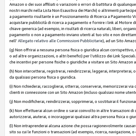
Amazon o dei suoi affiliati o variazioni o errori di battitura di qualunqu
nostri marchi nella Lista Non Esaustiva dei Marchi) o altrimenti partecipe
a pagamento risultante è un Posizionamento di Ricerca a Pagamento Vie
acquistare pubblicità di ricerca a pagamento e fornire i link al Motore di 
chiave generica (ad esempio, in risultati di ricerca naturali, liberi, organ
pagamento o non a pagamento inviano utenti al tuo sito e non direttam
nell'
Allegato relativo alle Commissioni Pubblicitarie
), ad un Sito Amaz
(g) Non offrirai a nessuna persona fisica o giuridica alcun corrispettivo, 
o ad altre organizzazioni, o altri benefici) per l'utilizzo dei Link Spe
che incentivi per persone fisiche o giuridiche a visitare un Sito Amazon a
(h) Non intercetterai, registrerai, reindirizzerai, leggerai, interpreterai
da qualsiasi persona fisica o giuridica.
(i) Non richiederai, raccoglierai, otterrai, conserverai, memorizzerai via 
clienti in connessione con un Sito Amazon (incluso qualsiasi nome utent
(j) Non modificherai, reindirizzerai, sopprimerai, o sostituirai il funzio
(k) Non effettuerai alcun ordine o sarai coinvolto in altre transazioni di
autorizzerai, aiuterai, o incoraggerai qualsiasi altra persona fisica o giu
(l) Non intraprenderai alcuna azione che possa ragionevolmente causare 
sito su cui le funzioni o transazioni (ad esempio, ricerca, navigazione, 