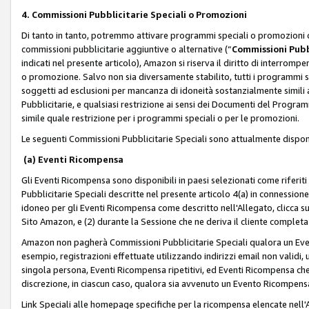
4. Commissioni Pubblicitarie Speciali o Promozioni
Di tanto in tanto, potremmo attivare programmi speciali o promozioni ch
commissioni pubblicitarie aggiuntive o alternative (“
Commissioni Pubbl
indicati nel presente articolo), Amazon si riserva il diritto di interrom
o promozione. Salvo non sia diversamente stabilito, tutti i programmi s
soggetti ad esclusioni per mancanza di idoneità sostanzialmente simili a
Pubblicitarie, e qualsiasi restrizione ai sensi dei Documenti del Progr
simile quale restrizione per i programmi speciali o per le promozioni.
Le seguenti Commissioni Pubblicitarie Speciali sono attualmente disponi
(a) Eventi Ricompensa
Gli Eventi Ricompensa sono disponibili in paesi selezionati come riferiti 
Pubblicitarie Speciali descritte nel presente articolo 4(a) in connessione 
idoneo per gli Eventi Ricompensa come descritto nell'Allegato, clicca 
Sito Amazon, e (2) durante la Sessione che ne deriva il cliente completa
Amazon non pagherà Commissioni Pubblicitarie Speciali qualora un Event
esempio, registrazioni effettuate utilizzando indirizzi email non validi
singola persona, Eventi Ricompensa ripetitivi, ed Eventi Ricompensa che
discrezione, in ciascun caso, qualora sia avvenuto un Evento Ricompensa
Link Speciali alle homepage specifiche per la ricompensa elencate nel