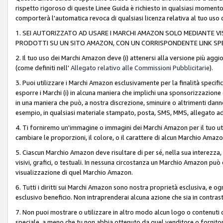
rispetto rigoroso di queste Linee Guida è richiesto in qualsiasi momento
comporterà l'automatica revoca di qualsiasi licenza relativa al tuo us
1. SEI AUTORIZZATO AD USARE I MARCHI AMAZON SOLO MEDIANTE VISU
PRODOTTI SU UN SITO AMAZON, CON UN CORRISPONDENTE LINK SPE
2. Il tuo uso dei Marchi Amazon deve (i) attenersi alla versione più agg
(come definiti nell'
Allegato relativo alle Commissioni Pubblicitarie
).
3. Puoi utilizzare i Marchi Amazon esclusivamente per la finalità speci
esporre i Marchi (i) in alcuna maniera che implichi una sponsorizzazione o 
in una maniera che può, a nostra discrezione, sminuire o altrimenti dann
esempio, in qualsiasi materiale stampato, posta, SMS, MMS, allegato ad 
4. Ti forniremo un'immagine o immagini dei Marchi Amazon per il tuo ut
cambiare le proporzioni, il colore, o il carattere di alcun Marchio Am
5. Ciascun Marchio Amazon deve risultare di per sé, nella sua interezza
visivi, grafici, o testuali. In nessuna circostanza un Marchio Amazon può
visualizzazione di quel Marchio Amazon.
6. Tutti i diritti sui Marchi Amazon sono nostra proprietà esclusiva, e
esclusivo beneficio. Non intraprenderai alcuna azione che sia in contrasto 
7. Non puoi mostrare o utilizzare in altro modo alcun logo o contenuti cr
speciale, a meno che tu non abbia ottenuto da quel venditore o fornitore