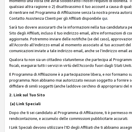
momento una volta che avrai soddisfatto i nostri requisiti di idoneità. 
qualsiasi altra ragione o 2) disattivassimo il tuo account a causa di qua
di rientrare nel Programma di Affiliazione senza la nostra previa autor
Contatto Assistenza Clienti per gli Affiliati disponibile
qui
.
Sarà tuo dovere assicurarti che le informazioni nella tua candidatura pe
Sito degli Affiliati, incluso il tuo indirizzo email, altre informazioni di
aggiornate. Potremmo inviare delle notifiche (se del caso), approvazioni
all'Accordo all'indirizzo email al momento associato al tuo account del
comunicazioni inviate a tale indirizzo email, anche se l'indirizzo email 
Qualora tu non sia un cittadino statunitense che partecipa al Programma
fiscali, eseguirai tutti i servizi in virtù dell'Accordo fuori dagli Stati Uniti
Il Programma di Affiliazione è a partecipazione libera, e noi forniamo sul S
programma. Non abbiamo mai autorizzato nessun soggetto a fornire servi
diffidare di simili soggetti (anche laddove cerchino di appropriarsi del
2. Link sul Tuo Sito
(a) Link Speciali
Dopo che ti sei candidato al Programma di Affiliazione, ti è permesso mos
rendicontazione, e accumulo delle commissioni pubblicitarie accurati.
I Link Speciali devono utilizzare l'ID degli Affiliati che ti abbiamo asseg