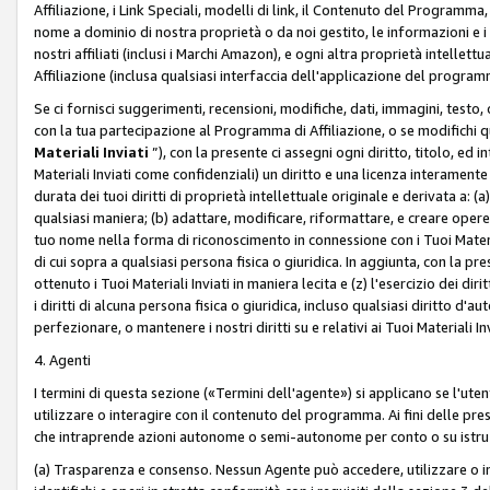
Affiliazione, i Link Speciali, modelli di link, il Contenuto del Programma,
nome a dominio di nostra proprietà o da noi gestito, le informazioni e i ma
nostri affiliati (inclusi i Marchi Amazon), e ogni altra proprietà intell
Affiliazione (inclusa qualsiasi interfaccia dell'applicazione del programm
Se ci fornisci suggerimenti, recensioni, modifiche, dati, immagini, test
con la tua partecipazione al Programma di Affiliazione, o se modifichi 
Materiali Inviati
”), con la presente ci assegni ogni diritto, titolo, ed i
Materiali Inviati come confidenziali) un diritto e una licenza interament
durata dei tuoi diritti di proprietà intellettuale originale e derivata a: (a)
qualsiasi maniera; (b) adattare, modificare, riformattare, e creare opere de
tuo nome nella forma di riconoscimento in connessione con i Tuoi Materiali
di cui sopra a qualsiasi persona fisica o giuridica. In aggiunta, con la pre
ottenuto i Tuoi Materiali Inviati in maniera lecita e (z) l'esercizio dei diri
i diritti di alcuna persona fisica o giuridica, incluso qualsiasi diritto d
perfezionare, o mantenere i nostri diritti su e relativi ai Tuoi Materiali In
4. Agenti
I termini di questa sezione («Termini dell'agente») si applicano se l'uten
utilizzare o interagire con il contenuto del programma. Ai fini delle pre
che intraprende azioni autonome o semi-autonome per conto o su istruzi
(a) Trasparenza e consenso. Nessun Agente può accedere, utilizzare o 