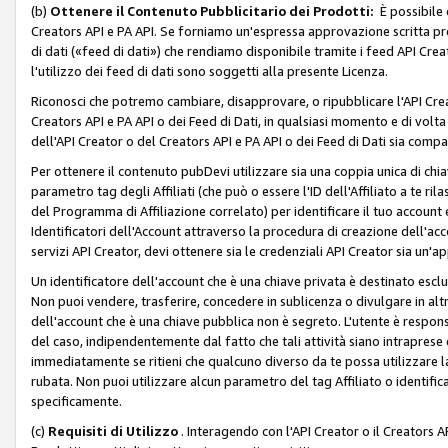
(b)
Ottenere il Contenuto Pubblicitario dei Prodotti:
È possibile 
Creators API e PA API. Se forniamo un'espressa approvazione scritta pre
di dati («feed di dati») che rendiamo disponibile tramite i feed API Creat
l'utilizzo dei feed di dati sono soggetti alla presente Licenza.
Riconosci che potremo cambiare, disapprovare, o ripubblicare l'API Creato
Creators API e PA API o dei Feed di Dati, in qualsiasi momento e di volta i
dell'API Creator o del Creators API e PA API o dei Feed di Dati sia compati
Per ottenere il contenuto pubDevi utilizzare sia una coppia unica di chiav
parametro tag degli Affiliati (che può o essere l'ID dell'Affiliato a te r
del Programma di Affiliazione correlato) per identificare il tuo account e
Identificatori dell'Account attraverso la procedura di creazione dell'acc
servizi API Creator, devi ottenere sia le credenziali API Creator sia un'a
Un identificatore dell'account che è una chiave privata è destinato esc
Non puoi vendere, trasferire, concedere in sublicenza o divulgare in alt
dell'account che è una chiave pubblica non è segreto. L'utente è responsabi
del caso, indipendentemente dal fatto che tali attività siano intraprese 
immediatamente se ritieni che qualcuno diverso da te possa utilizzare la 
rubata. Non puoi utilizzare alcun parametro del tag Affiliato o identif
specificamente.
(c)
Requisiti di Utilizzo
. Interagendo con l'API Creator o il Creators A