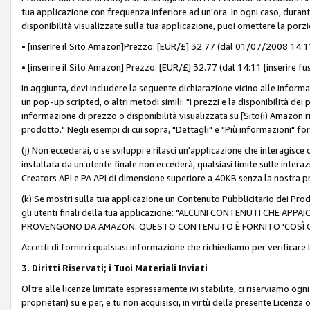
tua applicazione con frequenza inferiore ad un'ora. In ogni caso, durante
disponibilità visualizzate sulla tua applicazione, puoi omettere la porz
• [inserire il Sito Amazon]Prezzo: [EUR/£] 32.77 (dal 01/07/2008 14:11 
• [inserire il Sito Amazon] Prezzo: [EUR/£] 32.77 (dal 14:11 [inserire fu
In aggiunta, devi includere la seguente dichiarazione vicino alle informa
un pop-up scripted, o altri metodi simili: "I prezzi e la disponibilità de
informazione di prezzo o disponibilità visualizzata su [Sito(i) Amazon ri
prodotto." Negli esempi di cui sopra, "Dettagli" e "Più informazioni" fo
(j) Non eccederai, o se sviluppi e rilasci un'applicazione che interagisce
installata da un utente finale non eccederà, qualsiasi limite sulle interazi
Creators API e PA API di dimensione superiore a 40KB senza la nostra p
(k) Se mostri sulla tua applicazione un Contenuto Pubblicitario dei Prodo
gli utenti finali della tua applicazione: "ALCUNI CONTENUTI CHE AP
PROVENGONO DA AMAZON. QUESTO CONTENUTO È FORNITO 'COSÌ CO
Accetti di fornirci qualsiasi informazione che richiediamo per verificare
3. Diritti Riservati; i Tuoi Materiali Inviati
Oltre alle licenze limitate espressamente ivi stabilite, ci riserviamo ogni dir
proprietari) su e per, e tu non acquisisci, in virtù della presente Licenza