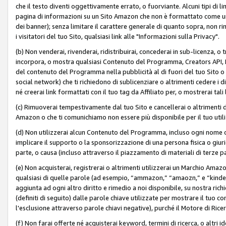
che il testo diventi oggettivamente errato, o fuorviante. Alcuni tipi d
pagina di informazioni su un Sito Amazon che non è formattato come un L
dei banner); senza limitare il carattere generale di quanto sopra, non rimu
i visitatori del tuo Sito, qualsiasi link alle "Informazioni sulla Privacy".
(b) Non venderai, rivenderai, ridistribuirai, concederai in sub-licenza, 
incorpora, o mostra qualsiasi Contenuto del Programma, Creators API, PA A
del contenuto del Programma nella pubblicità al di fuori del tuo Sito o su 
social network) che ti richiedono di sublicenziare o altrimenti cedere i 
né creerai link formattati con il tuo tag da Affiliato per, o mostrerai tali 
(c) Rimuoverai tempestivamente dal tuo Sito e cancellerai o altrimenti
Amazon o che ti comunichiamo non essere più disponibile per il tuo util
(d) Non utilizzerai alcun Contenuto del Programma, incluso ogni nome 
implicare il supporto o la sponsorizzazione di una persona fisica o giur
parte, o causa (incluso attraverso il piazzamento di materiali di terze
(e) Non acquisterai, registrerai o altrimenti utilizzerai un Marchio Amaz
qualsiasi di quelle parole (ad esempio, “ammazon,” “amaozn,” e “kindel,”)
aggiunta ad ogni altro diritto e rimedio a noi disponibile, su nostra rich
(definiti di seguito) dalle parole chiave utilizzate per mostrare il tuo co
l'esclusione attraverso parole chiavi negative), purché il Motore di Ricer
(f) Non farai offerte né acquisterai keyword, termini di ricerca, o altri 