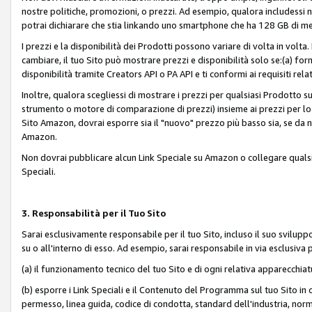
nostre politiche, promozioni, o prezzi. Ad esempio, qualora includessi
potrai dichiarare che stia linkando uno smartphone che ha 128 GB di m
I prezzi e la disponibilità dei Prodotti possono variare di volta in volta
cambiare, il tuo Sito può mostrare prezzi e disponibilità solo se:(a) fornia
disponibilità tramite Creators API o PA API e ti conformi ai requisiti rela
Inoltre, qualora scegliessi di mostrare i prezzi per qualsiasi Prodotto su
strumento o motore di comparazione di prezzi) insieme ai prezzi per lo s
Sito Amazon, dovrai esporre sia il "nuovo" prezzo più basso sia, se da noi
Amazon.
Non dovrai pubblicare alcun Link Speciale su Amazon o collegare qualsia
Speciali.
3. Responsabilità per il Tuo Sito
Sarai esclusivamente responsabile per il tuo Sito, incluso il suo svilu
su o all'interno di esso. Ad esempio, sarai responsabile in via esclusiva 
(a) il funzionamento tecnico del tuo Sito e di ogni relativa apparecchia
(b) esporre i Link Speciali e il Contenuto del Programma sul tuo Sito in 
permesso, linea guida, codice di condotta, standard dell'industria, norme