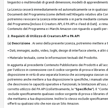
linguistici o multimodali di grandi dimensioni, modelli di apprendiment
La Licenza cesserà immediatamente ed automaticamente se in qualsiasi
Documenti del Programma (come definiti nell'Allegato relativo alle Comm
potremmo revocare la Licenza interamente o in parte mediante comunicaz
del Programma [incluso il Creators API, il PA API e i Feed di Dati] . e r
Contenuto del Programma e i Marchi Amazon con riguardo a quelli per cu
2. Requisiti di Utilizzo di Creators API e PA API
(a)
Descrizione
. Ai sensi della presente Licenza, potremmo mettere a
• Dati, immagini, audio, video, loghi, design di interfacce utente, e altri 
• Materiale testuale, come le informazioni testuali del Prodotto.
In aggiunta al precedente Contenuto Pubblicitario dei Prodotti e all’ac
per l'utilizzo in connessione con il codice sorgente di prova e libraries 
disposizione in virtù di una separata licenza che accompagna ciascun cod
potremmo anche mettere a tua disposizione le specifiche, i manuali utent
che descrivono le capacità operative e funzionali, le limitazioni all'uso, i 
corretto utilizzo del PA API (collettivamente, le "
Specifiche
"). Il “Con
esclude specificamente qualsiasi codice sorgente di prova o libraries ch
che mettiamo a tua disposizione. Inoltre lo stesso esclude specificament
offerti su qualsiasi sito che non sia un Sito Amazon.