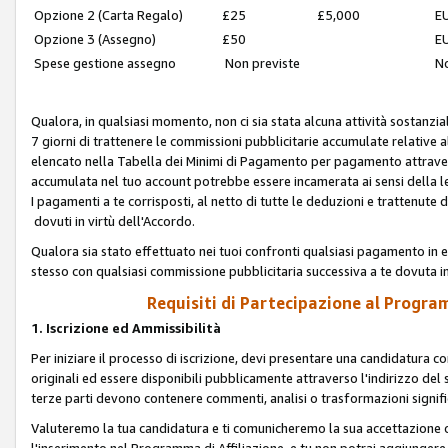
Opzione 2 (Carta Regalo)
£25
£5,000
EU
Opzione 3 (Assegno)
£50
EU
Spese gestione assegno
Non previste
No
Qualora, in qualsiasi momento, non ci sia stata alcuna attività sostanzial
7 giorni di trattenere le commissioni pubblicitarie accumulate relative
elencato nella Tabella dei Minimi di Pagamento per pagamento attrave
accumulata nel tuo account potrebbe essere incamerata ai sensi della leg
I pagamenti a te corrisposti, al netto di tutte le deduzioni e trattenut
dovuti in virtù dell'Accordo.
Qualora sia stato effettuato nei tuoi confronti qualsiasi pagamento in e
stesso con qualsiasi commissione pubblicitaria successiva a te dovuta in
Requisiti di Partecipazione al Program
1. Iscrizione ed Ammissibilità
Per iniziare il processo di iscrizione, devi presentare una candidatura 
originali ed essere disponibili pubblicamente attraverso l'indirizzo del s
terze parti devono contenere commenti, analisi o trasformazioni significat
Valuteremo la tua candidatura e ti comunicheremo la sua accettazione o r
l'inserimento nel Programma di Affiliazione, e tu non potrai aggiungere 