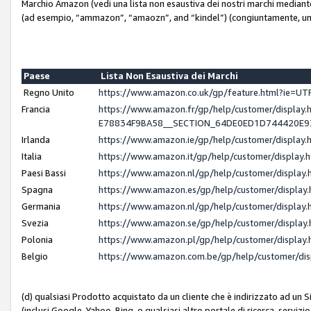
Marchio Amazon (vedi una lista non esaustiva dei nostri marchi mediante i 
(ad esempio, “ammazon”, “amaozn”, and “kindel”) (congiuntamente, un
Paese
Lista Non Esaustiva dei Marchi
Regno Unito
https://www.amazon.co.uk/gp/feature.html?ie=
Francia
https://www.amazon.fr/gp/help/customer/displ
E78834F9BA58__SECTION_64DE0ED1D744420E
Irlanda
https://www.amazon.ie/gp/help/customer/displ
Italia
https://www.amazon.it/gp/help/customer/displa
Paesi Bassi
https://www.amazon.nl/gp/help/customer/displa
Spagna
https://www.amazon.es/gp/help/customer/displa
Germania
https://www.amazon.nl/gp/help/customer/displa
Svezia
https://www.amazon.se/gp/help/customer/displa
Polonia
https://www.amazon.pl/gp/help/customer/displa
Belgio
https://www.amazon.com.be/gp/help/customer/d
(d) qualsiasi Prodotto acquistato da un cliente che è indirizzato ad un 
(inclusi Google, Yahoo, Bing, o qualsiasi altro portale di ricerca, servizio