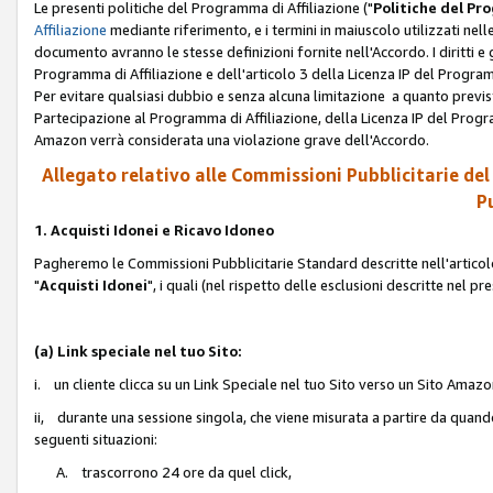
Le presenti politiche del Programma di Affiliazione ("
Politiche del P
Affiliazione
mediante riferimento, e i termini in maiuscolo utilizzati ne
documento avranno le stesse definizioni fornite nell'Accordo. I diritti e gl
Programma di Affiliazione e dell'articolo 3 della Licenza IP del Progra
Per evitare qualsiasi dubbio e senza alcuna limitazione a quanto previsto 
Partecipazione al Programma di Affiliazione, della Licenza IP del Progra
Amazon verrà considerata una violazione grave dell'Accordo.
Allegato relativo alle Commissioni Pubblicitarie del
Pu
1. Acquisti Idonei e Ricavo Idoneo
Pagheremo le Commissioni Pubblicitarie Standard descritte nell'articolo
"
Acquisti Idonei
", i quali (nel rispetto delle esclusioni descritte nel 
(a) Link speciale nel tuo Sito:
i. un cliente clicca su un Link Speciale nel tuo Sito verso un Sito Amazo
ii, durante una sessione singola, che viene misurata a partire da quando u
seguenti situazioni:
A. trascorrono 24 ore da quel click,