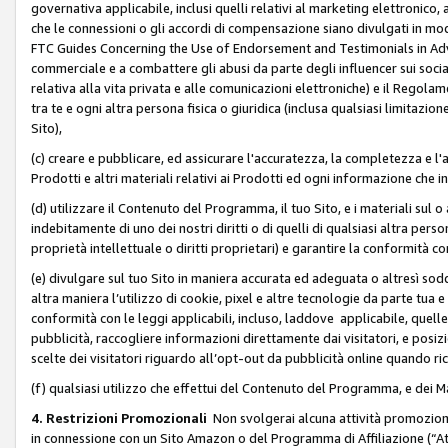
governativa applicabile, inclusi quelli relativi al marketing elettronico, 
che le connessioni o gli accordi di compensazione siano divulgati in mo
FTC Guides Concerning the Use of Endorsement and Testimonials in Adve
commerciale e a combattere gli abusi da parte degli influencer sui soci
relativa alla vita privata e alle comunicazioni elettroniche) e il Rego
tra te e ogni altra persona fisica o giuridica (inclusa qualsiasi limitazion
Sito),
(c) creare e pubblicare, ed assicurare l'accuratezza, la completezza e l'a
Prodotti e altri materiali relativi ai Prodotti ed ogni informazione che in
(d) utilizzare il Contenuto del Programma, il tuo Sito, e i materiali sul 
indebitamente di uno dei nostri diritti o di quelli di qualsiasi altra persona 
proprietà intellettuale o diritti proprietari) e garantire la conformità co
(e) divulgare sul tuo Sito in maniera accurata ed adeguata o altresì soddi
altra maniera l’utilizzo di cookie, pixel e altre tecnologie da parte tua e di
conformità con le leggi applicabili, incluso, laddove applicabile, quelle t
pubblicità, raccogliere informazioni direttamente dai visitatori, e posiz
scelte dei visitatori riguardo all’opt-out da pubblicità online quando ri
(f) qualsiasi utilizzo che effettui del Contenuto del Programma, e dei 
4. Restrizioni Promozionali
Non svolgerai alcuna attività promozionale
in connessione con un Sito Amazon o del Programma di Affiliazione (“At