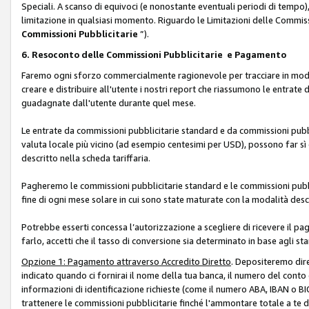
Speciali. A scanso di equivoci (e nonostante eventuali periodi di tempo), 
limitazione in qualsiasi momento. Riguardo le Limitazioni delle Commissi
Commissioni Pubblicitarie
”).
6. Resoconto delle Commissioni Pubblicitarie e Pagamento
Faremo ogni sforzo commercialmente ragionevole per tracciare in modo a
creare e distribuire all'utente i nostri report che riassumono le entrate
guadagnate dall'utente durante quel mese.
Le entrate da commissioni pubblicitarie standard e da commissioni pubbl
valuta locale più vicino (ad esempio centesimi per USD), possono far sì 
descritto nella scheda tariffaria.
Pagheremo le commissioni pubblicitarie standard e le commissioni pubbli
fine di ogni mese solare in cui sono state maturate con la modalità descr
Potrebbe esserti concessa l’autorizzazione a scegliere di ricevere il pa
farlo, accetti che il tasso di conversione sia determinato in base agli s
Opzione 1: Pagamento attraverso Accredito Diretto
. Depositeremo dir
indicato quando ci fornirai il nome della tua banca, il numero del conto
informazioni di identificazione richieste (come il numero ABA, IBAN o BIC,
trattenere le commissioni pubblicitarie finché l'ammontare totale a te 