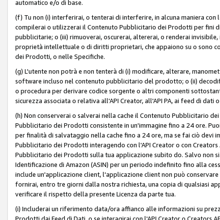
automatico e/o di base.
(f) Tu non (i) interferirai, o tenterai di interferire, in alcuna maniera co
compilerai o utilizzerai il Contenuto Pubblicitario dei Prodotti per fini di
pubblicitarie; o (iii) rimuoverai, oscurerai, altererai, o renderai invisibile, 
proprietà intellettuale o di diritti proprietari, che appaiono su o sono c
dei Prodotti, o nelle Specifiche.
(g) L'utente non potrà e non tenterà di (i) modificare, alterare, manomet
software incluso nel contenuto pubblicitario del prodotto; o (ii) decod
o procedura per derivare codice sorgente o altri componenti sottostan
sicurezza associata o relativa all'API Creator, all'API PA, ai feed di dati 
(h) Non conserverai o salverai nella cache il Contenuto Pubblicitario de
Pubblicitario dei Prodotti consistente in un'immagine fino a 24 ore. Puo
per finalità di salvataggio nella cache fino a 24 ore, ma se fai ciò d
Pubblicitario dei Prodotti interagendo con l'API Creator o con Creator
Pubblicitario dei Prodotti sulla tua applicazione subito do. Salvo non
Identificazione di Amazon (ASIN) per un periodo indefinito fino alla ce
include un'applicazione client, l'applicazione client non può conservare 
fornirai, entro tre giorni dalla nostra richiesta, una copia di qualsiasi ap
verificare il rispetto della presente Licenza da parte tua.
(i) Includerai un riferimento data/ora affianco alle informazioni su prezz
Prodotti dai Feed di Dati, o se interagirai con l'API Creator o Creators 