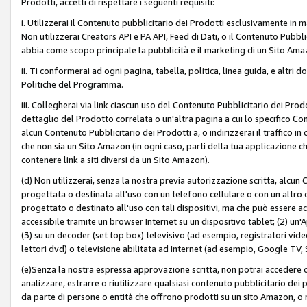
Prodotti, accetti di rispettare i seguenti requisiti:
i. Utilizzerai il Contenuto pubblicitario dei Prodotti esclusivamente in m
Non utilizzerai Creators API e PA API, Feed di Dati, o il Contenuto Pubbli
abbia come scopo principale la pubblicità e il marketing di un Sito Amaz
ii. Ti conformerai ad ogni pagina, tabella, politica, linea guida, e altri d
Politiche del Programma.
iii. Collegherai via link ciascun uso del Contenuto Pubblicitario dei Pr
dettaglio del Prodotto correlata o un'altra pagina a cui lo specifico Con
alcun Contenuto Pubblicitario dei Prodotti a, o indirizzerai il traffico i
che non sia un Sito Amazon (in ogni caso, parti della tua applicazione
contenere link a siti diversi da un Sito Amazon).
(d) Non utilizzerai, senza la nostra previa autorizzazione scritta, alcun
progettata o destinata all'uso con un telefono cellulare o con un altro d
progettato o destinato all'uso con tali dispositivi, ma che può essere acc
accessibile tramite un browser Internet su un dispositivo tablet; (2) u
(3) su un decoder (set top box) televisivo (ad esempio, registratori video d
lettori dvd) o televisione abilitata ad Internet (ad esempio, Google TV,
(e)Senza la nostra espressa approvazione scritta, non potrai accedere o u
analizzare, estrarre o riutilizzare qualsiasi contenuto pubblicitario dei
da parte di persone o entità che offrono prodotti su un sito Amazon, o