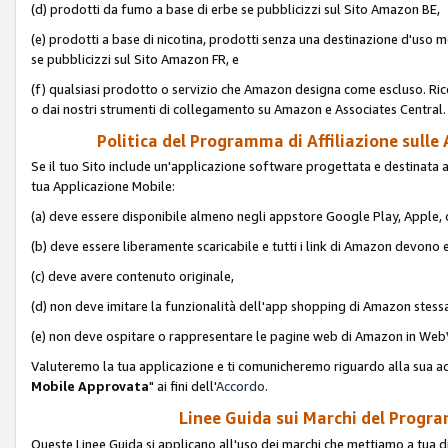
(d) prodotti da fumo a base di erbe se pubblicizzi sul Sito Amazon BE,
(e) prodotti a base di nicotina, prodotti senza una destinazione d'uso m
se pubblicizzi sul Sito Amazon FR, e
(f) qualsiasi prodotto o servizio che Amazon designa come escluso. Rice
o dai nostri strumenti di collegamento su Amazon e Associates Central.
Politica del Programma di Affiliazione sulle A
Se il tuo Sito include un'applicazione software progettata e destinata all'u
tua Applicazione Mobile:
(a) deve essere disponibile almeno negli appstore Google Play, Apple
(b) deve essere liberamente scaricabile e tutti i link di Amazon devono 
(c) deve avere contenuto originale,
(d) non deve imitare la funzionalità dell'app shopping di Amazon stess
(e) non deve ospitare o rappresentare le pagine web di Amazon in We
Valuteremo la tua applicazione e ti comunicheremo riguardo alla sua acc
Mobile Approvata
" ai fini dell'
Accordo
.
Linee Guida sui Marchi del Program
Queste Linee Guida si applicano all'uso dei marchi che mettiamo a tua