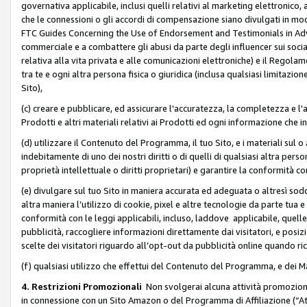
governativa applicabile, inclusi quelli relativi al marketing elettronico, 
che le connessioni o gli accordi di compensazione siano divulgati in mo
FTC Guides Concerning the Use of Endorsement and Testimonials in Adve
commerciale e a combattere gli abusi da parte degli influencer sui soci
relativa alla vita privata e alle comunicazioni elettroniche) e il Rego
tra te e ogni altra persona fisica o giuridica (inclusa qualsiasi limitazion
Sito),
(c) creare e pubblicare, ed assicurare l'accuratezza, la completezza e l'a
Prodotti e altri materiali relativi ai Prodotti ed ogni informazione che in
(d) utilizzare il Contenuto del Programma, il tuo Sito, e i materiali sul 
indebitamente di uno dei nostri diritti o di quelli di qualsiasi altra persona 
proprietà intellettuale o diritti proprietari) e garantire la conformità co
(e) divulgare sul tuo Sito in maniera accurata ed adeguata o altresì soddi
altra maniera l’utilizzo di cookie, pixel e altre tecnologie da parte tua e di
conformità con le leggi applicabili, incluso, laddove applicabile, quelle t
pubblicità, raccogliere informazioni direttamente dai visitatori, e posiz
scelte dei visitatori riguardo all’opt-out da pubblicità online quando ri
(f) qualsiasi utilizzo che effettui del Contenuto del Programma, e dei 
4. Restrizioni Promozionali
Non svolgerai alcuna attività promozionale
in connessione con un Sito Amazon o del Programma di Affiliazione (“At