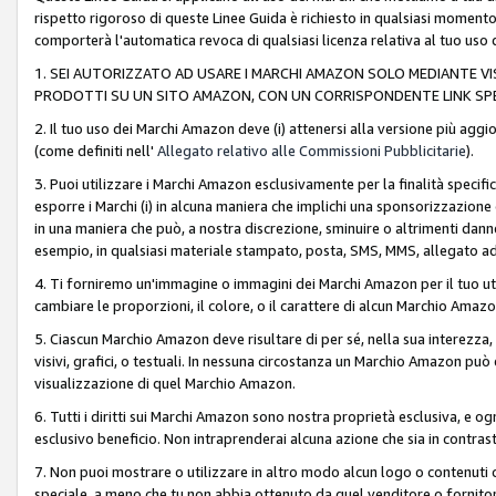
rispetto rigoroso di queste Linee Guida è richiesto in qualsiasi momento
comporterà l'automatica revoca di qualsiasi licenza relativa al tuo us
1. SEI AUTORIZZATO AD USARE I MARCHI AMAZON SOLO MEDIANTE VISU
PRODOTTI SU UN SITO AMAZON, CON UN CORRISPONDENTE LINK SPE
2. Il tuo uso dei Marchi Amazon deve (i) attenersi alla versione più agg
(come definiti nell'
Allegato relativo alle Commissioni Pubblicitarie
).
3. Puoi utilizzare i Marchi Amazon esclusivamente per la finalità speci
esporre i Marchi (i) in alcuna maniera che implichi una sponsorizzazione o 
in una maniera che può, a nostra discrezione, sminuire o altrimenti dann
esempio, in qualsiasi materiale stampato, posta, SMS, MMS, allegato ad 
4. Ti forniremo un'immagine o immagini dei Marchi Amazon per il tuo ut
cambiare le proporzioni, il colore, o il carattere di alcun Marchio Am
5. Ciascun Marchio Amazon deve risultare di per sé, nella sua interezza
visivi, grafici, o testuali. In nessuna circostanza un Marchio Amazon può
visualizzazione di quel Marchio Amazon.
6. Tutti i diritti sui Marchi Amazon sono nostra proprietà esclusiva, e
esclusivo beneficio. Non intraprenderai alcuna azione che sia in contrasto 
7. Non puoi mostrare o utilizzare in altro modo alcun logo o contenuti cr
speciale, a meno che tu non abbia ottenuto da quel venditore o fornitore