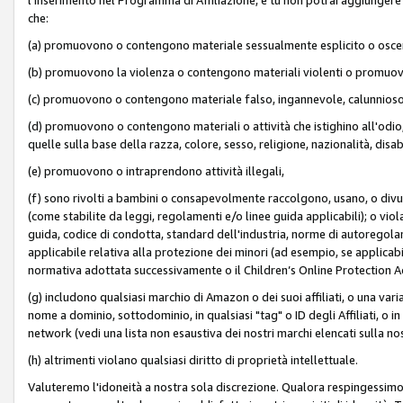
che:
(a) promuovono o contengono materiale sessualmente esplicito o osc
(b) promuovono la violenza o contengono materiali violenti o promuov
(c) promuovono o contengono materiale falso, ingannevole, calunnioso
(d) promuovono o contengono materiali o attività che istighino all'odio, m
quelle sulla base della razza, colore, sesso, religione, nazionalità, disa
(e) promuovono o intraprendono attività illegali,
(f) sono rivolti a bambini o consapevolmente raccolgono, usano, o divulg
(come stabilite da leggi, regolamenti e/o linee guida applicabili); o vi
guida, codice di condotta, standard dell'industria, norme di autoregolame
applicabile relativa alla protezione dei minori (ad esempio, se applicabi
normativa adottata successivamente o il Children’s Online Protection Ac
(g) includono qualsiasi marchio di Amazon o dei suoi affiliati, o una varia
nome a dominio, sottodominio, in qualsiasi "tag" o ID degli Affiliati, o in
network (vedi una lista non esaustiva dei nostri marchi elencati sulla no
(h) altrimenti violano qualsiasi diritto di proprietà intellettuale.
Valuteremo l'idoneità a nostra sola discrezione. Qualora respingessimo l