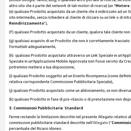
altro sito che è parte del network di tali motori di ricerca) (un "
Motore 
(e) qualsiasi Prodotto acquistato da un cliente che è indirizzato ad un 
sito intermedio, senza richiedere al cliente di cliccare su un link o di in
Reindirizzamento
”),
(f) qualsiasi Prodotto acquistato da un cliente, qualora tale cliente non
(g) qualsiasi acquisto di un Prodotto che non è correttamente tracciat
formattati adeguatamente,
(h) qualsiasi Prodotto acquistato attraverso un Link Speciale in un'App
Speciale in un'Applicazione Mobile Approvata non fosse servito da Creator
potremmo mettere a tua disposizione,
(i) qualsiasi Prodotto soggetto ad un Evento Ricompensa (come definito a
relativa corrispondente Commissione Pubblicitaria Speciale),
(j) qualsiasi Prodotto acquistato come un abbonamento, se non divers
(k) qualsiasi Prodotto in fase di pre-rilascio o di prenotazione non disp
3. Commissioni Pubblicitarie Standard
Ferme restando le limitazioni descritte nel presente Allegato relativo a
commissioni pubblicitarie standard descritte nell'
Allegato
(“
Commissio
percentuale del Ricavo Idoneo.