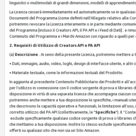
linguistici o multimodali di grandi dimensioni, modelli di apprendiment
La Licenza cesserà immediatamente ed automaticamente se in qualsiasi
Documenti del Programma (come definiti nell'Allegato relativo alle Comm
potremmo revocare la Licenza interamente o in parte mediante comunicaz
del Programma [incluso il Creators API, il PA API e i Feed di Dati] . e r
Contenuto del Programma e i Marchi Amazon con riguardo a quelli per cu
2. Requisiti di Utilizzo di Creators API e PA API
(a)
Descrizione
. Ai sensi della presente Licenza, potremmo mettere a
• Dati, immagini, audio, video, loghi, design di interfacce utente, e altri 
• Materiale testuale, come le informazioni testuali del Prodotto.
In aggiunta al precedente Contenuto Pubblicitario dei Prodotti e all’ac
per l'utilizzo in connessione con il codice sorgente di prova e libraries 
disposizione in virtù di una separata licenza che accompagna ciascun cod
potremmo anche mettere a tua disposizione le specifiche, i manuali utent
che descrivono le capacità operative e funzionali, le limitazioni all'uso, i 
corretto utilizzo del PA API (collettivamente, le "
Specifiche
"). Il “Con
esclude specificamente qualsiasi codice sorgente di prova o libraries ch
che mettiamo a tua disposizione. Inoltre lo stesso esclude specificament
offerti su qualsiasi sito che non sia un Sito Amazon.