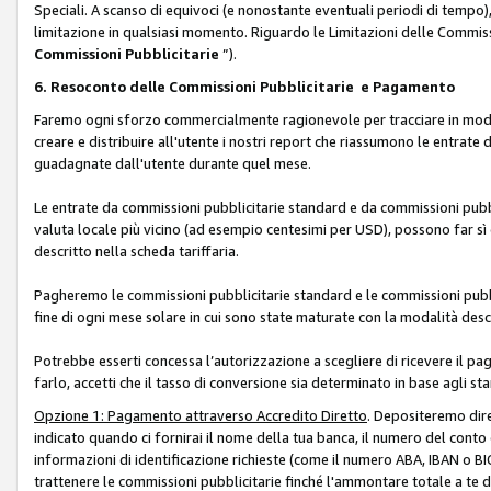
Speciali. A scanso di equivoci (e nonostante eventuali periodi di tempo), 
limitazione in qualsiasi momento. Riguardo le Limitazioni delle Commissi
Commissioni Pubblicitarie
”).
6. Resoconto delle Commissioni Pubblicitarie e Pagamento
Faremo ogni sforzo commercialmente ragionevole per tracciare in modo a
creare e distribuire all'utente i nostri report che riassumono le entrate
guadagnate dall'utente durante quel mese.
Le entrate da commissioni pubblicitarie standard e da commissioni pubbl
valuta locale più vicino (ad esempio centesimi per USD), possono far sì 
descritto nella scheda tariffaria.
Pagheremo le commissioni pubblicitarie standard e le commissioni pubbli
fine di ogni mese solare in cui sono state maturate con la modalità descr
Potrebbe esserti concessa l’autorizzazione a scegliere di ricevere il pa
farlo, accetti che il tasso di conversione sia determinato in base agli s
Opzione 1: Pagamento attraverso Accredito Diretto
. Depositeremo dir
indicato quando ci fornirai il nome della tua banca, il numero del conto
informazioni di identificazione richieste (come il numero ABA, IBAN o BIC,
trattenere le commissioni pubblicitarie finché l'ammontare totale a te 