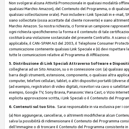
Non svolgerai alcuna Attività Promozionale in qualsiasi modalità offline, a
qualsiasi Marchio Amazon), del Contenuto del Programma, o di qualsiasi
qualsiasi sollecitazione orale). Puoi includere i Link Speciali in e-mail, 
siano sollecitate (ossia accettate dal cliente ricevente) e siano altriment
Marchio Amazon. Su nostra richiesta, ci fornirai un campione rappresentati
ogni richiesta specificheremo la forma e il contenuto di tale certificazi
costituirà una violazione sostanziale del presente Contratto. A scanso di 
applicabile, il CAN-SPAM Act del 2003, il Telephone Consumer Protection 
comunicazione contenente qualsiasi Link Speciale e (ii) devi rispettare l
tutte le comunicazioni relative al Programma di Affiliazione.
5. Distribuzione di Link Speciali Attraverso Software e Disposit
collegherai ad un Sito Amazon, su o in connessione con: (a) qualsiasi a
barra degli strumenti, estensione, componente, o qualsiasi altra applicazi
computer, telefoni cellulari, tablet, o altri dispositivi portatili (divers
(ad esempio, registratori di video digitali, ricevitori via cavo o satellitar
esempio, Google TV, Sony Bravia, Panasonic Viera Cast, o Vizio Internet 
esplicita approvazione scritta, i Link Speciali o il Contenuto del Pro
6. Contenuti sul tuo Sito.
Sarai responsabile in via esclusiva per i con
(a) Non aggiungerai, cancellerai, o altrimenti modificherai alcun Conte
salva la possibilità di ridimensionare il Contenuto del Programma consi
dell'immagine o di troncare il Contenuto del Programma consistente in un