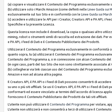
(a) copiare e visualizzare il Contenuto del Programma esclusivamente su
(b) utilizzare solo i Marchi Amazon (come definiti nelle
Linee Guida sui 
esclusivamente sul tuo Sito e in conformità con le
Linee Guida sui March
(c) accedere e utilizzare le API per i Creator, Creators API e PA API, i F
Specifiche e la presente Licenza.
Questa licenza non include il download, la copia o qualsiasi altro utiliz
mining, robot o strumenti simili di raccolta ed estrazione dei dati. Per 
e PA API, i Feed di Dati e il Contenuto Pubblicitario dei Prodotti.
Utilizzerai il Contenuto del Programma esclusivamente in conformità con
quanto sopra, tu (a) utilizzerai il Contenuto del Programma esclusivamen
Contenuto del Programma a, o in connessione con alcun Contenuto del P
(in ogni caso, parti del tuo Sito che non sono strettamente associate a
(b) collegherai via link ciascun uso del Contenuto del Programma esclus
Amazon e non ad alcuna altra pagina.
Il Creators API, il PA API o i Feed di Dati possono consentirti di accedere 
su uno o più siti affiliati. Se usi il Creators API, il PA API o i Feed di Dati
conformarti ed essere vincolato ai termini dell'accordo di licenza applicab
forniscono il Contenuto Pubblicitario dei Prodotti da tali siti affiliati.
L'utente non può utilizzare il
Contenuto del Programma
per violare, app
L'utente non utilizzerà e non consentirà a terzi di utilizzare il Conten