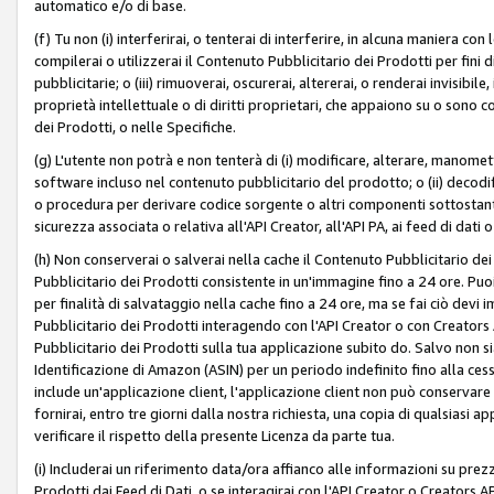
automatico e/o di base.
(f) Tu non (i) interferirai, o tenterai di interferire, in alcuna maniera co
compilerai o utilizzerai il Contenuto Pubblicitario dei Prodotti per fini di
pubblicitarie; o (iii) rimuoverai, oscurerai, altererai, o renderai invisibile, 
proprietà intellettuale o di diritti proprietari, che appaiono su o sono c
dei Prodotti, o nelle Specifiche.
(g) L'utente non potrà e non tenterà di (i) modificare, alterare, manomet
software incluso nel contenuto pubblicitario del prodotto; o (ii) decod
o procedura per derivare codice sorgente o altri componenti sottostan
sicurezza associata o relativa all'API Creator, all'API PA, ai feed di dati 
(h) Non conserverai o salverai nella cache il Contenuto Pubblicitario de
Pubblicitario dei Prodotti consistente in un'immagine fino a 24 ore. Puo
per finalità di salvataggio nella cache fino a 24 ore, ma se fai ciò d
Pubblicitario dei Prodotti interagendo con l'API Creator o con Creator
Pubblicitario dei Prodotti sulla tua applicazione subito do. Salvo non
Identificazione di Amazon (ASIN) per un periodo indefinito fino alla ce
include un'applicazione client, l'applicazione client non può conservare 
fornirai, entro tre giorni dalla nostra richiesta, una copia di qualsiasi ap
verificare il rispetto della presente Licenza da parte tua.
(i) Includerai un riferimento data/ora affianco alle informazioni su prezz
Prodotti dai Feed di Dati, o se interagirai con l'API Creator o Creators 