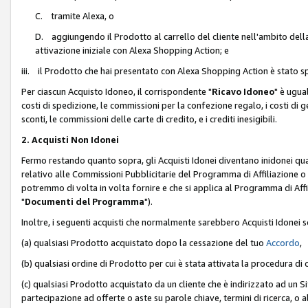
C. tramite Alexa, o
D. aggiungendo il Prodotto al carrello del cliente nell'ambito dell
attivazione iniziale con Alexa Shopping Action; e
iii. il Prodotto che hai presentato con Alexa Shopping Action è stato spe
Per ciascun Acquisto Idoneo, il corrispondente "
Ricavo Idoneo
" è ugua
costi di spedizione, le commissioni per la confezione regalo, i costi di gest
sconti, le commissioni delle carte di credito, e i crediti inesigibili.
2. Acquisti Non Idonei
Fermo restando quanto sopra, gli Acquisti Idonei diventano inidonei qu
relativo alle Commissioni Pubblicitarie del Programma di Affiliazione o di
potremmo di volta in volta fornire e che si applica al Programma di Affil
"
Documenti del Programma
").
Inoltre, i seguenti acquisti che normalmente sarebbero Acquisti Idonei 
(a) qualsiasi Prodotto acquistato dopo la cessazione del tuo
Accordo
,
(b) qualsiasi ordine di Prodotto per cui è stata attivata la procedura di
(c) qualsiasi Prodotto acquistato da un cliente che è indirizzato ad un 
partecipazione ad offerte o aste su parole chiave, termini di ricerca, o a