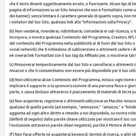
che il testo diventi oggettivamente errato, o fuorviante. Alcuni tipi d
pagina di informazioni su un Sito Amazon che non è formattato come un L
dei banner); senza limitare il carattere generale di quanto sopra, non rimu
i visitatori del tuo Sito, qualsiasi link alle "Informazioni sulla Privacy".
(b) Non venderai, rivenderai, ridistribuirai, concederai in sub-licenza, 
incorpora, o mostra qualsiasi Contenuto del Programma, Creators API, PA A
del contenuto del Programma nella pubblicità al di fuori del tuo Sito o su 
social network) che ti richiedono di sublicenziare o altrimenti cedere i 
né creerai link formattati con il tuo tag da Affiliato per, o mostrerai tali 
(c) Rimuoverai tempestivamente dal tuo Sito e cancellerai o altrimenti
Amazon o che ti comunichiamo non essere più disponibile per il tuo util
(d) Non utilizzerai alcun Contenuto del Programma, incluso ogni nome 
implicare il supporto o la sponsorizzazione di una persona fisica o giur
parte, o causa (incluso attraverso il piazzamento di materiali di terze
(e) Non acquisterai, registrerai o altrimenti utilizzerai un Marchio Amaz
qualsiasi di quelle parole (ad esempio, “ammazon,” “amaozn,” e “kindel,”)
aggiunta ad ogni altro diritto e rimedio a noi disponibile, su nostra rich
(definiti di seguito) dalle parole chiave utilizzate per mostrare il tuo co
l'esclusione attraverso parole chiavi negative), purché il Motore di Ricer
(f) Non farai offerte né acquisterai keyword, termini di ricerca, o altri 