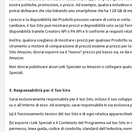
nostre politiche, promozioni, o prezzi. Ad esempio, qualora includessi
potrai dichiarare che stia linkando uno smartphone che ha 128 GB di m
I prezzi e la disponibilità dei Prodotti possono variare di volta in volta
cambiare, il tuo Sito può mostrare prezzi e disponibilità solo se:(a) fornia
disponibilità tramite Creators API o PA API e ti conformi ai requisiti rela
Inoltre, qualora scegliessi di mostrare i prezzi per qualsiasi Prodotto su
strumento o motore di comparazione di prezzi) insieme ai prezzi per lo s
Sito Amazon, dovrai esporre sia il "nuovo" prezzo più basso sia, se da noi
Amazon.
Non dovrai pubblicare alcun Link Speciale su Amazon o collegare qualsia
Speciali.
3. Responsabilità per il Tuo Sito
Sarai esclusivamente responsabile per il tuo Sito, incluso il suo svilu
su o all'interno di esso. Ad esempio, sarai responsabile in via esclusiva 
(a) il funzionamento tecnico del tuo Sito e di ogni relativa apparecchia
(b) esporre i Link Speciali e il Contenuto del Programma sul tuo Sito in 
permesso, linea guida, codice di condotta, standard dell'industria, norme