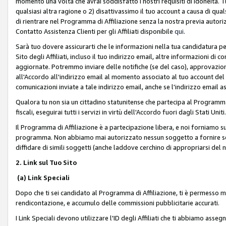
momento una volta che avrai soddisfatto i nostri requisiti di idoneità. 
qualsiasi altra ragione o 2) disattivassimo il tuo account a causa di qua
di rientrare nel Programma di Affiliazione senza la nostra previa autor
Contatto Assistenza Clienti per gli Affiliati disponibile
qui
.
Sarà tuo dovere assicurarti che le informazioni nella tua candidatura pe
Sito degli Affiliati, incluso il tuo indirizzo email, altre informazioni di
aggiornate. Potremmo inviare delle notifiche (se del caso), approvazioni
all'Accordo all'indirizzo email al momento associato al tuo account del
comunicazioni inviate a tale indirizzo email, anche se l'indirizzo email 
Qualora tu non sia un cittadino statunitense che partecipa al Programma
fiscali, eseguirai tutti i servizi in virtù dell'Accordo fuori dagli Stati Uniti
Il Programma di Affiliazione è a partecipazione libera, e noi forniamo sul S
programma. Non abbiamo mai autorizzato nessun soggetto a fornire servi
diffidare di simili soggetti (anche laddove cerchino di appropriarsi del
2. Link sul Tuo Sito
(a) Link Speciali
Dopo che ti sei candidato al Programma di Affiliazione, ti è permesso mos
rendicontazione, e accumulo delle commissioni pubblicitarie accurati.
I Link Speciali devono utilizzare l'ID degli Affiliati che ti abbiamo asseg