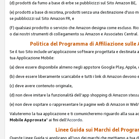
(d) prodotti da fumo a base di erbe se pubblicizzi sul Sito Amazon BE,
(e) prodotti a base di nicotina, prodotti senza una destinazione d'uso m
se pubblicizzi sul Sito Amazon FR, e
(f) qualsiasi prodotto o servizio che Amazon designa come escluso. Rice
o dai nostri strumenti di collegamento su Amazon e Associates Central.
Politica del Programma di Affiliazione sulle A
Se il tuo Sito include un'applicazione software progettata e destinata all'u
tua Applicazione Mobile:
(a) deve essere disponibile almeno negli appstore Google Play, Apple
(b) deve essere liberamente scaricabile e tutti i link di Amazon devono 
(c) deve avere contenuto originale,
(d) non deve imitare la funzionalità dell'app shopping di Amazon stess
(e) non deve ospitare o rappresentare le pagine web di Amazon in We
Valuteremo la tua applicazione e ti comunicheremo riguardo alla sua acc
Mobile Approvata
" ai fini dell'
Accordo
.
Linee Guida sui Marchi del Program
Queste Linee Guida si applicano all'uso dei marchi che mettiamo a tua