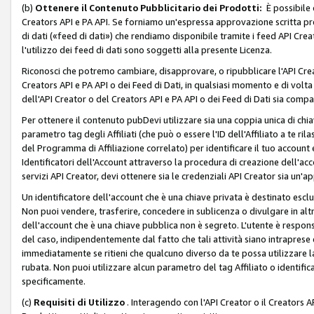
(b)
Ottenere il Contenuto Pubblicitario dei Prodotti:
È possibile 
Creators API e PA API. Se forniamo un'espressa approvazione scritta pre
di dati («feed di dati») che rendiamo disponibile tramite i feed API Creat
l'utilizzo dei feed di dati sono soggetti alla presente Licenza.
Riconosci che potremo cambiare, disapprovare, o ripubblicare l'API Creato
Creators API e PA API o dei Feed di Dati, in qualsiasi momento e di volta i
dell'API Creator o del Creators API e PA API o dei Feed di Dati sia compati
Per ottenere il contenuto pubDevi utilizzare sia una coppia unica di chiav
parametro tag degli Affiliati (che può o essere l'ID dell'Affiliato a te r
del Programma di Affiliazione correlato) per identificare il tuo account e
Identificatori dell'Account attraverso la procedura di creazione dell'acc
servizi API Creator, devi ottenere sia le credenziali API Creator sia un'a
Un identificatore dell'account che è una chiave privata è destinato esc
Non puoi vendere, trasferire, concedere in sublicenza o divulgare in alt
dell'account che è una chiave pubblica non è segreto. L'utente è responsabi
del caso, indipendentemente dal fatto che tali attività siano intraprese 
immediatamente se ritieni che qualcuno diverso da te possa utilizzare la 
rubata. Non puoi utilizzare alcun parametro del tag Affiliato o identif
specificamente.
(c)
Requisiti di Utilizzo
. Interagendo con l'API Creator o il Creators A