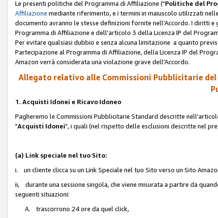
Le presenti politiche del Programma di Affiliazione ("
Politiche del P
Affiliazione
mediante riferimento, e i termini in maiuscolo utilizzati ne
documento avranno le stesse definizioni fornite nell'Accordo. I diritti e gl
Programma di Affiliazione e dell'articolo 3 della Licenza IP del Progra
Per evitare qualsiasi dubbio e senza alcuna limitazione a quanto previsto 
Partecipazione al Programma di Affiliazione, della Licenza IP del Progra
Amazon verrà considerata una violazione grave dell'Accordo.
Allegato relativo alle Commissioni Pubblicitarie del
Pu
1. Acquisti Idonei e Ricavo Idoneo
Pagheremo le Commissioni Pubblicitarie Standard descritte nell'articolo
"
Acquisti Idonei
", i quali (nel rispetto delle esclusioni descritte nel 
(a) Link speciale nel tuo Sito:
i. un cliente clicca su un Link Speciale nel tuo Sito verso un Sito Amazo
ii, durante una sessione singola, che viene misurata a partire da quando u
seguenti situazioni:
A. trascorrono 24 ore da quel click,