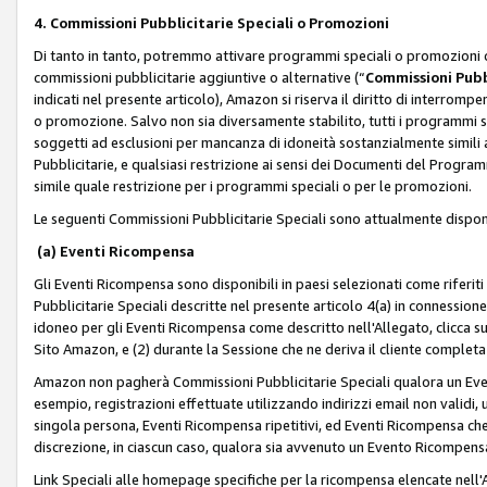
4. Commissioni Pubblicitarie Speciali o Promozioni
Di tanto in tanto, potremmo attivare programmi speciali o promozioni ch
commissioni pubblicitarie aggiuntive o alternative (“
Commissioni Pubbl
indicati nel presente articolo), Amazon si riserva il diritto di interrom
o promozione. Salvo non sia diversamente stabilito, tutti i programmi s
soggetti ad esclusioni per mancanza di idoneità sostanzialmente simili a
Pubblicitarie, e qualsiasi restrizione ai sensi dei Documenti del Progr
simile quale restrizione per i programmi speciali o per le promozioni.
Le seguenti Commissioni Pubblicitarie Speciali sono attualmente disponi
(a) Eventi Ricompensa
Gli Eventi Ricompensa sono disponibili in paesi selezionati come riferiti 
Pubblicitarie Speciali descritte nel presente articolo 4(a) in connessione 
idoneo per gli Eventi Ricompensa come descritto nell'Allegato, clicca 
Sito Amazon, e (2) durante la Sessione che ne deriva il cliente completa
Amazon non pagherà Commissioni Pubblicitarie Speciali qualora un Event
esempio, registrazioni effettuate utilizzando indirizzi email non validi
singola persona, Eventi Ricompensa ripetitivi, ed Eventi Ricompensa che
discrezione, in ciascun caso, qualora sia avvenuto un Evento Ricompensa
Link Speciali alle homepage specifiche per la ricompensa elencate nel