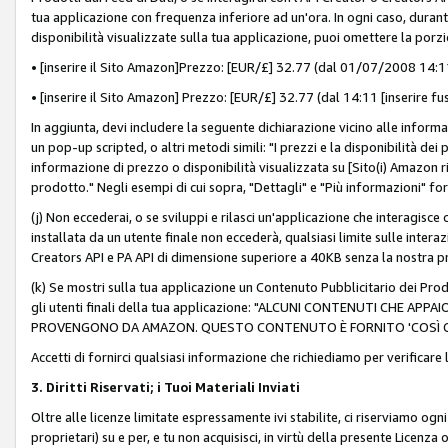
tua applicazione con frequenza inferiore ad un'ora. In ogni caso, durante
disponibilità visualizzate sulla tua applicazione, puoi omettere la porz
• [inserire il Sito Amazon]Prezzo: [EUR/£] 32.77 (dal 01/07/2008 14:11 
• [inserire il Sito Amazon] Prezzo: [EUR/£] 32.77 (dal 14:11 [inserire fu
In aggiunta, devi includere la seguente dichiarazione vicino alle informa
un pop-up scripted, o altri metodi simili: "I prezzi e la disponibilità de
informazione di prezzo o disponibilità visualizzata su [Sito(i) Amazon ri
prodotto." Negli esempi di cui sopra, "Dettagli" e "Più informazioni" fo
(j) Non eccederai, o se sviluppi e rilasci un'applicazione che interagisce
installata da un utente finale non eccederà, qualsiasi limite sulle interazi
Creators API e PA API di dimensione superiore a 40KB senza la nostra p
(k) Se mostri sulla tua applicazione un Contenuto Pubblicitario dei Prodo
gli utenti finali della tua applicazione: "ALCUNI CONTENUTI CHE AP
PROVENGONO DA AMAZON. QUESTO CONTENUTO È FORNITO 'COSÌ CO
Accetti di fornirci qualsiasi informazione che richiediamo per verificare
3. Diritti Riservati; i Tuoi Materiali Inviati
Oltre alle licenze limitate espressamente ivi stabilite, ci riserviamo ogni dir
proprietari) su e per, e tu non acquisisci, in virtù della presente Licenza