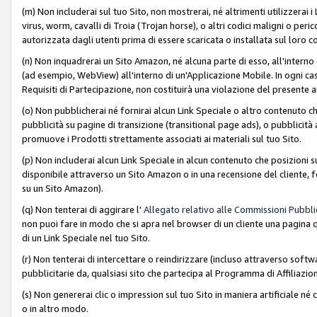
(m) Non includerai sul tuo Sito, non mostrerai, né altrimenti utilizzera
virus, worm, cavalli di Troia (Trojan horse), o altri codici maligni o p
autorizzata dagli utenti prima di essere scaricata o installata sul loro co
(n) Non inquadrerai un Sito Amazon, né alcuna parte di esso, all'interno
(ad esempio, WebView) all'interno di un'Applicazione Mobile. In ogni cas
Requisiti di Partecipazione, non costituirà una violazione del presente a
(o) Non pubblicherai né fornirai alcun Link Speciale o altro contenuto
pubblicità su pagine di transizione (transitional page ads), o pubblicità 
promuove i Prodotti strettamente associati ai materiali sul tuo Sito.
(p) Non includerai alcun Link Speciale in alcun contenuto che posizioni 
disponibile attraverso un Sito Amazon o in una recensione del cliente, fo
su un Sito Amazon).
(q) Non tenterai di aggirare l'
Allegato relativo alle Commissioni Pubblic
non puoi fare in modo che si apra nel browser di un cliente una pagina qu
di un Link Speciale nel tuo Sito.
(r) Non tenterai di intercettare o reindirizzare (incluso attraverso softwa
pubblicitarie da, qualsiasi sito che partecipa al Programma di Affiliazio
(s) Non genererai clic o impression sul tuo Sito in maniera artificiale 
o in altro modo.