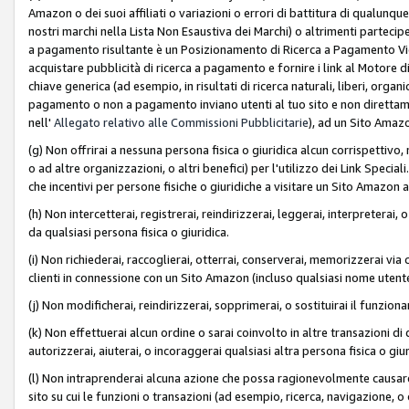
Amazon o dei suoi affiliati o variazioni o errori di battitura di qualunqu
nostri marchi nella Lista Non Esaustiva dei Marchi) o altrimenti partecipe
a pagamento risultante è un Posizionamento di Ricerca a Pagamento Vie
acquistare pubblicità di ricerca a pagamento e fornire i link al Motore di 
chiave generica (ad esempio, in risultati di ricerca naturali, liberi, organ
pagamento o non a pagamento inviano utenti al tuo sito e non direttam
nell'
Allegato relativo alle Commissioni Pubblicitarie
), ad un Sito Amaz
(g) Non offrirai a nessuna persona fisica o giuridica alcun corrispettivo, 
o ad altre organizzazioni, o altri benefici) per l'utilizzo dei Link Spe
che incentivi per persone fisiche o giuridiche a visitare un Sito Amazon a
(h) Non intercetterai, registrerai, reindirizzerai, leggerai, interpreterai
da qualsiasi persona fisica o giuridica.
(i) Non richiederai, raccoglierai, otterrai, conserverai, memorizzerai via 
clienti in connessione con un Sito Amazon (incluso qualsiasi nome utent
(j) Non modificherai, reindirizzerai, sopprimerai, o sostituirai il funzio
(k) Non effettuerai alcun ordine o sarai coinvolto in altre transazioni di
autorizzerai, aiuterai, o incoraggerai qualsiasi altra persona fisica o giu
(l) Non intraprenderai alcuna azione che possa ragionevolmente causare 
sito su cui le funzioni o transazioni (ad esempio, ricerca, navigazione, 