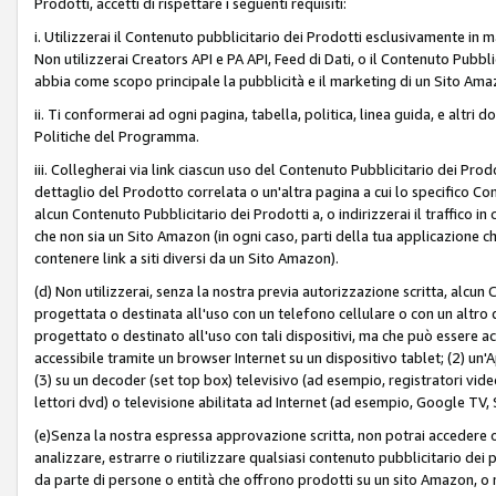
Prodotti, accetti di rispettare i seguenti requisiti:
i. Utilizzerai il Contenuto pubblicitario dei Prodotti esclusivamente in m
Non utilizzerai Creators API e PA API, Feed di Dati, o il Contenuto Pubbli
abbia come scopo principale la pubblicità e il marketing di un Sito Amaz
ii. Ti conformerai ad ogni pagina, tabella, politica, linea guida, e altri d
Politiche del Programma.
iii. Collegherai via link ciascun uso del Contenuto Pubblicitario dei Pr
dettaglio del Prodotto correlata o un'altra pagina a cui lo specifico Con
alcun Contenuto Pubblicitario dei Prodotti a, o indirizzerai il traffico i
che non sia un Sito Amazon (in ogni caso, parti della tua applicazione
contenere link a siti diversi da un Sito Amazon).
(d) Non utilizzerai, senza la nostra previa autorizzazione scritta, alcun
progettata o destinata all'uso con un telefono cellulare o con un altro d
progettato o destinato all'uso con tali dispositivi, ma che può essere acc
accessibile tramite un browser Internet su un dispositivo tablet; (2) u
(3) su un decoder (set top box) televisivo (ad esempio, registratori video d
lettori dvd) o televisione abilitata ad Internet (ad esempio, Google TV,
(e)Senza la nostra espressa approvazione scritta, non potrai accedere o u
analizzare, estrarre o riutilizzare qualsiasi contenuto pubblicitario dei
da parte di persone o entità che offrono prodotti su un sito Amazon, o