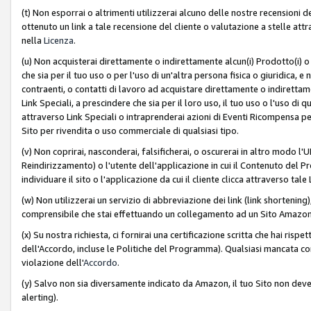
(t) Non esporrai o altrimenti utilizzerai alcuno delle nostre recensioni de
ottenuto un link a tale recensione del cliente o valutazione a stelle attra
nella
Licenza
.
(u) Non acquisterai direttamente o indirettamente alcun(i) Prodotto(i) o
che sia per il tuo uso o per l'uso di un'altra persona fisica o giuridica, e
contraenti, o contatti di lavoro ad acquistare direttamente o indirett
Link Speciali, a prescindere che sia per il loro uso, il tuo uso o l'uso di 
attraverso Link Speciali o intraprenderai azioni di Eventi Ricompensa per
Sito per rivendita o uso commerciale di qualsiasi tipo.
(v) Non coprirai, nasconderai, falsificherai, o oscurerai in altro modo l'U
Reindirizzamento) o l'utente dell'applicazione in cui il Contenuto del
individuare il sito o l'applicazione da cui il cliente clicca attraverso ta
(w) Non utilizzerai un servizio di abbreviazione dei link (link shortening
comprensibile che stai effettuando un collegamento ad un Sito Amazo
(x) Su nostra richiesta, ci fornirai una certificazione scritta che hai r
dell'Accordo, incluse le Politiche del Programma). Qualsiasi mancata co
violazione dell'
Accordo
.
(y) Salvo non sia diversamente indicato da Amazon, il tuo Sito non deve 
alerting).