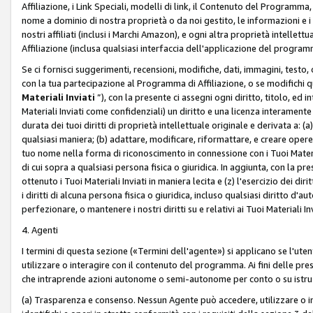
Affiliazione, i Link Speciali, modelli di link, il Contenuto del Programma,
nome a dominio di nostra proprietà o da noi gestito, le informazioni e i ma
nostri affiliati (inclusi i Marchi Amazon), e ogni altra proprietà intell
Affiliazione (inclusa qualsiasi interfaccia dell'applicazione del programm
Se ci fornisci suggerimenti, recensioni, modifiche, dati, immagini, test
con la tua partecipazione al Programma di Affiliazione, o se modifichi 
Materiali Inviati
”), con la presente ci assegni ogni diritto, titolo, ed i
Materiali Inviati come confidenziali) un diritto e una licenza interament
durata dei tuoi diritti di proprietà intellettuale originale e derivata a: (a)
qualsiasi maniera; (b) adattare, modificare, riformattare, e creare opere de
tuo nome nella forma di riconoscimento in connessione con i Tuoi Materiali
di cui sopra a qualsiasi persona fisica o giuridica. In aggiunta, con la pre
ottenuto i Tuoi Materiali Inviati in maniera lecita e (z) l'esercizio dei diri
i diritti di alcuna persona fisica o giuridica, incluso qualsiasi diritto d
perfezionare, o mantenere i nostri diritti su e relativi ai Tuoi Materiali In
4. Agenti
I termini di questa sezione («Termini dell'agente») si applicano se l'uten
utilizzare o interagire con il contenuto del programma. Ai fini delle pre
che intraprende azioni autonome o semi-autonome per conto o su istruzi
(a) Trasparenza e consenso. Nessun Agente può accedere, utilizzare o 