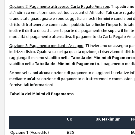
Opzione 2: Pagamento attraverso Carta Regalo Amazon
. Ti spediremo
all'indirizzo email primario sul tuo account di Affiliato. Tali carte rega
erano state guadagnate e sono soggette ai nostri termini e condizioni de
diritto di trattenere le commissioni pubblicitarie finché l'importo tota
inoltre il diritto di trattenere la parte dei pagamenti che supera il lim
modalità di pagamento alternativa. Il pagamento da Carta Regalo Amazo
Opzione 3: Pagamento mediante Assegno
. Ti invieremo un assegno par
indirizzo fisico. Qualora tu scelga questa opzione, ci riserviamo il diri
raggiunga il minimo stabilito nella
Tabella dei Minimi di Pagamento
stabilito nella
Tabella dei Minimi di Pagamento
. Il pagamento media
Se non selezioni alcuna opzione di pagamento o aggiorni le relative in
mediante un’altra opzione di pagamento o tratterremo le commissioni p
fornisci tali informazioni.
Tabella dei Minimi di Pagamento
UK
UK Maximum
FR
Opzione 1 (Accredito)
£25
E