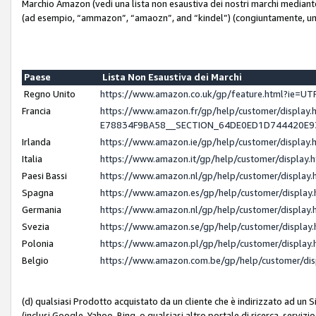
Marchio Amazon (vedi una lista non esaustiva dei nostri marchi mediante i 
(ad esempio, “ammazon”, “amaozn”, and “kindel”) (congiuntamente, un
Paese
Lista Non Esaustiva dei Marchi
Regno Unito
https://www.amazon.co.uk/gp/feature.html?ie=
Francia
https://www.amazon.fr/gp/help/customer/displ
E78834F9BA58__SECTION_64DE0ED1D744420E
Irlanda
https://www.amazon.ie/gp/help/customer/displ
Italia
https://www.amazon.it/gp/help/customer/displa
Paesi Bassi
https://www.amazon.nl/gp/help/customer/displa
Spagna
https://www.amazon.es/gp/help/customer/displa
Germania
https://www.amazon.nl/gp/help/customer/displa
Svezia
https://www.amazon.se/gp/help/customer/displa
Polonia
https://www.amazon.pl/gp/help/customer/displa
Belgio
https://www.amazon.com.be/gp/help/customer/d
(d) qualsiasi Prodotto acquistato da un cliente che è indirizzato ad un 
(inclusi Google, Yahoo, Bing, o qualsiasi altro portale di ricerca, servizio