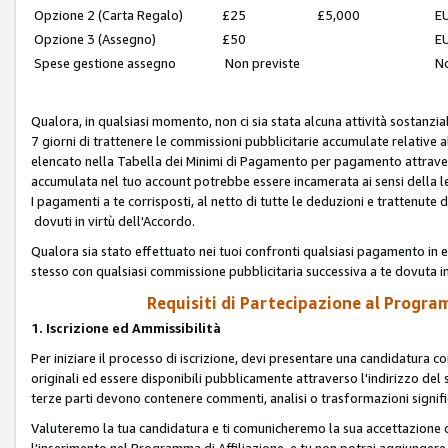
Opzione 2 (Carta Regalo)
£25
£5,000
EU
Opzione 3 (Assegno)
£50
EU
Spese gestione assegno
Non previste
No
Qualora, in qualsiasi momento, non ci sia stata alcuna attività sostanzial
7 giorni di trattenere le commissioni pubblicitarie accumulate relative
elencato nella Tabella dei Minimi di Pagamento per pagamento attrave
accumulata nel tuo account potrebbe essere incamerata ai sensi della leg
I pagamenti a te corrisposti, al netto di tutte le deduzioni e trattenut
dovuti in virtù dell'Accordo.
Qualora sia stato effettuato nei tuoi confronti qualsiasi pagamento in e
stesso con qualsiasi commissione pubblicitaria successiva a te dovuta in
Requisiti di Partecipazione al Program
1. Iscrizione ed Ammissibilità
Per iniziare il processo di iscrizione, devi presentare una candidatura 
originali ed essere disponibili pubblicamente attraverso l'indirizzo del s
terze parti devono contenere commenti, analisi o trasformazioni significat
Valuteremo la tua candidatura e ti comunicheremo la sua accettazione o r
l'inserimento nel Programma di Affiliazione, e tu non potrai aggiungere 