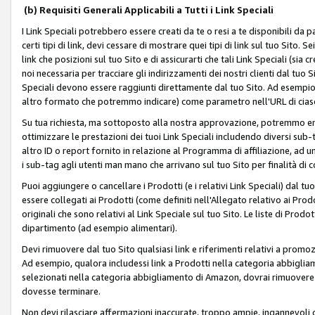
(b) Requisiti Generali Applicabili a Tutti i Link Speciali
I Link Speciali potrebbero essere creati da te o resi a te disponibili da 
certi tipi di link, devi cessare di mostrare quei tipi di link sul tuo Sito. 
link che posizioni sul tuo Sito e di assicurarti che tali Link Speciali (sia
noi necessaria per tracciare gli indirizzamenti dei nostri clienti dal tuo Sit
Speciali devono essere raggiunti direttamente dal tuo Sito. Ad esempio,
altro formato che potremmo indicare) come parametro nell'URL di ciasc
Su tua richiesta, ma sottoposto alla nostra approvazione, potremmo emet
ottimizzare le prestazioni dei tuoi Link Speciali includendo diversi sub-t
altro ID o report fornito in relazione al Programma di affiliazione, ad
i sub-tag agli utenti man mano che arrivano sul tuo Sito per finalità di 
Puoi aggiungere o cancellare i Prodotti (e i relativi Link Speciali) dal 
essere collegati ai Prodotti (come definiti nell'Allegato relativo ai Prodo
originali che sono relativi al Link Speciale sul tuo Sito. Le liste di Prod
dipartimento (ad esempio alimentari).
Devi rimuovere dal tuo Sito qualsiasi link e riferimenti relativi a prom
Ad esempio, qualora includessi link a Prodotti nella categoria abbigli
selezionati nella categoria abbigliamento di Amazon, dovrai rimuover
dovesse terminare.
Non devi rilasciare affermazioni inaccurate, troppo ampie, ingannevoli 