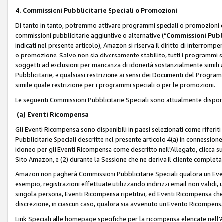
4. Commissioni Pubblicitarie Speciali o Promozioni
Di tanto in tanto, potremmo attivare programmi speciali o promozioni ch
commissioni pubblicitarie aggiuntive o alternative (“
Commissioni Pubbl
indicati nel presente articolo), Amazon si riserva il diritto di interrom
o promozione. Salvo non sia diversamente stabilito, tutti i programmi s
soggetti ad esclusioni per mancanza di idoneità sostanzialmente simili a
Pubblicitarie, e qualsiasi restrizione ai sensi dei Documenti del Progr
simile quale restrizione per i programmi speciali o per le promozioni.
Le seguenti Commissioni Pubblicitarie Speciali sono attualmente disponi
(a) Eventi Ricompensa
Gli Eventi Ricompensa sono disponibili in paesi selezionati come riferiti 
Pubblicitarie Speciali descritte nel presente articolo 4(a) in connessione 
idoneo per gli Eventi Ricompensa come descritto nell'Allegato, clicca 
Sito Amazon, e (2) durante la Sessione che ne deriva il cliente completa
Amazon non pagherà Commissioni Pubblicitarie Speciali qualora un Event
esempio, registrazioni effettuate utilizzando indirizzi email non validi
singola persona, Eventi Ricompensa ripetitivi, ed Eventi Ricompensa che
discrezione, in ciascun caso, qualora sia avvenuto un Evento Ricompensa
Link Speciali alle homepage specifiche per la ricompensa elencate nel