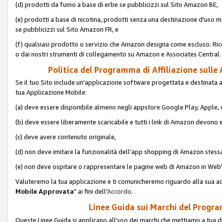
(d) prodotti da fumo a base di erbe se pubblicizzi sul Sito Amazon BE,
(e) prodotti a base di nicotina, prodotti senza una destinazione d'uso m
se pubblicizzi sul Sito Amazon FR, e
(f) qualsiasi prodotto o servizio che Amazon designa come escluso. Rice
o dai nostri strumenti di collegamento su Amazon e Associates Central.
Politica del Programma di Affiliazione sulle A
Se il tuo Sito include un'applicazione software progettata e destinata all'u
tua Applicazione Mobile:
(a) deve essere disponibile almeno negli appstore Google Play, Apple
(b) deve essere liberamente scaricabile e tutti i link di Amazon devono 
(c) deve avere contenuto originale,
(d) non deve imitare la funzionalità dell'app shopping di Amazon stess
(e) non deve ospitare o rappresentare le pagine web di Amazon in We
Valuteremo la tua applicazione e ti comunicheremo riguardo alla sua acc
Mobile Approvata
" ai fini dell'
Accordo
.
Linee Guida sui Marchi del Program
Queste Linee Guida si applicano all'uso dei marchi che mettiamo a tua