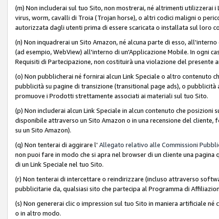
(m) Non includerai sul tuo Sito, non mostrerai, né altrimenti utilizzera
virus, worm, cavalli di Troia (Trojan horse), o altri codici maligni o p
autorizzata dagli utenti prima di essere scaricata o installata sul loro co
(n) Non inquadrerai un Sito Amazon, né alcuna parte di esso, all'interno
(ad esempio, WebView) all'interno di un'Applicazione Mobile. In ogni cas
Requisiti di Partecipazione, non costituirà una violazione del presente a
(o) Non pubblicherai né fornirai alcun Link Speciale o altro contenuto
pubblicità su pagine di transizione (transitional page ads), o pubblicità 
promuove i Prodotti strettamente associati ai materiali sul tuo Sito.
(p) Non includerai alcun Link Speciale in alcun contenuto che posizioni 
disponibile attraverso un Sito Amazon o in una recensione del cliente, fo
su un Sito Amazon).
(q) Non tenterai di aggirare l'
Allegato relativo alle Commissioni Pubblic
non puoi fare in modo che si apra nel browser di un cliente una pagina qu
di un Link Speciale nel tuo Sito.
(r) Non tenterai di intercettare o reindirizzare (incluso attraverso softwa
pubblicitarie da, qualsiasi sito che partecipa al Programma di Affiliazio
(s) Non genererai clic o impression sul tuo Sito in maniera artificiale 
o in altro modo.