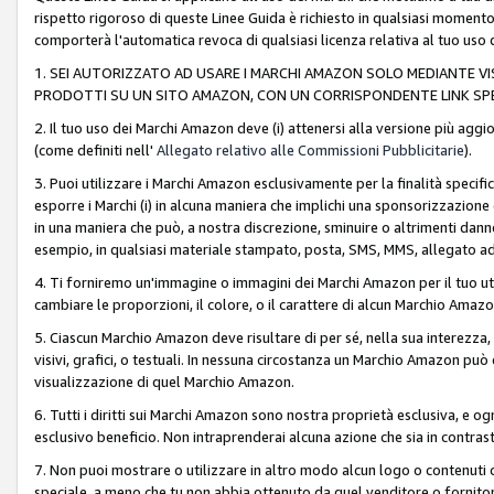
rispetto rigoroso di queste Linee Guida è richiesto in qualsiasi momento
comporterà l'automatica revoca di qualsiasi licenza relativa al tuo us
1. SEI AUTORIZZATO AD USARE I MARCHI AMAZON SOLO MEDIANTE VISU
PRODOTTI SU UN SITO AMAZON, CON UN CORRISPONDENTE LINK SPE
2. Il tuo uso dei Marchi Amazon deve (i) attenersi alla versione più agg
(come definiti nell'
Allegato relativo alle Commissioni Pubblicitarie
).
3. Puoi utilizzare i Marchi Amazon esclusivamente per la finalità speci
esporre i Marchi (i) in alcuna maniera che implichi una sponsorizzazione o 
in una maniera che può, a nostra discrezione, sminuire o altrimenti dann
esempio, in qualsiasi materiale stampato, posta, SMS, MMS, allegato ad 
4. Ti forniremo un'immagine o immagini dei Marchi Amazon per il tuo ut
cambiare le proporzioni, il colore, o il carattere di alcun Marchio Am
5. Ciascun Marchio Amazon deve risultare di per sé, nella sua interezza
visivi, grafici, o testuali. In nessuna circostanza un Marchio Amazon può
visualizzazione di quel Marchio Amazon.
6. Tutti i diritti sui Marchi Amazon sono nostra proprietà esclusiva, e
esclusivo beneficio. Non intraprenderai alcuna azione che sia in contrasto 
7. Non puoi mostrare o utilizzare in altro modo alcun logo o contenuti cr
speciale, a meno che tu non abbia ottenuto da quel venditore o fornitore