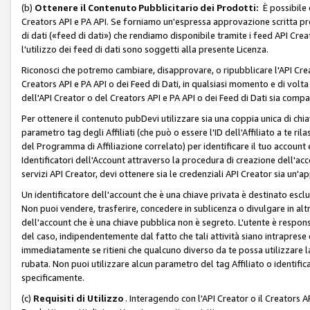
(b)
Ottenere il Contenuto Pubblicitario dei Prodotti:
È possibile 
Creators API e PA API. Se forniamo un'espressa approvazione scritta pre
di dati («feed di dati») che rendiamo disponibile tramite i feed API Creat
l'utilizzo dei feed di dati sono soggetti alla presente Licenza.
Riconosci che potremo cambiare, disapprovare, o ripubblicare l'API Creato
Creators API e PA API o dei Feed di Dati, in qualsiasi momento e di volta i
dell'API Creator o del Creators API e PA API o dei Feed di Dati sia compati
Per ottenere il contenuto pubDevi utilizzare sia una coppia unica di chiav
parametro tag degli Affiliati (che può o essere l'ID dell'Affiliato a te r
del Programma di Affiliazione correlato) per identificare il tuo account e
Identificatori dell'Account attraverso la procedura di creazione dell'acc
servizi API Creator, devi ottenere sia le credenziali API Creator sia un'a
Un identificatore dell'account che è una chiave privata è destinato esc
Non puoi vendere, trasferire, concedere in sublicenza o divulgare in alt
dell'account che è una chiave pubblica non è segreto. L'utente è responsabi
del caso, indipendentemente dal fatto che tali attività siano intraprese 
immediatamente se ritieni che qualcuno diverso da te possa utilizzare la 
rubata. Non puoi utilizzare alcun parametro del tag Affiliato o identif
specificamente.
(c)
Requisiti di Utilizzo
. Interagendo con l'API Creator o il Creators A