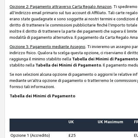
Opzione 2: Pagamento attraverso Carta Regalo Amazon
. Ti spediremo
all'indirizzo email primario sul tuo account di Affiliato. Tali carte rega
erano state guadagnate e sono soggette ai nostri termini e condizioni de
diritto di trattenere le commissioni pubblicitarie finché l'importo tota
inoltre il diritto di trattenere la parte dei pagamenti che supera il lim
modalità di pagamento alternativa. Il pagamento da Carta Regalo Amazo
Opzione 3: Pagamento mediante Assegno
. Ti invieremo un assegno par
indirizzo fisico. Qualora tu scelga questa opzione, ci riserviamo il diri
raggiunga il minimo stabilito nella
Tabella dei Minimi di Pagamento
stabilito nella
Tabella dei Minimi di Pagamento
. Il pagamento media
Se non selezioni alcuna opzione di pagamento o aggiorni le relative in
mediante un’altra opzione di pagamento o tratterremo le commissioni p
fornisci tali informazioni.
Tabella dei Minimi di Pagamento
UK
UK Maximum
FR
Opzione 1 (Accredito)
£25
E