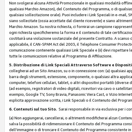
Non svolgerai alcuna Attività Promozionale in qualsiasi modalità offline, a
qualsiasi Marchio Amazon), del Contenuto del Programma, o di qualsiasi
qualsiasi sollecitazione orale). Puoi includere i Link Speciali in e-mail, 
siano sollecitate (ossia accettate dal cliente ricevente) e siano altriment
Marchio Amazon. Su nostra richiesta, ci fornirai un campione rappresentati
ogni richiesta specificheremo la forma e il contenuto di tale certificazi
costituirà una violazione sostanziale del presente Contratto. A scanso di 
applicabile, il CAN-SPAM Act del 2003, il Telephone Consumer Protection 
comunicazione contenente qualsiasi Link Speciale e (ii) devi rispettare l
tutte le comunicazioni relative al Programma di Affiliazione.
5. Distribuzione di Link Speciali Attraverso Software e Disposit
collegherai ad un Sito Amazon, su o in connessione con: (a) qualsiasi a
barra degli strumenti, estensione, componente, o qualsiasi altra applicazi
computer, telefoni cellulari, tablet, o altri dispositivi portatili (divers
(ad esempio, registratori di video digitali, ricevitori via cavo o satellitar
esempio, Google TV, Sony Bravia, Panasonic Viera Cast, o Vizio Internet 
esplicita approvazione scritta, i Link Speciali o il Contenuto del Pro
6. Contenuti sul tuo Sito.
Sarai responsabile in via esclusiva per i con
(a) Non aggiungerai, cancellerai, o altrimenti modificherai alcun Conte
salva la possibilità di ridimensionare il Contenuto del Programma consi
dell'immagine o di troncare il Contenuto del Programma consistente in un