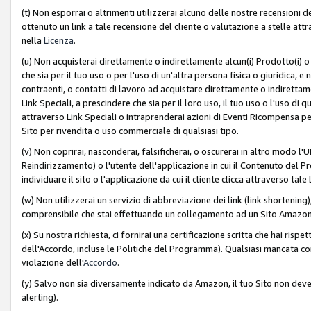
(t) Non esporrai o altrimenti utilizzerai alcuno delle nostre recensioni de
ottenuto un link a tale recensione del cliente o valutazione a stelle attra
nella
Licenza
.
(u) Non acquisterai direttamente o indirettamente alcun(i) Prodotto(i) o
che sia per il tuo uso o per l'uso di un'altra persona fisica o giuridica, e
contraenti, o contatti di lavoro ad acquistare direttamente o indirett
Link Speciali, a prescindere che sia per il loro uso, il tuo uso o l'uso di 
attraverso Link Speciali o intraprenderai azioni di Eventi Ricompensa per
Sito per rivendita o uso commerciale di qualsiasi tipo.
(v) Non coprirai, nasconderai, falsificherai, o oscurerai in altro modo l'U
Reindirizzamento) o l'utente dell'applicazione in cui il Contenuto del
individuare il sito o l'applicazione da cui il cliente clicca attraverso ta
(w) Non utilizzerai un servizio di abbreviazione dei link (link shortening
comprensibile che stai effettuando un collegamento ad un Sito Amazo
(x) Su nostra richiesta, ci fornirai una certificazione scritta che hai r
dell'Accordo, incluse le Politiche del Programma). Qualsiasi mancata co
violazione dell'
Accordo
.
(y) Salvo non sia diversamente indicato da Amazon, il tuo Sito non deve 
alerting).