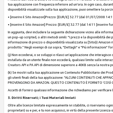
tua applicazione con frequenza inferiore ad un'ora. In ogni caso, durante
disponibilità visualizzate sulla tua applicazione, puoi omettere la porz
• [inserire il Sito Amazon]Prezzo: [EUR/£] 32.77 (dal 01/07/2008 14:11 
• [inserire il Sito Amazon] Prezzo: [EUR/£] 32.77 (dal 14:11 [inserire fu
In aggiunta, devi includere la seguente dichiarazione vicino alle informa
un pop-up scripted, o altri metodi simili: "I prezzi e la disponibilità de
informazione di prezzo o disponibilità visualizzata su [Sito(i) Amazon ri
prodotto." Negli esempi di cui sopra, "Dettagli" e "Più informazioni" fo
(j) Non eccederai, o se sviluppi e rilasci un'applicazione che interagisce
installata da un utente finale non eccederà, qualsiasi limite sulle interazi
Creators API e PA API di dimensione superiore a 40KB senza la nostra p
(k) Se mostri sulla tua applicazione un Contenuto Pubblicitario dei Prodo
gli utenti finali della tua applicazione: "ALCUNI CONTENUTI CHE AP
PROVENGONO DA AMAZON. QUESTO CONTENUTO È FORNITO 'COSÌ CO
Accetti di fornirci qualsiasi informazione che richiediamo per verificare
3. Diritti Riservati; i Tuoi Materiali Inviati
Oltre alle licenze limitate espressamente ivi stabilite, ci riserviamo ogni dir
proprietari) su e per, e tu non acquisisci, in virtù della presente Licenza