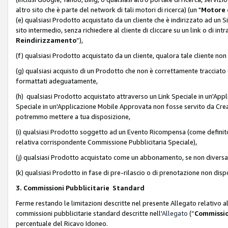
altro sito che è parte del network di tali motori di ricerca) (un "
Motore 
(e) qualsiasi Prodotto acquistato da un cliente che è indirizzato ad un 
sito intermedio, senza richiedere al cliente di cliccare su un link o di in
Reindirizzamento
”),
(f) qualsiasi Prodotto acquistato da un cliente, qualora tale cliente non
(g) qualsiasi acquisto di un Prodotto che non è correttamente tracciat
formattati adeguatamente,
(h) qualsiasi Prodotto acquistato attraverso un Link Speciale in un'App
Speciale in un'Applicazione Mobile Approvata non fosse servito da Creator
potremmo mettere a tua disposizione,
(i) qualsiasi Prodotto soggetto ad un Evento Ricompensa (come definito a
relativa corrispondente Commissione Pubblicitaria Speciale),
(j) qualsiasi Prodotto acquistato come un abbonamento, se non divers
(k) qualsiasi Prodotto in fase di pre-rilascio o di prenotazione non disp
3. Commissioni Pubblicitarie Standard
Ferme restando le limitazioni descritte nel presente Allegato relativo a
commissioni pubblicitarie standard descritte nell'
Allegato
(“
Commissio
percentuale del Ricavo Idoneo.