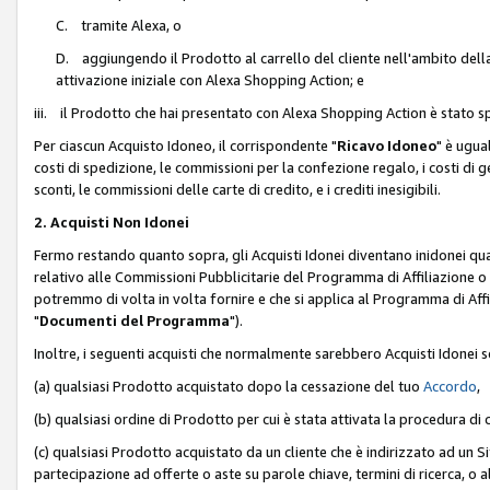
C. tramite Alexa, o
D. aggiungendo il Prodotto al carrello del cliente nell'ambito dell
attivazione iniziale con Alexa Shopping Action; e
iii. il Prodotto che hai presentato con Alexa Shopping Action è stato spe
Per ciascun Acquisto Idoneo, il corrispondente "
Ricavo Idoneo
" è ugua
costi di spedizione, le commissioni per la confezione regalo, i costi di gest
sconti, le commissioni delle carte di credito, e i crediti inesigibili.
2. Acquisti Non Idonei
Fermo restando quanto sopra, gli Acquisti Idonei diventano inidonei qu
relativo alle Commissioni Pubblicitarie del Programma di Affiliazione o di
potremmo di volta in volta fornire e che si applica al Programma di Affil
"
Documenti del Programma
").
Inoltre, i seguenti acquisti che normalmente sarebbero Acquisti Idonei 
(a) qualsiasi Prodotto acquistato dopo la cessazione del tuo
Accordo
,
(b) qualsiasi ordine di Prodotto per cui è stata attivata la procedura di
(c) qualsiasi Prodotto acquistato da un cliente che è indirizzato ad un 
partecipazione ad offerte o aste su parole chiave, termini di ricerca, o a