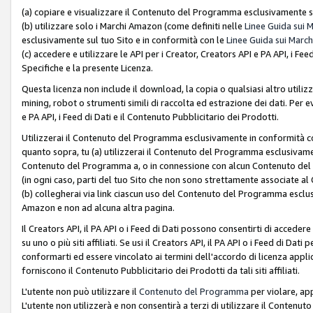
(a) copiare e visualizzare il Contenuto del Programma esclusivamente su
(b) utilizzare solo i Marchi Amazon (come definiti nelle
Linee Guida sui 
esclusivamente sul tuo Sito e in conformità con le
Linee Guida sui March
(c) accedere e utilizzare le API per i Creator, Creators API e PA API, i F
Specifiche e la presente Licenza.
Questa licenza non include il download, la copia o qualsiasi altro utiliz
mining, robot o strumenti simili di raccolta ed estrazione dei dati. Per 
e PA API, i Feed di Dati e il Contenuto Pubblicitario dei Prodotti.
Utilizzerai il Contenuto del Programma esclusivamente in conformità con
quanto sopra, tu (a) utilizzerai il Contenuto del Programma esclusivamen
Contenuto del Programma a, o in connessione con alcun Contenuto del P
(in ogni caso, parti del tuo Sito che non sono strettamente associate a
(b) collegherai via link ciascun uso del Contenuto del Programma esclus
Amazon e non ad alcuna altra pagina.
Il Creators API, il PA API o i Feed di Dati possono consentirti di accedere 
su uno o più siti affiliati. Se usi il Creators API, il PA API o i Feed di Dati
conformarti ed essere vincolato ai termini dell'accordo di licenza applicab
forniscono il Contenuto Pubblicitario dei Prodotti da tali siti affiliati.
L'utente non può utilizzare il
Contenuto del Programma
per violare, app
L'utente non utilizzerà e non consentirà a terzi di utilizzare il Conten