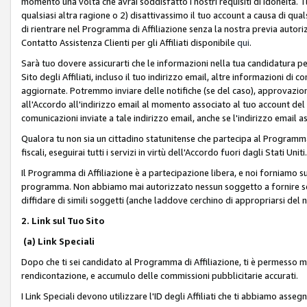
momento una volta che avrai soddisfatto i nostri requisiti di idoneità. 
qualsiasi altra ragione o 2) disattivassimo il tuo account a causa di qua
di rientrare nel Programma di Affiliazione senza la nostra previa autor
Contatto Assistenza Clienti per gli Affiliati disponibile
qui
.
Sarà tuo dovere assicurarti che le informazioni nella tua candidatura pe
Sito degli Affiliati, incluso il tuo indirizzo email, altre informazioni di
aggiornate. Potremmo inviare delle notifiche (se del caso), approvazioni
all'Accordo all'indirizzo email al momento associato al tuo account del
comunicazioni inviate a tale indirizzo email, anche se l'indirizzo email 
Qualora tu non sia un cittadino statunitense che partecipa al Programma
fiscali, eseguirai tutti i servizi in virtù dell'Accordo fuori dagli Stati Uniti
Il Programma di Affiliazione è a partecipazione libera, e noi forniamo sul S
programma. Non abbiamo mai autorizzato nessun soggetto a fornire servi
diffidare di simili soggetti (anche laddove cerchino di appropriarsi del
2. Link sul Tuo Sito
(a) Link Speciali
Dopo che ti sei candidato al Programma di Affiliazione, ti è permesso mos
rendicontazione, e accumulo delle commissioni pubblicitarie accurati.
I Link Speciali devono utilizzare l'ID degli Affiliati che ti abbiamo asseg