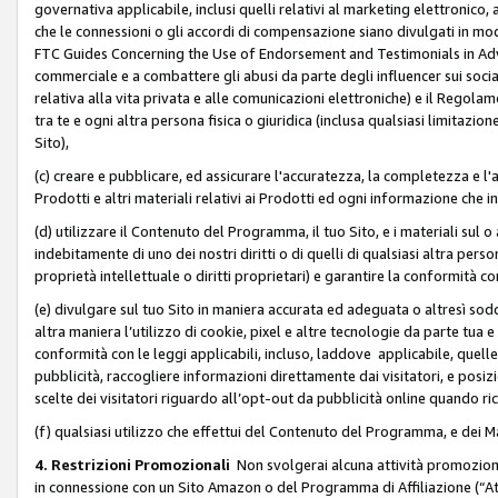
governativa applicabile, inclusi quelli relativi al marketing elettronico, 
che le connessioni o gli accordi di compensazione siano divulgati in mo
FTC Guides Concerning the Use of Endorsement and Testimonials in Adve
commerciale e a combattere gli abusi da parte degli influencer sui soci
relativa alla vita privata e alle comunicazioni elettroniche) e il Rego
tra te e ogni altra persona fisica o giuridica (inclusa qualsiasi limitazion
Sito),
(c) creare e pubblicare, ed assicurare l'accuratezza, la completezza e l'a
Prodotti e altri materiali relativi ai Prodotti ed ogni informazione che in
(d) utilizzare il Contenuto del Programma, il tuo Sito, e i materiali sul 
indebitamente di uno dei nostri diritti o di quelli di qualsiasi altra persona 
proprietà intellettuale o diritti proprietari) e garantire la conformità co
(e) divulgare sul tuo Sito in maniera accurata ed adeguata o altresì soddi
altra maniera l’utilizzo di cookie, pixel e altre tecnologie da parte tua e di
conformità con le leggi applicabili, incluso, laddove applicabile, quelle t
pubblicità, raccogliere informazioni direttamente dai visitatori, e posiz
scelte dei visitatori riguardo all’opt-out da pubblicità online quando ri
(f) qualsiasi utilizzo che effettui del Contenuto del Programma, e dei 
4. Restrizioni Promozionali
Non svolgerai alcuna attività promozionale
in connessione con un Sito Amazon o del Programma di Affiliazione (“At