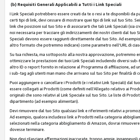
(b) Requisiti Generali Applicabili a Tutti i Link Speciali
I Link Speciali potrebbero essere creati da te o resi a te disponibili da 
certi tipi di link, devi cessare di mostrare quei tipi di link sul tuo Sito. 
link che posizioni sul tuo Sito e di assicurarti che tali Link Speciali (sia
noi necessaria per tracciare gli indirizzamenti dei nostri clienti dal tuo Sit
Speciali devono essere raggiunti direttamente dal tuo Sito. Ad esempio,
altro formato che potremmo indicare) come parametro nell'URL di ciasc
Su tua richiesta, ma sottoposto alla nostra approvazione, potremmo emet
ottimizzare le prestazioni dei tuoi Link Speciali includendo diversi sub-t
altro ID o report fornito in relazione al Programma di affiliazione, ad
i sub-tag agli utenti man mano che arrivano sul tuo Sito per finalità di 
Puoi aggiungere o cancellare i Prodotti (e i relativi Link Speciali) dal 
essere collegati ai Prodotti (come definiti nell'Allegato relativo ai Prodo
originali che sono relativi al Link Speciale sul tuo Sito. Le liste di Prod
dipartimento (ad esempio alimentari).
Devi rimuovere dal tuo Sito qualsiasi link e riferimenti relativi a prom
Ad esempio, qualora includessi link a Prodotti nella categoria abbigli
selezionati nella categoria abbigliamento di Amazon, dovrai rimuover
dovesse terminare.
Non devi rilasciare affermazioni inaccurate, troppo ampie, ingannevoli 