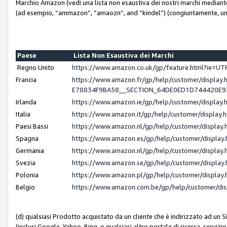
Marchio Amazon (vedi una lista non esaustiva dei nostri marchi mediante i 
(ad esempio, “ammazon”, “amaozn”, and “kindel”) (congiuntamente, un
Paese
Lista Non Esaustiva dei Marchi
Regno Unito
https://www.amazon.co.uk/gp/feature.html?ie=
Francia
https://www.amazon.fr/gp/help/customer/displ
E78834F9BA58__SECTION_64DE0ED1D744420E
Irlanda
https://www.amazon.ie/gp/help/customer/displ
Italia
https://www.amazon.it/gp/help/customer/displa
Paesi Bassi
https://www.amazon.nl/gp/help/customer/displa
Spagna
https://www.amazon.es/gp/help/customer/displa
Germania
https://www.amazon.nl/gp/help/customer/displa
Svezia
https://www.amazon.se/gp/help/customer/displa
Polonia
https://www.amazon.pl/gp/help/customer/displa
Belgio
https://www.amazon.com.be/gp/help/customer/d
(d) qualsiasi Prodotto acquistato da un cliente che è indirizzato ad un 
(inclusi Google, Yahoo, Bing, o qualsiasi altro portale di ricerca, servizio