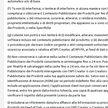
automatico e/o di base.
(f) Tu non (i) interferirai, o tenterai di interferire, in alcuna maniera co
compilerai o utilizzerai il Contenuto Pubblicitario dei Prodotti per fini di
pubblicitarie; o (iii) rimuoverai, oscurerai, altererai, o renderai invisibile, 
proprietà intellettuale o di diritti proprietari, che appaiono su o sono c
dei Prodotti, o nelle Specifiche.
(g) L'utente non potrà e non tenterà di (i) modificare, alterare, manomet
software incluso nel contenuto pubblicitario del prodotto; o (ii) decod
o procedura per derivare codice sorgente o altri componenti sottostan
sicurezza associata o relativa all'API Creator, all'API PA, ai feed di dati 
(h) Non conserverai o salverai nella cache il Contenuto Pubblicitario de
Pubblicitario dei Prodotti consistente in un'immagine fino a 24 ore. Puo
per finalità di salvataggio nella cache fino a 24 ore, ma se fai ciò d
Pubblicitario dei Prodotti interagendo con l'API Creator o con Creator
Pubblicitario dei Prodotti sulla tua applicazione subito do. Salvo non
Identificazione di Amazon (ASIN) per un periodo indefinito fino alla ce
include un'applicazione client, l'applicazione client non può conservare 
fornirai, entro tre giorni dalla nostra richiesta, una copia di qualsiasi ap
verificare il rispetto della presente Licenza da parte tua.
(i) Includerai un riferimento data/ora affianco alle informazioni su prezz
Prodotti dai Feed di Dati, o se interagirai con l'API Creator o Creators 