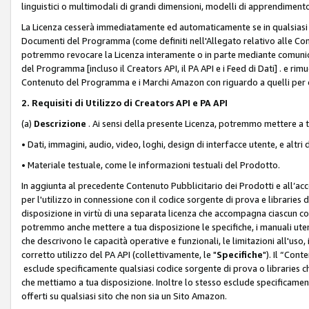
linguistici o multimodali di grandi dimensioni, modelli di apprendiment
La Licenza cesserà immediatamente ed automaticamente se in qualsiasi
Documenti del Programma (come definiti nell'Allegato relativo alle Comm
potremmo revocare la Licenza interamente o in parte mediante comunicaz
del Programma [incluso il Creators API, il PA API e i Feed di Dati] . e r
Contenuto del Programma e i Marchi Amazon con riguardo a quelli per cu
2. Requisiti di Utilizzo di Creators API e PA API
(a)
Descrizione
. Ai sensi della presente Licenza, potremmo mettere a
• Dati, immagini, audio, video, loghi, design di interfacce utente, e altri 
• Materiale testuale, come le informazioni testuali del Prodotto.
In aggiunta al precedente Contenuto Pubblicitario dei Prodotti e all’ac
per l'utilizzo in connessione con il codice sorgente di prova e libraries 
disposizione in virtù di una separata licenza che accompagna ciascun cod
potremmo anche mettere a tua disposizione le specifiche, i manuali utent
che descrivono le capacità operative e funzionali, le limitazioni all'uso, i 
corretto utilizzo del PA API (collettivamente, le "
Specifiche
"). Il “Con
esclude specificamente qualsiasi codice sorgente di prova o libraries ch
che mettiamo a tua disposizione. Inoltre lo stesso esclude specificament
offerti su qualsiasi sito che non sia un Sito Amazon.