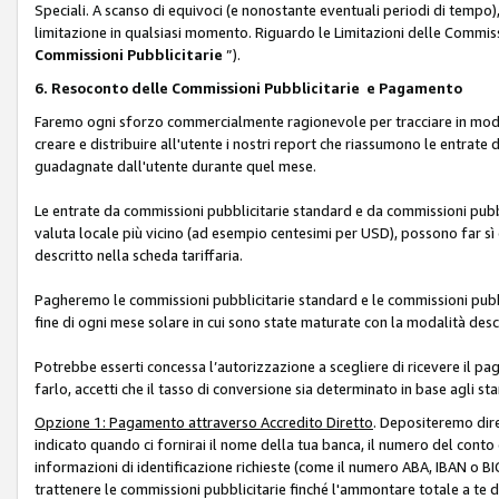
Speciali. A scanso di equivoci (e nonostante eventuali periodi di tempo), 
limitazione in qualsiasi momento. Riguardo le Limitazioni delle Commissi
Commissioni Pubblicitarie
”).
6. Resoconto delle Commissioni Pubblicitarie e Pagamento
Faremo ogni sforzo commercialmente ragionevole per tracciare in modo a
creare e distribuire all'utente i nostri report che riassumono le entrate
guadagnate dall'utente durante quel mese.
Le entrate da commissioni pubblicitarie standard e da commissioni pubbl
valuta locale più vicino (ad esempio centesimi per USD), possono far sì 
descritto nella scheda tariffaria.
Pagheremo le commissioni pubblicitarie standard e le commissioni pubbli
fine di ogni mese solare in cui sono state maturate con la modalità descr
Potrebbe esserti concessa l’autorizzazione a scegliere di ricevere il pa
farlo, accetti che il tasso di conversione sia determinato in base agli s
Opzione 1: Pagamento attraverso Accredito Diretto
. Depositeremo dir
indicato quando ci fornirai il nome della tua banca, il numero del conto
informazioni di identificazione richieste (come il numero ABA, IBAN o BIC,
trattenere le commissioni pubblicitarie finché l'ammontare totale a te 