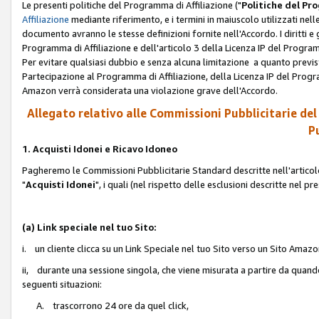
Le presenti politiche del Programma di Affiliazione ("
Politiche del P
Affiliazione
mediante riferimento, e i termini in maiuscolo utilizzati ne
documento avranno le stesse definizioni fornite nell'Accordo. I diritti e gl
Programma di Affiliazione e dell'articolo 3 della Licenza IP del Progra
Per evitare qualsiasi dubbio e senza alcuna limitazione a quanto previsto 
Partecipazione al Programma di Affiliazione, della Licenza IP del Progra
Amazon verrà considerata una violazione grave dell'Accordo.
Allegato relativo alle Commissioni Pubblicitarie del
Pu
1. Acquisti Idonei e Ricavo Idoneo
Pagheremo le Commissioni Pubblicitarie Standard descritte nell'articolo
"
Acquisti Idonei
", i quali (nel rispetto delle esclusioni descritte nel 
(a) Link speciale nel tuo Sito:
i. un cliente clicca su un Link Speciale nel tuo Sito verso un Sito Amazo
ii, durante una sessione singola, che viene misurata a partire da quando u
seguenti situazioni:
A. trascorrono 24 ore da quel click,