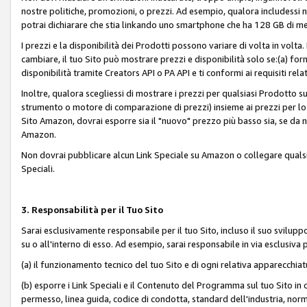
nostre politiche, promozioni, o prezzi. Ad esempio, qualora includessi
potrai dichiarare che stia linkando uno smartphone che ha 128 GB di m
I prezzi e la disponibilità dei Prodotti possono variare di volta in volta
cambiare, il tuo Sito può mostrare prezzi e disponibilità solo se:(a) fornia
disponibilità tramite Creators API o PA API e ti conformi ai requisiti rela
Inoltre, qualora scegliessi di mostrare i prezzi per qualsiasi Prodotto su
strumento o motore di comparazione di prezzi) insieme ai prezzi per lo s
Sito Amazon, dovrai esporre sia il "nuovo" prezzo più basso sia, se da noi
Amazon.
Non dovrai pubblicare alcun Link Speciale su Amazon o collegare qualsia
Speciali.
3. Responsabilità per il Tuo Sito
Sarai esclusivamente responsabile per il tuo Sito, incluso il suo svilu
su o all'interno di esso. Ad esempio, sarai responsabile in via esclusiva 
(a) il funzionamento tecnico del tuo Sito e di ogni relativa apparecchia
(b) esporre i Link Speciali e il Contenuto del Programma sul tuo Sito in 
permesso, linea guida, codice di condotta, standard dell'industria, norme