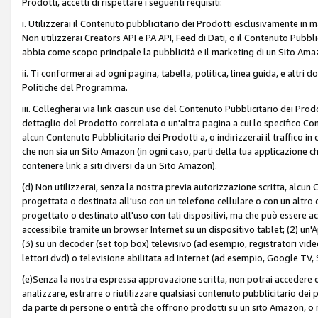
Prodotti, accetti di rispettare i seguenti requisiti:
i. Utilizzerai il Contenuto pubblicitario dei Prodotti esclusivamente in m
Non utilizzerai Creators API e PA API, Feed di Dati, o il Contenuto Pubbli
abbia come scopo principale la pubblicità e il marketing di un Sito Amaz
ii. Ti conformerai ad ogni pagina, tabella, politica, linea guida, e altri d
Politiche del Programma.
iii. Collegherai via link ciascun uso del Contenuto Pubblicitario dei Pr
dettaglio del Prodotto correlata o un'altra pagina a cui lo specifico Con
alcun Contenuto Pubblicitario dei Prodotti a, o indirizzerai il traffico i
che non sia un Sito Amazon (in ogni caso, parti della tua applicazione
contenere link a siti diversi da un Sito Amazon).
(d) Non utilizzerai, senza la nostra previa autorizzazione scritta, alcun
progettata o destinata all'uso con un telefono cellulare o con un altro d
progettato o destinato all'uso con tali dispositivi, ma che può essere acc
accessibile tramite un browser Internet su un dispositivo tablet; (2) u
(3) su un decoder (set top box) televisivo (ad esempio, registratori video d
lettori dvd) o televisione abilitata ad Internet (ad esempio, Google TV,
(e)Senza la nostra espressa approvazione scritta, non potrai accedere o u
analizzare, estrarre o riutilizzare qualsiasi contenuto pubblicitario dei
da parte di persone o entità che offrono prodotti su un sito Amazon, o