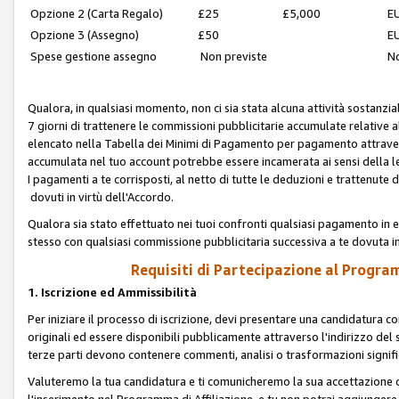
Opzione 2 (Carta Regalo)
£25
£5,000
EU
Opzione 3 (Assegno)
£50
EU
Spese gestione assegno
Non previste
No
Qualora, in qualsiasi momento, non ci sia stata alcuna attività sostanzial
7 giorni di trattenere le commissioni pubblicitarie accumulate relative
elencato nella Tabella dei Minimi di Pagamento per pagamento attrave
accumulata nel tuo account potrebbe essere incamerata ai sensi della leg
I pagamenti a te corrisposti, al netto di tutte le deduzioni e trattenut
dovuti in virtù dell'Accordo.
Qualora sia stato effettuato nei tuoi confronti qualsiasi pagamento in e
stesso con qualsiasi commissione pubblicitaria successiva a te dovuta in
Requisiti di Partecipazione al Program
1. Iscrizione ed Ammissibilità
Per iniziare il processo di iscrizione, devi presentare una candidatura 
originali ed essere disponibili pubblicamente attraverso l'indirizzo del s
terze parti devono contenere commenti, analisi o trasformazioni significat
Valuteremo la tua candidatura e ti comunicheremo la sua accettazione o r
l'inserimento nel Programma di Affiliazione, e tu non potrai aggiungere 