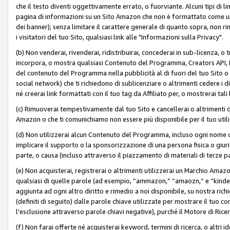
che il testo diventi oggettivamente errato, o fuorviante. Alcuni tipi d
pagina di informazioni su un Sito Amazon che non è formattato come un L
dei banner); senza limitare il carattere generale di quanto sopra, non rimu
i visitatori del tuo Sito, qualsiasi link alle "Informazioni sulla Privacy".
(b) Non venderai, rivenderai, ridistribuirai, concederai in sub-licenza, 
incorpora, o mostra qualsiasi Contenuto del Programma, Creators API, PA A
del contenuto del Programma nella pubblicità al di fuori del tuo Sito o su 
social network) che ti richiedono di sublicenziare o altrimenti cedere i 
né creerai link formattati con il tuo tag da Affiliato per, o mostrerai tali 
(c) Rimuoverai tempestivamente dal tuo Sito e cancellerai o altrimenti
Amazon o che ti comunichiamo non essere più disponibile per il tuo util
(d) Non utilizzerai alcun Contenuto del Programma, incluso ogni nome 
implicare il supporto o la sponsorizzazione di una persona fisica o giur
parte, o causa (incluso attraverso il piazzamento di materiali di terze
(e) Non acquisterai, registrerai o altrimenti utilizzerai un Marchio Amaz
qualsiasi di quelle parole (ad esempio, “ammazon,” “amaozn,” e “kindel,”)
aggiunta ad ogni altro diritto e rimedio a noi disponibile, su nostra rich
(definiti di seguito) dalle parole chiave utilizzate per mostrare il tuo co
l'esclusione attraverso parole chiavi negative), purché il Motore di Ricer
(f) Non farai offerte né acquisterai keyword, termini di ricerca, o altri 