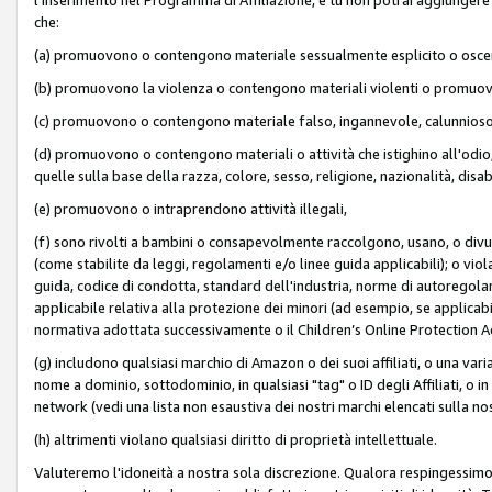
che:
(a) promuovono o contengono materiale sessualmente esplicito o osc
(b) promuovono la violenza o contengono materiali violenti o promuov
(c) promuovono o contengono materiale falso, ingannevole, calunnioso
(d) promuovono o contengono materiali o attività che istighino all'odio, m
quelle sulla base della razza, colore, sesso, religione, nazionalità, disa
(e) promuovono o intraprendono attività illegali,
(f) sono rivolti a bambini o consapevolmente raccolgono, usano, o divulg
(come stabilite da leggi, regolamenti e/o linee guida applicabili); o vi
guida, codice di condotta, standard dell'industria, norme di autoregolame
applicabile relativa alla protezione dei minori (ad esempio, se applicabi
normativa adottata successivamente o il Children’s Online Protection Ac
(g) includono qualsiasi marchio di Amazon o dei suoi affiliati, o una varia
nome a dominio, sottodominio, in qualsiasi "tag" o ID degli Affiliati, o in
network (vedi una lista non esaustiva dei nostri marchi elencati sulla no
(h) altrimenti violano qualsiasi diritto di proprietà intellettuale.
Valuteremo l'idoneità a nostra sola discrezione. Qualora respingessimo l