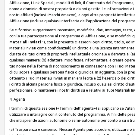
Affiliazione, i Link Speciali, modelli di link, il Contenuto del Programma,
nome a dominio di nostra proprietà o da noi gestito, le informazioni e i ma
nostri affiliati (inclusi i Marchi Amazon), e ogni altra proprietà intell
Affiliazione (inclusa qualsiasi interfaccia dell'applicazione del programm
Se ci fornisci suggerimenti, recensioni, modifiche, dati, immagini, test
con la tua partecipazione al Programma di Affiliazione, o se modifichi 
Materiali Inviati
”), con la presente ci assegni ogni diritto, titolo, ed i
Materiali Inviati come confidenziali) un diritto e una licenza interament
durata dei tuoi diritti di proprietà intellettuale originale e derivata a: (a)
qualsiasi maniera; (b) adattare, modificare, riformattare, e creare opere de
tuo nome nella forma di riconoscimento in connessione con i Tuoi Materiali
di cui sopra a qualsiasi persona fisica o giuridica. In aggiunta, con la pre
ottenuto i Tuoi Materiali Inviati in maniera lecita e (z) l'esercizio dei diri
i diritti di alcuna persona fisica o giuridica, incluso qualsiasi diritto d
perfezionare, o mantenere i nostri diritti su e relativi ai Tuoi Materiali In
4. Agenti
I termini di questa sezione («Termini dell'agente») si applicano se l'uten
utilizzare o interagire con il contenuto del programma. Ai fini delle pre
che intraprende azioni autonome o semi-autonome per conto o su istruzi
(a) Trasparenza e consenso. Nessun Agente può accedere, utilizzare o 