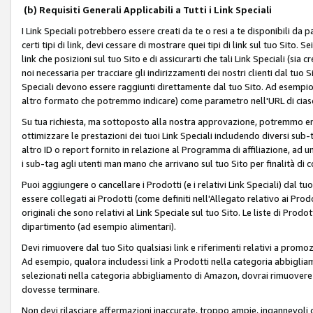
(b) Requisiti Generali Applicabili a Tutti i Link Speciali
I Link Speciali potrebbero essere creati da te o resi a te disponibili da 
certi tipi di link, devi cessare di mostrare quei tipi di link sul tuo Sito. 
link che posizioni sul tuo Sito e di assicurarti che tali Link Speciali (sia
noi necessaria per tracciare gli indirizzamenti dei nostri clienti dal tuo Sit
Speciali devono essere raggiunti direttamente dal tuo Sito. Ad esempio,
altro formato che potremmo indicare) come parametro nell'URL di ciasc
Su tua richiesta, ma sottoposto alla nostra approvazione, potremmo emet
ottimizzare le prestazioni dei tuoi Link Speciali includendo diversi sub-t
altro ID o report fornito in relazione al Programma di affiliazione, ad
i sub-tag agli utenti man mano che arrivano sul tuo Sito per finalità di 
Puoi aggiungere o cancellare i Prodotti (e i relativi Link Speciali) dal 
essere collegati ai Prodotti (come definiti nell'Allegato relativo ai Prodo
originali che sono relativi al Link Speciale sul tuo Sito. Le liste di Prod
dipartimento (ad esempio alimentari).
Devi rimuovere dal tuo Sito qualsiasi link e riferimenti relativi a prom
Ad esempio, qualora includessi link a Prodotti nella categoria abbigli
selezionati nella categoria abbigliamento di Amazon, dovrai rimuover
dovesse terminare.
Non devi rilasciare affermazioni inaccurate, troppo ampie, ingannevoli 