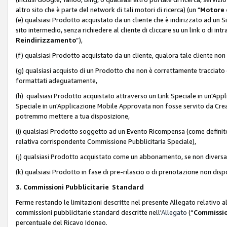
altro sito che è parte del network di tali motori di ricerca) (un "
Motore 
(e) qualsiasi Prodotto acquistato da un cliente che è indirizzato ad un 
sito intermedio, senza richiedere al cliente di cliccare su un link o di in
Reindirizzamento
”),
(f) qualsiasi Prodotto acquistato da un cliente, qualora tale cliente non
(g) qualsiasi acquisto di un Prodotto che non è correttamente tracciat
formattati adeguatamente,
(h) qualsiasi Prodotto acquistato attraverso un Link Speciale in un'App
Speciale in un'Applicazione Mobile Approvata non fosse servito da Creator
potremmo mettere a tua disposizione,
(i) qualsiasi Prodotto soggetto ad un Evento Ricompensa (come definito a
relativa corrispondente Commissione Pubblicitaria Speciale),
(j) qualsiasi Prodotto acquistato come un abbonamento, se non divers
(k) qualsiasi Prodotto in fase di pre-rilascio o di prenotazione non disp
3. Commissioni Pubblicitarie Standard
Ferme restando le limitazioni descritte nel presente Allegato relativo a
commissioni pubblicitarie standard descritte nell'
Allegato
(“
Commissio
percentuale del Ricavo Idoneo.