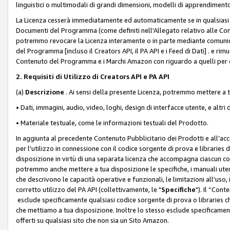
linguistici o multimodali di grandi dimensioni, modelli di apprendiment
La Licenza cesserà immediatamente ed automaticamente se in qualsiasi
Documenti del Programma (come definiti nell'Allegato relativo alle Comm
potremmo revocare la Licenza interamente o in parte mediante comunicaz
del Programma [incluso il Creators API, il PA API e i Feed di Dati] . e r
Contenuto del Programma e i Marchi Amazon con riguardo a quelli per cu
2. Requisiti di Utilizzo di Creators API e PA API
(a)
Descrizione
. Ai sensi della presente Licenza, potremmo mettere a
• Dati, immagini, audio, video, loghi, design di interfacce utente, e altri 
• Materiale testuale, come le informazioni testuali del Prodotto.
In aggiunta al precedente Contenuto Pubblicitario dei Prodotti e all’ac
per l'utilizzo in connessione con il codice sorgente di prova e libraries 
disposizione in virtù di una separata licenza che accompagna ciascun cod
potremmo anche mettere a tua disposizione le specifiche, i manuali utent
che descrivono le capacità operative e funzionali, le limitazioni all'uso, i 
corretto utilizzo del PA API (collettivamente, le "
Specifiche
"). Il “Con
esclude specificamente qualsiasi codice sorgente di prova o libraries ch
che mettiamo a tua disposizione. Inoltre lo stesso esclude specificament
offerti su qualsiasi sito che non sia un Sito Amazon.