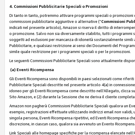
4. Commissioni Pubblicitarie Speciali o Promozioni
Di tanto in tanto, potremmo attivare programmi speciali o promozioni ch
commissioni pubblicitarie aggiuntive o alternative (“
Commissioni Pubbl
indicati nel presente articolo), Amazon si riserva il diritto di interrom
o promozione. Salvo non sia diversamente stabilito, tutti i programmi s
soggetti ad esclusioni per mancanza di idoneità sostanzialmente simili a
Pubblicitarie, e qualsiasi restrizione ai sensi dei Documenti del Progr
simile quale restrizione per i programmi speciali o per le promozioni.
Le seguenti Commissioni Pubblicitarie Speciali sono attualmente disponi
(a) Eventi Ricompensa
Gli Eventi Ricompensa sono disponibili in paesi selezionati come riferiti 
Pubblicitarie Speciali descritte nel presente articolo 4(a) in connessione 
idoneo per gli Eventi Ricompensa come descritto nell'Allegato, clicca 
Sito Amazon, e (2) durante la Sessione che ne deriva il cliente completa
Amazon non pagherà Commissioni Pubblicitarie Speciali qualora un Event
esempio, registrazioni effettuate utilizzando indirizzi email non validi
singola persona, Eventi Ricompensa ripetitivi, ed Eventi Ricompensa che
discrezione, in ciascun caso, qualora sia avvenuto un Evento Ricompensa
Link Speciali alle homepage specifiche per la ricompensa elencate nel