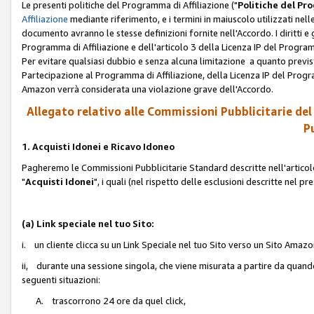
Le presenti politiche del Programma di Affiliazione ("
Politiche del P
Affiliazione
mediante riferimento, e i termini in maiuscolo utilizzati ne
documento avranno le stesse definizioni fornite nell'Accordo. I diritti e gl
Programma di Affiliazione e dell'articolo 3 della Licenza IP del Progra
Per evitare qualsiasi dubbio e senza alcuna limitazione a quanto previsto 
Partecipazione al Programma di Affiliazione, della Licenza IP del Progra
Amazon verrà considerata una violazione grave dell'Accordo.
Allegato relativo alle Commissioni Pubblicitarie del
Pu
1. Acquisti Idonei e Ricavo Idoneo
Pagheremo le Commissioni Pubblicitarie Standard descritte nell'articolo
"
Acquisti Idonei
", i quali (nel rispetto delle esclusioni descritte nel 
(a) Link speciale nel tuo Sito:
i. un cliente clicca su un Link Speciale nel tuo Sito verso un Sito Amazo
ii, durante una sessione singola, che viene misurata a partire da quando u
seguenti situazioni:
A. trascorrono 24 ore da quel click,