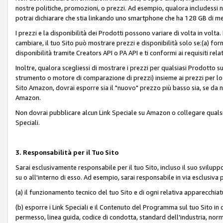
nostre politiche, promozioni, o prezzi. Ad esempio, qualora includessi
potrai dichiarare che stia linkando uno smartphone che ha 128 GB di m
I prezzi e la disponibilità dei Prodotti possono variare di volta in volta
cambiare, il tuo Sito può mostrare prezzi e disponibilità solo se:(a) fornia
disponibilità tramite Creators API o PA API e ti conformi ai requisiti rela
Inoltre, qualora scegliessi di mostrare i prezzi per qualsiasi Prodotto su
strumento o motore di comparazione di prezzi) insieme ai prezzi per lo s
Sito Amazon, dovrai esporre sia il "nuovo" prezzo più basso sia, se da noi
Amazon.
Non dovrai pubblicare alcun Link Speciale su Amazon o collegare qualsia
Speciali.
3. Responsabilità per il Tuo Sito
Sarai esclusivamente responsabile per il tuo Sito, incluso il suo svilu
su o all'interno di esso. Ad esempio, sarai responsabile in via esclusiva 
(a) il funzionamento tecnico del tuo Sito e di ogni relativa apparecchia
(b) esporre i Link Speciali e il Contenuto del Programma sul tuo Sito in 
permesso, linea guida, codice di condotta, standard dell'industria, norme