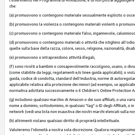
che:
(a) promuovono o contengono materiale sessualmente esplicito o osc
(b) promuovono la violenza o contengono materiali violenti o promuov
(c) promuovono o contengono materiale falso, ingannevole, calunnioso
(d) promuovono o contengono materiali o attività che istighino all'odio, m
quelle sulla base della razza, colore, sesso, religione, nazionalità, disa
(e) promuovono o intraprendono attività illegali,
(f) sono rivolti a bambini o consapevolmente raccolgono, usano, o divulg
(come stabilite da leggi, regolamenti e/o linee guida applicabili); o vi
guida, codice di condotta, standard dell'industria, norme di autoregolame
applicabile relativa alla protezione dei minori (ad esempio, se applicabi
normativa adottata successivamente o il Children’s Online Protection Ac
(g) includono qualsiasi marchio di Amazon o dei suoi affiliati, o una varia
nome a dominio, sottodominio, in qualsiasi "tag" o ID degli Affiliati, o in
network (vedi una lista non esaustiva dei nostri marchi elencati sulla no
(h) altrimenti violano qualsiasi diritto di proprietà intellettuale.
Valuteremo l'idoneità a nostra sola discrezione. Qualora respingessimo l