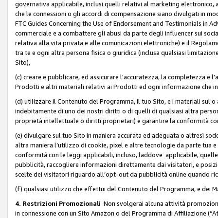
governativa applicabile, inclusi quelli relativi al marketing elettronico, 
che le connessioni o gli accordi di compensazione siano divulgati in mo
FTC Guides Concerning the Use of Endorsement and Testimonials in Adve
commerciale e a combattere gli abusi da parte degli influencer sui soci
relativa alla vita privata e alle comunicazioni elettroniche) e il Rego
tra te e ogni altra persona fisica o giuridica (inclusa qualsiasi limitazion
Sito),
(c) creare e pubblicare, ed assicurare l'accuratezza, la completezza e l'a
Prodotti e altri materiali relativi ai Prodotti ed ogni informazione che in
(d) utilizzare il Contenuto del Programma, il tuo Sito, e i materiali sul 
indebitamente di uno dei nostri diritti o di quelli di qualsiasi altra persona 
proprietà intellettuale o diritti proprietari) e garantire la conformità co
(e) divulgare sul tuo Sito in maniera accurata ed adeguata o altresì soddi
altra maniera l’utilizzo di cookie, pixel e altre tecnologie da parte tua e di
conformità con le leggi applicabili, incluso, laddove applicabile, quelle t
pubblicità, raccogliere informazioni direttamente dai visitatori, e posiz
scelte dei visitatori riguardo all’opt-out da pubblicità online quando ri
(f) qualsiasi utilizzo che effettui del Contenuto del Programma, e dei 
4. Restrizioni Promozionali
Non svolgerai alcuna attività promozionale
in connessione con un Sito Amazon o del Programma di Affiliazione (“At