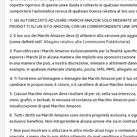
rispetto rigoroso di queste Linee Guida è richiesto in qualsiasi momento
comporterà l'automatica revoca di qualsiasi licenza relativa al tuo us
1. SEI AUTORIZZATO AD USARE I MARCHI AMAZON SOLO MEDIANTE VISU
PRODOTTI SU UN SITO AMAZON, CON UN CORRISPONDENTE LINK SPE
2. Il tuo uso dei Marchi Amazon deve (i) attenersi alla versione più agg
(come definiti nell'
Allegato relativo alle Commissioni Pubblicitarie
).
3. Puoi utilizzare i Marchi Amazon esclusivamente per la finalità speci
esporre i Marchi (i) in alcuna maniera che implichi una sponsorizzazione o 
in una maniera che può, a nostra discrezione, sminuire o altrimenti dann
esempio, in qualsiasi materiale stampato, posta, SMS, MMS, allegato ad 
4. Ti forniremo un'immagine o immagini dei Marchi Amazon per il tuo ut
cambiare le proporzioni, il colore, o il carattere di alcun Marchio Am
5. Ciascun Marchio Amazon deve risultare di per sé, nella sua interezza
visivi, grafici, o testuali. In nessuna circostanza un Marchio Amazon può
visualizzazione di quel Marchio Amazon.
6. Tutti i diritti sui Marchi Amazon sono nostra proprietà esclusiva, e
esclusivo beneficio. Non intraprenderai alcuna azione che sia in contrasto 
7. Non puoi mostrare o utilizzare in altro modo alcun logo o contenuti cr
speciale, a meno che tu non abbia ottenuto da quel venditore o fornitore