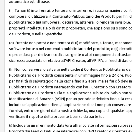
automatico e/o di base.
(f) Tu non (i) interferirai, o tenterai di interferire, in alcuna maniera co
compilerai o utilizzerai il Contenuto Pubblicitario dei Prodotti per fini di
pubblicitarie; o (iii) rimuoverai, oscurerai, altererai, o renderai invisibile, 
proprietà intellettuale o di diritti proprietari, che appaiono su o sono c
dei Prodotti, o nelle Specifiche.
(g) L'utente non potrà e non tenterà di (i) modificare, alterare, manomet
software incluso nel contenuto pubblicitario del prodotto; o (ii) decod
o procedura per derivare codice sorgente o altri componenti sottostan
sicurezza associata o relativa all'API Creator, all'API PA, ai feed di dati 
(h) Non conserverai o salverai nella cache il Contenuto Pubblicitario de
Pubblicitario dei Prodotti consistente in un'immagine fino a 24 ore. Puo
per finalità di salvataggio nella cache fino a 24 ore, ma se fai ciò d
Pubblicitario dei Prodotti interagendo con l'API Creator o con Creator
Pubblicitario dei Prodotti sulla tua applicazione subito do. Salvo non
Identificazione di Amazon (ASIN) per un periodo indefinito fino alla ce
include un'applicazione client, l'applicazione client non può conservare 
fornirai, entro tre giorni dalla nostra richiesta, una copia di qualsiasi ap
verificare il rispetto della presente Licenza da parte tua.
(i) Includerai un riferimento data/ora affianco alle informazioni su prezz
Prodotti dai Feed di Dati, o se interagirai con l'API Creator o Creators 