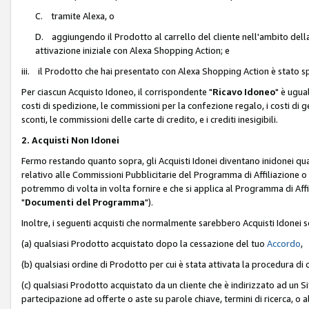
C. tramite Alexa, o
D. aggiungendo il Prodotto al carrello del cliente nell'ambito dell
attivazione iniziale con Alexa Shopping Action; e
iii. il Prodotto che hai presentato con Alexa Shopping Action è stato spe
Per ciascun Acquisto Idoneo, il corrispondente "
Ricavo Idoneo
" è ugua
costi di spedizione, le commissioni per la confezione regalo, i costi di gest
sconti, le commissioni delle carte di credito, e i crediti inesigibili.
2. Acquisti Non Idonei
Fermo restando quanto sopra, gli Acquisti Idonei diventano inidonei qu
relativo alle Commissioni Pubblicitarie del Programma di Affiliazione o di
potremmo di volta in volta fornire e che si applica al Programma di Affil
"
Documenti del Programma
").
Inoltre, i seguenti acquisti che normalmente sarebbero Acquisti Idonei 
(a) qualsiasi Prodotto acquistato dopo la cessazione del tuo
Accordo
,
(b) qualsiasi ordine di Prodotto per cui è stata attivata la procedura di
(c) qualsiasi Prodotto acquistato da un cliente che è indirizzato ad un 
partecipazione ad offerte o aste su parole chiave, termini di ricerca, o a