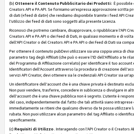
(b)
Ottenere il Contenuto Pubblicitario dei Prodotti:
È possibile 
Creators API e PA API. Se forniamo un'espressa approvazione scritta pre
di dati («feed di dati») che rendiamo disponibile tramite i feed API Creat
l'utilizzo dei feed di dati sono soggetti alla presente Licenza.
Riconosci che potremo cambiare, disapprovare, o ripubblicare l'API Creato
Creators API e PA API o dei Feed di Dati, in qualsiasi momento e di volta i
dell'API Creator o del Creators API e PA API o dei Feed di Dati sia compati
Per ottenere il contenuto pubDevi utilizzare sia una coppia unica di chiav
parametro tag degli Affiliati (che può o essere l'ID dell'Affiliato a te r
del Programma di Affiliazione correlato) per identificare il tuo account e
Identificatori dell'Account attraverso la procedura di creazione dell'acc
servizi API Creator, devi ottenere sia le credenziali API Creator sia un'a
Un identificatore dell'account che è una chiave privata è destinato esc
Non puoi vendere, trasferire, concedere in sublicenza o divulgare in alt
dell'account che è una chiave pubblica non è segreto. L'utente è responsabi
del caso, indipendentemente dal fatto che tali attività siano intraprese 
immediatamente se ritieni che qualcuno diverso da te possa utilizzare la 
rubata. Non puoi utilizzare alcun parametro del tag Affiliato o identif
specificamente.
(c)
Requisiti di Utilizzo
. Interagendo con l'API Creator o il Creators A