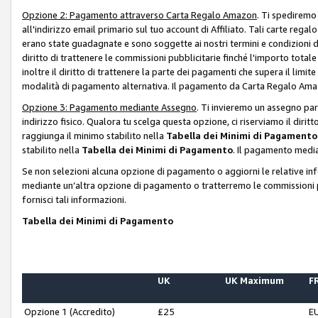
Opzione 2: Pagamento attraverso Carta Regalo Amazon
. Ti spediremo
all'indirizzo email primario sul tuo account di Affiliato. Tali carte rega
erano state guadagnate e sono soggette ai nostri termini e condizioni de
diritto di trattenere le commissioni pubblicitarie finché l'importo tota
inoltre il diritto di trattenere la parte dei pagamenti che supera il lim
modalità di pagamento alternativa. Il pagamento da Carta Regalo Amazo
Opzione 3: Pagamento mediante Assegno
. Ti invieremo un assegno par
indirizzo fisico. Qualora tu scelga questa opzione, ci riserviamo il diri
raggiunga il minimo stabilito nella
Tabella dei Minimi di Pagamento
stabilito nella
Tabella dei Minimi di Pagamento
. Il pagamento media
Se non selezioni alcuna opzione di pagamento o aggiorni le relative in
mediante un’altra opzione di pagamento o tratterremo le commissioni p
fornisci tali informazioni.
Tabella dei Minimi di Pagamento
UK
UK Maximum
FR
Opzione 1 (Accredito)
£25
E