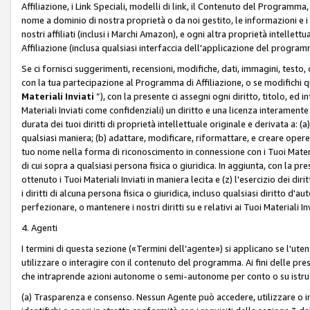
Affiliazione, i Link Speciali, modelli di link, il Contenuto del Programma,
nome a dominio di nostra proprietà o da noi gestito, le informazioni e i ma
nostri affiliati (inclusi i Marchi Amazon), e ogni altra proprietà intell
Affiliazione (inclusa qualsiasi interfaccia dell'applicazione del programm
Se ci fornisci suggerimenti, recensioni, modifiche, dati, immagini, test
con la tua partecipazione al Programma di Affiliazione, o se modifichi 
Materiali Inviati
”), con la presente ci assegni ogni diritto, titolo, ed i
Materiali Inviati come confidenziali) un diritto e una licenza interament
durata dei tuoi diritti di proprietà intellettuale originale e derivata a: (a)
qualsiasi maniera; (b) adattare, modificare, riformattare, e creare opere de
tuo nome nella forma di riconoscimento in connessione con i Tuoi Materiali
di cui sopra a qualsiasi persona fisica o giuridica. In aggiunta, con la pre
ottenuto i Tuoi Materiali Inviati in maniera lecita e (z) l'esercizio dei diri
i diritti di alcuna persona fisica o giuridica, incluso qualsiasi diritto d
perfezionare, o mantenere i nostri diritti su e relativi ai Tuoi Materiali In
4. Agenti
I termini di questa sezione («Termini dell'agente») si applicano se l'uten
utilizzare o interagire con il contenuto del programma. Ai fini delle pre
che intraprende azioni autonome o semi-autonome per conto o su istruzi
(a) Trasparenza e consenso. Nessun Agente può accedere, utilizzare o 