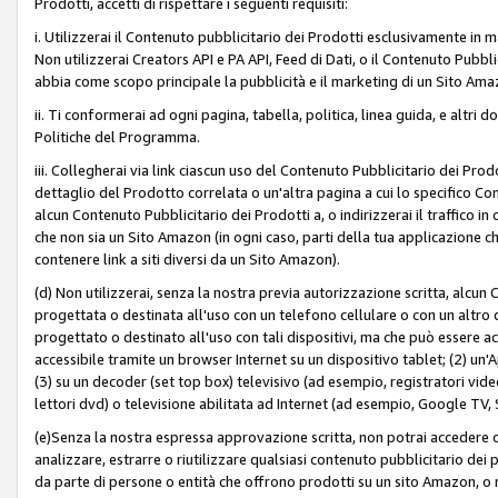
Prodotti, accetti di rispettare i seguenti requisiti:
i. Utilizzerai il Contenuto pubblicitario dei Prodotti esclusivamente in m
Non utilizzerai Creators API e PA API, Feed di Dati, o il Contenuto Pubbli
abbia come scopo principale la pubblicità e il marketing di un Sito Amaz
ii. Ti conformerai ad ogni pagina, tabella, politica, linea guida, e altri d
Politiche del Programma.
iii. Collegherai via link ciascun uso del Contenuto Pubblicitario dei Pr
dettaglio del Prodotto correlata o un'altra pagina a cui lo specifico Con
alcun Contenuto Pubblicitario dei Prodotti a, o indirizzerai il traffico i
che non sia un Sito Amazon (in ogni caso, parti della tua applicazione
contenere link a siti diversi da un Sito Amazon).
(d) Non utilizzerai, senza la nostra previa autorizzazione scritta, alcun
progettata o destinata all'uso con un telefono cellulare o con un altro d
progettato o destinato all'uso con tali dispositivi, ma che può essere acc
accessibile tramite un browser Internet su un dispositivo tablet; (2) u
(3) su un decoder (set top box) televisivo (ad esempio, registratori video d
lettori dvd) o televisione abilitata ad Internet (ad esempio, Google TV,
(e)Senza la nostra espressa approvazione scritta, non potrai accedere o u
analizzare, estrarre o riutilizzare qualsiasi contenuto pubblicitario dei
da parte di persone o entità che offrono prodotti su un sito Amazon, o