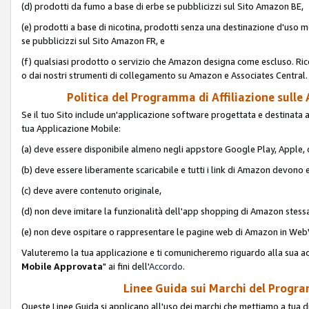
(d) prodotti da fumo a base di erbe se pubblicizzi sul Sito Amazon BE,
(e) prodotti a base di nicotina, prodotti senza una destinazione d'uso m
se pubblicizzi sul Sito Amazon FR, e
(f) qualsiasi prodotto o servizio che Amazon designa come escluso. Rice
o dai nostri strumenti di collegamento su Amazon e Associates Central.
Politica del Programma di Affiliazione sulle A
Se il tuo Sito include un'applicazione software progettata e destinata all'u
tua Applicazione Mobile:
(a) deve essere disponibile almeno negli appstore Google Play, Apple
(b) deve essere liberamente scaricabile e tutti i link di Amazon devono 
(c) deve avere contenuto originale,
(d) non deve imitare la funzionalità dell'app shopping di Amazon stess
(e) non deve ospitare o rappresentare le pagine web di Amazon in We
Valuteremo la tua applicazione e ti comunicheremo riguardo alla sua acc
Mobile Approvata
" ai fini dell'
Accordo
.
Linee Guida sui Marchi del Program
Queste Linee Guida si applicano all'uso dei marchi che mettiamo a tua