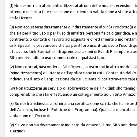
(t) Non esporrai o altrimenti utilizzerai alcuno delle nostre recensioni de
ottenuto un link a tale recensione del cliente o valutazione a stelle attra
nella
Licenza
.
(u) Non acquisterai direttamente o indirettamente alcun(i) Prodotto(i) o
che sia per il tuo uso o per l'uso di un'altra persona fisica o giuridica, e
contraenti, o contatti di lavoro ad acquistare direttamente o indirett
Link Speciali, a prescindere che sia per il loro uso, il tuo uso o l'uso di 
attraverso Link Speciali o intraprenderai azioni di Eventi Ricompensa per
Sito per rivendita o uso commerciale di qualsiasi tipo.
(v) Non coprirai, nasconderai, falsificherai, o oscurerai in altro modo l'U
Reindirizzamento) o l'utente dell'applicazione in cui il Contenuto del
individuare il sito o l'applicazione da cui il cliente clicca attraverso ta
(w) Non utilizzerai un servizio di abbreviazione dei link (link shortening
comprensibile che stai effettuando un collegamento ad un Sito Amazo
(x) Su nostra richiesta, ci fornirai una certificazione scritta che hai r
dell'Accordo, incluse le Politiche del Programma). Qualsiasi mancata co
violazione dell'
Accordo
.
(y) Salvo non sia diversamente indicato da Amazon, il tuo Sito non deve 
alerting).