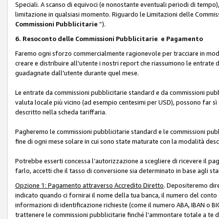
Speciali. A scanso di equivoci (e nonostante eventuali periodi di tempo), 
limitazione in qualsiasi momento. Riguardo le Limitazioni delle Commissi
Commissioni Pubblicitarie
”).
6. Resoconto delle Commissioni Pubblicitarie e Pagamento
Faremo ogni sforzo commercialmente ragionevole per tracciare in modo a
creare e distribuire all'utente i nostri report che riassumono le entrate
guadagnate dall'utente durante quel mese.
Le entrate da commissioni pubblicitarie standard e da commissioni pubbl
valuta locale più vicino (ad esempio centesimi per USD), possono far sì 
descritto nella scheda tariffaria.
Pagheremo le commissioni pubblicitarie standard e le commissioni pubbli
fine di ogni mese solare in cui sono state maturate con la modalità descr
Potrebbe esserti concessa l’autorizzazione a scegliere di ricevere il pa
farlo, accetti che il tasso di conversione sia determinato in base agli s
Opzione 1: Pagamento attraverso Accredito Diretto
. Depositeremo dir
indicato quando ci fornirai il nome della tua banca, il numero del conto
informazioni di identificazione richieste (come il numero ABA, IBAN o BIC,
trattenere le commissioni pubblicitarie finché l'ammontare totale a te 