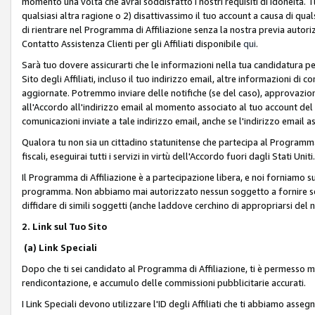
momento una volta che avrai soddisfatto i nostri requisiti di idoneità. 
qualsiasi altra ragione o 2) disattivassimo il tuo account a causa di qua
di rientrare nel Programma di Affiliazione senza la nostra previa autor
Contatto Assistenza Clienti per gli Affiliati disponibile
qui
.
Sarà tuo dovere assicurarti che le informazioni nella tua candidatura pe
Sito degli Affiliati, incluso il tuo indirizzo email, altre informazioni di
aggiornate. Potremmo inviare delle notifiche (se del caso), approvazioni
all'Accordo all'indirizzo email al momento associato al tuo account del
comunicazioni inviate a tale indirizzo email, anche se l'indirizzo email 
Qualora tu non sia un cittadino statunitense che partecipa al Programma
fiscali, eseguirai tutti i servizi in virtù dell'Accordo fuori dagli Stati Uniti
Il Programma di Affiliazione è a partecipazione libera, e noi forniamo sul S
programma. Non abbiamo mai autorizzato nessun soggetto a fornire servi
diffidare di simili soggetti (anche laddove cerchino di appropriarsi del
2. Link sul Tuo Sito
(a) Link Speciali
Dopo che ti sei candidato al Programma di Affiliazione, ti è permesso mos
rendicontazione, e accumulo delle commissioni pubblicitarie accurati.
I Link Speciali devono utilizzare l'ID degli Affiliati che ti abbiamo asseg