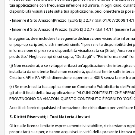
tua applicazione con frequenza inferiore ad un'ora. In ogni caso, durante
disponibilità visualizzate sulla tua applicazione, puoi omettere la porz
• [inserire il Sito Amazon]Prezzo: [EUR/£] 32.77 (dal 01/07/2008 14:11 
• [inserire il Sito Amazon] Prezzo: [EUR/£] 32.77 (dal 14:11 [inserire fu
In aggiunta, devi includere la seguente dichiarazione vicino alle informa
un pop-up scripted, o altri metodi simili: "I prezzi e la disponibilità de
informazione di prezzo o disponibilità visualizzata su [Sito(i) Amazon ri
prodotto." Negli esempi di cui sopra, "Dettagli" e "Più informazioni" fo
(j) Non eccederai, o se sviluppi e rilasci un'applicazione che interagisce
installata da un utente finale non eccederà, qualsiasi limite sulle interazi
Creators API e PA API di dimensione superiore a 40KB senza la nostra p
(k) Se mostri sulla tua applicazione un Contenuto Pubblicitario dei Prodo
gli utenti finali della tua applicazione: "ALCUNI CONTENUTI CHE AP
PROVENGONO DA AMAZON. QUESTO CONTENUTO È FORNITO 'COSÌ CO
Accetti di fornirci qualsiasi informazione che richiediamo per verificare
3. Diritti Riservati; i Tuoi Materiali Inviati
Oltre alle licenze limitate espressamente ivi stabilite, ci riserviamo ogni dir
proprietari) su e per, e tu non acquisisci, in virtù della presente Licenza