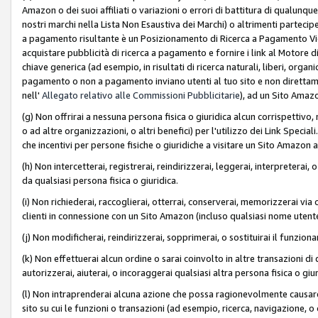
Amazon o dei suoi affiliati o variazioni o errori di battitura di qualunqu
nostri marchi nella Lista Non Esaustiva dei Marchi) o altrimenti partecipe
a pagamento risultante è un Posizionamento di Ricerca a Pagamento Vie
acquistare pubblicità di ricerca a pagamento e fornire i link al Motore di 
chiave generica (ad esempio, in risultati di ricerca naturali, liberi, organ
pagamento o non a pagamento inviano utenti al tuo sito e non direttam
nell'
Allegato relativo alle Commissioni Pubblicitarie
), ad un Sito Amaz
(g) Non offrirai a nessuna persona fisica o giuridica alcun corrispettivo, 
o ad altre organizzazioni, o altri benefici) per l'utilizzo dei Link Spe
che incentivi per persone fisiche o giuridiche a visitare un Sito Amazon a
(h) Non intercetterai, registrerai, reindirizzerai, leggerai, interpreterai
da qualsiasi persona fisica o giuridica.
(i) Non richiederai, raccoglierai, otterrai, conserverai, memorizzerai via 
clienti in connessione con un Sito Amazon (incluso qualsiasi nome utent
(j) Non modificherai, reindirizzerai, sopprimerai, o sostituirai il funzio
(k) Non effettuerai alcun ordine o sarai coinvolto in altre transazioni di
autorizzerai, aiuterai, o incoraggerai qualsiasi altra persona fisica o giu
(l) Non intraprenderai alcuna azione che possa ragionevolmente causare 
sito su cui le funzioni o transazioni (ad esempio, ricerca, navigazione, 