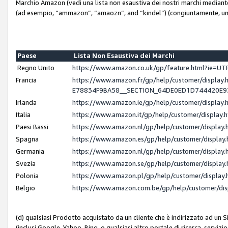
Marchio Amazon (vedi una lista non esaustiva dei nostri marchi mediante i 
(ad esempio, “ammazon”, “amaozn”, and “kindel”) (congiuntamente, un
Paese
Lista Non Esaustiva dei Marchi
Regno Unito
https://www.amazon.co.uk/gp/feature.html?ie=
Francia
https://www.amazon.fr/gp/help/customer/displ
E78834F9BA58__SECTION_64DE0ED1D744420E
Irlanda
https://www.amazon.ie/gp/help/customer/displ
Italia
https://www.amazon.it/gp/help/customer/displa
Paesi Bassi
https://www.amazon.nl/gp/help/customer/displa
Spagna
https://www.amazon.es/gp/help/customer/displa
Germania
https://www.amazon.nl/gp/help/customer/displa
Svezia
https://www.amazon.se/gp/help/customer/displa
Polonia
https://www.amazon.pl/gp/help/customer/displa
Belgio
https://www.amazon.com.be/gp/help/customer/d
(d) qualsiasi Prodotto acquistato da un cliente che è indirizzato ad un 
(inclusi Google, Yahoo, Bing, o qualsiasi altro portale di ricerca, servizio