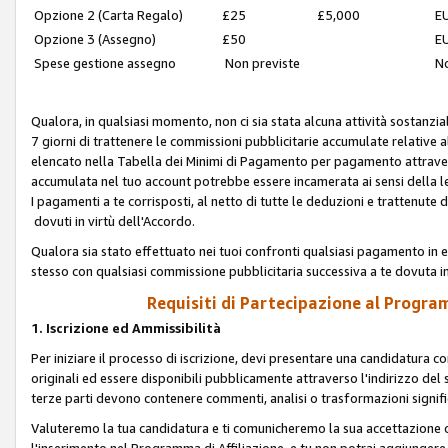
Opzione 2 (Carta Regalo)
£25
£5,000
EU
Opzione 3 (Assegno)
£50
EU
Spese gestione assegno
Non previste
No
Qualora, in qualsiasi momento, non ci sia stata alcuna attività sostanzial
7 giorni di trattenere le commissioni pubblicitarie accumulate relative
elencato nella Tabella dei Minimi di Pagamento per pagamento attrave
accumulata nel tuo account potrebbe essere incamerata ai sensi della leg
I pagamenti a te corrisposti, al netto di tutte le deduzioni e trattenut
dovuti in virtù dell'Accordo.
Qualora sia stato effettuato nei tuoi confronti qualsiasi pagamento in e
stesso con qualsiasi commissione pubblicitaria successiva a te dovuta in
Requisiti di Partecipazione al Program
1. Iscrizione ed Ammissibilità
Per iniziare il processo di iscrizione, devi presentare una candidatura 
originali ed essere disponibili pubblicamente attraverso l'indirizzo del s
terze parti devono contenere commenti, analisi o trasformazioni significat
Valuteremo la tua candidatura e ti comunicheremo la sua accettazione o r
l'inserimento nel Programma di Affiliazione, e tu non potrai aggiungere 