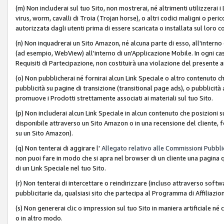
(m) Non includerai sul tuo Sito, non mostrerai, né altrimenti utilizzera
virus, worm, cavalli di Troia (Trojan horse), o altri codici maligni o p
autorizzata dagli utenti prima di essere scaricata o installata sul loro co
(n) Non inquadrerai un Sito Amazon, né alcuna parte di esso, all'interno
(ad esempio, WebView) all'interno di un'Applicazione Mobile. In ogni cas
Requisiti di Partecipazione, non costituirà una violazione del presente a
(o) Non pubblicherai né fornirai alcun Link Speciale o altro contenuto
pubblicità su pagine di transizione (transitional page ads), o pubblicità 
promuove i Prodotti strettamente associati ai materiali sul tuo Sito.
(p) Non includerai alcun Link Speciale in alcun contenuto che posizioni 
disponibile attraverso un Sito Amazon o in una recensione del cliente, fo
su un Sito Amazon).
(q) Non tenterai di aggirare l'
Allegato relativo alle Commissioni Pubblic
non puoi fare in modo che si apra nel browser di un cliente una pagina qu
di un Link Speciale nel tuo Sito.
(r) Non tenterai di intercettare o reindirizzare (incluso attraverso softwa
pubblicitarie da, qualsiasi sito che partecipa al Programma di Affiliazio
(s) Non genererai clic o impression sul tuo Sito in maniera artificiale 
o in altro modo.