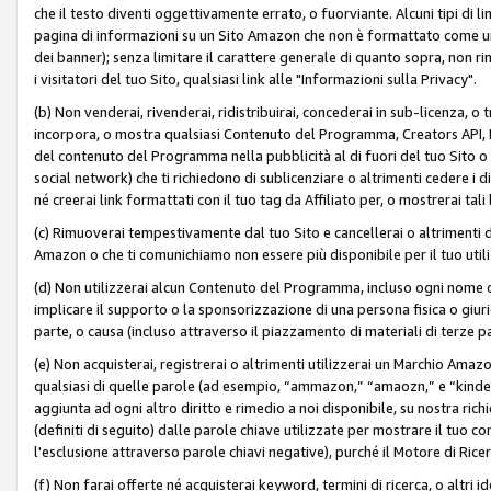
che il testo diventi oggettivamente errato, o fuorviante. Alcuni tipi d
pagina di informazioni su un Sito Amazon che non è formattato come un L
dei banner); senza limitare il carattere generale di quanto sopra, non rimu
i visitatori del tuo Sito, qualsiasi link alle "Informazioni sulla Privacy".
(b) Non venderai, rivenderai, ridistribuirai, concederai in sub-licenza, 
incorpora, o mostra qualsiasi Contenuto del Programma, Creators API, PA A
del contenuto del Programma nella pubblicità al di fuori del tuo Sito o su 
social network) che ti richiedono di sublicenziare o altrimenti cedere i 
né creerai link formattati con il tuo tag da Affiliato per, o mostrerai tali 
(c) Rimuoverai tempestivamente dal tuo Sito e cancellerai o altrimenti
Amazon o che ti comunichiamo non essere più disponibile per il tuo util
(d) Non utilizzerai alcun Contenuto del Programma, incluso ogni nome 
implicare il supporto o la sponsorizzazione di una persona fisica o giur
parte, o causa (incluso attraverso il piazzamento di materiali di terze
(e) Non acquisterai, registrerai o altrimenti utilizzerai un Marchio Amaz
qualsiasi di quelle parole (ad esempio, “ammazon,” “amaozn,” e “kindel,”)
aggiunta ad ogni altro diritto e rimedio a noi disponibile, su nostra rich
(definiti di seguito) dalle parole chiave utilizzate per mostrare il tuo co
l'esclusione attraverso parole chiavi negative), purché il Motore di Ricer
(f) Non farai offerte né acquisterai keyword, termini di ricerca, o altri 