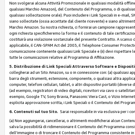
Non svolgerai alcuna Attività Promozionale in qualsiasi modalità offline, a
qualsiasi Marchio Amazon), del Contenuto del Programma, o di qualsiasi
qualsiasi sollecitazione orale). Puoi includere i Link Speciali in e-mail, 
siano sollecitate (ossia accettate dal cliente ricevente) e siano altriment
Marchio Amazon. Su nostra richiesta, ci fornirai un campione rappresentati
ogni richiesta specificheremo la forma e il contenuto di tale certificazi
costituirà una violazione sostanziale del presente Contratto. A scanso di 
applicabile, il CAN-SPAM Act del 2003, il Telephone Consumer Protection 
comunicazione contenente qualsiasi Link Speciale e (ii) devi rispettare l
tutte le comunicazioni relative al Programma di Affiliazione.
5. Distribuzione di Link Speciali Attraverso Software e Disposit
collegherai ad un Sito Amazon, su o in connessione con: (a) qualsiasi a
barra degli strumenti, estensione, componente, o qualsiasi altra applicazi
computer, telefoni cellulari, tablet, o altri dispositivi portatili (divers
(ad esempio, registratori di video digitali, ricevitori via cavo o satellitar
esempio, Google TV, Sony Bravia, Panasonic Viera Cast, o Vizio Internet 
esplicita approvazione scritta, i Link Speciali o il Contenuto del Pro
6. Contenuti sul tuo Sito.
Sarai responsabile in via esclusiva per i con
(a) Non aggiungerai, cancellerai, o altrimenti modificherai alcun Conte
salva la possibilità di ridimensionare il Contenuto del Programma consi
dell'immagine o di troncare il Contenuto del Programma consistente in un