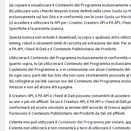
(a) copiare e visualizzare il Contenuto del Programma esclusivamente su
(b) utilizzare solo i Marchi Amazon (come definiti nelle
Linee Guida sui 
esclusivamente sul tuo Sito e in conformità con le
Linee Guida sui March
(c) accedere e utilizzare le API per i Creator, Creators API e PA API, i F
Specifiche e la presente Licenza.
Questa licenza non include il download, la copia o qualsiasi altro utiliz
mining, robot o strumenti simili di raccolta ed estrazione dei dati. Per 
e PA API, i Feed di Dati e il Contenuto Pubblicitario dei Prodotti.
Utilizzerai il Contenuto del Programma esclusivamente in conformità con
quanto sopra, tu (a) utilizzerai il Contenuto del Programma esclusivamen
Contenuto del Programma a, o in connessione con alcun Contenuto del P
(in ogni caso, parti del tuo Sito che non sono strettamente associate a
(b) collegherai via link ciascun uso del Contenuto del Programma esclus
Amazon e non ad alcuna altra pagina.
Il Creators API, il PA API o i Feed di Dati possono consentirti di accedere 
su uno o più siti affiliati. Se usi il Creators API, il PA API o i Feed di Dati
conformarti ed essere vincolato ai termini dell'accordo di licenza applicab
forniscono il Contenuto Pubblicitario dei Prodotti da tali siti affiliati.
L'utente non può utilizzare il
Contenuto del Programma
per violare, app
L'utente non utilizzerà e non consentirà a terzi di utilizzare il Conten