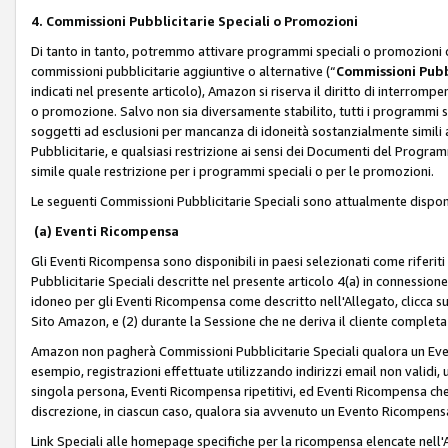
4. Commissioni Pubblicitarie Speciali o Promozioni
Di tanto in tanto, potremmo attivare programmi speciali o promozioni ch
commissioni pubblicitarie aggiuntive o alternative (“
Commissioni Pubbl
indicati nel presente articolo), Amazon si riserva il diritto di interrom
o promozione. Salvo non sia diversamente stabilito, tutti i programmi s
soggetti ad esclusioni per mancanza di idoneità sostanzialmente simili a
Pubblicitarie, e qualsiasi restrizione ai sensi dei Documenti del Progr
simile quale restrizione per i programmi speciali o per le promozioni.
Le seguenti Commissioni Pubblicitarie Speciali sono attualmente disponi
(a) Eventi Ricompensa
Gli Eventi Ricompensa sono disponibili in paesi selezionati come riferiti 
Pubblicitarie Speciali descritte nel presente articolo 4(a) in connessione 
idoneo per gli Eventi Ricompensa come descritto nell'Allegato, clicca 
Sito Amazon, e (2) durante la Sessione che ne deriva il cliente completa
Amazon non pagherà Commissioni Pubblicitarie Speciali qualora un Event
esempio, registrazioni effettuate utilizzando indirizzi email non validi
singola persona, Eventi Ricompensa ripetitivi, ed Eventi Ricompensa che
discrezione, in ciascun caso, qualora sia avvenuto un Evento Ricompensa
Link Speciali alle homepage specifiche per la ricompensa elencate nel