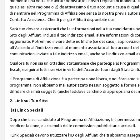
momento una volta che avrai soddisfatto i nostri requisiti di idoneità. 
qualsiasi altra ragione o 2) disattivassimo il tuo account a causa di qua
di rientrare nel Programma di Affiliazione senza la nostra previa autor
Contatto Assistenza Clienti per gli Affiliati disponibile
qui
.
Sarà tuo dovere assicurarti che le informazioni nella tua candidatura pe
Sito degli Affiliati, incluso il tuo indirizzo email, altre informazioni di
aggiornate. Potremmo inviare delle notifiche (se del caso), approvazioni
all'Accordo all'indirizzo email al momento associato al tuo account del
comunicazioni inviate a tale indirizzo email, anche se l'indirizzo email 
Qualora tu non sia un cittadino statunitense che partecipa al Programma
fiscali, eseguirai tutti i servizi in virtù dell'Accordo fuori dagli Stati Uniti
Il Programma di Affiliazione è a partecipazione libera, e noi forniamo sul S
programma. Non abbiamo mai autorizzato nessun soggetto a fornire servi
diffidare di simili soggetti (anche laddove cerchino di appropriarsi del
2. Link sul Tuo Sito
(a) Link Speciali
Dopo che ti sei candidato al Programma di Affiliazione, ti è permesso mos
rendicontazione, e accumulo delle commissioni pubblicitarie accurati.
I Link Speciali devono utilizzare l'ID degli Affiliati che ti abbiamo asseg