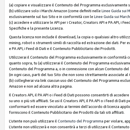
(a) copiare e visualizzare il Contenuto del Programma esclusivamente su
(b) utilizzare solo i Marchi Amazon (come definiti nelle
Linee Guida sui 
esclusivamente sul tuo Sito e in conformità con le
Linee Guida sui March
(c) accedere e utilizzare le API per i Creator, Creators API e PA API, i F
Specifiche e la presente Licenza.
Questa licenza non include il download, la copia o qualsiasi altro utiliz
mining, robot o strumenti simili di raccolta ed estrazione dei dati. Per 
e PA API, i Feed di Dati e il Contenuto Pubblicitario dei Prodotti.
Utilizzerai il Contenuto del Programma esclusivamente in conformità con
quanto sopra, tu (a) utilizzerai il Contenuto del Programma esclusivamen
Contenuto del Programma a, o in connessione con alcun Contenuto del P
(in ogni caso, parti del tuo Sito che non sono strettamente associate a
(b) collegherai via link ciascun uso del Contenuto del Programma esclus
Amazon e non ad alcuna altra pagina.
Il Creators API, il PA API o i Feed di Dati possono consentirti di accedere 
su uno o più siti affiliati. Se usi il Creators API, il PA API o i Feed di Dati
conformarti ed essere vincolato ai termini dell'accordo di licenza applicab
forniscono il Contenuto Pubblicitario dei Prodotti da tali siti affiliati.
L'utente non può utilizzare il
Contenuto del Programma
per violare, app
L'utente non utilizzerà e non consentirà a terzi di utilizzare il Conten