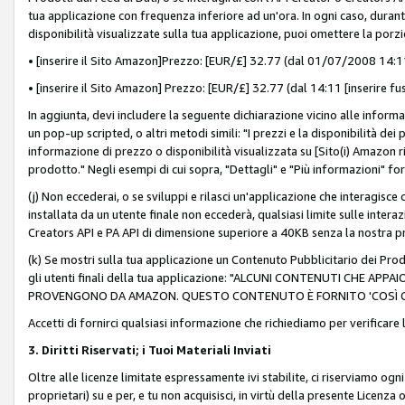
tua applicazione con frequenza inferiore ad un'ora. In ogni caso, durante
disponibilità visualizzate sulla tua applicazione, puoi omettere la porz
• [inserire il Sito Amazon]Prezzo: [EUR/£] 32.77 (dal 01/07/2008 14:11 
• [inserire il Sito Amazon] Prezzo: [EUR/£] 32.77 (dal 14:11 [inserire fu
In aggiunta, devi includere la seguente dichiarazione vicino alle informa
un pop-up scripted, o altri metodi simili: "I prezzi e la disponibilità de
informazione di prezzo o disponibilità visualizzata su [Sito(i) Amazon ri
prodotto." Negli esempi di cui sopra, "Dettagli" e "Più informazioni" fo
(j) Non eccederai, o se sviluppi e rilasci un'applicazione che interagisce
installata da un utente finale non eccederà, qualsiasi limite sulle interazi
Creators API e PA API di dimensione superiore a 40KB senza la nostra p
(k) Se mostri sulla tua applicazione un Contenuto Pubblicitario dei Prodo
gli utenti finali della tua applicazione: "ALCUNI CONTENUTI CHE AP
PROVENGONO DA AMAZON. QUESTO CONTENUTO È FORNITO 'COSÌ CO
Accetti di fornirci qualsiasi informazione che richiediamo per verificare
3. Diritti Riservati; i Tuoi Materiali Inviati
Oltre alle licenze limitate espressamente ivi stabilite, ci riserviamo ogni dir
proprietari) su e per, e tu non acquisisci, in virtù della presente Licenza