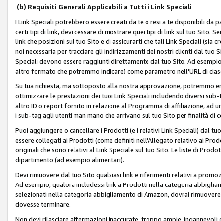
(b) Requisiti Generali Applicabili a Tutti i Link Speciali
I Link Speciali potrebbero essere creati da te o resi a te disponibili da 
certi tipi di link, devi cessare di mostrare quei tipi di link sul tuo Sito. 
link che posizioni sul tuo Sito e di assicurarti che tali Link Speciali (sia
noi necessaria per tracciare gli indirizzamenti dei nostri clienti dal tuo Sit
Speciali devono essere raggiunti direttamente dal tuo Sito. Ad esempio,
altro formato che potremmo indicare) come parametro nell'URL di ciasc
Su tua richiesta, ma sottoposto alla nostra approvazione, potremmo emet
ottimizzare le prestazioni dei tuoi Link Speciali includendo diversi sub-t
altro ID o report fornito in relazione al Programma di affiliazione, ad
i sub-tag agli utenti man mano che arrivano sul tuo Sito per finalità di 
Puoi aggiungere o cancellare i Prodotti (e i relativi Link Speciali) dal 
essere collegati ai Prodotti (come definiti nell'Allegato relativo ai Prodo
originali che sono relativi al Link Speciale sul tuo Sito. Le liste di Prod
dipartimento (ad esempio alimentari).
Devi rimuovere dal tuo Sito qualsiasi link e riferimenti relativi a prom
Ad esempio, qualora includessi link a Prodotti nella categoria abbigli
selezionati nella categoria abbigliamento di Amazon, dovrai rimuover
dovesse terminare.
Non devi rilasciare affermazioni inaccurate, troppo ampie, ingannevoli 