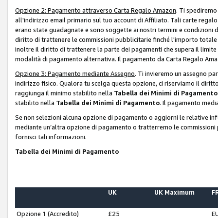
Opzione 2: Pagamento attraverso Carta Regalo Amazon
. Ti spediremo
all'indirizzo email primario sul tuo account di Affiliato. Tali carte rega
erano state guadagnate e sono soggette ai nostri termini e condizioni de
diritto di trattenere le commissioni pubblicitarie finché l'importo tota
inoltre il diritto di trattenere la parte dei pagamenti che supera il lim
modalità di pagamento alternativa. Il pagamento da Carta Regalo Amazo
Opzione 3: Pagamento mediante Assegno
. Ti invieremo un assegno par
indirizzo fisico. Qualora tu scelga questa opzione, ci riserviamo il diri
raggiunga il minimo stabilito nella
Tabella dei Minimi di Pagamento
stabilito nella
Tabella dei Minimi di Pagamento
. Il pagamento media
Se non selezioni alcuna opzione di pagamento o aggiorni le relative in
mediante un’altra opzione di pagamento o tratterremo le commissioni p
fornisci tali informazioni.
Tabella dei Minimi di Pagamento
UK
UK Maximum
FR
Opzione 1 (Accredito)
£25
E