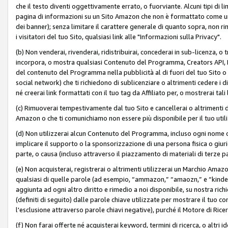
che il testo diventi oggettivamente errato, o fuorviante. Alcuni tipi d
pagina di informazioni su un Sito Amazon che non è formattato come un L
dei banner); senza limitare il carattere generale di quanto sopra, non rimu
i visitatori del tuo Sito, qualsiasi link alle "Informazioni sulla Privacy".
(b) Non venderai, rivenderai, ridistribuirai, concederai in sub-licenza, 
incorpora, o mostra qualsiasi Contenuto del Programma, Creators API, PA A
del contenuto del Programma nella pubblicità al di fuori del tuo Sito o su 
social network) che ti richiedono di sublicenziare o altrimenti cedere i 
né creerai link formattati con il tuo tag da Affiliato per, o mostrerai tali 
(c) Rimuoverai tempestivamente dal tuo Sito e cancellerai o altrimenti
Amazon o che ti comunichiamo non essere più disponibile per il tuo util
(d) Non utilizzerai alcun Contenuto del Programma, incluso ogni nome 
implicare il supporto o la sponsorizzazione di una persona fisica o giur
parte, o causa (incluso attraverso il piazzamento di materiali di terze
(e) Non acquisterai, registrerai o altrimenti utilizzerai un Marchio Amaz
qualsiasi di quelle parole (ad esempio, “ammazon,” “amaozn,” e “kindel,”)
aggiunta ad ogni altro diritto e rimedio a noi disponibile, su nostra rich
(definiti di seguito) dalle parole chiave utilizzate per mostrare il tuo co
l'esclusione attraverso parole chiavi negative), purché il Motore di Ricer
(f) Non farai offerte né acquisterai keyword, termini di ricerca, o altri 