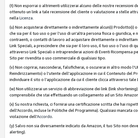
(t) Non esporrai o altrimenti utilizzerai alcuno delle nostre recensioni de
ottenuto un link a tale recensione del cliente o valutazione a stelle attra
nella
Licenza
.
(u) Non acquisterai direttamente o indirettamente alcun(i) Prodotto(i) o
che sia per il tuo uso o per l'uso di un'altra persona fisica o giuridica, e
contraenti, o contatti di lavoro ad acquistare direttamente o indirett
Link Speciali, a prescindere che sia per il loro uso, il tuo uso o l'uso di 
attraverso Link Speciali o intraprenderai azioni di Eventi Ricompensa per
Sito per rivendita o uso commerciale di qualsiasi tipo.
(v) Non coprirai, nasconderai, falsificherai, o oscurerai in altro modo l'U
Reindirizzamento) o l'utente dell'applicazione in cui il Contenuto del
individuare il sito o l'applicazione da cui il cliente clicca attraverso ta
(w) Non utilizzerai un servizio di abbreviazione dei link (link shortening
comprensibile che stai effettuando un collegamento ad un Sito Amazo
(x) Su nostra richiesta, ci fornirai una certificazione scritta che hai r
dell'Accordo, incluse le Politiche del Programma). Qualsiasi mancata co
violazione dell'
Accordo
.
(y) Salvo non sia diversamente indicato da Amazon, il tuo Sito non deve 
alerting).