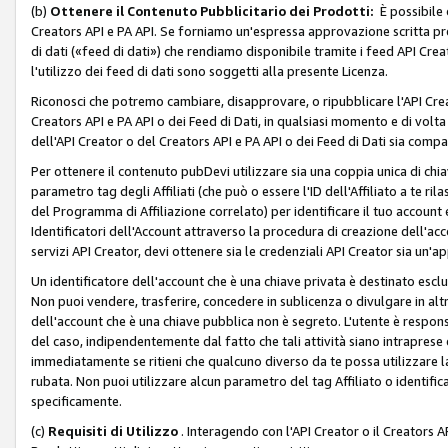
(b)
Ottenere il Contenuto Pubblicitario dei Prodotti:
È possibile 
Creators API e PA API. Se forniamo un'espressa approvazione scritta pre
di dati («feed di dati») che rendiamo disponibile tramite i feed API Creat
l'utilizzo dei feed di dati sono soggetti alla presente Licenza.
Riconosci che potremo cambiare, disapprovare, o ripubblicare l'API Creato
Creators API e PA API o dei Feed di Dati, in qualsiasi momento e di volta i
dell'API Creator o del Creators API e PA API o dei Feed di Dati sia compati
Per ottenere il contenuto pubDevi utilizzare sia una coppia unica di chiav
parametro tag degli Affiliati (che può o essere l'ID dell'Affiliato a te r
del Programma di Affiliazione correlato) per identificare il tuo account e
Identificatori dell'Account attraverso la procedura di creazione dell'acc
servizi API Creator, devi ottenere sia le credenziali API Creator sia un'a
Un identificatore dell'account che è una chiave privata è destinato esc
Non puoi vendere, trasferire, concedere in sublicenza o divulgare in alt
dell'account che è una chiave pubblica non è segreto. L'utente è responsabi
del caso, indipendentemente dal fatto che tali attività siano intraprese 
immediatamente se ritieni che qualcuno diverso da te possa utilizzare la 
rubata. Non puoi utilizzare alcun parametro del tag Affiliato o identif
specificamente.
(c)
Requisiti di Utilizzo
. Interagendo con l'API Creator o il Creators A