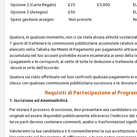
Opzione 2 (Carta Regalo)
£25
£5,000
EU
Opzione 3 (Assegno)
£50
EU
Spese gestione assegno
Non previste
No
Qualora, in qualsiasi momento, non ci sia stata alcuna attività sostanzial
7 giorni di trattenere le commissioni pubblicitarie accumulate relative
elencato nella Tabella dei Minimi di Pagamento per pagamento attrave
accumulata nel tuo account potrebbe essere incamerata ai sensi della leg
I pagamenti a te corrisposti, al netto di tutte le deduzioni e trattenut
dovuti in virtù dell'Accordo.
Qualora sia stato effettuato nei tuoi confronti qualsiasi pagamento in e
stesso con qualsiasi commissione pubblicitaria successiva a te dovuta in
Requisiti di Partecipazione al Program
1. Iscrizione ed Ammissibilità
Per iniziare il processo di iscrizione, devi presentare una candidatura 
originali ed essere disponibili pubblicamente attraverso l'indirizzo del s
terze parti devono contenere commenti, analisi o trasformazioni significat
Valuteremo la tua candidatura e ti comunicheremo la sua accettazione o r
l'inserimento nel Programma di Affiliazione, e tu non potrai aggiungere 