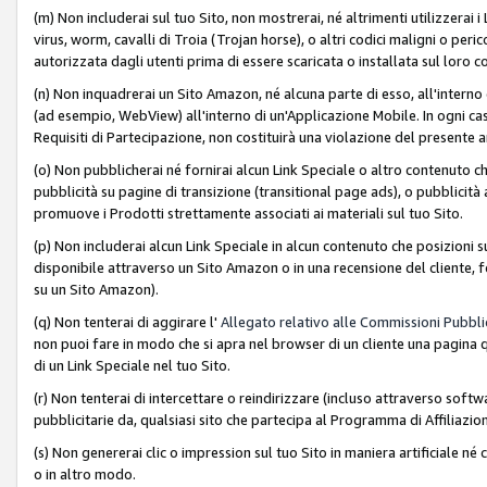
(m) Non includerai sul tuo Sito, non mostrerai, né altrimenti utilizzera
virus, worm, cavalli di Troia (Trojan horse), o altri codici maligni o p
autorizzata dagli utenti prima di essere scaricata o installata sul loro co
(n) Non inquadrerai un Sito Amazon, né alcuna parte di esso, all'interno
(ad esempio, WebView) all'interno di un'Applicazione Mobile. In ogni cas
Requisiti di Partecipazione, non costituirà una violazione del presente a
(o) Non pubblicherai né fornirai alcun Link Speciale o altro contenuto
pubblicità su pagine di transizione (transitional page ads), o pubblicità 
promuove i Prodotti strettamente associati ai materiali sul tuo Sito.
(p) Non includerai alcun Link Speciale in alcun contenuto che posizioni 
disponibile attraverso un Sito Amazon o in una recensione del cliente, fo
su un Sito Amazon).
(q) Non tenterai di aggirare l'
Allegato relativo alle Commissioni Pubblic
non puoi fare in modo che si apra nel browser di un cliente una pagina qu
di un Link Speciale nel tuo Sito.
(r) Non tenterai di intercettare o reindirizzare (incluso attraverso softwa
pubblicitarie da, qualsiasi sito che partecipa al Programma di Affiliazio
(s) Non genererai clic o impression sul tuo Sito in maniera artificiale 
o in altro modo.