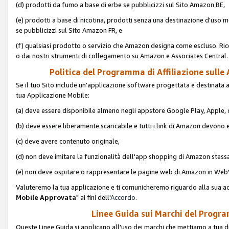
(d) prodotti da fumo a base di erbe se pubblicizzi sul Sito Amazon BE,
(e) prodotti a base di nicotina, prodotti senza una destinazione d'uso m
se pubblicizzi sul Sito Amazon FR, e
(f) qualsiasi prodotto o servizio che Amazon designa come escluso. Rice
o dai nostri strumenti di collegamento su Amazon e Associates Central.
Politica del Programma di Affiliazione sulle A
Se il tuo Sito include un'applicazione software progettata e destinata all'u
tua Applicazione Mobile:
(a) deve essere disponibile almeno negli appstore Google Play, Apple
(b) deve essere liberamente scaricabile e tutti i link di Amazon devono 
(c) deve avere contenuto originale,
(d) non deve imitare la funzionalità dell'app shopping di Amazon stess
(e) non deve ospitare o rappresentare le pagine web di Amazon in We
Valuteremo la tua applicazione e ti comunicheremo riguardo alla sua acc
Mobile Approvata
" ai fini dell'
Accordo
.
Linee Guida sui Marchi del Program
Queste Linee Guida si applicano all'uso dei marchi che mettiamo a tua