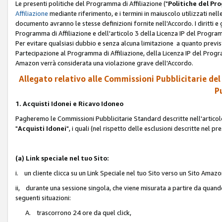
Le presenti politiche del Programma di Affiliazione ("
Politiche del P
Affiliazione
mediante riferimento, e i termini in maiuscolo utilizzati ne
documento avranno le stesse definizioni fornite nell'Accordo. I diritti e gl
Programma di Affiliazione e dell'articolo 3 della Licenza IP del Progra
Per evitare qualsiasi dubbio e senza alcuna limitazione a quanto previsto 
Partecipazione al Programma di Affiliazione, della Licenza IP del Progra
Amazon verrà considerata una violazione grave dell'Accordo.
Allegato relativo alle Commissioni Pubblicitarie del
Pu
1. Acquisti Idonei e Ricavo Idoneo
Pagheremo le Commissioni Pubblicitarie Standard descritte nell'articolo
"
Acquisti Idonei
", i quali (nel rispetto delle esclusioni descritte nel 
(a) Link speciale nel tuo Sito:
i. un cliente clicca su un Link Speciale nel tuo Sito verso un Sito Amazo
ii, durante una sessione singola, che viene misurata a partire da quando u
seguenti situazioni:
A. trascorrono 24 ore da quel click,