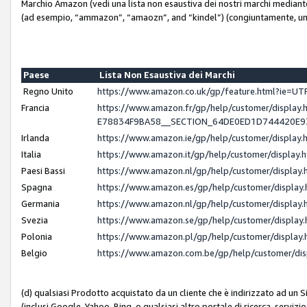
Marchio Amazon (vedi una lista non esaustiva dei nostri marchi mediante i 
(ad esempio, “ammazon”, “amaozn”, and “kindel”) (congiuntamente, un
Paese
Lista Non Esaustiva dei Marchi
Regno Unito
https://www.amazon.co.uk/gp/feature.html?ie=
Francia
https://www.amazon.fr/gp/help/customer/displ
E78834F9BA58__SECTION_64DE0ED1D744420E
Irlanda
https://www.amazon.ie/gp/help/customer/displ
Italia
https://www.amazon.it/gp/help/customer/displa
Paesi Bassi
https://www.amazon.nl/gp/help/customer/displa
Spagna
https://www.amazon.es/gp/help/customer/displa
Germania
https://www.amazon.nl/gp/help/customer/displa
Svezia
https://www.amazon.se/gp/help/customer/displa
Polonia
https://www.amazon.pl/gp/help/customer/displa
Belgio
https://www.amazon.com.be/gp/help/customer/d
(d) qualsiasi Prodotto acquistato da un cliente che è indirizzato ad un 
(inclusi Google, Yahoo, Bing, o qualsiasi altro portale di ricerca, servizio