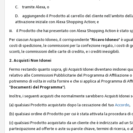
C. tramite Alexa, o
D. aggiungendo il Prodotto al carrello del cliente nell'ambito dell
attivazione iniziale con Alexa Shopping Action; e
iii. il Prodotto che hai presentato con Alexa Shopping Action è stato spe
Per ciascun Acquisto Idoneo, il corrispondente "
Ricavo Idoneo
" è ugua
costi di spedizione, le commissioni per la confezione regalo, i costi di gest
sconti, le commissioni delle carte di credito, e i crediti inesigibili.
2. Acquisti Non Idonei
Fermo restando quanto sopra, gli Acquisti Idonei diventano inidonei qu
relativo alle Commissioni Pubblicitarie del Programma di Affiliazione o di
potremmo di volta in volta fornire e che si applica al Programma di Affil
"
Documenti del Programma
").
Inoltre, i seguenti acquisti che normalmente sarebbero Acquisti Idonei 
(a) qualsiasi Prodotto acquistato dopo la cessazione del tuo
Accordo
,
(b) qualsiasi ordine di Prodotto per cui è stata attivata la procedura di
(c) qualsiasi Prodotto acquistato da un cliente che è indirizzato ad un 
partecipazione ad offerte o aste su parole chiave, termini di ricerca, o a