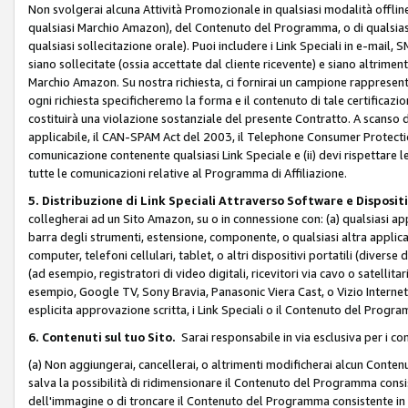
Non svolgerai alcuna Attività Promozionale in qualsiasi modalità offline, a
qualsiasi Marchio Amazon), del Contenuto del Programma, o di qualsiasi
qualsiasi sollecitazione orale). Puoi includere i Link Speciali in e-mail, 
siano sollecitate (ossia accettate dal cliente ricevente) e siano altriment
Marchio Amazon. Su nostra richiesta, ci fornirai un campione rappresentati
ogni richiesta specificheremo la forma e il contenuto di tale certificazi
costituirà una violazione sostanziale del presente Contratto. A scanso di 
applicabile, il CAN-SPAM Act del 2003, il Telephone Consumer Protection 
comunicazione contenente qualsiasi Link Speciale e (ii) devi rispettare l
tutte le comunicazioni relative al Programma di Affiliazione.
5. Distribuzione di Link Speciali Attraverso Software e Disposit
collegherai ad un Sito Amazon, su o in connessione con: (a) qualsiasi a
barra degli strumenti, estensione, componente, o qualsiasi altra applicazi
computer, telefoni cellulari, tablet, o altri dispositivi portatili (divers
(ad esempio, registratori di video digitali, ricevitori via cavo o satellitar
esempio, Google TV, Sony Bravia, Panasonic Viera Cast, o Vizio Internet 
esplicita approvazione scritta, i Link Speciali o il Contenuto del Pro
6. Contenuti sul tuo Sito.
Sarai responsabile in via esclusiva per i con
(a) Non aggiungerai, cancellerai, o altrimenti modificherai alcun Conte
salva la possibilità di ridimensionare il Contenuto del Programma consi
dell'immagine o di troncare il Contenuto del Programma consistente in un