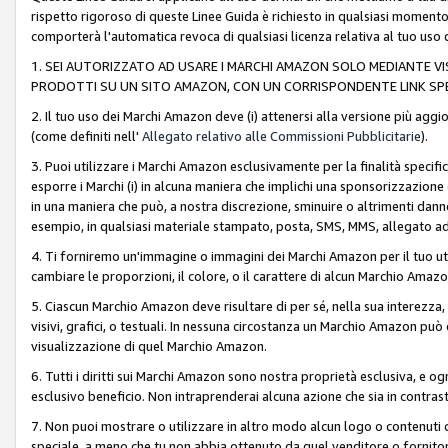
rispetto rigoroso di queste Linee Guida è richiesto in qualsiasi momento
comporterà l'automatica revoca di qualsiasi licenza relativa al tuo us
1. SEI AUTORIZZATO AD USARE I MARCHI AMAZON SOLO MEDIANTE VISU
PRODOTTI SU UN SITO AMAZON, CON UN CORRISPONDENTE LINK SPE
2. Il tuo uso dei Marchi Amazon deve (i) attenersi alla versione più agg
(come definiti nell'
Allegato relativo alle Commissioni Pubblicitarie
).
3. Puoi utilizzare i Marchi Amazon esclusivamente per la finalità speci
esporre i Marchi (i) in alcuna maniera che implichi una sponsorizzazione o 
in una maniera che può, a nostra discrezione, sminuire o altrimenti dann
esempio, in qualsiasi materiale stampato, posta, SMS, MMS, allegato ad 
4. Ti forniremo un'immagine o immagini dei Marchi Amazon per il tuo ut
cambiare le proporzioni, il colore, o il carattere di alcun Marchio Am
5. Ciascun Marchio Amazon deve risultare di per sé, nella sua interezza
visivi, grafici, o testuali. In nessuna circostanza un Marchio Amazon può
visualizzazione di quel Marchio Amazon.
6. Tutti i diritti sui Marchi Amazon sono nostra proprietà esclusiva, e
esclusivo beneficio. Non intraprenderai alcuna azione che sia in contrasto 
7. Non puoi mostrare o utilizzare in altro modo alcun logo o contenuti cr
speciale, a meno che tu non abbia ottenuto da quel venditore o fornitore