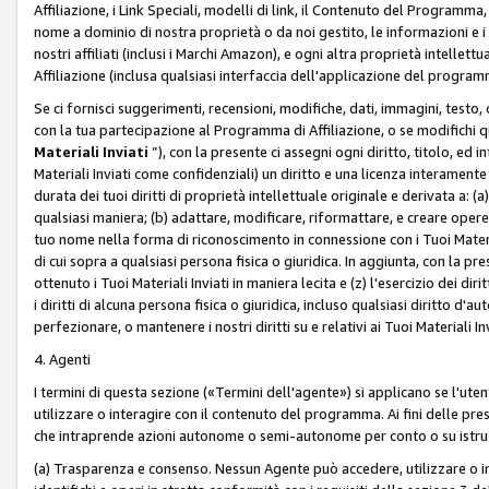
Affiliazione, i Link Speciali, modelli di link, il Contenuto del Programma,
nome a dominio di nostra proprietà o da noi gestito, le informazioni e i ma
nostri affiliati (inclusi i Marchi Amazon), e ogni altra proprietà intell
Affiliazione (inclusa qualsiasi interfaccia dell'applicazione del programm
Se ci fornisci suggerimenti, recensioni, modifiche, dati, immagini, test
con la tua partecipazione al Programma di Affiliazione, o se modifichi 
Materiali Inviati
”), con la presente ci assegni ogni diritto, titolo, ed i
Materiali Inviati come confidenziali) un diritto e una licenza interament
durata dei tuoi diritti di proprietà intellettuale originale e derivata a: (a)
qualsiasi maniera; (b) adattare, modificare, riformattare, e creare opere de
tuo nome nella forma di riconoscimento in connessione con i Tuoi Materiali
di cui sopra a qualsiasi persona fisica o giuridica. In aggiunta, con la pre
ottenuto i Tuoi Materiali Inviati in maniera lecita e (z) l'esercizio dei diri
i diritti di alcuna persona fisica o giuridica, incluso qualsiasi diritto d
perfezionare, o mantenere i nostri diritti su e relativi ai Tuoi Materiali In
4. Agenti
I termini di questa sezione («Termini dell'agente») si applicano se l'uten
utilizzare o interagire con il contenuto del programma. Ai fini delle pre
che intraprende azioni autonome o semi-autonome per conto o su istruzi
(a) Trasparenza e consenso. Nessun Agente può accedere, utilizzare o 