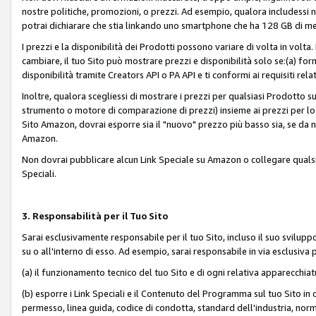
nostre politiche, promozioni, o prezzi. Ad esempio, qualora includessi
potrai dichiarare che stia linkando uno smartphone che ha 128 GB di m
I prezzi e la disponibilità dei Prodotti possono variare di volta in volta
cambiare, il tuo Sito può mostrare prezzi e disponibilità solo se:(a) fornia
disponibilità tramite Creators API o PA API e ti conformi ai requisiti rela
Inoltre, qualora scegliessi di mostrare i prezzi per qualsiasi Prodotto su
strumento o motore di comparazione di prezzi) insieme ai prezzi per lo s
Sito Amazon, dovrai esporre sia il "nuovo" prezzo più basso sia, se da noi
Amazon.
Non dovrai pubblicare alcun Link Speciale su Amazon o collegare qualsia
Speciali.
3. Responsabilità per il Tuo Sito
Sarai esclusivamente responsabile per il tuo Sito, incluso il suo svilu
su o all'interno di esso. Ad esempio, sarai responsabile in via esclusiva 
(a) il funzionamento tecnico del tuo Sito e di ogni relativa apparecchia
(b) esporre i Link Speciali e il Contenuto del Programma sul tuo Sito in 
permesso, linea guida, codice di condotta, standard dell'industria, norme