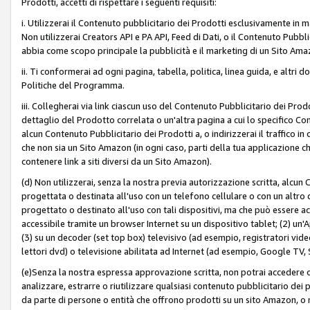
Prodotti, accetti di rispettare i seguenti requisiti:
i. Utilizzerai il Contenuto pubblicitario dei Prodotti esclusivamente in m
Non utilizzerai Creators API e PA API, Feed di Dati, o il Contenuto Pubbli
abbia come scopo principale la pubblicità e il marketing di un Sito Amaz
ii. Ti conformerai ad ogni pagina, tabella, politica, linea guida, e altri d
Politiche del Programma.
iii. Collegherai via link ciascun uso del Contenuto Pubblicitario dei Pr
dettaglio del Prodotto correlata o un'altra pagina a cui lo specifico Con
alcun Contenuto Pubblicitario dei Prodotti a, o indirizzerai il traffico i
che non sia un Sito Amazon (in ogni caso, parti della tua applicazione
contenere link a siti diversi da un Sito Amazon).
(d) Non utilizzerai, senza la nostra previa autorizzazione scritta, alcun
progettata o destinata all'uso con un telefono cellulare o con un altro d
progettato o destinato all'uso con tali dispositivi, ma che può essere acc
accessibile tramite un browser Internet su un dispositivo tablet; (2) u
(3) su un decoder (set top box) televisivo (ad esempio, registratori video d
lettori dvd) o televisione abilitata ad Internet (ad esempio, Google TV,
(e)Senza la nostra espressa approvazione scritta, non potrai accedere o u
analizzare, estrarre o riutilizzare qualsiasi contenuto pubblicitario dei
da parte di persone o entità che offrono prodotti su un sito Amazon, o