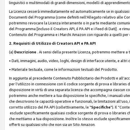
linguistici o multimodali di grandi dimensioni, modelli di apprendiment
La Licenza cesserà immediatamente ed automaticamente se in qualsiasi
Documenti del Programma (come definiti nell'Allegato relativo alle Comm
potremmo revocare la Licenza interamente o in parte mediante comunicaz
del Programma [incluso il Creators API, il PA API e i Feed di Dati] . e r
Contenuto del Programma e i Marchi Amazon con riguardo a quelli per cu
2. Requisiti di Utilizzo di Creators API e PA API
(a)
Descrizione
. Ai sensi della presente Licenza, potremmo mettere a
• Dati, immagini, audio, video, loghi, design di interfacce utente, e altri 
• Materiale testuale, come le informazioni testuali del Prodotto.
In aggiunta al precedente Contenuto Pubblicitario dei Prodotti e all’ac
per l'utilizzo in connessione con il codice sorgente di prova e libraries 
disposizione in virtù di una separata licenza che accompagna ciascun cod
potremmo anche mettere a tua disposizione le specifiche, i manuali utent
che descrivono le capacità operative e funzionali, le limitazioni all'uso, i 
corretto utilizzo del PA API (collettivamente, le "
Specifiche
"). Il “Con
esclude specificamente qualsiasi codice sorgente di prova o libraries ch
che mettiamo a tua disposizione. Inoltre lo stesso esclude specificament
offerti su qualsiasi sito che non sia un Sito Amazon.