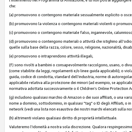
che:
(a) promuovono o contengono materiale sessualmente esplicito o osc
(b) promuovono la violenza o contengono materiali violenti o promuov
(c) promuovono o contengono materiale falso, ingannevole, calunnioso
(d) promuovono o contengono materiali o attività che istighino all'odio, m
quelle sulla base della razza, colore, sesso, religione, nazionalità, disa
(e) promuovono o intraprendono attività illegali,
(f) sono rivolti a bambini o consapevolmente raccolgono, usano, o divulg
(come stabilite da leggi, regolamenti e/o linee guida applicabili); o vi
guida, codice di condotta, standard dell'industria, norme di autoregolame
applicabile relativa alla protezione dei minori (ad esempio, se applicabi
normativa adottata successivamente o il Children’s Online Protection Ac
(g) includono qualsiasi marchio di Amazon o dei suoi affiliati, o una varia
nome a dominio, sottodominio, in qualsiasi "tag" o ID degli Affiliati, o in
network (vedi una lista non esaustiva dei nostri marchi elencati sulla no
(h) altrimenti violano qualsiasi diritto di proprietà intellettuale.
Valuteremo l'idoneità a nostra sola discrezione. Qualora respingessimo l