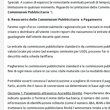
Speciali. A scanso di equivoci (e nonostante eventuali periodi di tempo), 
limitazione in qualsiasi momento. Riguardo le Limitazioni delle Commissi
Commissioni Pubblicitarie
”).
6. Resoconto delle Commissioni Pubblicitarie e Pagamento
Faremo ogni sforzo commercialmente ragionevole per tracciare in modo a
creare e distribuire all'utente i nostri report che riassumono le entrate
guadagnate dall'utente durante quel mese.
Le entrate da commissioni pubblicitarie standard e da commissioni pubbl
valuta locale più vicino (ad esempio centesimi per USD), possono far sì 
descritto nella scheda tariffaria.
Pagheremo le commissioni pubblicitarie standard e le commissioni pubbli
fine di ogni mese solare in cui sono state maturate con la modalità descr
Potrebbe esserti concessa l’autorizzazione a scegliere di ricevere il pa
farlo, accetti che il tasso di conversione sia determinato in base agli s
Opzione 1: Pagamento attraverso Accredito Diretto
. Depositeremo dir
indicato quando ci fornirai il nome della tua banca, il numero del conto
informazioni di identificazione richieste (come il numero ABA, IBAN o BIC,
trattenere le commissioni pubblicitarie finché l'ammontare totale a te 