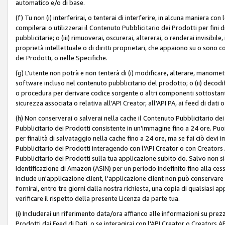
automatico e/o di base.
(f) Tu non (i) interferirai, o tenterai di interferire, in alcuna maniera co
compilerai o utilizzerai il Contenuto Pubblicitario dei Prodotti per fini di
pubblicitarie; o (iii) rimuoverai, oscurerai, altererai, o renderai invisibile, 
proprietà intellettuale o di diritti proprietari, che appaiono su o sono c
dei Prodotti, o nelle Specifiche.
(g) L'utente non potrà e non tenterà di (i) modificare, alterare, manomet
software incluso nel contenuto pubblicitario del prodotto; o (ii) decod
o procedura per derivare codice sorgente o altri componenti sottostan
sicurezza associata o relativa all'API Creator, all'API PA, ai feed di dati 
(h) Non conserverai o salverai nella cache il Contenuto Pubblicitario de
Pubblicitario dei Prodotti consistente in un'immagine fino a 24 ore. Puo
per finalità di salvataggio nella cache fino a 24 ore, ma se fai ciò d
Pubblicitario dei Prodotti interagendo con l'API Creator o con Creator
Pubblicitario dei Prodotti sulla tua applicazione subito do. Salvo non
Identificazione di Amazon (ASIN) per un periodo indefinito fino alla ce
include un'applicazione client, l'applicazione client non può conservare 
fornirai, entro tre giorni dalla nostra richiesta, una copia di qualsiasi ap
verificare il rispetto della presente Licenza da parte tua.
(i) Includerai un riferimento data/ora affianco alle informazioni su prezz
Prodotti dai Feed di Dati, o se interagirai con l'API Creator o Creators 