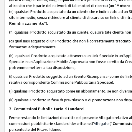
altro sito che è parte del network di tali motori di ricerca) (un "
Motore 
(e) qualsiasi Prodotto acquistato da un cliente che è indirizzato ad un 
sito intermedio, senza richiedere al cliente di cliccare su un link o di in
Reindirizzamento
”),
(f) qualsiasi Prodotto acquistato da un cliente, qualora tale cliente non
(g) qualsiasi acquisto di un Prodotto che non è correttamente tracciat
formattati adeguatamente,
(h) qualsiasi Prodotto acquistato attraverso un Link Speciale in un'App
Speciale in un'Applicazione Mobile Approvata non fosse servito da Creator
potremmo mettere a tua disposizione,
(i) qualsiasi Prodotto soggetto ad un Evento Ricompensa (come definito a
relativa corrispondente Commissione Pubblicitaria Speciale),
(j) qualsiasi Prodotto acquistato come un abbonamento, se non divers
(k) qualsiasi Prodotto in fase di pre-rilascio o di prenotazione non disp
3. Commissioni Pubblicitarie Standard
Ferme restando le limitazioni descritte nel presente Allegato relativo a
commissioni pubblicitarie standard descritte nell'
Allegato
(“
Commissio
percentuale del Ricavo Idoneo.