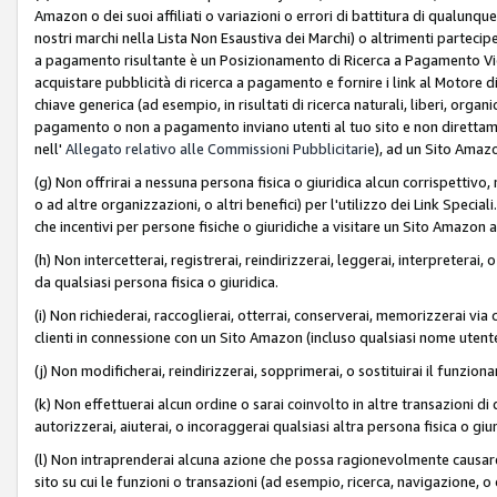
Amazon o dei suoi affiliati o variazioni o errori di battitura di qualunqu
nostri marchi nella Lista Non Esaustiva dei Marchi) o altrimenti partecipe
a pagamento risultante è un Posizionamento di Ricerca a Pagamento Vie
acquistare pubblicità di ricerca a pagamento e fornire i link al Motore di 
chiave generica (ad esempio, in risultati di ricerca naturali, liberi, organ
pagamento o non a pagamento inviano utenti al tuo sito e non direttam
nell'
Allegato relativo alle Commissioni Pubblicitarie
), ad un Sito Amaz
(g) Non offrirai a nessuna persona fisica o giuridica alcun corrispettivo, 
o ad altre organizzazioni, o altri benefici) per l'utilizzo dei Link Spe
che incentivi per persone fisiche o giuridiche a visitare un Sito Amazon a
(h) Non intercetterai, registrerai, reindirizzerai, leggerai, interpreterai
da qualsiasi persona fisica o giuridica.
(i) Non richiederai, raccoglierai, otterrai, conserverai, memorizzerai via 
clienti in connessione con un Sito Amazon (incluso qualsiasi nome utent
(j) Non modificherai, reindirizzerai, sopprimerai, o sostituirai il funzio
(k) Non effettuerai alcun ordine o sarai coinvolto in altre transazioni di
autorizzerai, aiuterai, o incoraggerai qualsiasi altra persona fisica o giu
(l) Non intraprenderai alcuna azione che possa ragionevolmente causare 
sito su cui le funzioni o transazioni (ad esempio, ricerca, navigazione, 