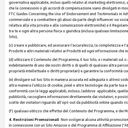
governativa applicabile, inclusi quelli relativi al marketing elettronico, 
che le connessioni o gli accordi di compensazione siano divulgati in mo
FTC Guides Concerning the Use of Endorsement and Testimonials in Adve
commerciale e a combattere gli abusi da parte degli influencer sui soci
relativa alla vita privata e alle comunicazioni elettroniche) e il Rego
tra te e ogni altra persona fisica o giuridica (inclusa qualsiasi limitazion
Sito),
(c) creare e pubblicare, ed assicurare l'accuratezza, la completezza e l'a
Prodotti e altri materiali relativi ai Prodotti ed ogni informazione che in
(d) utilizzare il Contenuto del Programma, il tuo Sito, e i materiali sul 
indebitamente di uno dei nostri diritti o di quelli di qualsiasi altra persona 
proprietà intellettuale o diritti proprietari) e garantire la conformità co
(e) divulgare sul tuo Sito in maniera accurata ed adeguata o altresì soddi
altra maniera l’utilizzo di cookie, pixel e altre tecnologie da parte tua e di
conformità con le leggi applicabili, incluso, laddove applicabile, quelle t
pubblicità, raccogliere informazioni direttamente dai visitatori, e posiz
scelte dei visitatori riguardo all’opt-out da pubblicità online quando ri
(f) qualsiasi utilizzo che effettui del Contenuto del Programma, e dei 
4. Restrizioni Promozionali
Non svolgerai alcuna attività promozionale
in connessione con un Sito Amazon o del Programma di Affiliazione (“At