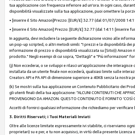
tua applicazione con frequenza inferiore ad un'ora. In ogni caso, durante
disponibilità visualizzate sulla tua applicazione, puoi omettere la porz
• [inserire il Sito Amazon]Prezzo: [EUR/£] 32.77 (dal 01/07/2008 14:11 
• [inserire il Sito Amazon] Prezzo: [EUR/£] 32.77 (dal 14:11 [inserire fu
In aggiunta, devi includere la seguente dichiarazione vicino alle informa
un pop-up scripted, o altri metodi simili: "I prezzi e la disponibilità de
informazione di prezzo o disponibilità visualizzata su [Sito(i) Amazon ri
prodotto." Negli esempi di cui sopra, "Dettagli" e "Più informazioni" fo
(j) Non eccederai, o se sviluppi e rilasci un'applicazione che interagisce
installata da un utente finale non eccederà, qualsiasi limite sulle interazi
Creators API e PA API di dimensione superiore a 40KB senza la nostra p
(k) Se mostri sulla tua applicazione un Contenuto Pubblicitario dei Prodo
gli utenti finali della tua applicazione: "ALCUNI CONTENUTI CHE AP
PROVENGONO DA AMAZON. QUESTO CONTENUTO È FORNITO 'COSÌ CO
Accetti di fornirci qualsiasi informazione che richiediamo per verificare
3. Diritti Riservati; i Tuoi Materiali Inviati
Oltre alle licenze limitate espressamente ivi stabilite, ci riserviamo ogni dir
proprietari) su e per, e tu non acquisisci, in virtù della presente Licenza