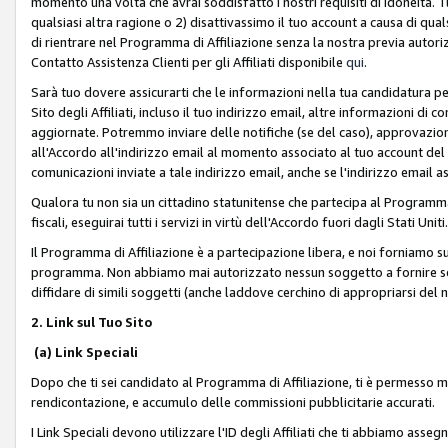
momento una volta che avrai soddisfatto i nostri requisiti di idoneità. 
qualsiasi altra ragione o 2) disattivassimo il tuo account a causa di qua
di rientrare nel Programma di Affiliazione senza la nostra previa autor
Contatto Assistenza Clienti per gli Affiliati disponibile
qui
.
Sarà tuo dovere assicurarti che le informazioni nella tua candidatura pe
Sito degli Affiliati, incluso il tuo indirizzo email, altre informazioni di
aggiornate. Potremmo inviare delle notifiche (se del caso), approvazioni
all'Accordo all'indirizzo email al momento associato al tuo account del
comunicazioni inviate a tale indirizzo email, anche se l'indirizzo email 
Qualora tu non sia un cittadino statunitense che partecipa al Programma
fiscali, eseguirai tutti i servizi in virtù dell'Accordo fuori dagli Stati Uniti
Il Programma di Affiliazione è a partecipazione libera, e noi forniamo sul S
programma. Non abbiamo mai autorizzato nessun soggetto a fornire servi
diffidare di simili soggetti (anche laddove cerchino di appropriarsi del
2. Link sul Tuo Sito
(a) Link Speciali
Dopo che ti sei candidato al Programma di Affiliazione, ti è permesso mos
rendicontazione, e accumulo delle commissioni pubblicitarie accurati.
I Link Speciali devono utilizzare l'ID degli Affiliati che ti abbiamo asseg