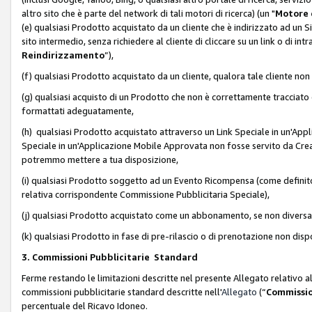
altro sito che è parte del network di tali motori di ricerca) (un "
Motore 
(e) qualsiasi Prodotto acquistato da un cliente che è indirizzato ad un 
sito intermedio, senza richiedere al cliente di cliccare su un link o di in
Reindirizzamento
”),
(f) qualsiasi Prodotto acquistato da un cliente, qualora tale cliente non
(g) qualsiasi acquisto di un Prodotto che non è correttamente tracciat
formattati adeguatamente,
(h) qualsiasi Prodotto acquistato attraverso un Link Speciale in un'App
Speciale in un'Applicazione Mobile Approvata non fosse servito da Creator
potremmo mettere a tua disposizione,
(i) qualsiasi Prodotto soggetto ad un Evento Ricompensa (come definito a
relativa corrispondente Commissione Pubblicitaria Speciale),
(j) qualsiasi Prodotto acquistato come un abbonamento, se non divers
(k) qualsiasi Prodotto in fase di pre-rilascio o di prenotazione non disp
3. Commissioni Pubblicitarie Standard
Ferme restando le limitazioni descritte nel presente Allegato relativo a
commissioni pubblicitarie standard descritte nell'
Allegato
(“
Commissio
percentuale del Ricavo Idoneo.