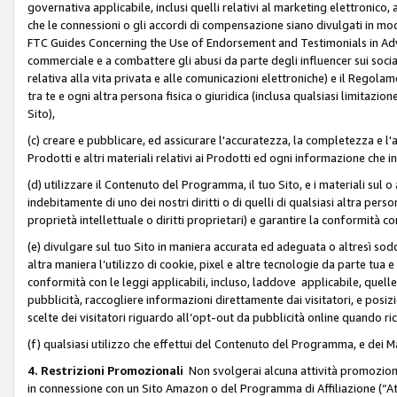
governativa applicabile, inclusi quelli relativi al marketing elettronico, 
che le connessioni o gli accordi di compensazione siano divulgati in mo
FTC Guides Concerning the Use of Endorsement and Testimonials in Adve
commerciale e a combattere gli abusi da parte degli influencer sui soci
relativa alla vita privata e alle comunicazioni elettroniche) e il Rego
tra te e ogni altra persona fisica o giuridica (inclusa qualsiasi limitazion
Sito),
(c) creare e pubblicare, ed assicurare l'accuratezza, la completezza e l'a
Prodotti e altri materiali relativi ai Prodotti ed ogni informazione che in
(d) utilizzare il Contenuto del Programma, il tuo Sito, e i materiali sul 
indebitamente di uno dei nostri diritti o di quelli di qualsiasi altra persona 
proprietà intellettuale o diritti proprietari) e garantire la conformità co
(e) divulgare sul tuo Sito in maniera accurata ed adeguata o altresì soddi
altra maniera l’utilizzo di cookie, pixel e altre tecnologie da parte tua e di
conformità con le leggi applicabili, incluso, laddove applicabile, quelle t
pubblicità, raccogliere informazioni direttamente dai visitatori, e posiz
scelte dei visitatori riguardo all’opt-out da pubblicità online quando ri
(f) qualsiasi utilizzo che effettui del Contenuto del Programma, e dei 
4. Restrizioni Promozionali
Non svolgerai alcuna attività promozionale
in connessione con un Sito Amazon o del Programma di Affiliazione (“At