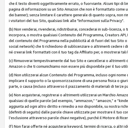
che il testo diventi oggettivamente errato, o fuorviante. Alcuni tipi d
pagina di informazioni su un Sito Amazon che non è formattato come un L
dei banner); senza limitare il carattere generale di quanto sopra, non rimu
i visitatori del tuo Sito, qualsiasi link alle "Informazioni sulla Privacy".
(b) Non venderai, rivenderai, ridistribuirai, concederai in sub-licenza, 
incorpora, o mostra qualsiasi Contenuto del Programma, Creators API, PA A
del contenuto del Programma nella pubblicità al di fuori del tuo Sito o su 
social network) che ti richiedono di sublicenziare o altrimenti cedere i 
né creerai link formattati con il tuo tag da Affiliato per, o mostrerai tali 
(c) Rimuoverai tempestivamente dal tuo Sito e cancellerai o altrimenti
Amazon o che ti comunichiamo non essere più disponibile per il tuo util
(d) Non utilizzerai alcun Contenuto del Programma, incluso ogni nome 
implicare il supporto o la sponsorizzazione di una persona fisica o giur
parte, o causa (incluso attraverso il piazzamento di materiali di terze
(e) Non acquisterai, registrerai o altrimenti utilizzerai un Marchio Amaz
qualsiasi di quelle parole (ad esempio, “ammazon,” “amaozn,” e “kindel,”)
aggiunta ad ogni altro diritto e rimedio a noi disponibile, su nostra rich
(definiti di seguito) dalle parole chiave utilizzate per mostrare il tuo co
l'esclusione attraverso parole chiavi negative), purché il Motore di Ricer
(f) Non farai offerte né acquisterai keyword, termini di ricerca, o altri 