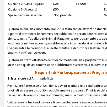
Opzione 2 (Carta Regalo)
£25
£5,000
EU
Opzione 3 (Assegno)
£50
EU
Spese gestione assegno
Non previste
No
Qualora, in qualsiasi momento, non ci sia stata alcuna attività sostanzial
7 giorni di trattenere le commissioni pubblicitarie accumulate relative
elencato nella Tabella dei Minimi di Pagamento per pagamento attrave
accumulata nel tuo account potrebbe essere incamerata ai sensi della leg
I pagamenti a te corrisposti, al netto di tutte le deduzioni e trattenut
dovuti in virtù dell'Accordo.
Qualora sia stato effettuato nei tuoi confronti qualsiasi pagamento in e
stesso con qualsiasi commissione pubblicitaria successiva a te dovuta in
Requisiti di Partecipazione al Program
1. Iscrizione ed Ammissibilità
Per iniziare il processo di iscrizione, devi presentare una candidatura 
originali ed essere disponibili pubblicamente attraverso l'indirizzo del s
terze parti devono contenere commenti, analisi o trasformazioni significat
Valuteremo la tua candidatura e ti comunicheremo la sua accettazione o r
l'inserimento nel Programma di Affiliazione, e tu non potrai aggiungere 