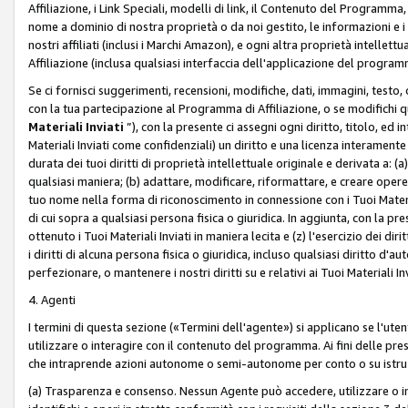
Affiliazione, i Link Speciali, modelli di link, il Contenuto del Programma,
nome a dominio di nostra proprietà o da noi gestito, le informazioni e i ma
nostri affiliati (inclusi i Marchi Amazon), e ogni altra proprietà intell
Affiliazione (inclusa qualsiasi interfaccia dell'applicazione del programm
Se ci fornisci suggerimenti, recensioni, modifiche, dati, immagini, test
con la tua partecipazione al Programma di Affiliazione, o se modifichi 
Materiali Inviati
”), con la presente ci assegni ogni diritto, titolo, ed i
Materiali Inviati come confidenziali) un diritto e una licenza interament
durata dei tuoi diritti di proprietà intellettuale originale e derivata a: (a)
qualsiasi maniera; (b) adattare, modificare, riformattare, e creare opere de
tuo nome nella forma di riconoscimento in connessione con i Tuoi Materiali
di cui sopra a qualsiasi persona fisica o giuridica. In aggiunta, con la pre
ottenuto i Tuoi Materiali Inviati in maniera lecita e (z) l'esercizio dei diri
i diritti di alcuna persona fisica o giuridica, incluso qualsiasi diritto d
perfezionare, o mantenere i nostri diritti su e relativi ai Tuoi Materiali In
4. Agenti
I termini di questa sezione («Termini dell'agente») si applicano se l'uten
utilizzare o interagire con il contenuto del programma. Ai fini delle pre
che intraprende azioni autonome o semi-autonome per conto o su istruzi
(a) Trasparenza e consenso. Nessun Agente può accedere, utilizzare o 