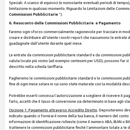
Speciali. A scanso di equivoci (e nonostante eventuali periodi di tempo), 
limitazione in qualsiasi momento. Riguardo le Limitazioni delle Commissi
Commissioni Pubblicitarie
”).
6. Resoconto delle Commissioni Pubblicitarie e Pagamento
Faremo ogni sforzo commercialmente ragionevole per tracciare in modo a
creare e distribuire all'utente i nostri report che riassumono le entrate
guadagnate dall'utente durante quel mese.
Le entrate da commissioni pubblicitarie standard e da commissioni pubbl
valuta locale più vicino (ad esempio centesimi per USD), possono far sì 
descritto nella scheda tariffaria.
Pagheremo le commissioni pubblicitarie standard e le commissioni pubbli
fine di ogni mese solare in cui sono state maturate con la modalità descr
Potrebbe esserti concessa l’autorizzazione a scegliere di ricevere il pa
farlo, accetti che il tasso di conversione sia determinato in base agli s
Opzione 1: Pagamento attraverso Accredito Diretto
. Depositeremo dir
indicato quando ci fornirai il nome della tua banca, il numero del conto
informazioni di identificazione richieste (come il numero ABA, IBAN o BIC,
trattenere le commissioni pubblicitarie finché l'ammontare totale a te 