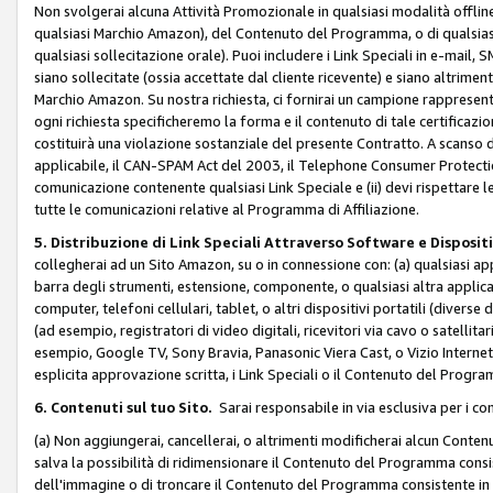
Non svolgerai alcuna Attività Promozionale in qualsiasi modalità offline, a
qualsiasi Marchio Amazon), del Contenuto del Programma, o di qualsiasi
qualsiasi sollecitazione orale). Puoi includere i Link Speciali in e-mail, 
siano sollecitate (ossia accettate dal cliente ricevente) e siano altriment
Marchio Amazon. Su nostra richiesta, ci fornirai un campione rappresentati
ogni richiesta specificheremo la forma e il contenuto di tale certificazi
costituirà una violazione sostanziale del presente Contratto. A scanso di 
applicabile, il CAN-SPAM Act del 2003, il Telephone Consumer Protection 
comunicazione contenente qualsiasi Link Speciale e (ii) devi rispettare l
tutte le comunicazioni relative al Programma di Affiliazione.
5. Distribuzione di Link Speciali Attraverso Software e Disposit
collegherai ad un Sito Amazon, su o in connessione con: (a) qualsiasi a
barra degli strumenti, estensione, componente, o qualsiasi altra applicazi
computer, telefoni cellulari, tablet, o altri dispositivi portatili (divers
(ad esempio, registratori di video digitali, ricevitori via cavo o satellitar
esempio, Google TV, Sony Bravia, Panasonic Viera Cast, o Vizio Internet 
esplicita approvazione scritta, i Link Speciali o il Contenuto del Pro
6. Contenuti sul tuo Sito.
Sarai responsabile in via esclusiva per i con
(a) Non aggiungerai, cancellerai, o altrimenti modificherai alcun Conte
salva la possibilità di ridimensionare il Contenuto del Programma consi
dell'immagine o di troncare il Contenuto del Programma consistente in un