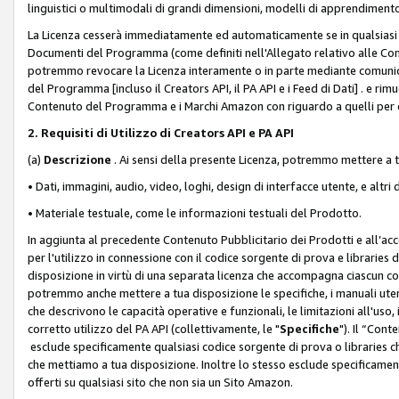
linguistici o multimodali di grandi dimensioni, modelli di apprendiment
La Licenza cesserà immediatamente ed automaticamente se in qualsiasi
Documenti del Programma (come definiti nell'Allegato relativo alle Comm
potremmo revocare la Licenza interamente o in parte mediante comunicaz
del Programma [incluso il Creators API, il PA API e i Feed di Dati] . e r
Contenuto del Programma e i Marchi Amazon con riguardo a quelli per cu
2. Requisiti di Utilizzo di Creators API e PA API
(a)
Descrizione
. Ai sensi della presente Licenza, potremmo mettere a
• Dati, immagini, audio, video, loghi, design di interfacce utente, e altri 
• Materiale testuale, come le informazioni testuali del Prodotto.
In aggiunta al precedente Contenuto Pubblicitario dei Prodotti e all’ac
per l'utilizzo in connessione con il codice sorgente di prova e libraries 
disposizione in virtù di una separata licenza che accompagna ciascun cod
potremmo anche mettere a tua disposizione le specifiche, i manuali utent
che descrivono le capacità operative e funzionali, le limitazioni all'uso, i 
corretto utilizzo del PA API (collettivamente, le "
Specifiche
"). Il “Con
esclude specificamente qualsiasi codice sorgente di prova o libraries ch
che mettiamo a tua disposizione. Inoltre lo stesso esclude specificament
offerti su qualsiasi sito che non sia un Sito Amazon.