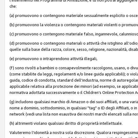
che:
(a) promuovono o contengono materiale sessualmente esplicito o osc
(b) promuovono la violenza o contengono materiali violenti o promuov
(c) promuovono o contengono materiale falso, ingannevole, calunnioso
(d) promuovono o contengono materiali o attività che istighino all'odio, m
quelle sulla base della razza, colore, sesso, religione, nazionalità, disa
(e) promuovono o intraprendono attività illegali,
(f) sono rivolti a bambini o consapevolmente raccolgono, usano, o divulg
(come stabilite da leggi, regolamenti e/o linee guida applicabili); o vi
guida, codice di condotta, standard dell'industria, norme di autoregolame
applicabile relativa alla protezione dei minori (ad esempio, se applicabi
normativa adottata successivamente o il Children’s Online Protection Ac
(g) includono qualsiasi marchio di Amazon o dei suoi affiliati, o una varia
nome a dominio, sottodominio, in qualsiasi "tag" o ID degli Affiliati, o in
network (vedi una lista non esaustiva dei nostri marchi elencati sulla no
(h) altrimenti violano qualsiasi diritto di proprietà intellettuale.
Valuteremo l'idoneità a nostra sola discrezione. Qualora respingessimo l