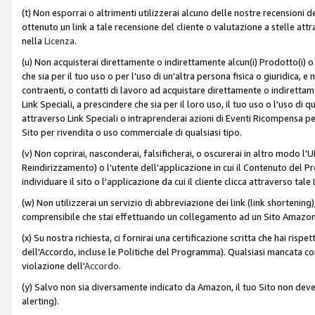
(t) Non esporrai o altrimenti utilizzerai alcuno delle nostre recensioni de
ottenuto un link a tale recensione del cliente o valutazione a stelle attra
nella
Licenza
.
(u) Non acquisterai direttamente o indirettamente alcun(i) Prodotto(i) o
che sia per il tuo uso o per l'uso di un'altra persona fisica o giuridica, e
contraenti, o contatti di lavoro ad acquistare direttamente o indirett
Link Speciali, a prescindere che sia per il loro uso, il tuo uso o l'uso di 
attraverso Link Speciali o intraprenderai azioni di Eventi Ricompensa per
Sito per rivendita o uso commerciale di qualsiasi tipo.
(v) Non coprirai, nasconderai, falsificherai, o oscurerai in altro modo l'U
Reindirizzamento) o l'utente dell'applicazione in cui il Contenuto del
individuare il sito o l'applicazione da cui il cliente clicca attraverso ta
(w) Non utilizzerai un servizio di abbreviazione dei link (link shortening
comprensibile che stai effettuando un collegamento ad un Sito Amazo
(x) Su nostra richiesta, ci fornirai una certificazione scritta che hai r
dell'Accordo, incluse le Politiche del Programma). Qualsiasi mancata co
violazione dell'
Accordo
.
(y) Salvo non sia diversamente indicato da Amazon, il tuo Sito non deve 
alerting).