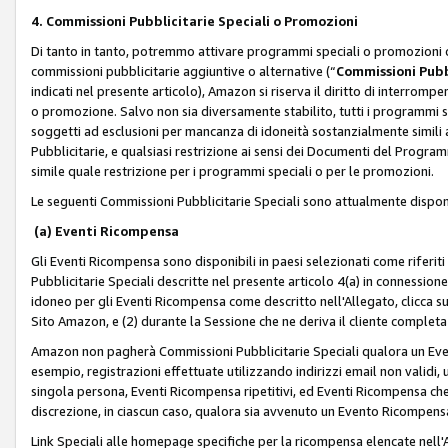
4. Commissioni Pubblicitarie Speciali o Promozioni
Di tanto in tanto, potremmo attivare programmi speciali o promozioni ch
commissioni pubblicitarie aggiuntive o alternative (“
Commissioni Pubbl
indicati nel presente articolo), Amazon si riserva il diritto di interrom
o promozione. Salvo non sia diversamente stabilito, tutti i programmi s
soggetti ad esclusioni per mancanza di idoneità sostanzialmente simili a
Pubblicitarie, e qualsiasi restrizione ai sensi dei Documenti del Progr
simile quale restrizione per i programmi speciali o per le promozioni.
Le seguenti Commissioni Pubblicitarie Speciali sono attualmente disponi
(a) Eventi Ricompensa
Gli Eventi Ricompensa sono disponibili in paesi selezionati come riferiti 
Pubblicitarie Speciali descritte nel presente articolo 4(a) in connessione 
idoneo per gli Eventi Ricompensa come descritto nell'Allegato, clicca 
Sito Amazon, e (2) durante la Sessione che ne deriva il cliente completa
Amazon non pagherà Commissioni Pubblicitarie Speciali qualora un Event
esempio, registrazioni effettuate utilizzando indirizzi email non validi
singola persona, Eventi Ricompensa ripetitivi, ed Eventi Ricompensa che
discrezione, in ciascun caso, qualora sia avvenuto un Evento Ricompensa
Link Speciali alle homepage specifiche per la ricompensa elencate nel