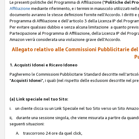
Le presenti politiche del Programma di Affiliazione ("
Politiche del P
Affiliazione
mediante riferimento, e i termini in maiuscolo utilizzati ne
documento avranno le stesse definizioni fornite nell'Accordo. I diritti e gl
Programma di Affiliazione e dell'articolo 3 della Licenza IP del Progra
Per evitare qualsiasi dubbio e senza alcuna limitazione a quanto previsto 
Partecipazione al Programma di Affiliazione, della Licenza IP del Progra
Amazon verrà considerata una violazione grave dell'Accordo.
Allegato relativo alle Commissioni Pubblicitarie del
Pu
1. Acquisti Idonei e Ricavo Idoneo
Pagheremo le Commissioni Pubblicitarie Standard descritte nell'articolo
"
Acquisti Idonei
", i quali (nel rispetto delle esclusioni descritte nel 
(a) Link speciale nel tuo Sito:
i. un cliente clicca su un Link Speciale nel tuo Sito verso un Sito Amazo
ii, durante una sessione singola, che viene misurata a partire da quando u
seguenti situazioni:
A. trascorrono 24 ore da quel click,