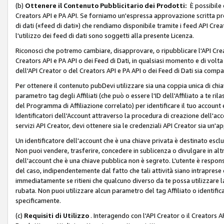
(b)
Ottenere il Contenuto Pubblicitario dei Prodotti:
È possibile 
Creators API e PA API. Se forniamo un'espressa approvazione scritta pre
di dati («feed di dati») che rendiamo disponibile tramite i feed API Creat
l'utilizzo dei feed di dati sono soggetti alla presente Licenza.
Riconosci che potremo cambiare, disapprovare, o ripubblicare l'API Creato
Creators API e PA API o dei Feed di Dati, in qualsiasi momento e di volta i
dell'API Creator o del Creators API e PA API o dei Feed di Dati sia compati
Per ottenere il contenuto pubDevi utilizzare sia una coppia unica di chiav
parametro tag degli Affiliati (che può o essere l'ID dell'Affiliato a te r
del Programma di Affiliazione correlato) per identificare il tuo account e
Identificatori dell'Account attraverso la procedura di creazione dell'acc
servizi API Creator, devi ottenere sia le credenziali API Creator sia un'a
Un identificatore dell'account che è una chiave privata è destinato esc
Non puoi vendere, trasferire, concedere in sublicenza o divulgare in alt
dell'account che è una chiave pubblica non è segreto. L'utente è responsabi
del caso, indipendentemente dal fatto che tali attività siano intraprese 
immediatamente se ritieni che qualcuno diverso da te possa utilizzare la 
rubata. Non puoi utilizzare alcun parametro del tag Affiliato o identif
specificamente.
(c)
Requisiti di Utilizzo
. Interagendo con l'API Creator o il Creators A