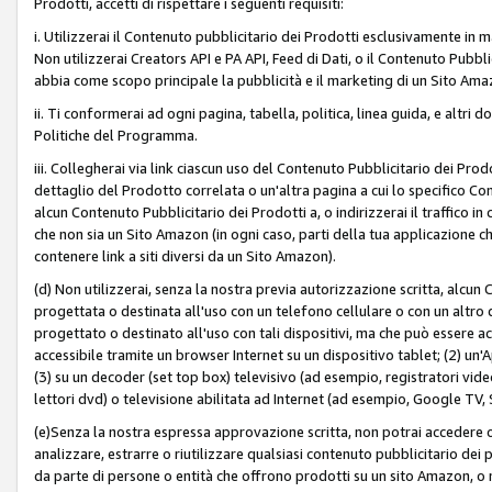
Prodotti, accetti di rispettare i seguenti requisiti:
i. Utilizzerai il Contenuto pubblicitario dei Prodotti esclusivamente in m
Non utilizzerai Creators API e PA API, Feed di Dati, o il Contenuto Pubbli
abbia come scopo principale la pubblicità e il marketing di un Sito Amaz
ii. Ti conformerai ad ogni pagina, tabella, politica, linea guida, e altri d
Politiche del Programma.
iii. Collegherai via link ciascun uso del Contenuto Pubblicitario dei Pr
dettaglio del Prodotto correlata o un'altra pagina a cui lo specifico Con
alcun Contenuto Pubblicitario dei Prodotti a, o indirizzerai il traffico i
che non sia un Sito Amazon (in ogni caso, parti della tua applicazione
contenere link a siti diversi da un Sito Amazon).
(d) Non utilizzerai, senza la nostra previa autorizzazione scritta, alcun
progettata o destinata all'uso con un telefono cellulare o con un altro d
progettato o destinato all'uso con tali dispositivi, ma che può essere acc
accessibile tramite un browser Internet su un dispositivo tablet; (2) u
(3) su un decoder (set top box) televisivo (ad esempio, registratori video d
lettori dvd) o televisione abilitata ad Internet (ad esempio, Google TV,
(e)Senza la nostra espressa approvazione scritta, non potrai accedere o u
analizzare, estrarre o riutilizzare qualsiasi contenuto pubblicitario dei
da parte di persone o entità che offrono prodotti su un sito Amazon, o