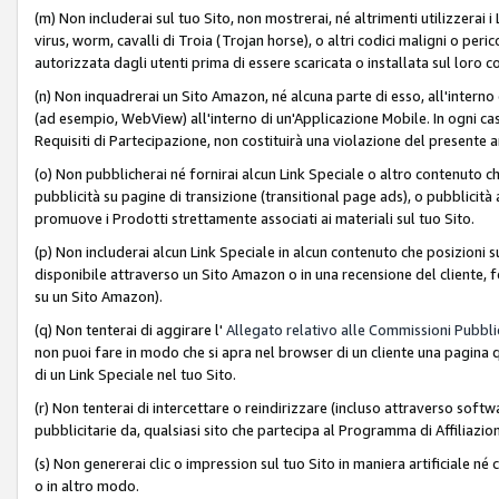
(m) Non includerai sul tuo Sito, non mostrerai, né altrimenti utilizzera
virus, worm, cavalli di Troia (Trojan horse), o altri codici maligni o p
autorizzata dagli utenti prima di essere scaricata o installata sul loro co
(n) Non inquadrerai un Sito Amazon, né alcuna parte di esso, all'interno
(ad esempio, WebView) all'interno di un'Applicazione Mobile. In ogni cas
Requisiti di Partecipazione, non costituirà una violazione del presente a
(o) Non pubblicherai né fornirai alcun Link Speciale o altro contenuto
pubblicità su pagine di transizione (transitional page ads), o pubblicità 
promuove i Prodotti strettamente associati ai materiali sul tuo Sito.
(p) Non includerai alcun Link Speciale in alcun contenuto che posizioni 
disponibile attraverso un Sito Amazon o in una recensione del cliente, fo
su un Sito Amazon).
(q) Non tenterai di aggirare l'
Allegato relativo alle Commissioni Pubblic
non puoi fare in modo che si apra nel browser di un cliente una pagina qu
di un Link Speciale nel tuo Sito.
(r) Non tenterai di intercettare o reindirizzare (incluso attraverso softwa
pubblicitarie da, qualsiasi sito che partecipa al Programma di Affiliazio
(s) Non genererai clic o impression sul tuo Sito in maniera artificiale 
o in altro modo.