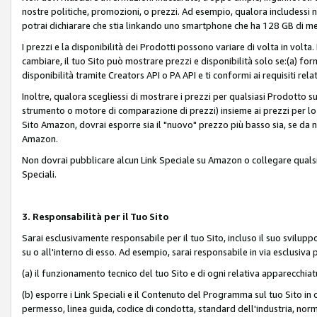
nostre politiche, promozioni, o prezzi. Ad esempio, qualora includessi
potrai dichiarare che stia linkando uno smartphone che ha 128 GB di m
I prezzi e la disponibilità dei Prodotti possono variare di volta in volta
cambiare, il tuo Sito può mostrare prezzi e disponibilità solo se:(a) fornia
disponibilità tramite Creators API o PA API e ti conformi ai requisiti rela
Inoltre, qualora scegliessi di mostrare i prezzi per qualsiasi Prodotto su
strumento o motore di comparazione di prezzi) insieme ai prezzi per lo s
Sito Amazon, dovrai esporre sia il "nuovo" prezzo più basso sia, se da noi
Amazon.
Non dovrai pubblicare alcun Link Speciale su Amazon o collegare qualsia
Speciali.
3. Responsabilità per il Tuo Sito
Sarai esclusivamente responsabile per il tuo Sito, incluso il suo svilu
su o all'interno di esso. Ad esempio, sarai responsabile in via esclusiva 
(a) il funzionamento tecnico del tuo Sito e di ogni relativa apparecchia
(b) esporre i Link Speciali e il Contenuto del Programma sul tuo Sito in 
permesso, linea guida, codice di condotta, standard dell'industria, norme