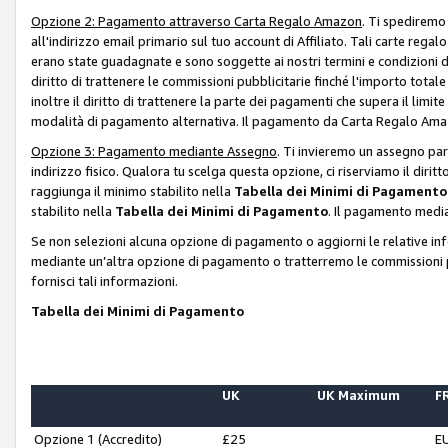
Opzione 2: Pagamento attraverso Carta Regalo Amazon
. Ti spediremo
all'indirizzo email primario sul tuo account di Affiliato. Tali carte rega
erano state guadagnate e sono soggette ai nostri termini e condizioni de
diritto di trattenere le commissioni pubblicitarie finché l'importo tota
inoltre il diritto di trattenere la parte dei pagamenti che supera il lim
modalità di pagamento alternativa. Il pagamento da Carta Regalo Amazo
Opzione 3: Pagamento mediante Assegno
. Ti invieremo un assegno par
indirizzo fisico. Qualora tu scelga questa opzione, ci riserviamo il diri
raggiunga il minimo stabilito nella
Tabella dei Minimi di Pagamento
stabilito nella
Tabella dei Minimi di Pagamento
. Il pagamento media
Se non selezioni alcuna opzione di pagamento o aggiorni le relative in
mediante un’altra opzione di pagamento o tratterremo le commissioni p
fornisci tali informazioni.
Tabella dei Minimi di Pagamento
UK
UK Maximum
FR
Opzione 1 (Accredito)
£25
E