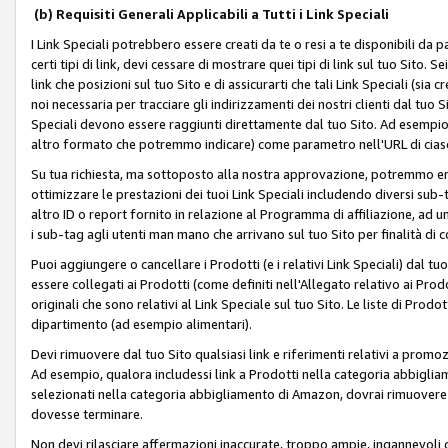
(b) Requisiti Generali Applicabili a Tutti i Link Speciali
I Link Speciali potrebbero essere creati da te o resi a te disponibili da 
certi tipi di link, devi cessare di mostrare quei tipi di link sul tuo Sito. 
link che posizioni sul tuo Sito e di assicurarti che tali Link Speciali (sia
noi necessaria per tracciare gli indirizzamenti dei nostri clienti dal tuo Sit
Speciali devono essere raggiunti direttamente dal tuo Sito. Ad esempio,
altro formato che potremmo indicare) come parametro nell'URL di ciasc
Su tua richiesta, ma sottoposto alla nostra approvazione, potremmo emet
ottimizzare le prestazioni dei tuoi Link Speciali includendo diversi sub-t
altro ID o report fornito in relazione al Programma di affiliazione, ad
i sub-tag agli utenti man mano che arrivano sul tuo Sito per finalità di 
Puoi aggiungere o cancellare i Prodotti (e i relativi Link Speciali) dal 
essere collegati ai Prodotti (come definiti nell'Allegato relativo ai Prodo
originali che sono relativi al Link Speciale sul tuo Sito. Le liste di Prod
dipartimento (ad esempio alimentari).
Devi rimuovere dal tuo Sito qualsiasi link e riferimenti relativi a prom
Ad esempio, qualora includessi link a Prodotti nella categoria abbigli
selezionati nella categoria abbigliamento di Amazon, dovrai rimuover
dovesse terminare.
Non devi rilasciare affermazioni inaccurate, troppo ampie, ingannevoli 