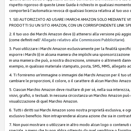
rispetto rigoroso di queste Linee Guida è richiesto in qualsiasi momento
comporterà l'automatica revoca di qualsiasi licenza relativa al tuo us
1. SEI AUTORIZZATO AD USARE I MARCHI AMAZON SOLO MEDIANTE VISU
PRODOTTI SU UN SITO AMAZON, CON UN CORRISPONDENTE LINK SPE
2. Il tuo uso dei Marchi Amazon deve (i) attenersi alla versione più agg
(come definiti nell'
Allegato relativo alle Commissioni Pubblicitarie
).
3. Puoi utilizzare i Marchi Amazon esclusivamente per la finalità speci
esporre i Marchi (i) in alcuna maniera che implichi una sponsorizzazione o 
in una maniera che può, a nostra discrezione, sminuire o altrimenti dann
esempio, in qualsiasi materiale stampato, posta, SMS, MMS, allegato ad 
4. Ti forniremo un'immagine o immagini dei Marchi Amazon per il tuo ut
cambiare le proporzioni, il colore, o il carattere di alcun Marchio Am
5. Ciascun Marchio Amazon deve risultare di per sé, nella sua interezza
visivi, grafici, o testuali. In nessuna circostanza un Marchio Amazon può
visualizzazione di quel Marchio Amazon.
6. Tutti i diritti sui Marchi Amazon sono nostra proprietà esclusiva, e
esclusivo beneficio. Non intraprenderai alcuna azione che sia in contrasto 
7. Non puoi mostrare o utilizzare in altro modo alcun logo o contenuti cr
speciale, a meno che tu non abbia ottenuto da quel venditore o fornitore