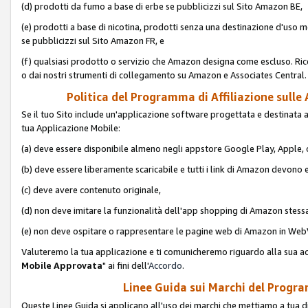
(d) prodotti da fumo a base di erbe se pubblicizzi sul Sito Amazon BE,
(e) prodotti a base di nicotina, prodotti senza una destinazione d'uso m
se pubblicizzi sul Sito Amazon FR, e
(f) qualsiasi prodotto o servizio che Amazon designa come escluso. Rice
o dai nostri strumenti di collegamento su Amazon e Associates Central.
Politica del Programma di Affiliazione sulle A
Se il tuo Sito include un'applicazione software progettata e destinata all'u
tua Applicazione Mobile:
(a) deve essere disponibile almeno negli appstore Google Play, Apple
(b) deve essere liberamente scaricabile e tutti i link di Amazon devono 
(c) deve avere contenuto originale,
(d) non deve imitare la funzionalità dell'app shopping di Amazon stess
(e) non deve ospitare o rappresentare le pagine web di Amazon in We
Valuteremo la tua applicazione e ti comunicheremo riguardo alla sua acc
Mobile Approvata
" ai fini dell'
Accordo
.
Linee Guida sui Marchi del Program
Queste Linee Guida si applicano all'uso dei marchi che mettiamo a tua