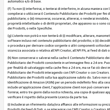
automatico e/o di base.
(f) Tu non (i) interferirai, o tenterai di interferire, in alcuna maniera co
compilerai o utilizzerai il Contenuto Pubblicitario dei Prodotti per fini di
pubblicitarie; o (iii) rimuoverai, oscurerai, altererai, o renderai invisibile, 
proprietà intellettuale o di diritti proprietari, che appaiono su o sono c
dei Prodotti, o nelle Specifiche.
(g) L'utente non potrà e non tenterà di (i) modificare, alterare, manomet
software incluso nel contenuto pubblicitario del prodotto; o (ii) decod
o procedura per derivare codice sorgente o altri componenti sottostan
sicurezza associata o relativa all'API Creator, all'API PA, ai feed di dati 
(h) Non conserverai o salverai nella cache il Contenuto Pubblicitario de
Pubblicitario dei Prodotti consistente in un'immagine fino a 24 ore. Puo
per finalità di salvataggio nella cache fino a 24 ore, ma se fai ciò d
Pubblicitario dei Prodotti interagendo con l'API Creator o con Creator
Pubblicitario dei Prodotti sulla tua applicazione subito do. Salvo non
Identificazione di Amazon (ASIN) per un periodo indefinito fino alla ce
include un'applicazione client, l'applicazione client non può conservare 
fornirai, entro tre giorni dalla nostra richiesta, una copia di qualsiasi ap
verificare il rispetto della presente Licenza da parte tua.
(i) Includerai un riferimento data/ora affianco alle informazioni su prezz
Prodotti dai Feed di Dati, o se interagirai con l'API Creator o Creators 