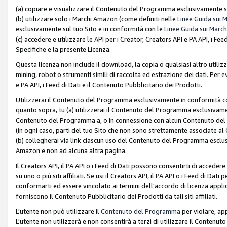
(a) copiare e visualizzare il Contenuto del Programma esclusivamente su
(b) utilizzare solo i Marchi Amazon (come definiti nelle
Linee Guida sui 
esclusivamente sul tuo Sito e in conformità con le
Linee Guida sui March
(c) accedere e utilizzare le API per i Creator, Creators API e PA API, i F
Specifiche e la presente Licenza.
Questa licenza non include il download, la copia o qualsiasi altro utiliz
mining, robot o strumenti simili di raccolta ed estrazione dei dati. Per 
e PA API, i Feed di Dati e il Contenuto Pubblicitario dei Prodotti.
Utilizzerai il Contenuto del Programma esclusivamente in conformità con
quanto sopra, tu (a) utilizzerai il Contenuto del Programma esclusivamen
Contenuto del Programma a, o in connessione con alcun Contenuto del P
(in ogni caso, parti del tuo Sito che non sono strettamente associate a
(b) collegherai via link ciascun uso del Contenuto del Programma esclus
Amazon e non ad alcuna altra pagina.
Il Creators API, il PA API o i Feed di Dati possono consentirti di accedere 
su uno o più siti affiliati. Se usi il Creators API, il PA API o i Feed di Dati
conformarti ed essere vincolato ai termini dell'accordo di licenza applicab
forniscono il Contenuto Pubblicitario dei Prodotti da tali siti affiliati.
L'utente non può utilizzare il
Contenuto del Programma
per violare, app
L'utente non utilizzerà e non consentirà a terzi di utilizzare il Conten