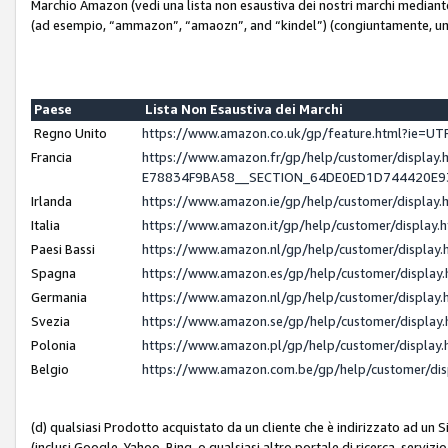
Marchio Amazon (vedi una lista non esaustiva dei nostri marchi mediante i 
(ad esempio, “ammazon”, “amaozn”, and “kindel”) (congiuntamente, un
Paese
Lista Non Esaustiva dei Marchi
Regno Unito
https://www.amazon.co.uk/gp/feature.html?ie=
Francia
https://www.amazon.fr/gp/help/customer/displ
E78834F9BA58__SECTION_64DE0ED1D744420E
Irlanda
https://www.amazon.ie/gp/help/customer/displ
Italia
https://www.amazon.it/gp/help/customer/displa
Paesi Bassi
https://www.amazon.nl/gp/help/customer/displa
Spagna
https://www.amazon.es/gp/help/customer/displa
Germania
https://www.amazon.nl/gp/help/customer/displa
Svezia
https://www.amazon.se/gp/help/customer/displa
Polonia
https://www.amazon.pl/gp/help/customer/displa
Belgio
https://www.amazon.com.be/gp/help/customer/d
(d) qualsiasi Prodotto acquistato da un cliente che è indirizzato ad un 
(inclusi Google, Yahoo, Bing, o qualsiasi altro portale di ricerca, servizio