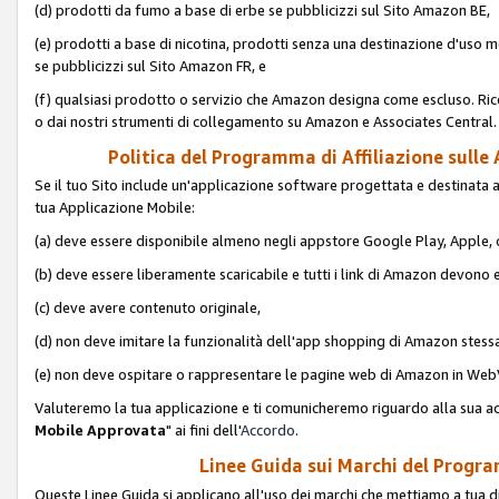
(d) prodotti da fumo a base di erbe se pubblicizzi sul Sito Amazon BE,
(e) prodotti a base di nicotina, prodotti senza una destinazione d'uso m
se pubblicizzi sul Sito Amazon FR, e
(f) qualsiasi prodotto o servizio che Amazon designa come escluso. Rice
o dai nostri strumenti di collegamento su Amazon e Associates Central.
Politica del Programma di Affiliazione sulle A
Se il tuo Sito include un'applicazione software progettata e destinata all'u
tua Applicazione Mobile:
(a) deve essere disponibile almeno negli appstore Google Play, Apple
(b) deve essere liberamente scaricabile e tutti i link di Amazon devono 
(c) deve avere contenuto originale,
(d) non deve imitare la funzionalità dell'app shopping di Amazon stess
(e) non deve ospitare o rappresentare le pagine web di Amazon in We
Valuteremo la tua applicazione e ti comunicheremo riguardo alla sua acc
Mobile Approvata
" ai fini dell'
Accordo
.
Linee Guida sui Marchi del Program
Queste Linee Guida si applicano all'uso dei marchi che mettiamo a tua