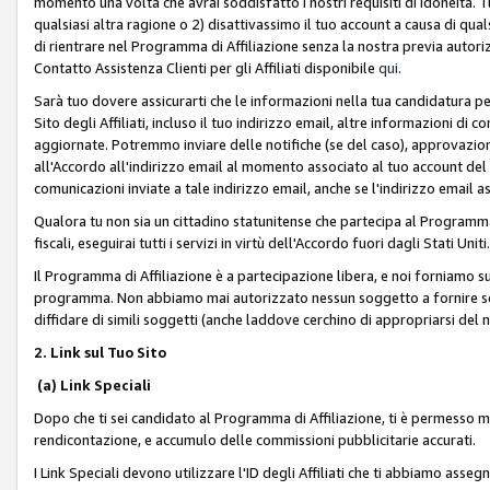
momento una volta che avrai soddisfatto i nostri requisiti di idoneità. 
qualsiasi altra ragione o 2) disattivassimo il tuo account a causa di qua
di rientrare nel Programma di Affiliazione senza la nostra previa autor
Contatto Assistenza Clienti per gli Affiliati disponibile
qui
.
Sarà tuo dovere assicurarti che le informazioni nella tua candidatura pe
Sito degli Affiliati, incluso il tuo indirizzo email, altre informazioni di
aggiornate. Potremmo inviare delle notifiche (se del caso), approvazioni
all'Accordo all'indirizzo email al momento associato al tuo account del
comunicazioni inviate a tale indirizzo email, anche se l'indirizzo email 
Qualora tu non sia un cittadino statunitense che partecipa al Programma
fiscali, eseguirai tutti i servizi in virtù dell'Accordo fuori dagli Stati Uniti
Il Programma di Affiliazione è a partecipazione libera, e noi forniamo sul S
programma. Non abbiamo mai autorizzato nessun soggetto a fornire servi
diffidare di simili soggetti (anche laddove cerchino di appropriarsi del
2. Link sul Tuo Sito
(a) Link Speciali
Dopo che ti sei candidato al Programma di Affiliazione, ti è permesso mos
rendicontazione, e accumulo delle commissioni pubblicitarie accurati.
I Link Speciali devono utilizzare l'ID degli Affiliati che ti abbiamo asseg