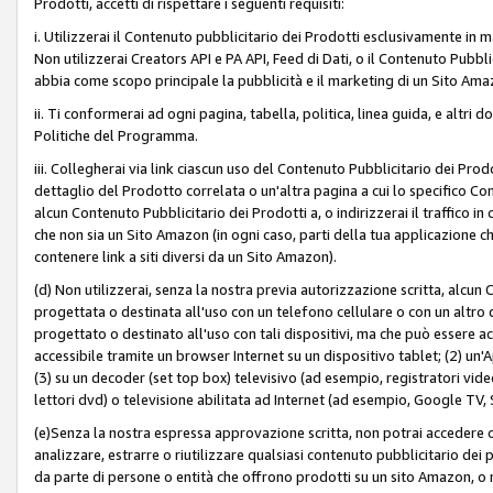
Prodotti, accetti di rispettare i seguenti requisiti:
i. Utilizzerai il Contenuto pubblicitario dei Prodotti esclusivamente in m
Non utilizzerai Creators API e PA API, Feed di Dati, o il Contenuto Pubbli
abbia come scopo principale la pubblicità e il marketing di un Sito Amaz
ii. Ti conformerai ad ogni pagina, tabella, politica, linea guida, e altri d
Politiche del Programma.
iii. Collegherai via link ciascun uso del Contenuto Pubblicitario dei Pr
dettaglio del Prodotto correlata o un'altra pagina a cui lo specifico Con
alcun Contenuto Pubblicitario dei Prodotti a, o indirizzerai il traffico i
che non sia un Sito Amazon (in ogni caso, parti della tua applicazione
contenere link a siti diversi da un Sito Amazon).
(d) Non utilizzerai, senza la nostra previa autorizzazione scritta, alcun
progettata o destinata all'uso con un telefono cellulare o con un altro d
progettato o destinato all'uso con tali dispositivi, ma che può essere acc
accessibile tramite un browser Internet su un dispositivo tablet; (2) u
(3) su un decoder (set top box) televisivo (ad esempio, registratori video d
lettori dvd) o televisione abilitata ad Internet (ad esempio, Google TV,
(e)Senza la nostra espressa approvazione scritta, non potrai accedere o u
analizzare, estrarre o riutilizzare qualsiasi contenuto pubblicitario dei
da parte di persone o entità che offrono prodotti su un sito Amazon, o