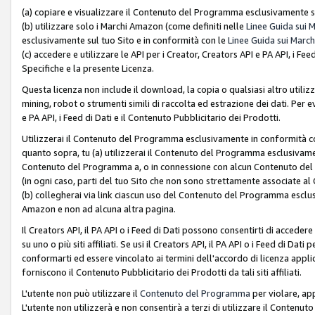
(a) copiare e visualizzare il Contenuto del Programma esclusivamente su
(b) utilizzare solo i Marchi Amazon (come definiti nelle
Linee Guida sui 
esclusivamente sul tuo Sito e in conformità con le
Linee Guida sui March
(c) accedere e utilizzare le API per i Creator, Creators API e PA API, i F
Specifiche e la presente Licenza.
Questa licenza non include il download, la copia o qualsiasi altro utiliz
mining, robot o strumenti simili di raccolta ed estrazione dei dati. Per 
e PA API, i Feed di Dati e il Contenuto Pubblicitario dei Prodotti.
Utilizzerai il Contenuto del Programma esclusivamente in conformità con
quanto sopra, tu (a) utilizzerai il Contenuto del Programma esclusivamen
Contenuto del Programma a, o in connessione con alcun Contenuto del P
(in ogni caso, parti del tuo Sito che non sono strettamente associate a
(b) collegherai via link ciascun uso del Contenuto del Programma esclus
Amazon e non ad alcuna altra pagina.
Il Creators API, il PA API o i Feed di Dati possono consentirti di accedere 
su uno o più siti affiliati. Se usi il Creators API, il PA API o i Feed di Dati
conformarti ed essere vincolato ai termini dell'accordo di licenza applicab
forniscono il Contenuto Pubblicitario dei Prodotti da tali siti affiliati.
L'utente non può utilizzare il
Contenuto del Programma
per violare, app
L'utente non utilizzerà e non consentirà a terzi di utilizzare il Conten