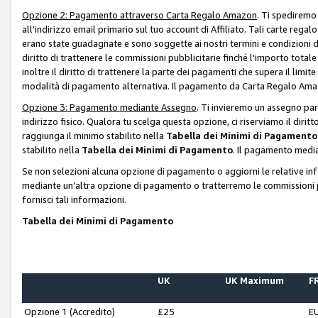
Opzione 2: Pagamento attraverso Carta Regalo Amazon
. Ti spediremo
all'indirizzo email primario sul tuo account di Affiliato. Tali carte rega
erano state guadagnate e sono soggette ai nostri termini e condizioni de
diritto di trattenere le commissioni pubblicitarie finché l'importo tota
inoltre il diritto di trattenere la parte dei pagamenti che supera il lim
modalità di pagamento alternativa. Il pagamento da Carta Regalo Amazo
Opzione 3: Pagamento mediante Assegno
. Ti invieremo un assegno par
indirizzo fisico. Qualora tu scelga questa opzione, ci riserviamo il diri
raggiunga il minimo stabilito nella
Tabella dei Minimi di Pagamento
stabilito nella
Tabella dei Minimi di Pagamento
. Il pagamento media
Se non selezioni alcuna opzione di pagamento o aggiorni le relative in
mediante un’altra opzione di pagamento o tratterremo le commissioni p
fornisci tali informazioni.
Tabella dei Minimi di Pagamento
UK
UK Maximum
FR
Opzione 1 (Accredito)
£25
E