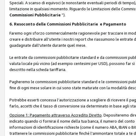
Speciali. A scanso di equivoci (e nonostante eventuali periodi di tempo), 
limitazione in qualsiasi momento. Riguardo le Limitazioni delle Commissi
Commissioni Pubblicitarie
”).
6. Resoconto delle Commissioni Pubblicitarie e Pagamento
Faremo ogni sforzo commercialmente ragionevole per tracciare in modo a
creare e distribuire all'utente i nostri report che riassumono le entrate
guadagnate dall'utente durante quel mese.
Le entrate da commissioni pubblicitarie standard e da commissioni pubbl
valuta locale più vicino (ad esempio centesimi per USD), possono far sì 
descritto nella scheda tariffaria.
Pagheremo le commissioni pubblicitarie standard e le commissioni pubbli
fine di ogni mese solare in cui sono state maturate con la modalità descr
Potrebbe esserti concessa l’autorizzazione a scegliere di ricevere il pa
farlo, accetti che il tasso di conversione sia determinato in base agli s
Opzione 1: Pagamento attraverso Accredito Diretto
. Depositeremo dir
indicato quando ci fornirai il nome della tua banca, il numero del conto
informazioni di identificazione richieste (come il numero ABA, IBAN o BIC,
trattenere le commissioni pubblicitarie finché l'ammontare totale a te 