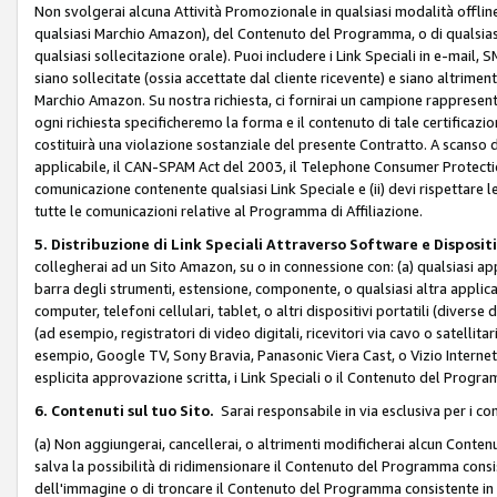
Non svolgerai alcuna Attività Promozionale in qualsiasi modalità offline, a
qualsiasi Marchio Amazon), del Contenuto del Programma, o di qualsiasi
qualsiasi sollecitazione orale). Puoi includere i Link Speciali in e-mail, 
siano sollecitate (ossia accettate dal cliente ricevente) e siano altriment
Marchio Amazon. Su nostra richiesta, ci fornirai un campione rappresentati
ogni richiesta specificheremo la forma e il contenuto di tale certificazi
costituirà una violazione sostanziale del presente Contratto. A scanso di 
applicabile, il CAN-SPAM Act del 2003, il Telephone Consumer Protection 
comunicazione contenente qualsiasi Link Speciale e (ii) devi rispettare l
tutte le comunicazioni relative al Programma di Affiliazione.
5. Distribuzione di Link Speciali Attraverso Software e Disposit
collegherai ad un Sito Amazon, su o in connessione con: (a) qualsiasi a
barra degli strumenti, estensione, componente, o qualsiasi altra applicazi
computer, telefoni cellulari, tablet, o altri dispositivi portatili (divers
(ad esempio, registratori di video digitali, ricevitori via cavo o satellitar
esempio, Google TV, Sony Bravia, Panasonic Viera Cast, o Vizio Internet 
esplicita approvazione scritta, i Link Speciali o il Contenuto del Pro
6. Contenuti sul tuo Sito.
Sarai responsabile in via esclusiva per i con
(a) Non aggiungerai, cancellerai, o altrimenti modificherai alcun Conte
salva la possibilità di ridimensionare il Contenuto del Programma consi
dell'immagine o di troncare il Contenuto del Programma consistente in un