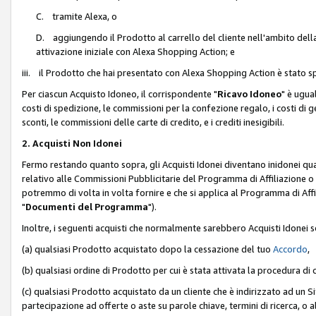
C. tramite Alexa, o
D. aggiungendo il Prodotto al carrello del cliente nell'ambito dell
attivazione iniziale con Alexa Shopping Action; e
iii. il Prodotto che hai presentato con Alexa Shopping Action è stato spe
Per ciascun Acquisto Idoneo, il corrispondente "
Ricavo Idoneo
" è ugua
costi di spedizione, le commissioni per la confezione regalo, i costi di gest
sconti, le commissioni delle carte di credito, e i crediti inesigibili.
2. Acquisti Non Idonei
Fermo restando quanto sopra, gli Acquisti Idonei diventano inidonei qu
relativo alle Commissioni Pubblicitarie del Programma di Affiliazione o di
potremmo di volta in volta fornire e che si applica al Programma di Affil
"
Documenti del Programma
").
Inoltre, i seguenti acquisti che normalmente sarebbero Acquisti Idonei 
(a) qualsiasi Prodotto acquistato dopo la cessazione del tuo
Accordo
,
(b) qualsiasi ordine di Prodotto per cui è stata attivata la procedura di
(c) qualsiasi Prodotto acquistato da un cliente che è indirizzato ad un 
partecipazione ad offerte o aste su parole chiave, termini di ricerca, o a