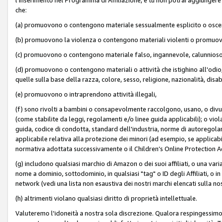
che:
(a) promuovono o contengono materiale sessualmente esplicito o osc
(b) promuovono la violenza o contengono materiali violenti o promuov
(c) promuovono o contengono materiale falso, ingannevole, calunnioso
(d) promuovono o contengono materiali o attività che istighino all'odio, m
quelle sulla base della razza, colore, sesso, religione, nazionalità, disa
(e) promuovono o intraprendono attività illegali,
(f) sono rivolti a bambini o consapevolmente raccolgono, usano, o divulg
(come stabilite da leggi, regolamenti e/o linee guida applicabili); o vi
guida, codice di condotta, standard dell'industria, norme di autoregolame
applicabile relativa alla protezione dei minori (ad esempio, se applicabi
normativa adottata successivamente o il Children’s Online Protection Ac
(g) includono qualsiasi marchio di Amazon o dei suoi affiliati, o una varia
nome a dominio, sottodominio, in qualsiasi "tag" o ID degli Affiliati, o in
network (vedi una lista non esaustiva dei nostri marchi elencati sulla no
(h) altrimenti violano qualsiasi diritto di proprietà intellettuale.
Valuteremo l'idoneità a nostra sola discrezione. Qualora respingessimo l