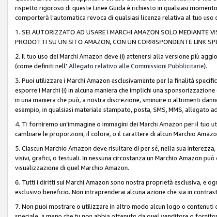
rispetto rigoroso di queste Linee Guida è richiesto in qualsiasi momento
comporterà l'automatica revoca di qualsiasi licenza relativa al tuo us
1. SEI AUTORIZZATO AD USARE I MARCHI AMAZON SOLO MEDIANTE VISU
PRODOTTI SU UN SITO AMAZON, CON UN CORRISPONDENTE LINK SPE
2. Il tuo uso dei Marchi Amazon deve (i) attenersi alla versione più agg
(come definiti nell'
Allegato relativo alle Commissioni Pubblicitarie
).
3. Puoi utilizzare i Marchi Amazon esclusivamente per la finalità speci
esporre i Marchi (i) in alcuna maniera che implichi una sponsorizzazione o 
in una maniera che può, a nostra discrezione, sminuire o altrimenti dann
esempio, in qualsiasi materiale stampato, posta, SMS, MMS, allegato ad 
4. Ti forniremo un'immagine o immagini dei Marchi Amazon per il tuo ut
cambiare le proporzioni, il colore, o il carattere di alcun Marchio Am
5. Ciascun Marchio Amazon deve risultare di per sé, nella sua interezza
visivi, grafici, o testuali. In nessuna circostanza un Marchio Amazon può
visualizzazione di quel Marchio Amazon.
6. Tutti i diritti sui Marchi Amazon sono nostra proprietà esclusiva, e
esclusivo beneficio. Non intraprenderai alcuna azione che sia in contrasto 
7. Non puoi mostrare o utilizzare in altro modo alcun logo o contenuti cr
speciale, a meno che tu non abbia ottenuto da quel venditore o fornitore