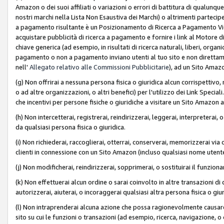
Amazon o dei suoi affiliati o variazioni o errori di battitura di qualunqu
nostri marchi nella Lista Non Esaustiva dei Marchi) o altrimenti partecipe
a pagamento risultante è un Posizionamento di Ricerca a Pagamento Vie
acquistare pubblicità di ricerca a pagamento e fornire i link al Motore di 
chiave generica (ad esempio, in risultati di ricerca naturali, liberi, organ
pagamento o non a pagamento inviano utenti al tuo sito e non direttam
nell'
Allegato relativo alle Commissioni Pubblicitarie
), ad un Sito Amaz
(g) Non offrirai a nessuna persona fisica o giuridica alcun corrispettivo, 
o ad altre organizzazioni, o altri benefici) per l'utilizzo dei Link Spe
che incentivi per persone fisiche o giuridiche a visitare un Sito Amazon a
(h) Non intercetterai, registrerai, reindirizzerai, leggerai, interpreterai
da qualsiasi persona fisica o giuridica.
(i) Non richiederai, raccoglierai, otterrai, conserverai, memorizzerai via 
clienti in connessione con un Sito Amazon (incluso qualsiasi nome utent
(j) Non modificherai, reindirizzerai, sopprimerai, o sostituirai il funzio
(k) Non effettuerai alcun ordine o sarai coinvolto in altre transazioni di
autorizzerai, aiuterai, o incoraggerai qualsiasi altra persona fisica o giu
(l) Non intraprenderai alcuna azione che possa ragionevolmente causare 
sito su cui le funzioni o transazioni (ad esempio, ricerca, navigazione, 