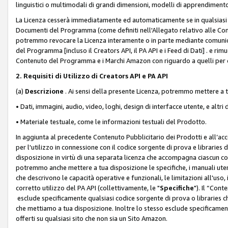
linguistici o multimodali di grandi dimensioni, modelli di apprendiment
La Licenza cesserà immediatamente ed automaticamente se in qualsiasi
Documenti del Programma (come definiti nell'Allegato relativo alle Comm
potremmo revocare la Licenza interamente o in parte mediante comunicaz
del Programma [incluso il Creators API, il PA API e i Feed di Dati] . e r
Contenuto del Programma e i Marchi Amazon con riguardo a quelli per cu
2. Requisiti di Utilizzo di Creators API e PA API
(a)
Descrizione
. Ai sensi della presente Licenza, potremmo mettere a
• Dati, immagini, audio, video, loghi, design di interfacce utente, e altri 
• Materiale testuale, come le informazioni testuali del Prodotto.
In aggiunta al precedente Contenuto Pubblicitario dei Prodotti e all’ac
per l'utilizzo in connessione con il codice sorgente di prova e libraries 
disposizione in virtù di una separata licenza che accompagna ciascun cod
potremmo anche mettere a tua disposizione le specifiche, i manuali utent
che descrivono le capacità operative e funzionali, le limitazioni all'uso, i 
corretto utilizzo del PA API (collettivamente, le "
Specifiche
"). Il “Con
esclude specificamente qualsiasi codice sorgente di prova o libraries ch
che mettiamo a tua disposizione. Inoltre lo stesso esclude specificament
offerti su qualsiasi sito che non sia un Sito Amazon.