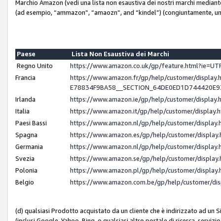
Marchio Amazon (vedi una lista non esaustiva dei nostri marchi mediante i 
(ad esempio, “ammazon”, “amaozn”, and “kindel”) (congiuntamente, un
Paese
Lista Non Esaustiva dei Marchi
Regno Unito
https://www.amazon.co.uk/gp/feature.html?ie=
Francia
https://www.amazon.fr/gp/help/customer/displ
E78834F9BA58__SECTION_64DE0ED1D744420E
Irlanda
https://www.amazon.ie/gp/help/customer/displ
Italia
https://www.amazon.it/gp/help/customer/displa
Paesi Bassi
https://www.amazon.nl/gp/help/customer/displa
Spagna
https://www.amazon.es/gp/help/customer/displa
Germania
https://www.amazon.nl/gp/help/customer/displa
Svezia
https://www.amazon.se/gp/help/customer/displa
Polonia
https://www.amazon.pl/gp/help/customer/displa
Belgio
https://www.amazon.com.be/gp/help/customer/d
(d) qualsiasi Prodotto acquistato da un cliente che è indirizzato ad un 
(inclusi Google, Yahoo, Bing, o qualsiasi altro portale di ricerca, servizio