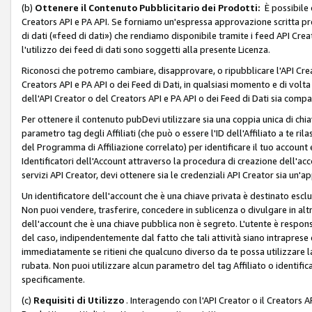
(b)
Ottenere il Contenuto Pubblicitario dei Prodotti:
È possibile 
Creators API e PA API. Se forniamo un'espressa approvazione scritta pre
di dati («feed di dati») che rendiamo disponibile tramite i feed API Creat
l'utilizzo dei feed di dati sono soggetti alla presente Licenza.
Riconosci che potremo cambiare, disapprovare, o ripubblicare l'API Creato
Creators API e PA API o dei Feed di Dati, in qualsiasi momento e di volta i
dell'API Creator o del Creators API e PA API o dei Feed di Dati sia compati
Per ottenere il contenuto pubDevi utilizzare sia una coppia unica di chiav
parametro tag degli Affiliati (che può o essere l'ID dell'Affiliato a te r
del Programma di Affiliazione correlato) per identificare il tuo account e
Identificatori dell'Account attraverso la procedura di creazione dell'acc
servizi API Creator, devi ottenere sia le credenziali API Creator sia un'a
Un identificatore dell'account che è una chiave privata è destinato esc
Non puoi vendere, trasferire, concedere in sublicenza o divulgare in alt
dell'account che è una chiave pubblica non è segreto. L'utente è responsabi
del caso, indipendentemente dal fatto che tali attività siano intraprese 
immediatamente se ritieni che qualcuno diverso da te possa utilizzare la 
rubata. Non puoi utilizzare alcun parametro del tag Affiliato o identif
specificamente.
(c)
Requisiti di Utilizzo
. Interagendo con l'API Creator o il Creators A