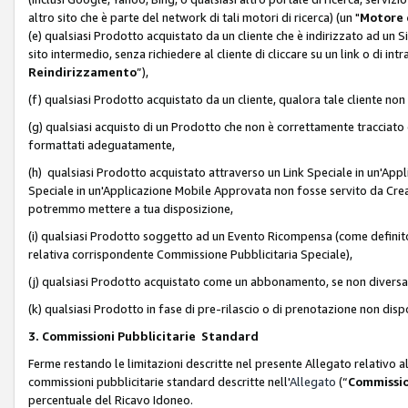
altro sito che è parte del network di tali motori di ricerca) (un "
Motore 
(e) qualsiasi Prodotto acquistato da un cliente che è indirizzato ad un 
sito intermedio, senza richiedere al cliente di cliccare su un link o di in
Reindirizzamento
”),
(f) qualsiasi Prodotto acquistato da un cliente, qualora tale cliente non
(g) qualsiasi acquisto di un Prodotto che non è correttamente tracciat
formattati adeguatamente,
(h) qualsiasi Prodotto acquistato attraverso un Link Speciale in un'App
Speciale in un'Applicazione Mobile Approvata non fosse servito da Creator
potremmo mettere a tua disposizione,
(i) qualsiasi Prodotto soggetto ad un Evento Ricompensa (come definito a
relativa corrispondente Commissione Pubblicitaria Speciale),
(j) qualsiasi Prodotto acquistato come un abbonamento, se non divers
(k) qualsiasi Prodotto in fase di pre-rilascio o di prenotazione non disp
3. Commissioni Pubblicitarie Standard
Ferme restando le limitazioni descritte nel presente Allegato relativo a
commissioni pubblicitarie standard descritte nell'
Allegato
(“
Commissio
percentuale del Ricavo Idoneo.