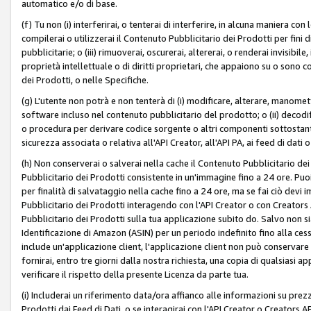
automatico e/o di base.
(f) Tu non (i) interferirai, o tenterai di interferire, in alcuna maniera co
compilerai o utilizzerai il Contenuto Pubblicitario dei Prodotti per fini di
pubblicitarie; o (iii) rimuoverai, oscurerai, altererai, o renderai invisibile, 
proprietà intellettuale o di diritti proprietari, che appaiono su o sono c
dei Prodotti, o nelle Specifiche.
(g) L'utente non potrà e non tenterà di (i) modificare, alterare, manomet
software incluso nel contenuto pubblicitario del prodotto; o (ii) decod
o procedura per derivare codice sorgente o altri componenti sottostan
sicurezza associata o relativa all'API Creator, all'API PA, ai feed di dati 
(h) Non conserverai o salverai nella cache il Contenuto Pubblicitario de
Pubblicitario dei Prodotti consistente in un'immagine fino a 24 ore. Puo
per finalità di salvataggio nella cache fino a 24 ore, ma se fai ciò d
Pubblicitario dei Prodotti interagendo con l'API Creator o con Creator
Pubblicitario dei Prodotti sulla tua applicazione subito do. Salvo non
Identificazione di Amazon (ASIN) per un periodo indefinito fino alla ce
include un'applicazione client, l'applicazione client non può conservare 
fornirai, entro tre giorni dalla nostra richiesta, una copia di qualsiasi ap
verificare il rispetto della presente Licenza da parte tua.
(i) Includerai un riferimento data/ora affianco alle informazioni su prezz
Prodotti dai Feed di Dati, o se interagirai con l'API Creator o Creators 