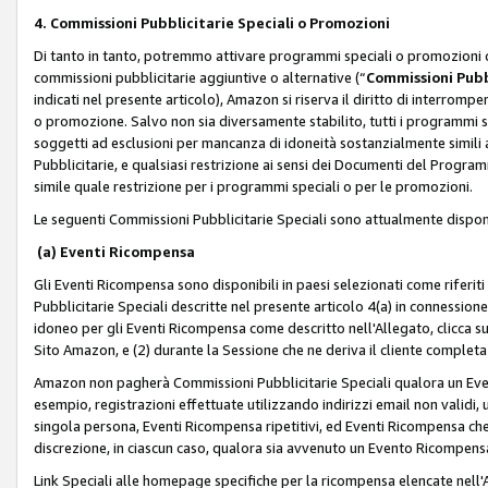
4. Commissioni Pubblicitarie Speciali o Promozioni
Di tanto in tanto, potremmo attivare programmi speciali o promozioni ch
commissioni pubblicitarie aggiuntive o alternative (“
Commissioni Pubbl
indicati nel presente articolo), Amazon si riserva il diritto di interrom
o promozione. Salvo non sia diversamente stabilito, tutti i programmi s
soggetti ad esclusioni per mancanza di idoneità sostanzialmente simili a
Pubblicitarie, e qualsiasi restrizione ai sensi dei Documenti del Progr
simile quale restrizione per i programmi speciali o per le promozioni.
Le seguenti Commissioni Pubblicitarie Speciali sono attualmente disponi
(a) Eventi Ricompensa
Gli Eventi Ricompensa sono disponibili in paesi selezionati come riferiti 
Pubblicitarie Speciali descritte nel presente articolo 4(a) in connessione 
idoneo per gli Eventi Ricompensa come descritto nell'Allegato, clicca 
Sito Amazon, e (2) durante la Sessione che ne deriva il cliente completa
Amazon non pagherà Commissioni Pubblicitarie Speciali qualora un Event
esempio, registrazioni effettuate utilizzando indirizzi email non validi
singola persona, Eventi Ricompensa ripetitivi, ed Eventi Ricompensa che
discrezione, in ciascun caso, qualora sia avvenuto un Evento Ricompensa
Link Speciali alle homepage specifiche per la ricompensa elencate nel