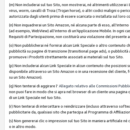
(m) Non includerai sul tuo Sito, non mostrerai, né altrimenti utilizzera
virus, worm, cavalli di Troia (Trojan horse), o altri codici maligni o p
autorizzata dagli utenti prima di essere scaricata o installata sul loro co
(n) Non inquadrerai un Sito Amazon, né alcuna parte di esso, all'interno
(ad esempio, WebView) all'interno di un'Applicazione Mobile. In ogni cas
Requisiti di Partecipazione, non costituirà una violazione del presente a
(o) Non pubblicherai né fornirai alcun Link Speciale o altro contenuto
pubblicità su pagine di transizione (transitional page ads), o pubblicità 
promuove i Prodotti strettamente associati ai materiali sul tuo Sito.
(p) Non includerai alcun Link Speciale in alcun contenuto che posizioni 
disponibile attraverso un Sito Amazon o in una recensione del cliente, fo
su un Sito Amazon).
(q) Non tenterai di aggirare l'
Allegato relativo alle Commissioni Pubblic
non puoi fare in modo che si apra nel browser di un cliente una pagina qu
di un Link Speciale nel tuo Sito.
(r) Non tenterai di intercettare o reindirizzare (incluso attraverso softwa
pubblicitarie da, qualsiasi sito che partecipa al Programma di Affiliazio
(s) Non genererai clic o impression sul tuo Sito in maniera artificiale 
o in altro modo.