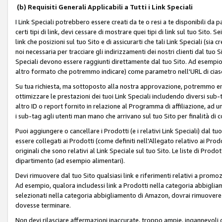
(b) Requisiti Generali Applicabili a Tutti i Link Speciali
I Link Speciali potrebbero essere creati da te o resi a te disponibili da 
certi tipi di link, devi cessare di mostrare quei tipi di link sul tuo Sito. 
link che posizioni sul tuo Sito e di assicurarti che tali Link Speciali (sia
noi necessaria per tracciare gli indirizzamenti dei nostri clienti dal tuo Sit
Speciali devono essere raggiunti direttamente dal tuo Sito. Ad esempio,
altro formato che potremmo indicare) come parametro nell'URL di ciasc
Su tua richiesta, ma sottoposto alla nostra approvazione, potremmo emet
ottimizzare le prestazioni dei tuoi Link Speciali includendo diversi sub-t
altro ID o report fornito in relazione al Programma di affiliazione, ad
i sub-tag agli utenti man mano che arrivano sul tuo Sito per finalità di 
Puoi aggiungere o cancellare i Prodotti (e i relativi Link Speciali) dal 
essere collegati ai Prodotti (come definiti nell'Allegato relativo ai Prodo
originali che sono relativi al Link Speciale sul tuo Sito. Le liste di Prod
dipartimento (ad esempio alimentari).
Devi rimuovere dal tuo Sito qualsiasi link e riferimenti relativi a prom
Ad esempio, qualora includessi link a Prodotti nella categoria abbigli
selezionati nella categoria abbigliamento di Amazon, dovrai rimuover
dovesse terminare.
Non devi rilasciare affermazioni inaccurate, troppo ampie, ingannevoli 