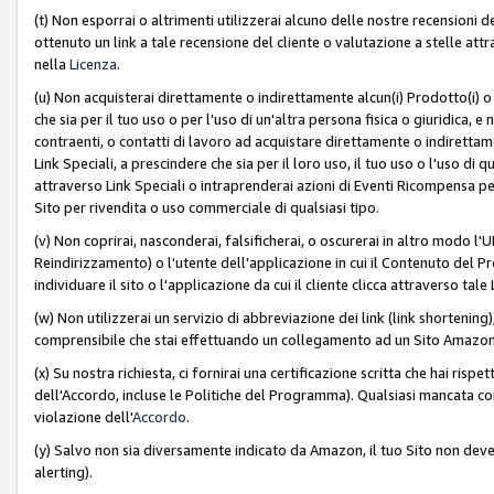
(t) Non esporrai o altrimenti utilizzerai alcuno delle nostre recensioni de
ottenuto un link a tale recensione del cliente o valutazione a stelle attra
nella
Licenza
.
(u) Non acquisterai direttamente o indirettamente alcun(i) Prodotto(i) o
che sia per il tuo uso o per l'uso di un'altra persona fisica o giuridica, e
contraenti, o contatti di lavoro ad acquistare direttamente o indirett
Link Speciali, a prescindere che sia per il loro uso, il tuo uso o l'uso di 
attraverso Link Speciali o intraprenderai azioni di Eventi Ricompensa per
Sito per rivendita o uso commerciale di qualsiasi tipo.
(v) Non coprirai, nasconderai, falsificherai, o oscurerai in altro modo l'U
Reindirizzamento) o l'utente dell'applicazione in cui il Contenuto del
individuare il sito o l'applicazione da cui il cliente clicca attraverso ta
(w) Non utilizzerai un servizio di abbreviazione dei link (link shortening
comprensibile che stai effettuando un collegamento ad un Sito Amazo
(x) Su nostra richiesta, ci fornirai una certificazione scritta che hai r
dell'Accordo, incluse le Politiche del Programma). Qualsiasi mancata co
violazione dell'
Accordo
.
(y) Salvo non sia diversamente indicato da Amazon, il tuo Sito non deve 
alerting).