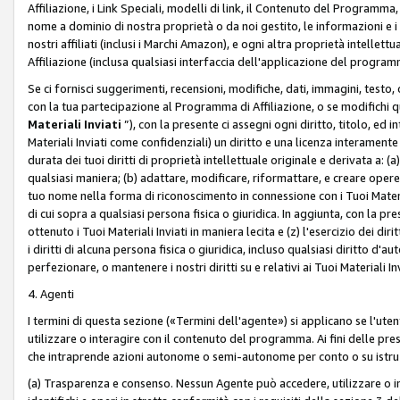
Affiliazione, i Link Speciali, modelli di link, il Contenuto del Programma,
nome a dominio di nostra proprietà o da noi gestito, le informazioni e i ma
nostri affiliati (inclusi i Marchi Amazon), e ogni altra proprietà intell
Affiliazione (inclusa qualsiasi interfaccia dell'applicazione del programm
Se ci fornisci suggerimenti, recensioni, modifiche, dati, immagini, test
con la tua partecipazione al Programma di Affiliazione, o se modifichi 
Materiali Inviati
”), con la presente ci assegni ogni diritto, titolo, ed i
Materiali Inviati come confidenziali) un diritto e una licenza interament
durata dei tuoi diritti di proprietà intellettuale originale e derivata a: (a)
qualsiasi maniera; (b) adattare, modificare, riformattare, e creare opere de
tuo nome nella forma di riconoscimento in connessione con i Tuoi Materiali
di cui sopra a qualsiasi persona fisica o giuridica. In aggiunta, con la pre
ottenuto i Tuoi Materiali Inviati in maniera lecita e (z) l'esercizio dei diri
i diritti di alcuna persona fisica o giuridica, incluso qualsiasi diritto d
perfezionare, o mantenere i nostri diritti su e relativi ai Tuoi Materiali In
4. Agenti
I termini di questa sezione («Termini dell'agente») si applicano se l'uten
utilizzare o interagire con il contenuto del programma. Ai fini delle pre
che intraprende azioni autonome o semi-autonome per conto o su istruzi
(a) Trasparenza e consenso. Nessun Agente può accedere, utilizzare o 