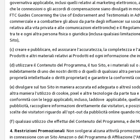
governativa applicabile, inclusi quelli relativi al marketing elettronico, 
che le connessioni o gli accordi di compensazione siano divulgati in mo
FTC Guides Concerning the Use of Endorsement and Testimonials in Adve
commerciale e a combattere gli abusi da parte degli influencer sui soci
relativa alla vita privata e alle comunicazioni elettroniche) e il Rego
tra te e ogni altra persona fisica o giuridica (inclusa qualsiasi limitazion
Sito),
(c) creare e pubblicare, ed assicurare l'accuratezza, la completezza e l'a
Prodotti e altri materiali relativi ai Prodotti ed ogni informazione che in
(d) utilizzare il Contenuto del Programma, il tuo Sito, e i materiali sul 
indebitamente di uno dei nostri diritti o di quelli di qualsiasi altra persona 
proprietà intellettuale o diritti proprietari) e garantire la conformità co
(e) divulgare sul tuo Sito in maniera accurata ed adeguata o altresì soddi
altra maniera l’utilizzo di cookie, pixel e altre tecnologie da parte tua e di
conformità con le leggi applicabili, incluso, laddove applicabile, quelle t
pubblicità, raccogliere informazioni direttamente dai visitatori, e posiz
scelte dei visitatori riguardo all’opt-out da pubblicità online quando ri
(f) qualsiasi utilizzo che effettui del Contenuto del Programma, e dei 
4. Restrizioni Promozionali
Non svolgerai alcuna attività promozionale
in connessione con un Sito Amazon o del Programma di Affiliazione (“At