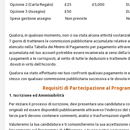
Opzione 2 (Carta Regalo)
£25
£5,000
EU
Opzione 3 (Assegno)
£50
EU
Spese gestione assegno
Non previste
No
Qualora, in qualsiasi momento, non ci sia stata alcuna attività sostanzial
7 giorni di trattenere le commissioni pubblicitarie accumulate relative
elencato nella Tabella dei Minimi di Pagamento per pagamento attrave
accumulata nel tuo account potrebbe essere incamerata ai sensi della leg
I pagamenti a te corrisposti, al netto di tutte le deduzioni e trattenut
dovuti in virtù dell'Accordo.
Qualora sia stato effettuato nei tuoi confronti qualsiasi pagamento in e
stesso con qualsiasi commissione pubblicitaria successiva a te dovuta in
Requisiti di Partecipazione al Program
1. Iscrizione ed Ammissibilità
Per iniziare il processo di iscrizione, devi presentare una candidatura 
originali ed essere disponibili pubblicamente attraverso l'indirizzo del s
terze parti devono contenere commenti, analisi o trasformazioni significat
Valuteremo la tua candidatura e ti comunicheremo la sua accettazione o r
l'inserimento nel Programma di Affiliazione, e tu non potrai aggiungere 