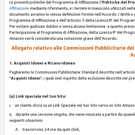
Le presenti politiche del Programma di Affiliazione ("
Politiche del P
Affiliazione
mediante riferimento, e i termini in maiuscolo utilizzati ne
documento avranno le stesse definizioni fornite nell'Accordo. I diritti e gl
Programma di Affiliazione e dell'articolo 3 della Licenza IP del Progra
Per evitare qualsiasi dubbio e senza alcuna limitazione a quanto previsto 
Partecipazione al Programma di Affiliazione, della Licenza IP del Progra
Amazon verrà considerata una violazione grave dell'Accordo.
Allegato relativo alle Commissioni Pubblicitarie del
Pu
1. Acquisti Idonei e Ricavo Idoneo
Pagheremo le Commissioni Pubblicitarie Standard descritte nell'articolo
"
Acquisti Idonei
", i quali (nel rispetto delle esclusioni descritte nel 
(a) Link speciale nel tuo Sito:
i. un cliente clicca su un Link Speciale nel tuo Sito verso un Sito Amazo
ii, durante una sessione singola, che viene misurata a partire da quando u
seguenti situazioni:
A. trascorrono 24 ore da quel click,