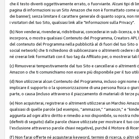
che il testo diventi oggettivamente errato, o fuorviante. Alcuni tipi d
pagina di informazioni su un Sito Amazon che non è formattato come un L
dei banner); senza limitare il carattere generale di quanto sopra, non rimu
i visitatori del tuo Sito, qualsiasi link alle "Informazioni sulla Privacy".
(b) Non venderai, rivenderai, ridistribuirai, concederai in sub-licenza, 
incorpora, o mostra qualsiasi Contenuto del Programma, Creators API, PA A
del contenuto del Programma nella pubblicità al di fuori del tuo Sito o su 
social network) che ti richiedono di sublicenziare o altrimenti cedere i 
né creerai link formattati con il tuo tag da Affiliato per, o mostrerai tali 
(c) Rimuoverai tempestivamente dal tuo Sito e cancellerai o altrimenti
Amazon o che ti comunichiamo non essere più disponibile per il tuo util
(d) Non utilizzerai alcun Contenuto del Programma, incluso ogni nome 
implicare il supporto o la sponsorizzazione di una persona fisica o giur
parte, o causa (incluso attraverso il piazzamento di materiali di terze
(e) Non acquisterai, registrerai o altrimenti utilizzerai un Marchio Amaz
qualsiasi di quelle parole (ad esempio, “ammazon,” “amaozn,” e “kindel,”)
aggiunta ad ogni altro diritto e rimedio a noi disponibile, su nostra rich
(definiti di seguito) dalle parole chiave utilizzate per mostrare il tuo co
l'esclusione attraverso parole chiavi negative), purché il Motore di Ricer
(f) Non farai offerte né acquisterai keyword, termini di ricerca, o altri 