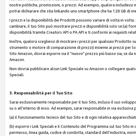
nostre politiche, promozioni, o prezzi. Ad esempio, qualora includessi
potrai dichiarare che stia linkando uno smartphone che ha 128 GB di m
I prezzi e la disponibilità dei Prodotti possono variare di volta in volta
cambiare, il tuo Sito può mostrare prezzi e disponibilità solo se:(a) fornia
disponibilità tramite Creators API o PA API e ti conformi ai requisiti rela
Inoltre, qualora scegliessi di mostrare i prezzi per qualsiasi Prodotto su
strumento o motore di comparazione di prezzi) insieme ai prezzi per lo s
Sito Amazon, dovrai esporre sia il "nuovo" prezzo più basso sia, se da noi
Amazon.
Non dovrai pubblicare alcun Link Speciale su Amazon o collegare qualsia
Speciali.
3. Responsabilità per il Tuo Sito
Sarai esclusivamente responsabile per il tuo Sito, incluso il suo svilu
su o all'interno di esso. Ad esempio, sarai responsabile in via esclusiva 
(a) il funzionamento tecnico del tuo Sito e di ogni relativa apparecchia
(b) esporre i Link Speciali e il Contenuto del Programma sul tuo Sito in 
permesso, linea guida, codice di condotta, standard dell'industria, norme