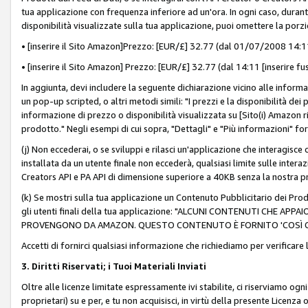
tua applicazione con frequenza inferiore ad un'ora. In ogni caso, durante
disponibilità visualizzate sulla tua applicazione, puoi omettere la porz
• [inserire il Sito Amazon]Prezzo: [EUR/£] 32.77 (dal 01/07/2008 14:11 
• [inserire il Sito Amazon] Prezzo: [EUR/£] 32.77 (dal 14:11 [inserire fu
In aggiunta, devi includere la seguente dichiarazione vicino alle informa
un pop-up scripted, o altri metodi simili: "I prezzi e la disponibilità de
informazione di prezzo o disponibilità visualizzata su [Sito(i) Amazon ri
prodotto." Negli esempi di cui sopra, "Dettagli" e "Più informazioni" fo
(j) Non eccederai, o se sviluppi e rilasci un'applicazione che interagisce
installata da un utente finale non eccederà, qualsiasi limite sulle interazi
Creators API e PA API di dimensione superiore a 40KB senza la nostra p
(k) Se mostri sulla tua applicazione un Contenuto Pubblicitario dei Prodo
gli utenti finali della tua applicazione: "ALCUNI CONTENUTI CHE AP
PROVENGONO DA AMAZON. QUESTO CONTENUTO È FORNITO 'COSÌ CO
Accetti di fornirci qualsiasi informazione che richiediamo per verificare
3. Diritti Riservati; i Tuoi Materiali Inviati
Oltre alle licenze limitate espressamente ivi stabilite, ci riserviamo ogni dir
proprietari) su e per, e tu non acquisisci, in virtù della presente Licenza