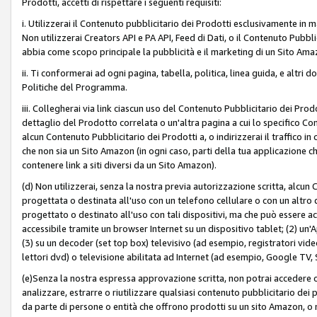
Prodotti, accetti di rispettare i seguenti requisiti:
i. Utilizzerai il Contenuto pubblicitario dei Prodotti esclusivamente in m
Non utilizzerai Creators API e PA API, Feed di Dati, o il Contenuto Pubbli
abbia come scopo principale la pubblicità e il marketing di un Sito Amaz
ii. Ti conformerai ad ogni pagina, tabella, politica, linea guida, e altri d
Politiche del Programma.
iii. Collegherai via link ciascun uso del Contenuto Pubblicitario dei Pr
dettaglio del Prodotto correlata o un'altra pagina a cui lo specifico Con
alcun Contenuto Pubblicitario dei Prodotti a, o indirizzerai il traffico i
che non sia un Sito Amazon (in ogni caso, parti della tua applicazione
contenere link a siti diversi da un Sito Amazon).
(d) Non utilizzerai, senza la nostra previa autorizzazione scritta, alcun
progettata o destinata all'uso con un telefono cellulare o con un altro d
progettato o destinato all'uso con tali dispositivi, ma che può essere acc
accessibile tramite un browser Internet su un dispositivo tablet; (2) u
(3) su un decoder (set top box) televisivo (ad esempio, registratori video d
lettori dvd) o televisione abilitata ad Internet (ad esempio, Google TV,
(e)Senza la nostra espressa approvazione scritta, non potrai accedere o u
analizzare, estrarre o riutilizzare qualsiasi contenuto pubblicitario dei
da parte di persone o entità che offrono prodotti su un sito Amazon, o