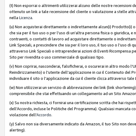
(t) Non esporrai o altrimenti utilizzerai alcuno delle nostre recensioni de
ottenuto un link a tale recensione del cliente o valutazione a stelle attra
nella
Licenza
.
(u) Non acquisterai direttamente o indirettamente alcun(i) Prodotto(i) o
che sia per il tuo uso o per l'uso di un'altra persona fisica o giuridica, e
contraenti, o contatti di lavoro ad acquistare direttamente o indirett
Link Speciali, a prescindere che sia per il loro uso, il tuo uso o l'uso di 
attraverso Link Speciali o intraprenderai azioni di Eventi Ricompensa per
Sito per rivendita o uso commerciale di qualsiasi tipo.
(v) Non coprirai, nasconderai, falsificherai, o oscurerai in altro modo l'U
Reindirizzamento) o l'utente dell'applicazione in cui il Contenuto del
individuare il sito o l'applicazione da cui il cliente clicca attraverso ta
(w) Non utilizzerai un servizio di abbreviazione dei link (link shortening
comprensibile che stai effettuando un collegamento ad un Sito Amazo
(x) Su nostra richiesta, ci fornirai una certificazione scritta che hai r
dell'Accordo, incluse le Politiche del Programma). Qualsiasi mancata co
violazione dell'
Accordo
.
(y) Salvo non sia diversamente indicato da Amazon, il tuo Sito non deve 
alerting).