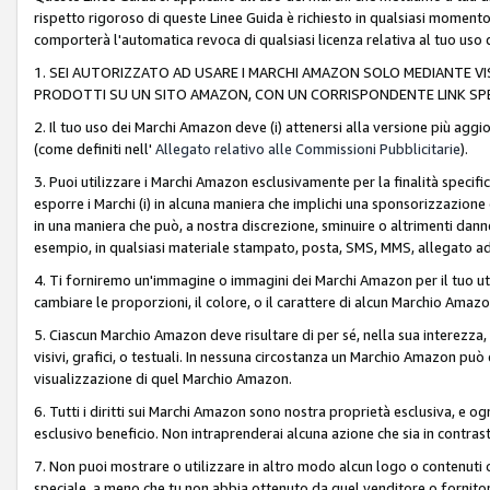
rispetto rigoroso di queste Linee Guida è richiesto in qualsiasi momento
comporterà l'automatica revoca di qualsiasi licenza relativa al tuo us
1. SEI AUTORIZZATO AD USARE I MARCHI AMAZON SOLO MEDIANTE VISU
PRODOTTI SU UN SITO AMAZON, CON UN CORRISPONDENTE LINK SPE
2. Il tuo uso dei Marchi Amazon deve (i) attenersi alla versione più agg
(come definiti nell'
Allegato relativo alle Commissioni Pubblicitarie
).
3. Puoi utilizzare i Marchi Amazon esclusivamente per la finalità speci
esporre i Marchi (i) in alcuna maniera che implichi una sponsorizzazione o 
in una maniera che può, a nostra discrezione, sminuire o altrimenti dann
esempio, in qualsiasi materiale stampato, posta, SMS, MMS, allegato ad 
4. Ti forniremo un'immagine o immagini dei Marchi Amazon per il tuo ut
cambiare le proporzioni, il colore, o il carattere di alcun Marchio Am
5. Ciascun Marchio Amazon deve risultare di per sé, nella sua interezza
visivi, grafici, o testuali. In nessuna circostanza un Marchio Amazon può
visualizzazione di quel Marchio Amazon.
6. Tutti i diritti sui Marchi Amazon sono nostra proprietà esclusiva, e
esclusivo beneficio. Non intraprenderai alcuna azione che sia in contrasto 
7. Non puoi mostrare o utilizzare in altro modo alcun logo o contenuti cr
speciale, a meno che tu non abbia ottenuto da quel venditore o fornitore