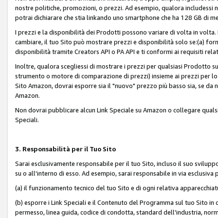
nostre politiche, promozioni, o prezzi. Ad esempio, qualora includessi
potrai dichiarare che stia linkando uno smartphone che ha 128 GB di m
I prezzi e la disponibilità dei Prodotti possono variare di volta in volta
cambiare, il tuo Sito può mostrare prezzi e disponibilità solo se:(a) fornia
disponibilità tramite Creators API o PA API e ti conformi ai requisiti rela
Inoltre, qualora scegliessi di mostrare i prezzi per qualsiasi Prodotto su
strumento o motore di comparazione di prezzi) insieme ai prezzi per lo s
Sito Amazon, dovrai esporre sia il "nuovo" prezzo più basso sia, se da noi
Amazon.
Non dovrai pubblicare alcun Link Speciale su Amazon o collegare qualsia
Speciali.
3. Responsabilità per il Tuo Sito
Sarai esclusivamente responsabile per il tuo Sito, incluso il suo svilu
su o all'interno di esso. Ad esempio, sarai responsabile in via esclusiva 
(a) il funzionamento tecnico del tuo Sito e di ogni relativa apparecchia
(b) esporre i Link Speciali e il Contenuto del Programma sul tuo Sito in 
permesso, linea guida, codice di condotta, standard dell'industria, norme