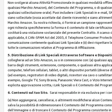
Non svolgerai alcuna Attività Promozionale in qualsiasi modalità offline, a
qualsiasi Marchio Amazon), del Contenuto del Programma, o di qualsiasi
qualsiasi sollecitazione orale). Puoi includere i Link Speciali in e-mail, 
siano sollecitate (ossia accettate dal cliente ricevente) e siano altriment
Marchio Amazon. Su nostra richiesta, ci fornirai un campione rappresentati
ogni richiesta specificheremo la forma e il contenuto di tale certificazi
costituirà una violazione sostanziale del presente Contratto. A scanso di 
applicabile, il CAN-SPAM Act del 2003, il Telephone Consumer Protection 
comunicazione contenente qualsiasi Link Speciale e (ii) devi rispettare l
tutte le comunicazioni relative al Programma di Affiliazione.
5. Distribuzione di Link Speciali Attraverso Software e Disposit
collegherai ad un Sito Amazon, su o in connessione con: (a) qualsiasi a
barra degli strumenti, estensione, componente, o qualsiasi altra applicazi
computer, telefoni cellulari, tablet, o altri dispositivi portatili (divers
(ad esempio, registratori di video digitali, ricevitori via cavo o satellitar
esempio, Google TV, Sony Bravia, Panasonic Viera Cast, o Vizio Internet 
esplicita approvazione scritta, i Link Speciali o il Contenuto del Pro
6. Contenuti sul tuo Sito.
Sarai responsabile in via esclusiva per i con
(a) Non aggiungerai, cancellerai, o altrimenti modificherai alcun Conte
salva la possibilità di ridimensionare il Contenuto del Programma consi
dell'immagine o di troncare il Contenuto del Programma consistente in un