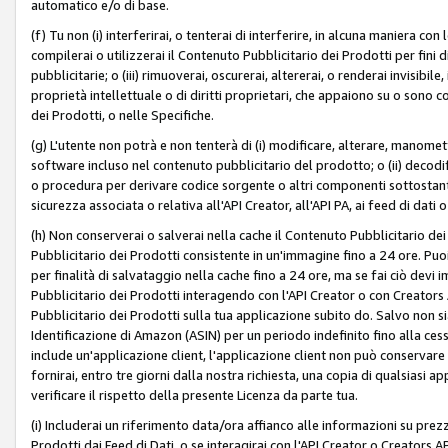
automatico e/o di base.
(f) Tu non (i) interferirai, o tenterai di interferire, in alcuna maniera co
compilerai o utilizzerai il Contenuto Pubblicitario dei Prodotti per fini di
pubblicitarie; o (iii) rimuoverai, oscurerai, altererai, o renderai invisibile, 
proprietà intellettuale o di diritti proprietari, che appaiono su o sono c
dei Prodotti, o nelle Specifiche.
(g) L'utente non potrà e non tenterà di (i) modificare, alterare, manomet
software incluso nel contenuto pubblicitario del prodotto; o (ii) decod
o procedura per derivare codice sorgente o altri componenti sottostan
sicurezza associata o relativa all'API Creator, all'API PA, ai feed di dati 
(h) Non conserverai o salverai nella cache il Contenuto Pubblicitario de
Pubblicitario dei Prodotti consistente in un'immagine fino a 24 ore. Puo
per finalità di salvataggio nella cache fino a 24 ore, ma se fai ciò d
Pubblicitario dei Prodotti interagendo con l'API Creator o con Creator
Pubblicitario dei Prodotti sulla tua applicazione subito do. Salvo non
Identificazione di Amazon (ASIN) per un periodo indefinito fino alla ce
include un'applicazione client, l'applicazione client non può conservare 
fornirai, entro tre giorni dalla nostra richiesta, una copia di qualsiasi ap
verificare il rispetto della presente Licenza da parte tua.
(i) Includerai un riferimento data/ora affianco alle informazioni su prezz
Prodotti dai Feed di Dati, o se interagirai con l'API Creator o Creators 