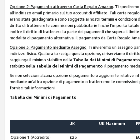
Opzione 2: Pagamento attraverso Carta Regalo Amazon
. Ti spediremo
all'indirizzo email primario sul tuo account di Affiliato. Tali carte rega
erano state guadagnate e sono soggette ai nostri termini e condizioni de
diritto di trattenere le commissioni pubblicitarie finché l'importo tota
inoltre il diritto di trattenere la parte dei pagamenti che supera il lim
modalità di pagamento alternativa. Il pagamento da Carta Regalo Amazo
Opzione 3: Pagamento mediante Assegno
. Ti invieremo un assegno par
indirizzo fisico. Qualora tu scelga questa opzione, ci riserviamo il diri
raggiunga il minimo stabilito nella
Tabella dei Minimi di Pagamento
stabilito nella
Tabella dei Minimi di Pagamento
. Il pagamento media
Se non selezioni alcuna opzione di pagamento o aggiorni le relative in
mediante un’altra opzione di pagamento o tratterremo le commissioni p
fornisci tali informazioni.
Tabella dei Minimi di Pagamento
UK
UK Maximum
FR
Opzione 1 (Accredito)
£25
E