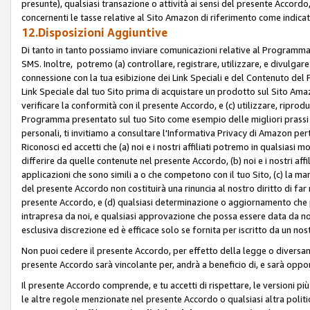
presunte), qualsiasi transazione o attività ai sensi del presente Accordo,
concernenti le tasse relative al Sito Amazon di riferimento come indicato
12.Disposizioni Aggiuntive
Di tanto in tanto possiamo inviare comunicazioni relative al Programma Af
SMS. Inoltre, potremo (a) controllare, registrare, utilizzare, e divulgare
connessione con la tua esibizione dei Link Speciali e del Contenuto del
Link Speciale dal tuo Sito prima di acquistare un prodotto sul Sito Amazo
verificare la conformità con il presente Accordo, e (c) utilizzare, ripro
Programma presentato sul tuo Sito come esempio delle migliori prassi n
personali, ti invitiamo a consultare l'Informativa Privacy di Amazon pert
Riconosci ed accetti che (a) noi e i nostri affiliati potremo in qualsiasi
differire da quelle contenute nel presente Accordo, (b) noi e i nostri af
applicazioni che sono simili a o che competono con il tuo Sito, (c) la 
del presente Accordo non costituirà una rinuncia al nostro diritto di far
presente Accordo, e (d) qualsiasi determinazione o aggiornamento che 
intrapresa da noi, e qualsiasi approvazione che possa essere data da noi
esclusiva discrezione ed è efficace solo se fornita per iscritto da un n
Non puoi cedere il presente Accordo, per effetto della legge o diversame
presente Accordo sarà vincolante per, andrà a beneficio di, e sarà opponib
Il presente Accordo comprende, e tu accetti di rispettare, le versioni più a
le altre regole menzionate nel presente Accordo o qualsiasi altra politic