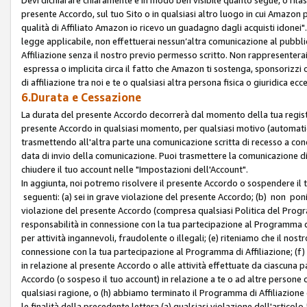
presente Accordo, sul tuo Sito o in qualsiasi altro luogo in cui Amazon
qualità di Affiliato Amazon io ricevo un guadagno dagli acquisti idonei"
legge applicabile, non effettuerai nessun’altra comunicazione al pubbl
Affiliazione senza il nostro previo permesso scritto. Non rappresenterai 
espressa o implicita circa il fatto che Amazon ti sostenga, sponsorizzi
di affiliazione tra noi e te o qualsiasi altra persona fisica o giuridica
6.Durata e Cessazione
La durata del presente Accordo decorrerà dal momento della tua registraz
presente Accordo in qualsiasi momento, per qualsiasi motivo (automaticam
trasmettendo all'altra parte una comunicazione scritta di recesso a cond
data di invio della comunicazione. Puoi trasmettere la comunicazione di
chiudere il tuo account nelle "Impostazioni dell'Account".
In aggiunta, noi potremo risolvere il presente Accordo o sospendere il
seguenti: (a) sei in grave violazione del presente Accordo; (b) non poni
violazione del presente Accordo (compresa qualsiasi Politica del Program
responsabilità in connessione con la tua partecipazione al Programma di 
per attività ingannevoli, fraudolente o illegali; (e) riteniamo che il n
connessione con la tua partecipazione al Programma di Affiliazione; (f)
in relazione al presente Accordo o alle attività effettuate da ciascuna
Accordo (o sospeso il tuo account) in relazione a te o ad altre persone c
qualsiasi ragione, o (h) abbiamo terminato il Programma di Affiliazione
le finalità della precedente lettera (a) qualsiasi violazione dell'artic