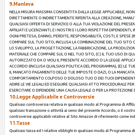
9.Manleva
NELLA MISURA MASSIMA CONSENTITA DALLA LEGGE APPLICABILE, NO
DIRETTAMENTE O INDIRETTAMENTE RIFERITA ALLA CREAZIONE, MANUT
QUALSIASI OFFERTA DI SERVIZIO) O ALLA TUA VIOLAZIONE DEL PRESE
AFFILIATI E LICENZIANTI, E I NOSTRI E I LORO RISPETTIVI DIPENDENT
OGNI PRETESA, DANNO, PERDITE, RESPONSABILITÀ, COSTI, E SPESE (IN
COMPARE SUL TUO SITO, INCLUSA LA COMBINAZIONE DEL TUO SITO O D
LO SVILUPPO, LA PROGETTAZIONE, LA FABBRICAZIONE, LA PRODUZIONE
MATERIALE CHE COMPARE SUL O NEL TUO SITO, (C) IL TUO USO DI QUA
AUTORIZZATO DA O VIOLI IL PRESENTE ACCORDO O LA LEGGE APPLICA
ACCORDO (INCLUSA QUALSIASI POLITICA DEL PROGRAMMA), (E) LE TU
IL MANCATO PAGAMENTO DELLE TUE IMPOSTE O DAZI, O LA MANCATA O
COMPORTAMENTO COLPOSO O DOLOSO TUO O DEI TUOI DIPENDENTI
ADIRE LE VIE LEGALI ED ESEGUIRE QUALSIASI ATTO PROCEDURALE PE
ESERCITARE O DIFENDERE UNA CAUSA LEGALE O PER LA PROTEZIONE DEI
10.Legge Applicabile e Controversie
Qualsiasi controversia relativa in qualsiasi modo al Programma di Affil
qualsiasi transazione o attività ai sensi del presente Accordo, o il vostro
controversie applicabili relative al Sito Amazon di riferimento come indi
11.Tasse
Qualsiasi tassa ed I relative obblighi in qualsiasi modo al Programma di