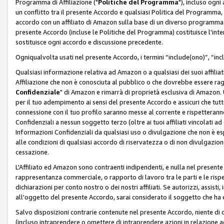
Programma di Affiliazione ("
Politiche del Programma
"), incluso ogn
un conflitto tra il presente Accordo e qualsiasi Politica del Programma, 
accordo con un affiliato di Amazon sulla base di un diverso programma d
presente Accordo (incluse le Politiche del Programma) costituisce l'int
sostituisce ogni accordo e discussione precedente.
Ogniqualvolta usati nel presente Accordo, i termini “include(ono)”, “inc
Qualsiasi informazione relativa ad Amazon o a qualsiasi dei suoi affilia
Affiliazione che non è conosciuta al pubblico o che dovrebbe essere ra
Confidenziale
" di Amazon e rimarrà di proprietà esclusiva di Amazon. 
per il tuo adempimento ai sensi del presente Accordo e assicuri che tutt
connessione con il tuo profilo saranno messe al corrente e rispetterann
Confidenziali a nessun soggetto terzo (oltre ai tuoi affiliati vincolati a
Informazioni Confidenziali da qualsiasi uso o divulgazione che non è e
alle condizioni di qualsiasi accordo di riservatezza o di non divulgazione 
cessazione.
L'Affiliato ed Amazon sono contraenti indipendenti, e nulla nel presente
rappresentanza commerciale, o rapporto di lavoro tra le parti e le rispe
dichiarazioni per conto nostro o dei nostri affiliati. Se autorizzi, assisti,
all'oggetto del presente Accordo, sarai considerato il soggetto che ha 
Salvo disposizioni contrarie contenute nel presente Accordo, niente di q
(incluso intraprendere o omettere di intraprendere azioni in relazione a