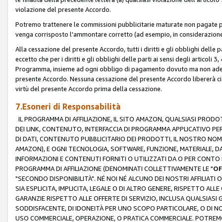
violazione del presente Accordo.
Potremo trattenere le commissioni pubblicitarie maturate non pagate pe
venga corrisposto l'ammontare corretto (ad esempio, in considerazione 
Alla cessazione del presente Accordo, tutti i diritti e gli obblighi delle 
eccetto che per i diritti e gli obblighi delle parti ai sensi degli articoli 
Programma, insieme ad ogni obbligo di pagamento dovuto ma non adempi
presente Accordo. Nessuna cessazione del presente Accordo libererà cia
virtù del presente Accordo prima della cessazione.
7.Esoneri di Responsabilità
IL PROGRAMMA DI AFFILIAZIONE, IL SITO AMAZON, QUALSIASI PRODO
DEI LINK, CONTENUTO, INTERFACCIA DI PROGRAMMA APPLICATIVO PER
DI DATI, CONTENUTO PUBBLICITARIO DEI PRODOTTI, IL NOSTRO NOME 
AMAZON), E OGNI TECNOLOGIA, SOFTWARE, FUNZIONE, MATERIALE, DAT
INFORMAZIONI E CONTENUTI FORNITI O UTILIZZATI DA O PER CONTO N
PROGRAMMA DI AFFILIAZIONE (DENOMINATI COLLETTIVAMENTE LE "
OF
"SECONDO DISPONIBILITÀ". NÉ NOI NÉ ALCUNO DEI NOSTRI AFFILIATI 
SIA ESPLICITA, IMPLICITA, LEGALE O DI ALTRO GENERE, RISPETTO ALLE
GARANZIE RISPETTO ALLE OFFERTE DI SERVIZIO, INCLUSA QUALSIASI G
SODDISFACENTE, DI IDONEITÀ PER UNO SCOPO PARTICOLARE, O DI NO
USO COMMERCIALE, OPERAZIONE, O PRATICA COMMERCIALE. POTREMO 