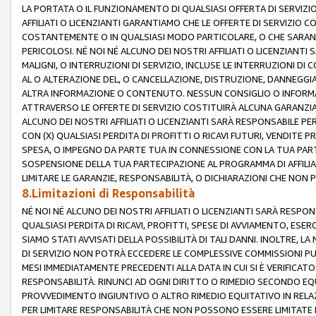
LA PORTATA O IL FUNZIONAMENTO DI QUALSIASI OFFERTA DI SERVIZIO
AFFILIATI O LICENZIANTI GARANTIAMO CHE LE OFFERTE DI SERVIZI
COSTANTEMENTE O IN QUALSIASI MODO PARTICOLARE, O CHE SARANN
PERICOLOSI. NÉ NOI NÉ ALCUNO DEI NOSTRI AFFILIATI O LICENZIANTI
MALIGNI, O INTERRUZIONI DI SERVIZIO, INCLUSE LE INTERRUZIONI D
AL O ALTERAZIONE DEL, O CANCELLAZIONE, DISTRUZIONE, DANNEGGIA
ALTRA INFORMAZIONE O CONTENUTO. NESSUN CONSIGLIO O INFORMAZ
ATTRAVERSO LE OFFERTE DI SERVIZIO COSTITUIRÀ ALCUNA GARANZI
ALCUNO DEI NOSTRI AFFILIATI O LICENZIANTI SARÀ RESPONSABILE P
CON (X) QUALSIASI PERDITA DI PROFITTI O RICAVI FUTURI, VENDITE P
SPESA, O IMPEGNO DA PARTE TUA IN CONNESSIONE CON LA TUA PARTE
SOSPENSIONE DELLA TUA PARTECIPAZIONE AL PROGRAMMA DI AFFILIA
LIMITARE LE GARANZIE, RESPONSABILITÀ, O DICHIARAZIONI CHE NON 
8.Limitazioni di Responsabilità
NÉ NOI NÉ ALCUNO DEI NOSTRI AFFILIATI O LICENZIANTI SARÀ RESPONS
QUALSIASI PERDITA DI RICAVI, PROFITTI, SPESE DI AVVIAMENTO, ESE
SIAMO STATI AVVISATI DELLA POSSIBILITÀ DI TALI DANNI. INOLTRE,
DI SERVIZIO NON POTRÀ ECCEDERE LE COMPLESSIVE COMMISSIONI PU
MESI IMMEDIATAMENTE PRECEDENTI ALLA DATA IN CUI SI È VERIFICAT
RESPONSABILITÀ. RINUNCI AD OGNI DIRITTO O RIMEDIO SECONDO EQUI
PROVVEDIMENTO INGIUNTIVO O ALTRO RIMEDIO EQUITATIVO IN RELA
PER LIMITARE RESPONSABILITÀ CHE NON POSSONO ESSERE LIMITATE I