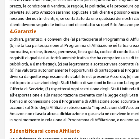
prezzi, le condizioni di vendita, le regole, le politiche, e le procedure ope
previste sul Sito Amazon saranno applicate a tali clienti e possono ess
nessuno dei nostri clienti, e, se contattato da uno qualsiasi dei nostri cl
clienti devono seguire le indicazioni di contatto su quel Sito Amazon per
4.Garanzie
Dichiari, garantisci, e convieni che (a) parteciperai al Programma di Affil
(b) né la tua partecipazione al Programma di Affiliazione né la tua crea
normativa, ordine, licenza, permesso, linea guida, codice di condotta, 
requisiti di qualsiasi autorità amministrativa che ha competenza su di te
pubblicità, e il marketing), (c) sei legittimato a sottoscrivere contratti
(d) hai valutato autonomamente l'opportunità di partecipare al Programm
diversa da quelle espressamente stabilite nel presente Accordo, (e) non 
sottoposto a sanzioni degli Stati Uniti o di sanzioni in linea con la legge
Offerta di Servizio; (f) rispetterai ogni restrizione degli Stati Uniti rel
all’esportazione e alla riesportazione coerente con la legge degli Stati U
fornisci in connessione con il Programma di Affiliazione sono accurate
account sul Sito degli Affiliati e selezionando "Impostazioni dell'Accoun
Amazon non rilascia alcuna dichiarazione o garanzia né conviene in merit
in ogni momento in relazione al Programma di Affiliazione, e noi non sa
5.Identificarsi come Affiliato
Devi dichiarare chiaramente e in modo ben visibile quanto segue, o ril