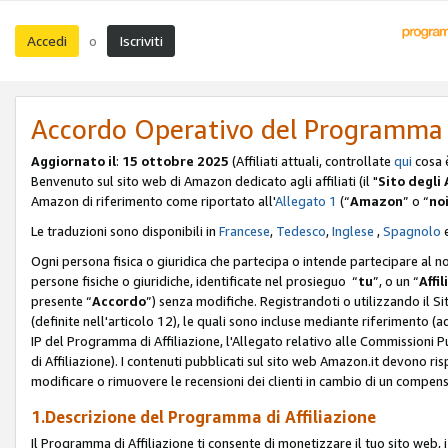
Accedi
Iscriviti
o
Accordo Operativo del Programma d
Aggiornato il
:
15 ottobre 2025
(Affiliati attuali, controllate
qui
cosa 
Benvenuto sul sito web di Amazon dedicato agli affiliati (il "
Sito degli A
Amazon di riferimento come riportato all'
Allegato 1
(“
Amazon
” o “
no
Le traduzioni sono disponibili in
Francese
,
Tedesco
,
Inglese
,
Spagnolo
Ogni persona fisica o giuridica che partecipa o intende partecipare al n
persone fisiche o giuridiche, identificate nel prosieguo “
tu
”, o un “
Affil
presente “
Accordo
”) senza modifiche. Registrandoti o utilizzando il Sito
(definite nell'articolo 12), le quali sono incluse mediante riferimento (a
IP del Programma di Affiliazione, l'Allegato relativo alle Commissioni 
di Affiliazione). I contenuti pubblicati sul sito web Amazon.it devono ris
modificare o rimuovere le recensioni dei clienti in cambio di un compens
1.Descrizione del Programma di Affiliazione
Il Programma di Affiliazione ti consente di monetizzare il tuo sito web, 