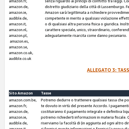
amazon.fr,
senza riguardo ai principi di conflitto tra leggi. C
amazon.de,
distretto giudiziario della città di Lussemburgo. 
amazon.ie,
Amazon sarà legittimata a richiedere provvedimenti 
audible.de,
competente in merito a qualsiasi violazione effettiv
amazon.it,
o di qualsiasi altra persona fisica o giuridica. Ino
amazon.nl,
carattere speciale, unico, straordinario, conferen
amazon.pl,
adeguatamente risarcita come danno pecuniario.
amazon.es,
amazon.se,
amazon.co.uk,
audible.co.uk
ALLEGATO 3: TAS
Sito Amazon
Tasse
amazon.com.be,
Potremo dedurre o trattenere qualsiasi tassa che p
amazon.fr,
te dovuto in virtù del presente Accordo. I pagamenti c
amazon.de,
costituiranno il pagamento integrale e definitiva liq
amazon.ie,
potremo richiederti informazioni in materia fiscale. Qu
audible.de,
riserviamo la facoltà di (in aggiunta ad ogni altro di
amazon.it,
ci fornisci queste informazioni o fornisci la prova 