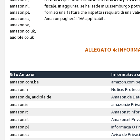
amazon.nl,
fiscale. In aggiunta, se hai sede in Lussemburgo potr
amazon.pl,
fornisci una fattura che rispetta i requisiti di una va
amazon.es,
Amazon pagherà l'IVA applicabile.
amazon.se,
amazon.co.uk,
audible.co.uk
ALLEGATO 4: INFORM
Sito Amazon
Informativa su
amazon.com.be
amazon.com.be 
amazon.fr
Notice: Protect
amazon.de, audible.de
Amazon.de Dat
amazon.ie
amazon.ie Priv
amazon.it
Amazon.it Infor
amazon.nl
Amazon.nl Priv
amazon.pl
Informacja O P
amazon.es
Aviso de Priva