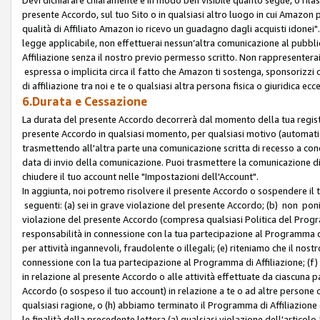
presente Accordo, sul tuo Sito o in qualsiasi altro luogo in cui Amazon
qualità di Affiliato Amazon io ricevo un guadagno dagli acquisti idonei"
legge applicabile, non effettuerai nessun’altra comunicazione al pubbl
Affiliazione senza il nostro previo permesso scritto. Non rappresenterai 
espressa o implicita circa il fatto che Amazon ti sostenga, sponsorizzi
di affiliazione tra noi e te o qualsiasi altra persona fisica o giuridica
6.Durata e Cessazione
La durata del presente Accordo decorrerà dal momento della tua registraz
presente Accordo in qualsiasi momento, per qualsiasi motivo (automaticam
trasmettendo all'altra parte una comunicazione scritta di recesso a cond
data di invio della comunicazione. Puoi trasmettere la comunicazione di
chiudere il tuo account nelle "Impostazioni dell'Account".
In aggiunta, noi potremo risolvere il presente Accordo o sospendere il
seguenti: (a) sei in grave violazione del presente Accordo; (b) non poni
violazione del presente Accordo (compresa qualsiasi Politica del Program
responsabilità in connessione con la tua partecipazione al Programma di 
per attività ingannevoli, fraudolente o illegali; (e) riteniamo che il n
connessione con la tua partecipazione al Programma di Affiliazione; (f)
in relazione al presente Accordo o alle attività effettuate da ciascuna
Accordo (o sospeso il tuo account) in relazione a te o ad altre persone c
qualsiasi ragione, o (h) abbiamo terminato il Programma di Affiliazione
le finalità della precedente lettera (a) qualsiasi violazione dell'artic