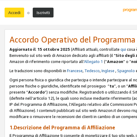
Accedi
Iscriviti
o
Accordo Operativo del Programma d
Aggiornato il
:
15 ottobre 2025
(Affiliati attuali, controllate
qui
cosa 
Benvenuto sul sito web di Amazon dedicato agli affiliati (il "
Sito degli A
Amazon di riferimento come riportato all'
Allegato 1
(“
Amazon
” o “
no
Le traduzioni sono disponibili in
Francese
,
Tedesco
,
Inglese
,
Spagnolo
Ogni persona fisica o giuridica che partecipa o intende partecipare al n
persone fisiche o giuridiche, identificate nel prosieguo “
tu
”, o un “
Affil
presente “
Accordo
”) senza modifiche. Registrandoti o utilizzando il Sito
(definite nell'articolo 12), le quali sono incluse mediante riferimento (a
IP del Programma di Affiliazione, l'Allegato relativo alle Commissioni 
di Affiliazione). I contenuti pubblicati sul sito web Amazon.it devono ris
modificare o rimuovere le recensioni dei clienti in cambio di un compens
1.Descrizione del Programma di Affiliazione
Il Programma di Affiliazione ti consente di monetizzare il tuo sito web, 