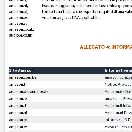
amazon.nl,
fiscale. In aggiunta, se hai sede in Lussemburgo potr
amazon.pl,
fornisci una fattura che rispetta i requisiti di una va
amazon.es,
Amazon pagherà l'IVA applicabile.
amazon.se,
amazon.co.uk,
audible.co.uk
ALLEGATO 4: INFORM
Sito Amazon
Informativa su
amazon.com.be
amazon.com.be 
amazon.fr
Notice: Protect
amazon.de, audible.de
Amazon.de Dat
amazon.ie
amazon.ie Priv
amazon.it
Amazon.it Infor
amazon.nl
Amazon.nl Priv
amazon.pl
Informacja O P
amazon.es
Aviso de Priva