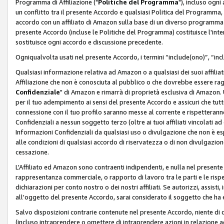
Programma di Affiliazione ("
Politiche del Programma
"), incluso ogn
un conflitto tra il presente Accordo e qualsiasi Politica del Programma, 
accordo con un affiliato di Amazon sulla base di un diverso programma d
presente Accordo (incluse le Politiche del Programma) costituisce l'int
sostituisce ogni accordo e discussione precedente.
Ogniqualvolta usati nel presente Accordo, i termini “include(ono)”, “inc
Qualsiasi informazione relativa ad Amazon o a qualsiasi dei suoi affilia
Affiliazione che non è conosciuta al pubblico o che dovrebbe essere ra
Confidenziale
" di Amazon e rimarrà di proprietà esclusiva di Amazon. 
per il tuo adempimento ai sensi del presente Accordo e assicuri che tutt
connessione con il tuo profilo saranno messe al corrente e rispetterann
Confidenziali a nessun soggetto terzo (oltre ai tuoi affiliati vincolati a
Informazioni Confidenziali da qualsiasi uso o divulgazione che non è e
alle condizioni di qualsiasi accordo di riservatezza o di non divulgazione 
cessazione.
L'Affiliato ed Amazon sono contraenti indipendenti, e nulla nel presente
rappresentanza commerciale, o rapporto di lavoro tra le parti e le rispe
dichiarazioni per conto nostro o dei nostri affiliati. Se autorizzi, assisti,
all'oggetto del presente Accordo, sarai considerato il soggetto che ha 
Salvo disposizioni contrarie contenute nel presente Accordo, niente di q
(incluso intraprendere o omettere di intraprendere azioni in relazione a