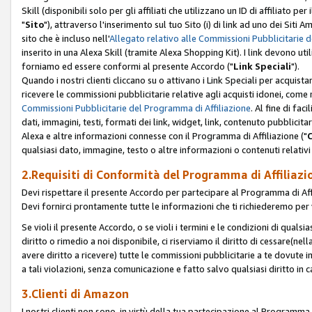
Skill (disponibili solo per gli affiliati che utilizzano un ID di affiliato
"
Sito
"), attraverso l'inserimento sul tuo Sito (i) di link ad uno dei Siti A
sito che è incluso nell'
Allegato relativo alle Commissioni Pubblicitarie 
inserito in una Alexa Skill (tramite Alexa Shopping Kit). I link devono u
forniamo ed essere conformi al presente Accordo ("
Link Speciali
").
Quando i nostri clienti cliccano su o attivano i Link Speciali per acquis
ricevere le commissioni pubblicitarie relative agli acquisti idonei, come 
Commissioni Pubblicitarie del Programma di Affiliazione
. Al fine di fa
dati, immagini, testi, formati dei link, widget, link, contenuto pubblicita
Alexa e altre informazioni connesse con il Programma di Affiliazione ("
qualsiasi dato, immagine, testo o altre informazioni o contenuti relativi 
2.Requisiti di Conformità del Programma di Affiliazi
Devi rispettare il presente Accordo per partecipare al Programma di Affi
Devi fornirci prontamente tutte le informazioni che ti richiederemo per 
Se violi il presente Accordo, o se violi i termini e le condizioni di quals
diritto o rimedio a noi disponibile, ci riserviamo il diritto di cessare(n
avere diritto a ricevere) tutte le commissioni pubblicitarie a te dovute
a tali violazioni, senza comunicazione e fatto salvo qualsiasi diritto in
3.Clienti di Amazon
I nostri clienti non sono, in virtù della tua partecipazione al Programma d