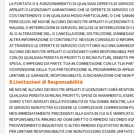
LA PORTATA O IL FUNZIONAMENTO DI QUALSIASI OFFERTA DI SERVIZIO
AFFILIATI O LICENZIANTI GARANTIAMO CHE LE OFFERTE DI SERVIZI
COSTANTEMENTE O IN QUALSIASI MODO PARTICOLARE, O CHE SARANN
PERICOLOSI. NÉ NOI NÉ ALCUNO DEI NOSTRI AFFILIATI O LICENZIANTI
MALIGNI, O INTERRUZIONI DI SERVIZIO, INCLUSE LE INTERRUZIONI D
AL O ALTERAZIONE DEL, O CANCELLAZIONE, DISTRUZIONE, DANNEGGIA
ALTRA INFORMAZIONE O CONTENUTO. NESSUN CONSIGLIO O INFORMAZ
ATTRAVERSO LE OFFERTE DI SERVIZIO COSTITUIRÀ ALCUNA GARANZI
ALCUNO DEI NOSTRI AFFILIATI O LICENZIANTI SARÀ RESPONSABILE P
CON (X) QUALSIASI PERDITA DI PROFITTI O RICAVI FUTURI, VENDITE P
SPESA, O IMPEGNO DA PARTE TUA IN CONNESSIONE CON LA TUA PARTE
SOSPENSIONE DELLA TUA PARTECIPAZIONE AL PROGRAMMA DI AFFILIA
LIMITARE LE GARANZIE, RESPONSABILITÀ, O DICHIARAZIONI CHE NON 
8.Limitazioni di Responsabilità
NÉ NOI NÉ ALCUNO DEI NOSTRI AFFILIATI O LICENZIANTI SARÀ RESPONS
QUALSIASI PERDITA DI RICAVI, PROFITTI, SPESE DI AVVIAMENTO, ESE
SIAMO STATI AVVISATI DELLA POSSIBILITÀ DI TALI DANNI. INOLTRE,
DI SERVIZIO NON POTRÀ ECCEDERE LE COMPLESSIVE COMMISSIONI PU
MESI IMMEDIATAMENTE PRECEDENTI ALLA DATA IN CUI SI È VERIFICAT
RESPONSABILITÀ. RINUNCI AD OGNI DIRITTO O RIMEDIO SECONDO EQUI
PROVVEDIMENTO INGIUNTIVO O ALTRO RIMEDIO EQUITATIVO IN RELA
PER LIMITARE RESPONSABILITÀ CHE NON POSSONO ESSERE LIMITATE I