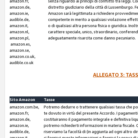
amazon.fr,
senza riguardo ai principi di conflitto tra leggi. C
amazon.de,
distretto giudiziario della città di Lussemburgo. 
amazon.ie,
Amazon sarà legittimata a richiedere provvedimenti 
audible.de,
competente in merito a qualsiasi violazione effettiv
amazon.it,
o di qualsiasi altra persona fisica o giuridica. Ino
amazon.nl,
carattere speciale, unico, straordinario, conferen
amazon.pl,
adeguatamente risarcita come danno pecuniario.
amazon.es,
amazon.se,
amazon.co.uk,
audible.co.uk
ALLEGATO 3: TAS
Sito Amazon
Tasse
amazon.com.be,
Potremo dedurre o trattenere qualsiasi tassa che p
amazon.fr,
te dovuto in virtù del presente Accordo. I pagamenti c
amazon.de,
costituiranno il pagamento integrale e definitiva liq
amazon.ie,
potremo richiederti informazioni in materia fiscale. Qu
audible.de,
riserviamo la facoltà di (in aggiunta ad ogni altro di
amazon.it,
ci fornisci queste informazioni o fornisci la prova 