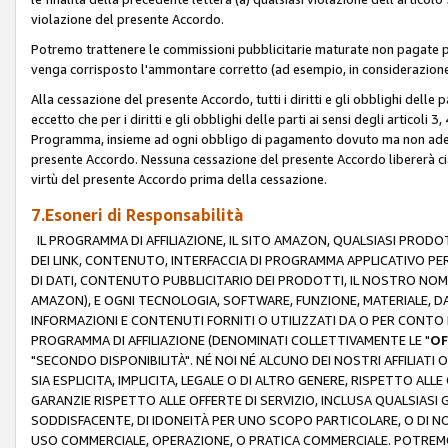
violazione del presente Accordo.
Potremo trattenere le commissioni pubblicitarie maturate non pagate pe
venga corrisposto l'ammontare corretto (ad esempio, in considerazione 
Alla cessazione del presente Accordo, tutti i diritti e gli obblighi delle 
eccetto che per i diritti e gli obblighi delle parti ai sensi degli articoli 
Programma, insieme ad ogni obbligo di pagamento dovuto ma non adempi
presente Accordo. Nessuna cessazione del presente Accordo libererà cia
virtù del presente Accordo prima della cessazione.
7.Esoneri di Responsabilità
IL PROGRAMMA DI AFFILIAZIONE, IL SITO AMAZON, QUALSIASI PRODO
DEI LINK, CONTENUTO, INTERFACCIA DI PROGRAMMA APPLICATIVO PER
DI DATI, CONTENUTO PUBBLICITARIO DEI PRODOTTI, IL NOSTRO NOME 
AMAZON), E OGNI TECNOLOGIA, SOFTWARE, FUNZIONE, MATERIALE, DAT
INFORMAZIONI E CONTENUTI FORNITI O UTILIZZATI DA O PER CONTO N
PROGRAMMA DI AFFILIAZIONE (DENOMINATI COLLETTIVAMENTE LE "
OF
"SECONDO DISPONIBILITÀ". NÉ NOI NÉ ALCUNO DEI NOSTRI AFFILIATI 
SIA ESPLICITA, IMPLICITA, LEGALE O DI ALTRO GENERE, RISPETTO ALLE
GARANZIE RISPETTO ALLE OFFERTE DI SERVIZIO, INCLUSA QUALSIASI G
SODDISFACENTE, DI IDONEITÀ PER UNO SCOPO PARTICOLARE, O DI NO
USO COMMERCIALE, OPERAZIONE, O PRATICA COMMERCIALE. POTREMO 