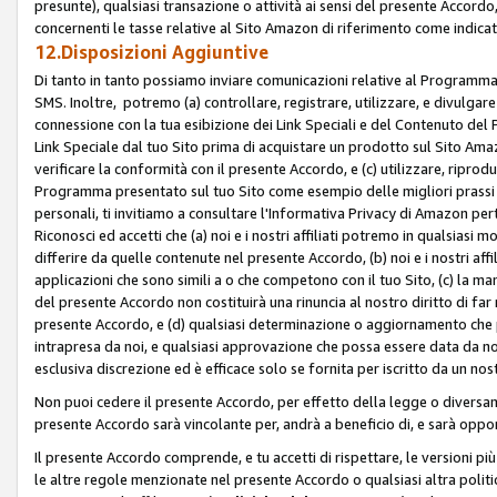
presunte), qualsiasi transazione o attività ai sensi del presente Accordo,
concernenti le tasse relative al Sito Amazon di riferimento come indicato
12.Disposizioni Aggiuntive
Di tanto in tanto possiamo inviare comunicazioni relative al Programma Af
SMS. Inoltre, potremo (a) controllare, registrare, utilizzare, e divulgare
connessione con la tua esibizione dei Link Speciali e del Contenuto del
Link Speciale dal tuo Sito prima di acquistare un prodotto sul Sito Amazo
verificare la conformità con il presente Accordo, e (c) utilizzare, ripro
Programma presentato sul tuo Sito come esempio delle migliori prassi n
personali, ti invitiamo a consultare l'Informativa Privacy di Amazon pert
Riconosci ed accetti che (a) noi e i nostri affiliati potremo in qualsiasi
differire da quelle contenute nel presente Accordo, (b) noi e i nostri af
applicazioni che sono simili a o che competono con il tuo Sito, (c) la 
del presente Accordo non costituirà una rinuncia al nostro diritto di far
presente Accordo, e (d) qualsiasi determinazione o aggiornamento che 
intrapresa da noi, e qualsiasi approvazione che possa essere data da noi
esclusiva discrezione ed è efficace solo se fornita per iscritto da un n
Non puoi cedere il presente Accordo, per effetto della legge o diversame
presente Accordo sarà vincolante per, andrà a beneficio di, e sarà opponib
Il presente Accordo comprende, e tu accetti di rispettare, le versioni più a
le altre regole menzionate nel presente Accordo o qualsiasi altra politic