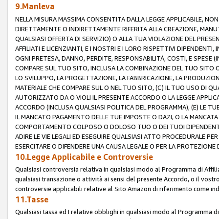
9.Manleva
NELLA MISURA MASSIMA CONSENTITA DALLA LEGGE APPLICABILE, NO
DIRETTAMENTE O INDIRETTAMENTE RIFERITA ALLA CREAZIONE, MANUT
QUALSIASI OFFERTA DI SERVIZIO) O ALLA TUA VIOLAZIONE DEL PRESE
AFFILIATI E LICENZIANTI, E I NOSTRI E I LORO RISPETTIVI DIPENDENT
OGNI PRETESA, DANNO, PERDITE, RESPONSABILITÀ, COSTI, E SPESE (IN
COMPARE SUL TUO SITO, INCLUSA LA COMBINAZIONE DEL TUO SITO O D
LO SVILUPPO, LA PROGETTAZIONE, LA FABBRICAZIONE, LA PRODUZIONE
MATERIALE CHE COMPARE SUL O NEL TUO SITO, (C) IL TUO USO DI QUA
AUTORIZZATO DA O VIOLI IL PRESENTE ACCORDO O LA LEGGE APPLICA
ACCORDO (INCLUSA QUALSIASI POLITICA DEL PROGRAMMA), (E) LE TU
IL MANCATO PAGAMENTO DELLE TUE IMPOSTE O DAZI, O LA MANCATA O
COMPORTAMENTO COLPOSO O DOLOSO TUO O DEI TUOI DIPENDENTI
ADIRE LE VIE LEGALI ED ESEGUIRE QUALSIASI ATTO PROCEDURALE PE
ESERCITARE O DIFENDERE UNA CAUSA LEGALE O PER LA PROTEZIONE DEI
10.Legge Applicabile e Controversie
Qualsiasi controversia relativa in qualsiasi modo al Programma di Affil
qualsiasi transazione o attività ai sensi del presente Accordo, o il vostro
controversie applicabili relative al Sito Amazon di riferimento come indi
11.Tasse
Qualsiasi tassa ed I relative obblighi in qualsiasi modo al Programma di