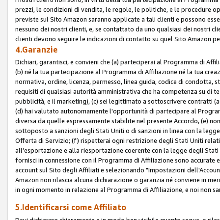
prezzi, le condizioni di vendita, le regole, le politiche, e le procedure ope
previste sul Sito Amazon saranno applicate a tali clienti e possono ess
nessuno dei nostri clienti, e, se contattato da uno qualsiasi dei nostri cl
clienti devono seguire le indicazioni di contatto su quel Sito Amazon per
4.Garanzie
Dichiari, garantisci, e convieni che (a) parteciperai al Programma di Affil
(b) né la tua partecipazione al Programma di Affiliazione né la tua crea
normativa, ordine, licenza, permesso, linea guida, codice di condotta, 
requisiti di qualsiasi autorità amministrativa che ha competenza su di te
pubblicità, e il marketing), (c) sei legittimato a sottoscrivere contratti
(d) hai valutato autonomamente l'opportunità di partecipare al Programm
diversa da quelle espressamente stabilite nel presente Accordo, (e) non 
sottoposto a sanzioni degli Stati Uniti o di sanzioni in linea con la legge
Offerta di Servizio; (f) rispetterai ogni restrizione degli Stati Uniti rel
all’esportazione e alla riesportazione coerente con la legge degli Stati U
fornisci in connessione con il Programma di Affiliazione sono accurate
account sul Sito degli Affiliati e selezionando "Impostazioni dell'Accoun
Amazon non rilascia alcuna dichiarazione o garanzia né conviene in merit
in ogni momento in relazione al Programma di Affiliazione, e noi non sa
5.Identificarsi come Affiliato
Devi dichiarare chiaramente e in modo ben visibile quanto segue, o ril