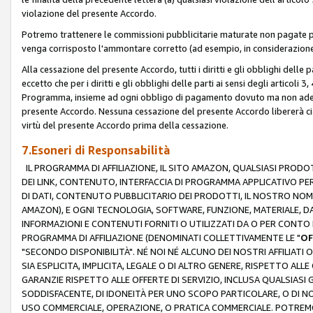
violazione del presente Accordo.
Potremo trattenere le commissioni pubblicitarie maturate non pagate pe
venga corrisposto l'ammontare corretto (ad esempio, in considerazione 
Alla cessazione del presente Accordo, tutti i diritti e gli obblighi delle 
eccetto che per i diritti e gli obblighi delle parti ai sensi degli articoli 
Programma, insieme ad ogni obbligo di pagamento dovuto ma non adempi
presente Accordo. Nessuna cessazione del presente Accordo libererà cia
virtù del presente Accordo prima della cessazione.
7.Esoneri di Responsabilità
IL PROGRAMMA DI AFFILIAZIONE, IL SITO AMAZON, QUALSIASI PRODO
DEI LINK, CONTENUTO, INTERFACCIA DI PROGRAMMA APPLICATIVO PER
DI DATI, CONTENUTO PUBBLICITARIO DEI PRODOTTI, IL NOSTRO NOME 
AMAZON), E OGNI TECNOLOGIA, SOFTWARE, FUNZIONE, MATERIALE, DAT
INFORMAZIONI E CONTENUTI FORNITI O UTILIZZATI DA O PER CONTO N
PROGRAMMA DI AFFILIAZIONE (DENOMINATI COLLETTIVAMENTE LE "
OF
"SECONDO DISPONIBILITÀ". NÉ NOI NÉ ALCUNO DEI NOSTRI AFFILIATI 
SIA ESPLICITA, IMPLICITA, LEGALE O DI ALTRO GENERE, RISPETTO ALLE
GARANZIE RISPETTO ALLE OFFERTE DI SERVIZIO, INCLUSA QUALSIASI G
SODDISFACENTE, DI IDONEITÀ PER UNO SCOPO PARTICOLARE, O DI NO
USO COMMERCIALE, OPERAZIONE, O PRATICA COMMERCIALE. POTREMO 