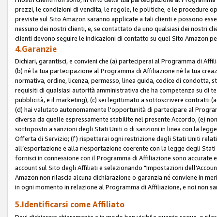
prezzi, le condizioni di vendita, le regole, le politiche, e le procedure ope
previste sul Sito Amazon saranno applicate a tali clienti e possono ess
nessuno dei nostri clienti, e, se contattato da uno qualsiasi dei nostri cl
clienti devono seguire le indicazioni di contatto su quel Sito Amazon per
4.Garanzie
Dichiari, garantisci, e convieni che (a) parteciperai al Programma di Affil
(b) né la tua partecipazione al Programma di Affiliazione né la tua crea
normativa, ordine, licenza, permesso, linea guida, codice di condotta, 
requisiti di qualsiasi autorità amministrativa che ha competenza su di te
pubblicità, e il marketing), (c) sei legittimato a sottoscrivere contratti
(d) hai valutato autonomamente l'opportunità di partecipare al Programm
diversa da quelle espressamente stabilite nel presente Accordo, (e) non 
sottoposto a sanzioni degli Stati Uniti o di sanzioni in linea con la legge
Offerta di Servizio; (f) rispetterai ogni restrizione degli Stati Uniti rel
all’esportazione e alla riesportazione coerente con la legge degli Stati U
fornisci in connessione con il Programma di Affiliazione sono accurate
account sul Sito degli Affiliati e selezionando "Impostazioni dell'Accoun
Amazon non rilascia alcuna dichiarazione o garanzia né conviene in merit
in ogni momento in relazione al Programma di Affiliazione, e noi non sa
5.Identificarsi come Affiliato
Devi dichiarare chiaramente e in modo ben visibile quanto segue, o ril