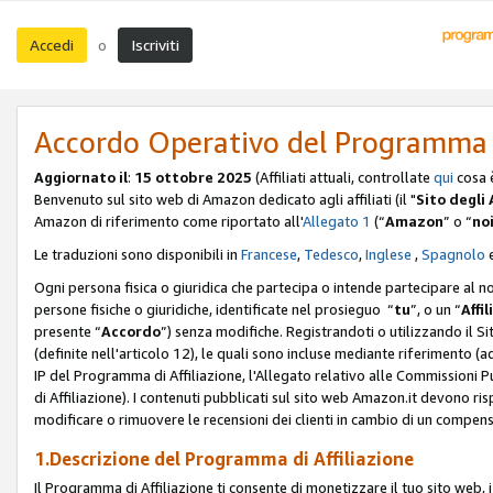
Accedi
Iscriviti
o
Accordo Operativo del Programma d
Aggiornato il
:
15 ottobre 2025
(Affiliati attuali, controllate
qui
cosa 
Benvenuto sul sito web di Amazon dedicato agli affiliati (il "
Sito degli A
Amazon di riferimento come riportato all'
Allegato 1
(“
Amazon
” o “
no
Le traduzioni sono disponibili in
Francese
,
Tedesco
,
Inglese
,
Spagnolo
Ogni persona fisica o giuridica che partecipa o intende partecipare al n
persone fisiche o giuridiche, identificate nel prosieguo “
tu
”, o un “
Affil
presente “
Accordo
”) senza modifiche. Registrandoti o utilizzando il Sito
(definite nell'articolo 12), le quali sono incluse mediante riferimento (a
IP del Programma di Affiliazione, l'Allegato relativo alle Commissioni 
di Affiliazione). I contenuti pubblicati sul sito web Amazon.it devono ris
modificare o rimuovere le recensioni dei clienti in cambio di un compens
1.Descrizione del Programma di Affiliazione
Il Programma di Affiliazione ti consente di monetizzare il tuo sito web, 