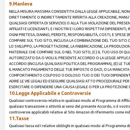
9.Manleva
NELLA MISURA MASSIMA CONSENTITA DALLA LEGGE APPLICABILE, NO
DIRETTAMENTE O INDIRETTAMENTE RIFERITA ALLA CREAZIONE, MANUT
QUALSIASI OFFERTA DI SERVIZIO) O ALLA TUA VIOLAZIONE DEL PRESE
AFFILIATI E LICENZIANTI, E I NOSTRI E I LORO RISPETTIVI DIPENDENT
OGNI PRETESA, DANNO, PERDITE, RESPONSABILITÀ, COSTI, E SPESE (IN
COMPARE SUL TUO SITO, INCLUSA LA COMBINAZIONE DEL TUO SITO O D
LO SVILUPPO, LA PROGETTAZIONE, LA FABBRICAZIONE, LA PRODUZIONE
MATERIALE CHE COMPARE SUL O NEL TUO SITO, (C) IL TUO USO DI QUA
AUTORIZZATO DA O VIOLI IL PRESENTE ACCORDO O LA LEGGE APPLICA
ACCORDO (INCLUSA QUALSIASI POLITICA DEL PROGRAMMA), (E) LE TU
IL MANCATO PAGAMENTO DELLE TUE IMPOSTE O DAZI, O LA MANCATA O
COMPORTAMENTO COLPOSO O DOLOSO TUO O DEI TUOI DIPENDENTI
ADIRE LE VIE LEGALI ED ESEGUIRE QUALSIASI ATTO PROCEDURALE PE
ESERCITARE O DIFENDERE UNA CAUSA LEGALE O PER LA PROTEZIONE DEI
10.Legge Applicabile e Controversie
Qualsiasi controversia relativa in qualsiasi modo al Programma di Affil
qualsiasi transazione o attività ai sensi del presente Accordo, o il vostro
controversie applicabili relative al Sito Amazon di riferimento come indi
11.Tasse
Qualsiasi tassa ed I relative obblighi in qualsiasi modo al Programma di