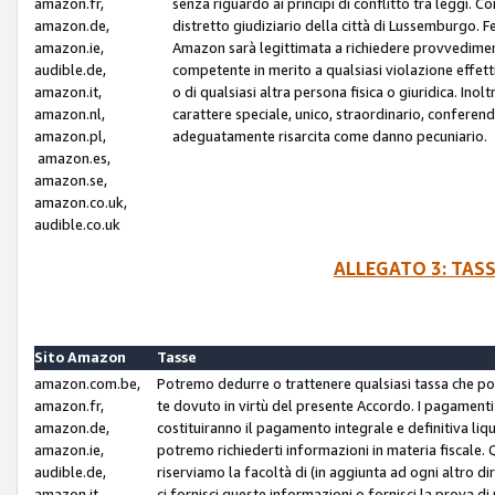
amazon.fr,
senza riguardo ai principi di conflitto tra leggi. C
amazon.de,
distretto giudiziario della città di Lussemburgo. 
amazon.ie,
Amazon sarà legittimata a richiedere provvedimenti 
audible.de,
competente in merito a qualsiasi violazione effettiv
amazon.it,
o di qualsiasi altra persona fisica o giuridica. Ino
amazon.nl,
carattere speciale, unico, straordinario, conferen
amazon.pl,
adeguatamente risarcita come danno pecuniario.
amazon.es,
amazon.se,
amazon.co.uk,
audible.co.uk
ALLEGATO 3: TAS
Sito Amazon
Tasse
amazon.com.be,
Potremo dedurre o trattenere qualsiasi tassa che p
amazon.fr,
te dovuto in virtù del presente Accordo. I pagamenti c
amazon.de,
costituiranno il pagamento integrale e definitiva liq
amazon.ie,
potremo richiederti informazioni in materia fiscale. Qu
audible.de,
riserviamo la facoltà di (in aggiunta ad ogni altro di
amazon.it,
ci fornisci queste informazioni o fornisci la prova 