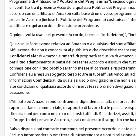
Programma di Affiliazione ("
Politiche del Programma
"), incluso ogn
un conflitto tra il presente Accordo e qualsiasi Politica del Programma, 
accordo con un affiliato di Amazon sulla base di un diverso programma d
presente Accordo (incluse le Politiche del Programma) costituisce l'int
sostituisce ogni accordo e discussione precedente.
Ogniqualvolta usati nel presente Accordo, i termini “include(ono)”, “inc
Qualsiasi informazione relativa ad Amazon o a qualsiasi dei suoi affilia
Affiliazione che non è conosciuta al pubblico o che dovrebbe essere ra
Confidenziale
" di Amazon e rimarrà di proprietà esclusiva di Amazon. 
per il tuo adempimento ai sensi del presente Accordo e assicuri che tutt
connessione con il tuo profilo saranno messe al corrente e rispetterann
Confidenziali a nessun soggetto terzo (oltre ai tuoi affiliati vincolati a
Informazioni Confidenziali da qualsiasi uso o divulgazione che non è e
alle condizioni di qualsiasi accordo di riservatezza o di non divulgazione 
cessazione.
L'Affiliato ed Amazon sono contraenti indipendenti, e nulla nel presente
rappresentanza commerciale, o rapporto di lavoro tra le parti e le rispe
dichiarazioni per conto nostro o dei nostri affiliati. Se autorizzi, assisti,
all'oggetto del presente Accordo, sarai considerato il soggetto che ha 
Salvo disposizioni contrarie contenute nel presente Accordo, niente di q
(incluso intraprendere o omettere di intraprendere azioni in relazione a