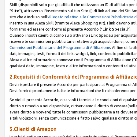
Skill (disponibili solo per gli affiliati che utilizzano un ID di affiliato
"
Sito
"), attraverso l'inserimento sul tuo Sito (i) di link ad uno dei Siti A
sito che è incluso nell'
Allegato relativo alle Commissioni Pubblicitarie 
inserito in una Alexa Skill (tramite Alexa Shopping Kit). I link devono u
forniamo ed essere conformi al presente Accordo ("
Link Speciali
").
Quando i nostri clienti cliccano su o attivano i Link Speciali per acquis
ricevere le commissioni pubblicitarie relative agli acquisti idonei, come 
Commissioni Pubblicitarie del Programma di Affiliazione
. Al fine di fa
dati, immagini, testi, formati dei link, widget, link, contenuto pubblicita
Alexa e altre informazioni connesse con il Programma di Affiliazione ("
qualsiasi dato, immagine, testo o altre informazioni o contenuti relativi 
2.Requisiti di Conformità del Programma di Affiliazi
Devi rispettare il presente Accordo per partecipare al Programma di Affi
Devi fornirci prontamente tutte le informazioni che ti richiederemo per 
Se violi il presente Accordo, o se violi i termini e le condizioni di quals
diritto o rimedio a noi disponibile, ci riserviamo il diritto di cessare(n
avere diritto a ricevere) tutte le commissioni pubblicitarie a te dovute
a tali violazioni, senza comunicazione e fatto salvo qualsiasi diritto in
3.Clienti di Amazon
I nostri clienti non sono, in virtù della tua partecipazione al Programma d