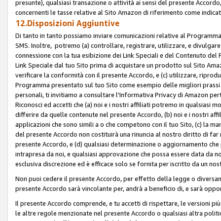
presunte), qualsiasi transazione o attività ai sensi del presente Accordo,
concernenti le tasse relative al Sito Amazon di riferimento come indicato
12.Disposizioni Aggiuntive
Di tanto in tanto possiamo inviare comunicazioni relative al Programma Af
SMS. Inoltre, potremo (a) controllare, registrare, utilizzare, e divulgare
connessione con la tua esibizione dei Link Speciali e del Contenuto del
Link Speciale dal tuo Sito prima di acquistare un prodotto sul Sito Amazo
verificare la conformità con il presente Accordo, e (c) utilizzare, ripro
Programma presentato sul tuo Sito come esempio delle migliori prassi n
personali, ti invitiamo a consultare l'Informativa Privacy di Amazon pert
Riconosci ed accetti che (a) noi e i nostri affiliati potremo in qualsiasi
differire da quelle contenute nel presente Accordo, (b) noi e i nostri af
applicazioni che sono simili a o che competono con il tuo Sito, (c) la 
del presente Accordo non costituirà una rinuncia al nostro diritto di far
presente Accordo, e (d) qualsiasi determinazione o aggiornamento che 
intrapresa da noi, e qualsiasi approvazione che possa essere data da noi
esclusiva discrezione ed è efficace solo se fornita per iscritto da un n
Non puoi cedere il presente Accordo, per effetto della legge o diversame
presente Accordo sarà vincolante per, andrà a beneficio di, e sarà opponib
Il presente Accordo comprende, e tu accetti di rispettare, le versioni più a
le altre regole menzionate nel presente Accordo o qualsiasi altra politic