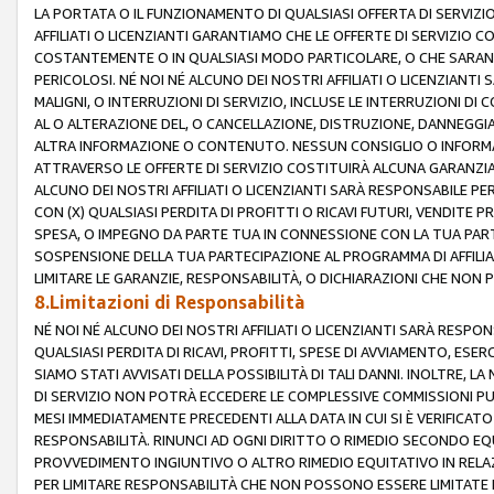
LA PORTATA O IL FUNZIONAMENTO DI QUALSIASI OFFERTA DI SERVIZIO
AFFILIATI O LICENZIANTI GARANTIAMO CHE LE OFFERTE DI SERVIZI
COSTANTEMENTE O IN QUALSIASI MODO PARTICOLARE, O CHE SARANN
PERICOLOSI. NÉ NOI NÉ ALCUNO DEI NOSTRI AFFILIATI O LICENZIANTI
MALIGNI, O INTERRUZIONI DI SERVIZIO, INCLUSE LE INTERRUZIONI D
AL O ALTERAZIONE DEL, O CANCELLAZIONE, DISTRUZIONE, DANNEGGIA
ALTRA INFORMAZIONE O CONTENUTO. NESSUN CONSIGLIO O INFORMAZ
ATTRAVERSO LE OFFERTE DI SERVIZIO COSTITUIRÀ ALCUNA GARANZI
ALCUNO DEI NOSTRI AFFILIATI O LICENZIANTI SARÀ RESPONSABILE P
CON (X) QUALSIASI PERDITA DI PROFITTI O RICAVI FUTURI, VENDITE P
SPESA, O IMPEGNO DA PARTE TUA IN CONNESSIONE CON LA TUA PARTE
SOSPENSIONE DELLA TUA PARTECIPAZIONE AL PROGRAMMA DI AFFILIA
LIMITARE LE GARANZIE, RESPONSABILITÀ, O DICHIARAZIONI CHE NON 
8.Limitazioni di Responsabilità
NÉ NOI NÉ ALCUNO DEI NOSTRI AFFILIATI O LICENZIANTI SARÀ RESPONS
QUALSIASI PERDITA DI RICAVI, PROFITTI, SPESE DI AVVIAMENTO, ESE
SIAMO STATI AVVISATI DELLA POSSIBILITÀ DI TALI DANNI. INOLTRE,
DI SERVIZIO NON POTRÀ ECCEDERE LE COMPLESSIVE COMMISSIONI PU
MESI IMMEDIATAMENTE PRECEDENTI ALLA DATA IN CUI SI È VERIFICAT
RESPONSABILITÀ. RINUNCI AD OGNI DIRITTO O RIMEDIO SECONDO EQUI
PROVVEDIMENTO INGIUNTIVO O ALTRO RIMEDIO EQUITATIVO IN RELA
PER LIMITARE RESPONSABILITÀ CHE NON POSSONO ESSERE LIMITATE I