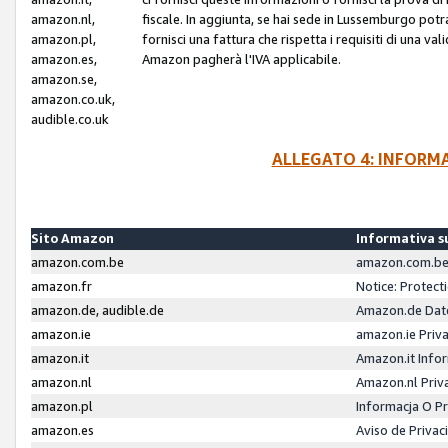
amazon.nl,
fiscale. In aggiunta, se hai sede in Lussemburgo potr
amazon.pl,
fornisci una fattura che rispetta i requisiti di una va
amazon.es,
Amazon pagherà l'IVA applicabile.
amazon.se,
amazon.co.uk,
audible.co.uk
ALLEGATO 4: INFORM
Sito Amazon
Informativa su
amazon.com.be
amazon.com.be 
amazon.fr
Notice: Protect
amazon.de, audible.de
Amazon.de Dat
amazon.ie
amazon.ie Priv
amazon.it
Amazon.it Infor
amazon.nl
Amazon.nl Priv
amazon.pl
Informacja O P
amazon.es
Aviso de Priva