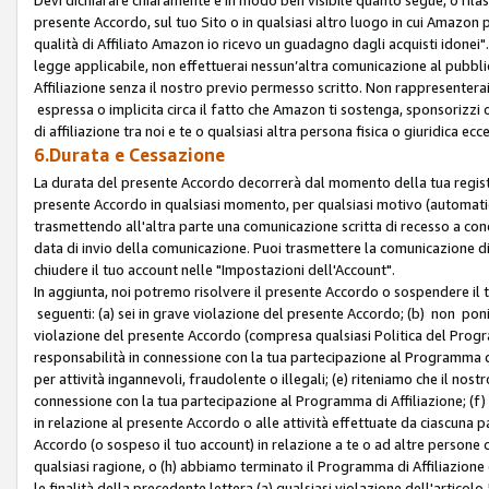
presente Accordo, sul tuo Sito o in qualsiasi altro luogo in cui Amazon
qualità di Affiliato Amazon io ricevo un guadagno dagli acquisti idonei"
legge applicabile, non effettuerai nessun’altra comunicazione al pubbl
Affiliazione senza il nostro previo permesso scritto. Non rappresenterai 
espressa o implicita circa il fatto che Amazon ti sostenga, sponsorizzi
di affiliazione tra noi e te o qualsiasi altra persona fisica o giuridica
6.Durata e Cessazione
La durata del presente Accordo decorrerà dal momento della tua registraz
presente Accordo in qualsiasi momento, per qualsiasi motivo (automaticam
trasmettendo all'altra parte una comunicazione scritta di recesso a cond
data di invio della comunicazione. Puoi trasmettere la comunicazione di
chiudere il tuo account nelle "Impostazioni dell'Account".
In aggiunta, noi potremo risolvere il presente Accordo o sospendere il
seguenti: (a) sei in grave violazione del presente Accordo; (b) non poni
violazione del presente Accordo (compresa qualsiasi Politica del Program
responsabilità in connessione con la tua partecipazione al Programma di 
per attività ingannevoli, fraudolente o illegali; (e) riteniamo che il n
connessione con la tua partecipazione al Programma di Affiliazione; (f)
in relazione al presente Accordo o alle attività effettuate da ciascuna
Accordo (o sospeso il tuo account) in relazione a te o ad altre persone c
qualsiasi ragione, o (h) abbiamo terminato il Programma di Affiliazione
le finalità della precedente lettera (a) qualsiasi violazione dell'artic