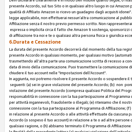
presente Accordo, sul tuo Sito o in qualsiasi altro luogo in cui Amazon
qualità di Affiliato Amazon io ricevo un guadagno dagli acquisti idonei"
legge applicabile, non effettuerai nessun’altra comunicazione al pubbl
Affiliazione senza il nostro previo permesso scritto. Non rappresenterai 
espressa o implicita circa il fatto che Amazon ti sostenga, sponsorizzi
di affiliazione tra noi e te o qualsiasi altra persona fisica o giuridica
6.Durata e Cessazione
La durata del presente Accordo decorrerà dal momento della tua registraz
presente Accordo in qualsiasi momento, per qualsiasi motivo (automaticam
trasmettendo all'altra parte una comunicazione scritta di recesso a cond
data di invio della comunicazione. Puoi trasmettere la comunicazione di
chiudere il tuo account nelle "Impostazioni dell'Account".
In aggiunta, noi potremo risolvere il presente Accordo o sospendere il
seguenti: (a) sei in grave violazione del presente Accordo; (b) non poni
violazione del presente Accordo (compresa qualsiasi Politica del Program
responsabilità in connessione con la tua partecipazione al Programma di 
per attività ingannevoli, fraudolente o illegali; (e) riteniamo che il n
connessione con la tua partecipazione al Programma di Affiliazione; (f)
in relazione al presente Accordo o alle attività effettuate da ciascuna
Accordo (o sospeso il tuo account) in relazione a te o ad altre persone c
qualsiasi ragione, o (h) abbiamo terminato il Programma di Affiliazione
le finalità della precedente lettera (a) qualsiasi violazione dell'artic