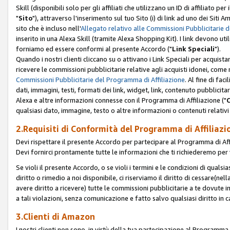
Skill (disponibili solo per gli affiliati che utilizzano un ID di affiliato
"
Sito
"), attraverso l'inserimento sul tuo Sito (i) di link ad uno dei Siti A
sito che è incluso nell'
Allegato relativo alle Commissioni Pubblicitarie 
inserito in una Alexa Skill (tramite Alexa Shopping Kit). I link devono u
forniamo ed essere conformi al presente Accordo ("
Link Speciali
").
Quando i nostri clienti cliccano su o attivano i Link Speciali per acquis
ricevere le commissioni pubblicitarie relative agli acquisti idonei, come 
Commissioni Pubblicitarie del Programma di Affiliazione
. Al fine di fa
dati, immagini, testi, formati dei link, widget, link, contenuto pubblicita
Alexa e altre informazioni connesse con il Programma di Affiliazione ("
qualsiasi dato, immagine, testo o altre informazioni o contenuti relativi 
2.Requisiti di Conformità del Programma di Affiliazi
Devi rispettare il presente Accordo per partecipare al Programma di Affi
Devi fornirci prontamente tutte le informazioni che ti richiederemo per 
Se violi il presente Accordo, o se violi i termini e le condizioni di quals
diritto o rimedio a noi disponibile, ci riserviamo il diritto di cessare(n
avere diritto a ricevere) tutte le commissioni pubblicitarie a te dovute
a tali violazioni, senza comunicazione e fatto salvo qualsiasi diritto in
3.Clienti di Amazon
I nostri clienti non sono, in virtù della tua partecipazione al Programma d