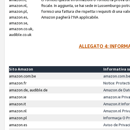
amazon.nl,
fiscale. In aggiunta, se hai sede in Lussemburgo potr
amazon.pl,
fornisci una fattura che rispetta i requisiti di una va
amazon.es,
Amazon pagherà l'IVA applicabile.
amazon.se,
amazon.co.uk,
audible.co.uk
ALLEGATO 4: INFORM
Sito Amazon
Informativa su
amazon.com.be
amazon.com.be 
amazon.fr
Notice: Protect
amazon.de, audible.de
Amazon.de Dat
amazon.ie
amazon.ie Priv
amazon.it
Amazon.it Infor
amazon.nl
Amazon.nl Priv
amazon.pl
Informacja O P
amazon.es
Aviso de Priva