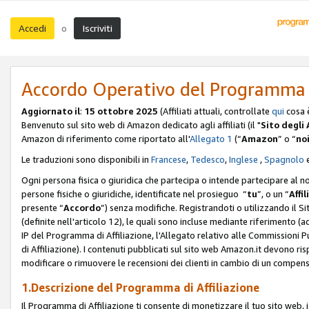
Accedi
Iscriviti
o
Accordo Operativo del Programma d
Aggiornato il
:
15 ottobre 2025
(Affiliati attuali, controllate
qui
cosa 
Benvenuto sul sito web di Amazon dedicato agli affiliati (il "
Sito degli A
Amazon di riferimento come riportato all'
Allegato 1
(“
Amazon
” o “
no
Le traduzioni sono disponibili in
Francese
,
Tedesco
,
Inglese
,
Spagnolo
Ogni persona fisica o giuridica che partecipa o intende partecipare al n
persone fisiche o giuridiche, identificate nel prosieguo “
tu
”, o un “
Affil
presente “
Accordo
”) senza modifiche. Registrandoti o utilizzando il Sito
(definite nell'articolo 12), le quali sono incluse mediante riferimento (a
IP del Programma di Affiliazione, l'Allegato relativo alle Commissioni 
di Affiliazione). I contenuti pubblicati sul sito web Amazon.it devono ris
modificare o rimuovere le recensioni dei clienti in cambio di un compens
1.Descrizione del Programma di Affiliazione
Il Programma di Affiliazione ti consente di monetizzare il tuo sito web, 