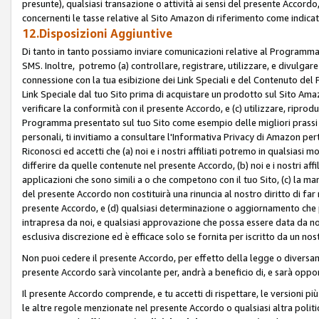
presunte), qualsiasi transazione o attività ai sensi del presente Accordo,
concernenti le tasse relative al Sito Amazon di riferimento come indicato
12.Disposizioni Aggiuntive
Di tanto in tanto possiamo inviare comunicazioni relative al Programma Af
SMS. Inoltre, potremo (a) controllare, registrare, utilizzare, e divulgare
connessione con la tua esibizione dei Link Speciali e del Contenuto del
Link Speciale dal tuo Sito prima di acquistare un prodotto sul Sito Amazo
verificare la conformità con il presente Accordo, e (c) utilizzare, ripro
Programma presentato sul tuo Sito come esempio delle migliori prassi n
personali, ti invitiamo a consultare l'Informativa Privacy di Amazon pert
Riconosci ed accetti che (a) noi e i nostri affiliati potremo in qualsiasi
differire da quelle contenute nel presente Accordo, (b) noi e i nostri af
applicazioni che sono simili a o che competono con il tuo Sito, (c) la 
del presente Accordo non costituirà una rinuncia al nostro diritto di far
presente Accordo, e (d) qualsiasi determinazione o aggiornamento che 
intrapresa da noi, e qualsiasi approvazione che possa essere data da noi
esclusiva discrezione ed è efficace solo se fornita per iscritto da un n
Non puoi cedere il presente Accordo, per effetto della legge o diversame
presente Accordo sarà vincolante per, andrà a beneficio di, e sarà opponib
Il presente Accordo comprende, e tu accetti di rispettare, le versioni più a
le altre regole menzionate nel presente Accordo o qualsiasi altra politic