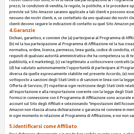
prezzi, le condizioni di vendita, le regole, le politiche, e le procedure ope
previste sul Sito Amazon saranno applicate a tali clienti e possono ess
nessuno dei nostri clienti, e, se contattato da uno qualsiasi dei nostri cl
clienti devono seguire le indicazioni di contatto su quel Sito Amazon per
4.Garanzie
Dichiari, garantisci, e convieni che (a) parteciperai al Programma di Affil
(b) né la tua partecipazione al Programma di Affiliazione né la tua crea
normativa, ordine, licenza, permesso, linea guida, codice di condotta, 
requisiti di qualsiasi autorità amministrativa che ha competenza su di te
pubblicità, e il marketing), (c) sei legittimato a sottoscrivere contratti
(d) hai valutato autonomamente l'opportunità di partecipare al Programm
diversa da quelle espressamente stabilite nel presente Accordo, (e) non 
sottoposto a sanzioni degli Stati Uniti o di sanzioni in linea con la legge
Offerta di Servizio; (f) rispetterai ogni restrizione degli Stati Uniti rel
all’esportazione e alla riesportazione coerente con la legge degli Stati U
fornisci in connessione con il Programma di Affiliazione sono accurate
account sul Sito degli Affiliati e selezionando "Impostazioni dell'Accoun
Amazon non rilascia alcuna dichiarazione o garanzia né conviene in merit
in ogni momento in relazione al Programma di Affiliazione, e noi non sa
5.Identificarsi come Affiliato
Devi dichiarare chiaramente e in modo ben visibile quanto segue, o ril