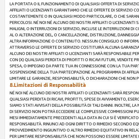
LA PORTATA O IL FUNZIONAMENTO DI QUALSIASI OFFERTA DI SERVIZIO
AFFILIATI O LICENZIANTI GARANTIAMO CHE LE OFFERTE DI SERVIZI
COSTANTEMENTE O IN QUALSIASI MODO PARTICOLARE, O CHE SARANN
PERICOLOSI. NÉ NOI NÉ ALCUNO DEI NOSTRI AFFILIATI O LICENZIANTI
MALIGNI, O INTERRUZIONI DI SERVIZIO, INCLUSE LE INTERRUZIONI D
AL O ALTERAZIONE DEL, O CANCELLAZIONE, DISTRUZIONE, DANNEGGIA
ALTRA INFORMAZIONE O CONTENUTO. NESSUN CONSIGLIO O INFORMAZ
ATTRAVERSO LE OFFERTE DI SERVIZIO COSTITUIRÀ ALCUNA GARANZI
ALCUNO DEI NOSTRI AFFILIATI O LICENZIANTI SARÀ RESPONSABILE P
CON (X) QUALSIASI PERDITA DI PROFITTI O RICAVI FUTURI, VENDITE P
SPESA, O IMPEGNO DA PARTE TUA IN CONNESSIONE CON LA TUA PARTE
SOSPENSIONE DELLA TUA PARTECIPAZIONE AL PROGRAMMA DI AFFILIA
LIMITARE LE GARANZIE, RESPONSABILITÀ, O DICHIARAZIONI CHE NON 
8.Limitazioni di Responsabilità
NÉ NOI NÉ ALCUNO DEI NOSTRI AFFILIATI O LICENZIANTI SARÀ RESPONS
QUALSIASI PERDITA DI RICAVI, PROFITTI, SPESE DI AVVIAMENTO, ESE
SIAMO STATI AVVISATI DELLA POSSIBILITÀ DI TALI DANNI. INOLTRE,
DI SERVIZIO NON POTRÀ ECCEDERE LE COMPLESSIVE COMMISSIONI PU
MESI IMMEDIATAMENTE PRECEDENTI ALLA DATA IN CUI SI È VERIFICAT
RESPONSABILITÀ. RINUNCI AD OGNI DIRITTO O RIMEDIO SECONDO EQUI
PROVVEDIMENTO INGIUNTIVO O ALTRO RIMEDIO EQUITATIVO IN RELA
PER LIMITARE RESPONSABILITÀ CHE NON POSSONO ESSERE LIMITATE I