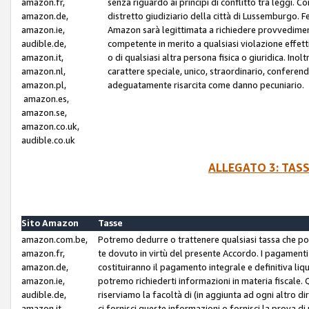
amazon.fr,
senza riguardo ai principi di conflitto tra leggi. C
amazon.de,
distretto giudiziario della città di Lussemburgo. 
amazon.ie,
Amazon sarà legittimata a richiedere provvedimenti 
audible.de,
competente in merito a qualsiasi violazione effettiv
amazon.it,
o di qualsiasi altra persona fisica o giuridica. Ino
amazon.nl,
carattere speciale, unico, straordinario, conferen
amazon.pl,
adeguatamente risarcita come danno pecuniario.
amazon.es,
amazon.se,
amazon.co.uk,
audible.co.uk
ALLEGATO 3: TAS
Sito Amazon
Tasse
amazon.com.be,
Potremo dedurre o trattenere qualsiasi tassa che p
amazon.fr,
te dovuto in virtù del presente Accordo. I pagamenti c
amazon.de,
costituiranno il pagamento integrale e definitiva liq
amazon.ie,
potremo richiederti informazioni in materia fiscale. Qu
audible.de,
riserviamo la facoltà di (in aggiunta ad ogni altro di
amazon.it,
ci fornisci queste informazioni o fornisci la prova 