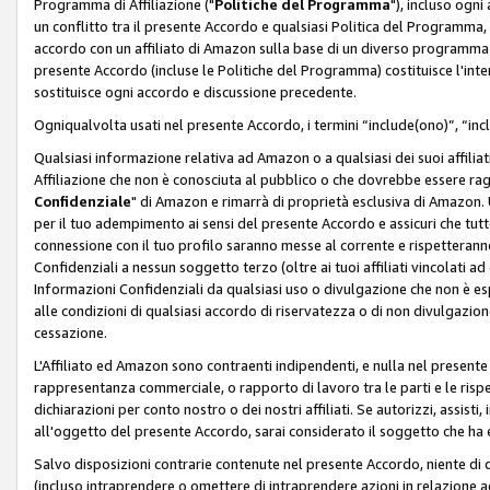
Programma di Affiliazione ("
Politiche del Programma
"), incluso ogn
un conflitto tra il presente Accordo e qualsiasi Politica del Programma, 
accordo con un affiliato di Amazon sulla base di un diverso programma d
presente Accordo (incluse le Politiche del Programma) costituisce l'int
sostituisce ogni accordo e discussione precedente.
Ogniqualvolta usati nel presente Accordo, i termini “include(ono)”, “inc
Qualsiasi informazione relativa ad Amazon o a qualsiasi dei suoi affilia
Affiliazione che non è conosciuta al pubblico o che dovrebbe essere ra
Confidenziale
" di Amazon e rimarrà di proprietà esclusiva di Amazon. 
per il tuo adempimento ai sensi del presente Accordo e assicuri che tutt
connessione con il tuo profilo saranno messe al corrente e rispetterann
Confidenziali a nessun soggetto terzo (oltre ai tuoi affiliati vincolati a
Informazioni Confidenziali da qualsiasi uso o divulgazione che non è e
alle condizioni di qualsiasi accordo di riservatezza o di non divulgazione 
cessazione.
L'Affiliato ed Amazon sono contraenti indipendenti, e nulla nel presente
rappresentanza commerciale, o rapporto di lavoro tra le parti e le rispe
dichiarazioni per conto nostro o dei nostri affiliati. Se autorizzi, assisti,
all'oggetto del presente Accordo, sarai considerato il soggetto che ha 
Salvo disposizioni contrarie contenute nel presente Accordo, niente di q
(incluso intraprendere o omettere di intraprendere azioni in relazione a