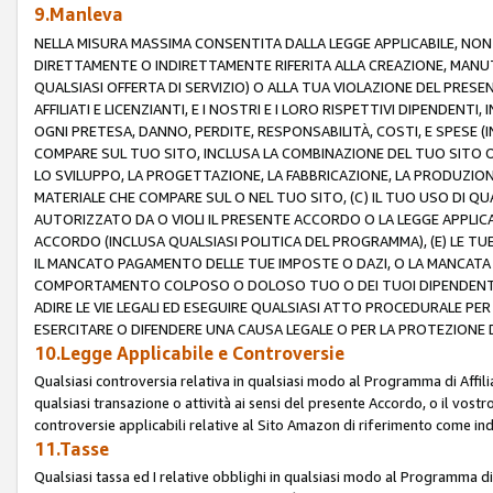
9.Manleva
NELLA MISURA MASSIMA CONSENTITA DALLA LEGGE APPLICABILE, NO
DIRETTAMENTE O INDIRETTAMENTE RIFERITA ALLA CREAZIONE, MANUT
QUALSIASI OFFERTA DI SERVIZIO) O ALLA TUA VIOLAZIONE DEL PRESE
AFFILIATI E LICENZIANTI, E I NOSTRI E I LORO RISPETTIVI DIPENDENT
OGNI PRETESA, DANNO, PERDITE, RESPONSABILITÀ, COSTI, E SPESE (IN
COMPARE SUL TUO SITO, INCLUSA LA COMBINAZIONE DEL TUO SITO O D
LO SVILUPPO, LA PROGETTAZIONE, LA FABBRICAZIONE, LA PRODUZIONE
MATERIALE CHE COMPARE SUL O NEL TUO SITO, (C) IL TUO USO DI QUA
AUTORIZZATO DA O VIOLI IL PRESENTE ACCORDO O LA LEGGE APPLICA
ACCORDO (INCLUSA QUALSIASI POLITICA DEL PROGRAMMA), (E) LE TU
IL MANCATO PAGAMENTO DELLE TUE IMPOSTE O DAZI, O LA MANCATA O
COMPORTAMENTO COLPOSO O DOLOSO TUO O DEI TUOI DIPENDENTI
ADIRE LE VIE LEGALI ED ESEGUIRE QUALSIASI ATTO PROCEDURALE PE
ESERCITARE O DIFENDERE UNA CAUSA LEGALE O PER LA PROTEZIONE DEI
10.Legge Applicabile e Controversie
Qualsiasi controversia relativa in qualsiasi modo al Programma di Affil
qualsiasi transazione o attività ai sensi del presente Accordo, o il vostro
controversie applicabili relative al Sito Amazon di riferimento come indi
11.Tasse
Qualsiasi tassa ed I relative obblighi in qualsiasi modo al Programma di