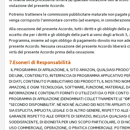
violazione del presente Accordo.
Potremo trattenere le commissioni pubblicitarie maturate non pagate pe
venga corrisposto l'ammontare corretto (ad esempio, in considerazione 
Alla cessazione del presente Accordo, tutti i diritti e gli obblighi delle 
eccetto che per i diritti e gli obblighi delle parti ai sensi degli articoli 
Programma, insieme ad ogni obbligo di pagamento dovuto ma non adempi
presente Accordo. Nessuna cessazione del presente Accordo libererà cia
virtù del presente Accordo prima della cessazione.
7.Esoneri di Responsabilità
IL PROGRAMMA DI AFFILIAZIONE, IL SITO AMAZON, QUALSIASI PRODO
DEI LINK, CONTENUTO, INTERFACCIA DI PROGRAMMA APPLICATIVO PER
DI DATI, CONTENUTO PUBBLICITARIO DEI PRODOTTI, IL NOSTRO NOME 
AMAZON), E OGNI TECNOLOGIA, SOFTWARE, FUNZIONE, MATERIALE, DAT
INFORMAZIONI E CONTENUTI FORNITI O UTILIZZATI DA O PER CONTO N
PROGRAMMA DI AFFILIAZIONE (DENOMINATI COLLETTIVAMENTE LE "
OF
"SECONDO DISPONIBILITÀ". NÉ NOI NÉ ALCUNO DEI NOSTRI AFFILIATI 
SIA ESPLICITA, IMPLICITA, LEGALE O DI ALTRO GENERE, RISPETTO ALLE
GARANZIE RISPETTO ALLE OFFERTE DI SERVIZIO, INCLUSA QUALSIASI G
SODDISFACENTE, DI IDONEITÀ PER UNO SCOPO PARTICOLARE, O DI NO
USO COMMERCIALE, OPERAZIONE, O PRATICA COMMERCIALE. POTREMO 