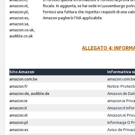
amazon.nl,
fiscale. In aggiunta, se hai sede in Lussemburgo potr
amazon.pl,
fornisci una fattura che rispetta i requisiti di una va
amazon.es,
Amazon pagherà l'IVA applicabile.
amazon.se,
amazon.co.uk,
audible.co.uk
ALLEGATO 4: INFORM
Sito Amazon
Informativa su
amazon.com.be
amazon.com.be 
amazon.fr
Notice: Protect
amazon.de, audible.de
Amazon.de Dat
amazon.ie
amazon.ie Priv
amazon.it
Amazon.it Infor
amazon.nl
Amazon.nl Priv
amazon.pl
Informacja O P
amazon.es
Aviso de Priva