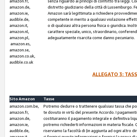
amazon.fr,
senza riguardo ai principi di conflitto tra leggi. C
amazon.de,
distretto giudiziario della città di Lussemburgo. 
amazon.ie,
Amazon sarà legittimata a richiedere provvedimenti 
audible.de,
competente in merito a qualsiasi violazione effettiv
amazon.it,
o di qualsiasi altra persona fisica o giuridica. Ino
amazon.nl,
carattere speciale, unico, straordinario, conferen
amazon.pl,
adeguatamente risarcita come danno pecuniario.
amazon.es,
amazon.se,
amazon.co.uk,
audible.co.uk
ALLEGATO 3: TAS
Sito Amazon
Tasse
amazon.com.be,
Potremo dedurre o trattenere qualsiasi tassa che p
amazon.fr,
te dovuto in virtù del presente Accordo. I pagamenti c
amazon.de,
costituiranno il pagamento integrale e definitiva liq
amazon.ie,
potremo richiederti informazioni in materia fiscale. Qu
audible.de,
riserviamo la facoltà di (in aggiunta ad ogni altro di
amazon.it,
ci fornisci queste informazioni o fornisci la prova 