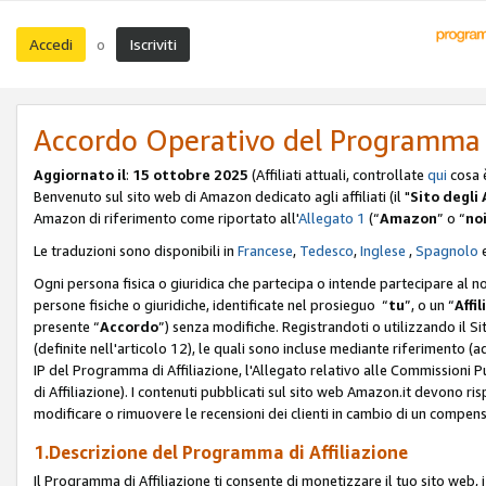
Accedi
Iscriviti
o
Accordo Operativo del Programma d
Aggiornato il
:
15 ottobre 2025
(Affiliati attuali, controllate
qui
cosa 
Benvenuto sul sito web di Amazon dedicato agli affiliati (il "
Sito degli A
Amazon di riferimento come riportato all'
Allegato 1
(“
Amazon
” o “
no
Le traduzioni sono disponibili in
Francese
,
Tedesco
,
Inglese
,
Spagnolo
Ogni persona fisica o giuridica che partecipa o intende partecipare al n
persone fisiche o giuridiche, identificate nel prosieguo “
tu
”, o un “
Affil
presente “
Accordo
”) senza modifiche. Registrandoti o utilizzando il Sito
(definite nell'articolo 12), le quali sono incluse mediante riferimento (a
IP del Programma di Affiliazione, l'Allegato relativo alle Commissioni 
di Affiliazione). I contenuti pubblicati sul sito web Amazon.it devono ris
modificare o rimuovere le recensioni dei clienti in cambio di un compens
1.Descrizione del Programma di Affiliazione
Il Programma di Affiliazione ti consente di monetizzare il tuo sito web, 