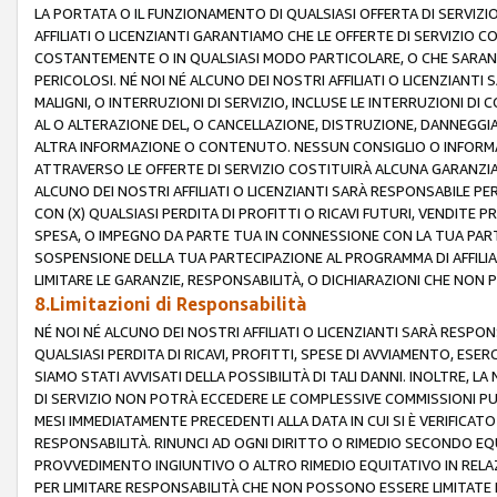
LA PORTATA O IL FUNZIONAMENTO DI QUALSIASI OFFERTA DI SERVIZIO
AFFILIATI O LICENZIANTI GARANTIAMO CHE LE OFFERTE DI SERVIZI
COSTANTEMENTE O IN QUALSIASI MODO PARTICOLARE, O CHE SARANN
PERICOLOSI. NÉ NOI NÉ ALCUNO DEI NOSTRI AFFILIATI O LICENZIANTI
MALIGNI, O INTERRUZIONI DI SERVIZIO, INCLUSE LE INTERRUZIONI D
AL O ALTERAZIONE DEL, O CANCELLAZIONE, DISTRUZIONE, DANNEGGIA
ALTRA INFORMAZIONE O CONTENUTO. NESSUN CONSIGLIO O INFORMAZ
ATTRAVERSO LE OFFERTE DI SERVIZIO COSTITUIRÀ ALCUNA GARANZI
ALCUNO DEI NOSTRI AFFILIATI O LICENZIANTI SARÀ RESPONSABILE P
CON (X) QUALSIASI PERDITA DI PROFITTI O RICAVI FUTURI, VENDITE P
SPESA, O IMPEGNO DA PARTE TUA IN CONNESSIONE CON LA TUA PARTE
SOSPENSIONE DELLA TUA PARTECIPAZIONE AL PROGRAMMA DI AFFILIA
LIMITARE LE GARANZIE, RESPONSABILITÀ, O DICHIARAZIONI CHE NON 
8.Limitazioni di Responsabilità
NÉ NOI NÉ ALCUNO DEI NOSTRI AFFILIATI O LICENZIANTI SARÀ RESPONS
QUALSIASI PERDITA DI RICAVI, PROFITTI, SPESE DI AVVIAMENTO, ESE
SIAMO STATI AVVISATI DELLA POSSIBILITÀ DI TALI DANNI. INOLTRE,
DI SERVIZIO NON POTRÀ ECCEDERE LE COMPLESSIVE COMMISSIONI PU
MESI IMMEDIATAMENTE PRECEDENTI ALLA DATA IN CUI SI È VERIFICAT
RESPONSABILITÀ. RINUNCI AD OGNI DIRITTO O RIMEDIO SECONDO EQUI
PROVVEDIMENTO INGIUNTIVO O ALTRO RIMEDIO EQUITATIVO IN RELA
PER LIMITARE RESPONSABILITÀ CHE NON POSSONO ESSERE LIMITATE I