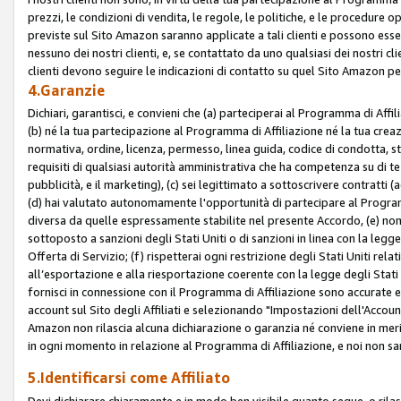
prezzi, le condizioni di vendita, le regole, le politiche, e le procedure ope
previste sul Sito Amazon saranno applicate a tali clienti e possono ess
nessuno dei nostri clienti, e, se contattato da uno qualsiasi dei nostri cl
clienti devono seguire le indicazioni di contatto su quel Sito Amazon per
4.Garanzie
Dichiari, garantisci, e convieni che (a) parteciperai al Programma di Affil
(b) né la tua partecipazione al Programma di Affiliazione né la tua crea
normativa, ordine, licenza, permesso, linea guida, codice di condotta, 
requisiti di qualsiasi autorità amministrativa che ha competenza su di te
pubblicità, e il marketing), (c) sei legittimato a sottoscrivere contratti
(d) hai valutato autonomamente l'opportunità di partecipare al Programm
diversa da quelle espressamente stabilite nel presente Accordo, (e) non 
sottoposto a sanzioni degli Stati Uniti o di sanzioni in linea con la legge
Offerta di Servizio; (f) rispetterai ogni restrizione degli Stati Uniti rel
all’esportazione e alla riesportazione coerente con la legge degli Stati U
fornisci in connessione con il Programma di Affiliazione sono accurate
account sul Sito degli Affiliati e selezionando "Impostazioni dell'Accoun
Amazon non rilascia alcuna dichiarazione o garanzia né conviene in merit
in ogni momento in relazione al Programma di Affiliazione, e noi non sa
5.Identificarsi come Affiliato
Devi dichiarare chiaramente e in modo ben visibile quanto segue, o ril