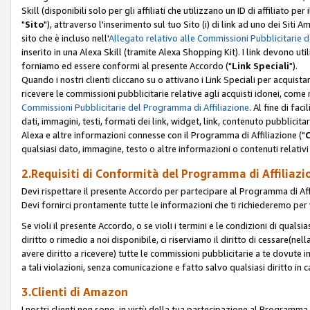
Skill (disponibili solo per gli affiliati che utilizzano un ID di affiliato
"
Sito
"), attraverso l'inserimento sul tuo Sito (i) di link ad uno dei Siti A
sito che è incluso nell'
Allegato relativo alle Commissioni Pubblicitarie 
inserito in una Alexa Skill (tramite Alexa Shopping Kit). I link devono u
forniamo ed essere conformi al presente Accordo ("
Link Speciali
").
Quando i nostri clienti cliccano su o attivano i Link Speciali per acquis
ricevere le commissioni pubblicitarie relative agli acquisti idonei, come 
Commissioni Pubblicitarie del Programma di Affiliazione
. Al fine di fa
dati, immagini, testi, formati dei link, widget, link, contenuto pubblicita
Alexa e altre informazioni connesse con il Programma di Affiliazione ("
qualsiasi dato, immagine, testo o altre informazioni o contenuti relativi 
2.Requisiti di Conformità del Programma di Affiliazi
Devi rispettare il presente Accordo per partecipare al Programma di Affi
Devi fornirci prontamente tutte le informazioni che ti richiederemo per 
Se violi il presente Accordo, o se violi i termini e le condizioni di quals
diritto o rimedio a noi disponibile, ci riserviamo il diritto di cessare(n
avere diritto a ricevere) tutte le commissioni pubblicitarie a te dovute
a tali violazioni, senza comunicazione e fatto salvo qualsiasi diritto in
3.Clienti di Amazon
I nostri clienti non sono, in virtù della tua partecipazione al Programma d