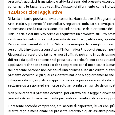
presunte), qualsiasi transazione o attività ai sensi del presente Accordo,
concernenti le tasse relative al Sito Amazon di riferimento come indicato
12.Disposizioni Aggiuntive
Di tanto in tanto possiamo inviare comunicazioni relative al Programma Af
SMS. Inoltre, potremo (a) controllare, registrare, utilizzare, e divulgare
connessione con la tua esibizione dei Link Speciali e del Contenuto del
Link Speciale dal tuo Sito prima di acquistare un prodotto sul Sito Amazo
verificare la conformità con il presente Accordo, e (c) utilizzare, ripro
Programma presentato sul tuo Sito come esempio delle migliori prassi n
personali, ti invitiamo a consultare l'Informativa Privacy di Amazon pert
Riconosci ed accetti che (a) noi e i nostri affiliati potremo in qualsiasi
differire da quelle contenute nel presente Accordo, (b) noi e i nostri af
applicazioni che sono simili a o che competono con il tuo Sito, (c) la 
del presente Accordo non costituirà una rinuncia al nostro diritto di far
presente Accordo, e (d) qualsiasi determinazione o aggiornamento che 
intrapresa da noi, e qualsiasi approvazione che possa essere data da noi
esclusiva discrezione ed è efficace solo se fornita per iscritto da un n
Non puoi cedere il presente Accordo, per effetto della legge o diversame
presente Accordo sarà vincolante per, andrà a beneficio di, e sarà opponib
Il presente Accordo comprende, e tu accetti di rispettare, le versioni più a
le altre regole menzionate nel presente Accordo o qualsiasi altra politic