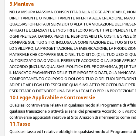
9.Manleva
NELLA MISURA MASSIMA CONSENTITA DALLA LEGGE APPLICABILE, NO
DIRETTAMENTE O INDIRETTAMENTE RIFERITA ALLA CREAZIONE, MANUT
QUALSIASI OFFERTA DI SERVIZIO) O ALLA TUA VIOLAZIONE DEL PRESE
AFFILIATI E LICENZIANTI, E I NOSTRI E I LORO RISPETTIVI DIPENDENT
OGNI PRETESA, DANNO, PERDITE, RESPONSABILITÀ, COSTI, E SPESE (IN
COMPARE SUL TUO SITO, INCLUSA LA COMBINAZIONE DEL TUO SITO O D
LO SVILUPPO, LA PROGETTAZIONE, LA FABBRICAZIONE, LA PRODUZIONE
MATERIALE CHE COMPARE SUL O NEL TUO SITO, (C) IL TUO USO DI QUA
AUTORIZZATO DA O VIOLI IL PRESENTE ACCORDO O LA LEGGE APPLICA
ACCORDO (INCLUSA QUALSIASI POLITICA DEL PROGRAMMA), (E) LE TU
IL MANCATO PAGAMENTO DELLE TUE IMPOSTE O DAZI, O LA MANCATA O
COMPORTAMENTO COLPOSO O DOLOSO TUO O DEI TUOI DIPENDENTI
ADIRE LE VIE LEGALI ED ESEGUIRE QUALSIASI ATTO PROCEDURALE PE
ESERCITARE O DIFENDERE UNA CAUSA LEGALE O PER LA PROTEZIONE DEI
10.Legge Applicabile e Controversie
Qualsiasi controversia relativa in qualsiasi modo al Programma di Affil
qualsiasi transazione o attività ai sensi del presente Accordo, o il vostro
controversie applicabili relative al Sito Amazon di riferimento come indi
11.Tasse
Qualsiasi tassa ed I relative obblighi in qualsiasi modo al Programma di