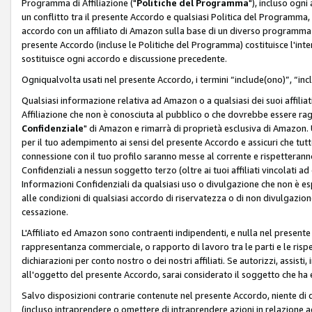
Programma di Affiliazione ("
Politiche del Programma
"), incluso ogn
un conflitto tra il presente Accordo e qualsiasi Politica del Programma, 
accordo con un affiliato di Amazon sulla base di un diverso programma d
presente Accordo (incluse le Politiche del Programma) costituisce l'int
sostituisce ogni accordo e discussione precedente.
Ogniqualvolta usati nel presente Accordo, i termini “include(ono)”, “inc
Qualsiasi informazione relativa ad Amazon o a qualsiasi dei suoi affilia
Affiliazione che non è conosciuta al pubblico o che dovrebbe essere ra
Confidenziale
" di Amazon e rimarrà di proprietà esclusiva di Amazon. 
per il tuo adempimento ai sensi del presente Accordo e assicuri che tutt
connessione con il tuo profilo saranno messe al corrente e rispetterann
Confidenziali a nessun soggetto terzo (oltre ai tuoi affiliati vincolati a
Informazioni Confidenziali da qualsiasi uso o divulgazione che non è e
alle condizioni di qualsiasi accordo di riservatezza o di non divulgazione 
cessazione.
L'Affiliato ed Amazon sono contraenti indipendenti, e nulla nel presente
rappresentanza commerciale, o rapporto di lavoro tra le parti e le rispe
dichiarazioni per conto nostro o dei nostri affiliati. Se autorizzi, assisti,
all'oggetto del presente Accordo, sarai considerato il soggetto che ha 
Salvo disposizioni contrarie contenute nel presente Accordo, niente di q
(incluso intraprendere o omettere di intraprendere azioni in relazione a