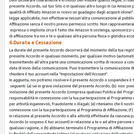
presente Accordo, sul tuo Sito o in qualsiasi altro luogo in cui Amazon
qualità di Affiliato Amazon io ricevo un guadagno dagli acquisti idonei"
legge applicabile, non effettuerai nessun’altra comunicazione al pubbl
Affiliazione senza il nostro previo permesso scritto. Non rappresenterai 
espressa o implicita circa il fatto che Amazon ti sostenga, sponsorizzi
di affiliazione tra noi e te o qualsiasi altra persona fisica o giuridica
6.Durata e Cessazione
La durata del presente Accordo decorrerà dal momento della tua registraz
presente Accordo in qualsiasi momento, per qualsiasi motivo (automaticam
trasmettendo all'altra parte una comunicazione scritta di recesso a cond
data di invio della comunicazione. Puoi trasmettere la comunicazione di
chiudere il tuo account nelle "Impostazioni dell'Account".
In aggiunta, noi potremo risolvere il presente Accordo o sospendere il
seguenti: (a) sei in grave violazione del presente Accordo; (b) non poni
violazione del presente Accordo (compresa qualsiasi Politica del Program
responsabilità in connessione con la tua partecipazione al Programma di 
per attività ingannevoli, fraudolente o illegali; (e) riteniamo che il n
connessione con la tua partecipazione al Programma di Affiliazione; (f)
in relazione al presente Accordo o alle attività effettuate da ciascuna
Accordo (o sospeso il tuo account) in relazione a te o ad altre persone c
qualsiasi ragione, o (h) abbiamo terminato il Programma di Affiliazione
le finalità della precedente lettera (a) qualsiasi violazione dell'artic