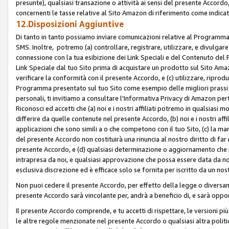
presunte), qualsiasi transazione o attività ai sensi del presente Accordo,
concernenti le tasse relative al Sito Amazon di riferimento come indicato
12.Disposizioni Aggiuntive
Di tanto in tanto possiamo inviare comunicazioni relative al Programma Af
SMS. Inoltre, potremo (a) controllare, registrare, utilizzare, e divulgare
connessione con la tua esibizione dei Link Speciali e del Contenuto del
Link Speciale dal tuo Sito prima di acquistare un prodotto sul Sito Amazo
verificare la conformità con il presente Accordo, e (c) utilizzare, ripro
Programma presentato sul tuo Sito come esempio delle migliori prassi n
personali, ti invitiamo a consultare l'Informativa Privacy di Amazon pert
Riconosci ed accetti che (a) noi e i nostri affiliati potremo in qualsiasi
differire da quelle contenute nel presente Accordo, (b) noi e i nostri af
applicazioni che sono simili a o che competono con il tuo Sito, (c) la 
del presente Accordo non costituirà una rinuncia al nostro diritto di far
presente Accordo, e (d) qualsiasi determinazione o aggiornamento che 
intrapresa da noi, e qualsiasi approvazione che possa essere data da noi
esclusiva discrezione ed è efficace solo se fornita per iscritto da un n
Non puoi cedere il presente Accordo, per effetto della legge o diversame
presente Accordo sarà vincolante per, andrà a beneficio di, e sarà opponib
Il presente Accordo comprende, e tu accetti di rispettare, le versioni più a
le altre regole menzionate nel presente Accordo o qualsiasi altra politic