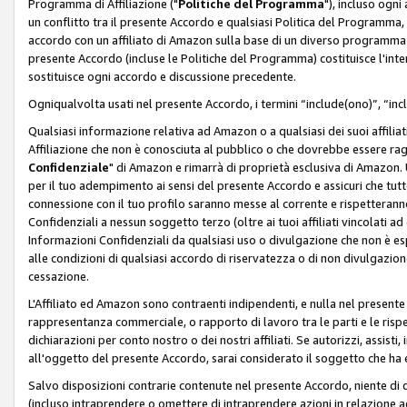
Programma di Affiliazione ("
Politiche del Programma
"), incluso ogn
un conflitto tra il presente Accordo e qualsiasi Politica del Programma, 
accordo con un affiliato di Amazon sulla base di un diverso programma d
presente Accordo (incluse le Politiche del Programma) costituisce l'int
sostituisce ogni accordo e discussione precedente.
Ogniqualvolta usati nel presente Accordo, i termini “include(ono)”, “inc
Qualsiasi informazione relativa ad Amazon o a qualsiasi dei suoi affilia
Affiliazione che non è conosciuta al pubblico o che dovrebbe essere ra
Confidenziale
" di Amazon e rimarrà di proprietà esclusiva di Amazon. 
per il tuo adempimento ai sensi del presente Accordo e assicuri che tutt
connessione con il tuo profilo saranno messe al corrente e rispetterann
Confidenziali a nessun soggetto terzo (oltre ai tuoi affiliati vincolati a
Informazioni Confidenziali da qualsiasi uso o divulgazione che non è e
alle condizioni di qualsiasi accordo di riservatezza o di non divulgazione 
cessazione.
L'Affiliato ed Amazon sono contraenti indipendenti, e nulla nel presente
rappresentanza commerciale, o rapporto di lavoro tra le parti e le rispe
dichiarazioni per conto nostro o dei nostri affiliati. Se autorizzi, assisti,
all'oggetto del presente Accordo, sarai considerato il soggetto che ha 
Salvo disposizioni contrarie contenute nel presente Accordo, niente di q
(incluso intraprendere o omettere di intraprendere azioni in relazione a