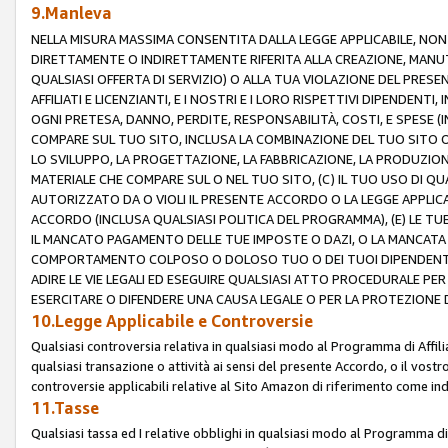
9.Manleva
NELLA MISURA MASSIMA CONSENTITA DALLA LEGGE APPLICABILE, NO
DIRETTAMENTE O INDIRETTAMENTE RIFERITA ALLA CREAZIONE, MANUT
QUALSIASI OFFERTA DI SERVIZIO) O ALLA TUA VIOLAZIONE DEL PRESE
AFFILIATI E LICENZIANTI, E I NOSTRI E I LORO RISPETTIVI DIPENDENT
OGNI PRETESA, DANNO, PERDITE, RESPONSABILITÀ, COSTI, E SPESE (IN
COMPARE SUL TUO SITO, INCLUSA LA COMBINAZIONE DEL TUO SITO O D
LO SVILUPPO, LA PROGETTAZIONE, LA FABBRICAZIONE, LA PRODUZIONE
MATERIALE CHE COMPARE SUL O NEL TUO SITO, (C) IL TUO USO DI QUA
AUTORIZZATO DA O VIOLI IL PRESENTE ACCORDO O LA LEGGE APPLICA
ACCORDO (INCLUSA QUALSIASI POLITICA DEL PROGRAMMA), (E) LE TU
IL MANCATO PAGAMENTO DELLE TUE IMPOSTE O DAZI, O LA MANCATA O
COMPORTAMENTO COLPOSO O DOLOSO TUO O DEI TUOI DIPENDENTI
ADIRE LE VIE LEGALI ED ESEGUIRE QUALSIASI ATTO PROCEDURALE PE
ESERCITARE O DIFENDERE UNA CAUSA LEGALE O PER LA PROTEZIONE DEI
10.Legge Applicabile e Controversie
Qualsiasi controversia relativa in qualsiasi modo al Programma di Affil
qualsiasi transazione o attività ai sensi del presente Accordo, o il vostro
controversie applicabili relative al Sito Amazon di riferimento come indi
11.Tasse
Qualsiasi tassa ed I relative obblighi in qualsiasi modo al Programma di