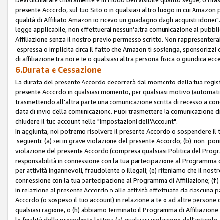
presente Accordo, sul tuo Sito o in qualsiasi altro luogo in cui Amazon
qualità di Affiliato Amazon io ricevo un guadagno dagli acquisti idonei"
legge applicabile, non effettuerai nessun’altra comunicazione al pubbl
Affiliazione senza il nostro previo permesso scritto. Non rappresenterai 
espressa o implicita circa il fatto che Amazon ti sostenga, sponsorizzi
di affiliazione tra noi e te o qualsiasi altra persona fisica o giuridica
6.Durata e Cessazione
La durata del presente Accordo decorrerà dal momento della tua registraz
presente Accordo in qualsiasi momento, per qualsiasi motivo (automaticam
trasmettendo all'altra parte una comunicazione scritta di recesso a cond
data di invio della comunicazione. Puoi trasmettere la comunicazione di
chiudere il tuo account nelle "Impostazioni dell'Account".
In aggiunta, noi potremo risolvere il presente Accordo o sospendere il
seguenti: (a) sei in grave violazione del presente Accordo; (b) non poni
violazione del presente Accordo (compresa qualsiasi Politica del Program
responsabilità in connessione con la tua partecipazione al Programma di 
per attività ingannevoli, fraudolente o illegali; (e) riteniamo che il n
connessione con la tua partecipazione al Programma di Affiliazione; (f)
in relazione al presente Accordo o alle attività effettuate da ciascuna
Accordo (o sospeso il tuo account) in relazione a te o ad altre persone c
qualsiasi ragione, o (h) abbiamo terminato il Programma di Affiliazione
le finalità della precedente lettera (a) qualsiasi violazione dell'artic