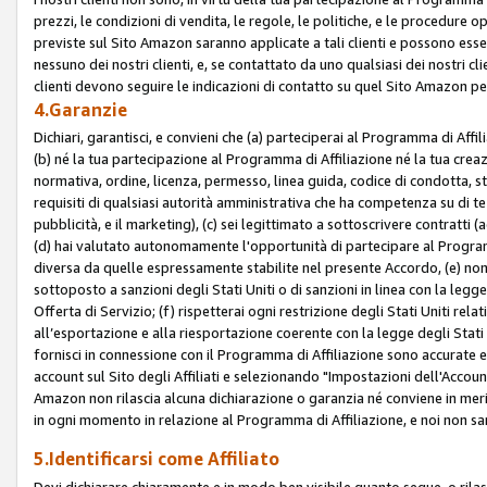
prezzi, le condizioni di vendita, le regole, le politiche, e le procedure ope
previste sul Sito Amazon saranno applicate a tali clienti e possono ess
nessuno dei nostri clienti, e, se contattato da uno qualsiasi dei nostri cl
clienti devono seguire le indicazioni di contatto su quel Sito Amazon per
4.Garanzie
Dichiari, garantisci, e convieni che (a) parteciperai al Programma di Affil
(b) né la tua partecipazione al Programma di Affiliazione né la tua crea
normativa, ordine, licenza, permesso, linea guida, codice di condotta, 
requisiti di qualsiasi autorità amministrativa che ha competenza su di te
pubblicità, e il marketing), (c) sei legittimato a sottoscrivere contratti
(d) hai valutato autonomamente l'opportunità di partecipare al Programm
diversa da quelle espressamente stabilite nel presente Accordo, (e) non 
sottoposto a sanzioni degli Stati Uniti o di sanzioni in linea con la legge
Offerta di Servizio; (f) rispetterai ogni restrizione degli Stati Uniti rel
all’esportazione e alla riesportazione coerente con la legge degli Stati U
fornisci in connessione con il Programma di Affiliazione sono accurate
account sul Sito degli Affiliati e selezionando "Impostazioni dell'Accoun
Amazon non rilascia alcuna dichiarazione o garanzia né conviene in merit
in ogni momento in relazione al Programma di Affiliazione, e noi non sa
5.Identificarsi come Affiliato
Devi dichiarare chiaramente e in modo ben visibile quanto segue, o ril