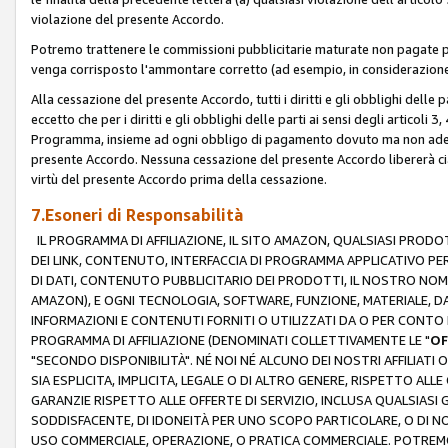
violazione del presente Accordo.
Potremo trattenere le commissioni pubblicitarie maturate non pagate pe
venga corrisposto l'ammontare corretto (ad esempio, in considerazione 
Alla cessazione del presente Accordo, tutti i diritti e gli obblighi delle 
eccetto che per i diritti e gli obblighi delle parti ai sensi degli articoli 
Programma, insieme ad ogni obbligo di pagamento dovuto ma non adempi
presente Accordo. Nessuna cessazione del presente Accordo libererà cia
virtù del presente Accordo prima della cessazione.
7.Esoneri di Responsabilità
IL PROGRAMMA DI AFFILIAZIONE, IL SITO AMAZON, QUALSIASI PRODO
DEI LINK, CONTENUTO, INTERFACCIA DI PROGRAMMA APPLICATIVO PER
DI DATI, CONTENUTO PUBBLICITARIO DEI PRODOTTI, IL NOSTRO NOME 
AMAZON), E OGNI TECNOLOGIA, SOFTWARE, FUNZIONE, MATERIALE, DAT
INFORMAZIONI E CONTENUTI FORNITI O UTILIZZATI DA O PER CONTO N
PROGRAMMA DI AFFILIAZIONE (DENOMINATI COLLETTIVAMENTE LE "
OF
"SECONDO DISPONIBILITÀ". NÉ NOI NÉ ALCUNO DEI NOSTRI AFFILIATI 
SIA ESPLICITA, IMPLICITA, LEGALE O DI ALTRO GENERE, RISPETTO ALLE
GARANZIE RISPETTO ALLE OFFERTE DI SERVIZIO, INCLUSA QUALSIASI G
SODDISFACENTE, DI IDONEITÀ PER UNO SCOPO PARTICOLARE, O DI NO
USO COMMERCIALE, OPERAZIONE, O PRATICA COMMERCIALE. POTREMO 