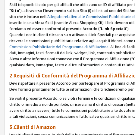
Skill (disponibili solo per gli affiliati che utilizzano un ID di affiliato
"
Sito
"), attraverso l'inserimento sul tuo Sito (i) di link ad uno dei Siti A
sito che è incluso nell'
Allegato relativo alle Commissioni Pubblicitarie 
inserito in una Alexa Skill (tramite Alexa Shopping Kit). I link devono u
forniamo ed essere conformi al presente Accordo ("
Link Speciali
").
Quando i nostri clienti cliccano su o attivano i Link Speciali per acquis
ricevere le commissioni pubblicitarie relative agli acquisti idonei, come 
Commissioni Pubblicitarie del Programma di Affiliazione
. Al fine di fa
dati, immagini, testi, formati dei link, widget, link, contenuto pubblicita
Alexa e altre informazioni connesse con il Programma di Affiliazione ("
qualsiasi dato, immagine, testo o altre informazioni o contenuti relativi 
2.Requisiti di Conformità del Programma di Affiliazi
Devi rispettare il presente Accordo per partecipare al Programma di Affi
Devi fornirci prontamente tutte le informazioni che ti richiederemo per 
Se violi il presente Accordo, o se violi i termini e le condizioni di quals
diritto o rimedio a noi disponibile, ci riserviamo il diritto di cessare(n
avere diritto a ricevere) tutte le commissioni pubblicitarie a te dovute
a tali violazioni, senza comunicazione e fatto salvo qualsiasi diritto in
3.Clienti di Amazon
I nostri clienti non sono, in virtù della tua partecipazione al Programma d