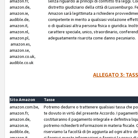
amazon.fr,
senza riguardo ai principi di conflitto tra leggi. C
amazon.de,
distretto giudiziario della città di Lussemburgo. 
amazon.ie,
Amazon sarà legittimata a richiedere provvedimenti 
audible.de,
competente in merito a qualsiasi violazione effettiv
amazon.it,
o di qualsiasi altra persona fisica o giuridica. Ino
amazon.nl,
carattere speciale, unico, straordinario, conferen
amazon.pl,
adeguatamente risarcita come danno pecuniario.
amazon.es,
amazon.se,
amazon.co.uk,
audible.co.uk
ALLEGATO 3: TAS
Sito Amazon
Tasse
amazon.com.be,
Potremo dedurre o trattenere qualsiasi tassa che p
amazon.fr,
te dovuto in virtù del presente Accordo. I pagamenti c
amazon.de,
costituiranno il pagamento integrale e definitiva liq
amazon.ie,
potremo richiederti informazioni in materia fiscale. Qu
audible.de,
riserviamo la facoltà di (in aggiunta ad ogni altro di
amazon.it,
ci fornisci queste informazioni o fornisci la prova 