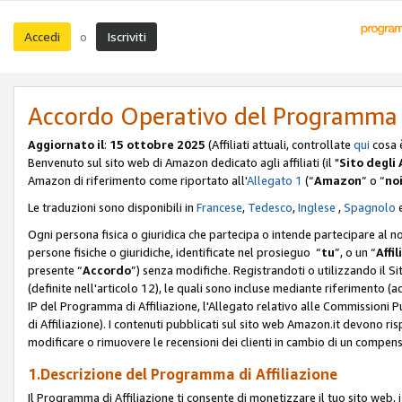
Accedi
Iscriviti
o
Accordo Operativo del Programma d
Aggiornato il
:
15 ottobre 2025
(Affiliati attuali, controllate
qui
cosa 
Benvenuto sul sito web di Amazon dedicato agli affiliati (il "
Sito degli A
Amazon di riferimento come riportato all'
Allegato 1
(“
Amazon
” o “
no
Le traduzioni sono disponibili in
Francese
,
Tedesco
,
Inglese
,
Spagnolo
Ogni persona fisica o giuridica che partecipa o intende partecipare al n
persone fisiche o giuridiche, identificate nel prosieguo “
tu
”, o un “
Affil
presente “
Accordo
”) senza modifiche. Registrandoti o utilizzando il Sito
(definite nell'articolo 12), le quali sono incluse mediante riferimento (a
IP del Programma di Affiliazione, l'Allegato relativo alle Commissioni 
di Affiliazione). I contenuti pubblicati sul sito web Amazon.it devono ris
modificare o rimuovere le recensioni dei clienti in cambio di un compens
1.Descrizione del Programma di Affiliazione
Il Programma di Affiliazione ti consente di monetizzare il tuo sito web, 