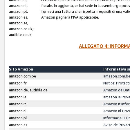
amazon.nl,
fiscale. In aggiunta, se hai sede in Lussemburgo potr
amazon.pl,
fornisci una fattura che rispetta i requisiti di una va
amazon.es,
Amazon pagherà l'IVA applicabile.
amazon.se,
amazon.co.uk,
audible.co.uk
ALLEGATO 4: INFORM
Sito Amazon
Informativa su
amazon.com.be
amazon.com.be 
amazon.fr
Notice: Protect
amazon.de, audible.de
Amazon.de Dat
amazon.ie
amazon.ie Priv
amazon.it
Amazon.it Infor
amazon.nl
Amazon.nl Priv
amazon.pl
Informacja O P
amazon.es
Aviso de Priva