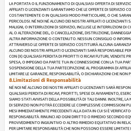
LA PORTATA O IL FUNZIONAMENTO DI QUALSIASI OFFERTA DI SERVIZIO
AFFILIATI O LICENZIANTI GARANTIAMO CHE LE OFFERTE DI SERVIZI
COSTANTEMENTE O IN QUALSIASI MODO PARTICOLARE, O CHE SARANN
PERICOLOSI. NÉ NOI NÉ ALCUNO DEI NOSTRI AFFILIATI O LICENZIANTI
MALIGNI, O INTERRUZIONI DI SERVIZIO, INCLUSE LE INTERRUZIONI D
AL O ALTERAZIONE DEL, O CANCELLAZIONE, DISTRUZIONE, DANNEGGIA
ALTRA INFORMAZIONE O CONTENUTO. NESSUN CONSIGLIO O INFORMAZ
ATTRAVERSO LE OFFERTE DI SERVIZIO COSTITUIRÀ ALCUNA GARANZI
ALCUNO DEI NOSTRI AFFILIATI O LICENZIANTI SARÀ RESPONSABILE P
CON (X) QUALSIASI PERDITA DI PROFITTI O RICAVI FUTURI, VENDITE P
SPESA, O IMPEGNO DA PARTE TUA IN CONNESSIONE CON LA TUA PARTE
SOSPENSIONE DELLA TUA PARTECIPAZIONE AL PROGRAMMA DI AFFILIA
LIMITARE LE GARANZIE, RESPONSABILITÀ, O DICHIARAZIONI CHE NON 
8.Limitazioni di Responsabilità
NÉ NOI NÉ ALCUNO DEI NOSTRI AFFILIATI O LICENZIANTI SARÀ RESPONS
QUALSIASI PERDITA DI RICAVI, PROFITTI, SPESE DI AVVIAMENTO, ESE
SIAMO STATI AVVISATI DELLA POSSIBILITÀ DI TALI DANNI. INOLTRE,
DI SERVIZIO NON POTRÀ ECCEDERE LE COMPLESSIVE COMMISSIONI PU
MESI IMMEDIATAMENTE PRECEDENTI ALLA DATA IN CUI SI È VERIFICAT
RESPONSABILITÀ. RINUNCI AD OGNI DIRITTO O RIMEDIO SECONDO EQUI
PROVVEDIMENTO INGIUNTIVO O ALTRO RIMEDIO EQUITATIVO IN RELA
PER LIMITARE RESPONSABILITÀ CHE NON POSSONO ESSERE LIMITATE I