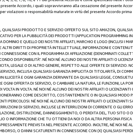
resente Accordo, i quali sopravvivranno alla cessazione del presente Acco
 per violazioni o responsabilità maturate in virtù del presente Accordo prima
N, QUALSIASI PRODOTTO E SERVIZIO OFFERTO SUL SITO AMAZON, QUALSIASI
ATIVO PER LA PUBBLICITÀ DEI PRODOTTI (APPLICATION PROGRAMMING INTE
 DOMINIO E QUELLO DEI NOSTRI AFFILIATI, MARCHIO E LOGO (INCLUSI I M
E ALTRI DIRITTI DI PROPRIETÀ INTELLETTUALE, INFORMAZIONI E CONTENUT
 IN CONNESSIONE CON IL PROGRAMMA DI AFFILIAZIONE (DENOMINATI COLLET
ECONDO DISPONIBILITÀ". NÉ NOI NÉ ALCUNO DEI NOSTRI AFFILIATI O LICEN
LICITA, LEGALE O DI ALTRO GENERE, RISPETTO ALLE OFFERTE DI SERVIZIO. NO
ERVIZIO, INCLUSA QUALSIASI GARANZIA IMPLICITA DI TITOLARITÀ, DI COMME
N ILLICEITÀ E OGNI GARANZIA DERIVANTE DA QUALSIASI LEGGE, CONSUET
GNI OFFERTA DI SERVIZIO, O CAMBIARE LA NATURA, LE FUNZIONI, LA PO
I VOLTA IN VOLTA. NÉ NOI NÉ ALCUNO DEI NOSTRI AFFILIATI O LICENZIANT
ZIONERANNO COME DESCRITTO, COSTANTEMENTE O IN QUALSIASI MODO P
ENTI PERICOLOSI. NÉ NOI NÉ ALCUNO DEI NOSTRI AFFILIATI O LICENZIANTI 
ERRUZIONI DI SERVIZIO, INCLUSE LE INTERRUZIONI DI CORRENTE O GLI ERR
AZIONE, DISTRUZIONE, DANNEGGIAMENTO, O PERDITA DEL, TUO SITO O DI
 O INFORMAZIONE CHE TU OTTIENI DA NOI O DA ALTRA PERSONA FISICA O
RESSAMENTE PREVISTA NEL PRESENTE ACCORDO. INOLTRE, NÉ NOI NÉ ALCU
MBORSO, O DANNI SCATURENTI IN CONNESSIONE CON (X) QUALSIASI PERDITA