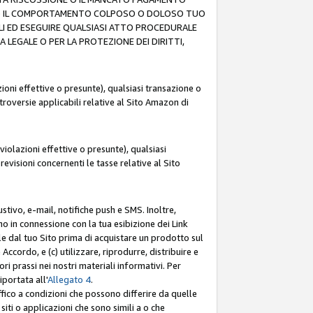
O (F) IL COMPORTAMENTO COLPOSO O DOLOSO TUO
LI ED ESEGUIRE QUALSIASI ATTO PROCEDURALE
LEGALE O PER LA PROTEZIONE DEI DIRITTI,
oni effettive o presunte), qualsiasi transazione o
ntroversie applicabili relative al Sito Amazon di
iolazioni effettive o presunte), qualsiasi
revisioni concernenti le tasse relative al Sito
stivo, e-mail, notifiche push e SMS. Inoltre,
mo in connessione con la tua esibizione dei Link
le dal tuo Sito prima di acquistare un prodotto sul
Accordo, e (c) utilizzare, riprodurre, distribuire e
prassi nei nostri materiali informativi. Per
portata all'
Allegato 4
.
affico a condizioni che possono differire da quelle
iti o applicazioni che sono simili a o che