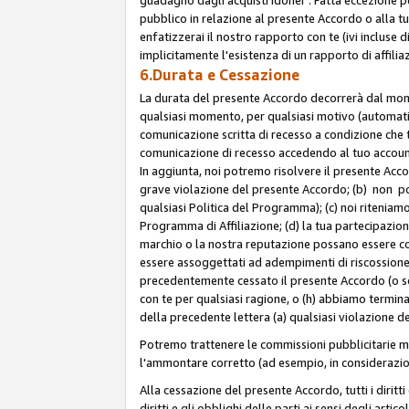
pubblico in relazione al presente Accordo o alla t
enfatizzerai il nostro rapporto con te (ivi incluse
implicitamente l'esistenza di un rapporto di affili
6.Durata e Cessazione
La durata del presente Accordo decorrerà dal momen
qualsiasi momento, per qualsiasi motivo (automatica
comunicazione scritta di recesso a condizione che t
comunicazione di recesso accedendo al tuo account s
In aggiunta, noi potremo risolvere il presente Acc
grave violazione del presente Accordo; (b) non po
qualsiasi Politica del Programma); (c) noi riteniamo
Programma di Affiliazione; (d) la tua partecipazione
marchio o la nostra reputazione possano essere co
essere assoggettati ad adempimenti di riscossione f
precedentemente cessato il presente Accordo (o sos
con te per qualsiasi ragione, o (h) abbiamo termina
della precedente lettera (a) qualsiasi violazione 
Potremo trattenere le commissioni pubblicitarie m
l'ammontare corretto (ad esempio, in considerazion
Alla cessazione del presente Accordo, tutti i diritti
diritti e gli obblighi delle parti ai sensi degli art