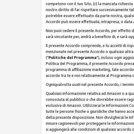
competono con il tuo Sito, (c) la mancata richiest
nostro diritto di far rispettare successivamente t
potrebbe essere effettuato da parte nostra, qualsi
Accordo può essere effettuata, intrapresa, o data a
Non puoi cedere il presente Accordo, per effetto d
sarà vincolante per, andrà a beneficio di, e sarà opp
Il presente Accordo comprende, e tu accetti di rispett
menzionate nel presente Accordo o qualsiasi altra p
("
Politiche del Programma
"), incluso ogni aggio
Politica del Programma, il presente Accordo prevarr
programma di affiliazione marketing, tale accordo 
accordo tra te e noi relativamente al Programma di
Ogniqualvolta usati nel presente Accordo, i termini
Qualsiasi informazione relativa ad Amazon o a quals
conosciuta al pubblico o che dovrebbe essere rag
esclusiva di Amazon. Utilizzerai le Informazioni C
tutte le persone fisiche o giuridiche che hanno acc
della presente disposizione. Non divulgherai le Info
misure ragionevoli per proteggere le Informazioni
si aggiungerà alle condizioni di qualsiasi accordo d