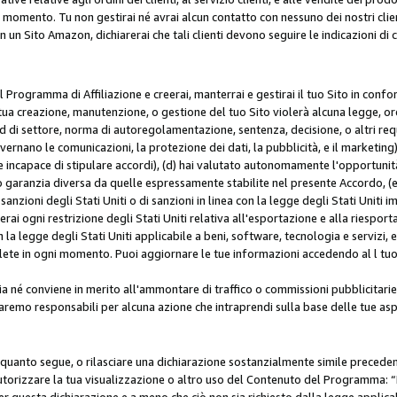
i momento. Tu non gestirai né avrai alcun contatto con nessuno dei nostri clien
con un Sito Amazon, dichiarerai che tali clienti devono seguire le indicazioni 
 al Programma di Affiliazione e creerai, manterrai e gestirai il tuo Sito in conf
tua creazione, manutenzione, o gestione del tuo Sito violerà alcuna legge, ord
 di settore, norma di autoregolamentazione, sentenza, decisione, o altri requi
ernano le comunicazioni, la protezione dei dati, la pubblicità, e il marketing),
 incapace di stipulare accordi), (d) hai valutato autonomamente l'opportunit
 o garanzia diversa da quelle espressamente stabilite nel presente Accordo, (
sanzioni degli Stati Uniti o di sanzioni in linea con la legge degli Stati Uniti i
terai ogni restrizione degli Stati Uniti relativa all'esportazione e alla riespor
la legge degli Stati Uniti applicabile a beni, software, tecnologia e servizi, 
ete in ogni momento. Puoi aggiornare le tue informazioni accedendo al l tuo a
a né conviene in merito all'ammontare di traffico o commissioni pubblicitarie
saremo responsabili per alcuna azione che intraprendi sulla base delle tue asp
e quanto segue, o rilasciare una dichiarazione sostanzialmente simile preced
utorizzare la tua visualizzazione o altro uso del Contenuto del Programma: “I
r questa dichiarazione e a meno che ciò non sia richiesto dalla legge applica