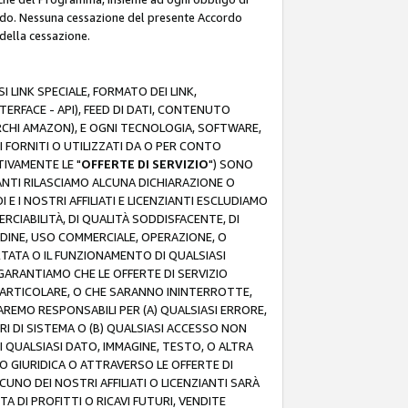
rdo. Nessuna cessazione del presente Accordo
 della cessazione.
 LINK SPECIALE, FORMATO DEI LINK,
RFACE - API), FEED DI DATI, CONTENUTO
ARCHI AMAZON), E OGNI TECNOLOGIA, SOFTWARE,
I FORNITI O UTILIZZATI DA O PER CONTO
TIVAMENTE LE "
OFFERTE DI SERVIZIO
") SONO
ZIANTI RILASCIAMO ALCUNA DICHIARAZIONE O
I E I NOSTRI AFFILIATI E LICENZIANTI ESCLUDIAMO
RCIABILITÀ, DI QUALITÀ SODDISFACENTE, DI
UDINE, USO COMMERCIALE, OPERAZIONE, O
RTATA O IL FUNZIONAMENTO DI QUALSIASI
I GARANTIAMO CHE LE OFFERTE DI SERVIZIO
ARTICOLARE, O CHE SARANNO ININTERROTTE,
SAREMO RESPONSABILI PER (A) QUALSIASI ERRORE,
ORI DI SISTEMA O (B) QUALSIASI ACCESSO NON
 QUALSIASI DATO, IMMAGINE, TESTO, O ALTRA
 GIURIDICA O ATTRAVERSO LE OFFERTE DI
NO DEI NOSTRI AFFILIATI O LICENZIANTI SARÀ
 DI PROFITTI O RICAVI FUTURI, VENDITE