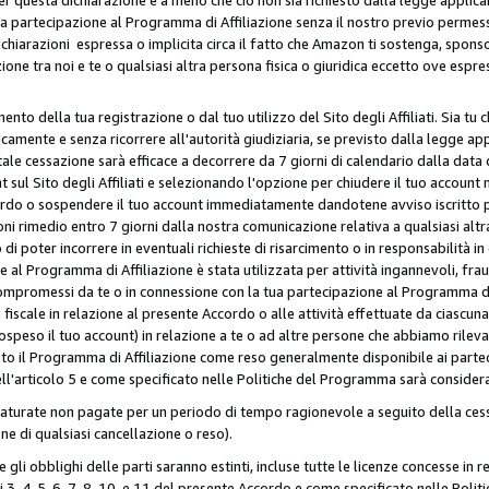
ua partecipazione al Programma di Affiliazione senza il nostro previo permes
 dichiarazioni espressa o implicita circa il fatto che Amazon ti sostenga, spon
azione tra noi e te o qualsiasi altra persona fisica o giuridica eccetto ove es
to della tua registrazione o dal tuo utilizzo del Sito degli Affiliati. Sia tu
mente e senza ricorrere all'autorità giudiziaria, se previsto dalla legge app
ale cessazione sarà efficace a decorrere da 7 giorni di calendario dalla data 
ul Sito degli Affiliati e selezionando l'opzione per chiudere il tuo account 
ordo o sospendere il tuo account immediatamente dandotene avviso iscritto per
ni rimedio entro 7 giorni dalla nostra comunicazione relativa a qualsiasi al
 di poter incorrere in eventuali richieste di risarcimento o in responsabilità i
 al Programma di Affiliazione è stata utilizzata per attività ingannevoli, fraud
mpromessi da te o in connessione con la tua partecipazione al Programma di A
iscale in relazione al presente Accordo o alle attività effettuate da ciascun
peso il tuo account) in relazione a te o ad altre persone che abbiamo rilevato
to il Programma di Affiliazione come reso generalmente disponibile ai partecip
dell'articolo 5 e come specificato nelle Politiche del Programma sarà conside
aturate non pagate per un periodo di tempo ragionevole a seguito della cessa
e di qualsiasi cancellazione o reso).
 e gli obblighi delle parti saranno estinti, incluse tutte le licenze concesse in
icoli 3, 4, 5, 6, 7, 8, 10, e 11 del presente Accordo e come specificato nelle P