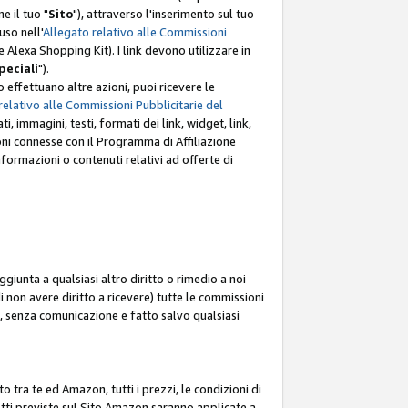
e il tuo "
Sito
"), attraverso l'inserimento sul tuo
uso nell'
Allegato relativo alle Commissioni
mite Alexa Shopping Kit). I link devono utilizzare in
peciali
").
 effettuano altre azioni, puoi ricevere le
relativo alle Commissioni Pubblicitarie del
i, immagini, testi, formati dei link, widget, link,
ioni connesse con il Programma di Affiliazione
ormazioni o contenuti relativi ad offerte di
ggiunta a qualsiasi altro diritto o rimedio a noi
i non avere diritto a ricevere) tutte le commissioni
i, senza comunicazione e fatto salvo qualsiasi
to tra te ed Amazon, tutti i prezzi, le condizioni di
rodotti previste sul Sito Amazon saranno applicate a