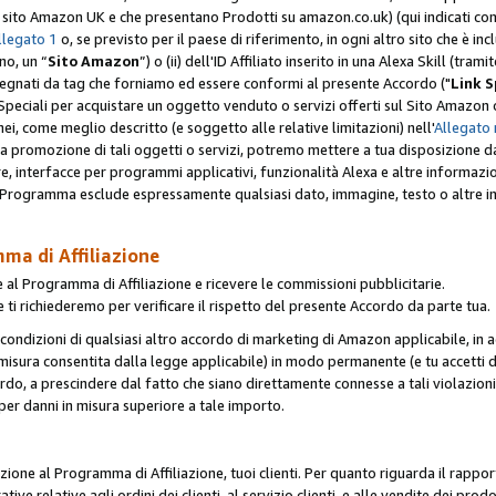
er il sito Amazon UK e che presentano Prodotti su amazon.co.uk) (qui indicati com
llegato 1
o, se previsto per il paese di riferimento, in ogni altro sito che è incl
no, un “
Sito Amazon
”) o (ii) dell'ID Affiliato inserito in una Alexa Skill (tra
segnati da tag che forniamo ed essere conformi al presente Accordo ("
Link S
k Speciali per acquistare un oggetto venduto o servizi offerti sul Sito Amazon o
nei, come meglio descritto (e soggetto alle relative limitazioni) nell'
Allegato 
a tua promozione di tali oggetti o servizi, potremo mettere a tua disposizione dat
are, interfacce per programmi applicativi, funzionalità Alexa e altre informaz
l Programma esclude espressamente qualsiasi dato, immagine, testo o altre inf
mma di Affiliazione
 al Programma di Affiliazione e ricevere le commissioni pubblicitarie.
 ti richiederemo per verificare il rispetto del presente Accordo da parte tua.
le condizioni di qualsiasi altro accordo di marketing di Amazon applicabile, in a
la misura consentita dalla legge applicabile) in modo permanente (e tu accetti d
ordo, a prescindere dal fatto che siano direttamente connesse a tali violazion
per danni in misura superiore a tale importo.
pazione al Programma di Affiliazione, tuoi clienti. Per quanto riguarda il rappor
ative relative agli ordini dei clienti, al servizio clienti, e alle vendite dei p