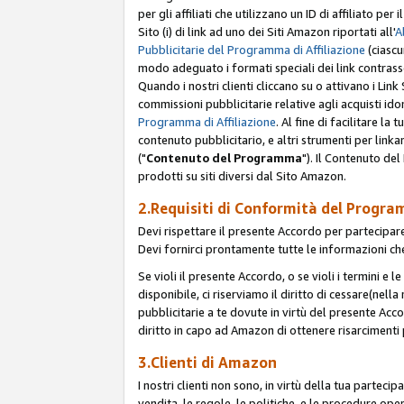
per gli affiliati che utilizzano un ID di affiliato p
Sito (i) di link ad uno dei Siti Amazon riportati all'
A
Pubblicitarie del Programma di Affiliazione
(ciascu
modo adeguato i formati speciali dei link contras
Quando i nostri clienti cliccano su o attivano i Lin
commissioni pubblicitarie relative agli acquisti ido
Programma di Affiliazione
. Al fine di facilitare l
contenuto pubblicitario, e altri strumenti per link
("
Contenuto del Programma
"). Il Contenuto de
prodotti su siti diversi dal Sito Amazon.
2.Requisiti di Conformità del Progra
Devi rispettare il presente Accordo per partecipare
Devi fornirci prontamente tutte le informazioni che
Se violi il presente Accordo, o se violi i termini e 
disponibile, ci riserviamo il diritto di cessare(nel
pubblicitarie a te dovute in virtù del presente Acc
diritto in capo ad Amazon di ottenere risarcimenti 
3.Clienti di Amazon
I nostri clienti non sono, in virtù della tua parteci
vendita, le regole, le politiche, e le procedure oper