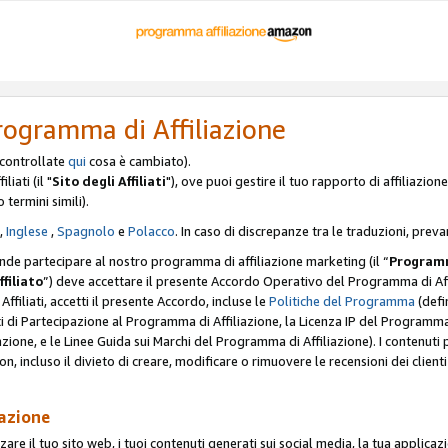
rogramma di Affiliazione
, controllate
qui
cosa è cambiato).
iati (il "
Sito degli Affiliati
"), ove puoi gestire il tuo rapporto di affiliazi
o termini simili).
,
Inglese
,
Spagnolo
e
Polacco
. In caso di discrepanze tra le traduzioni, preva
ende partecipare al nostro programma di affiliazione marketing (il “
Programm
ffiliato
”) deve accettare il presente Accordo Operativo del Programma di Affi
Affiliati, accetti il presente Accordo, incluse le
Politiche del Programma
(defin
i di Partecipazione al Programma di Affiliazione, la Licenza IP del Programma d
zione, e le Linee Guida sui Marchi del Programma di Affiliazione). I contenuti
n, incluso il divieto di creare, modificare o rimuovere le recensioni dei clien
iazione
are il tuo sito web, i tuoi contenuti generati sui social media, la tua applicaz