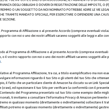
ERVANZA DEGLI OBBLIGHI O DOVERI DI REGISTRAZIONE DELLE IMPOSTE, 
OTREMMO O UN SOGGETTO DA NOI NOMINATO POTREBBE ADIRE LE VIE LEGA
HE TRAMITE MANDATO SPECIALE, PER ESERCITARE O DIFENDERE UNA CAUSA 
E SEZIONE.
al Programma di Affiliazione o al presente Accordo (comprese eventuali violazi
apporto con noi o uno dei nostri affiliati saranno soggetti alle leggi e alle co
 modo al Programma di Affiliazione o al presente Accordo (comprese eventuali v
 o il vostro rapporto con noi o uno dei nostri affiliati saranno soggetti alle p
3
.
lative al Programma Affiliazione, tra cui, a titolo esemplificativo ma non esau
ivulgare informazioni riguardo il tuo Sito e gli utenti del tuo Sito che ottenia
, il fatto che un particolare cliente di Amazon ha cliccato su un Link Specia
(craw), ed ispezionare il tuo Sito per verificare la conformità con il presente 
Contenuto del Programma presentato sul tuo Sito come esempio delle migliori 
onali, ti invitiamo a consultare l'Informativa Privacy di Amazon pertinente ri
i potremo in qualsiasi momento (direttamente o indirettamente) sollecitare il tr
ffiliati potremo in qualsiasi momento (direttamente o indirettamente) gestire s