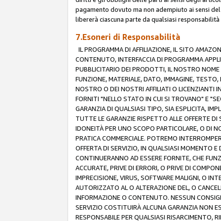
pagamento dovuto ma non adempiuto ai sensi del p
libererà ciascuna parte da qualsiasi responsabilità
7.Esoneri di Responsabilità
IL PROGRAMMA DI AFFILIAZIONE, IL SITO AMAZO
CONTENUTO, INTERFACCIA DI PROGRAMMA APPLIC
PUBBLICITARIO DEI PRODOTTI, IL NOSTRO NOME A
FUNZIONE, MATERIALE, DATO, IMMAGINE, TESTO, 
NOSTRO O DEI NOSTRI AFFILIATI O LICENZIANTI
FORNITI "NELLO STATO IN CUI SI TROVANO" E "S
GARANZIA DI QUALSIASI TIPO, SIA ESPLICITA, IMP
TUTTE LE GARANZIE RISPETTO ALLE OFFERTE DI S
IDONEITÀ PER UNO SCOPO PARTICOLARE, O DI NO
PRATICA COMMERCIALE. POTREMO INTERROMPERE O
OFFERTA DI SERVIZIO, IN QUALSIASI MOMENTO E D
CONTINUERANNO AD ESSERE FORNITE, CHE FUN
ACCURATE, PRIVE DI ERRORI, O PRIVE DI COMPON
IMPRECISIONE, VIRUS, SOFTWARE MALIGNI, O INT
AUTORIZZATO AL O ALTERAZIONE DEL, O CANCELL
INFORMAZIONE O CONTENUTO. NESSUN CONSIGLIO
SERVIZIO COSTITUIRÀ ALCUNA GARANZIA NON ESP
RESPONSABILE PER QUALSIASI RISARCIMENTO, RI