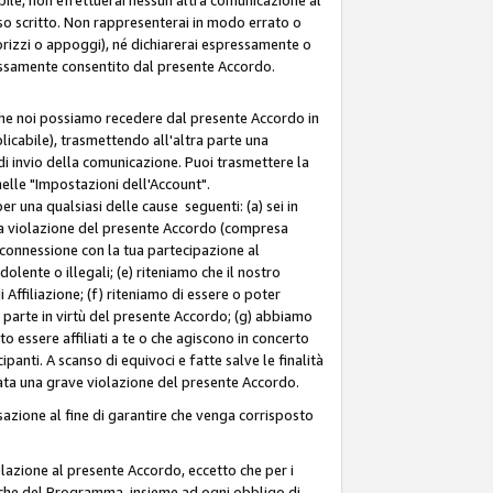
so scritto. Non rappresenterai in modo errato o
sorizzi o appoggi), né dichiarerai espressamente o
pressamente consentito dal presente Accordo.
 che noi possiamo recedere dal presente Accordo in
licabile), trasmettendo all'altra parte una
di invio della comunicazione. Puoi trasmettere la
nelle "Impostazioni dell'Account".
 una qualsiasi delle cause seguenti: (a) sei in
tra violazione del presente Accordo (compresa
n connessione con la tua partecipazione al
olente o illegali; (e) riteniamo che il nostro
ffiliazione; (f) riteniamo di essere o poter
a parte in virtù del presente Accordo; (g) abbiamo
 essere affiliati a te o che agiscono in concerto
anti. A scanso di equivoci e fatte salve le finalità
rata una grave violazione del presente Accordo.
zione al fine di garantire che venga corrisposto
 relazione al presente Accordo, eccetto che per i
olitiche del Programma, insieme ad ogni obbligo di