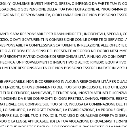
AGGI, (Y) QUALSIASI INVESTIMENTO, SPESA, O IMPEGNO DA PARTE TUA IN
CESSAZIONE O SOSPENSIONE DELLA TUA PARTECIPAZIONE AL PROGRAMMA DI 
LE GARANZIE, RESPONSABILITÀ, O DICHIARAZIONI CHE NON POSSONO ESSERE
ZIANTI SARÀ RESPONSABILE PER DANNI INDIRETTI, INCIDENTALI, SPECIALI, 
RCIZIO, O DATI SCATURENTI IN CONNESSIONE CON LE OFFERTE DI SERVIZIO, 
RA RESPONSABILITÀ COMPLESSIVA SCATURENTE IN RELAZIONE ALLE OFFERTE 
E O A TE DOVUTE AI SENSI DEL PRESENTE ACCORDO NEI DODICI MESI IMME
PIÙ RECENTE RIVENDICAZIONE DI RESPONSABILITÀ. RINUNCI AD OGNI DIRI
 SPECIFICA, UN PROVVEDIMENTO INGIUNTIVO O ALTRO RIMEDIO EQUITATIV
LIMITARE RESPONSABILITÀ CHE NON POSSONO ESSERE LIMITATE IN VIRTÙ 
E APPLICABILE, NON INCORREREMO IN ALCUNA RESPONSABILITÀ PER QUA
UTENZIONE, O FUNZIONAMENTO DEL TUO SITO (INCLUSO IL TUO UTILIZZO D
DI DIFENDERE, MANLEVARE, E TENERE NOI, I NOSTRI AFFILIATI E LICENZIAN
, INDENNI DA E NEI CONFRONTI DI OGNI PRETESA, DANNO, PERDITE, RESPON
SI MATERIALE CHE COMPARE SUL TUO SITO, INCLUSA LA COMBINAZIONE DEL T
SO, LO SVILUPPO, LA PROGETTAZIONE, LA FABBRICAZIONE, LA PRODUZIONE, 
MPARE SUL O NEL TUO SITO, (C) IL TUO USO DI QUALSIASI OFFERTA DI SER
RDO O LA LEGGE APPLICABILE, (D) LA TUA VIOLAZIONE DI QUALSIASI TER
 (E) LE TUE IMPOSTE E DAZI O LA RISCOSSIONE, IL PAGAMENTO O LA MA