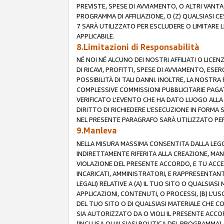
PREVISTE, SPESE DI AVVIAMENTO, O ALTRI VANT
PROGRAMMA DI AFFILIAZIONE, O (Z) QUALSIASI 
7 SARÀ UTILIZZATO PER ESCLUDERE O LIMITARE 
APPLICABILE.
8.Limitazioni di Responsabilità
NÉ NOI NÉ ALCUNO DEI NOSTRI AFFILIATI O LICEN
DI RICAVI, PROFITTI, SPESE DI AVVIAMENTO, ESE
POSSIBILITÀ DI TALI DANNI. INOLTRE, LA NOST
COMPLESSIVE COMMISSIONI PUBBLICITARIE PAGAT
VERIFICATO L'EVENTO CHE HA DATO LUOGO ALLA 
DIRITTO DI RICHIEDERE L'ESECUZIONE IN FORMA
NEL PRESENTE PARAGRAFO SARÀ UTILIZZATO PER 
9.Manleva
NELLA MISURA MASSIMA CONSENTITA DALLA LEGG
INDIRETTAMENTE RIFERITA ALLA CREAZIONE, MAN
VIOLAZIONE DEL PRESENTE ACCORDO, E TU ACCETTI 
INCARICATI, AMMINISTRATORI, E RAPPRESENTANTI
LEGALI) RELATIVE A (A) IL TUO SITO O QUALSIA
APPLICAZIONI, CONTENUTI, O PROCESSI, (B) L'U
DEL TUO SITO O DI QUALSIASI MATERIALE CHE CO
SIA AUTORIZZATO DA O VIOLI IL PRESENTE ACCO
(INCLUSA QUALSIASI POLITICA DEL PROGRAMMA),