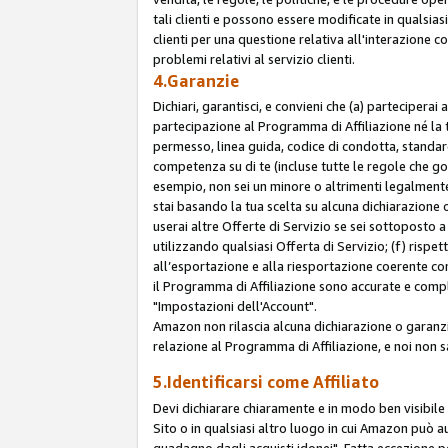
tali clienti e possono essere modificate in qualsias
clienti per una questione relativa all'interazione 
problemi relativi al servizio clienti.
4.Garanzie
Dichiari, garantisci, e convieni che (a) parteciperai
partecipazione al Programma di Affiliazione né la 
permesso, linea guida, codice di condotta, standard
competenza su di te (incluse tutte le regole che gov
esempio, non sei un minore o altrimenti legalmente
stai basando la tua scelta su alcuna dichiarazione
userai altre Offerte di Servizio se sei sottoposto a 
utilizzando qualsiasi Offerta di Servizio; (f) rispet
all’esportazione e alla riesportazione coerente con 
il Programma di Affiliazione sono accurate e compl
"Impostazioni dell'Account".
Amazon non rilascia alcuna dichiarazione o garanzi
relazione al Programma di Affiliazione, e noi non 
5.Identificarsi come Affiliato
Devi dichiarare chiaramente e in modo ben visibil
Sito o in qualsiasi altro luogo in cui Amazon può a
guadagno dagli acquisti idonei". Fatta eccezione pe