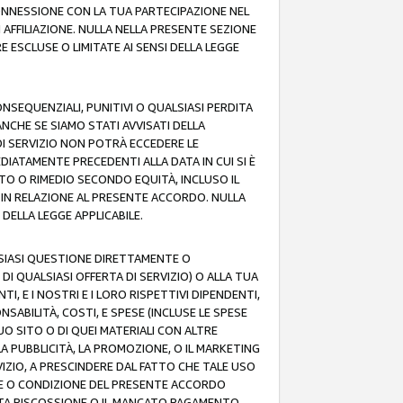
 CONNESSIONE CON LA TUA PARTECIPAZIONE NEL
AFFILIAZIONE. NULLA NELLA PRESENTE SEZIONE
 ESCLUSE O LIMITATE AI SENSI DELLA LEGGE
CONSEQUENZIALI, PUNITIVI O QUALSIASI PERDITA
ANCHE SE SIAMO STATI AVVISATI DELLA
DI SERVIZIO NON POTRÀ ECCEDERE LE
DIATAMENTE PRECEDENTI ALLA DATA IN CUI SI È
TTO O RIMEDIO SECONDO EQUITÀ, INCLUSO IL
O IN RELAZIONE AL PRESENTE ACCORDO. NULLA
DELLA LEGGE APPLICABILE.
LSIASI QUESTIONE DIRETTAMENTE O
I QUALSIASI OFFERTA DI SERVIZIO) O ALLA TUA
TI, E I NOSTRI E I LORO RISPETTIVI DIPENDENTI,
SABILITÀ, COSTI, E SPESE (INCLUSE LE SPESE
UO SITO O DI QUEI MATERIALI CON ALTRE
LA PUBBLICITÀ, LA PROMOZIONE, O IL MARKETING
VIZIO, A PRESCINDERE DAL FATTO CHE TALE USO
MINE O CONDIZIONE DEL PRESENTE ACCORDO
NCATA RISCOSSIONE O IL MANCATO PAGAMENTO