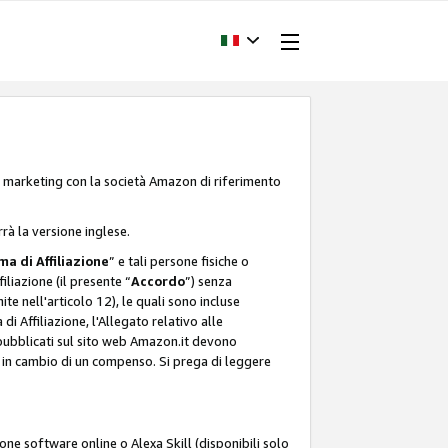
one marketing con la società Amazon di riferimento
rrà la versione inglese.
a di Affiliazione
” e tali persone fisiche o
liazione (il presente “
Accordo
”) senza
ite nell'articolo 12), le quali sono incluse
i Affiliazione, l'Allegato relativo alle
 pubblicati sul sito web Amazon.it devono
ti in cambio di un compenso. Si prega di leggere
ione software online o Alexa Skill (disponibili solo