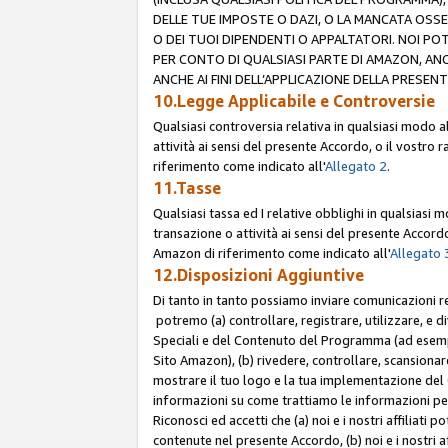
DELLE TUE IMPOSTE O DAZI, O LA MANCATA OSS
O DEI TUOI DIPENDENTI O APPALTATORI. NOI P
PER CONTO DI QUALSIASI PARTE DI AMAZON, ANC
ANCHE AI FINI DELL’APPLICAZIONE DELLA PRESENT
10.Legge Applicabile e Controversie
Qualsiasi controversia relativa in qualsiasi modo 
attività ai sensi del presente Accordo, o il vostro r
riferimento come indicato all'
Allegato 2
.
11.Tasse
Qualsiasi tassa ed I relative obblighi in qualsiasi
transazione o attività ai sensi del presente Accordo,
Amazon di riferimento come indicato all'
Allegato 
12.Disposizioni Aggiuntive
Di tanto in tanto possiamo inviare comunicazioni re
potremo (a) controllare, registrare, utilizzare, e d
Speciali e del Contenuto del Programma (ad esempio
Sito Amazon), (b) rivedere, controllare, scansionare 
mostrare il tuo logo e la tua implementazione del 
informazioni su come trattiamo le informazioni pers
Riconosci ed accetti che (a) noi e i nostri affiliat
contenute nel presente Accordo, (b) noi e i nostri a