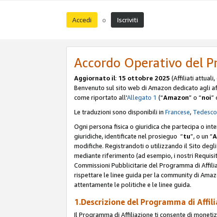
Accedi
Iscriviti
o
Accordo Operativo del P
Aggiornato il
:
15 ottobre 2025
(Affiliati attuali
Benvenuto sul sito web di Amazon dedicato agli affil
come riportato all'
Allegato 1
(“
Amazon
” o “
noi
” 
Le traduzioni sono disponibili in
Francese
,
Tedesco
Ogni persona fisica o giuridica che partecipa o int
giuridiche, identificate nel prosieguo “
tu
”, o un “
A
modifiche. Registrandoti o utilizzando il Sito degli 
mediante riferimento (ad esempio, i nostri Requisit
Commissioni Pubblicitarie del Programma di Affilia
rispettare le linee guida per la community di Amazo
attentamente le politiche e le linee guida.
1.Descrizione del Programma di Affil
Il Programma di Affiliazione ti consente di monetizz