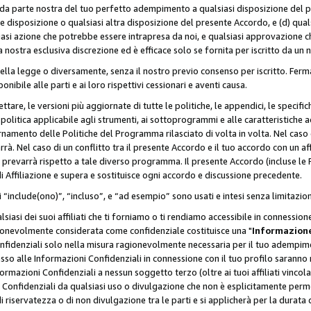
a da parte nostra del tuo perfetto adempimento a qualsiasi disposizione del p
ale disposizione o qualsiasi altra disposizione del presente Accordo, e (d) q
asi azione che potrebbe essere intrapresa da noi, e qualsiasi approvazione ch
 nostra esclusiva discrezione ed è efficace solo se fornita per iscritto da un
ella legge o diversamente, senza il nostro previo consenso per iscritto. Ferm
onibile alle parti e ai loro rispettivi cessionari e aventi causa.
are, le versioni più aggiornate di tutte le politiche, le appendici, le specifiche
olitica applicabile agli strumenti, ai sottoprogrammi e alle caratteristiche a
rnamento delle Politiche del Programma rilasciato di volta in volta. Nel caso d
à. Nel caso di un conflitto tra il presente Accordo e il tuo accordo con un af
prevarrà rispetto a tale diverso programma. Il presente Accordo (incluse le P
 Affiliazione e supera e sostituisce ogni accordo e discussione precedente.
 “include(ono)”, “incluso”, e “ad esempio” sono usati e intesi senza limitazio
iasi dei suoi affiliati che ti forniamo o ti rendiamo accessibile in connession
ionevolmente considerata come confidenziale costituisce una "
Informazione
onfidenziali solo nella misura ragionevolmente necessaria per il tuo adempime
esso alle Informazioni Confidenziali in connessione con il tuo profilo saranno
rmazioni Confidenziali a nessun soggetto terzo (oltre ai tuoi affiliati vincolat
 Confidenziali da qualsiasi uso o divulgazione che non è esplicitamente perm
i riservatezza o di non divulgazione tra le parti e si applicherà per la durata d