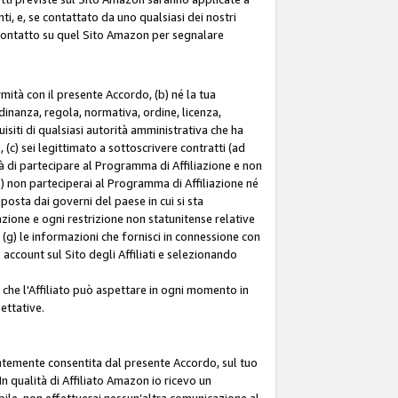
ti, e, se contattato da uno qualsiasi dei nostri
di contatto su quel Sito Amazon per segnalare
ormità con il presente Accordo, (b) né la tua
inanza, regola, normativa, ordine, licenza,
siti di qualsiasi autorità amministrativa che ha
 (c) sei legittimato a sottoscrivere contratti (ad
à di partecipare al Programma di Affiliazione e non
e) non parteciperai al Programma di Affiliazione né
mposta dai governi del paese in cui si sta
tazione e ogni restrizione non statunitense relative
e (g) le informazioni che fornisci in connessione con
ccount sul Sito degli Affiliati e selezionando
 che l'Affiliato può aspettare in ogni momento in
ettative.
entemente consentita dal presente Accordo, sul tuo
n qualità di Affiliato Amazon io ricevo un
bile, non effettuerai nessun’altra comunicazione al