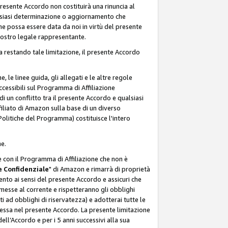
resente Accordo non costituirà una rinuncia al
ualsiasi determinazione o aggiornamento che
e possa essere data da noi in virtù del presente
 nostro legale rappresentante.
a restando tale limitazione, il presente Accordo
, le linee guida, gli allegati e le altre regole
ccessibili sul Programma di Affiliazione
i un conflitto tra il presente Accordo e qualsiasi
filiato di Amazon sulla base di un diverso
olitiche del Programma) costituisce l'intero
ne.
e con il Programma di Affiliazione che non è
 Confidenziale
" di Amazon e rimarrà di proprietà
nto ai sensi del presente Accordo e assicuri che
 messe al corrente e rispetteranno gli obblighi
i ad obblighi di riservatezza) e adotterai tutte le
essa nel presente Accordo. La presente limitazione
ell’Accordo e per i 5 anni successivi alla sua