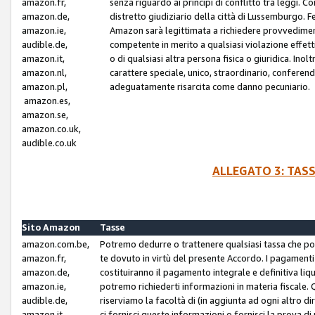
amazon.fr,
senza riguardo ai principi di conflitto tra leggi. C
amazon.de,
distretto giudiziario della città di Lussemburgo. 
amazon.ie,
Amazon sarà legittimata a richiedere provvedimenti 
audible.de,
competente in merito a qualsiasi violazione effettiv
amazon.it,
o di qualsiasi altra persona fisica o giuridica. Ino
amazon.nl,
carattere speciale, unico, straordinario, conferen
amazon.pl,
adeguatamente risarcita come danno pecuniario.
amazon.es,
amazon.se,
amazon.co.uk,
audible.co.uk
ALLEGATO 3: TAS
Sito Amazon
Tasse
amazon.com.be,
Potremo dedurre o trattenere qualsiasi tassa che p
amazon.fr,
te dovuto in virtù del presente Accordo. I pagamenti c
amazon.de,
costituiranno il pagamento integrale e definitiva liq
amazon.ie,
potremo richiederti informazioni in materia fiscale. Qu
audible.de,
riserviamo la facoltà di (in aggiunta ad ogni altro di
amazon.it,
ci fornisci queste informazioni o fornisci la prova 