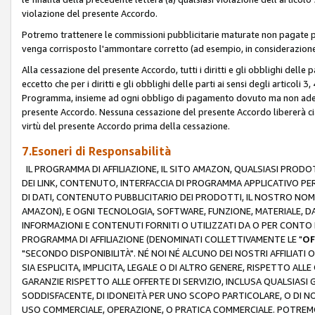
violazione del presente Accordo.
Potremo trattenere le commissioni pubblicitarie maturate non pagate pe
venga corrisposto l'ammontare corretto (ad esempio, in considerazione 
Alla cessazione del presente Accordo, tutti i diritti e gli obblighi delle 
eccetto che per i diritti e gli obblighi delle parti ai sensi degli articoli 
Programma, insieme ad ogni obbligo di pagamento dovuto ma non adempi
presente Accordo. Nessuna cessazione del presente Accordo libererà cia
virtù del presente Accordo prima della cessazione.
7.Esoneri di Responsabilità
IL PROGRAMMA DI AFFILIAZIONE, IL SITO AMAZON, QUALSIASI PRODO
DEI LINK, CONTENUTO, INTERFACCIA DI PROGRAMMA APPLICATIVO PER
DI DATI, CONTENUTO PUBBLICITARIO DEI PRODOTTI, IL NOSTRO NOME 
AMAZON), E OGNI TECNOLOGIA, SOFTWARE, FUNZIONE, MATERIALE, DAT
INFORMAZIONI E CONTENUTI FORNITI O UTILIZZATI DA O PER CONTO N
PROGRAMMA DI AFFILIAZIONE (DENOMINATI COLLETTIVAMENTE LE "
OF
"SECONDO DISPONIBILITÀ". NÉ NOI NÉ ALCUNO DEI NOSTRI AFFILIATI 
SIA ESPLICITA, IMPLICITA, LEGALE O DI ALTRO GENERE, RISPETTO ALLE
GARANZIE RISPETTO ALLE OFFERTE DI SERVIZIO, INCLUSA QUALSIASI G
SODDISFACENTE, DI IDONEITÀ PER UNO SCOPO PARTICOLARE, O DI NO
USO COMMERCIALE, OPERAZIONE, O PRATICA COMMERCIALE. POTREMO 