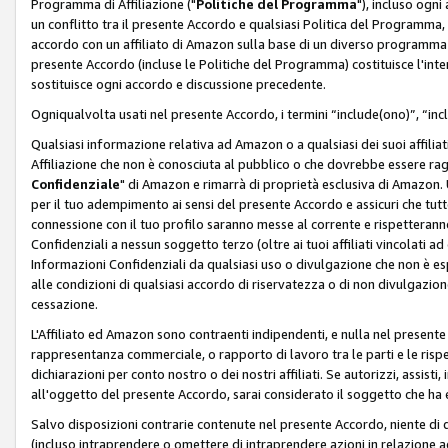
Programma di Affiliazione ("
Politiche del Programma
"), incluso ogn
un conflitto tra il presente Accordo e qualsiasi Politica del Programma, 
accordo con un affiliato di Amazon sulla base di un diverso programma d
presente Accordo (incluse le Politiche del Programma) costituisce l'int
sostituisce ogni accordo e discussione precedente.
Ogniqualvolta usati nel presente Accordo, i termini “include(ono)”, “inc
Qualsiasi informazione relativa ad Amazon o a qualsiasi dei suoi affilia
Affiliazione che non è conosciuta al pubblico o che dovrebbe essere ra
Confidenziale
" di Amazon e rimarrà di proprietà esclusiva di Amazon. 
per il tuo adempimento ai sensi del presente Accordo e assicuri che tutt
connessione con il tuo profilo saranno messe al corrente e rispetterann
Confidenziali a nessun soggetto terzo (oltre ai tuoi affiliati vincolati a
Informazioni Confidenziali da qualsiasi uso o divulgazione che non è e
alle condizioni di qualsiasi accordo di riservatezza o di non divulgazione 
cessazione.
L'Affiliato ed Amazon sono contraenti indipendenti, e nulla nel presente
rappresentanza commerciale, o rapporto di lavoro tra le parti e le rispe
dichiarazioni per conto nostro o dei nostri affiliati. Se autorizzi, assisti,
all'oggetto del presente Accordo, sarai considerato il soggetto che ha 
Salvo disposizioni contrarie contenute nel presente Accordo, niente di q
(incluso intraprendere o omettere di intraprendere azioni in relazione a