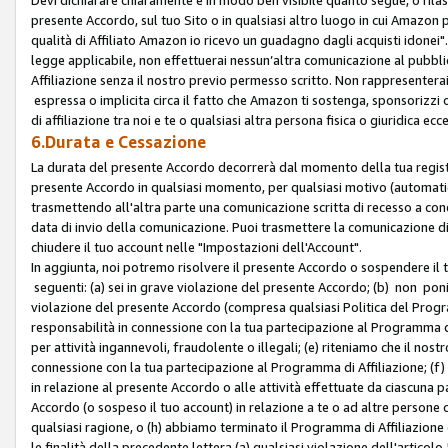
presente Accordo, sul tuo Sito o in qualsiasi altro luogo in cui Amazon
qualità di Affiliato Amazon io ricevo un guadagno dagli acquisti idonei"
legge applicabile, non effettuerai nessun’altra comunicazione al pubbl
Affiliazione senza il nostro previo permesso scritto. Non rappresenterai 
espressa o implicita circa il fatto che Amazon ti sostenga, sponsorizzi
di affiliazione tra noi e te o qualsiasi altra persona fisica o giuridica
6.Durata e Cessazione
La durata del presente Accordo decorrerà dal momento della tua registraz
presente Accordo in qualsiasi momento, per qualsiasi motivo (automaticam
trasmettendo all'altra parte una comunicazione scritta di recesso a cond
data di invio della comunicazione. Puoi trasmettere la comunicazione di
chiudere il tuo account nelle "Impostazioni dell'Account".
In aggiunta, noi potremo risolvere il presente Accordo o sospendere il
seguenti: (a) sei in grave violazione del presente Accordo; (b) non poni
violazione del presente Accordo (compresa qualsiasi Politica del Program
responsabilità in connessione con la tua partecipazione al Programma di 
per attività ingannevoli, fraudolente o illegali; (e) riteniamo che il n
connessione con la tua partecipazione al Programma di Affiliazione; (f)
in relazione al presente Accordo o alle attività effettuate da ciascuna
Accordo (o sospeso il tuo account) in relazione a te o ad altre persone c
qualsiasi ragione, o (h) abbiamo terminato il Programma di Affiliazione
le finalità della precedente lettera (a) qualsiasi violazione dell'artic