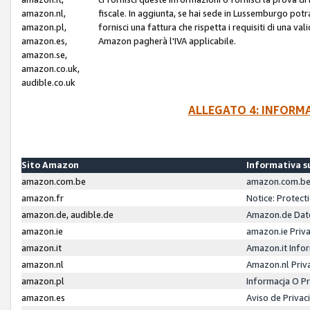
amazon.nl,
fiscale. In aggiunta, se hai sede in Lussemburgo potr
amazon.pl,
fornisci una fattura che rispetta i requisiti di una va
amazon.es,
Amazon pagherà l'IVA applicabile.
amazon.se,
amazon.co.uk,
audible.co.uk
ALLEGATO 4: INFORM
Sito Amazon
Informativa su
amazon.com.be
amazon.com.be 
amazon.fr
Notice: Protect
amazon.de, audible.de
Amazon.de Dat
amazon.ie
amazon.ie Priv
amazon.it
Amazon.it Infor
amazon.nl
Amazon.nl Priv
amazon.pl
Informacja O P
amazon.es
Aviso de Priva