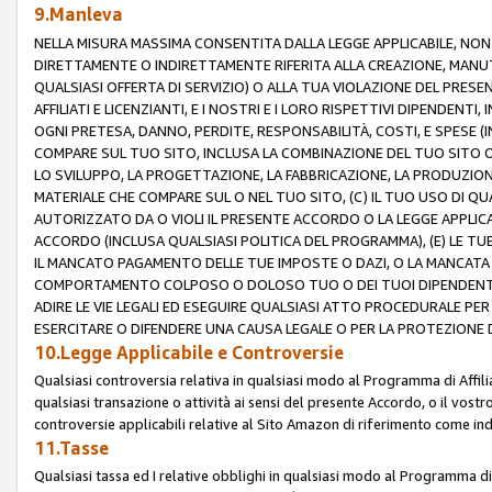
9.Manleva
NELLA MISURA MASSIMA CONSENTITA DALLA LEGGE APPLICABILE, NO
DIRETTAMENTE O INDIRETTAMENTE RIFERITA ALLA CREAZIONE, MANUT
QUALSIASI OFFERTA DI SERVIZIO) O ALLA TUA VIOLAZIONE DEL PRESE
AFFILIATI E LICENZIANTI, E I NOSTRI E I LORO RISPETTIVI DIPENDENT
OGNI PRETESA, DANNO, PERDITE, RESPONSABILITÀ, COSTI, E SPESE (IN
COMPARE SUL TUO SITO, INCLUSA LA COMBINAZIONE DEL TUO SITO O D
LO SVILUPPO, LA PROGETTAZIONE, LA FABBRICAZIONE, LA PRODUZIONE
MATERIALE CHE COMPARE SUL O NEL TUO SITO, (C) IL TUO USO DI QUA
AUTORIZZATO DA O VIOLI IL PRESENTE ACCORDO O LA LEGGE APPLICA
ACCORDO (INCLUSA QUALSIASI POLITICA DEL PROGRAMMA), (E) LE TU
IL MANCATO PAGAMENTO DELLE TUE IMPOSTE O DAZI, O LA MANCATA O
COMPORTAMENTO COLPOSO O DOLOSO TUO O DEI TUOI DIPENDENTI
ADIRE LE VIE LEGALI ED ESEGUIRE QUALSIASI ATTO PROCEDURALE PE
ESERCITARE O DIFENDERE UNA CAUSA LEGALE O PER LA PROTEZIONE DEI
10.Legge Applicabile e Controversie
Qualsiasi controversia relativa in qualsiasi modo al Programma di Affil
qualsiasi transazione o attività ai sensi del presente Accordo, o il vostro
controversie applicabili relative al Sito Amazon di riferimento come indi
11.Tasse
Qualsiasi tassa ed I relative obblighi in qualsiasi modo al Programma di