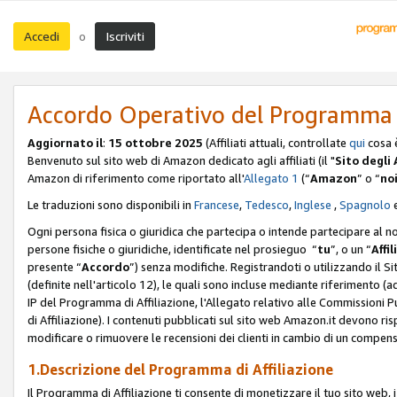
Accedi
Iscriviti
o
Accordo Operativo del Programma d
Aggiornato il
:
15 ottobre 2025
(Affiliati attuali, controllate
qui
cosa 
Benvenuto sul sito web di Amazon dedicato agli affiliati (il "
Sito degli A
Amazon di riferimento come riportato all'
Allegato 1
(“
Amazon
” o “
no
Le traduzioni sono disponibili in
Francese
,
Tedesco
,
Inglese
,
Spagnolo
Ogni persona fisica o giuridica che partecipa o intende partecipare al n
persone fisiche o giuridiche, identificate nel prosieguo “
tu
”, o un “
Affil
presente “
Accordo
”) senza modifiche. Registrandoti o utilizzando il Sito
(definite nell'articolo 12), le quali sono incluse mediante riferimento (a
IP del Programma di Affiliazione, l'Allegato relativo alle Commissioni 
di Affiliazione). I contenuti pubblicati sul sito web Amazon.it devono ris
modificare o rimuovere le recensioni dei clienti in cambio di un compens
1.Descrizione del Programma di Affiliazione
Il Programma di Affiliazione ti consente di monetizzare il tuo sito web, 