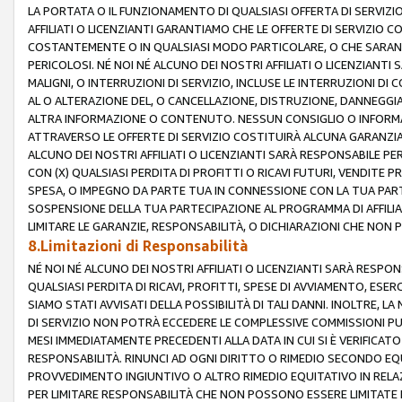
LA PORTATA O IL FUNZIONAMENTO DI QUALSIASI OFFERTA DI SERVIZIO
AFFILIATI O LICENZIANTI GARANTIAMO CHE LE OFFERTE DI SERVIZI
COSTANTEMENTE O IN QUALSIASI MODO PARTICOLARE, O CHE SARANN
PERICOLOSI. NÉ NOI NÉ ALCUNO DEI NOSTRI AFFILIATI O LICENZIANTI
MALIGNI, O INTERRUZIONI DI SERVIZIO, INCLUSE LE INTERRUZIONI D
AL O ALTERAZIONE DEL, O CANCELLAZIONE, DISTRUZIONE, DANNEGGIA
ALTRA INFORMAZIONE O CONTENUTO. NESSUN CONSIGLIO O INFORMAZ
ATTRAVERSO LE OFFERTE DI SERVIZIO COSTITUIRÀ ALCUNA GARANZI
ALCUNO DEI NOSTRI AFFILIATI O LICENZIANTI SARÀ RESPONSABILE P
CON (X) QUALSIASI PERDITA DI PROFITTI O RICAVI FUTURI, VENDITE P
SPESA, O IMPEGNO DA PARTE TUA IN CONNESSIONE CON LA TUA PARTE
SOSPENSIONE DELLA TUA PARTECIPAZIONE AL PROGRAMMA DI AFFILIA
LIMITARE LE GARANZIE, RESPONSABILITÀ, O DICHIARAZIONI CHE NON 
8.Limitazioni di Responsabilità
NÉ NOI NÉ ALCUNO DEI NOSTRI AFFILIATI O LICENZIANTI SARÀ RESPONS
QUALSIASI PERDITA DI RICAVI, PROFITTI, SPESE DI AVVIAMENTO, ESE
SIAMO STATI AVVISATI DELLA POSSIBILITÀ DI TALI DANNI. INOLTRE,
DI SERVIZIO NON POTRÀ ECCEDERE LE COMPLESSIVE COMMISSIONI PU
MESI IMMEDIATAMENTE PRECEDENTI ALLA DATA IN CUI SI È VERIFICAT
RESPONSABILITÀ. RINUNCI AD OGNI DIRITTO O RIMEDIO SECONDO EQUI
PROVVEDIMENTO INGIUNTIVO O ALTRO RIMEDIO EQUITATIVO IN RELA
PER LIMITARE RESPONSABILITÀ CHE NON POSSONO ESSERE LIMITATE I