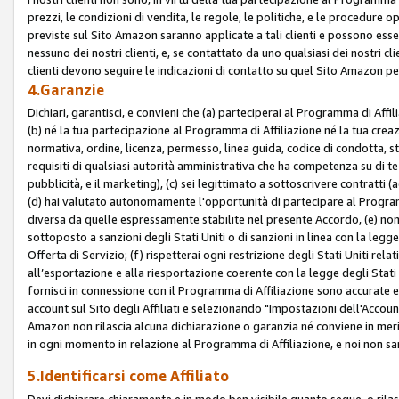
prezzi, le condizioni di vendita, le regole, le politiche, e le procedure ope
previste sul Sito Amazon saranno applicate a tali clienti e possono ess
nessuno dei nostri clienti, e, se contattato da uno qualsiasi dei nostri cl
clienti devono seguire le indicazioni di contatto su quel Sito Amazon per
4.Garanzie
Dichiari, garantisci, e convieni che (a) parteciperai al Programma di Affil
(b) né la tua partecipazione al Programma di Affiliazione né la tua crea
normativa, ordine, licenza, permesso, linea guida, codice di condotta, 
requisiti di qualsiasi autorità amministrativa che ha competenza su di te
pubblicità, e il marketing), (c) sei legittimato a sottoscrivere contratti
(d) hai valutato autonomamente l'opportunità di partecipare al Programm
diversa da quelle espressamente stabilite nel presente Accordo, (e) non 
sottoposto a sanzioni degli Stati Uniti o di sanzioni in linea con la legge
Offerta di Servizio; (f) rispetterai ogni restrizione degli Stati Uniti rel
all’esportazione e alla riesportazione coerente con la legge degli Stati U
fornisci in connessione con il Programma di Affiliazione sono accurate
account sul Sito degli Affiliati e selezionando "Impostazioni dell'Accoun
Amazon non rilascia alcuna dichiarazione o garanzia né conviene in merit
in ogni momento in relazione al Programma di Affiliazione, e noi non sa
5.Identificarsi come Affiliato
Devi dichiarare chiaramente e in modo ben visibile quanto segue, o ril