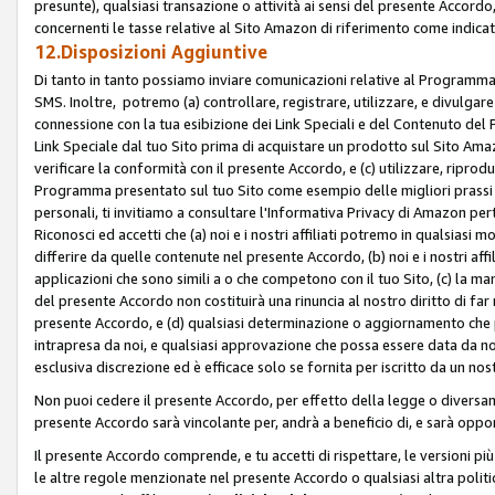
presunte), qualsiasi transazione o attività ai sensi del presente Accordo,
concernenti le tasse relative al Sito Amazon di riferimento come indicato
12.Disposizioni Aggiuntive
Di tanto in tanto possiamo inviare comunicazioni relative al Programma Af
SMS. Inoltre, potremo (a) controllare, registrare, utilizzare, e divulgare
connessione con la tua esibizione dei Link Speciali e del Contenuto del
Link Speciale dal tuo Sito prima di acquistare un prodotto sul Sito Amazo
verificare la conformità con il presente Accordo, e (c) utilizzare, ripro
Programma presentato sul tuo Sito come esempio delle migliori prassi n
personali, ti invitiamo a consultare l'Informativa Privacy di Amazon pert
Riconosci ed accetti che (a) noi e i nostri affiliati potremo in qualsiasi
differire da quelle contenute nel presente Accordo, (b) noi e i nostri af
applicazioni che sono simili a o che competono con il tuo Sito, (c) la 
del presente Accordo non costituirà una rinuncia al nostro diritto di far
presente Accordo, e (d) qualsiasi determinazione o aggiornamento che 
intrapresa da noi, e qualsiasi approvazione che possa essere data da noi
esclusiva discrezione ed è efficace solo se fornita per iscritto da un n
Non puoi cedere il presente Accordo, per effetto della legge o diversame
presente Accordo sarà vincolante per, andrà a beneficio di, e sarà opponib
Il presente Accordo comprende, e tu accetti di rispettare, le versioni più a
le altre regole menzionate nel presente Accordo o qualsiasi altra politic