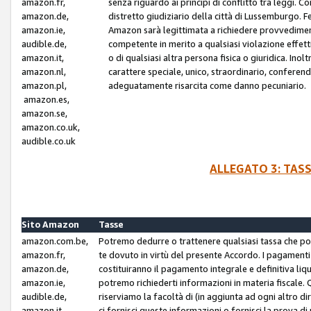
amazon.fr,
senza riguardo ai principi di conflitto tra leggi. C
amazon.de,
distretto giudiziario della città di Lussemburgo. 
amazon.ie,
Amazon sarà legittimata a richiedere provvedimenti 
audible.de,
competente in merito a qualsiasi violazione effettiv
amazon.it,
o di qualsiasi altra persona fisica o giuridica. Ino
amazon.nl,
carattere speciale, unico, straordinario, conferen
amazon.pl,
adeguatamente risarcita come danno pecuniario.
amazon.es,
amazon.se,
amazon.co.uk,
audible.co.uk
ALLEGATO 3: TAS
Sito Amazon
Tasse
amazon.com.be,
Potremo dedurre o trattenere qualsiasi tassa che p
amazon.fr,
te dovuto in virtù del presente Accordo. I pagamenti c
amazon.de,
costituiranno il pagamento integrale e definitiva liq
amazon.ie,
potremo richiederti informazioni in materia fiscale. Qu
audible.de,
riserviamo la facoltà di (in aggiunta ad ogni altro di
amazon.it,
ci fornisci queste informazioni o fornisci la prova 