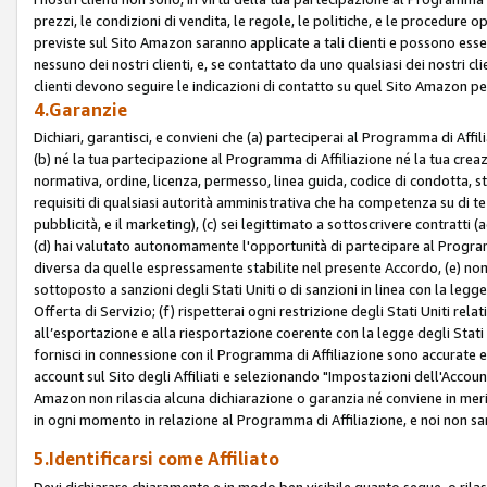
prezzi, le condizioni di vendita, le regole, le politiche, e le procedure ope
previste sul Sito Amazon saranno applicate a tali clienti e possono ess
nessuno dei nostri clienti, e, se contattato da uno qualsiasi dei nostri cl
clienti devono seguire le indicazioni di contatto su quel Sito Amazon per
4.Garanzie
Dichiari, garantisci, e convieni che (a) parteciperai al Programma di Affil
(b) né la tua partecipazione al Programma di Affiliazione né la tua crea
normativa, ordine, licenza, permesso, linea guida, codice di condotta, 
requisiti di qualsiasi autorità amministrativa che ha competenza su di te
pubblicità, e il marketing), (c) sei legittimato a sottoscrivere contratti
(d) hai valutato autonomamente l'opportunità di partecipare al Programm
diversa da quelle espressamente stabilite nel presente Accordo, (e) non 
sottoposto a sanzioni degli Stati Uniti o di sanzioni in linea con la legge
Offerta di Servizio; (f) rispetterai ogni restrizione degli Stati Uniti rel
all’esportazione e alla riesportazione coerente con la legge degli Stati U
fornisci in connessione con il Programma di Affiliazione sono accurate
account sul Sito degli Affiliati e selezionando "Impostazioni dell'Accoun
Amazon non rilascia alcuna dichiarazione o garanzia né conviene in merit
in ogni momento in relazione al Programma di Affiliazione, e noi non sa
5.Identificarsi come Affiliato
Devi dichiarare chiaramente e in modo ben visibile quanto segue, o ril