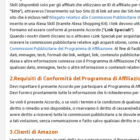
Skill (disponibili solo per gli affiliati che utilizzano un ID di affiliato
"
Sito
"), attraverso l'inserimento sul tuo Sito (i) di link ad uno dei Siti A
sito che è incluso nell'
Allegato relativo alle Commissioni Pubblicitarie 
inserito in una Alexa Skill (tramite Alexa Shopping Kit). I link devono u
forniamo ed essere conformi al presente Accordo ("
Link Speciali
").
Quando i nostri clienti cliccano su o attivano i Link Speciali per acquis
ricevere le commissioni pubblicitarie relative agli acquisti idonei, come 
Commissioni Pubblicitarie del Programma di Affiliazione
. Al fine di fa
dati, immagini, testi, formati dei link, widget, link, contenuto pubblicita
Alexa e altre informazioni connesse con il Programma di Affiliazione ("
qualsiasi dato, immagine, testo o altre informazioni o contenuti relativi 
2.Requisiti di Conformità del Programma di Affiliazi
Devi rispettare il presente Accordo per partecipare al Programma di Affi
Devi fornirci prontamente tutte le informazioni che ti richiederemo per 
Se violi il presente Accordo, o se violi i termini e le condizioni di quals
diritto o rimedio a noi disponibile, ci riserviamo il diritto di cessare(n
avere diritto a ricevere) tutte le commissioni pubblicitarie a te dovute
a tali violazioni, senza comunicazione e fatto salvo qualsiasi diritto in
3.Clienti di Amazon
I nostri clienti non sono, in virtù della tua partecipazione al Programma d