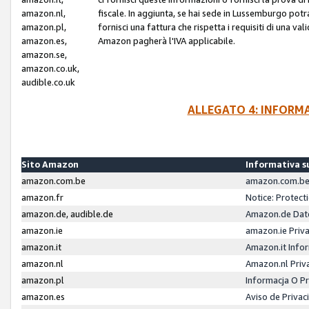
amazon.nl,
fiscale. In aggiunta, se hai sede in Lussemburgo potr
amazon.pl,
fornisci una fattura che rispetta i requisiti di una va
amazon.es,
Amazon pagherà l'IVA applicabile.
amazon.se,
amazon.co.uk,
audible.co.uk
ALLEGATO 4: INFORM
Sito Amazon
Informativa su
amazon.com.be
amazon.com.be 
amazon.fr
Notice: Protect
amazon.de, audible.de
Amazon.de Dat
amazon.ie
amazon.ie Priv
amazon.it
Amazon.it Infor
amazon.nl
Amazon.nl Priv
amazon.pl
Informacja O P
amazon.es
Aviso de Priva