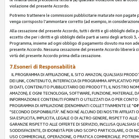
violazione del presente Accordo.
Potremo trattenere le commissioni pubblicitarie maturate non pagate pe
venga corrisposto l'ammontare corretto (ad esempio, in considerazione 
Alla cessazione del presente Accordo, tutti i diritti e gli obblighi delle 
eccetto che per i diritti e gli obblighi delle parti ai sensi degli articoli 
Programma, insieme ad ogni obbligo di pagamento dovuto ma non adempi
presente Accordo. Nessuna cessazione del presente Accordo libererà cia
virtù del presente Accordo prima della cessazione.
7.Esoneri di Responsabilità
IL PROGRAMMA DI AFFILIAZIONE, IL SITO AMAZON, QUALSIASI PRODO
DEI LINK, CONTENUTO, INTERFACCIA DI PROGRAMMA APPLICATIVO PER
DI DATI, CONTENUTO PUBBLICITARIO DEI PRODOTTI, IL NOSTRO NOME 
AMAZON), E OGNI TECNOLOGIA, SOFTWARE, FUNZIONE, MATERIALE, DAT
INFORMAZIONI E CONTENUTI FORNITI O UTILIZZATI DA O PER CONTO N
PROGRAMMA DI AFFILIAZIONE (DENOMINATI COLLETTIVAMENTE LE "
OF
"SECONDO DISPONIBILITÀ". NÉ NOI NÉ ALCUNO DEI NOSTRI AFFILIATI 
SIA ESPLICITA, IMPLICITA, LEGALE O DI ALTRO GENERE, RISPETTO ALLE
GARANZIE RISPETTO ALLE OFFERTE DI SERVIZIO, INCLUSA QUALSIASI G
SODDISFACENTE, DI IDONEITÀ PER UNO SCOPO PARTICOLARE, O DI NO
USO COMMERCIALE, OPERAZIONE, O PRATICA COMMERCIALE. POTREMO 