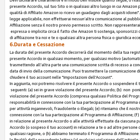
presente Accordo, sul tuo Sito o in qualsiasi altro luogo in cui Amazon
qualità di Affiliato Amazon io ricevo un guadagno dagli acquisti idonei"
legge applicabile, non effettuerai nessun’altra comunicazione al pubbl
Affiliazione senza il nostro previo permesso scritto. Non rappresenterai 
espressa o implicita circa il fatto che Amazon ti sostenga, sponsorizzi
di affiliazione tra noi e te o qualsiasi altra persona fisica o giuridica
6.Durata e Cessazione
La durata del presente Accordo decorrerà dal momento della tua registraz
presente Accordo in qualsiasi momento, per qualsiasi motivo (automaticam
trasmettendo all'altra parte una comunicazione scritta di recesso a cond
data di invio della comunicazione. Puoi trasmettere la comunicazione di
chiudere il tuo account nelle "Impostazioni dell'Account".
In aggiunta, noi potremo risolvere il presente Accordo o sospendere il
seguenti: (a) sei in grave violazione del presente Accordo; (b) non poni
violazione del presente Accordo (compresa qualsiasi Politica del Program
responsabilità in connessione con la tua partecipazione al Programma di 
per attività ingannevoli, fraudolente o illegali; (e) riteniamo che il n
connessione con la tua partecipazione al Programma di Affiliazione; (f)
in relazione al presente Accordo o alle attività effettuate da ciascuna
Accordo (o sospeso il tuo account) in relazione a te o ad altre persone c
qualsiasi ragione, o (h) abbiamo terminato il Programma di Affiliazione
le finalità della precedente lettera (a) qualsiasi violazione dell'artic