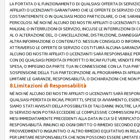
LA PORTATA O IL FUNZIONAMENTO DI QUALSIASI OFFERTA DI SERVIZIO
AFFILIATI O LICENZIANTI GARANTIAMO CHE LE OFFERTE DI SERVIZI
COSTANTEMENTE O IN QUALSIASI MODO PARTICOLARE, O CHE SARANN
PERICOLOSI. NÉ NOI NÉ ALCUNO DEI NOSTRI AFFILIATI O LICENZIANTI
MALIGNI, O INTERRUZIONI DI SERVIZIO, INCLUSE LE INTERRUZIONI D
AL O ALTERAZIONE DEL, O CANCELLAZIONE, DISTRUZIONE, DANNEGGIA
ALTRA INFORMAZIONE O CONTENUTO. NESSUN CONSIGLIO O INFORMAZ
ATTRAVERSO LE OFFERTE DI SERVIZIO COSTITUIRÀ ALCUNA GARANZI
ALCUNO DEI NOSTRI AFFILIATI O LICENZIANTI SARÀ RESPONSABILE P
CON (X) QUALSIASI PERDITA DI PROFITTI O RICAVI FUTURI, VENDITE P
SPESA, O IMPEGNO DA PARTE TUA IN CONNESSIONE CON LA TUA PARTE
SOSPENSIONE DELLA TUA PARTECIPAZIONE AL PROGRAMMA DI AFFILIA
LIMITARE LE GARANZIE, RESPONSABILITÀ, O DICHIARAZIONI CHE NON 
8.Limitazioni di Responsabilità
NÉ NOI NÉ ALCUNO DEI NOSTRI AFFILIATI O LICENZIANTI SARÀ RESPONS
QUALSIASI PERDITA DI RICAVI, PROFITTI, SPESE DI AVVIAMENTO, ESE
SIAMO STATI AVVISATI DELLA POSSIBILITÀ DI TALI DANNI. INOLTRE,
DI SERVIZIO NON POTRÀ ECCEDERE LE COMPLESSIVE COMMISSIONI PU
MESI IMMEDIATAMENTE PRECEDENTI ALLA DATA IN CUI SI È VERIFICAT
RESPONSABILITÀ. RINUNCI AD OGNI DIRITTO O RIMEDIO SECONDO EQUI
PROVVEDIMENTO INGIUNTIVO O ALTRO RIMEDIO EQUITATIVO IN RELA
PER LIMITARE RESPONSABILITÀ CHE NON POSSONO ESSERE LIMITATE I