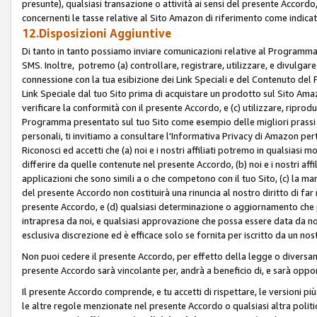
presunte), qualsiasi transazione o attività ai sensi del presente Accordo,
concernenti le tasse relative al Sito Amazon di riferimento come indicato
12.Disposizioni Aggiuntive
Di tanto in tanto possiamo inviare comunicazioni relative al Programma Af
SMS. Inoltre, potremo (a) controllare, registrare, utilizzare, e divulgare
connessione con la tua esibizione dei Link Speciali e del Contenuto del
Link Speciale dal tuo Sito prima di acquistare un prodotto sul Sito Amazo
verificare la conformità con il presente Accordo, e (c) utilizzare, ripro
Programma presentato sul tuo Sito come esempio delle migliori prassi n
personali, ti invitiamo a consultare l'Informativa Privacy di Amazon pert
Riconosci ed accetti che (a) noi e i nostri affiliati potremo in qualsiasi
differire da quelle contenute nel presente Accordo, (b) noi e i nostri af
applicazioni che sono simili a o che competono con il tuo Sito, (c) la 
del presente Accordo non costituirà una rinuncia al nostro diritto di far
presente Accordo, e (d) qualsiasi determinazione o aggiornamento che 
intrapresa da noi, e qualsiasi approvazione che possa essere data da noi
esclusiva discrezione ed è efficace solo se fornita per iscritto da un n
Non puoi cedere il presente Accordo, per effetto della legge o diversame
presente Accordo sarà vincolante per, andrà a beneficio di, e sarà opponib
Il presente Accordo comprende, e tu accetti di rispettare, le versioni più a
le altre regole menzionate nel presente Accordo o qualsiasi altra politic