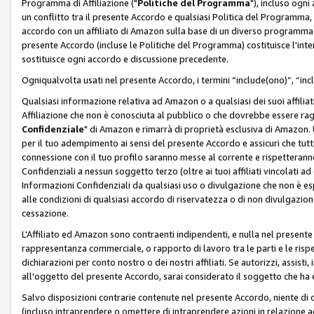
Programma di Affiliazione ("
Politiche del Programma
"), incluso ogn
un conflitto tra il presente Accordo e qualsiasi Politica del Programma, 
accordo con un affiliato di Amazon sulla base di un diverso programma d
presente Accordo (incluse le Politiche del Programma) costituisce l'int
sostituisce ogni accordo e discussione precedente.
Ogniqualvolta usati nel presente Accordo, i termini “include(ono)”, “inc
Qualsiasi informazione relativa ad Amazon o a qualsiasi dei suoi affilia
Affiliazione che non è conosciuta al pubblico o che dovrebbe essere ra
Confidenziale
" di Amazon e rimarrà di proprietà esclusiva di Amazon. 
per il tuo adempimento ai sensi del presente Accordo e assicuri che tutt
connessione con il tuo profilo saranno messe al corrente e rispetterann
Confidenziali a nessun soggetto terzo (oltre ai tuoi affiliati vincolati a
Informazioni Confidenziali da qualsiasi uso o divulgazione che non è e
alle condizioni di qualsiasi accordo di riservatezza o di non divulgazione 
cessazione.
L'Affiliato ed Amazon sono contraenti indipendenti, e nulla nel presente
rappresentanza commerciale, o rapporto di lavoro tra le parti e le rispe
dichiarazioni per conto nostro o dei nostri affiliati. Se autorizzi, assisti,
all'oggetto del presente Accordo, sarai considerato il soggetto che ha 
Salvo disposizioni contrarie contenute nel presente Accordo, niente di q
(incluso intraprendere o omettere di intraprendere azioni in relazione a