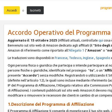
Accedi
Iscriviti
o
Accordo Operativo del Programma d
Aggiornato il
:
15 ottobre 2025
(Affiliati attuali, controllate
qui
cosa 
Benvenuto sul sito web di Amazon dedicato agli affiliati (il "
Sito degli A
Amazon di riferimento come riportato all'
Allegato 1
(“
Amazon
” o “
no
Le traduzioni sono disponibili in
Francese
,
Tedesco
,
Inglese
,
Spagnolo
Ogni persona fisica o giuridica che partecipa o intende partecipare al n
persone fisiche o giuridiche, identificate nel prosieguo “
tu
”, o un “
Affil
presente “
Accordo
”) senza modifiche. Registrandoti o utilizzando il Sito
(definite nell'articolo 12), le quali sono incluse mediante riferimento (a
IP del Programma di Affiliazione, l'Allegato relativo alle Commissioni 
di Affiliazione). I contenuti pubblicati sul sito web Amazon.it devono ris
modificare o rimuovere le recensioni dei clienti in cambio di un compens
1.Descrizione del Programma di Affiliazione
Il Programma di Affiliazione ti consente di monetizzare il tuo sito web, 