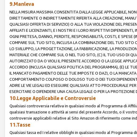
9.Manleva
NELLA MISURA MASSIMA CONSENTITA DALLA LEGGE APPLICABILE, NO
DIRETTAMENTE O INDIRETTAMENTE RIFERITA ALLA CREAZIONE, MANUT
QUALSIASI OFFERTA DI SERVIZIO) O ALLA TUA VIOLAZIONE DEL PRESE
AFFILIATI E LICENZIANTI, E I NOSTRI E I LORO RISPETTIVI DIPENDENT
OGNI PRETESA, DANNO, PERDITE, RESPONSABILITÀ, COSTI, E SPESE (IN
COMPARE SUL TUO SITO, INCLUSA LA COMBINAZIONE DEL TUO SITO O D
LO SVILUPPO, LA PROGETTAZIONE, LA FABBRICAZIONE, LA PRODUZIONE
MATERIALE CHE COMPARE SUL O NEL TUO SITO, (C) IL TUO USO DI QUA
AUTORIZZATO DA O VIOLI IL PRESENTE ACCORDO O LA LEGGE APPLICA
ACCORDO (INCLUSA QUALSIASI POLITICA DEL PROGRAMMA), (E) LE TU
IL MANCATO PAGAMENTO DELLE TUE IMPOSTE O DAZI, O LA MANCATA O
COMPORTAMENTO COLPOSO O DOLOSO TUO O DEI TUOI DIPENDENTI
ADIRE LE VIE LEGALI ED ESEGUIRE QUALSIASI ATTO PROCEDURALE PE
ESERCITARE O DIFENDERE UNA CAUSA LEGALE O PER LA PROTEZIONE DEI
10.Legge Applicabile e Controversie
Qualsiasi controversia relativa in qualsiasi modo al Programma di Affil
qualsiasi transazione o attività ai sensi del presente Accordo, o il vostro
controversie applicabili relative al Sito Amazon di riferimento come indi
11.Tasse
Qualsiasi tassa ed I relative obblighi in qualsiasi modo al Programma di