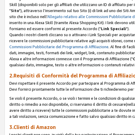
Skill (disponibili solo per gli affiliati che utilizzano un ID di affiliato
"
Sito
"), attraverso l'inserimento sul tuo Sito (i) di link ad uno dei Siti A
sito che è incluso nell'
Allegato relativo alle Commissioni Pubblicitarie 
inserito in una Alexa Skill (tramite Alexa Shopping Kit). I link devono u
forniamo ed essere conformi al presente Accordo ("
Link Speciali
").
Quando i nostri clienti cliccano su o attivano i Link Speciali per acquis
ricevere le commissioni pubblicitarie relative agli acquisti idonei, come 
Commissioni Pubblicitarie del Programma di Affiliazione
. Al fine di fa
dati, immagini, testi, formati dei link, widget, link, contenuto pubblicita
Alexa e altre informazioni connesse con il Programma di Affiliazione ("
qualsiasi dato, immagine, testo o altre informazioni o contenuti relativi 
2.Requisiti di Conformità del Programma di Affiliazi
Devi rispettare il presente Accordo per partecipare al Programma di Affi
Devi fornirci prontamente tutte le informazioni che ti richiederemo per 
Se violi il presente Accordo, o se violi i termini e le condizioni di quals
diritto o rimedio a noi disponibile, ci riserviamo il diritto di cessare(n
avere diritto a ricevere) tutte le commissioni pubblicitarie a te dovute
a tali violazioni, senza comunicazione e fatto salvo qualsiasi diritto in
3.Clienti di Amazon
I nostri clienti non sono, in virtù della tua partecipazione al Programma d