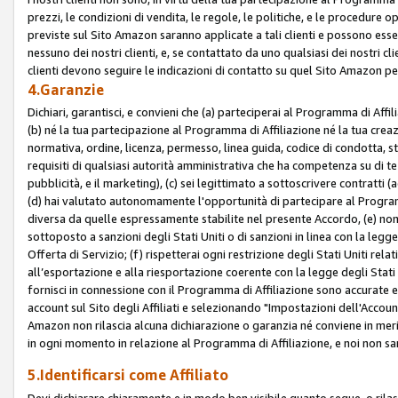
prezzi, le condizioni di vendita, le regole, le politiche, e le procedure ope
previste sul Sito Amazon saranno applicate a tali clienti e possono ess
nessuno dei nostri clienti, e, se contattato da uno qualsiasi dei nostri cl
clienti devono seguire le indicazioni di contatto su quel Sito Amazon per
4.Garanzie
Dichiari, garantisci, e convieni che (a) parteciperai al Programma di Affil
(b) né la tua partecipazione al Programma di Affiliazione né la tua crea
normativa, ordine, licenza, permesso, linea guida, codice di condotta, 
requisiti di qualsiasi autorità amministrativa che ha competenza su di te
pubblicità, e il marketing), (c) sei legittimato a sottoscrivere contratti
(d) hai valutato autonomamente l'opportunità di partecipare al Programm
diversa da quelle espressamente stabilite nel presente Accordo, (e) non 
sottoposto a sanzioni degli Stati Uniti o di sanzioni in linea con la legge
Offerta di Servizio; (f) rispetterai ogni restrizione degli Stati Uniti rel
all’esportazione e alla riesportazione coerente con la legge degli Stati U
fornisci in connessione con il Programma di Affiliazione sono accurate
account sul Sito degli Affiliati e selezionando "Impostazioni dell'Accoun
Amazon non rilascia alcuna dichiarazione o garanzia né conviene in merit
in ogni momento in relazione al Programma di Affiliazione, e noi non sa
5.Identificarsi come Affiliato
Devi dichiarare chiaramente e in modo ben visibile quanto segue, o ril