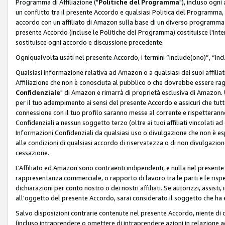
Programma di Affiliazione ("
Politiche del Programma
"), incluso ogn
un conflitto tra il presente Accordo e qualsiasi Politica del Programma, 
accordo con un affiliato di Amazon sulla base di un diverso programma d
presente Accordo (incluse le Politiche del Programma) costituisce l'int
sostituisce ogni accordo e discussione precedente.
Ogniqualvolta usati nel presente Accordo, i termini “include(ono)”, “inc
Qualsiasi informazione relativa ad Amazon o a qualsiasi dei suoi affilia
Affiliazione che non è conosciuta al pubblico o che dovrebbe essere ra
Confidenziale
" di Amazon e rimarrà di proprietà esclusiva di Amazon. 
per il tuo adempimento ai sensi del presente Accordo e assicuri che tutt
connessione con il tuo profilo saranno messe al corrente e rispetterann
Confidenziali a nessun soggetto terzo (oltre ai tuoi affiliati vincolati a
Informazioni Confidenziali da qualsiasi uso o divulgazione che non è e
alle condizioni di qualsiasi accordo di riservatezza o di non divulgazione 
cessazione.
L'Affiliato ed Amazon sono contraenti indipendenti, e nulla nel presente
rappresentanza commerciale, o rapporto di lavoro tra le parti e le rispe
dichiarazioni per conto nostro o dei nostri affiliati. Se autorizzi, assisti,
all'oggetto del presente Accordo, sarai considerato il soggetto che ha 
Salvo disposizioni contrarie contenute nel presente Accordo, niente di q
(incluso intraprendere o omettere di intraprendere azioni in relazione a