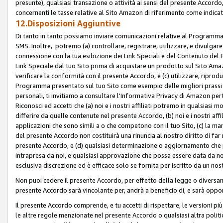
presunte), qualsiasi transazione o attività ai sensi del presente Accordo,
concernenti le tasse relative al Sito Amazon di riferimento come indicato
12.Disposizioni Aggiuntive
Di tanto in tanto possiamo inviare comunicazioni relative al Programma Af
SMS. Inoltre, potremo (a) controllare, registrare, utilizzare, e divulgare
connessione con la tua esibizione dei Link Speciali e del Contenuto del
Link Speciale dal tuo Sito prima di acquistare un prodotto sul Sito Amazo
verificare la conformità con il presente Accordo, e (c) utilizzare, ripro
Programma presentato sul tuo Sito come esempio delle migliori prassi n
personali, ti invitiamo a consultare l'Informativa Privacy di Amazon pert
Riconosci ed accetti che (a) noi e i nostri affiliati potremo in qualsiasi
differire da quelle contenute nel presente Accordo, (b) noi e i nostri af
applicazioni che sono simili a o che competono con il tuo Sito, (c) la 
del presente Accordo non costituirà una rinuncia al nostro diritto di far
presente Accordo, e (d) qualsiasi determinazione o aggiornamento che 
intrapresa da noi, e qualsiasi approvazione che possa essere data da noi
esclusiva discrezione ed è efficace solo se fornita per iscritto da un n
Non puoi cedere il presente Accordo, per effetto della legge o diversame
presente Accordo sarà vincolante per, andrà a beneficio di, e sarà opponib
Il presente Accordo comprende, e tu accetti di rispettare, le versioni più a
le altre regole menzionate nel presente Accordo o qualsiasi altra politic