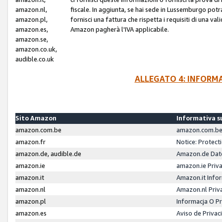
amazon.nl,
fiscale. In aggiunta, se hai sede in Lussemburgo potr
amazon.pl,
fornisci una fattura che rispetta i requisiti di una va
amazon.es,
Amazon pagherà l'IVA applicabile.
amazon.se,
amazon.co.uk,
audible.co.uk
ALLEGATO 4: INFORM
Sito Amazon
Informativa su
amazon.com.be
amazon.com.be 
amazon.fr
Notice: Protect
amazon.de, audible.de
Amazon.de Dat
amazon.ie
amazon.ie Priv
amazon.it
Amazon.it Infor
amazon.nl
Amazon.nl Priv
amazon.pl
Informacja O P
amazon.es
Aviso de Priva