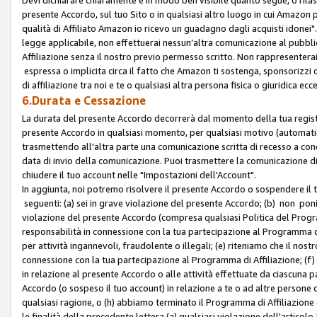
presente Accordo, sul tuo Sito o in qualsiasi altro luogo in cui Amazon
qualità di Affiliato Amazon io ricevo un guadagno dagli acquisti idonei"
legge applicabile, non effettuerai nessun’altra comunicazione al pubbl
Affiliazione senza il nostro previo permesso scritto. Non rappresenterai 
espressa o implicita circa il fatto che Amazon ti sostenga, sponsorizzi
di affiliazione tra noi e te o qualsiasi altra persona fisica o giuridica
6.Durata e Cessazione
La durata del presente Accordo decorrerà dal momento della tua registraz
presente Accordo in qualsiasi momento, per qualsiasi motivo (automaticam
trasmettendo all'altra parte una comunicazione scritta di recesso a cond
data di invio della comunicazione. Puoi trasmettere la comunicazione di
chiudere il tuo account nelle "Impostazioni dell'Account".
In aggiunta, noi potremo risolvere il presente Accordo o sospendere il
seguenti: (a) sei in grave violazione del presente Accordo; (b) non poni
violazione del presente Accordo (compresa qualsiasi Politica del Program
responsabilità in connessione con la tua partecipazione al Programma di 
per attività ingannevoli, fraudolente o illegali; (e) riteniamo che il n
connessione con la tua partecipazione al Programma di Affiliazione; (f)
in relazione al presente Accordo o alle attività effettuate da ciascuna
Accordo (o sospeso il tuo account) in relazione a te o ad altre persone c
qualsiasi ragione, o (h) abbiamo terminato il Programma di Affiliazione
le finalità della precedente lettera (a) qualsiasi violazione dell'artic