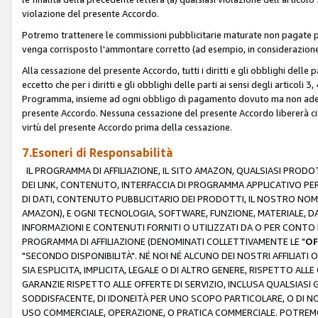
violazione del presente Accordo.
Potremo trattenere le commissioni pubblicitarie maturate non pagate pe
venga corrisposto l'ammontare corretto (ad esempio, in considerazione 
Alla cessazione del presente Accordo, tutti i diritti e gli obblighi delle 
eccetto che per i diritti e gli obblighi delle parti ai sensi degli articoli 
Programma, insieme ad ogni obbligo di pagamento dovuto ma non adempi
presente Accordo. Nessuna cessazione del presente Accordo libererà cia
virtù del presente Accordo prima della cessazione.
7.Esoneri di Responsabilità
IL PROGRAMMA DI AFFILIAZIONE, IL SITO AMAZON, QUALSIASI PRODO
DEI LINK, CONTENUTO, INTERFACCIA DI PROGRAMMA APPLICATIVO PER
DI DATI, CONTENUTO PUBBLICITARIO DEI PRODOTTI, IL NOSTRO NOME 
AMAZON), E OGNI TECNOLOGIA, SOFTWARE, FUNZIONE, MATERIALE, DAT
INFORMAZIONI E CONTENUTI FORNITI O UTILIZZATI DA O PER CONTO N
PROGRAMMA DI AFFILIAZIONE (DENOMINATI COLLETTIVAMENTE LE "
OF
"SECONDO DISPONIBILITÀ". NÉ NOI NÉ ALCUNO DEI NOSTRI AFFILIATI 
SIA ESPLICITA, IMPLICITA, LEGALE O DI ALTRO GENERE, RISPETTO ALLE
GARANZIE RISPETTO ALLE OFFERTE DI SERVIZIO, INCLUSA QUALSIASI G
SODDISFACENTE, DI IDONEITÀ PER UNO SCOPO PARTICOLARE, O DI NO
USO COMMERCIALE, OPERAZIONE, O PRATICA COMMERCIALE. POTREMO 