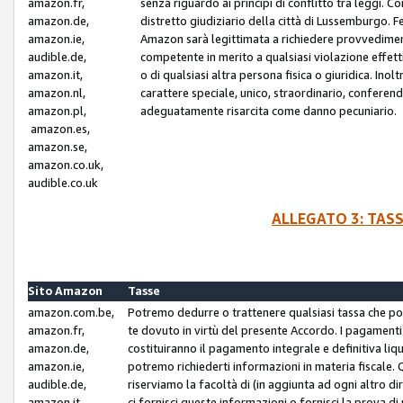
amazon.fr,
senza riguardo ai principi di conflitto tra leggi. C
amazon.de,
distretto giudiziario della città di Lussemburgo. 
amazon.ie,
Amazon sarà legittimata a richiedere provvedimenti 
audible.de,
competente in merito a qualsiasi violazione effettiv
amazon.it,
o di qualsiasi altra persona fisica o giuridica. Ino
amazon.nl,
carattere speciale, unico, straordinario, conferen
amazon.pl,
adeguatamente risarcita come danno pecuniario.
amazon.es,
amazon.se,
amazon.co.uk,
audible.co.uk
ALLEGATO 3: TAS
Sito Amazon
Tasse
amazon.com.be,
Potremo dedurre o trattenere qualsiasi tassa che p
amazon.fr,
te dovuto in virtù del presente Accordo. I pagamenti c
amazon.de,
costituiranno il pagamento integrale e definitiva liq
amazon.ie,
potremo richiederti informazioni in materia fiscale. Qu
audible.de,
riserviamo la facoltà di (in aggiunta ad ogni altro di
amazon.it,
ci fornisci queste informazioni o fornisci la prova 