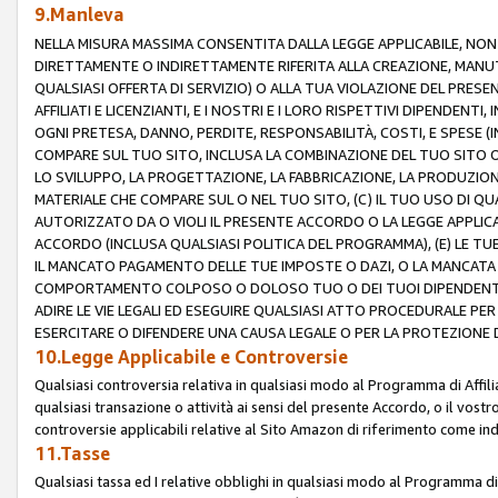
9.Manleva
NELLA MISURA MASSIMA CONSENTITA DALLA LEGGE APPLICABILE, NO
DIRETTAMENTE O INDIRETTAMENTE RIFERITA ALLA CREAZIONE, MANUT
QUALSIASI OFFERTA DI SERVIZIO) O ALLA TUA VIOLAZIONE DEL PRESE
AFFILIATI E LICENZIANTI, E I NOSTRI E I LORO RISPETTIVI DIPENDENT
OGNI PRETESA, DANNO, PERDITE, RESPONSABILITÀ, COSTI, E SPESE (IN
COMPARE SUL TUO SITO, INCLUSA LA COMBINAZIONE DEL TUO SITO O D
LO SVILUPPO, LA PROGETTAZIONE, LA FABBRICAZIONE, LA PRODUZIONE
MATERIALE CHE COMPARE SUL O NEL TUO SITO, (C) IL TUO USO DI QUA
AUTORIZZATO DA O VIOLI IL PRESENTE ACCORDO O LA LEGGE APPLICA
ACCORDO (INCLUSA QUALSIASI POLITICA DEL PROGRAMMA), (E) LE TU
IL MANCATO PAGAMENTO DELLE TUE IMPOSTE O DAZI, O LA MANCATA O
COMPORTAMENTO COLPOSO O DOLOSO TUO O DEI TUOI DIPENDENTI
ADIRE LE VIE LEGALI ED ESEGUIRE QUALSIASI ATTO PROCEDURALE PE
ESERCITARE O DIFENDERE UNA CAUSA LEGALE O PER LA PROTEZIONE DEI
10.Legge Applicabile e Controversie
Qualsiasi controversia relativa in qualsiasi modo al Programma di Affil
qualsiasi transazione o attività ai sensi del presente Accordo, o il vostro
controversie applicabili relative al Sito Amazon di riferimento come indi
11.Tasse
Qualsiasi tassa ed I relative obblighi in qualsiasi modo al Programma di