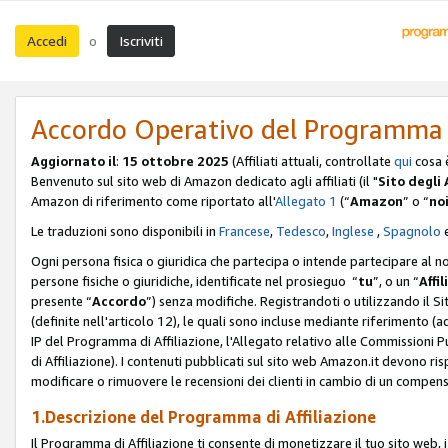
Accedi
Iscriviti
o
Accordo Operativo del Programma d
Aggiornato il
:
15 ottobre 2025
(Affiliati attuali, controllate
qui
cosa 
Benvenuto sul sito web di Amazon dedicato agli affiliati (il "
Sito degli A
Amazon di riferimento come riportato all'
Allegato 1
(“
Amazon
” o “
no
Le traduzioni sono disponibili in
Francese
,
Tedesco
,
Inglese
,
Spagnolo
Ogni persona fisica o giuridica che partecipa o intende partecipare al n
persone fisiche o giuridiche, identificate nel prosieguo “
tu
”, o un “
Affil
presente “
Accordo
”) senza modifiche. Registrandoti o utilizzando il Sito
(definite nell'articolo 12), le quali sono incluse mediante riferimento (a
IP del Programma di Affiliazione, l'Allegato relativo alle Commissioni 
di Affiliazione). I contenuti pubblicati sul sito web Amazon.it devono ris
modificare o rimuovere le recensioni dei clienti in cambio di un compens
1.Descrizione del Programma di Affiliazione
Il Programma di Affiliazione ti consente di monetizzare il tuo sito web, 