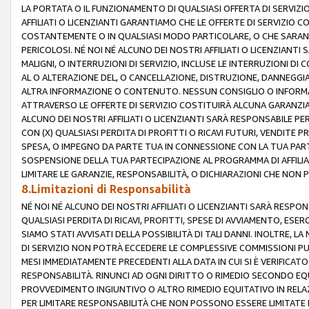
LA PORTATA O IL FUNZIONAMENTO DI QUALSIASI OFFERTA DI SERVIZIO
AFFILIATI O LICENZIANTI GARANTIAMO CHE LE OFFERTE DI SERVIZI
COSTANTEMENTE O IN QUALSIASI MODO PARTICOLARE, O CHE SARANN
PERICOLOSI. NÉ NOI NÉ ALCUNO DEI NOSTRI AFFILIATI O LICENZIANTI
MALIGNI, O INTERRUZIONI DI SERVIZIO, INCLUSE LE INTERRUZIONI D
AL O ALTERAZIONE DEL, O CANCELLAZIONE, DISTRUZIONE, DANNEGGIA
ALTRA INFORMAZIONE O CONTENUTO. NESSUN CONSIGLIO O INFORMAZ
ATTRAVERSO LE OFFERTE DI SERVIZIO COSTITUIRÀ ALCUNA GARANZI
ALCUNO DEI NOSTRI AFFILIATI O LICENZIANTI SARÀ RESPONSABILE P
CON (X) QUALSIASI PERDITA DI PROFITTI O RICAVI FUTURI, VENDITE P
SPESA, O IMPEGNO DA PARTE TUA IN CONNESSIONE CON LA TUA PARTE
SOSPENSIONE DELLA TUA PARTECIPAZIONE AL PROGRAMMA DI AFFILIA
LIMITARE LE GARANZIE, RESPONSABILITÀ, O DICHIARAZIONI CHE NON 
8.Limitazioni di Responsabilità
NÉ NOI NÉ ALCUNO DEI NOSTRI AFFILIATI O LICENZIANTI SARÀ RESPONS
QUALSIASI PERDITA DI RICAVI, PROFITTI, SPESE DI AVVIAMENTO, ESE
SIAMO STATI AVVISATI DELLA POSSIBILITÀ DI TALI DANNI. INOLTRE,
DI SERVIZIO NON POTRÀ ECCEDERE LE COMPLESSIVE COMMISSIONI PU
MESI IMMEDIATAMENTE PRECEDENTI ALLA DATA IN CUI SI È VERIFICAT
RESPONSABILITÀ. RINUNCI AD OGNI DIRITTO O RIMEDIO SECONDO EQUI
PROVVEDIMENTO INGIUNTIVO O ALTRO RIMEDIO EQUITATIVO IN RELA
PER LIMITARE RESPONSABILITÀ CHE NON POSSONO ESSERE LIMITATE I