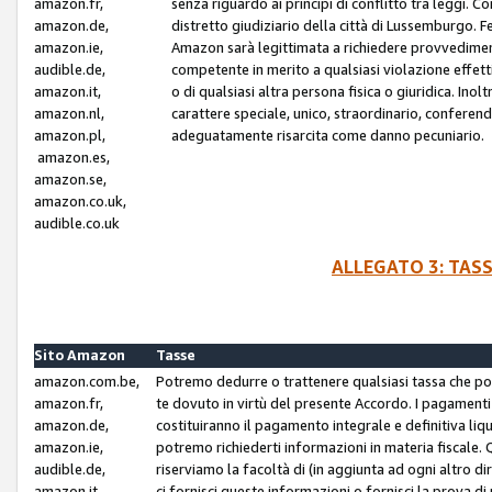
amazon.fr,
senza riguardo ai principi di conflitto tra leggi. C
amazon.de,
distretto giudiziario della città di Lussemburgo. 
amazon.ie,
Amazon sarà legittimata a richiedere provvedimenti 
audible.de,
competente in merito a qualsiasi violazione effettiv
amazon.it,
o di qualsiasi altra persona fisica o giuridica. Ino
amazon.nl,
carattere speciale, unico, straordinario, conferen
amazon.pl,
adeguatamente risarcita come danno pecuniario.
amazon.es,
amazon.se,
amazon.co.uk,
audible.co.uk
ALLEGATO 3: TAS
Sito Amazon
Tasse
amazon.com.be,
Potremo dedurre o trattenere qualsiasi tassa che p
amazon.fr,
te dovuto in virtù del presente Accordo. I pagamenti c
amazon.de,
costituiranno il pagamento integrale e definitiva liq
amazon.ie,
potremo richiederti informazioni in materia fiscale. Qu
audible.de,
riserviamo la facoltà di (in aggiunta ad ogni altro di
amazon.it,
ci fornisci queste informazioni o fornisci la prova 