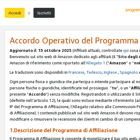
Accedi
Iscriviti
o
Accordo Operativo del Programma d
Aggiornato il
:
15 ottobre 2025
(Affiliati attuali, controllate
qui
cosa 
Benvenuto sul sito web di Amazon dedicato agli affiliati (il "
Sito degli A
Amazon di riferimento come riportato all'
Allegato 1
(“
Amazon
” o “
no
Le traduzioni sono disponibili in
Francese
,
Tedesco
,
Inglese
,
Spagnolo
Ogni persona fisica o giuridica che partecipa o intende partecipare al n
persone fisiche o giuridiche, identificate nel prosieguo “
tu
”, o un “
Affil
presente “
Accordo
”) senza modifiche. Registrandoti o utilizzando il Sito
(definite nell'articolo 12), le quali sono incluse mediante riferimento (a
IP del Programma di Affiliazione, l'Allegato relativo alle Commissioni 
di Affiliazione). I contenuti pubblicati sul sito web Amazon.it devono ris
modificare o rimuovere le recensioni dei clienti in cambio di un compens
1.Descrizione del Programma di Affiliazione
Il Programma di Affiliazione ti consente di monetizzare il tuo sito web, 