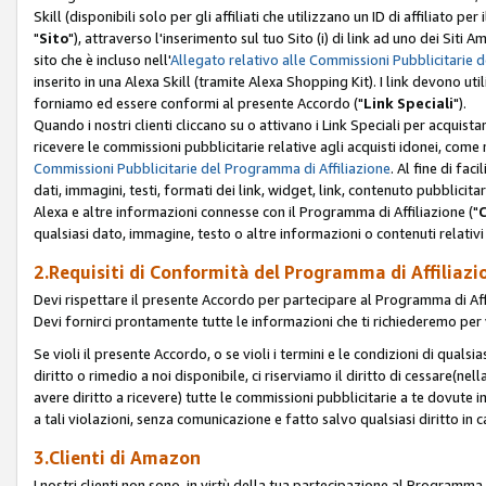
Skill (disponibili solo per gli affiliati che utilizzano un ID di affiliato
"
Sito
"), attraverso l'inserimento sul tuo Sito (i) di link ad uno dei Siti A
sito che è incluso nell'
Allegato relativo alle Commissioni Pubblicitarie 
inserito in una Alexa Skill (tramite Alexa Shopping Kit). I link devono u
forniamo ed essere conformi al presente Accordo ("
Link Speciali
").
Quando i nostri clienti cliccano su o attivano i Link Speciali per acquis
ricevere le commissioni pubblicitarie relative agli acquisti idonei, come 
Commissioni Pubblicitarie del Programma di Affiliazione
. Al fine di fa
dati, immagini, testi, formati dei link, widget, link, contenuto pubblicita
Alexa e altre informazioni connesse con il Programma di Affiliazione ("
qualsiasi dato, immagine, testo o altre informazioni o contenuti relativi 
2.Requisiti di Conformità del Programma di Affiliazi
Devi rispettare il presente Accordo per partecipare al Programma di Affi
Devi fornirci prontamente tutte le informazioni che ti richiederemo per 
Se violi il presente Accordo, o se violi i termini e le condizioni di quals
diritto o rimedio a noi disponibile, ci riserviamo il diritto di cessare(n
avere diritto a ricevere) tutte le commissioni pubblicitarie a te dovute
a tali violazioni, senza comunicazione e fatto salvo qualsiasi diritto in
3.Clienti di Amazon
I nostri clienti non sono, in virtù della tua partecipazione al Programma d