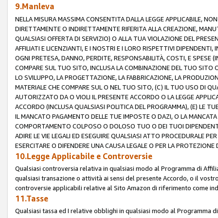
9.Manleva
NELLA MISURA MASSIMA CONSENTITA DALLA LEGGE APPLICABILE, NO
DIRETTAMENTE O INDIRETTAMENTE RIFERITA ALLA CREAZIONE, MANUT
QUALSIASI OFFERTA DI SERVIZIO) O ALLA TUA VIOLAZIONE DEL PRESE
AFFILIATI E LICENZIANTI, E I NOSTRI E I LORO RISPETTIVI DIPENDENT
OGNI PRETESA, DANNO, PERDITE, RESPONSABILITÀ, COSTI, E SPESE (IN
COMPARE SUL TUO SITO, INCLUSA LA COMBINAZIONE DEL TUO SITO O D
LO SVILUPPO, LA PROGETTAZIONE, LA FABBRICAZIONE, LA PRODUZIONE
MATERIALE CHE COMPARE SUL O NEL TUO SITO, (C) IL TUO USO DI QUA
AUTORIZZATO DA O VIOLI IL PRESENTE ACCORDO O LA LEGGE APPLICA
ACCORDO (INCLUSA QUALSIASI POLITICA DEL PROGRAMMA), (E) LE TU
IL MANCATO PAGAMENTO DELLE TUE IMPOSTE O DAZI, O LA MANCATA O
COMPORTAMENTO COLPOSO O DOLOSO TUO O DEI TUOI DIPENDENTI
ADIRE LE VIE LEGALI ED ESEGUIRE QUALSIASI ATTO PROCEDURALE PE
ESERCITARE O DIFENDERE UNA CAUSA LEGALE O PER LA PROTEZIONE DEI
10.Legge Applicabile e Controversie
Qualsiasi controversia relativa in qualsiasi modo al Programma di Affil
qualsiasi transazione o attività ai sensi del presente Accordo, o il vostro
controversie applicabili relative al Sito Amazon di riferimento come indi
11.Tasse
Qualsiasi tassa ed I relative obblighi in qualsiasi modo al Programma di