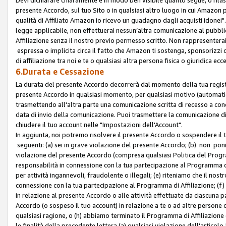
presente Accordo, sul tuo Sito o in qualsiasi altro luogo in cui Amazon
qualità di Affiliato Amazon io ricevo un guadagno dagli acquisti idonei"
legge applicabile, non effettuerai nessun’altra comunicazione al pubbl
Affiliazione senza il nostro previo permesso scritto. Non rappresenterai 
espressa o implicita circa il fatto che Amazon ti sostenga, sponsorizzi
di affiliazione tra noi e te o qualsiasi altra persona fisica o giuridica
6.Durata e Cessazione
La durata del presente Accordo decorrerà dal momento della tua registraz
presente Accordo in qualsiasi momento, per qualsiasi motivo (automaticam
trasmettendo all'altra parte una comunicazione scritta di recesso a cond
data di invio della comunicazione. Puoi trasmettere la comunicazione di
chiudere il tuo account nelle "Impostazioni dell'Account".
In aggiunta, noi potremo risolvere il presente Accordo o sospendere il
seguenti: (a) sei in grave violazione del presente Accordo; (b) non poni
violazione del presente Accordo (compresa qualsiasi Politica del Program
responsabilità in connessione con la tua partecipazione al Programma di 
per attività ingannevoli, fraudolente o illegali; (e) riteniamo che il n
connessione con la tua partecipazione al Programma di Affiliazione; (f)
in relazione al presente Accordo o alle attività effettuate da ciascuna
Accordo (o sospeso il tuo account) in relazione a te o ad altre persone c
qualsiasi ragione, o (h) abbiamo terminato il Programma di Affiliazione
le finalità della precedente lettera (a) qualsiasi violazione dell'artic