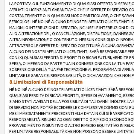
LA PORTATA O IL FUNZIONAMENTO DI QUALSIASI OFFERTA DI SERVIZIO
AFFILIATI O LICENZIANTI GARANTIAMO CHE LE OFFERTE DI SERVIZI
COSTANTEMENTE O IN QUALSIASI MODO PARTICOLARE, O CHE SARANN
PERICOLOSI. NÉ NOI NÉ ALCUNO DEI NOSTRI AFFILIATI O LICENZIANTI
MALIGNI, O INTERRUZIONI DI SERVIZIO, INCLUSE LE INTERRUZIONI D
AL O ALTERAZIONE DEL, O CANCELLAZIONE, DISTRUZIONE, DANNEGGIA
ALTRA INFORMAZIONE O CONTENUTO. NESSUN CONSIGLIO O INFORMAZ
ATTRAVERSO LE OFFERTE DI SERVIZIO COSTITUIRÀ ALCUNA GARANZI
ALCUNO DEI NOSTRI AFFILIATI O LICENZIANTI SARÀ RESPONSABILE P
CON (X) QUALSIASI PERDITA DI PROFITTI O RICAVI FUTURI, VENDITE P
SPESA, O IMPEGNO DA PARTE TUA IN CONNESSIONE CON LA TUA PARTE
SOSPENSIONE DELLA TUA PARTECIPAZIONE AL PROGRAMMA DI AFFILIA
LIMITARE LE GARANZIE, RESPONSABILITÀ, O DICHIARAZIONI CHE NON 
8.Limitazioni di Responsabilità
NÉ NOI NÉ ALCUNO DEI NOSTRI AFFILIATI O LICENZIANTI SARÀ RESPONS
QUALSIASI PERDITA DI RICAVI, PROFITTI, SPESE DI AVVIAMENTO, ESE
SIAMO STATI AVVISATI DELLA POSSIBILITÀ DI TALI DANNI. INOLTRE,
DI SERVIZIO NON POTRÀ ECCEDERE LE COMPLESSIVE COMMISSIONI PU
MESI IMMEDIATAMENTE PRECEDENTI ALLA DATA IN CUI SI È VERIFICAT
RESPONSABILITÀ. RINUNCI AD OGNI DIRITTO O RIMEDIO SECONDO EQUI
PROVVEDIMENTO INGIUNTIVO O ALTRO RIMEDIO EQUITATIVO IN RELA
PER LIMITARE RESPONSABILITÀ CHE NON POSSONO ESSERE LIMITATE I