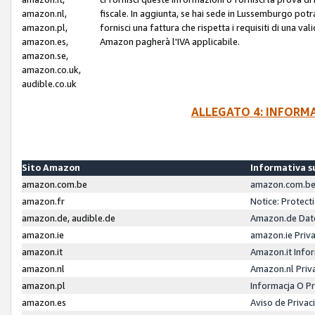
amazon.nl,
fiscale. In aggiunta, se hai sede in Lussemburgo potr
amazon.pl,
fornisci una fattura che rispetta i requisiti di una va
amazon.es,
Amazon pagherà l'IVA applicabile.
amazon.se,
amazon.co.uk,
audible.co.uk
ALLEGATO 4: INFORM
Sito Amazon
Informativa su
amazon.com.be
amazon.com.be 
amazon.fr
Notice: Protect
amazon.de, audible.de
Amazon.de Dat
amazon.ie
amazon.ie Priv
amazon.it
Amazon.it Infor
amazon.nl
Amazon.nl Priv
amazon.pl
Informacja O P
amazon.es
Aviso de Priva