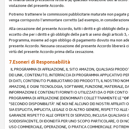
violazione del presente Accordo.
Potremo trattenere le commissioni pubblicitarie maturate non pagate pe
venga corrisposto l'ammontare corretto (ad esempio, in considerazione 
Alla cessazione del presente Accordo, tutti i diritti e gli obblighi delle 
eccetto che per i diritti e gli obblighi delle parti ai sensi degli articoli 
Programma, insieme ad ogni obbligo di pagamento dovuto ma non adempi
presente Accordo. Nessuna cessazione del presente Accordo libererà cia
virtù del presente Accordo prima della cessazione.
7.Esoneri di Responsabilità
IL PROGRAMMA DI AFFILIAZIONE, IL SITO AMAZON, QUALSIASI PRODO
DEI LINK, CONTENUTO, INTERFACCIA DI PROGRAMMA APPLICATIVO PER
DI DATI, CONTENUTO PUBBLICITARIO DEI PRODOTTI, IL NOSTRO NOME 
AMAZON), E OGNI TECNOLOGIA, SOFTWARE, FUNZIONE, MATERIALE, DAT
INFORMAZIONI E CONTENUTI FORNITI O UTILIZZATI DA O PER CONTO N
PROGRAMMA DI AFFILIAZIONE (DENOMINATI COLLETTIVAMENTE LE "
OF
"SECONDO DISPONIBILITÀ". NÉ NOI NÉ ALCUNO DEI NOSTRI AFFILIATI 
SIA ESPLICITA, IMPLICITA, LEGALE O DI ALTRO GENERE, RISPETTO ALLE
GARANZIE RISPETTO ALLE OFFERTE DI SERVIZIO, INCLUSA QUALSIASI G
SODDISFACENTE, DI IDONEITÀ PER UNO SCOPO PARTICOLARE, O DI NO
USO COMMERCIALE, OPERAZIONE, O PRATICA COMMERCIALE. POTREMO 