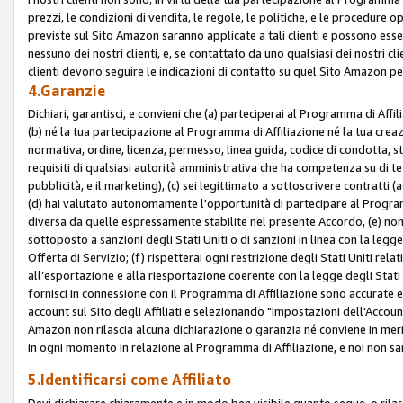
prezzi, le condizioni di vendita, le regole, le politiche, e le procedure ope
previste sul Sito Amazon saranno applicate a tali clienti e possono ess
nessuno dei nostri clienti, e, se contattato da uno qualsiasi dei nostri cl
clienti devono seguire le indicazioni di contatto su quel Sito Amazon per
4.Garanzie
Dichiari, garantisci, e convieni che (a) parteciperai al Programma di Affil
(b) né la tua partecipazione al Programma di Affiliazione né la tua crea
normativa, ordine, licenza, permesso, linea guida, codice di condotta, 
requisiti di qualsiasi autorità amministrativa che ha competenza su di te
pubblicità, e il marketing), (c) sei legittimato a sottoscrivere contratti
(d) hai valutato autonomamente l'opportunità di partecipare al Programm
diversa da quelle espressamente stabilite nel presente Accordo, (e) non 
sottoposto a sanzioni degli Stati Uniti o di sanzioni in linea con la legge
Offerta di Servizio; (f) rispetterai ogni restrizione degli Stati Uniti rel
all’esportazione e alla riesportazione coerente con la legge degli Stati U
fornisci in connessione con il Programma di Affiliazione sono accurate
account sul Sito degli Affiliati e selezionando "Impostazioni dell'Accoun
Amazon non rilascia alcuna dichiarazione o garanzia né conviene in merit
in ogni momento in relazione al Programma di Affiliazione, e noi non sa
5.Identificarsi come Affiliato
Devi dichiarare chiaramente e in modo ben visibile quanto segue, o ril