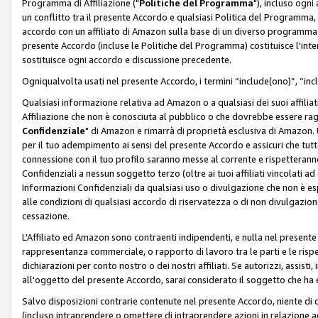
Programma di Affiliazione ("
Politiche del Programma
"), incluso ogn
un conflitto tra il presente Accordo e qualsiasi Politica del Programma, 
accordo con un affiliato di Amazon sulla base di un diverso programma d
presente Accordo (incluse le Politiche del Programma) costituisce l'int
sostituisce ogni accordo e discussione precedente.
Ogniqualvolta usati nel presente Accordo, i termini “include(ono)”, “inc
Qualsiasi informazione relativa ad Amazon o a qualsiasi dei suoi affilia
Affiliazione che non è conosciuta al pubblico o che dovrebbe essere ra
Confidenziale
" di Amazon e rimarrà di proprietà esclusiva di Amazon. 
per il tuo adempimento ai sensi del presente Accordo e assicuri che tutt
connessione con il tuo profilo saranno messe al corrente e rispetterann
Confidenziali a nessun soggetto terzo (oltre ai tuoi affiliati vincolati a
Informazioni Confidenziali da qualsiasi uso o divulgazione che non è e
alle condizioni di qualsiasi accordo di riservatezza o di non divulgazione 
cessazione.
L'Affiliato ed Amazon sono contraenti indipendenti, e nulla nel presente
rappresentanza commerciale, o rapporto di lavoro tra le parti e le rispe
dichiarazioni per conto nostro o dei nostri affiliati. Se autorizzi, assisti,
all'oggetto del presente Accordo, sarai considerato il soggetto che ha 
Salvo disposizioni contrarie contenute nel presente Accordo, niente di q
(incluso intraprendere o omettere di intraprendere azioni in relazione a