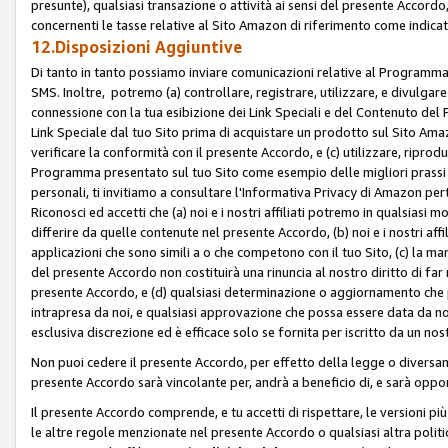
presunte), qualsiasi transazione o attività ai sensi del presente Accordo,
concernenti le tasse relative al Sito Amazon di riferimento come indicato
12.Disposizioni Aggiuntive
Di tanto in tanto possiamo inviare comunicazioni relative al Programma Af
SMS. Inoltre, potremo (a) controllare, registrare, utilizzare, e divulgare
connessione con la tua esibizione dei Link Speciali e del Contenuto del
Link Speciale dal tuo Sito prima di acquistare un prodotto sul Sito Amazo
verificare la conformità con il presente Accordo, e (c) utilizzare, ripro
Programma presentato sul tuo Sito come esempio delle migliori prassi n
personali, ti invitiamo a consultare l'Informativa Privacy di Amazon pert
Riconosci ed accetti che (a) noi e i nostri affiliati potremo in qualsiasi
differire da quelle contenute nel presente Accordo, (b) noi e i nostri af
applicazioni che sono simili a o che competono con il tuo Sito, (c) la 
del presente Accordo non costituirà una rinuncia al nostro diritto di far
presente Accordo, e (d) qualsiasi determinazione o aggiornamento che 
intrapresa da noi, e qualsiasi approvazione che possa essere data da noi
esclusiva discrezione ed è efficace solo se fornita per iscritto da un n
Non puoi cedere il presente Accordo, per effetto della legge o diversame
presente Accordo sarà vincolante per, andrà a beneficio di, e sarà opponib
Il presente Accordo comprende, e tu accetti di rispettare, le versioni più a
le altre regole menzionate nel presente Accordo o qualsiasi altra politic