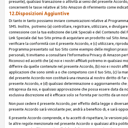
presunte), qualsiasi transazione o attività ai sensi del presente Accordo,
concernenti le tasse relative al Sito Amazon di riferimento come indicato
12.Disposizioni Aggiuntive
Di tanto in tanto possiamo inviare comunicazioni relative al Programma Af
SMS. Inoltre, potremo (a) controllare, registrare, utilizzare, e divulgare
connessione con la tua esibizione dei Link Speciali e del Contenuto del
Link Speciale dal tuo Sito prima di acquistare un prodotto sul Sito Amazo
verificare la conformità con il presente Accordo, e (c) utilizzare, ripro
Programma presentato sul tuo Sito come esempio delle migliori prassi n
personali, ti invitiamo a consultare l'Informativa Privacy di Amazon pert
Riconosci ed accetti che (a) noi e i nostri affiliati potremo in qualsiasi
differire da quelle contenute nel presente Accordo, (b) noi e i nostri af
applicazioni che sono simili a o che competono con il tuo Sito, (c) la 
del presente Accordo non costituirà una rinuncia al nostro diritto di far
presente Accordo, e (d) qualsiasi determinazione o aggiornamento che 
intrapresa da noi, e qualsiasi approvazione che possa essere data da noi
esclusiva discrezione ed è efficace solo se fornita per iscritto da un n
Non puoi cedere il presente Accordo, per effetto della legge o diversame
presente Accordo sarà vincolante per, andrà a beneficio di, e sarà opponib
Il presente Accordo comprende, e tu accetti di rispettare, le versioni più a
le altre regole menzionate nel presente Accordo o qualsiasi altra politic