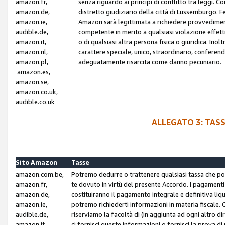
amazon.fr,
senza riguardo ai principi di conflitto tra leggi. C
amazon.de,
distretto giudiziario della città di Lussemburgo. 
amazon.ie,
Amazon sarà legittimata a richiedere provvedimenti 
audible.de,
competente in merito a qualsiasi violazione effettiv
amazon.it,
o di qualsiasi altra persona fisica o giuridica. Ino
amazon.nl,
carattere speciale, unico, straordinario, conferen
amazon.pl,
adeguatamente risarcita come danno pecuniario.
amazon.es,
amazon.se,
amazon.co.uk,
audible.co.uk
ALLEGATO 3: TAS
Sito Amazon
Tasse
amazon.com.be,
Potremo dedurre o trattenere qualsiasi tassa che p
amazon.fr,
te dovuto in virtù del presente Accordo. I pagamenti c
amazon.de,
costituiranno il pagamento integrale e definitiva liq
amazon.ie,
potremo richiederti informazioni in materia fiscale. Qu
audible.de,
riserviamo la facoltà di (in aggiunta ad ogni altro di
amazon.it,
ci fornisci queste informazioni o fornisci la prova 