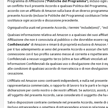
Programma di Affiliazione ("
Politiche del Programma
"), incluso ogn
un conflitto tra il presente Accordo e qualsiasi Politica del Programma, 
accordo con un affiliato di Amazon sulla base di un diverso programma d
presente Accordo (incluse le Politiche del Programma) costituisce l'int
sostituisce ogni accordo e discussione precedente.
Ogniqualvolta usati nel presente Accordo, i termini “include(ono)”, “inc
Qualsiasi informazione relativa ad Amazon o a qualsiasi dei suoi affilia
Affiliazione che non è conosciuta al pubblico o che dovrebbe essere ra
Confidenziale
" di Amazon e rimarrà di proprietà esclusiva di Amazon. 
per il tuo adempimento ai sensi del presente Accordo e assicuri che tutt
connessione con il tuo profilo saranno messe al corrente e rispetterann
Confidenziali a nessun soggetto terzo (oltre ai tuoi affiliati vincolati a
Informazioni Confidenziali da qualsiasi uso o divulgazione che non è e
alle condizioni di qualsiasi accordo di riservatezza o di non divulgazione 
cessazione.
L'Affiliato ed Amazon sono contraenti indipendenti, e nulla nel presente
rappresentanza commerciale, o rapporto di lavoro tra le parti e le rispe
dichiarazioni per conto nostro o dei nostri affiliati. Se autorizzi, assisti,
all'oggetto del presente Accordo, sarai considerato il soggetto che ha 
Salvo disposizioni contrarie contenute nel presente Accordo, niente di q
(incluso intraprendere o omettere di intraprendere azioni in relazione a