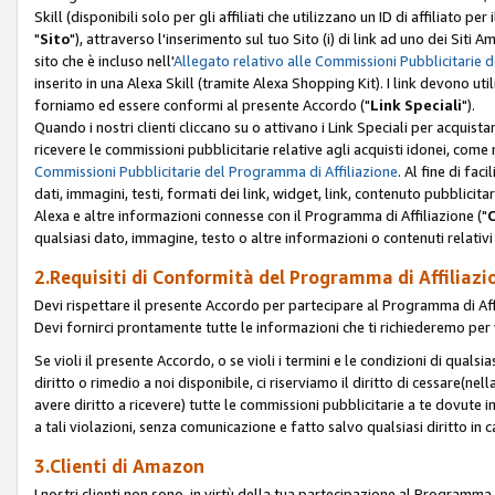
Skill (disponibili solo per gli affiliati che utilizzano un ID di affiliato
"
Sito
"), attraverso l'inserimento sul tuo Sito (i) di link ad uno dei Siti A
sito che è incluso nell'
Allegato relativo alle Commissioni Pubblicitarie 
inserito in una Alexa Skill (tramite Alexa Shopping Kit). I link devono u
forniamo ed essere conformi al presente Accordo ("
Link Speciali
").
Quando i nostri clienti cliccano su o attivano i Link Speciali per acquis
ricevere le commissioni pubblicitarie relative agli acquisti idonei, come 
Commissioni Pubblicitarie del Programma di Affiliazione
. Al fine di fa
dati, immagini, testi, formati dei link, widget, link, contenuto pubblicita
Alexa e altre informazioni connesse con il Programma di Affiliazione ("
qualsiasi dato, immagine, testo o altre informazioni o contenuti relativi 
2.Requisiti di Conformità del Programma di Affiliazi
Devi rispettare il presente Accordo per partecipare al Programma di Affi
Devi fornirci prontamente tutte le informazioni che ti richiederemo per 
Se violi il presente Accordo, o se violi i termini e le condizioni di quals
diritto o rimedio a noi disponibile, ci riserviamo il diritto di cessare(n
avere diritto a ricevere) tutte le commissioni pubblicitarie a te dovute
a tali violazioni, senza comunicazione e fatto salvo qualsiasi diritto in
3.Clienti di Amazon
I nostri clienti non sono, in virtù della tua partecipazione al Programma d