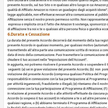
presente Accordo, sul tuo Sito o in qualsiasi altro luogo in cui Amazon
qualità di Affiliato Amazon io ricevo un guadagno dagli acquisti idonei"
legge applicabile, non effettuerai nessun’altra comunicazione al pubbl
Affiliazione senza il nostro previo permesso scritto. Non rappresenterai 
espressa o implicita circa il fatto che Amazon ti sostenga, sponsorizzi
di affiliazione tra noi e te o qualsiasi altra persona fisica o giuridica
6.Durata e Cessazione
La durata del presente Accordo decorrerà dal momento della tua registraz
presente Accordo in qualsiasi momento, per qualsiasi motivo (automaticam
trasmettendo all'altra parte una comunicazione scritta di recesso a cond
data di invio della comunicazione. Puoi trasmettere la comunicazione di
chiudere il tuo account nelle "Impostazioni dell'Account".
In aggiunta, noi potremo risolvere il presente Accordo o sospendere il
seguenti: (a) sei in grave violazione del presente Accordo; (b) non poni
violazione del presente Accordo (compresa qualsiasi Politica del Program
responsabilità in connessione con la tua partecipazione al Programma di 
per attività ingannevoli, fraudolente o illegali; (e) riteniamo che il n
connessione con la tua partecipazione al Programma di Affiliazione; (f)
in relazione al presente Accordo o alle attività effettuate da ciascuna
Accordo (o sospeso il tuo account) in relazione a te o ad altre persone c
qualsiasi ragione, o (h) abbiamo terminato il Programma di Affiliazione
le finalità della precedente lettera (a) qualsiasi violazione dell'artic