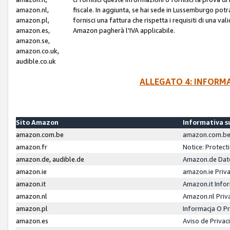
amazon.nl,
fiscale. In aggiunta, se hai sede in Lussemburgo potr
amazon.pl,
fornisci una fattura che rispetta i requisiti di una va
amazon.es,
Amazon pagherà l'IVA applicabile.
amazon.se,
amazon.co.uk,
audible.co.uk
ALLEGATO 4: INFORM
Sito Amazon
Informativa su
amazon.com.be
amazon.com.be 
amazon.fr
Notice: Protect
amazon.de, audible.de
Amazon.de Dat
amazon.ie
amazon.ie Priv
amazon.it
Amazon.it Infor
amazon.nl
Amazon.nl Priv
amazon.pl
Informacja O P
amazon.es
Aviso de Priva