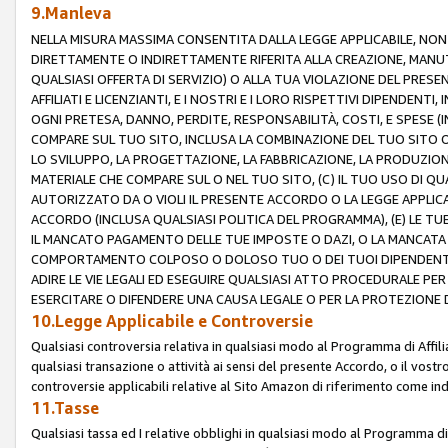
9.Manleva
NELLA MISURA MASSIMA CONSENTITA DALLA LEGGE APPLICABILE, NO
DIRETTAMENTE O INDIRETTAMENTE RIFERITA ALLA CREAZIONE, MANUT
QUALSIASI OFFERTA DI SERVIZIO) O ALLA TUA VIOLAZIONE DEL PRESE
AFFILIATI E LICENZIANTI, E I NOSTRI E I LORO RISPETTIVI DIPENDENT
OGNI PRETESA, DANNO, PERDITE, RESPONSABILITÀ, COSTI, E SPESE (IN
COMPARE SUL TUO SITO, INCLUSA LA COMBINAZIONE DEL TUO SITO O D
LO SVILUPPO, LA PROGETTAZIONE, LA FABBRICAZIONE, LA PRODUZIONE
MATERIALE CHE COMPARE SUL O NEL TUO SITO, (C) IL TUO USO DI QUA
AUTORIZZATO DA O VIOLI IL PRESENTE ACCORDO O LA LEGGE APPLICA
ACCORDO (INCLUSA QUALSIASI POLITICA DEL PROGRAMMA), (E) LE TU
IL MANCATO PAGAMENTO DELLE TUE IMPOSTE O DAZI, O LA MANCATA O
COMPORTAMENTO COLPOSO O DOLOSO TUO O DEI TUOI DIPENDENTI
ADIRE LE VIE LEGALI ED ESEGUIRE QUALSIASI ATTO PROCEDURALE PE
ESERCITARE O DIFENDERE UNA CAUSA LEGALE O PER LA PROTEZIONE DEI
10.Legge Applicabile e Controversie
Qualsiasi controversia relativa in qualsiasi modo al Programma di Affil
qualsiasi transazione o attività ai sensi del presente Accordo, o il vostro
controversie applicabili relative al Sito Amazon di riferimento come indi
11.Tasse
Qualsiasi tassa ed I relative obblighi in qualsiasi modo al Programma di