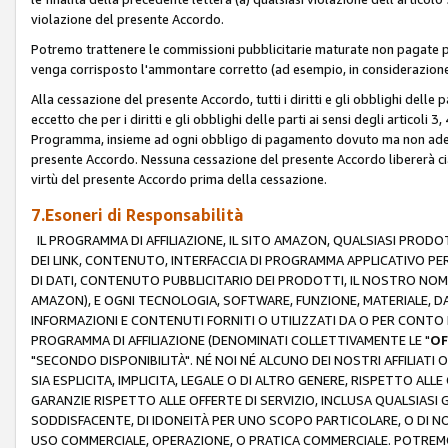
violazione del presente Accordo.
Potremo trattenere le commissioni pubblicitarie maturate non pagate pe
venga corrisposto l'ammontare corretto (ad esempio, in considerazione 
Alla cessazione del presente Accordo, tutti i diritti e gli obblighi delle 
eccetto che per i diritti e gli obblighi delle parti ai sensi degli articoli 
Programma, insieme ad ogni obbligo di pagamento dovuto ma non adempi
presente Accordo. Nessuna cessazione del presente Accordo libererà cia
virtù del presente Accordo prima della cessazione.
7.Esoneri di Responsabilità
IL PROGRAMMA DI AFFILIAZIONE, IL SITO AMAZON, QUALSIASI PRODO
DEI LINK, CONTENUTO, INTERFACCIA DI PROGRAMMA APPLICATIVO PER
DI DATI, CONTENUTO PUBBLICITARIO DEI PRODOTTI, IL NOSTRO NOME 
AMAZON), E OGNI TECNOLOGIA, SOFTWARE, FUNZIONE, MATERIALE, DAT
INFORMAZIONI E CONTENUTI FORNITI O UTILIZZATI DA O PER CONTO N
PROGRAMMA DI AFFILIAZIONE (DENOMINATI COLLETTIVAMENTE LE "
OF
"SECONDO DISPONIBILITÀ". NÉ NOI NÉ ALCUNO DEI NOSTRI AFFILIATI 
SIA ESPLICITA, IMPLICITA, LEGALE O DI ALTRO GENERE, RISPETTO ALLE
GARANZIE RISPETTO ALLE OFFERTE DI SERVIZIO, INCLUSA QUALSIASI G
SODDISFACENTE, DI IDONEITÀ PER UNO SCOPO PARTICOLARE, O DI NO
USO COMMERCIALE, OPERAZIONE, O PRATICA COMMERCIALE. POTREMO 