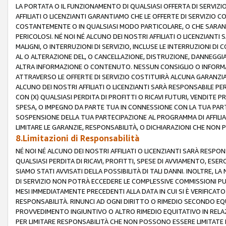
LA PORTATA O IL FUNZIONAMENTO DI QUALSIASI OFFERTA DI SERVIZIO
AFFILIATI O LICENZIANTI GARANTIAMO CHE LE OFFERTE DI SERVIZI
COSTANTEMENTE O IN QUALSIASI MODO PARTICOLARE, O CHE SARANN
PERICOLOSI. NÉ NOI NÉ ALCUNO DEI NOSTRI AFFILIATI O LICENZIANTI
MALIGNI, O INTERRUZIONI DI SERVIZIO, INCLUSE LE INTERRUZIONI D
AL O ALTERAZIONE DEL, O CANCELLAZIONE, DISTRUZIONE, DANNEGGIA
ALTRA INFORMAZIONE O CONTENUTO. NESSUN CONSIGLIO O INFORMAZ
ATTRAVERSO LE OFFERTE DI SERVIZIO COSTITUIRÀ ALCUNA GARANZI
ALCUNO DEI NOSTRI AFFILIATI O LICENZIANTI SARÀ RESPONSABILE P
CON (X) QUALSIASI PERDITA DI PROFITTI O RICAVI FUTURI, VENDITE P
SPESA, O IMPEGNO DA PARTE TUA IN CONNESSIONE CON LA TUA PARTE
SOSPENSIONE DELLA TUA PARTECIPAZIONE AL PROGRAMMA DI AFFILIA
LIMITARE LE GARANZIE, RESPONSABILITÀ, O DICHIARAZIONI CHE NON 
8.Limitazioni di Responsabilità
NÉ NOI NÉ ALCUNO DEI NOSTRI AFFILIATI O LICENZIANTI SARÀ RESPONS
QUALSIASI PERDITA DI RICAVI, PROFITTI, SPESE DI AVVIAMENTO, ESE
SIAMO STATI AVVISATI DELLA POSSIBILITÀ DI TALI DANNI. INOLTRE,
DI SERVIZIO NON POTRÀ ECCEDERE LE COMPLESSIVE COMMISSIONI PU
MESI IMMEDIATAMENTE PRECEDENTI ALLA DATA IN CUI SI È VERIFICAT
RESPONSABILITÀ. RINUNCI AD OGNI DIRITTO O RIMEDIO SECONDO EQUI
PROVVEDIMENTO INGIUNTIVO O ALTRO RIMEDIO EQUITATIVO IN RELA
PER LIMITARE RESPONSABILITÀ CHE NON POSSONO ESSERE LIMITATE I