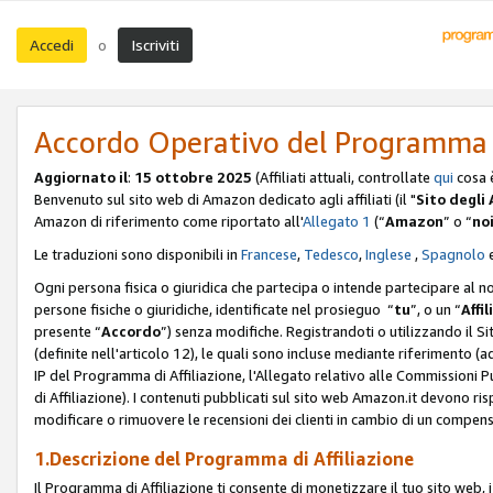
Accedi
Iscriviti
o
Accordo Operativo del Programma d
Aggiornato il
:
15 ottobre 2025
(Affiliati attuali, controllate
qui
cosa 
Benvenuto sul sito web di Amazon dedicato agli affiliati (il "
Sito degli A
Amazon di riferimento come riportato all'
Allegato 1
(“
Amazon
” o “
no
Le traduzioni sono disponibili in
Francese
,
Tedesco
,
Inglese
,
Spagnolo
Ogni persona fisica o giuridica che partecipa o intende partecipare al n
persone fisiche o giuridiche, identificate nel prosieguo “
tu
”, o un “
Affil
presente “
Accordo
”) senza modifiche. Registrandoti o utilizzando il Sito
(definite nell'articolo 12), le quali sono incluse mediante riferimento (a
IP del Programma di Affiliazione, l'Allegato relativo alle Commissioni 
di Affiliazione). I contenuti pubblicati sul sito web Amazon.it devono ris
modificare o rimuovere le recensioni dei clienti in cambio di un compens
1.Descrizione del Programma di Affiliazione
Il Programma di Affiliazione ti consente di monetizzare il tuo sito web, 