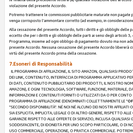
violazione del presente Accordo.
Potremo trattenere le commissioni pubblicitarie maturate non pagate pe
venga corrisposto l'ammontare corretto (ad esempio, in considerazione 
Alla cessazione del presente Accordo, tutti i diritti e gli obblighi delle 
eccetto che per i diritti e gli obblighi delle parti ai sensi degli articoli 
Programma, insieme ad ogni obbligo di pagamento dovuto ma non adempi
presente Accordo. Nessuna cessazione del presente Accordo libererà cia
virtù del presente Accordo prima della cessazione.
7.Esoneri di Responsabilità
IL PROGRAMMA DI AFFILIAZIONE, IL SITO AMAZON, QUALSIASI PRODO
DEI LINK, CONTENUTO, INTERFACCIA DI PROGRAMMA APPLICATIVO PER
DI DATI, CONTENUTO PUBBLICITARIO DEI PRODOTTI, IL NOSTRO NOME 
AMAZON), E OGNI TECNOLOGIA, SOFTWARE, FUNZIONE, MATERIALE, DAT
INFORMAZIONI E CONTENUTI FORNITI O UTILIZZATI DA O PER CONTO N
PROGRAMMA DI AFFILIAZIONE (DENOMINATI COLLETTIVAMENTE LE "
OF
"SECONDO DISPONIBILITÀ". NÉ NOI NÉ ALCUNO DEI NOSTRI AFFILIATI 
SIA ESPLICITA, IMPLICITA, LEGALE O DI ALTRO GENERE, RISPETTO ALLE
GARANZIE RISPETTO ALLE OFFERTE DI SERVIZIO, INCLUSA QUALSIASI G
SODDISFACENTE, DI IDONEITÀ PER UNO SCOPO PARTICOLARE, O DI NO
USO COMMERCIALE, OPERAZIONE, O PRATICA COMMERCIALE. POTREMO 