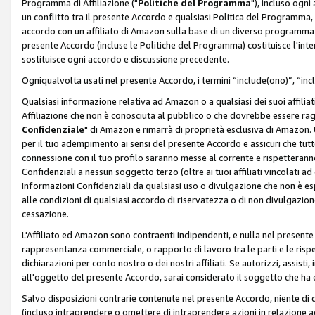
Programma di Affiliazione ("
Politiche del Programma
"), incluso ogn
un conflitto tra il presente Accordo e qualsiasi Politica del Programma, 
accordo con un affiliato di Amazon sulla base di un diverso programma d
presente Accordo (incluse le Politiche del Programma) costituisce l'int
sostituisce ogni accordo e discussione precedente.
Ogniqualvolta usati nel presente Accordo, i termini “include(ono)”, “inc
Qualsiasi informazione relativa ad Amazon o a qualsiasi dei suoi affilia
Affiliazione che non è conosciuta al pubblico o che dovrebbe essere ra
Confidenziale
" di Amazon e rimarrà di proprietà esclusiva di Amazon. 
per il tuo adempimento ai sensi del presente Accordo e assicuri che tutt
connessione con il tuo profilo saranno messe al corrente e rispetterann
Confidenziali a nessun soggetto terzo (oltre ai tuoi affiliati vincolati a
Informazioni Confidenziali da qualsiasi uso o divulgazione che non è e
alle condizioni di qualsiasi accordo di riservatezza o di non divulgazione 
cessazione.
L'Affiliato ed Amazon sono contraenti indipendenti, e nulla nel presente
rappresentanza commerciale, o rapporto di lavoro tra le parti e le rispe
dichiarazioni per conto nostro o dei nostri affiliati. Se autorizzi, assisti,
all'oggetto del presente Accordo, sarai considerato il soggetto che ha 
Salvo disposizioni contrarie contenute nel presente Accordo, niente di q
(incluso intraprendere o omettere di intraprendere azioni in relazione a