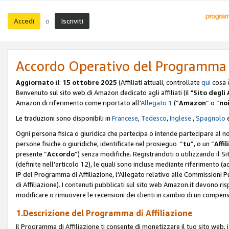
Accedi
Iscriviti
o
Accordo Operativo del Programma d
Aggiornato il
:
15 ottobre 2025
(Affiliati attuali, controllate
qui
cosa 
Benvenuto sul sito web di Amazon dedicato agli affiliati (il "
Sito degli A
Amazon di riferimento come riportato all'
Allegato 1
(“
Amazon
” o “
no
Le traduzioni sono disponibili in
Francese
,
Tedesco
,
Inglese
,
Spagnolo
Ogni persona fisica o giuridica che partecipa o intende partecipare al n
persone fisiche o giuridiche, identificate nel prosieguo “
tu
”, o un “
Affil
presente “
Accordo
”) senza modifiche. Registrandoti o utilizzando il Sito
(definite nell'articolo 12), le quali sono incluse mediante riferimento (a
IP del Programma di Affiliazione, l'Allegato relativo alle Commissioni 
di Affiliazione). I contenuti pubblicati sul sito web Amazon.it devono ris
modificare o rimuovere le recensioni dei clienti in cambio di un compens
1.Descrizione del Programma di Affiliazione
Il Programma di Affiliazione ti consente di monetizzare il tuo sito web, 