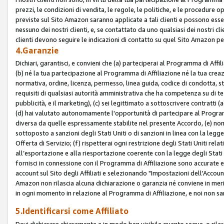
prezzi, le condizioni di vendita, le regole, le politiche, e le procedure ope
previste sul Sito Amazon saranno applicate a tali clienti e possono ess
nessuno dei nostri clienti, e, se contattato da uno qualsiasi dei nostri cl
clienti devono seguire le indicazioni di contatto su quel Sito Amazon per
4.Garanzie
Dichiari, garantisci, e convieni che (a) parteciperai al Programma di Affil
(b) né la tua partecipazione al Programma di Affiliazione né la tua crea
normativa, ordine, licenza, permesso, linea guida, codice di condotta, 
requisiti di qualsiasi autorità amministrativa che ha competenza su di te
pubblicità, e il marketing), (c) sei legittimato a sottoscrivere contratti
(d) hai valutato autonomamente l'opportunità di partecipare al Programm
diversa da quelle espressamente stabilite nel presente Accordo, (e) non 
sottoposto a sanzioni degli Stati Uniti o di sanzioni in linea con la legge
Offerta di Servizio; (f) rispetterai ogni restrizione degli Stati Uniti rel
all’esportazione e alla riesportazione coerente con la legge degli Stati U
fornisci in connessione con il Programma di Affiliazione sono accurate
account sul Sito degli Affiliati e selezionando "Impostazioni dell'Accoun
Amazon non rilascia alcuna dichiarazione o garanzia né conviene in merit
in ogni momento in relazione al Programma di Affiliazione, e noi non sa
5.Identificarsi come Affiliato
Devi dichiarare chiaramente e in modo ben visibile quanto segue, o ril