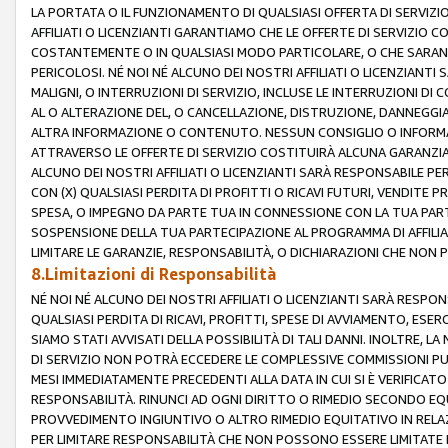
LA PORTATA O IL FUNZIONAMENTO DI QUALSIASI OFFERTA DI SERVIZIO
AFFILIATI O LICENZIANTI GARANTIAMO CHE LE OFFERTE DI SERVIZI
COSTANTEMENTE O IN QUALSIASI MODO PARTICOLARE, O CHE SARANN
PERICOLOSI. NÉ NOI NÉ ALCUNO DEI NOSTRI AFFILIATI O LICENZIANTI
MALIGNI, O INTERRUZIONI DI SERVIZIO, INCLUSE LE INTERRUZIONI D
AL O ALTERAZIONE DEL, O CANCELLAZIONE, DISTRUZIONE, DANNEGGIA
ALTRA INFORMAZIONE O CONTENUTO. NESSUN CONSIGLIO O INFORMAZ
ATTRAVERSO LE OFFERTE DI SERVIZIO COSTITUIRÀ ALCUNA GARANZI
ALCUNO DEI NOSTRI AFFILIATI O LICENZIANTI SARÀ RESPONSABILE P
CON (X) QUALSIASI PERDITA DI PROFITTI O RICAVI FUTURI, VENDITE P
SPESA, O IMPEGNO DA PARTE TUA IN CONNESSIONE CON LA TUA PARTE
SOSPENSIONE DELLA TUA PARTECIPAZIONE AL PROGRAMMA DI AFFILIA
LIMITARE LE GARANZIE, RESPONSABILITÀ, O DICHIARAZIONI CHE NON 
8.Limitazioni di Responsabilità
NÉ NOI NÉ ALCUNO DEI NOSTRI AFFILIATI O LICENZIANTI SARÀ RESPONS
QUALSIASI PERDITA DI RICAVI, PROFITTI, SPESE DI AVVIAMENTO, ESE
SIAMO STATI AVVISATI DELLA POSSIBILITÀ DI TALI DANNI. INOLTRE,
DI SERVIZIO NON POTRÀ ECCEDERE LE COMPLESSIVE COMMISSIONI PU
MESI IMMEDIATAMENTE PRECEDENTI ALLA DATA IN CUI SI È VERIFICAT
RESPONSABILITÀ. RINUNCI AD OGNI DIRITTO O RIMEDIO SECONDO EQUI
PROVVEDIMENTO INGIUNTIVO O ALTRO RIMEDIO EQUITATIVO IN RELA
PER LIMITARE RESPONSABILITÀ CHE NON POSSONO ESSERE LIMITATE I