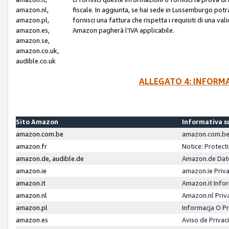
amazon.nl,
fiscale. In aggiunta, se hai sede in Lussemburgo potr
amazon.pl,
fornisci una fattura che rispetta i requisiti di una va
amazon.es,
Amazon pagherà l'IVA applicabile.
amazon.se,
amazon.co.uk,
audible.co.uk
ALLEGATO 4: INFORM
Sito Amazon
Informativa su
amazon.com.be
amazon.com.be 
amazon.fr
Notice: Protect
amazon.de, audible.de
Amazon.de Dat
amazon.ie
amazon.ie Priv
amazon.it
Amazon.it Infor
amazon.nl
Amazon.nl Priv
amazon.pl
Informacja O P
amazon.es
Aviso de Priva