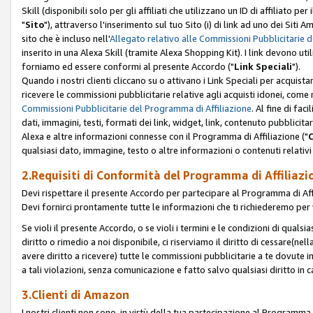
Skill (disponibili solo per gli affiliati che utilizzano un ID di affiliato
"
Sito
"), attraverso l'inserimento sul tuo Sito (i) di link ad uno dei Siti A
sito che è incluso nell'
Allegato relativo alle Commissioni Pubblicitarie 
inserito in una Alexa Skill (tramite Alexa Shopping Kit). I link devono u
forniamo ed essere conformi al presente Accordo ("
Link Speciali
").
Quando i nostri clienti cliccano su o attivano i Link Speciali per acquis
ricevere le commissioni pubblicitarie relative agli acquisti idonei, come 
Commissioni Pubblicitarie del Programma di Affiliazione
. Al fine di fa
dati, immagini, testi, formati dei link, widget, link, contenuto pubblicita
Alexa e altre informazioni connesse con il Programma di Affiliazione ("
qualsiasi dato, immagine, testo o altre informazioni o contenuti relativi 
2.Requisiti di Conformità del Programma di Affiliazi
Devi rispettare il presente Accordo per partecipare al Programma di Affi
Devi fornirci prontamente tutte le informazioni che ti richiederemo per 
Se violi il presente Accordo, o se violi i termini e le condizioni di quals
diritto o rimedio a noi disponibile, ci riserviamo il diritto di cessare(n
avere diritto a ricevere) tutte le commissioni pubblicitarie a te dovute
a tali violazioni, senza comunicazione e fatto salvo qualsiasi diritto in
3.Clienti di Amazon
I nostri clienti non sono, in virtù della tua partecipazione al Programma d