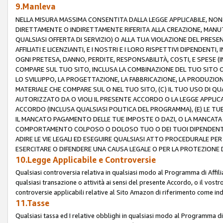
9.Manleva
NELLA MISURA MASSIMA CONSENTITA DALLA LEGGE APPLICABILE, NO
DIRETTAMENTE O INDIRETTAMENTE RIFERITA ALLA CREAZIONE, MANUT
QUALSIASI OFFERTA DI SERVIZIO) O ALLA TUA VIOLAZIONE DEL PRESE
AFFILIATI E LICENZIANTI, E I NOSTRI E I LORO RISPETTIVI DIPENDENT
OGNI PRETESA, DANNO, PERDITE, RESPONSABILITÀ, COSTI, E SPESE (IN
COMPARE SUL TUO SITO, INCLUSA LA COMBINAZIONE DEL TUO SITO O D
LO SVILUPPO, LA PROGETTAZIONE, LA FABBRICAZIONE, LA PRODUZIONE
MATERIALE CHE COMPARE SUL O NEL TUO SITO, (C) IL TUO USO DI QUA
AUTORIZZATO DA O VIOLI IL PRESENTE ACCORDO O LA LEGGE APPLICA
ACCORDO (INCLUSA QUALSIASI POLITICA DEL PROGRAMMA), (E) LE TU
IL MANCATO PAGAMENTO DELLE TUE IMPOSTE O DAZI, O LA MANCATA O
COMPORTAMENTO COLPOSO O DOLOSO TUO O DEI TUOI DIPENDENTI
ADIRE LE VIE LEGALI ED ESEGUIRE QUALSIASI ATTO PROCEDURALE PE
ESERCITARE O DIFENDERE UNA CAUSA LEGALE O PER LA PROTEZIONE DEI
10.Legge Applicabile e Controversie
Qualsiasi controversia relativa in qualsiasi modo al Programma di Affil
qualsiasi transazione o attività ai sensi del presente Accordo, o il vostro
controversie applicabili relative al Sito Amazon di riferimento come indi
11.Tasse
Qualsiasi tassa ed I relative obblighi in qualsiasi modo al Programma di