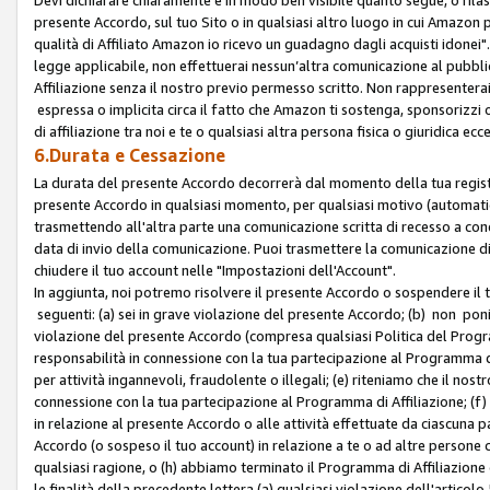
presente Accordo, sul tuo Sito o in qualsiasi altro luogo in cui Amazon
qualità di Affiliato Amazon io ricevo un guadagno dagli acquisti idonei"
legge applicabile, non effettuerai nessun’altra comunicazione al pubbl
Affiliazione senza il nostro previo permesso scritto. Non rappresenterai 
espressa o implicita circa il fatto che Amazon ti sostenga, sponsorizzi
di affiliazione tra noi e te o qualsiasi altra persona fisica o giuridica
6.Durata e Cessazione
La durata del presente Accordo decorrerà dal momento della tua registraz
presente Accordo in qualsiasi momento, per qualsiasi motivo (automaticam
trasmettendo all'altra parte una comunicazione scritta di recesso a cond
data di invio della comunicazione. Puoi trasmettere la comunicazione di
chiudere il tuo account nelle "Impostazioni dell'Account".
In aggiunta, noi potremo risolvere il presente Accordo o sospendere il
seguenti: (a) sei in grave violazione del presente Accordo; (b) non poni
violazione del presente Accordo (compresa qualsiasi Politica del Program
responsabilità in connessione con la tua partecipazione al Programma di 
per attività ingannevoli, fraudolente o illegali; (e) riteniamo che il n
connessione con la tua partecipazione al Programma di Affiliazione; (f)
in relazione al presente Accordo o alle attività effettuate da ciascuna
Accordo (o sospeso il tuo account) in relazione a te o ad altre persone c
qualsiasi ragione, o (h) abbiamo terminato il Programma di Affiliazione
le finalità della precedente lettera (a) qualsiasi violazione dell'artic