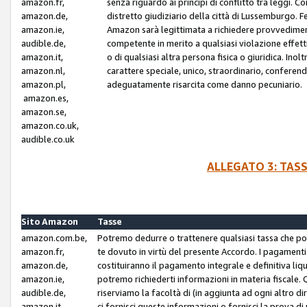
amazon.fr,
senza riguardo ai principi di conflitto tra leggi. C
amazon.de,
distretto giudiziario della città di Lussemburgo. 
amazon.ie,
Amazon sarà legittimata a richiedere provvedimenti 
audible.de,
competente in merito a qualsiasi violazione effettiv
amazon.it,
o di qualsiasi altra persona fisica o giuridica. Ino
amazon.nl,
carattere speciale, unico, straordinario, conferen
amazon.pl,
adeguatamente risarcita come danno pecuniario.
amazon.es,
amazon.se,
amazon.co.uk,
audible.co.uk
ALLEGATO 3: TAS
Sito Amazon
Tasse
amazon.com.be,
Potremo dedurre o trattenere qualsiasi tassa che p
amazon.fr,
te dovuto in virtù del presente Accordo. I pagamenti c
amazon.de,
costituiranno il pagamento integrale e definitiva liq
amazon.ie,
potremo richiederti informazioni in materia fiscale. Qu
audible.de,
riserviamo la facoltà di (in aggiunta ad ogni altro di
amazon.it,
ci fornisci queste informazioni o fornisci la prova 