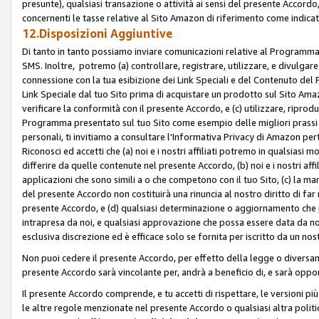
presunte), qualsiasi transazione o attività ai sensi del presente Accordo,
concernenti le tasse relative al Sito Amazon di riferimento come indicato
12.Disposizioni Aggiuntive
Di tanto in tanto possiamo inviare comunicazioni relative al Programma Af
SMS. Inoltre, potremo (a) controllare, registrare, utilizzare, e divulgare
connessione con la tua esibizione dei Link Speciali e del Contenuto del
Link Speciale dal tuo Sito prima di acquistare un prodotto sul Sito Amazo
verificare la conformità con il presente Accordo, e (c) utilizzare, ripro
Programma presentato sul tuo Sito come esempio delle migliori prassi n
personali, ti invitiamo a consultare l'Informativa Privacy di Amazon pert
Riconosci ed accetti che (a) noi e i nostri affiliati potremo in qualsiasi
differire da quelle contenute nel presente Accordo, (b) noi e i nostri af
applicazioni che sono simili a o che competono con il tuo Sito, (c) la 
del presente Accordo non costituirà una rinuncia al nostro diritto di far
presente Accordo, e (d) qualsiasi determinazione o aggiornamento che 
intrapresa da noi, e qualsiasi approvazione che possa essere data da noi
esclusiva discrezione ed è efficace solo se fornita per iscritto da un n
Non puoi cedere il presente Accordo, per effetto della legge o diversame
presente Accordo sarà vincolante per, andrà a beneficio di, e sarà opponib
Il presente Accordo comprende, e tu accetti di rispettare, le versioni più a
le altre regole menzionate nel presente Accordo o qualsiasi altra politic