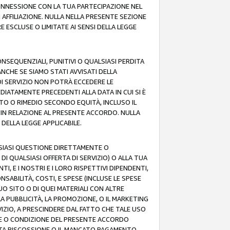
 CONNESSIONE CON LA TUA PARTECIPAZIONE NEL
AFFILIAZIONE. NULLA NELLA PRESENTE SEZIONE
 ESCLUSE O LIMITATE AI SENSI DELLA LEGGE
CONSEQUENZIALI, PUNITIVI O QUALSIASI PERDITA
ANCHE SE SIAMO STATI AVVISATI DELLA
DI SERVIZIO NON POTRÀ ECCEDERE LE
DIATAMENTE PRECEDENTI ALLA DATA IN CUI SI È
TTO O RIMEDIO SECONDO EQUITÀ, INCLUSO IL
O IN RELAZIONE AL PRESENTE ACCORDO. NULLA
DELLA LEGGE APPLICABILE.
LSIASI QUESTIONE DIRETTAMENTE O
I QUALSIASI OFFERTA DI SERVIZIO) O ALLA TUA
TI, E I NOSTRI E I LORO RISPETTIVI DIPENDENTI,
SABILITÀ, COSTI, E SPESE (INCLUSE LE SPESE
UO SITO O DI QUEI MATERIALI CON ALTRE
LA PUBBLICITÀ, LA PROMOZIONE, O IL MARKETING
VIZIO, A PRESCINDERE DAL FATTO CHE TALE USO
MINE O CONDIZIONE DEL PRESENTE ACCORDO
NCATA RISCOSSIONE O IL MANCATO PAGAMENTO