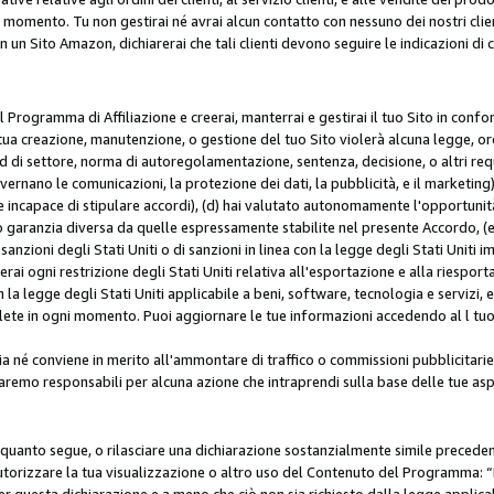
i momento. Tu non gestirai né avrai alcun contatto con nessuno dei nostri clien
con un Sito Amazon, dichiarerai che tali clienti devono seguire le indicazioni 
 al Programma di Affiliazione e creerai, manterrai e gestirai il tuo Sito in conf
tua creazione, manutenzione, o gestione del tuo Sito violerà alcuna legge, ord
 di settore, norma di autoregolamentazione, sentenza, decisione, o altri requi
ernano le comunicazioni, la protezione dei dati, la pubblicità, e il marketing),
 incapace di stipulare accordi), (d) hai valutato autonomamente l'opportunit
 o garanzia diversa da quelle espressamente stabilite nel presente Accordo, (
sanzioni degli Stati Uniti o di sanzioni in linea con la legge degli Stati Uniti i
terai ogni restrizione degli Stati Uniti relativa all'esportazione e alla riespor
la legge degli Stati Uniti applicabile a beni, software, tecnologia e servizi, 
ete in ogni momento. Puoi aggiornare le tue informazioni accedendo al l tuo a
a né conviene in merito all'ammontare di traffico o commissioni pubblicitarie
saremo responsabili per alcuna azione che intraprendi sulla base delle tue asp
e quanto segue, o rilasciare una dichiarazione sostanzialmente simile preced
utorizzare la tua visualizzazione o altro uso del Contenuto del Programma: “I
r questa dichiarazione e a meno che ciò non sia richiesto dalla legge applica