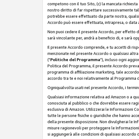
competono con il tuo Sito, (c) la mancata richiest
nostro diritto di far rispettare successivamente t
potrebbe essere effettuato da parte nostra, qualsi
Accordo può essere effettuata, intrapresa, o data a
Non puoi cedere il presente Accordo, per effetto d
sarà vincolante per, andrà a beneficio di, e sarà opp
Il presente Accordo comprende, e tu accetti di rispett
menzionate nel presente Accordo o qualsiasi altra p
("
Politiche del Programma
"), incluso ogni aggio
Politica del Programma, il presente Accordo prevarr
programma di affiliazione marketing, tale accordo 
accordo tra te e noi relativamente al Programma di
Ogniqualvolta usati nel presente Accordo, i termini
Qualsiasi informazione relativa ad Amazon o a quals
conosciuta al pubblico o che dovrebbe essere rag
esclusiva di Amazon. Utilizzerai le Informazioni C
tutte le persone fisiche o giuridiche che hanno acc
della presente disposizione. Non divulgherai le Info
misure ragionevoli per proteggere le Informazioni
si aggiungerà alle condizioni di qualsiasi accordo d