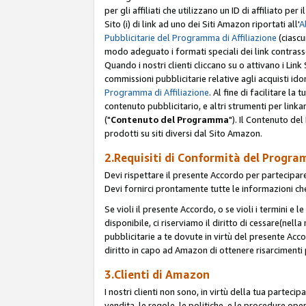
per gli affiliati che utilizzano un ID di affiliato p
Sito (i) di link ad uno dei Siti Amazon riportati all'
A
Pubblicitarie del Programma di Affiliazione
(ciascu
modo adeguato i formati speciali dei link contras
Quando i nostri clienti cliccano su o attivano i Lin
commissioni pubblicitarie relative agli acquisti ido
Programma di Affiliazione
. Al fine di facilitare l
contenuto pubblicitario, e altri strumenti per link
("
Contenuto del Programma
"). Il Contenuto de
prodotti su siti diversi dal Sito Amazon.
2.Requisiti di Conformità del Progra
Devi rispettare il presente Accordo per partecipare
Devi fornirci prontamente tutte le informazioni che
Se violi il presente Accordo, o se violi i termini e 
disponibile, ci riserviamo il diritto di cessare(nel
pubblicitarie a te dovute in virtù del presente Acc
diritto in capo ad Amazon di ottenere risarcimenti 
3.Clienti di Amazon
I nostri clienti non sono, in virtù della tua parteci
vendita, le regole, le politiche, e le procedure oper