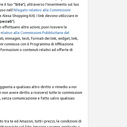
e il tuo "
Sito
"), attraverso l'inserimento sul tuo
uso nell'
Allegato relativo alle Commissioni
mite Alexa Shopping Kit). I link devono utilizzare in
peciali
").
 effettuano altre azioni, puoi ricevere le
relativo alle Commissioni Pubblicitarie del
i, immagini, testi, formati dei link, widget, link,
ioni connesse con il Programma di Affiliazione
ormazioni o contenuti relativi ad offerte di
ggiunta a qualsiasi altro diritto o rimedio a noi
i non avere diritto a ricevere) tutte le commissioni
i, senza comunicazione e fatto salvo qualsiasi
to tra te ed Amazon, tutti i prezzi, le condizioni di
rodotti previste sul Sito Amazon saranno applicate a