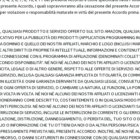
resente Accordo, i quali sopravvivranno alla cessazione del presente Acco
 per violazioni o responsabilità maturate in virtù del presente Accordo prima
N, QUALSIASI PRODOTTO E SERVIZIO OFFERTO SUL SITO AMAZON, QUALSIASI
ATIVO PER LA PUBBLICITÀ DEI PRODOTTI (APPLICATION PROGRAMMING INTE
 DOMINIO E QUELLO DEI NOSTRI AFFILIATI, MARCHIO E LOGO (INCLUSI I M
E ALTRI DIRITTI DI PROPRIETÀ INTELLETTUALE, INFORMAZIONI E CONTENUT
 IN CONNESSIONE CON IL PROGRAMMA DI AFFILIAZIONE (DENOMINATI COLLET
ECONDO DISPONIBILITÀ". NÉ NOI NÉ ALCUNO DEI NOSTRI AFFILIATI O LICEN
LICITA, LEGALE O DI ALTRO GENERE, RISPETTO ALLE OFFERTE DI SERVIZIO. NO
ERVIZIO, INCLUSA QUALSIASI GARANZIA IMPLICITA DI TITOLARITÀ, DI COMME
N ILLICEITÀ E OGNI GARANZIA DERIVANTE DA QUALSIASI LEGGE, CONSUET
GNI OFFERTA DI SERVIZIO, O CAMBIARE LA NATURA, LE FUNZIONI, LA PO
I VOLTA IN VOLTA. NÉ NOI NÉ ALCUNO DEI NOSTRI AFFILIATI O LICENZIANT
ZIONERANNO COME DESCRITTO, COSTANTEMENTE O IN QUALSIASI MODO P
ENTI PERICOLOSI. NÉ NOI NÉ ALCUNO DEI NOSTRI AFFILIATI O LICENZIANTI 
ERRUZIONI DI SERVIZIO, INCLUSE LE INTERRUZIONI DI CORRENTE O GLI ERR
AZIONE, DISTRUZIONE, DANNEGGIAMENTO, O PERDITA DEL, TUO SITO O DI
 O INFORMAZIONE CHE TU OTTIENI DA NOI O DA ALTRA PERSONA FISICA O
RESSAMENTE PREVISTA NEL PRESENTE ACCORDO. INOLTRE, NÉ NOI NÉ ALCU
MBORSO, O DANNI SCATURENTI IN CONNESSIONE CON (X) QUALSIASI PERDITA