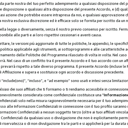
a da parte nostra del tuo perfetto adempimento a qualsiasi disposizione del p
ale disposizione o qualsiasi altra disposizione del presente Accordo, e (d) q
asi azione che potrebbe essere intrapresa da noi, e qualsiasi approvazione ch
 nostra esclusiva discrezione ed è efficace solo se fornita per iscritto da un
ella legge o diversamente, senza il nostro previo consenso per iscritto. Ferm
onibile alle parti e ai loro rispettivi cessionari e aventi causa.
are, le versioni più aggiornate di tutte le politiche, le appendici, le specifiche
olitica applicabile agli strumenti, ai sottoprogrammi e alle caratteristiche a
rnamento delle Politiche del Programma rilasciato di volta in volta. Nel caso d
à. Nel caso di un conflitto tra il presente Accordo e il tuo accordo con un af
prevarrà rispetto a tale diverso programma. Il presente Accordo (incluse le P
 Affiliazione e supera e sostituisce ogni accordo e discussione precedente.
 “include(ono)”, “incluso”, e “ad esempio” sono usati e intesi senza limitazio
iasi dei suoi affiliati che ti forniamo o ti rendiamo accessibile in connession
ionevolmente considerata come confidenziale costituisce una "
Informazione
onfidenziali solo nella misura ragionevolmente necessaria per il tuo adempime
esso alle Informazioni Confidenziali in connessione con il tuo profilo saranno
rmazioni Confidenziali a nessun soggetto terzo (oltre ai tuoi affiliati vincolat
 Confidenziali da qualsiasi uso o divulgazione che non è esplicitamente perm
i riservatezza o di non divulgazione tra le parti e si applicherà per la durata d