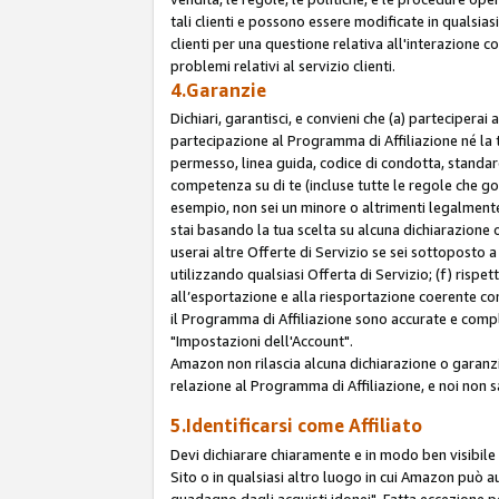
tali clienti e possono essere modificate in qualsias
clienti per una questione relativa all'interazione 
problemi relativi al servizio clienti.
4.Garanzie
Dichiari, garantisci, e convieni che (a) parteciperai
partecipazione al Programma di Affiliazione né la 
permesso, linea guida, codice di condotta, standard
competenza su di te (incluse tutte le regole che gov
esempio, non sei un minore o altrimenti legalmente
stai basando la tua scelta su alcuna dichiarazione
userai altre Offerte di Servizio se sei sottoposto a 
utilizzando qualsiasi Offerta di Servizio; (f) rispet
all’esportazione e alla riesportazione coerente con 
il Programma di Affiliazione sono accurate e compl
"Impostazioni dell'Account".
Amazon non rilascia alcuna dichiarazione o garanzi
relazione al Programma di Affiliazione, e noi non 
5.Identificarsi come Affiliato
Devi dichiarare chiaramente e in modo ben visibil
Sito o in qualsiasi altro luogo in cui Amazon può a
guadagno dagli acquisti idonei". Fatta eccezione pe