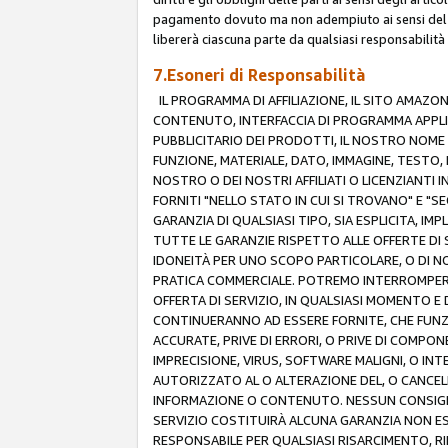
pagamento dovuto ma non adempiuto ai sensi del p
libererà ciascuna parte da qualsiasi responsabilità
7.Esoneri di Responsabilità
IL PROGRAMMA DI AFFILIAZIONE, IL SITO AMAZO
CONTENUTO, INTERFACCIA DI PROGRAMMA APPLIC
PUBBLICITARIO DEI PRODOTTI, IL NOSTRO NOME A
FUNZIONE, MATERIALE, DATO, IMMAGINE, TESTO, 
NOSTRO O DEI NOSTRI AFFILIATI O LICENZIANTI
FORNITI "NELLO STATO IN CUI SI TROVANO" E "S
GARANZIA DI QUALSIASI TIPO, SIA ESPLICITA, IMP
TUTTE LE GARANZIE RISPETTO ALLE OFFERTE DI S
IDONEITÀ PER UNO SCOPO PARTICOLARE, O DI NO
PRATICA COMMERCIALE. POTREMO INTERROMPERE O
OFFERTA DI SERVIZIO, IN QUALSIASI MOMENTO E D
CONTINUERANNO AD ESSERE FORNITE, CHE FUN
ACCURATE, PRIVE DI ERRORI, O PRIVE DI COMPON
IMPRECISIONE, VIRUS, SOFTWARE MALIGNI, O INT
AUTORIZZATO AL O ALTERAZIONE DEL, O CANCELL
INFORMAZIONE O CONTENUTO. NESSUN CONSIGLIO
SERVIZIO COSTITUIRÀ ALCUNA GARANZIA NON ESP
RESPONSABILE PER QUALSIASI RISARCIMENTO, RI