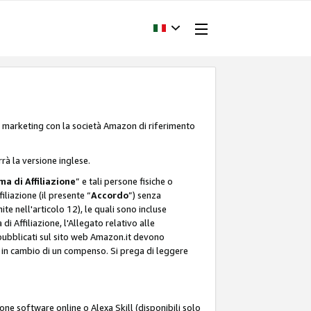
one marketing con la società Amazon di riferimento
rrà la versione inglese.
a di Affiliazione
” e tali persone fisiche o
liazione (il presente “
Accordo
”) senza
ite nell'articolo 12), le quali sono incluse
i Affiliazione, l'Allegato relativo alle
 pubblicati sul sito web Amazon.it devono
ti in cambio di un compenso. Si prega di leggere
ione software online o Alexa Skill (disponibili solo