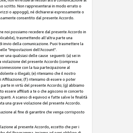
so scritto. Non rappresenterai in modo errato o
sorizzi o appoggi), né dichiarerai espressamente o
pressamente consentito dal presente Accordo.
 che noi possiamo recedere dal presente Accordo in
licabile), trasmettendo all'altra parte una
di invio della comunicazione. Puoi trasmettere la
nelle "Impostazioni dell'Account".
 una qualsiasi delle cause seguenti: (a) sei in
tra violazione del presente Accordo (compresa
n connessione con la tua partecipazione al
olente o illegali; (e) riteniamo che il nostro
ffiliazione; (f) riteniamo di essere o poter
a parte in virtù del presente Accordo; (g) abbiamo
 essere affiliati a te o che agiscono in concerto
anti. A scanso di equivoci e fatte salve le finalità
rata una grave violazione del presente Accordo.
zione al fine di garantire che venga corrisposto
 relazione al presente Accordo, eccetto che per i
olitiche del Programma, insieme ad ogni obbligo di