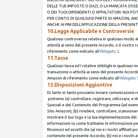
DELLE TUE IMPOSTE O DAZI, O LA MANCATA OSS
O DEI TUOI DIPENDENTI O APPALTATORI. NOI P
PER CONTO DI QUALSIASI PARTE DI AMAZON, ANC
ANCHE AI FINI DELL’APPLICAZIONE DELLA PRESENT
10.Legge Applicabile e Controversie
Qualsiasi controversia relativa in qualsiasi modo 
attività ai sensi del presente Accordo, o il vostro r
riferimento come indicato all'
Allegato 2
.
11.Tasse
Qualsiasi tassa ed I relative obblighi in qualsiasi
transazione o attività ai sensi del presente Accordo,
Amazon di riferimento come indicato all'
Allegato 
12.Disposizioni Aggiuntive
Di tanto in tanto possiamo inviare comunicazioni re
potremo (a) controllare, registrare, utilizzare, e d
Speciali e del Contenuto del Programma (ad esempio
Sito Amazon), (b) rivedere, controllare, scansionare 
mostrare il tuo logo e la tua implementazione del 
informazioni su come trattiamo le informazioni pers
Riconosci ed accetti che (a) noi e i nostri affiliat
contenute nel presente Accordo, (b) noi e i nostri a