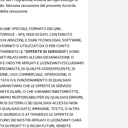
rdo. Nessuna cessazione del presente Accordo
 della cessazione.
 LINK SPECIALE, FORMATO DEI LINK,
RFACE - API), FEED DI DATI, CONTENUTO
ARCHI AMAZON), E OGNI TECNOLOGIA, SOFTWARE,
I FORNITI O UTILIZZATI DA O PER CONTO
TIVAMENTE LE "
OFFERTE DI SERVIZIO
") SONO
ZIANTI RILASCIAMO ALCUNA DICHIARAZIONE O
I E I NOSTRI AFFILIATI E LICENZIANTI ESCLUDIAMO
RCIABILITÀ, DI QUALITÀ SODDISFACENTE, DI
UDINE, USO COMMERCIALE, OPERAZIONE, O
RTATA O IL FUNZIONAMENTO DI QUALSIASI
I GARANTIAMO CHE LE OFFERTE DI SERVIZIO
ARTICOLARE, O CHE SARANNO ININTERROTTE,
SAREMO RESPONSABILI PER (A) QUALSIASI ERRORE,
ORI DI SISTEMA O (B) QUALSIASI ACCESSO NON
 QUALSIASI DATO, IMMAGINE, TESTO, O ALTRA
 GIURIDICA O ATTRAVERSO LE OFFERTE DI
NO DEI NOSTRI AFFILIATI O LICENZIANTI SARÀ
 DI PROFITTI O RICAVI FUTURI, VENDITE