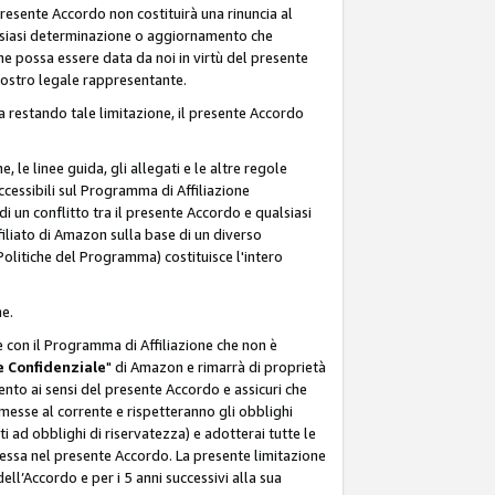
resente Accordo non costituirà una rinuncia al
ualsiasi determinazione o aggiornamento che
e possa essere data da noi in virtù del presente
 nostro legale rappresentante.
a restando tale limitazione, il presente Accordo
, le linee guida, gli allegati e le altre regole
ccessibili sul Programma di Affiliazione
i un conflitto tra il presente Accordo e qualsiasi
filiato di Amazon sulla base di un diverso
olitiche del Programma) costituisce l'intero
ne.
e con il Programma di Affiliazione che non è
 Confidenziale
" di Amazon e rimarrà di proprietà
nto ai sensi del presente Accordo e assicuri che
 messe al corrente e rispetteranno gli obblighi
i ad obblighi di riservatezza) e adotterai tutte le
essa nel presente Accordo. La presente limitazione
ell’Accordo e per i 5 anni successivi alla sua