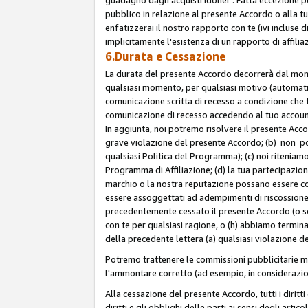
pubblico in relazione al presente Accordo o alla t
enfatizzerai il nostro rapporto con te (ivi incluse
implicitamente l'esistenza di un rapporto di affili
6.Durata e Cessazione
La durata del presente Accordo decorrerà dal momen
qualsiasi momento, per qualsiasi motivo (automatica
comunicazione scritta di recesso a condizione che t
comunicazione di recesso accedendo al tuo account s
In aggiunta, noi potremo risolvere il presente Acc
grave violazione del presente Accordo; (b) non po
qualsiasi Politica del Programma); (c) noi riteniamo
Programma di Affiliazione; (d) la tua partecipazione
marchio o la nostra reputazione possano essere co
essere assoggettati ad adempimenti di riscossione f
precedentemente cessato il presente Accordo (o sos
con te per qualsiasi ragione, o (h) abbiamo termina
della precedente lettera (a) qualsiasi violazione 
Potremo trattenere le commissioni pubblicitarie m
l'ammontare corretto (ad esempio, in considerazion
Alla cessazione del presente Accordo, tutti i diritti
diritti e gli obblighi delle parti ai sensi degli art