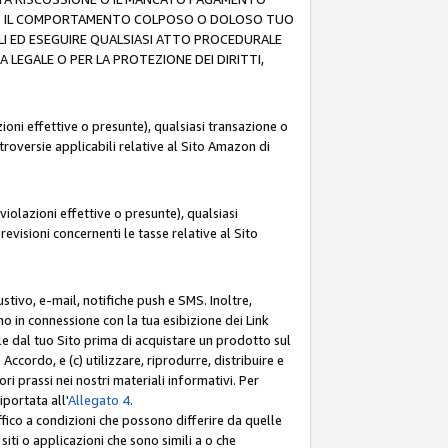
O (F) IL COMPORTAMENTO COLPOSO O DOLOSO TUO
LI ED ESEGUIRE QUALSIASI ATTO PROCEDURALE
LEGALE O PER LA PROTEZIONE DEI DIRITTI,
oni effettive o presunte), qualsiasi transazione o
ntroversie applicabili relative al Sito Amazon di
iolazioni effettive o presunte), qualsiasi
revisioni concernenti le tasse relative al Sito
stivo, e-mail, notifiche push e SMS. Inoltre,
mo in connessione con la tua esibizione dei Link
le dal tuo Sito prima di acquistare un prodotto sul
Accordo, e (c) utilizzare, riprodurre, distribuire e
prassi nei nostri materiali informativi. Per
portata all'
Allegato 4
.
affico a condizioni che possono differire da quelle
iti o applicazioni che sono simili a o che