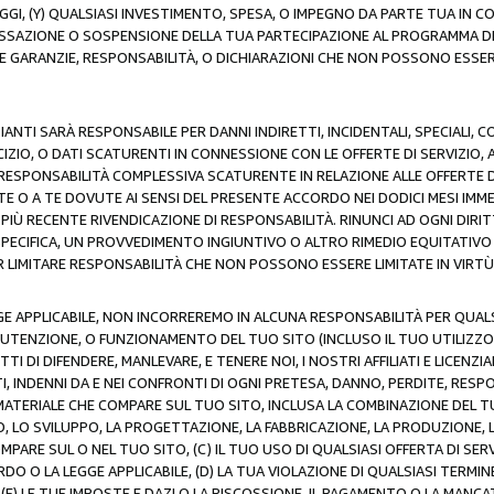
AGGI, (Y) QUALSIASI INVESTIMENTO, SPESA, O IMPEGNO DA PARTE TUA IN
CESSAZIONE O SOSPENSIONE DELLA TUA PARTECIPAZIONE AL PROGRAMMA DI 
LE GARANZIE, RESPONSABILITÀ, O DICHIARAZIONI CHE NON POSSONO ESSERE
ZIANTI SARÀ RESPONSABILE PER DANNI INDIRETTI, INCIDENTALI, SPECIALI, 
RCIZIO, O DATI SCATURENTI IN CONNESSIONE CON LE OFFERTE DI SERVIZIO, 
RA RESPONSABILITÀ COMPLESSIVA SCATURENTE IN RELAZIONE ALLE OFFERTE 
E O A TE DOVUTE AI SENSI DEL PRESENTE ACCORDO NEI DODICI MESI IMME
PIÙ RECENTE RIVENDICAZIONE DI RESPONSABILITÀ. RINUNCI AD OGNI DIRI
 SPECIFICA, UN PROVVEDIMENTO INGIUNTIVO O ALTRO RIMEDIO EQUITATIV
LIMITARE RESPONSABILITÀ CHE NON POSSONO ESSERE LIMITATE IN VIRTÙ 
E APPLICABILE, NON INCORREREMO IN ALCUNA RESPONSABILITÀ PER QUA
UTENZIONE, O FUNZIONAMENTO DEL TUO SITO (INCLUSO IL TUO UTILIZZO D
DI DIFENDERE, MANLEVARE, E TENERE NOI, I NOSTRI AFFILIATI E LICENZIAN
, INDENNI DA E NEI CONFRONTI DI OGNI PRETESA, DANNO, PERDITE, RESPON
SI MATERIALE CHE COMPARE SUL TUO SITO, INCLUSA LA COMBINAZIONE DEL T
SO, LO SVILUPPO, LA PROGETTAZIONE, LA FABBRICAZIONE, LA PRODUZIONE, 
MPARE SUL O NEL TUO SITO, (C) IL TUO USO DI QUALSIASI OFFERTA DI SER
RDO O LA LEGGE APPLICABILE, (D) LA TUA VIOLAZIONE DI QUALSIASI TER
 (E) LE TUE IMPOSTE E DAZI O LA RISCOSSIONE, IL PAGAMENTO O LA MA