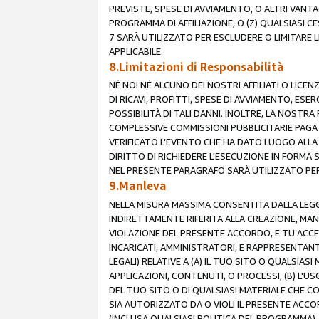
PREVISTE, SPESE DI AVVIAMENTO, O ALTRI VANT
PROGRAMMA DI AFFILIAZIONE, O (Z) QUALSIASI 
7 SARÀ UTILIZZATO PER ESCLUDERE O LIMITARE 
APPLICABILE.
8.Limitazioni di Responsabilità
NÉ NOI NÉ ALCUNO DEI NOSTRI AFFILIATI O LICEN
DI RICAVI, PROFITTI, SPESE DI AVVIAMENTO, ESE
POSSIBILITÀ DI TALI DANNI. INOLTRE, LA NOST
COMPLESSIVE COMMISSIONI PUBBLICITARIE PAGAT
VERIFICATO L'EVENTO CHE HA DATO LUOGO ALLA 
DIRITTO DI RICHIEDERE L'ESECUZIONE IN FORMA
NEL PRESENTE PARAGRAFO SARÀ UTILIZZATO PER 
9.Manleva
NELLA MISURA MASSIMA CONSENTITA DALLA LEGG
INDIRETTAMENTE RIFERITA ALLA CREAZIONE, MAN
VIOLAZIONE DEL PRESENTE ACCORDO, E TU ACCETTI 
INCARICATI, AMMINISTRATORI, E RAPPRESENTANTI
LEGALI) RELATIVE A (A) IL TUO SITO O QUALSIA
APPLICAZIONI, CONTENUTI, O PROCESSI, (B) L'U
DEL TUO SITO O DI QUALSIASI MATERIALE CHE CO
SIA AUTORIZZATO DA O VIOLI IL PRESENTE ACCO
(INCLUSA QUALSIASI POLITICA DEL PROGRAMMA),