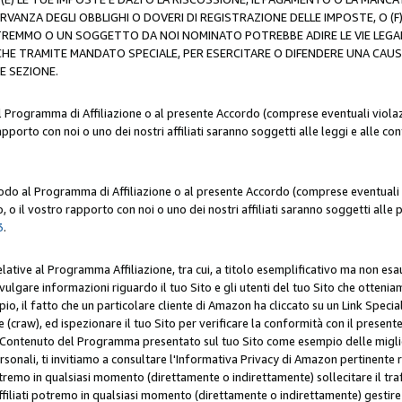
ERVANZA DEGLI OBBLIGHI O DOVERI DI REGISTRAZIONE DELLE IMPOSTE, 
OTREMMO O UN SOGGETTO DA NOI NOMINATO POTREBBE ADIRE LE VIE LEGA
HE TRAMITE MANDATO SPECIALE, PER ESERCITARE O DIFENDERE UNA CAUSA 
E SEZIONE.
al Programma di Affiliazione o al presente Accordo (comprese eventuali violazi
apporto con noi o uno dei nostri affiliati saranno soggetti alle leggi e alle co
 modo al Programma di Affiliazione o al presente Accordo (comprese eventuali v
 o il vostro rapporto con noi o uno dei nostri affiliati saranno soggetti alle p
3
.
lative al Programma Affiliazione, tra cui, a titolo esemplificativo ma non esau
ivulgare informazioni riguardo il tuo Sito e gli utenti del tuo Sito che ottenia
, il fatto che un particolare cliente di Amazon ha cliccato su un Link Specia
(craw), ed ispezionare il tuo Sito per verificare la conformità con il presente 
Contenuto del Programma presentato sul tuo Sito come esempio delle migliori 
onali, ti invitiamo a consultare l'Informativa Privacy di Amazon pertinente ri
i potremo in qualsiasi momento (direttamente o indirettamente) sollecitare il tr
ffiliati potremo in qualsiasi momento (direttamente o indirettamente) gestire s