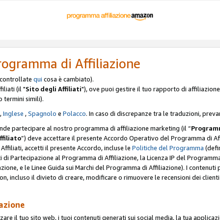
rogramma di Affiliazione
, controllate
qui
cosa è cambiato).
iati (il "
Sito degli Affiliati
"), ove puoi gestire il tuo rapporto di affiliazi
o termini simili).
,
Inglese
,
Spagnolo
e
Polacco
. In caso di discrepanze tra le traduzioni, preva
ende partecipare al nostro programma di affiliazione marketing (il “
Programm
ffiliato
”) deve accettare il presente Accordo Operativo del Programma di Affi
Affiliati, accetti il presente Accordo, incluse le
Politiche del Programma
(defin
i di Partecipazione al Programma di Affiliazione, la Licenza IP del Programma d
zione, e le Linee Guida sui Marchi del Programma di Affiliazione). I contenuti
n, incluso il divieto di creare, modificare o rimuovere le recensioni dei clien
iazione
are il tuo sito web, i tuoi contenuti generati sui social media, la tua applicaz