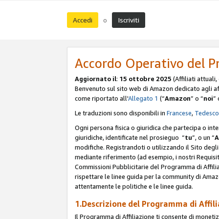
Accedi
Iscriviti
o
Accordo Operativo del P
Aggiornato il
:
15 ottobre 2025
(Affiliati attuali
Benvenuto sul sito web di Amazon dedicato agli affil
come riportato all'
Allegato 1
(“
Amazon
” o “
noi
” 
Le traduzioni sono disponibili in
Francese
,
Tedesco
Ogni persona fisica o giuridica che partecipa o int
giuridiche, identificate nel prosieguo “
tu
”, o un “
A
modifiche. Registrandoti o utilizzando il Sito degli 
mediante riferimento (ad esempio, i nostri Requisit
Commissioni Pubblicitarie del Programma di Affilia
rispettare le linee guida per la community di Amazo
attentamente le politiche e le linee guida.
1.Descrizione del Programma di Affil
Il Programma di Affiliazione ti consente di monetizz