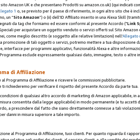
er il sito Amazon UK e che presentano Prodotti su amazon.co.uk) (qui indicati com
llegato 1
o, se previsto per il paese di riferimento, in ogni altro sito che è incl
no, un “
Sito Amazon
”) o (ii) dell'ID Affiliato inserito in una Alexa Skill (tra
segnati da tag che forniamo ed essere conformi al presente Accordo ("
Link S
k Speciali per acquistare un oggetto venduto o servizi offerti sul Sito Amazon o
nei, come meglio descritto (e soggetto alle relative limitazioni) nell'
Allegato 
a tua promozione di tali oggetti o servizi, potremo mettere a tua disposizione dat
are, interfacce per programmi applicativi, funzionalità Alexa e altre informaz
l Programma esclude espressamente qualsiasi dato, immagine, testo o altre inf
mma di Affiliazione
 al Programma di Affiliazione e ricevere le commissioni pubblicitarie.
 ti richiederemo per verificare il rispetto del presente Accordo da parte tua.
le condizioni di qualsiasi altro accordo di marketing di Amazon applicabile, in a
la misura consentita dalla legge applicabile) in modo permanente (e tu accetti d
ordo, a prescindere dal fatto che siano direttamente connesse a tali violazion
per danni in misura superiore a tale importo.
pazione al Programma di Affiliazione, tuoi clienti. Per quanto riguarda il rappor
ative relative agli ordini dei clienti, al servizio clienti, e alle vendite dei p