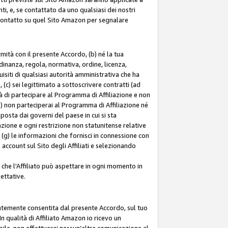
ti, e, se contattato da uno qualsiasi dei nostri
di contatto su quel Sito Amazon per segnalare
ormità con il presente Accordo, (b) né la tua
inanza, regola, normativa, ordine, licenza,
siti di qualsiasi autorità amministrativa che ha
 (c) sei legittimato a sottoscrivere contratti (ad
à di partecipare al Programma di Affiliazione e non
e) non parteciperai al Programma di Affiliazione né
mposta dai governi del paese in cui si sta
tazione e ogni restrizione non statunitense relative
e (g) le informazioni che fornisci in connessione con
ccount sul Sito degli Affiliati e selezionando
 che l'Affiliato può aspettare in ogni momento in
ettative.
entemente consentita dal presente Accordo, sul tuo
n qualità di Affiliato Amazon io ricevo un
bile, non effettuerai nessun’altra comunicazione al