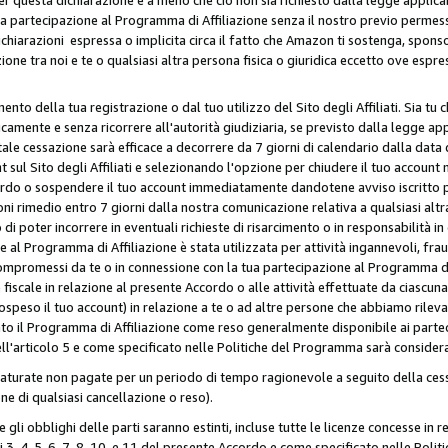
ua partecipazione al Programma di Affiliazione senza il nostro previo permes
 dichiarazioni espressa o implicita circa il fatto che Amazon ti sostenga, spon
azione tra noi e te o qualsiasi altra persona fisica o giuridica eccetto ove es
to della tua registrazione o dal tuo utilizzo del Sito degli Affiliati. Sia tu
mente e senza ricorrere all'autorità giudiziaria, se previsto dalla legge app
ale cessazione sarà efficace a decorrere da 7 giorni di calendario dalla data 
ul Sito degli Affiliati e selezionando l'opzione per chiudere il tuo account 
ordo o sospendere il tuo account immediatamente dandotene avviso iscritto per
ni rimedio entro 7 giorni dalla nostra comunicazione relativa a qualsiasi al
 di poter incorrere in eventuali richieste di risarcimento o in responsabilità i
 al Programma di Affiliazione è stata utilizzata per attività ingannevoli, fraud
mpromessi da te o in connessione con la tua partecipazione al Programma di A
iscale in relazione al presente Accordo o alle attività effettuate da ciascun
peso il tuo account) in relazione a te o ad altre persone che abbiamo rilevato
to il Programma di Affiliazione come reso generalmente disponibile ai partecip
dell'articolo 5 e come specificato nelle Politiche del Programma sarà conside
aturate non pagate per un periodo di tempo ragionevole a seguito della cessa
e di qualsiasi cancellazione o reso).
 e gli obblighi delle parti saranno estinti, incluse tutte le licenze concesse in
icoli 3, 4, 5, 6, 7, 8, 10, e 11 del presente Accordo e come specificato nelle P