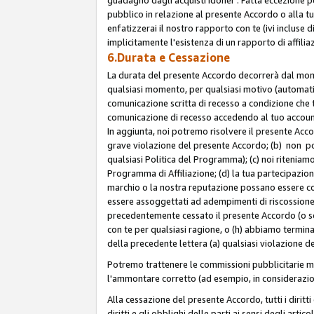
pubblico in relazione al presente Accordo o alla t
enfatizzerai il nostro rapporto con te (ivi incluse
implicitamente l'esistenza di un rapporto di affili
6.Durata e Cessazione
La durata del presente Accordo decorrerà dal momen
qualsiasi momento, per qualsiasi motivo (automatica
comunicazione scritta di recesso a condizione che t
comunicazione di recesso accedendo al tuo account s
In aggiunta, noi potremo risolvere il presente Acc
grave violazione del presente Accordo; (b) non po
qualsiasi Politica del Programma); (c) noi riteniamo
Programma di Affiliazione; (d) la tua partecipazione
marchio o la nostra reputazione possano essere co
essere assoggettati ad adempimenti di riscossione f
precedentemente cessato il presente Accordo (o sos
con te per qualsiasi ragione, o (h) abbiamo termina
della precedente lettera (a) qualsiasi violazione 
Potremo trattenere le commissioni pubblicitarie m
l'ammontare corretto (ad esempio, in considerazion
Alla cessazione del presente Accordo, tutti i diritti
diritti e gli obblighi delle parti ai sensi degli art