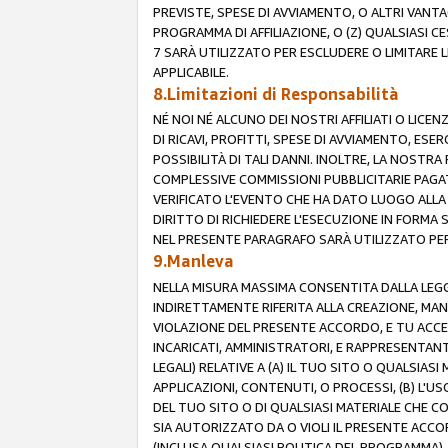
PREVISTE, SPESE DI AVVIAMENTO, O ALTRI VANT
PROGRAMMA DI AFFILIAZIONE, O (Z) QUALSIASI 
7 SARÀ UTILIZZATO PER ESCLUDERE O LIMITARE 
APPLICABILE.
8.Limitazioni di Responsabilità
NÉ NOI NÉ ALCUNO DEI NOSTRI AFFILIATI O LICEN
DI RICAVI, PROFITTI, SPESE DI AVVIAMENTO, ESE
POSSIBILITÀ DI TALI DANNI. INOLTRE, LA NOST
COMPLESSIVE COMMISSIONI PUBBLICITARIE PAGAT
VERIFICATO L'EVENTO CHE HA DATO LUOGO ALLA 
DIRITTO DI RICHIEDERE L'ESECUZIONE IN FORMA
NEL PRESENTE PARAGRAFO SARÀ UTILIZZATO PER 
9.Manleva
NELLA MISURA MASSIMA CONSENTITA DALLA LEGG
INDIRETTAMENTE RIFERITA ALLA CREAZIONE, MAN
VIOLAZIONE DEL PRESENTE ACCORDO, E TU ACCETTI 
INCARICATI, AMMINISTRATORI, E RAPPRESENTANTI
LEGALI) RELATIVE A (A) IL TUO SITO O QUALSIA
APPLICAZIONI, CONTENUTI, O PROCESSI, (B) L'U
DEL TUO SITO O DI QUALSIASI MATERIALE CHE CO
SIA AUTORIZZATO DA O VIOLI IL PRESENTE ACCO
(INCLUSA QUALSIASI POLITICA DEL PROGRAMMA),