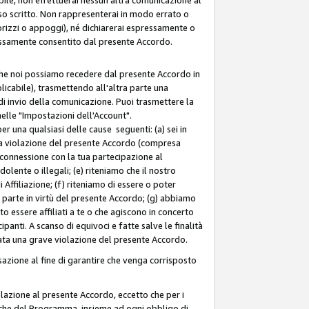
so scritto. Non rappresenterai in modo errato o
sorizzi o appoggi), né dichiarerai espressamente o
pressamente consentito dal presente Accordo.
 che noi possiamo recedere dal presente Accordo in
licabile), trasmettendo all'altra parte una
di invio della comunicazione. Puoi trasmettere la
nelle "Impostazioni dell'Account".
 una qualsiasi delle cause seguenti: (a) sei in
tra violazione del presente Accordo (compresa
n connessione con la tua partecipazione al
olente o illegali; (e) riteniamo che il nostro
ffiliazione; (f) riteniamo di essere o poter
a parte in virtù del presente Accordo; (g) abbiamo
 essere affiliati a te o che agiscono in concerto
anti. A scanso di equivoci e fatte salve le finalità
rata una grave violazione del presente Accordo.
zione al fine di garantire che venga corrisposto
 relazione al presente Accordo, eccetto che per i
olitiche del Programma, insieme ad ogni obbligo di