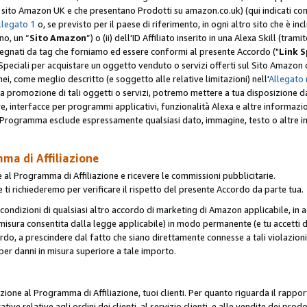
er il sito Amazon UK e che presentano Prodotti su amazon.co.uk) (qui indicati com
llegato 1
o, se previsto per il paese di riferimento, in ogni altro sito che è incl
no, un “
Sito Amazon
”) o (ii) dell'ID Affiliato inserito in una Alexa Skill (tra
segnati da tag che forniamo ed essere conformi al presente Accordo ("
Link S
k Speciali per acquistare un oggetto venduto o servizi offerti sul Sito Amazon o
nei, come meglio descritto (e soggetto alle relative limitazioni) nell'
Allegato 
a tua promozione di tali oggetti o servizi, potremo mettere a tua disposizione dat
are, interfacce per programmi applicativi, funzionalità Alexa e altre informaz
l Programma esclude espressamente qualsiasi dato, immagine, testo o altre inf
mma di Affiliazione
 al Programma di Affiliazione e ricevere le commissioni pubblicitarie.
 ti richiederemo per verificare il rispetto del presente Accordo da parte tua.
le condizioni di qualsiasi altro accordo di marketing di Amazon applicabile, in a
la misura consentita dalla legge applicabile) in modo permanente (e tu accetti d
ordo, a prescindere dal fatto che siano direttamente connesse a tali violazion
per danni in misura superiore a tale importo.
pazione al Programma di Affiliazione, tuoi clienti. Per quanto riguarda il rappor
ative relative agli ordini dei clienti, al servizio clienti, e alle vendite dei p