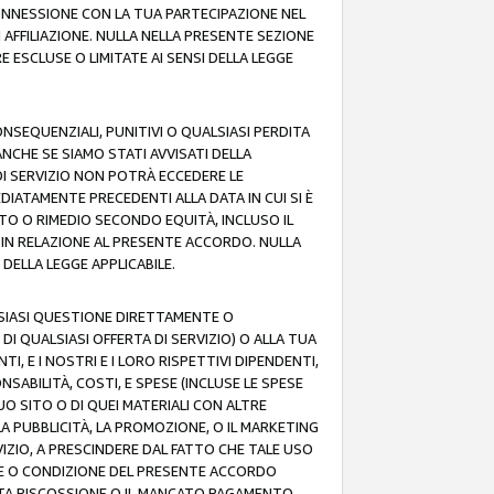
 CONNESSIONE CON LA TUA PARTECIPAZIONE NEL
AFFILIAZIONE. NULLA NELLA PRESENTE SEZIONE
 ESCLUSE O LIMITATE AI SENSI DELLA LEGGE
CONSEQUENZIALI, PUNITIVI O QUALSIASI PERDITA
ANCHE SE SIAMO STATI AVVISATI DELLA
DI SERVIZIO NON POTRÀ ECCEDERE LE
DIATAMENTE PRECEDENTI ALLA DATA IN CUI SI È
TTO O RIMEDIO SECONDO EQUITÀ, INCLUSO IL
O IN RELAZIONE AL PRESENTE ACCORDO. NULLA
DELLA LEGGE APPLICABILE.
LSIASI QUESTIONE DIRETTAMENTE O
I QUALSIASI OFFERTA DI SERVIZIO) O ALLA TUA
TI, E I NOSTRI E I LORO RISPETTIVI DIPENDENTI,
SABILITÀ, COSTI, E SPESE (INCLUSE LE SPESE
UO SITO O DI QUEI MATERIALI CON ALTRE
LA PUBBLICITÀ, LA PROMOZIONE, O IL MARKETING
VIZIO, A PRESCINDERE DAL FATTO CHE TALE USO
MINE O CONDIZIONE DEL PRESENTE ACCORDO
NCATA RISCOSSIONE O IL MANCATO PAGAMENTO