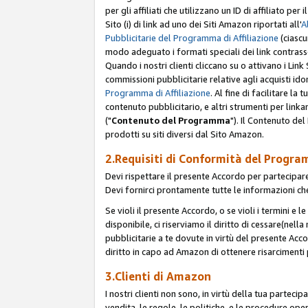
per gli affiliati che utilizzano un ID di affiliato p
Sito (i) di link ad uno dei Siti Amazon riportati all'
A
Pubblicitarie del Programma di Affiliazione
(ciascu
modo adeguato i formati speciali dei link contras
Quando i nostri clienti cliccano su o attivano i Lin
commissioni pubblicitarie relative agli acquisti ido
Programma di Affiliazione
. Al fine di facilitare l
contenuto pubblicitario, e altri strumenti per link
("
Contenuto del Programma
"). Il Contenuto de
prodotti su siti diversi dal Sito Amazon.
2.Requisiti di Conformità del Progra
Devi rispettare il presente Accordo per partecipare
Devi fornirci prontamente tutte le informazioni che
Se violi il presente Accordo, o se violi i termini e 
disponibile, ci riserviamo il diritto di cessare(nel
pubblicitarie a te dovute in virtù del presente Acc
diritto in capo ad Amazon di ottenere risarcimenti 
3.Clienti di Amazon
I nostri clienti non sono, in virtù della tua parteci
vendita, le regole, le politiche, e le procedure oper