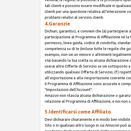
tali clienti e possono essere modificate in qualsias
clienti per una questione relativa all'interazione 
problemi relativi al servizio clienti.
4.Garanzie
Dichiari, garantisci, e convieni che (a) parteciperai
partecipazione al Programma di Affiliazione né la 
permesso, linea guida, codice di condotta, standard
competenza su di te (incluse tutte le regole che gov
esempio, non sei un minore o altrimenti legalmente
stai basando la tua scelta su alcuna dichiarazione
userai altre Offerte di Servizio se sei sottoposto a 
utilizzando qualsiasi Offerta di Servizio; (f) rispet
all’esportazione e alla riesportazione coerente con 
il Programma di Affiliazione sono accurate e compl
"Impostazioni dell'Account".
Amazon non rilascia alcuna dichiarazione o garanzi
relazione al Programma di Affiliazione, e noi non 
5.Identificarsi come Affiliato
Devi dichiarare chiaramente e in modo ben visibil
Sito o in qualsiasi altro luogo in cui Amazon può a
guadagno dagli acquisti idonei". Fatta eccezione pe