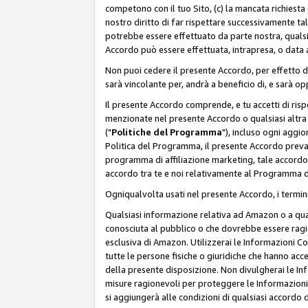
competono con il tuo Sito, (c) la mancata richiest
nostro diritto di far rispettare successivamente t
potrebbe essere effettuato da parte nostra, qualsi
Accordo può essere effettuata, intrapresa, o data a
Non puoi cedere il presente Accordo, per effetto d
sarà vincolante per, andrà a beneficio di, e sarà opp
Il presente Accordo comprende, e tu accetti di rispett
menzionate nel presente Accordo o qualsiasi altra p
("
Politiche del Programma
"), incluso ogni aggio
Politica del Programma, il presente Accordo prevarr
programma di affiliazione marketing, tale accordo 
accordo tra te e noi relativamente al Programma di
Ogniqualvolta usati nel presente Accordo, i termini
Qualsiasi informazione relativa ad Amazon o a quals
conosciuta al pubblico o che dovrebbe essere rag
esclusiva di Amazon. Utilizzerai le Informazioni C
tutte le persone fisiche o giuridiche che hanno acc
della presente disposizione. Non divulgherai le Info
misure ragionevoli per proteggere le Informazioni
si aggiungerà alle condizioni di qualsiasi accordo d