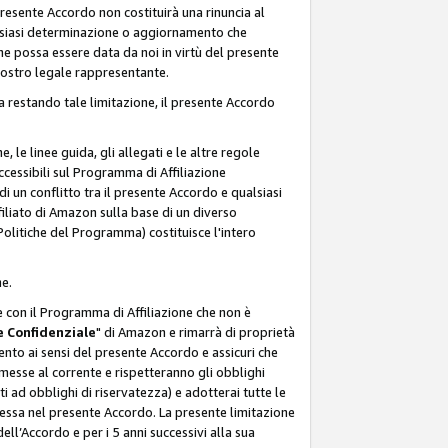
resente Accordo non costituirà una rinuncia al
ualsiasi determinazione o aggiornamento che
e possa essere data da noi in virtù del presente
 nostro legale rappresentante.
a restando tale limitazione, il presente Accordo
, le linee guida, gli allegati e le altre regole
ccessibili sul Programma di Affiliazione
i un conflitto tra il presente Accordo e qualsiasi
filiato di Amazon sulla base di un diverso
olitiche del Programma) costituisce l'intero
ne.
e con il Programma di Affiliazione che non è
 Confidenziale
" di Amazon e rimarrà di proprietà
nto ai sensi del presente Accordo e assicuri che
 messe al corrente e rispetteranno gli obblighi
i ad obblighi di riservatezza) e adotterai tutte le
essa nel presente Accordo. La presente limitazione
ell’Accordo e per i 5 anni successivi alla sua