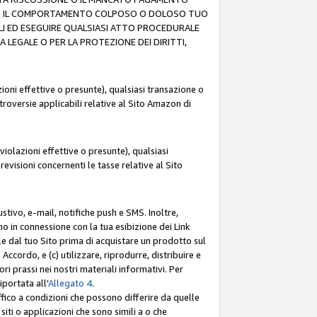
O (F) IL COMPORTAMENTO COLPOSO O DOLOSO TUO
LI ED ESEGUIRE QUALSIASI ATTO PROCEDURALE
LEGALE O PER LA PROTEZIONE DEI DIRITTI,
oni effettive o presunte), qualsiasi transazione o
ntroversie applicabili relative al Sito Amazon di
iolazioni effettive o presunte), qualsiasi
revisioni concernenti le tasse relative al Sito
stivo, e-mail, notifiche push e SMS. Inoltre,
mo in connessione con la tua esibizione dei Link
le dal tuo Sito prima di acquistare un prodotto sul
Accordo, e (c) utilizzare, riprodurre, distribuire e
prassi nei nostri materiali informativi. Per
portata all'
Allegato 4
.
affico a condizioni che possono differire da quelle
iti o applicazioni che sono simili a o che