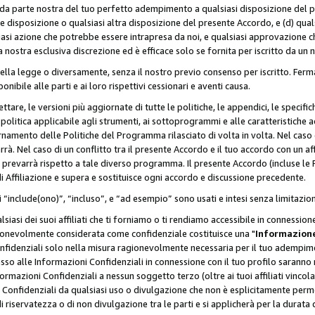
a da parte nostra del tuo perfetto adempimento a qualsiasi disposizione del p
ale disposizione o qualsiasi altra disposizione del presente Accordo, e (d) q
asi azione che potrebbe essere intrapresa da noi, e qualsiasi approvazione ch
 nostra esclusiva discrezione ed è efficace solo se fornita per iscritto da un
ella legge o diversamente, senza il nostro previo consenso per iscritto. Ferm
onibile alle parti e ai loro rispettivi cessionari e aventi causa.
are, le versioni più aggiornate di tutte le politiche, le appendici, le specifiche
olitica applicabile agli strumenti, ai sottoprogrammi e alle caratteristiche a
rnamento delle Politiche del Programma rilasciato di volta in volta. Nel caso d
à. Nel caso di un conflitto tra il presente Accordo e il tuo accordo con un af
prevarrà rispetto a tale diverso programma. Il presente Accordo (incluse le P
 Affiliazione e supera e sostituisce ogni accordo e discussione precedente.
 “include(ono)”, “incluso”, e “ad esempio” sono usati e intesi senza limitazio
iasi dei suoi affiliati che ti forniamo o ti rendiamo accessibile in connession
ionevolmente considerata come confidenziale costituisce una "
Informazione
onfidenziali solo nella misura ragionevolmente necessaria per il tuo adempime
esso alle Informazioni Confidenziali in connessione con il tuo profilo saranno
rmazioni Confidenziali a nessun soggetto terzo (oltre ai tuoi affiliati vincolat
 Confidenziali da qualsiasi uso o divulgazione che non è esplicitamente perm
i riservatezza o di non divulgazione tra le parti e si applicherà per la durata d