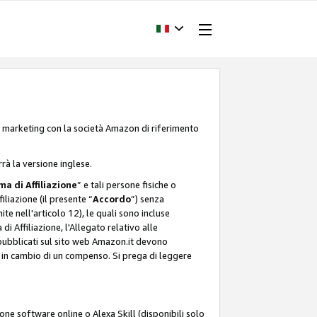
one marketing con la società Amazon di riferimento
rrà la versione inglese.
a di Affiliazione
” e tali persone fisiche o
liazione (il presente “
Accordo
”) senza
ite nell'articolo 12), le quali sono incluse
i Affiliazione, l'Allegato relativo alle
 pubblicati sul sito web Amazon.it devono
ti in cambio di un compenso. Si prega di leggere
ione software online o Alexa Skill (disponibili solo