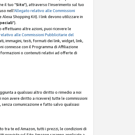
e il tuo "
Sito
"), attraverso l'inserimento sul tuo
uso nell'
Allegato relativo alle Commissioni
mite Alexa Shopping Kit). I link devono utilizzare in
peciali
").
 effettuano altre azioni, puoi ricevere le
relativo alle Commissioni Pubblicitarie del
i, immagini, testi, formati dei link, widget, link,
ioni connesse con il Programma di Affiliazione
ormazioni o contenuti relativi ad offerte di
ggiunta a qualsiasi altro diritto o rimedio a noi
i non avere diritto a ricevere) tutte le commissioni
i, senza comunicazione e fatto salvo qualsiasi
to tra te ed Amazon, tutti i prezzi, le condizioni di
rodotti previste sul Sito Amazon saranno applicate a