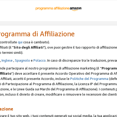
rogramma di Affiliazione
, controllate
qui
cosa è cambiato).
iati (il "
Sito degli Affiliati
"), ove puoi gestire il tuo rapporto di affiliazi
o termini simili).
,
Inglese
,
Spagnolo
e
Polacco
. In caso di discrepanze tra le traduzioni, preva
ende partecipare al nostro programma di affiliazione marketing (il “
Programm
ffiliato
”) deve accettare il presente Accordo Operativo del Programma di Affi
Affiliati, accetti il presente Accordo, incluse le
Politiche del Programma
(defin
i di Partecipazione al Programma di Affiliazione, la Licenza IP del Programma d
zione, e le Linee Guida sui Marchi del Programma di Affiliazione). I contenuti
n, incluso il divieto di creare, modificare o rimuovere le recensioni dei clien
iazione
are il tuo sito web, i tuoi contenuti generati sui social media, la tua applicaz