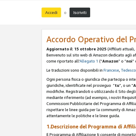
Accedi
Iscriviti
o
Accordo Operativo del P
Aggiornato il
:
15 ottobre 2025
(Affiliati attuali
Benvenuto sul sito web di Amazon dedicato agli affil
come riportato all'
Allegato 1
(“
Amazon
” o “
noi
” 
Le traduzioni sono disponibili in
Francese
,
Tedesco
Ogni persona fisica o giuridica che partecipa o int
giuridiche, identificate nel prosieguo “
tu
”, o un “
A
modifiche. Registrandoti o utilizzando il Sito degli 
mediante riferimento (ad esempio, i nostri Requisit
Commissioni Pubblicitarie del Programma di Affilia
rispettare le linee guida per la community di Amazo
attentamente le politiche e le linee guida.
1.Descrizione del Programma di Affil
Il Programma di Affiliazione ti consente di monetizz