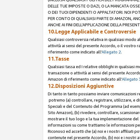
DELLE TUE IMPOSTE O DAZI, O LA MANCATA OSS
O DEI TUOI DIPENDENTI O APPALTATORI. NOI P
PER CONTO DI QUALSIASI PARTE DI AMAZON, ANC
ANCHE AI FINI DELL’APPLICAZIONE DELLA PRESENT
10.Legge Applicabile e Controversie
Qualsiasi controversia relativa in qualsiasi modo 
attività ai sensi del presente Accordo, o il vostro r
riferimento come indicato all'
Allegato 2
.
11.Tasse
Qualsiasi tassa ed I relative obblighi in qualsiasi
transazione o attività ai sensi del presente Accordo,
Amazon di riferimento come indicato all'
Allegato 
12.Disposizioni Aggiuntive
Di tanto in tanto possiamo inviare comunicazioni re
potremo (a) controllare, registrare, utilizzare, e d
Speciali e del Contenuto del Programma (ad esempio
Sito Amazon), (b) rivedere, controllare, scansionare 
mostrare il tuo logo e la tua implementazione del 
informazioni su come trattiamo le informazioni pers
Riconosci ed accetti che (a) noi e i nostri affiliat
contenute nel presente Accordo, (b) noi e i nostri a