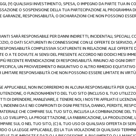
AGGI, (Y) QUALSIASI INVESTIMENTO, SPESA, O IMPEGNO DA PARTE TUA IN
CESSAZIONE O SOSPENSIONE DELLA TUA PARTECIPAZIONE AL PROGRAMMA DI 
LE GARANZIE, RESPONSABILITÀ, O DICHIARAZIONI CHE NON POSSONO ESSERE
ZIANTI SARÀ RESPONSABILE PER DANNI INDIRETTI, INCIDENTALI, SPECIALI, 
RCIZIO, O DATI SCATURENTI IN CONNESSIONE CON LE OFFERTE DI SERVIZIO, 
RA RESPONSABILITÀ COMPLESSIVA SCATURENTE IN RELAZIONE ALLE OFFERTE 
E O A TE DOVUTE AI SENSI DEL PRESENTE ACCORDO NEI DODICI MESI IMME
PIÙ RECENTE RIVENDICAZIONE DI RESPONSABILITÀ. RINUNCI AD OGNI DIRI
 SPECIFICA, UN PROVVEDIMENTO INGIUNTIVO O ALTRO RIMEDIO EQUITATIV
LIMITARE RESPONSABILITÀ CHE NON POSSONO ESSERE LIMITATE IN VIRTÙ 
E APPLICABILE, NON INCORREREMO IN ALCUNA RESPONSABILITÀ PER QUA
UTENZIONE, O FUNZIONAMENTO DEL TUO SITO (INCLUSO IL TUO UTILIZZO D
DI DIFENDERE, MANLEVARE, E TENERE NOI, I NOSTRI AFFILIATI E LICENZIAN
, INDENNI DA E NEI CONFRONTI DI OGNI PRETESA, DANNO, PERDITE, RESPON
SI MATERIALE CHE COMPARE SUL TUO SITO, INCLUSA LA COMBINAZIONE DEL T
SO, LO SVILUPPO, LA PROGETTAZIONE, LA FABBRICAZIONE, LA PRODUZIONE, 
MPARE SUL O NEL TUO SITO, (C) IL TUO USO DI QUALSIASI OFFERTA DI SER
RDO O LA LEGGE APPLICABILE, (D) LA TUA VIOLAZIONE DI QUALSIASI TER
 (E) LE TUE IMPOSTE E DAZI O LA RISCOSSIONE, IL PAGAMENTO O LA MA