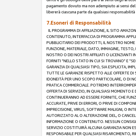
pagamento dovuto ma non adempiuto ai sensi del p
libererà ciascuna parte da qualsiasi responsabilità
7.Esoneri di Responsabilità
IL PROGRAMMA DI AFFILIAZIONE, IL SITO AMAZO
CONTENUTO, INTERFACCIA DI PROGRAMMA APPLIC
PUBBLICITARIO DEI PRODOTTI, IL NOSTRO NOME A
FUNZIONE, MATERIALE, DATO, IMMAGINE, TESTO, 
NOSTRO O DEI NOSTRI AFFILIATI O LICENZIANTI
FORNITI "NELLO STATO IN CUI SI TROVANO" E "S
GARANZIA DI QUALSIASI TIPO, SIA ESPLICITA, IMP
TUTTE LE GARANZIE RISPETTO ALLE OFFERTE DI S
IDONEITÀ PER UNO SCOPO PARTICOLARE, O DI NO
PRATICA COMMERCIALE. POTREMO INTERROMPERE O
OFFERTA DI SERVIZIO, IN QUALSIASI MOMENTO E D
CONTINUERANNO AD ESSERE FORNITE, CHE FUN
ACCURATE, PRIVE DI ERRORI, O PRIVE DI COMPON
IMPRECISIONE, VIRUS, SOFTWARE MALIGNI, O INT
AUTORIZZATO AL O ALTERAZIONE DEL, O CANCELL
INFORMAZIONE O CONTENUTO. NESSUN CONSIGLIO
SERVIZIO COSTITUIRÀ ALCUNA GARANZIA NON ESP
RESPONSABILE PER QUALSIASI RISARCIMENTO, RI