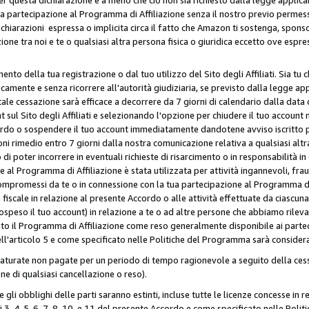
ua partecipazione al Programma di Affiliazione senza il nostro previo permes
 dichiarazioni espressa o implicita circa il fatto che Amazon ti sostenga, spon
azione tra noi e te o qualsiasi altra persona fisica o giuridica eccetto ove es
to della tua registrazione o dal tuo utilizzo del Sito degli Affiliati. Sia tu
mente e senza ricorrere all'autorità giudiziaria, se previsto dalla legge app
ale cessazione sarà efficace a decorrere da 7 giorni di calendario dalla data 
ul Sito degli Affiliati e selezionando l'opzione per chiudere il tuo account 
ordo o sospendere il tuo account immediatamente dandotene avviso iscritto per
ni rimedio entro 7 giorni dalla nostra comunicazione relativa a qualsiasi al
 di poter incorrere in eventuali richieste di risarcimento o in responsabilità i
 al Programma di Affiliazione è stata utilizzata per attività ingannevoli, fraud
mpromessi da te o in connessione con la tua partecipazione al Programma di A
iscale in relazione al presente Accordo o alle attività effettuate da ciascun
peso il tuo account) in relazione a te o ad altre persone che abbiamo rilevato
to il Programma di Affiliazione come reso generalmente disponibile ai partecip
dell'articolo 5 e come specificato nelle Politiche del Programma sarà conside
aturate non pagate per un periodo di tempo ragionevole a seguito della cessa
e di qualsiasi cancellazione o reso).
 e gli obblighi delle parti saranno estinti, incluse tutte le licenze concesse in
icoli 3, 4, 5, 6, 7, 8, 10, e 11 del presente Accordo e come specificato nelle P