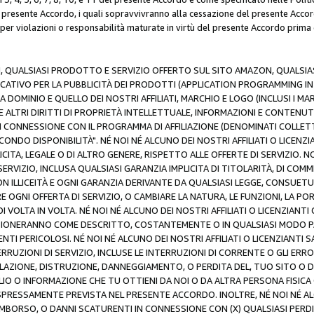
resente Accordo, i quali sopravvivranno alla cessazione del presente Acco
 per violazioni o responsabilità maturate in virtù del presente Accordo prima
N, QUALSIASI PRODOTTO E SERVIZIO OFFERTO SUL SITO AMAZON, QUALSIASI
ATIVO PER LA PUBBLICITÀ DEI PRODOTTI (APPLICATION PROGRAMMING INTE
 DOMINIO E QUELLO DEI NOSTRI AFFILIATI, MARCHIO E LOGO (INCLUSI I M
E ALTRI DIRITTI DI PROPRIETÀ INTELLETTUALE, INFORMAZIONI E CONTENUT
 IN CONNESSIONE CON IL PROGRAMMA DI AFFILIAZIONE (DENOMINATI COLLET
ECONDO DISPONIBILITÀ". NÉ NOI NÉ ALCUNO DEI NOSTRI AFFILIATI O LICEN
LICITA, LEGALE O DI ALTRO GENERE, RISPETTO ALLE OFFERTE DI SERVIZIO. NO
ERVIZIO, INCLUSA QUALSIASI GARANZIA IMPLICITA DI TITOLARITÀ, DI COMME
N ILLICEITÀ E OGNI GARANZIA DERIVANTE DA QUALSIASI LEGGE, CONSUET
GNI OFFERTA DI SERVIZIO, O CAMBIARE LA NATURA, LE FUNZIONI, LA PO
I VOLTA IN VOLTA. NÉ NOI NÉ ALCUNO DEI NOSTRI AFFILIATI O LICENZIANT
ZIONERANNO COME DESCRITTO, COSTANTEMENTE O IN QUALSIASI MODO P
ENTI PERICOLOSI. NÉ NOI NÉ ALCUNO DEI NOSTRI AFFILIATI O LICENZIANTI 
ERRUZIONI DI SERVIZIO, INCLUSE LE INTERRUZIONI DI CORRENTE O GLI ERR
AZIONE, DISTRUZIONE, DANNEGGIAMENTO, O PERDITA DEL, TUO SITO O DI
 O INFORMAZIONE CHE TU OTTIENI DA NOI O DA ALTRA PERSONA FISICA O
RESSAMENTE PREVISTA NEL PRESENTE ACCORDO. INOLTRE, NÉ NOI NÉ ALCU
MBORSO, O DANNI SCATURENTI IN CONNESSIONE CON (X) QUALSIASI PERDITA