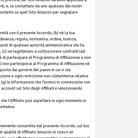
ti, e, se contattato da uno qualsiasi dei nostri
di contatto su quel Sito Amazon per segnalare
ormità con il presente Accordo, (b) né la tua
inanza, regola, normativa, ordine, licenza,
siti di qualsiasi autorità amministrativa che ha
 (c) sei legittimato a sottoscrivere contratti (ad
à di partecipare al Programma di Affiliazione e non
e) non parteciperai al Programma di Affiliazione né
mposta dai governi del paese in cui si sta
tazione e ogni restrizione non statunitense relative
e (g) le informazioni che fornisci in connessione con
ccount sul Sito degli Affiliati e selezionando
 che l'Affiliato può aspettare in ogni momento in
ettative.
entemente consentita dal presente Accordo, sul tuo
n qualità di Affiliato Amazon io ricevo un
bile, non effettuerai nessun’altra comunicazione al