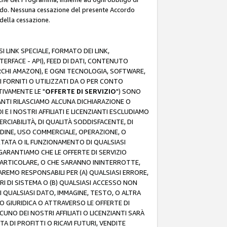
rdo. Nessuna cessazione del presente Accordo
 della cessazione.
 LINK SPECIALE, FORMATO DEI LINK,
RFACE - API), FEED DI DATI, CONTENUTO
ARCHI AMAZON), E OGNI TECNOLOGIA, SOFTWARE,
I FORNITI O UTILIZZATI DA O PER CONTO
TIVAMENTE LE "
OFFERTE DI SERVIZIO
") SONO
ZIANTI RILASCIAMO ALCUNA DICHIARAZIONE O
I E I NOSTRI AFFILIATI E LICENZIANTI ESCLUDIAMO
RCIABILITÀ, DI QUALITÀ SODDISFACENTE, DI
UDINE, USO COMMERCIALE, OPERAZIONE, O
RTATA O IL FUNZIONAMENTO DI QUALSIASI
I GARANTIAMO CHE LE OFFERTE DI SERVIZIO
ARTICOLARE, O CHE SARANNO ININTERROTTE,
SAREMO RESPONSABILI PER (A) QUALSIASI ERRORE,
ORI DI SISTEMA O (B) QUALSIASI ACCESSO NON
 QUALSIASI DATO, IMMAGINE, TESTO, O ALTRA
 GIURIDICA O ATTRAVERSO LE OFFERTE DI
NO DEI NOSTRI AFFILIATI O LICENZIANTI SARÀ
 DI PROFITTI O RICAVI FUTURI, VENDITE