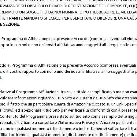
ERVANZA DEGLI OBBLIGHI O DOVERI DI REGISTRAZIONE DELLE IMPOSTE, 
OTREMMO O UN SOGGETTO DA NOI NOMINATO POTREBBE ADIRE LE VIE LEGA
HE TRAMITE MANDATO SPECIALE, PER ESERCITARE O DIFENDERE UNA CAUSA 
E SEZIONE.
al Programma di Affiliazione o al presente Accordo (comprese eventuali violazi
apporto con noi o uno dei nostri affiliati saranno soggetti alle leggi e alle co
 modo al Programma di Affiliazione o al presente Accordo (comprese eventuali v
 o il vostro rapporto con noi o uno dei nostri affiliati saranno soggetti alle p
3
.
lative al Programma Affiliazione, tra cui, a titolo esemplificativo ma non esau
ivulgare informazioni riguardo il tuo Sito e gli utenti del tuo Sito che ottenia
, il fatto che un particolare cliente di Amazon ha cliccato su un Link Specia
(craw), ed ispezionare il tuo Sito per verificare la conformità con il presente 
Contenuto del Programma presentato sul tuo Sito come esempio delle migliori 
onali, ti invitiamo a consultare l'Informativa Privacy di Amazon pertinente ri
i potremo in qualsiasi momento (direttamente o indirettamente) sollecitare il tr
ffiliati potremo in qualsiasi momento (direttamente o indirettamente) gestire s