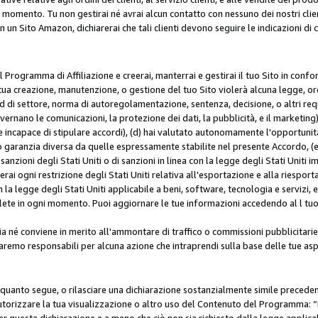
i momento. Tu non gestirai né avrai alcun contatto con nessuno dei nostri clien
con un Sito Amazon, dichiarerai che tali clienti devono seguire le indicazioni 
 al Programma di Affiliazione e creerai, manterrai e gestirai il tuo Sito in conf
tua creazione, manutenzione, o gestione del tuo Sito violerà alcuna legge, ord
 di settore, norma di autoregolamentazione, sentenza, decisione, o altri requi
ernano le comunicazioni, la protezione dei dati, la pubblicità, e il marketing),
 incapace di stipulare accordi), (d) hai valutato autonomamente l'opportunit
 o garanzia diversa da quelle espressamente stabilite nel presente Accordo, (
sanzioni degli Stati Uniti o di sanzioni in linea con la legge degli Stati Uniti i
terai ogni restrizione degli Stati Uniti relativa all'esportazione e alla riespor
la legge degli Stati Uniti applicabile a beni, software, tecnologia e servizi, 
ete in ogni momento. Puoi aggiornare le tue informazioni accedendo al l tuo a
a né conviene in merito all'ammontare di traffico o commissioni pubblicitarie
saremo responsabili per alcuna azione che intraprendi sulla base delle tue asp
e quanto segue, o rilasciare una dichiarazione sostanzialmente simile preced
utorizzare la tua visualizzazione o altro uso del Contenuto del Programma: “I
r questa dichiarazione e a meno che ciò non sia richiesto dalla legge applica