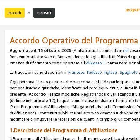
Accedi
Iscriviti
o
Accordo Operativo del Programma d
Aggiornato il
:
15 ottobre 2025
(Affiliati attuali, controllate
qui
cosa 
Benvenuto sul sito web di Amazon dedicato agli affiliati (il "
Sito degli A
Amazon di riferimento come riportato all'
Allegato 1
(“
Amazon
” o “
no
Le traduzioni sono disponibili in
Francese
,
Tedesco
,
Inglese
,
Spagnolo
Ogni persona fisica o giuridica che partecipa o intende partecipare al n
persone fisiche o giuridiche, identificate nel prosieguo “
tu
”, o un “
Affil
presente “
Accordo
”) senza modifiche. Registrandoti o utilizzando il Sito
(definite nell'articolo 12), le quali sono incluse mediante riferimento (a
IP del Programma di Affiliazione, l'Allegato relativo alle Commissioni 
di Affiliazione). I contenuti pubblicati sul sito web Amazon.it devono ris
modificare o rimuovere le recensioni dei clienti in cambio di un compens
1.Descrizione del Programma di Affiliazione
Il Programma di Affiliazione ti consente di monetizzare il tuo sito web, 