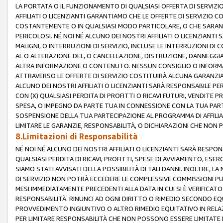
LA PORTATA O IL FUNZIONAMENTO DI QUALSIASI OFFERTA DI SERVIZIO
AFFILIATI O LICENZIANTI GARANTIAMO CHE LE OFFERTE DI SERVIZI
COSTANTEMENTE O IN QUALSIASI MODO PARTICOLARE, O CHE SARANN
PERICOLOSI. NÉ NOI NÉ ALCUNO DEI NOSTRI AFFILIATI O LICENZIANTI
MALIGNI, O INTERRUZIONI DI SERVIZIO, INCLUSE LE INTERRUZIONI D
AL O ALTERAZIONE DEL, O CANCELLAZIONE, DISTRUZIONE, DANNEGGIA
ALTRA INFORMAZIONE O CONTENUTO. NESSUN CONSIGLIO O INFORMAZ
ATTRAVERSO LE OFFERTE DI SERVIZIO COSTITUIRÀ ALCUNA GARANZI
ALCUNO DEI NOSTRI AFFILIATI O LICENZIANTI SARÀ RESPONSABILE P
CON (X) QUALSIASI PERDITA DI PROFITTI O RICAVI FUTURI, VENDITE P
SPESA, O IMPEGNO DA PARTE TUA IN CONNESSIONE CON LA TUA PARTE
SOSPENSIONE DELLA TUA PARTECIPAZIONE AL PROGRAMMA DI AFFILIA
LIMITARE LE GARANZIE, RESPONSABILITÀ, O DICHIARAZIONI CHE NON 
8.Limitazioni di Responsabilità
NÉ NOI NÉ ALCUNO DEI NOSTRI AFFILIATI O LICENZIANTI SARÀ RESPONS
QUALSIASI PERDITA DI RICAVI, PROFITTI, SPESE DI AVVIAMENTO, ESE
SIAMO STATI AVVISATI DELLA POSSIBILITÀ DI TALI DANNI. INOLTRE,
DI SERVIZIO NON POTRÀ ECCEDERE LE COMPLESSIVE COMMISSIONI PU
MESI IMMEDIATAMENTE PRECEDENTI ALLA DATA IN CUI SI È VERIFICAT
RESPONSABILITÀ. RINUNCI AD OGNI DIRITTO O RIMEDIO SECONDO EQUI
PROVVEDIMENTO INGIUNTIVO O ALTRO RIMEDIO EQUITATIVO IN RELA
PER LIMITARE RESPONSABILITÀ CHE NON POSSONO ESSERE LIMITATE I