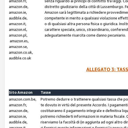
amazon.fr,
senza riguardo ai principi di conflitto tra leggi. C
amazon.de,
distretto giudiziario della città di Lussemburgo. 
amazon.ie,
Amazon sarà legittimata a richiedere provvedimenti 
audible.de,
competente in merito a qualsiasi violazione effettiv
amazon.it,
o di qualsiasi altra persona fisica o giuridica. Ino
amazon.nl,
carattere speciale, unico, straordinario, conferen
amazon.pl,
adeguatamente risarcita come danno pecuniario.
amazon.es,
amazon.se,
amazon.co.uk,
audible.co.uk
ALLEGATO 3: TAS
Sito Amazon
Tasse
amazon.com.be,
Potremo dedurre o trattenere qualsiasi tassa che p
amazon.fr,
te dovuto in virtù del presente Accordo. I pagamenti c
amazon.de,
costituiranno il pagamento integrale e definitiva liq
amazon.ie,
potremo richiederti informazioni in materia fiscale. Qu
audible.de,
riserviamo la facoltà di (in aggiunta ad ogni altro di
amazon.it,
ci fornisci queste informazioni o fornisci la prova 