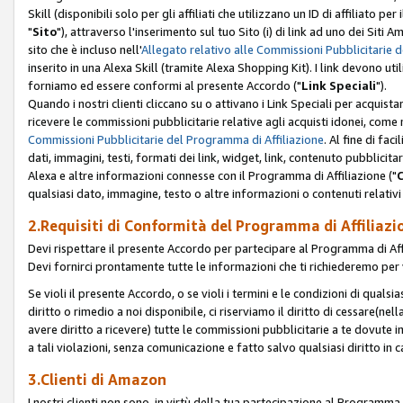
Skill (disponibili solo per gli affiliati che utilizzano un ID di affiliato
"
Sito
"), attraverso l'inserimento sul tuo Sito (i) di link ad uno dei Siti A
sito che è incluso nell'
Allegato relativo alle Commissioni Pubblicitarie 
inserito in una Alexa Skill (tramite Alexa Shopping Kit). I link devono u
forniamo ed essere conformi al presente Accordo ("
Link Speciali
").
Quando i nostri clienti cliccano su o attivano i Link Speciali per acquis
ricevere le commissioni pubblicitarie relative agli acquisti idonei, come 
Commissioni Pubblicitarie del Programma di Affiliazione
. Al fine di fa
dati, immagini, testi, formati dei link, widget, link, contenuto pubblicita
Alexa e altre informazioni connesse con il Programma di Affiliazione ("
qualsiasi dato, immagine, testo o altre informazioni o contenuti relativi 
2.Requisiti di Conformità del Programma di Affiliazi
Devi rispettare il presente Accordo per partecipare al Programma di Affi
Devi fornirci prontamente tutte le informazioni che ti richiederemo per 
Se violi il presente Accordo, o se violi i termini e le condizioni di quals
diritto o rimedio a noi disponibile, ci riserviamo il diritto di cessare(n
avere diritto a ricevere) tutte le commissioni pubblicitarie a te dovute
a tali violazioni, senza comunicazione e fatto salvo qualsiasi diritto in
3.Clienti di Amazon
I nostri clienti non sono, in virtù della tua partecipazione al Programma d