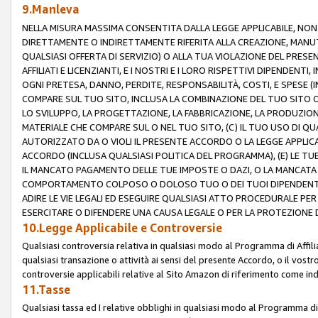
9.Manleva
NELLA MISURA MASSIMA CONSENTITA DALLA LEGGE APPLICABILE, NO
DIRETTAMENTE O INDIRETTAMENTE RIFERITA ALLA CREAZIONE, MANUT
QUALSIASI OFFERTA DI SERVIZIO) O ALLA TUA VIOLAZIONE DEL PRESE
AFFILIATI E LICENZIANTI, E I NOSTRI E I LORO RISPETTIVI DIPENDENT
OGNI PRETESA, DANNO, PERDITE, RESPONSABILITÀ, COSTI, E SPESE (IN
COMPARE SUL TUO SITO, INCLUSA LA COMBINAZIONE DEL TUO SITO O D
LO SVILUPPO, LA PROGETTAZIONE, LA FABBRICAZIONE, LA PRODUZIONE
MATERIALE CHE COMPARE SUL O NEL TUO SITO, (C) IL TUO USO DI QUA
AUTORIZZATO DA O VIOLI IL PRESENTE ACCORDO O LA LEGGE APPLICA
ACCORDO (INCLUSA QUALSIASI POLITICA DEL PROGRAMMA), (E) LE TU
IL MANCATO PAGAMENTO DELLE TUE IMPOSTE O DAZI, O LA MANCATA O
COMPORTAMENTO COLPOSO O DOLOSO TUO O DEI TUOI DIPENDENTI
ADIRE LE VIE LEGALI ED ESEGUIRE QUALSIASI ATTO PROCEDURALE PE
ESERCITARE O DIFENDERE UNA CAUSA LEGALE O PER LA PROTEZIONE DEI
10.Legge Applicabile e Controversie
Qualsiasi controversia relativa in qualsiasi modo al Programma di Affil
qualsiasi transazione o attività ai sensi del presente Accordo, o il vostro
controversie applicabili relative al Sito Amazon di riferimento come indi
11.Tasse
Qualsiasi tassa ed I relative obblighi in qualsiasi modo al Programma di