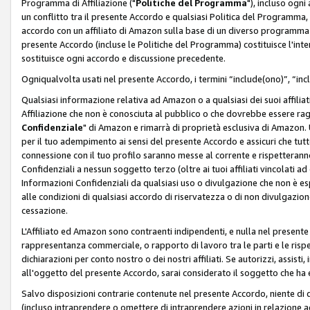
Programma di Affiliazione ("
Politiche del Programma
"), incluso ogn
un conflitto tra il presente Accordo e qualsiasi Politica del Programma, 
accordo con un affiliato di Amazon sulla base di un diverso programma d
presente Accordo (incluse le Politiche del Programma) costituisce l'int
sostituisce ogni accordo e discussione precedente.
Ogniqualvolta usati nel presente Accordo, i termini “include(ono)”, “inc
Qualsiasi informazione relativa ad Amazon o a qualsiasi dei suoi affilia
Affiliazione che non è conosciuta al pubblico o che dovrebbe essere ra
Confidenziale
" di Amazon e rimarrà di proprietà esclusiva di Amazon. 
per il tuo adempimento ai sensi del presente Accordo e assicuri che tutt
connessione con il tuo profilo saranno messe al corrente e rispetterann
Confidenziali a nessun soggetto terzo (oltre ai tuoi affiliati vincolati a
Informazioni Confidenziali da qualsiasi uso o divulgazione che non è e
alle condizioni di qualsiasi accordo di riservatezza o di non divulgazione 
cessazione.
L'Affiliato ed Amazon sono contraenti indipendenti, e nulla nel presente
rappresentanza commerciale, o rapporto di lavoro tra le parti e le rispe
dichiarazioni per conto nostro o dei nostri affiliati. Se autorizzi, assisti,
all'oggetto del presente Accordo, sarai considerato il soggetto che ha 
Salvo disposizioni contrarie contenute nel presente Accordo, niente di q
(incluso intraprendere o omettere di intraprendere azioni in relazione a