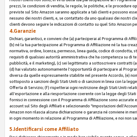
prezzi, le condizioni di vendita, le regole, le politiche, e le procedure ope
previste sul Sito Amazon saranno applicate a tali clienti e possono ess
nessuno dei nostri clienti, e, se contattato da uno qualsiasi dei nostri cl
clienti devono seguire le indicazioni di contatto su quel Sito Amazon per
4.Garanzie
Dichiari, garantisci, e convieni che (a) parteciperai al Programma di Affil
(b) né la tua partecipazione al Programma di Affiliazione né la tua crea
normativa, ordine, licenza, permesso, linea guida, codice di condotta, 
requisiti di qualsiasi autorità amministrativa che ha competenza su di te
pubblicità, e il marketing), (c) sei legittimato a sottoscrivere contratti
(d) hai valutato autonomamente l'opportunità di partecipare al Programm
diversa da quelle espressamente stabilite nel presente Accordo, (e) non 
sottoposto a sanzioni degli Stati Uniti o di sanzioni in linea con la legge
Offerta di Servizio; (f) rispetterai ogni restrizione degli Stati Uniti rel
all’esportazione e alla riesportazione coerente con la legge degli Stati U
fornisci in connessione con il Programma di Affiliazione sono accurate
account sul Sito degli Affiliati e selezionando "Impostazioni dell'Accoun
Amazon non rilascia alcuna dichiarazione o garanzia né conviene in merit
in ogni momento in relazione al Programma di Affiliazione, e noi non sa
5.Identificarsi come Affiliato
Devi dichiarare chiaramente e in modo ben visibile quanto segue, o ril