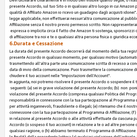
presente Accordo, sul tuo Sito o in qualsiasi altro luogo in cui Amazon
qualità di Affiliato Amazon io ricevo un guadagno dagli acquisti idonei"
legge applicabile, non effettuerai nessun’altra comunicazione al pubbl
Affiliazione senza il nostro previo permesso scritto. Non rappresenterai 
espressa o implicita circa il fatto che Amazon ti sostenga, sponsorizzi
di affiliazione tra noi e te o qualsiasi altra persona fisica o giuridica
6.Durata e Cessazione
La durata del presente Accordo decorrerà dal momento della tua registraz
presente Accordo in qualsiasi momento, per qualsiasi motivo (automaticam
trasmettendo all'altra parte una comunicazione scritta di recesso a cond
data di invio della comunicazione. Puoi trasmettere la comunicazione di
chiudere il tuo account nelle "Impostazioni dell'Account".
In aggiunta, noi potremo risolvere il presente Accordo o sospendere il
seguenti: (a) sei in grave violazione del presente Accordo; (b) non poni
violazione del presente Accordo (compresa qualsiasi Politica del Program
responsabilità in connessione con la tua partecipazione al Programma di 
per attività ingannevoli, fraudolente o illegali; (e) riteniamo che il n
connessione con la tua partecipazione al Programma di Affiliazione; (f)
in relazione al presente Accordo o alle attività effettuate da ciascuna
Accordo (o sospeso il tuo account) in relazione a te o ad altre persone c
qualsiasi ragione, o (h) abbiamo terminato il Programma di Affiliazione
le finalità della precedente lettera (a) qualsiasi violazione dell'artic