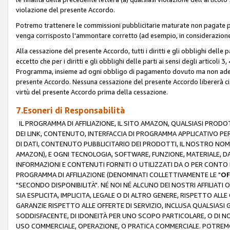
violazione del presente Accordo.
Potremo trattenere le commissioni pubblicitarie maturate non pagate pe
venga corrisposto l'ammontare corretto (ad esempio, in considerazione 
Alla cessazione del presente Accordo, tutti i diritti e gli obblighi delle 
eccetto che per i diritti e gli obblighi delle parti ai sensi degli articoli 
Programma, insieme ad ogni obbligo di pagamento dovuto ma non adempi
presente Accordo. Nessuna cessazione del presente Accordo libererà cia
virtù del presente Accordo prima della cessazione.
7.Esoneri di Responsabilità
IL PROGRAMMA DI AFFILIAZIONE, IL SITO AMAZON, QUALSIASI PRODO
DEI LINK, CONTENUTO, INTERFACCIA DI PROGRAMMA APPLICATIVO PER
DI DATI, CONTENUTO PUBBLICITARIO DEI PRODOTTI, IL NOSTRO NOME 
AMAZON), E OGNI TECNOLOGIA, SOFTWARE, FUNZIONE, MATERIALE, DAT
INFORMAZIONI E CONTENUTI FORNITI O UTILIZZATI DA O PER CONTO N
PROGRAMMA DI AFFILIAZIONE (DENOMINATI COLLETTIVAMENTE LE "
OF
"SECONDO DISPONIBILITÀ". NÉ NOI NÉ ALCUNO DEI NOSTRI AFFILIATI 
SIA ESPLICITA, IMPLICITA, LEGALE O DI ALTRO GENERE, RISPETTO ALLE
GARANZIE RISPETTO ALLE OFFERTE DI SERVIZIO, INCLUSA QUALSIASI G
SODDISFACENTE, DI IDONEITÀ PER UNO SCOPO PARTICOLARE, O DI NO
USO COMMERCIALE, OPERAZIONE, O PRATICA COMMERCIALE. POTREMO 