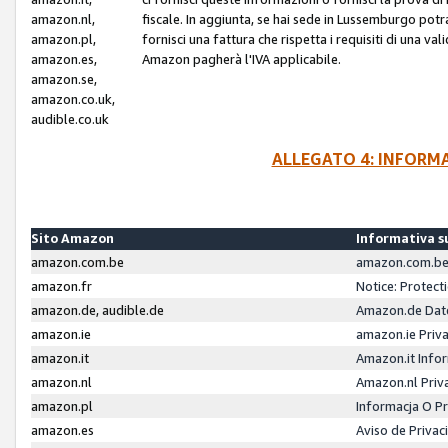
amazon.nl,
fiscale. In aggiunta, se hai sede in Lussemburgo potr
amazon.pl,
fornisci una fattura che rispetta i requisiti di una va
amazon.es,
Amazon pagherà l'IVA applicabile.
amazon.se,
amazon.co.uk,
audible.co.uk
ALLEGATO 4: INFORM
Sito Amazon
Informativa su
amazon.com.be
amazon.com.be 
amazon.fr
Notice: Protect
amazon.de, audible.de
Amazon.de Dat
amazon.ie
amazon.ie Priv
amazon.it
Amazon.it Infor
amazon.nl
Amazon.nl Priv
amazon.pl
Informacja O P
amazon.es
Aviso de Priva