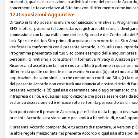
presunte), qualsiasi transazione o attività ai sensi del presente Accordo,
concernenti le tasse relative al Sito Amazon di riferimento come indicato
12.Disposizioni Aggiuntive
Di tanto in tanto possiamo inviare comunicazioni relative al Programma Af
SMS. Inoltre, potremo (a) controllare, registrare, utilizzare, e divulgare
connessione con la tua esibizione dei Link Speciali e del Contenuto del
Link Speciale dal tuo Sito prima di acquistare un prodotto sul Sito Amazo
verificare la conformità con il presente Accordo, e (c) utilizzare, ripro
Programma presentato sul tuo Sito come esempio delle migliori prassi n
personali, ti invitiamo a consultare l'Informativa Privacy di Amazon pert
Riconosci ed accetti che (a) noi e i nostri affiliati potremo in qualsiasi
differire da quelle contenute nel presente Accordo, (b) noi e i nostri af
applicazioni che sono simili a o che competono con il tuo Sito, (c) la 
del presente Accordo non costituirà una rinuncia al nostro diritto di far
presente Accordo, e (d) qualsiasi determinazione o aggiornamento che 
intrapresa da noi, e qualsiasi approvazione che possa essere data da noi
esclusiva discrezione ed è efficace solo se fornita per iscritto da un n
Non puoi cedere il presente Accordo, per effetto della legge o diversame
presente Accordo sarà vincolante per, andrà a beneficio di, e sarà opponib
Il presente Accordo comprende, e tu accetti di rispettare, le versioni più a
le altre regole menzionate nel presente Accordo o qualsiasi altra politic