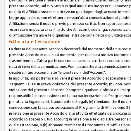
presente Accordo, sul tuo Sito o in qualsiasi altro luogo in cui Amazon
qualità di Affiliato Amazon io ricevo un guadagno dagli acquisti idonei"
legge applicabile, non effettuerai nessun’altra comunicazione al pubbl
Affiliazione senza il nostro previo permesso scritto. Non rappresenterai 
espressa o implicita circa il fatto che Amazon ti sostenga, sponsorizzi
di affiliazione tra noi e te o qualsiasi altra persona fisica o giuridica
6.Durata e Cessazione
La durata del presente Accordo decorrerà dal momento della tua registraz
presente Accordo in qualsiasi momento, per qualsiasi motivo (automaticam
trasmettendo all'altra parte una comunicazione scritta di recesso a cond
data di invio della comunicazione. Puoi trasmettere la comunicazione di
chiudere il tuo account nelle "Impostazioni dell'Account".
In aggiunta, noi potremo risolvere il presente Accordo o sospendere il
seguenti: (a) sei in grave violazione del presente Accordo; (b) non poni
violazione del presente Accordo (compresa qualsiasi Politica del Program
responsabilità in connessione con la tua partecipazione al Programma di 
per attività ingannevoli, fraudolente o illegali; (e) riteniamo che il n
connessione con la tua partecipazione al Programma di Affiliazione; (f)
in relazione al presente Accordo o alle attività effettuate da ciascuna
Accordo (o sospeso il tuo account) in relazione a te o ad altre persone c
qualsiasi ragione, o (h) abbiamo terminato il Programma di Affiliazione
le finalità della precedente lettera (a) qualsiasi violazione dell'artic