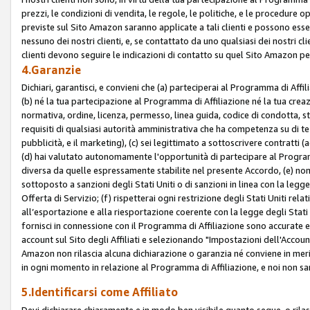
prezzi, le condizioni di vendita, le regole, le politiche, e le procedure ope
previste sul Sito Amazon saranno applicate a tali clienti e possono ess
nessuno dei nostri clienti, e, se contattato da uno qualsiasi dei nostri cl
clienti devono seguire le indicazioni di contatto su quel Sito Amazon per
4.Garanzie
Dichiari, garantisci, e convieni che (a) parteciperai al Programma di Affil
(b) né la tua partecipazione al Programma di Affiliazione né la tua crea
normativa, ordine, licenza, permesso, linea guida, codice di condotta, 
requisiti di qualsiasi autorità amministrativa che ha competenza su di te
pubblicità, e il marketing), (c) sei legittimato a sottoscrivere contratti
(d) hai valutato autonomamente l'opportunità di partecipare al Programm
diversa da quelle espressamente stabilite nel presente Accordo, (e) non 
sottoposto a sanzioni degli Stati Uniti o di sanzioni in linea con la legge
Offerta di Servizio; (f) rispetterai ogni restrizione degli Stati Uniti rel
all’esportazione e alla riesportazione coerente con la legge degli Stati U
fornisci in connessione con il Programma di Affiliazione sono accurate
account sul Sito degli Affiliati e selezionando "Impostazioni dell'Accoun
Amazon non rilascia alcuna dichiarazione o garanzia né conviene in merit
in ogni momento in relazione al Programma di Affiliazione, e noi non sa
5.Identificarsi come Affiliato
Devi dichiarare chiaramente e in modo ben visibile quanto segue, o ril