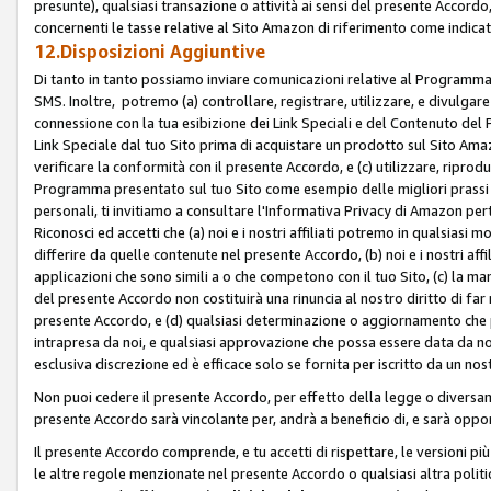
presunte), qualsiasi transazione o attività ai sensi del presente Accordo,
concernenti le tasse relative al Sito Amazon di riferimento come indicato
12.Disposizioni Aggiuntive
Di tanto in tanto possiamo inviare comunicazioni relative al Programma Af
SMS. Inoltre, potremo (a) controllare, registrare, utilizzare, e divulgare
connessione con la tua esibizione dei Link Speciali e del Contenuto del
Link Speciale dal tuo Sito prima di acquistare un prodotto sul Sito Amazo
verificare la conformità con il presente Accordo, e (c) utilizzare, ripro
Programma presentato sul tuo Sito come esempio delle migliori prassi n
personali, ti invitiamo a consultare l'Informativa Privacy di Amazon pert
Riconosci ed accetti che (a) noi e i nostri affiliati potremo in qualsiasi
differire da quelle contenute nel presente Accordo, (b) noi e i nostri af
applicazioni che sono simili a o che competono con il tuo Sito, (c) la 
del presente Accordo non costituirà una rinuncia al nostro diritto di far
presente Accordo, e (d) qualsiasi determinazione o aggiornamento che 
intrapresa da noi, e qualsiasi approvazione che possa essere data da noi
esclusiva discrezione ed è efficace solo se fornita per iscritto da un n
Non puoi cedere il presente Accordo, per effetto della legge o diversame
presente Accordo sarà vincolante per, andrà a beneficio di, e sarà opponib
Il presente Accordo comprende, e tu accetti di rispettare, le versioni più a
le altre regole menzionate nel presente Accordo o qualsiasi altra politic