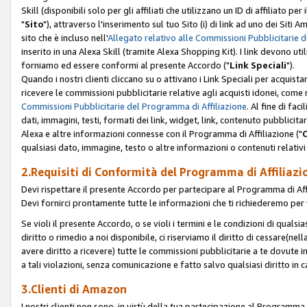
Skill (disponibili solo per gli affiliati che utilizzano un ID di affiliato
"
Sito
"), attraverso l'inserimento sul tuo Sito (i) di link ad uno dei Siti A
sito che è incluso nell'
Allegato relativo alle Commissioni Pubblicitarie 
inserito in una Alexa Skill (tramite Alexa Shopping Kit). I link devono u
forniamo ed essere conformi al presente Accordo ("
Link Speciali
").
Quando i nostri clienti cliccano su o attivano i Link Speciali per acquis
ricevere le commissioni pubblicitarie relative agli acquisti idonei, come 
Commissioni Pubblicitarie del Programma di Affiliazione
. Al fine di fa
dati, immagini, testi, formati dei link, widget, link, contenuto pubblicita
Alexa e altre informazioni connesse con il Programma di Affiliazione ("
qualsiasi dato, immagine, testo o altre informazioni o contenuti relativi 
2.Requisiti di Conformità del Programma di Affiliazi
Devi rispettare il presente Accordo per partecipare al Programma di Affi
Devi fornirci prontamente tutte le informazioni che ti richiederemo per 
Se violi il presente Accordo, o se violi i termini e le condizioni di quals
diritto o rimedio a noi disponibile, ci riserviamo il diritto di cessare(n
avere diritto a ricevere) tutte le commissioni pubblicitarie a te dovute
a tali violazioni, senza comunicazione e fatto salvo qualsiasi diritto in
3.Clienti di Amazon
I nostri clienti non sono, in virtù della tua partecipazione al Programma d