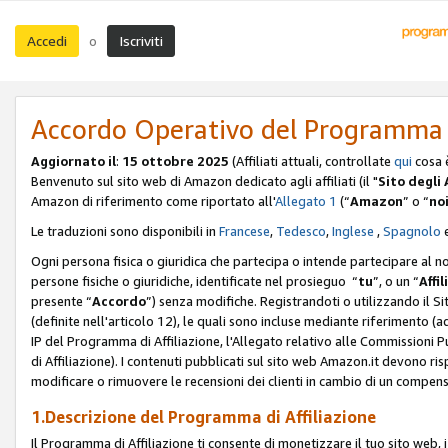
Accedi
Iscriviti
o
Accordo Operativo del Programma d
Aggiornato il
:
15 ottobre 2025
(Affiliati attuali, controllate
qui
cosa 
Benvenuto sul sito web di Amazon dedicato agli affiliati (il "
Sito degli A
Amazon di riferimento come riportato all'
Allegato 1
(“
Amazon
” o “
no
Le traduzioni sono disponibili in
Francese
,
Tedesco
,
Inglese
,
Spagnolo
Ogni persona fisica o giuridica che partecipa o intende partecipare al n
persone fisiche o giuridiche, identificate nel prosieguo “
tu
”, o un “
Affil
presente “
Accordo
”) senza modifiche. Registrandoti o utilizzando il Sito
(definite nell'articolo 12), le quali sono incluse mediante riferimento (a
IP del Programma di Affiliazione, l'Allegato relativo alle Commissioni 
di Affiliazione). I contenuti pubblicati sul sito web Amazon.it devono ris
modificare o rimuovere le recensioni dei clienti in cambio di un compens
1.Descrizione del Programma di Affiliazione
Il Programma di Affiliazione ti consente di monetizzare il tuo sito web, 