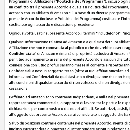
Programma di Affiliazione ("
Politiche del Programma
"), incluso ogn
un conflitto tra il presente Accordo e qualsiasi Politica del Programma, 
accordo con un affiliato di Amazon sulla base di un diverso programma d
presente Accordo (incluse le Politiche del Programma) costituisce l'int
sostituisce ogni accordo e discussione precedente.
Ogniqualvolta usati nel presente Accordo, i termini “include(ono)”, “inc
Qualsiasi informazione relativa ad Amazon o a qualsiasi dei suoi affilia
Affiliazione che non è conosciuta al pubblico o che dovrebbe essere ra
Confidenziale
" di Amazon e rimarrà di proprietà esclusiva di Amazon. 
per il tuo adempimento ai sensi del presente Accordo e assicuri che tutt
connessione con il tuo profilo saranno messe al corrente e rispetterann
Confidenziali a nessun soggetto terzo (oltre ai tuoi affiliati vincolati a
Informazioni Confidenziali da qualsiasi uso o divulgazione che non è e
alle condizioni di qualsiasi accordo di riservatezza o di non divulgazione 
cessazione.
L'Affiliato ed Amazon sono contraenti indipendenti, e nulla nel presente
rappresentanza commerciale, o rapporto di lavoro tra le parti e le rispe
dichiarazioni per conto nostro o dei nostri affiliati. Se autorizzi, assisti,
all'oggetto del presente Accordo, sarai considerato il soggetto che ha 
Salvo disposizioni contrarie contenute nel presente Accordo, niente di q
(incluso intraprendere o omettere di intraprendere azioni in relazione a