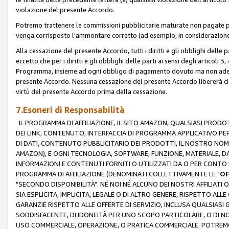
violazione del presente Accordo.
Potremo trattenere le commissioni pubblicitarie maturate non pagate pe
venga corrisposto l'ammontare corretto (ad esempio, in considerazione 
Alla cessazione del presente Accordo, tutti i diritti e gli obblighi delle 
eccetto che per i diritti e gli obblighi delle parti ai sensi degli articoli 
Programma, insieme ad ogni obbligo di pagamento dovuto ma non adempi
presente Accordo. Nessuna cessazione del presente Accordo libererà cia
virtù del presente Accordo prima della cessazione.
7.Esoneri di Responsabilità
IL PROGRAMMA DI AFFILIAZIONE, IL SITO AMAZON, QUALSIASI PRODO
DEI LINK, CONTENUTO, INTERFACCIA DI PROGRAMMA APPLICATIVO PER
DI DATI, CONTENUTO PUBBLICITARIO DEI PRODOTTI, IL NOSTRO NOME 
AMAZON), E OGNI TECNOLOGIA, SOFTWARE, FUNZIONE, MATERIALE, DAT
INFORMAZIONI E CONTENUTI FORNITI O UTILIZZATI DA O PER CONTO N
PROGRAMMA DI AFFILIAZIONE (DENOMINATI COLLETTIVAMENTE LE "
OF
"SECONDO DISPONIBILITÀ". NÉ NOI NÉ ALCUNO DEI NOSTRI AFFILIATI 
SIA ESPLICITA, IMPLICITA, LEGALE O DI ALTRO GENERE, RISPETTO ALLE
GARANZIE RISPETTO ALLE OFFERTE DI SERVIZIO, INCLUSA QUALSIASI G
SODDISFACENTE, DI IDONEITÀ PER UNO SCOPO PARTICOLARE, O DI NO
USO COMMERCIALE, OPERAZIONE, O PRATICA COMMERCIALE. POTREMO 