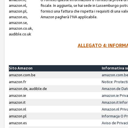
amazon.nl,
fiscale. In aggiunta, se hai sede in Lussemburgo potr
amazon.pl,
fornisci una fattura che rispetta i requisiti di una va
amazon.es,
Amazon pagherà l'IVA applicabile.
amazon.se,
amazon.co.uk,
audible.co.uk
ALLEGATO 4: INFORM
Sito Amazon
Informativa su
amazon.com.be
amazon.com.be 
amazon.fr
Notice: Protect
amazon.de, audible.de
Amazon.de Dat
amazon.ie
amazon.ie Priv
amazon.it
Amazon.it Infor
amazon.nl
Amazon.nl Priv
amazon.pl
Informacja O P
amazon.es
Aviso de Priva