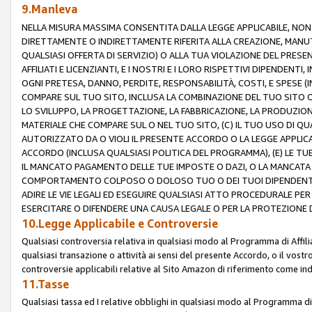
9.Manleva
NELLA MISURA MASSIMA CONSENTITA DALLA LEGGE APPLICABILE, NO
DIRETTAMENTE O INDIRETTAMENTE RIFERITA ALLA CREAZIONE, MANUT
QUALSIASI OFFERTA DI SERVIZIO) O ALLA TUA VIOLAZIONE DEL PRESE
AFFILIATI E LICENZIANTI, E I NOSTRI E I LORO RISPETTIVI DIPENDENT
OGNI PRETESA, DANNO, PERDITE, RESPONSABILITÀ, COSTI, E SPESE (IN
COMPARE SUL TUO SITO, INCLUSA LA COMBINAZIONE DEL TUO SITO O D
LO SVILUPPO, LA PROGETTAZIONE, LA FABBRICAZIONE, LA PRODUZIONE
MATERIALE CHE COMPARE SUL O NEL TUO SITO, (C) IL TUO USO DI QUA
AUTORIZZATO DA O VIOLI IL PRESENTE ACCORDO O LA LEGGE APPLICA
ACCORDO (INCLUSA QUALSIASI POLITICA DEL PROGRAMMA), (E) LE TU
IL MANCATO PAGAMENTO DELLE TUE IMPOSTE O DAZI, O LA MANCATA O
COMPORTAMENTO COLPOSO O DOLOSO TUO O DEI TUOI DIPENDENTI
ADIRE LE VIE LEGALI ED ESEGUIRE QUALSIASI ATTO PROCEDURALE PE
ESERCITARE O DIFENDERE UNA CAUSA LEGALE O PER LA PROTEZIONE DEI
10.Legge Applicabile e Controversie
Qualsiasi controversia relativa in qualsiasi modo al Programma di Affil
qualsiasi transazione o attività ai sensi del presente Accordo, o il vostro
controversie applicabili relative al Sito Amazon di riferimento come indi
11.Tasse
Qualsiasi tassa ed I relative obblighi in qualsiasi modo al Programma di