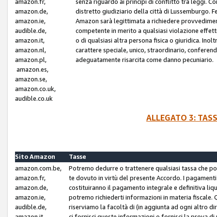
amazon.fr,
senza riguardo ai principi di conflitto tra leggi. C
amazon.de,
distretto giudiziario della città di Lussemburgo. 
amazon.ie,
Amazon sarà legittimata a richiedere provvedimenti 
audible.de,
competente in merito a qualsiasi violazione effettiv
amazon.it,
o di qualsiasi altra persona fisica o giuridica. Ino
amazon.nl,
carattere speciale, unico, straordinario, conferen
amazon.pl,
adeguatamente risarcita come danno pecuniario.
amazon.es,
amazon.se,
amazon.co.uk,
audible.co.uk
ALLEGATO 3: TAS
Sito Amazon
Tasse
amazon.com.be,
Potremo dedurre o trattenere qualsiasi tassa che p
amazon.fr,
te dovuto in virtù del presente Accordo. I pagamenti c
amazon.de,
costituiranno il pagamento integrale e definitiva liq
amazon.ie,
potremo richiederti informazioni in materia fiscale. Qu
audible.de,
riserviamo la facoltà di (in aggiunta ad ogni altro di
amazon.it,
ci fornisci queste informazioni o fornisci la prova 