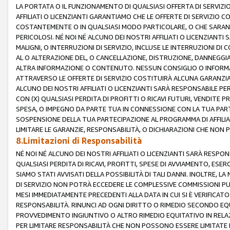
LA PORTATA O IL FUNZIONAMENTO DI QUALSIASI OFFERTA DI SERVIZIO
AFFILIATI O LICENZIANTI GARANTIAMO CHE LE OFFERTE DI SERVIZI
COSTANTEMENTE O IN QUALSIASI MODO PARTICOLARE, O CHE SARANN
PERICOLOSI. NÉ NOI NÉ ALCUNO DEI NOSTRI AFFILIATI O LICENZIANTI
MALIGNI, O INTERRUZIONI DI SERVIZIO, INCLUSE LE INTERRUZIONI D
AL O ALTERAZIONE DEL, O CANCELLAZIONE, DISTRUZIONE, DANNEGGIA
ALTRA INFORMAZIONE O CONTENUTO. NESSUN CONSIGLIO O INFORMAZ
ATTRAVERSO LE OFFERTE DI SERVIZIO COSTITUIRÀ ALCUNA GARANZI
ALCUNO DEI NOSTRI AFFILIATI O LICENZIANTI SARÀ RESPONSABILE P
CON (X) QUALSIASI PERDITA DI PROFITTI O RICAVI FUTURI, VENDITE P
SPESA, O IMPEGNO DA PARTE TUA IN CONNESSIONE CON LA TUA PARTE
SOSPENSIONE DELLA TUA PARTECIPAZIONE AL PROGRAMMA DI AFFILIA
LIMITARE LE GARANZIE, RESPONSABILITÀ, O DICHIARAZIONI CHE NON 
8.Limitazioni di Responsabilità
NÉ NOI NÉ ALCUNO DEI NOSTRI AFFILIATI O LICENZIANTI SARÀ RESPONS
QUALSIASI PERDITA DI RICAVI, PROFITTI, SPESE DI AVVIAMENTO, ESE
SIAMO STATI AVVISATI DELLA POSSIBILITÀ DI TALI DANNI. INOLTRE,
DI SERVIZIO NON POTRÀ ECCEDERE LE COMPLESSIVE COMMISSIONI PU
MESI IMMEDIATAMENTE PRECEDENTI ALLA DATA IN CUI SI È VERIFICAT
RESPONSABILITÀ. RINUNCI AD OGNI DIRITTO O RIMEDIO SECONDO EQUI
PROVVEDIMENTO INGIUNTIVO O ALTRO RIMEDIO EQUITATIVO IN RELA
PER LIMITARE RESPONSABILITÀ CHE NON POSSONO ESSERE LIMITATE I